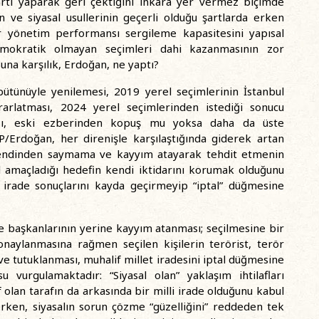
arti yaparak geri çektiğini inkâra yer vermez biçimde
n ve siyasal usullerinin geçerli olduğu şartlarda erken
r yönetim performansı sergileme kapasitesini yapısal
demokratik olmayan seçimleri dahi kazanmasının zor
Buna karşılık, Erdoğan, ne yaptı?
bütünüyle yenilemesi, 2019 yerel seçimlerinin İstanbul
rarlatması, 2024 yerel seçimlerinden istediği sonucu
ası, eski ezberinden kopuş mu yoksa daha da üste
Erdoğan, her direnişle karşılaştığında giderek artan
 kendinden saymama ve kayyım atayarak tehdit etmenin
l amaçladığı hedefin kendi iktidarını korumak olduğunu
irade sonuçlarını kayda geçirmeyip “iptal” düğmesine
 başkanlarının yerine kayyım atanması; seçilmesine bir
 onaylanmasına rağmen seçilen kişilerin terörist, terör
 ve tutuklanması, muhalif millet iradesini iptal düğmesine
 vurgulamaktadır: “Siyasal olan” yaklaşım ihtilafları
f olan tarafın da arkasında bir milli irade olduğunu kabul
derken, siyasalın sorun çözme “güzelliğini” reddeden tek