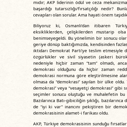
mıdır; AKP liderinin ödül ve ceza mekanizmal
başardığı tutarsızlığı/fırsatçılığı nedir? B
cevapları olan sorular. Ama hayati önem taşıdık
Biliyoruz ki, Osmanlı’dan itibaren Türki
eksikliklerden, çelişkilerden mustarip ols
benimseyegeldi. Bu yönelimin bir sonucu ola
geriye dönüp baktığımızda, kendisinden fazlas
iktidarı Demokrat Parti’ye teslim etmesiyle 
özgürlükler ve sivil siyasetin (askeri büro
nedeniyle hiçbir zaman “tam” olmadı, anc
demokrasi olduğunu da hiçbir zaman redd
demokrasi normuna göre eleştirilmesine alan a
olmasa da “demokrasi” sayılan bir ülke oldu. 
demokrasi” veya “vesayetçi demokrasi” gibi sı
seçimler sonucu oluştuğu ve muhalefetin bu 
Bazılarınca Batı-gibiciliğin şıklığı, bazıları
de “iyi ki var” inancını pekiştiren bir demo
demokrasisinin alamet-i farikası oldu.
AKP, Türkiye demokrasisinin sunduğu fırsatla