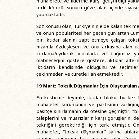
muhalefete ve liderine karşı geliştirdiği yak
türlü kötücül sonucu göze alan, içinde siya
yapmaktadır.
Söz konusu olan, Türkiye’nin elde kalan tek me
ve onun popülaritesi her geçen gün artan Cumh
bir iktidar alanını zapt etmeye çalışan tok
nizamla özdeşleşen ve onu arkasına alan ikt
zorlama/uyduruk iddialarla ve bağımsız 
olabileceğini göstere göstere, iktidar altern
iktidarın kendisinde olduğunu ve seçimle
çekinmeden ve cüretle ilan etmektedir.
19 Mart: Toksik Düşmanlar İçin Oluşturulan 
En kestirme deyimle, iktidar bloku, bu kez 
muhalefet kurumunun ve partisinin varlığını
basitçe sınırlamanın da ötesine geçmiştir: “biz
taleplerini ve muarızların karşı görüşlerini d
tekniğini gerektirdiği için terk etmişti
muhalefet, “toksik düşmanlar” safına atıla
zemini arayışının tek mecrası olan “siyasal