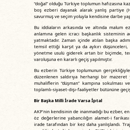
“doğal” olduğu Türkiye toplumun hafızasına kazı
boş ezberi dayanak alarak yanlış partiye 
savurmuş ve seçim yoluyla kendisine darbe yapı
Bu iddiaların arkasında ve altında malum e
anlamına gelen icracı başkanlık sisteminin 
yatmaktadır. Zaman içinde atılan başka adımlar
temsil ettiği karşıt ya da aykırı düşünceleri
yönetme usulü giderek artan bir biçimde, terk
varoluşuna en kararlı geçiş yapılmıştır.
Bu ezberin Türkiye toplumunun gerçekliğiyl
düzenlenen saldırıya herhangi bir mazeret 
muhaliflerin “düşman” kampına sokulması ve 
toplamlı-siyaset-dışı-faaliyetler bütününe geçi
Bir Başka Milli İrade Varsa İptal
AKP’nin kendisinin de inanmadığı bu ezber, en 
öz değerlerine yabancılığın alamet-i farikas
irade tarafından bir kez daha yanlışlandı. Tra