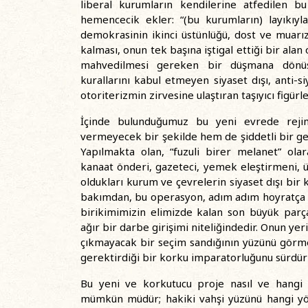
liberal kurumların kendilerine atfedilen 
hemencecik ekler: “(bu kurumların) layıkıyla 
demokrasinin ikinci üstünlüğü, dost ve muarız/
kalması, onun tek başına iştigal ettiği bir alan
mahvedilmesi gereken bir düşmana dönüştü
kurallarını kabul etmeyen siyaset dışı, anti-siy
otoriterizmin zirvesine ulaştıran taşıyıcı figürle
İçinde bulunduğumuz bu yeni evrede rejim
vermeyecek bir şekilde hem de şiddetli bir geç
Yapılmakta olan, “fuzuli birer melanet” olar
kanaat önderi, gazeteci, yemek eleştirmeni, üni
oldukları kurum ve çevrelerin siyaset dışı bir
bakımdan, bu operasyon, adım adım hoyratça 
birikimimizin elimizde kalan son büyük parças
ağır bir darbe girişimi niteliğindedir. Onun ye
çıkmayacak bir seçim sandığının yüzünü görme
gerektirdiği bir korku imparatorluğunu sürdür
Bu yeni ve korkutucu proje nasıl ve hangi man
mümkün müdür; hakiki vahşi yüzünü hangi yön