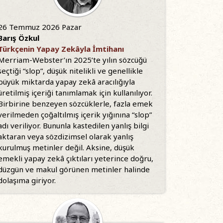
26 Temmuz 2026 Pazar
Barış Özkul
Türkçenin Yapay Zekâyla İmtihanı
Merriam-Webster’ın 2025’te yılın sözcüğü
seçtiği “slop”, düşük nitelikli ve genellikle
büyük miktarda yapay zekâ aracılığıyla
üretilmiş içeriği tanımlamak için kullanılıyor.
Birbirine benzeyen sözcüklerle, fazla emek
verilmeden çoğaltılmış içerik yığınına “slop”
adı veriliyor. Bununla kastedilen yanlış bilgi
aktaran veya sözdizimsel olarak yanlış
kurulmuş metinler değil. Aksine, düşük
emekli yapay zekâ çıktıları yeterince doğru,
düzgün ve makul görünen metinler halinde
dolaşıma giriyor.