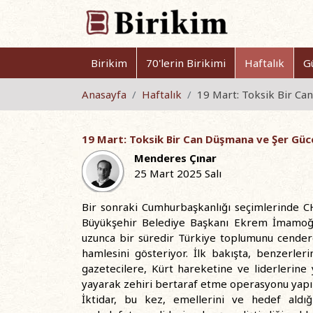
Birikim
70'lerin Birikimi
Haftalık
G
Anasayfa
Haftalık
19 Mart: Toksik Bir Ca
19 Mart: Toksik Bir Can Düşmana ve Şer Güce
Menderes Çınar
25 Mart 2025 Salı
Bir sonraki Cumhurbaşkanlığı seçimlerinde C
Büyükşehir Belediye Başkanı Ekrem İmamoğl
uzunca bir süredir Türkiye toplumunu cendere
hamlesini gösteriyor. İlk bakışta, benzerleri
gazetecilere, Kürt hareketine ve liderlerine
yayarak zehiri bertaraf etme operasyonu yapıl
İktidar, bu kez, emellerini ve hedef ald