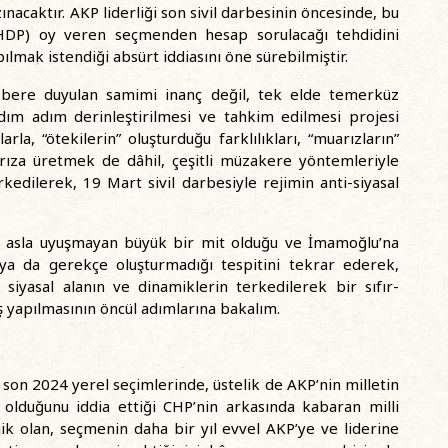
nacaktır. AKP liderliği son sivil darbesinin öncesinde, bu
(HDP) oy veren seçmenden hesap sorulacağı tehdidini
lmak istendiği absürt iddiasını öne sürebilmiştir.
zbere duyulan samimi inanç değil, tek elde temerküz
adım adım derinleştirilmesi ve tahkim edilmesi projesi
la, “ötekilerin” oluşturduğu farklılıkları, “muarızların”
, rıza üretmek de dâhil, çeşitli müzakere yöntemleriyle
edilerek, 19 Mart sivil darbesiyle rejimin anti-siyasal
e asla uyuşmayan büyük bir mit olduğu ve İmamoğlu’na
ya da gerekçe oluşturmadığı tespitini tekrar ederek,
siyasal alanın ve dinamiklerin terkedilerek bir sıfır-
ş yapılmasının öncül adımlarına bakalım.
son 2024 yerel seçimlerinde, üstelik de AKP’nin milletin
ı olduğunu iddia ettiği CHP’nin arkasında kabaran milli
jik olan, seçmenin daha bir yıl evvel AKP’ye ve liderine