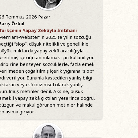
26 Temmuz 2026 Pazar
Barış Özkul
Türkçenin Yapay Zekâyla İmtihanı
Merriam-Webster’ın 2025’te yılın sözcüğü
seçtiği “slop”, düşük nitelikli ve genellikle
büyük miktarda yapay zekâ aracılığıyla
üretilmiş içeriği tanımlamak için kullanılıyor.
Birbirine benzeyen sözcüklerle, fazla emek
verilmeden çoğaltılmış içerik yığınına “slop”
adı veriliyor. Bununla kastedilen yanlış bilgi
aktaran veya sözdizimsel olarak yanlış
kurulmuş metinler değil. Aksine, düşük
emekli yapay zekâ çıktıları yeterince doğru,
düzgün ve makul görünen metinler halinde
dolaşıma giriyor.