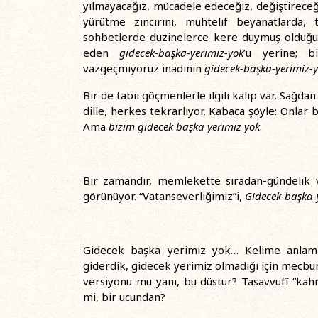
yılmayacağız, mücadele edeceğiz, değiştirece
yürütme zincirini, muhtelif beyanatlarda,
sohbetlerde düzinelerce kere duymuş olduğun
eden
gidecek-başka-yerimiz-yok
’u yerine; 
vazgeçmiyoruz inadının
gidecek-başka-yerimiz-
Bir de tabii göçmenlerle ilgili kalıp var. Sağda
dille, herkes tekrarlıyor. Kabaca şöyle: Onlar b
Ama
bizim gidecek başka yerimiz yok
.
Bir zamandır, memlekette sıradan-gündelik v
görünüyor. “Vatanseverliğimiz”i,
Gidecek-başka-
Gidecek başka yerimiz yok… Kelime anlamınd
giderdik, gidecek yerimiz olmadığı için mecbu
versiyonu mu yani, bu düstur? Tasavvufî “kahrı
mi, bir ucundan?