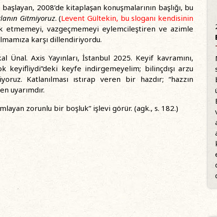
başlayan, 2008’de kitaplaşan konuşmalarının başlığı, bu
lanın Gitmiyoruz
. (
Levent Gültekin, bu sloganı kendisinin
k etmemeyi, vazgeçmemeyi eylemcileştiren ve azimle
lmamıza karşı dillendiriyordu.
kal Ünal. Axis Yayınları, İstanbul 2025. Keyif kavramını,
k keyifliydi”deki keyfe indirgemeyelim; bilinçdışı arzu
oruz. Katlanılması ıstırap veren bir hazdır; “hazzın
len uyarımdır.
mlayan zorunlu bir boşluk” işlevi görür. (agk., s. 182.)