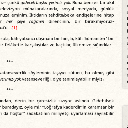
ğiz– çünkü
gidecek başka yerimiz yok
. Buna benzer bir akıl
 televizyon münazaralarında, sosyal medyada, günlük
uza eminim. İktidarın tehdit&beka endişelerine hitap
bir
her şeye rağmen
direncinin, bir bırakmıyoruz-
yok
’u …
[1]
n sola, kâh yabancı düşmanı bir hınçla, kâh ‘hümaniter’ bir
ir felâketle karşılaştılar ve kaçtılar, ülkemize sığındılar…
***
atanseverlik söyleminin taşıyıcı sütunu, bu olmuş gibi
yerimiz-yok
vatanseverliği, diye tanımlayabilir miyiz?
***
an, derin bir çaresizlik sızıyor aslında. Gidebilsek
r buradayız, öyle mi? “Coğrafya kaderdir”in karamsar bir
 da hoştur” sadakatinin milliyetçi uyarlaması sayılabilir