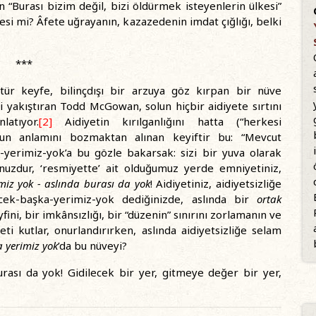
 “Burası bizim değil, bizi öldürmek isteyenlerin ülkesi”
desi mi? Âfete uğrayanın, kazazedenin imdat çığlığı, belki
***
 tür keyfe, bilinçdışı bir arzuya göz kırpan bir nüve
iyi yakıştıran Todd McGowan, solun hiçbir aidiyete sırtını
atıyor.
[2]
Aidiyetin kırılganlığını hatta (“herkesi
onun anlamını bozmaktan alınan keyiftir bu: “Mevcut
yerimiz-yok’a bu gözle bakarsak: sizi bir yuva olarak
unuzdur, ‘resmiyette’ ait olduğumuz yerde emniyetiniz,
miz yok - aslında burası da yok
! Aidiyetiniz, aidiyetsizliğe
cek-başka-yerimiz-yok dediğinizde, aslında bir
ortak
yfini, bir imkânsızlığı, bir “düzenin” sınırını zorlamanın ve
eti kutlar, onurlandırırken, aslında aidiyetsizliğe selam
 yerimiz yok
’da bu nüveyi?
rası da yok! Gidilecek bir yer, gitmeye değer bir yer,