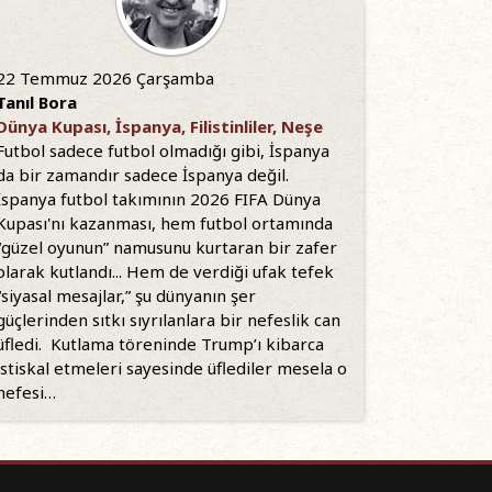
22 Temmuz 2026 Çarşamba
Tanıl Bora
Dünya Kupası, İspanya, Filistinliler, Neşe
Futbol sadece futbol olmadığı gibi, İspanya
da bir zamandır sadece İspanya değil.
İspanya futbol takımının 2026 FIFA Dünya
Kupası'nı kazanması, hem futbol ortamında
“güzel oyunun” namusunu kurtaran bir zafer
olarak kutlandı... Hem de verdiği ufak tefek
“siyasal mesajlar,” şu dünyanın şer
güçlerinden sıtkı sıyrılanlara bir nefeslik can
üfledi. Kutlama töreninde Trump’ı kibarca
istiskal etmeleri sayesinde üflediler mesela o
nefesi…