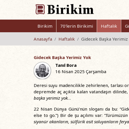
Birikim
70'lerin Birikimi
Haftalık
G
Anasayfa
Haftalık
Gidecek Başka Yerimiz
Gidecek Başka Yerimiz Yok
Tanıl Bora
16 Nisan 2025 Çarşamba
Deresi suyu madencilikle zehirlenen, tarlası or
depremde aç açıkta kalan vatandaşın dilinde,
başka yerimiz yok
…
22 Nisan Dünya Günü’nün sloganı da bu: “Gide
else to go.”) Bir de şu açılımı var:
“Türümüzün y
siyanür akanların, sülfürik asit soluyanların fery