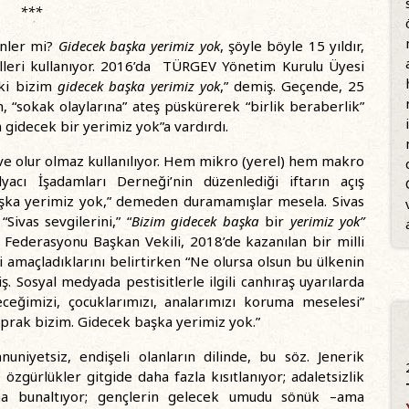
***
enler mi?
Gidecek başka yerimiz yok
, şöyle böyle 15 yıldır,
filleri kullanıyor. 2016’da TÜRGEV Yönetim Kurulu Üyesi
ki bizim
gidecek başka yerimiz yok
,” demiş. Geçende, 25
“sokak olaylarına” ateş püskürerek “birlik beraberlik”
gidecek bir yerimiz yok”a vardırdı.
ve olur olmaz kullanılıyor. Hem mikro (yerel) hem makro
acı İşadamları Derneği’nin düzenlediği iftarın açış
şka yerimiz yok,” demeden duramamışlar mesela. Sivas
Sivas sevgilerini,” “
Bizim gidecek başka
bir
yerimiz yok”
 Federasyonu Başkan Vekili, 2018’de kazanılan bir milli
amaçladıklarını belirtirken “Ne olursa olsun bu ülkenin
. Sosyal medyada pestisitlerle ilgili canhıraş uyarılarda
eğimizi, çocuklarımızı, analarımızı koruma meselesi”
oprak bizim. Gidecek başka yerimiz yok.”
uniyetsiz, endişeli olanların dilinde, bu söz. Jenerik
zgürlükler gitgide daha fazla kısıtlanıyor; adaletsizlik
şma bunaltıyor; gençlerin gelecek umudu sönük –ama