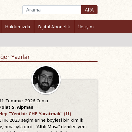
ARA
Hakkımızda
Dijital Abonelik
İletişim
ğer Yazılar
31 Temmuz 2026 Cuma
Polat S. Alpman
Hep “Yeni bir CHP Yaratmak” (II)
CHP, 2023 seçimlerine böylesi bir kimlik
aşınmasıyla girdi. “Altılı Masa” denilen yeni