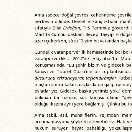
Ama sadece doğal çevresi cehenneme çevril
herkesin dilinde. Devlet erkânı, iktidar mah
sıfatıyla Bilal
Erdoğan
, “15 Temmuz gösterdi 
Mart’ta Cumhurbaşkanı Recep Tayyip Erdoğan, 
azarı çekerken, sözü “Bizim bu vatandan başka 
Gündelik vatanperverlik hamasetinde bol bol 
vatanperverlik… 2017’de Akçaabat’ta Mobily
konuşmasında, “Bu şehir bizim ve gidecek ba
Sanayi ve Ticaret Odası’nın bir toplantısında, “
düsturunu tekrarlayarak taçlandırmışlar.
Futbol
maçtan sonra kalan maçlarda da galip gelmeyi 
evlatlarıyız. Gidecek başka yerimiz yok,” demiş
bulunan bir uzman, söz konusu olanın “gelec
olduğu ikazını aynı yere bağlamış: “Çünkü bu t
Ama tabii, asıl, muhaliflerin, rejimden memn
argümantasyonu şöyle özetleyebiliriz: Hak ve ö
hüküm sürüyor; hayat pahalılığı, yoksulla