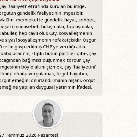
Çay ‘faaliyeti’ etrafında kurulan bu imge,
örgütün gündelik faaliyetinin imgesidir.
Malûm, memlekette gündelik hayat, sohbet,
beşerî münasebet, buluşmalar, toplaşmalar,
kabuller, hep çaylı olur. Çay, sosyalleşmenin
ve siyasî sosyalleşmenin refakatçisidir. Özgür
Özel’in gasp edilmiş CHP’ye verdiği adla
“baba ocağı”nı, -tıpkı bütün partiler gibi-, çay
ocağından bağımsız düşünmek zordur. Çay
imgesinin böyle altını çizmek, çay ‘faaliyetini’
dönüp dönüp vurgulamak, örgüt hayatını,
örgüt emeğini onurlandırmanın nişanı, örgüt
emeğine yapılan duygusal yatırımın ifadesi.
27 Temmuz 2026 Pazartesi