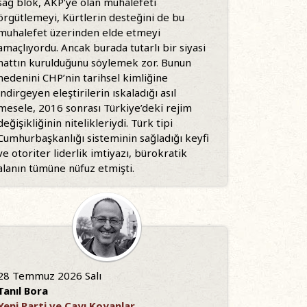
sağ blok, AKP’ye olan muhalefeti
örgütlemeyi, Kürtlerin desteğini de bu
muhalefet üzerinden elde etmeyi
amaçlıyordu. Ancak burada tutarlı bir siyasi
hattın kurulduğunu söylemek zor. Bunun
nedenini CHP’nin tarihsel kimliğine
indirgeyen eleştirilerin ıskaladığı asıl
mesele, 2016 sonrası Türkiye’deki rejim
değişikliğinin nitelikleriydi. Türk tipi
Cumhurbaşkanlığı sisteminin sağladığı keyfi
ve otoriter liderlik imtiyazı, bürokratik
alanın tümüne nüfuz etmişti.
28 Temmuz 2026 Salı
Tanıl Bora
Yeni Parti ve Çayı Koyanlar