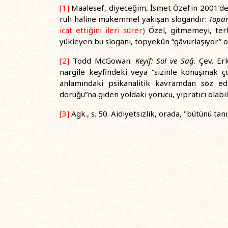
[1]
Maalesef, diyeceğim, İsmet Özel’in 2001’de 
ruh haline mükemmel yakışan slogandır:
Topar
icat ettiğini ileri sürer)
Özel, gitmemeyi, ter
yükleyen bu sloganı, topyekûn “gâvurlaşıyor” o
[2]
Todd McGowan:
Keyif: Sol ve Sağ
. Çev. Er
nargile keyfindeki veya “sizinle konuşmak ço
anlamındaki psikanalitik kavramdan söz ediy
doruğu”na giden yoldaki yorucu, yıpratıcı olabi
[3]
Agk., s. 50. Aidiyetsizlik, orada, "bütünü tanı