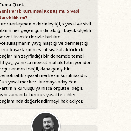
Cuma Çiçek
Yeni Parti: Kurumsal Kopuş mu Siyasi
Süreklilik mi?
Otoriterleşmenin derinleştiği, siyasal ve sivil
alanın her geçen gün daraldığı, büyük ölçekli
servet transferleriyle birlikte
yoksullaşmanın yaygınlaştığı ve derinleştiği,
genç kuşakların mevcut siyasal aktörlerle
bağlarının zayıfladığı bir dönemde temel
ihtiyaç, yalnızca mevcut muhalefetin yeniden
örgütlenmesi değil, daha geniş bir
demokratik siyasal merkezin kurulmasıdır.
Bu siyasal merkezi kurmaya aday Yeni
Parti'nin kuruluşu yalnızca örgütsel değil,
aynı zamanda kurucu siyasal tercihler
bağlamında değerlendirmeyi hak ediyor.