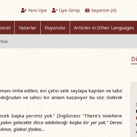
Yeni Üye
Üye Girişi
Sepetim (
0
)
üncel
Yazarlar
Duyurular
Articles in Other Languages
 Yok
Di
manı imha edilen, evi çatısı sele seylapa kapılan ve tabii
 doğrudan ve sahici bir anlam kazanıyor bu söz:
Gidecek
cek başka yerimiz yok.” (İngilizcesi: “There’s nowhere
akın gelecekte iltica edebileceği başka bir yer yok.” Deresi
adının, global ifadesi…