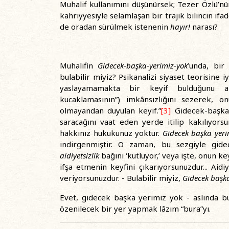
Muhalif kullanımını düşünürsek; Tezer Özlü’nün
kahriyyesiyle selamlaşan bir trajik bilincin ifa
de oradan sürülmek istenenin
hayır!
narası?
Muhalifin
Gidecek-başka-yerimiz-yok
’unda, bir
bulabilir miyiz? Psikanalizi siyaset teorisine 
yaslayamamakta bir keyif bulduğunu anl
kucaklamasının”) imkânsızlığını sezerek, 
olmayandan duyulan keyif.”
[3]
Gidecek-başka-
saracağını vaat eden yerde itilip kakılıyors
hakkınız hukukunuz yoktur.
Gidecek başka yeri
indirgenmiştir. O zaman, bu sezgiyle gide
aidiyetsizlik
bağını ‘kutluyor,’ veya işte, onun ke
ifşa etmenin keyfini çıkarıyorsunuzdur... Aidiy
veriyorsunuzdur. - Bulabilir miyiz,
Gidecek başka
Evet, gidecek başka yerimiz yok - aslında bu
özenilecek bir yer yapmak lâzım “bura”yı.