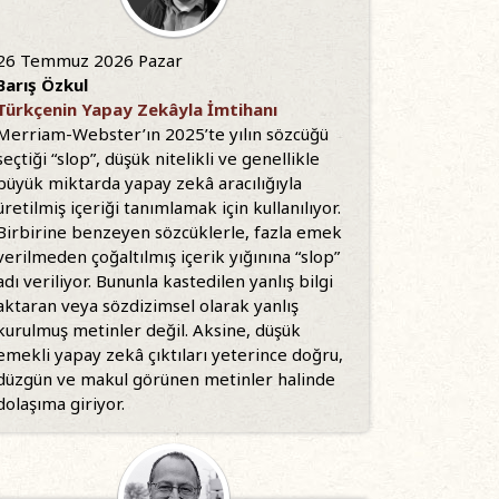
26 Temmuz 2026 Pazar
Barış Özkul
Türkçenin Yapay Zekâyla İmtihanı
Merriam-Webster’ın 2025’te yılın sözcüğü
seçtiği “slop”, düşük nitelikli ve genellikle
büyük miktarda yapay zekâ aracılığıyla
üretilmiş içeriği tanımlamak için kullanılıyor.
Birbirine benzeyen sözcüklerle, fazla emek
verilmeden çoğaltılmış içerik yığınına “slop”
adı veriliyor. Bununla kastedilen yanlış bilgi
aktaran veya sözdizimsel olarak yanlış
kurulmuş metinler değil. Aksine, düşük
emekli yapay zekâ çıktıları yeterince doğru,
düzgün ve makul görünen metinler halinde
dolaşıma giriyor.