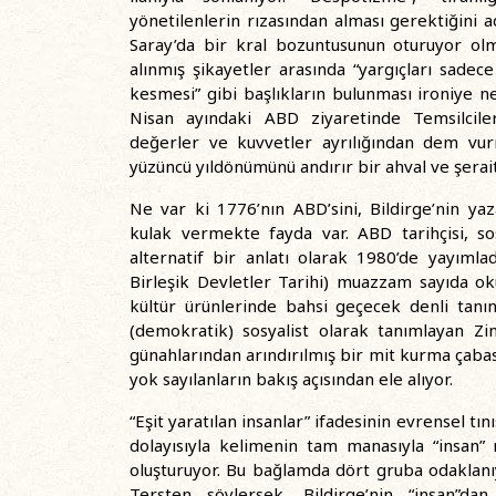
yönetilenlerin rızasından alması gerektiğin
Saray’da bir kral bozuntusunun oturuyor olm
alınmış şikayetler arasında “yargıçları sadece
kesmesi” gibi başlıkların bulunması ironiye ne
Nisan ayındaki ABD ziyaretinde Temsilcil
değerler ve kuvvetler ayrılığından dem vur
yüzüncü yıldönümünü andırır bir ahval ve şera
Ne var ki 1776’nın ABD’sini, Bildirge’nin y
kulak vermekte fayda var. ABD tarihçisi, sos
alternatif bir anlatı olarak 1980’de yayımla
Birleşik Devletler Tarihi) muazzam sayıda o
kültür ürünlerinde bahsi geçecek denli tanın
(demokratik) sosyalist olarak tanımlayan Zi
günahlarından arındırılmış bir mit kurma çabası
yok sayılanların bakış açısından ele alıyor.
“Eşit yaratılan insanlar” ifadesinin evrensel 
dolayısıyla kelimenin tam manasıyla “insa
oluşturuyor. Bu bağlamda dört gruba odaklanıyo
Tersten söylersek, Bildirge’nin “insan”d