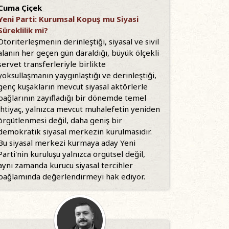
Cuma Çiçek
Yeni Parti: Kurumsal Kopuş mu Siyasi
Süreklilik mi?
Otoriterleşmenin derinleştiği, siyasal ve sivil
alanın her geçen gün daraldığı, büyük ölçekli
servet transferleriyle birlikte
yoksullaşmanın yaygınlaştığı ve derinleştiği,
genç kuşakların mevcut siyasal aktörlerle
bağlarının zayıfladığı bir dönemde temel
ihtiyaç, yalnızca mevcut muhalefetin yeniden
örgütlenmesi değil, daha geniş bir
demokratik siyasal merkezin kurulmasıdır.
Bu siyasal merkezi kurmaya aday Yeni
Parti'nin kuruluşu yalnızca örgütsel değil,
aynı zamanda kurucu siyasal tercihler
bağlamında değerlendirmeyi hak ediyor.