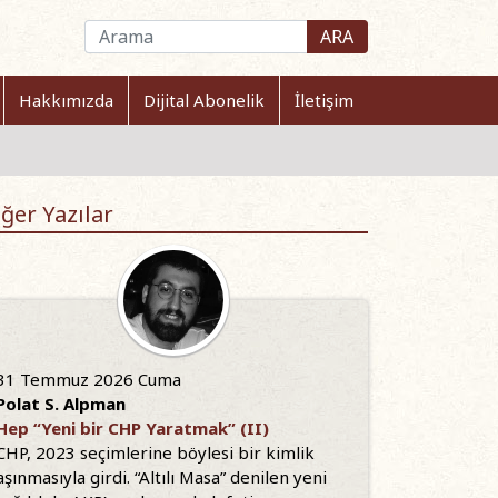
ARA
Hakkımızda
Dijital Abonelik
İletişim
ğer Yazılar
31 Temmuz 2026 Cuma
Polat S. Alpman
Hep “Yeni bir CHP Yaratmak” (II)
CHP, 2023 seçimlerine böylesi bir kimlik
aşınmasıyla girdi. “Altılı Masa” denilen yeni