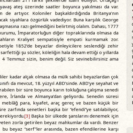
cılardan 21’i farklı şekillerde idam ediliyor. Ortaçağ’ı
yavaş ateş üzerinde saatler boyunca yakılması da var.
üm de artıyor. Koloniler başkaldırdığında Britanya’nın
şacak siyahlara özgürlük vadediyor. Buna karşılık George
aşmasına razı gelmediğini belirtmiş olalım. Dahası, 1777
k kurumu, İmparatorluğun diğer topraklarında olmasa da
iyahların Kraliyet sempatisiyle empati kurmamak zor.
etiyle 1852’de beyazlar dinleyicilere seslendiği zehir
fettiği şu sözler, köleliğin hala devam ettiği o yıllarda
u 4 Temmuz sizin, benim değil. Siz sevinebilirsiniz ama
rliler kadar alçak olmasa da mülk sahibi beyazlardan çok
ınıfı da mevcut, 18. yüzyıl ABD’sinde. ABD’ye seyahat ve
arabilen bir süre boyunca karın tokluğuna çalışma senedi
ltere, İrlanda ve Almanya’dan geliyordu. Senedin süresi
ir meblâğ para, kıyafet, araç gereç ve bazen küçük bir
re zarfında senetleri başka bir “efendi”ye satılabiliyor,
gerekiyordu.
[3]
Başka bir ülkede şanslarını denemek için
laveten zorla getirilen beyaz mahkumlar da vardı. Benzer
le bu beyaz “serf”ler arasında, bazen efendilerine karşı