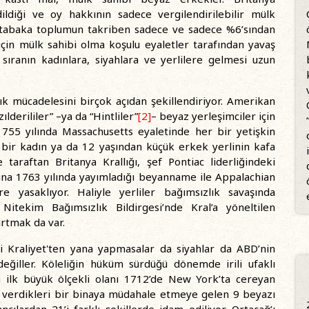
dildiği ve oy hakkının sadece vergilendirilebilir mülk
klı tabaka toplumun takriben sadece ve sadece %6’sından
 için mülk sahibi olma koşulu eyaletler tarafından yavaş
sıranın kadınlara, siyahlara ve yerlilere gelmesi uzun
ızlık mücadelesini birçok açıdan şekillendiriyor. Amerikan
ılderililer” –ya da “Hintliler”
[2]
– beyaz yerleşimciler için
 1755 yılında Massachusetts eyaletinde her bir yetişkin
r bir kadın ya da 12 yaşından küçük erkek yerlinin kafa
 taraftan Britanya Krallığı, şef Pontiac liderliğindeki
dına 1763 yılında yayımladığı beyanname ile Appalachian
re yasaklıyor. Haliyle yerliler bağımsızlık savaşında
 Nitekim Bağımsızlık Bildirgesi’nde Kral’a yöneltilen
ırtmak da var.
ni Kraliyet'ten yana yapmasalar da siyahlar da ABD’nin
değiller. Köleliğin hüküm sürdüğü dönemde irili ufaklı
an ilk büyük ölçekli olanı 1712’de New York’ta cereyan
şe verdikleri bir binaya müdahale etmeye gelen 9 beyazı