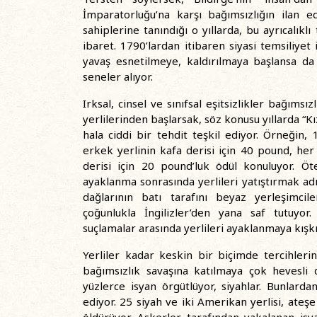
İmparatorluğu’na karşı bağımsızlığın ilan e
sahiplerine tanındığı o yıllarda, bu ayrıcalı
ibaret. 1790’lardan itibaren siyasi temsiliyet
yavaş esnetilmeye, kaldırılmaya başlansa da 
seneler alıyor.
Irksal, cinsel ve sınıfsal eşitsizlikler bağıms
yerlilerinden başlarsak, söz konusu yıllarda “Kız
hala ciddi bir tehdit teşkil ediyor. Örneğin,
erkek yerlinin kafa derisi için 40 pound, he
derisi için 20 pound’luk ödül konuluyor. Öte
ayaklanma sonrasında yerlileri yatıştırmak a
dağlarının batı tarafını beyaz yerleşimcile
çoğunlukla İngilizler’den yana saf tutuyor.
suçlamalar arasında yerlileri ayaklanmaya kışk
Yerliler kadar keskin bir biçimde tercihleri
bağımsızlık savaşına katılmaya çok hevesli 
yüzlerce isyan örgütlüyor, siyahlar. Bunlard
ediyor. 25 siyah ve iki Amerikan yerlisi, ate