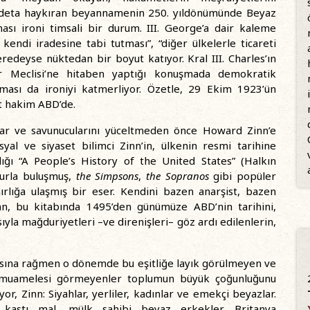
i adeta haykıran beyannamenin 250. yıldönümünde Beyaz
ası ironi timsali bir durum. III. George’a dair kaleme
 kendi iradesine tabi tutması”, “diğer ülkelerle ticareti
redeyse nüktedan bir boyut katıyor. Kral III. Charles’ın
er Meclisi’ne hitaben yaptığı konuşmada demokratik
ması da ironiyi katmerliyor. Özetle, 29 Ekim 1923’ün
it hakim ABD’de.
azar ve savunucularını yüceltmeden önce Howard Zinn’e
yal ve siyaset bilimci Zinn’in, ülkenin resmi tarihine
dığı “A People’s History of the United States” (Halkın
kurla buluşmuş,
the Simpsons
,
the Sopranos
gibi popüler
ırlığa ulaşmış bir eser. Kendini bazen anarşist, bazen
nn, bu kitabında 1495’den günümüze ABD’nin tarihini,
yla mağduriyetleri –ve direnişleri– göz ardı edilenlerin,
tınısına rağmen o dönemde bu eşitliğe layık görülmeyen ve
n” muamelesi görmeyenler toplumun büyük çoğunluğunu
r, Zinn: Siyahlar, yerliler, kadınlar ve emekçi beyazlar.
an kastı mal, mülk sahibi beyaz erkekler. Britanya