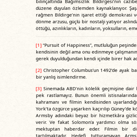
bilinçaltında Bağımsızlık Bildirgesi’nin ca
düzene duyulan özlemden kaynaklanıyor. Şaşaa
rağmen Bildirge’nin işaret ettiği demokrasi 
dönme arzusu, güçlü bir nostalji yatıyor aslın
öttüğü, azınlıkların, kadınların, yoksulların, e
[1]
“Pursuit of Happiness”, mutluluğun peşinde
kendisinin değil ama onu edinmeye çalışmanı
gerek duyulduğundan kendi içinde birer hak add
[2]
Christopher Columbus’un 1492’de ayak bas
bir yanlış isimlendirme.
[3]
Sinemada ABD’nin kölelik geçmişine dair
pek rastlamayız. Bunun önemli istisnalarınd
kahramanı ve filmin kendisinden uyarlandı
York‘ta özgürce yaşarken kaçırılıp Güney’de köl
Armsby adındaki beyaz bir hizmetkâra gizlic
verir. Ve fakat Solomon’a yardımcı olma sö
mektuptan haberdar eder. Filmin bir di
tartılmaktadır. Hedefi tutturamayan Arm