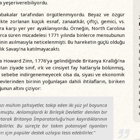
 yeşeriverebiliyordu.
tabakalar tarafından örgütlenmiyordu. Beyaz ve özgür
te zorlanan küçük esnaf, zanaatkâr, çiftçi, gemici, vs.
lara karşı yer yer ayaklanıyordu. Örneğin, North Carolina
larca süren mücadelesi 1771 yılında binlerce mensubunun
rinin asılmasıyla neticelenmişti. Bu hareketin güçlü olduğu
k Savaşı’na katılmayacaktı.
a Howard Zinn, 1776’ya gelindiğinde Britanya Krallığı’na
an ziyade sınıf, ırk ve cinsiyet fay hatlarıyla bölünmüş,
 bu sebebe indirgenemeyecek olsa da, siyasi ve ekonomik
evlerinden birinin yoğunlaşan dahili ihtilafların, biriken
nun altını çiziyor:
azı mühim şahsiyetler, takip eden iki yüz yıl boyunca
nmuştu. Anlamışlardı ki Birleşik Devletler denilen bir
aratarak Britanya İmparatorluğu’nun kayırdıklarının
ilirler. Bu süreçte bir takım potansiyel isyanları
rı için popüler destek uzlaşısı tesis edebilirler.”