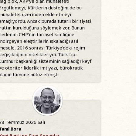
sağ blok, AKP’ye olan muhalefeti
örgütlemeyi, Kürtlerin desteğini de bu
muhalefet üzerinden elde etmeyi
amaçlıyordu. Ancak burada tutarlı bir siyasi
hattın kurulduğunu söylemek zor. Bunun
nedenini CHP’nin tarihsel kimliğine
indirgeyen eleştirilerin ıskaladığı asıl
mesele, 2016 sonrası Türkiye’deki rejim
değişikliğinin nitelikleriydi. Türk tipi
Cumhurbaşkanlığı sisteminin sağladığı keyfi
ve otoriter liderlik imtiyazı, bürokratik
alanın tümüne nüfuz etmişti.
28 Temmuz 2026 Salı
Tanıl Bora
Yeni Parti ve Çayı Koyanlar