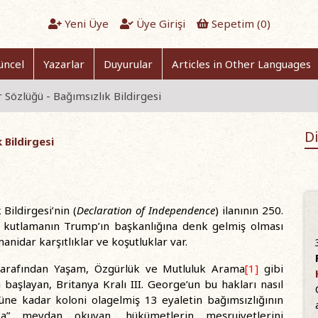
Yeni Üye
Üye Girişi
Sepetim (
0
)
üncel
Yazarlar
Duyurular
Articles in Other Languages
Sözlüğü - Bağımsızlık Bildirgesi
Di
 Bildirgesi
ildirgesi’nin (
Declaration of Independence
) ilanının 250.
ık kutlamanın Trump’ın başkanlığına denk gelmiş olması
manidar karşıtlıklar ve koşutluklar var.
n tarafından Yaşam, Özgürlük ve Mutluluk Arama
[1]
gibi
başlayan, Britanya Kralı III. George’un bu hakları nasıl
üne kadar koloni olagelmiş 13 eyaletin bağımsızlığının
nlığa” meydan okuyan, hükümetlerin meşruiyetlerini