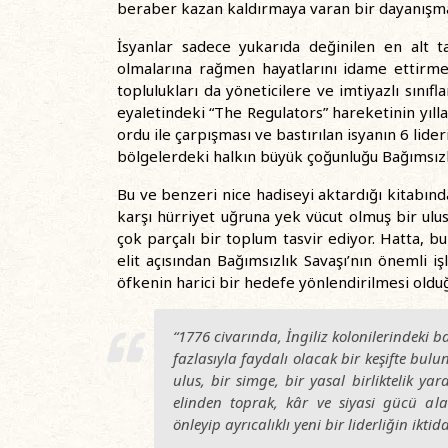
beraber kazan kaldırmaya varan bir dayanışma
İsyanlar sadece yukarıda değinilen en alt 
olmalarına rağmen hayatlarını idame ettirmek
toplulukları da yöneticilere ve imtiyazlı sınıf
eyaletindeki “The Regulators” hareketinin yıl
ordu ile çarpışması ve bastırılan isyanın 6 lide
bölgelerdeki halkın büyük çoğunluğu Bağımsızlı
Bu ve benzeri nice hadiseyi aktardığı kitabınd
karşı hürriyet uğruna yek vücut olmuş bir ulust
çok parçalı bir toplum tasvir ediyor. Hatta,
elit açısından Bağımsızlık Savaşı’nın önemli işl
öfkenin harici bir hedefe yönlendirilmesi olduğu
“1776 civarında, İngiliz kolonilerindeki b
fazlasıyla faydalı olacak bir keşifte bulu
ulus, bir simge, bir yasal birliktelik y
elinden toprak, kâr ve siyasi gücü alab
önleyip ayrıcalıklı yeni bir liderliğin iktida