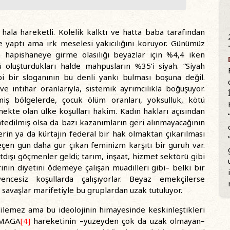
hala hareketli. Kölelik kalktı ve hatta baba tarafından
le yaptı ama ırk meselesi yakıcılığını koruyor. Günümüz
 hapishaneye girme olasılığı beyazlar için %4,4 iken
 oluşturdukları halde mahpusların %35’i siyah. “Siyah
bi bir sloganının bu denli yankı bulması boşuna değil.
e intihar oranlarıyla, sistemik ayrımcılıkla boğuşuyor.
lmiş bölgelerde, çocuk ölüm oranları, yoksulluk, kötü
kte olan ülke koşulları hakim. Kadın hakları açısından
edilmiş olsa da bazı kazanımların geri alınmayacağının
lerin ya da kürtajın federal bir hak olmaktan çıkarılması
eçen gün daha gür çıkan feminizm karşıtı bir güruh var.
tdışı göçmenler geldi; tarım, inşaat, hizmet sektörü gibi
inin diyetini ödemeye çalışan muadilleri gibi– belki bir
ncesiz koşullarda çalışıyorlar. Beyaz emekçilerse
a savaşlar marifetiyle bu gruplardan uzak tutuluyor.
lemez ama bu ideolojinin himayesinde keskinleştikleri
i MAGA
[4]
hareketinin –yüzeyden çok da uzak olmayan–