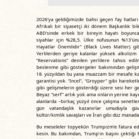
2026’ya geldiğimizde bahsi geçen fay hatları 
Afrikalı bir siyasetçi iki dönem Başkanlık bi
ABD’sinde erkek bir bireyin hayatı boyunca
siyahlar için %28,5. Ülke nüfusunun %13’ünü
Hayatlar Önemlidir” (Black Lives Matter) gi
Yerlilerden geriye kalanlar yüksek alkolizm v
“Reservations” denilen yerlilere tahsis edi
beslenme gibi göstergeler bakımından gelişme
18. yüzyıldan bu yana muazzam bir mesafe kat
garantisi yok. “Incel”, “Groyper” gibi hareket
gibi gelişmelerin gösterdiği üzere sesi her g
Beyaz “serf” artık yok ama onların yerine kayı
alanlarda –birkaç yüzyıl önce çalışma senetler
gün vatandaşlık kazanırlar umuduyla güve
kültür/kimlik savaşları ve İran gibi düz manad
Bu meseleler topyekûn Trumpizm’e fatura edi
kesin. Bu bakımdan, Trump’ın başını çektiğ