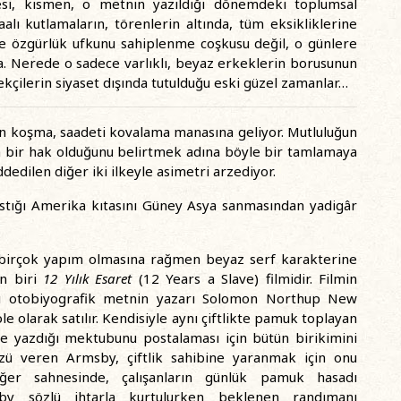
zibesi, kısmen, o metnin yazıldığı dönemdeki toplumsal
lı kutlamaların, törenlerin altında, tüm eksikliklerine
ve özgürlük ufkunu sahiplenme coşkusu değil, o günlere
da. Nerede o sadece varlıklı, beyaz erkeklerin borusunun
mekçilerin siyaset dışında tutulduğu eski güzel zamanlar…
n koşma, saadeti kovalama manasına geliyor. Mutluluğun
n bir hak olduğunu belirtmek adına böyle bir tamlamaya
edilen diğer iki ilkeyle asimetri arzediyor.
tığı Amerika kıtasını Güney Asya sanmasından yadigâr
 birçok yapım olmasına rağmen beyaz serf karakterine
an biri
12 Yılık Esaret
(12 Years a Slave) filmidir. Filmin
ğı otobiyografik metnin yazarı Solomon Northup New
e olarak satılır. Kendisiyle aynı çiftlikte pamuk toplayan
e yazdığı mektubunu postalaması için bütün birikimini
zü veren Armsby, çiftlik sahibine yaranmak için onu
ğer sahnesinde, çalışanların günlük pamuk hasadı
sby sözlü ihtarla kurtulurken beklenen randımanı