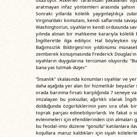
öldürüyor. Askerler tarafından yakalanan isyan
aratmayan infaz yöntemleri arasında şahsın 
Sonraki yıllarda kölelik yaygınlaştıkça zul
Virginia’daki komutanı, kendi saflarında sava
Washington’un, siyahların kendi ordusunda sav
yılında alınan bir mahkeme kararıyla köleli
İngiltere’de ilga ediliyor. Hal böyleyken s
Bağımsızlık Bildirgesi’nin yıldönümü münaseb
zemberek konuşmasında Frederick Douglas’ın sar
siyahların duygularına tercüman oluyordu: “B
bana yas tutmak düşer.”
“İnsanlık” skalasında konumları siyahlar ve ye
daha aşağıda yer alan bir hizmetkâr beyazlar s
orada barınma fırsatı karşılığında 7 seneye v
imzalayan bu yoksullar, ağırlıklı olarak İngi
dolduğunda özgürlüklerinin yanı sıra ufak b
toprak parçası edinebiliyorlardı. Ve fakat o sü
evlenmeleri için efendilerinden izin almaları 
bu feodal-imsi düzene “gönüllü” katılanlara i
koşullara maruz kaldıkları için siyah köleler