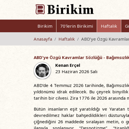
Birikim
70'lerin Birikimi
Haftalık
G
Anasayfa
Haftalık
ABD’ye Özgü Kavramlar 
ABD’ye Özgü Kavramlar Sözlüğü - Bağımsızlık
Kenan Erçel
23 Haziran 2026 Salı
ABD’de 4 Temmuz 2026 tarihinde, Bağımsızlık B
yıldönümü idrak edilecek. Bu çeyrek binyıll
tarihin bir cilvesi. Zira 1776 ile 2026 arasında 
Bütün insanların eşit yaratıldığı ve Yarata
devredilmez haklar bahşedildikleri düsturuyla 
çiğnediğini 26 maddede sıralayan metin, o g
ilanıyla sonlanıyor. “Despotizme”, “tira