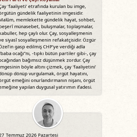
Çay ‘faaliyeti’ etrafında kurulan bu imge,
örgütün gündelik faaliyetinin imgesidir.
Malûm, memlekette gündelik hayat, sohbet,
beşerî münasebet, buluşmalar, toplaşmalar,
kabuller, hep çaylı olur. Çay, sosyalleşmenin
ve siyasî sosyalleşmenin refakatçisidir. Özgür
Özel’in gasp edilmiş CHP’ye verdiği adla
“baba ocağı”nı, -tıpkı bütün partiler gibi-, çay
ocağından bağımsız düşünmek zordur. Çay
imgesinin böyle altını çizmek, çay ‘faaliyetini’
dönüp dönüp vurgulamak, örgüt hayatını,
örgüt emeğini onurlandırmanın nişanı, örgüt
emeğine yapılan duygusal yatırımın ifadesi.
27 Temmuz 2026 Pazartesi