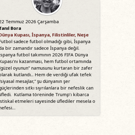
22 Temmuz 2026 Çarşamba
Tanıl Bora
Dünya Kupası, İspanya, Filistinliler, Neşe
Futbol sadece futbol olmadığı gibi, İspanya
da bir zamandır sadece İspanya değil.
İspanya futbol takımının 2026 FIFA Dünya
Kupası'nı kazanması, hem futbol ortamında
“güzel oyunun” namusunu kurtaran bir zafer
olarak kutlandı... Hem de verdiği ufak tefek
“siyasal mesajlar,” şu dünyanın şer
güçlerinden sıtkı sıyrılanlara bir nefeslik can
üfledi. Kutlama töreninde Trump’ı kibarca
istiskal etmeleri sayesinde üflediler mesela o
nefesi…