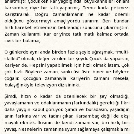
anlatmıştı: Çocukken kar yağdığında, büyükanneleri onlara
karsambaç diye bir tatlı yaparmış. Temiz karla pekmezi
karıştırarak. Doğru zamanlamanın ne kadar önemli
olduğunu göstermeyi amaçlıyordu sanırım. Ben bundan
hızlı hareket etmemizin beklendiği sonucunu çıkarmıştım.
Zaman kullanımı. Kar eriyince tatlı matlı kalmaz ortada,
cıvık bir bulamaç.
O günlerde aynı anda birden fazla şeyle uğraşmak, “multi-
skilled” olmak, değer verilen bir şeydi. Çocuk da yaparsın,
kariyer de. Hepsini yapabilmek için hızlı olmak lazım. Çok
çok hızlı. Böylece zaman, sanki üst üste biner ve böylece
çoğalır. Çocuğun zamanıyla kariyerin zamanı mesela,
bulaşığınkiyle televizyon dizisininki…
Şimdi, hızın o kadar da özenilecek bir şey olmadığı,
yavaşlamanın ve odaklanmanın (farkındalık) gerektiği fikri
daha yaygın kabul görüyor. Şimdi ve buradasın, yaşadığın
anın farkına var ve tadını çıkar. Karsambaç değil de ekşi
mayalı ekmek. İkisinin de kendi zamanı var, biri hızlı, biri
yavaş. Nesnelerin zamanına uyum sağlamaya çalışmakla mı