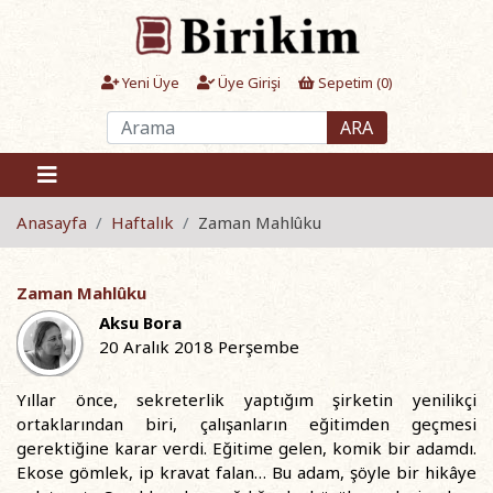
Yeni Üye
Üye Girişi
Sepetim (
0
)
ARA
Anasayfa
Haftalık
Zaman Mahlûku
Zaman Mahlûku
Aksu Bora
20 Aralık 2018 Perşembe
Yıllar önce, sekreterlik yaptığım şirketin yenilikçi
ortaklarından biri, çalışanların eğitimden geçmesi
gerektiğine karar verdi. Eğitime gelen, komik bir adamdı.
Ekose gömlek, ip kravat falan… Bu adam, şöyle bir hikâye