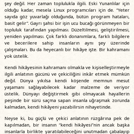
şey değil. Her zaman toplulukla ilgili. Eski Yunanlılar için
olduğu kadar, mesela Linux programcıları için de. “Yeter
sayıda göz yuvarlağı olduğunda, bütün program hataları,
basit gelir”. Gayrı şahsi bir işin ucu bucağı görünmeyen bir
topluluk tarafından yapılması. Düzeltilmesi, geliştirilmesi,
yeniden yapılması. Çok farklı donanımlara, farklı bilgilere
ve becerilere sahip insanların aynı şey üzerinde
çalışmaları. Bu da heyecanlı bir hikâye işte. Bir kahramanı
yok üstelik.
Kendi hikâyesinin kahramanı olmakla ve kişiselleştirmeyle
ilgili anlatının gücünü ve çekiciliğini inkâr etmek mümkün
değil. Dünya yıkılsa kendi köşende memnun mesut
yaşamanı sağlayabilecek kadar malzeme de veriyor
üstelik. Dünyayı değiştirmek gibi olmayacak hayallerin
peşinde bir sürü saçma sapan insanla uğraşmak zorunda
kalmadan, kendi hikâyeni yazabilirsin nihayetinde.
Neyse ki, bu güçlü ve çekici anlatının rüzgârına pek de
kapılmadan, bir insanın “kendi hikâyesi”nin ancak başka
insanlarla birlikte yaratılabileceğini unutmadan çabalayıp