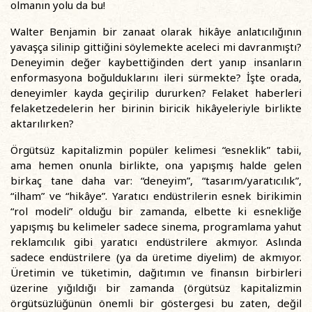
olmanın yolu da bu!
Walter Benjamin bir zanaat olarak hikâye anlatıcılığının
yavaşça silinip gittiğini söylemekte aceleci mi davranmıştı?
Deneyimin değer kaybettiğinden dert yanıp insanların
enformasyona boğulduklarını ileri sürmekte? İşte orada,
deneyimler kayda geçirilip dururken? Felaket haberleri
felaketzedelerin her birinin biricik hikâyeleriyle birlikte
aktarılırken?
Örgütsüz kapitalizmin popüler kelimesi “esneklik” tabii,
ama hemen onunla birlikte, ona yapışmış halde gelen
birkaç tane daha var: “deneyim”, “tasarım/yaratıcılık”,
“ilham” ve “hikâye”. Yaratıcı endüstrilerin esnek birikimin
“rol modeli” olduğu bir zamanda, elbette ki esnekliğe
yapışmış bu kelimeler sadece sinema, programlama yahut
reklamcılık gibi yaratıcı endüstrilere akmıyor. Aslında
sadece endüstrilere (ya da üretime diyelim) de akmıyor.
Üretimin ve tüketimin, dağıtımın ve finansın birbirleri
üzerine yığıldığı bir zamanda (örgütsüz kapitalizmin
örgütsüzlüğünün önemli bir göstergesi bu zaten, değil