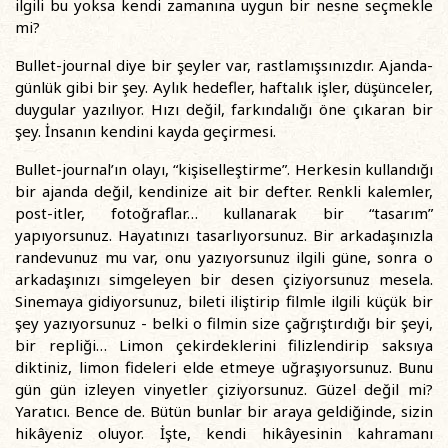
ilgili bu yoksa kendi zamanına uygun bir nesne seçmekle
mi?
Bullet-journal diye bir şeyler var, rastlamışsınızdır. Ajanda-
günlük gibi bir şey. Aylık hedefler, haftalık işler, düşünceler,
duygular yazılıyor. Hızı değil, farkındalığı öne çıkaran bir
şey. İnsanın kendini kayda geçirmesi.
Bullet-journal’ın olayı, “kişiselleştirme”. Herkesin kullandığı
bir ajanda değil, kendinize ait bir defter. Renkli kalemler,
post-itler, fotoğraflar… kullanarak bir “tasarım”
yapıyorsunuz. Hayatınızı tasarlıyorsunuz. Bir arkadaşınızla
randevunuz mu var, onu yazıyorsunuz ilgili güne, sonra o
arkadaşınızı simgeleyen bir desen çiziyorsunuz mesela.
Sinemaya gidiyorsunuz, bileti iliştirip filmle ilgili küçük bir
şey yazıyorsunuz - belki o filmin size çağrıştırdığı bir şeyi,
bir repliği… Limon çekirdeklerini filizlendirip saksıya
diktiniz, limon fideleri elde etmeye uğraşıyorsunuz. Bunu
gün gün izleyen vinyetler çiziyorsunuz. Güzel değil mi?
Yaratıcı. Bence de. Bütün bunlar bir araya geldiğinde, sizin
hikâyeniz oluyor. İşte, kendi hikâyesinin kahramanı