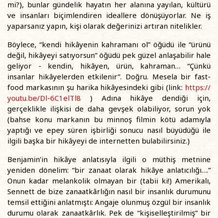
mi?), bunlar gündelik hayatın her alanına yayılan, kültürü
ve insanları biçimlendiren ideallere dönüşüyorlar. Ne iş
yaparsanız yapın, kişi olarak değerinizi artıran nitelikler.
Böylece, “kendi hikâyenin kahramanı ol” öğüdü ile “ürünü
değil, hikâyeyi satıyorsun” öğüdü pek güzel anlaşabilir hale
geliyor - kendin, hikâyen, ürün, kahraman… “Çünkü
insanlar hikâyelerden etkilenir”. Doğru. Mesela bir fast-
food markasının şu harika hikâyesindeki gibi (link:
https://
youtu.be/Dl-6C1elTl8
) Adına hikâye dendiği için,
gerçeklikle ilişkisi de daha gevşek olabiliyor, sorun yok
(bahse konu markanın bu minnoş filmin kötü adamıyla
yaptığı ve epey süren işbirliği sonucu nasıl büyüdüğü ile
ilgili başka bir hikâyeyi de internetten bulabilirsiniz.)
Benjamin’in hikâye anlatısıyla ilgili o müthiş metnine
yeniden dönelim: “bir zanaat olarak hikâye anlatıcılığı….”
Onun kadar melankolik olmayan bir (tabii ki!) Amerikalı,
Sennett de bize zanaatkârlığın nasıl bir insanlık durumunu
temsil ettiğini anlatmıştı: Angaje olunmuş özgül bir insanlık
durumu olarak zanaatkârlık. Pek de “kişiselleştirilmiş” bir