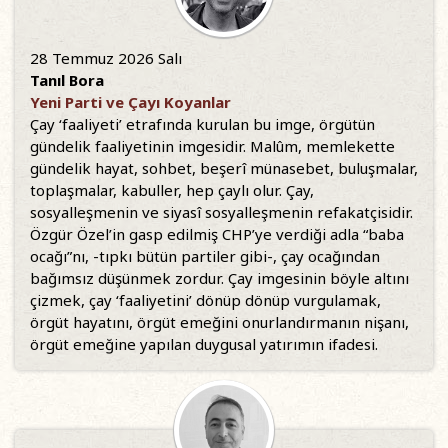
28 Temmuz 2026 Salı
Tanıl Bora
Yeni Parti ve Çayı Koyanlar
Çay ‘faaliyeti’ etrafında kurulan bu imge, örgütün
gündelik faaliyetinin imgesidir. Malûm, memlekette
gündelik hayat, sohbet, beşerî münasebet, buluşmalar,
toplaşmalar, kabuller, hep çaylı olur. Çay,
sosyalleşmenin ve siyasî sosyalleşmenin refakatçisidir.
Özgür Özel’in gasp edilmiş CHP’ye verdiği adla “baba
ocağı”nı, -tıpkı bütün partiler gibi-, çay ocağından
bağımsız düşünmek zordur. Çay imgesinin böyle altını
çizmek, çay ‘faaliyetini’ dönüp dönüp vurgulamak,
örgüt hayatını, örgüt emeğini onurlandırmanın nişanı,
örgüt emeğine yapılan duygusal yatırımın ifadesi.