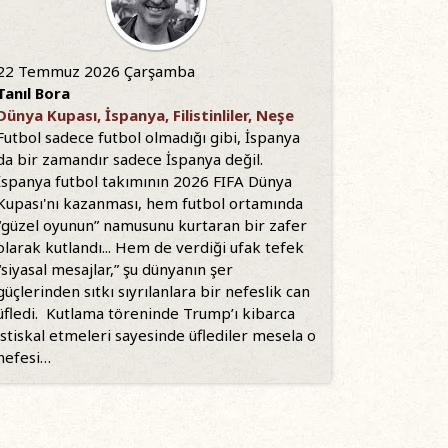
22 Temmuz 2026 Çarşamba
Tanıl Bora
Dünya Kupası, İspanya, Filistinliler, Neşe
Futbol sadece futbol olmadığı gibi, İspanya
da bir zamandır sadece İspanya değil.
İspanya futbol takımının 2026 FIFA Dünya
Kupası'nı kazanması, hem futbol ortamında
“güzel oyunun” namusunu kurtaran bir zafer
olarak kutlandı... Hem de verdiği ufak tefek
“siyasal mesajlar,” şu dünyanın şer
güçlerinden sıtkı sıyrılanlara bir nefeslik can
üfledi. Kutlama töreninde Trump’ı kibarca
istiskal etmeleri sayesinde üflediler mesela o
nefesi…