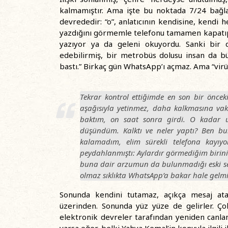
kalmamıştır. Ama işte bu noktada 7/24 bağla
devrededir: “o”, anlatıcının kendisine, kendi h
yazdığını görmemle telefonu tamamen kapatıp
yazıyor ya da geleni okuyordu. Sanki bir 
edebilirmiş, bir metrobüs dolusu insan da bü
bastı.” Birkaç gün WhatsApp’ı açmaz. Ama “virüs
Tekrar kontrol ettiğimde en son bir öncek
aşağısıyla yetinmez, daha kalkmasına vak
baktım, on saat sonra girdi. O kadar
düşündüm. Kalktı ve neler yaptı? Ben 
kalamadım, elim sürekli telefona kayıy
peydahlanmıştı: Aylardır görmediğim birini
buna dair
arzumun da bulunmadığı
eski s
olmaz sıklıkta WhatsApp’a bakar hale gelm
Sonunda kendini tutamaz, açıkça mesaj ata
üzerinden. Sonunda yüz yüze de gelirler. Çok
elektronik devreler tarafından yeniden canland