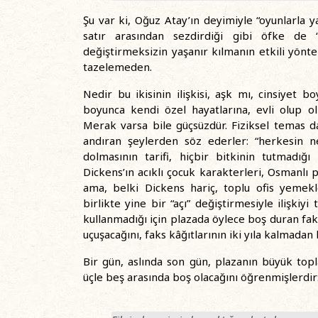
Şu var ki, Oğuz Atay’ın deyimiyle “oyunlarla
satır arasından sezdirdiği gibi öfke d
değiştirmeksizin yaşanır kılmanın etkili yönte
tazelemeden.
Nedir bu ikisinin ilişkisi, aşk mı, cinsiyet 
boyunca kendi özel hayatlarına, evli olup o
Merak varsa bile güçsüzdür. Fiziksel temas da
andıran şeylerden söz ederler: “herkesin ne
dolmasının tarifi, hiçbir bitkinin tutmadığı 
Dickens’ın acıklı çocuk karakterleri, Osmanlı p
ama, belki Dickens hariç, toplu ofis yemek
birlikte yine bir “açı” değiştirmesiyle ilişkiy
kullanmadığı için plazada öylece boş duran fak
uçuşacağını, faks kâğıtlarının iki yıla kalmada
Bir gün, aslında son gün, plazanın büyük topl
üçle beş arasında boş olacağını öğrenmişlerdir