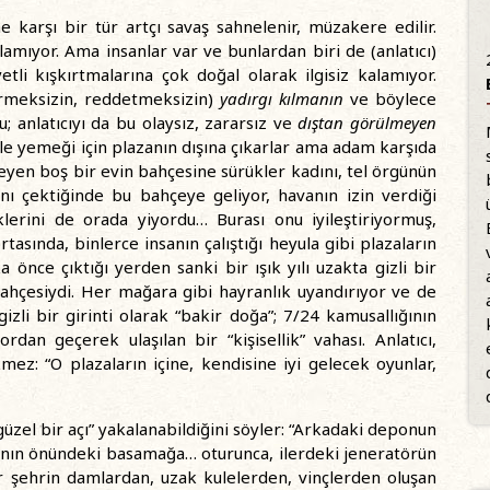
e karşı bir tür artçı savaş sahnelenir, müzakere edilir.
ılamıyor. Ama insanlar var ve bunlardan biri de (anlatıcı)
etli kışkırtmalarına çok doğal olarak ilgisiz kalamıyor.
tirmeksizin, reddetmeksizin)
yadırgı kılmanın
ve böylece
; anlatıcıyı da bu olaysız, zararsız ve
dıştan görülmeyen
ğle yemeği için plazanın dışına çıkarlar ama adam karşıda
meyen boş bir evin bahçesine sürükler kadını, tel örgünün
anı çektiğinde bu bahçeye geliyor, havanın izin verdiği
lerini de orada yiyordu… Burası onu iyileştiriyormuş,
asında, binlerce insanın çalıştığı heyula gibi plazaların
önce çıktığı yerden sanki bir ışık yılı uzakta gizli bir
hçesiydi. Her mağara gibi hayranlık uyandırıyor ve de
izli bir girinti olarak “bakir doğa”; 7/24 kamusallığının
rdan geçerek ulaşılan bir “kişisellik” vahası. Anlatıcı,
ez: “O plazaların içine, kendisine iyi gelecek oyunlar,
üzel bir açı” yakalanabildiğini söyler: “Arkadaki deponun
sının önündeki basamağa… oturunca, ilerdeki jeneratörün
r şehrin damlardan, uzak kulelerden, vinçlerden oluşan