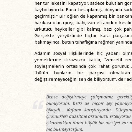
her tür lekesini kapatıyor, sadece bulutları gö
kayboluyordu. Bunu hesaplamış, dünyada sadec
geçirmişti.” Bir öğlen de kapanmış bir bankan
harikası olan girişi, bahçıvan eli aniden kesi
ürkütücü heykeller gibi kalmış, bazı çok pahal
Gerçekte yeryüzünde hiçbir kara parçasının
bakmayınca, bütün tuhaflığına rağmen yanından
Adamın sosyal ilişkilerinde hiç yabani olm
yemeklerine itirazsızca katılır, “zencefil 
söyleşmelerin ortasında çok rahat görünür. 
“bütün bunların bir parçası olmaktan ut
değiştiremeyeceğini sen de biliyorsun”, der a
Bense değiştirmeye çalışmamız gerek
bilmiyorum, belki de hiçbir şey yapm
öfkeydi… Kafamı karıştırıyordu. Dünyan
çirkinlikleri düzeltme arzumuzu erteliyord
çıkarmaktan daha büyük bir meziyet var mı
hiç bilemeyeceğim.