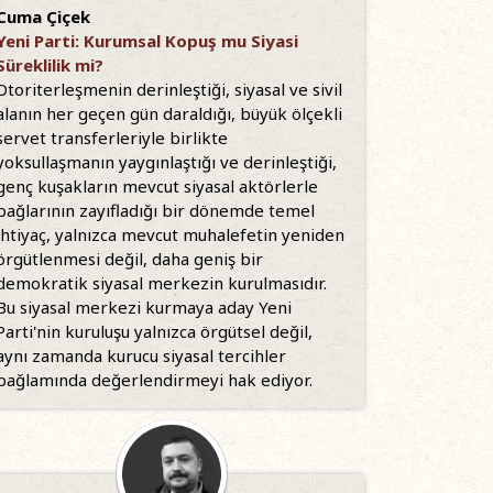
Cuma Çiçek
Yeni Parti: Kurumsal Kopuş mu Siyasi
Süreklilik mi?
Otoriterleşmenin derinleştiği, siyasal ve sivil
alanın her geçen gün daraldığı, büyük ölçekli
servet transferleriyle birlikte
yoksullaşmanın yaygınlaştığı ve derinleştiği,
genç kuşakların mevcut siyasal aktörlerle
bağlarının zayıfladığı bir dönemde temel
ihtiyaç, yalnızca mevcut muhalefetin yeniden
örgütlenmesi değil, daha geniş bir
demokratik siyasal merkezin kurulmasıdır.
Bu siyasal merkezi kurmaya aday Yeni
Parti'nin kuruluşu yalnızca örgütsel değil,
aynı zamanda kurucu siyasal tercihler
bağlamında değerlendirmeyi hak ediyor.