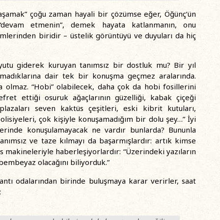
 yaşamak” çoğu zaman hayali bir çözümse eğer, Öğünç’ün
e “devam etmenin”, demek hayata katlanmanın, onu
mlerinden biridir – üstelik görüntüyü ve duyuları da hiç
boyutu giderek kuruyan tanımsız bir dostluk mu? Bir yıl
lmadıklarına dair tek bir konuşma geçmez aralarında.
 olmaz. “Hobi” olabilecek, daha çok da hobi fosillerini
fret ettiği osuruk ağaçlarının güzelliği, kabak çiçeği
plazaları seven kaktüs çeşitleri, eski kibrit kutuları,
olisiyeleri, çok kişiyle konuşamadığım bir dolu şey…” İyi
lerinde konuşulamayacak ne vardır bunlarda? Bununla
i tanımsız ve taze kılmayı da başarmışlardır: artık kimse
s makineleriyle haberleşiyorlardır: “Üzerindeki yazıların
n bembeyaz olacağını biliyorduk.”
antı odalarından birinde buluşmaya karar verirler, saat
: