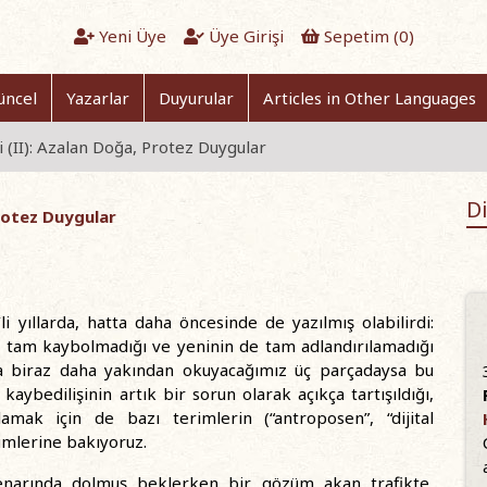
Yeni Üye
Üye Girişi
Sepetim (
0
)
üncel
Yazarlar
Duyurular
Articles in Other Languages
 (II): Azalan Doğa, Protez Duygular
Di
Protez Duygular
i yıllarda, hatta daha öncesinde de yazılmış olabilirdi:
n tam kaybolmadığı ve yeninin de tam adlandırılamadığı
da biraz daha yakından okuyacağımız üç parçadaysa bu
 kaybedilişinin artık bir sorun olarak açıkça tartışıldığı,
amak için de bazı terimlerin (“antroposen”, “dijital
nümlerine bakıyoruz.
 kenarında dolmuş beklerken bir gözüm akan trafikte,