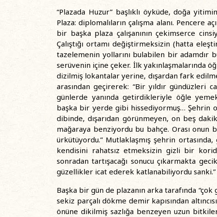
“Plazada Huzur” başlıklı öyküde, doğa yitimin
Plaza: diplomalıların çalışma alanı. Pencere aç
bir başka plaza çalışanının çekimserce cinsiy
Çalıştığı ortamı değiştirmeksizin (hatta eleş
tazelemenin yollarını bulabilen bir adamdır bu
serüvenin içine çeker. İlk yakınlaşmalarında ö
dizilmiş lokantalar yerine, dışardan fark edil
arasından geçirerek: “Bir yıldır gündüzleri c
günlerde yanında getirdikleriyle öğle yemek
başka bir yerde gibi hissediyormuş… Şehrin ort
dibinde, dışarıdan görünmeyen, on beş dakika 
mağaraya benziyordu bu bahçe. Orası onun ba
ürkütüyordu.” Mutlaklaşmış şehrin ortasında, g
kendisini rahatsız etmeksizin gizli bir korido
sonradan tartışacağı sonucu çıkarmakta gecikm
güzellikler icat ederek katlanabiliyordu sanki.”
Başka bir gün de plazanın arka tarafında “çok g
sekiz parçalı dökme demir kapısından altıncı
önüne dikilmiş sazlığa benzeyen uzun bitkile