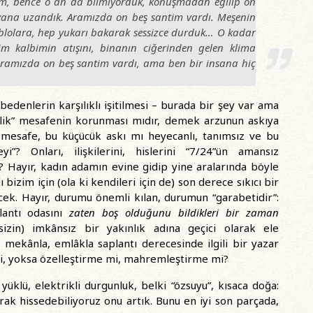
rum, bence o an da bilmiyorduk, konuşmadan eğilip on
n yana uzandık. Aramızda on beş santim vardı. Meşenin
ablolara, hep yukarı bakarak sessizce durduk… O kadar
im kalbimin atışını, binanın ciğerinden gelen klima
ramızda on beş santim vardı, ama ben bir insana hiç
bedenlerin karşılıklı işitilmesi – burada bir şey var ama
lik” mesafenin korunması mıdır, demek arzunun askıya
i mesafe, bu küçücük askı mı heyecanlı, tanımsız ve bu
i”? Onları, ilişkilerini, hislerini “7/24”ün amansız
Hayır, kadın adamın evine gidip yine aralarında böyle
izim için (ola ki kendileri için de) son derece sıkıcı bir
ek. Hayır, durumu önemli kılan, durumun “garabetidir”:
plantı odasını
zaten boş olduğunu bildikleri bir zaman
zin) imkânsız bir yakınlık adına geçici olarak ele
e mekânla, emlâkla saplantı derecesinde ilgili bir yazar
di, yoksa özelleştirme mi, mahremleştirme mi?
i, yüklü, elektrikli durgunluk, belki “özsuyu”, kısaca doğa:
arak hissedebiliyoruz onu artık. Bunu en iyi son parçada,