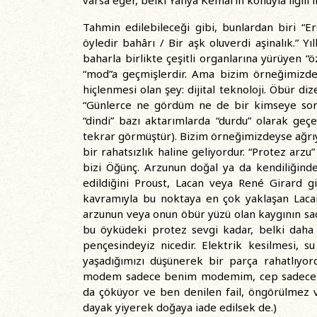
varsa eğer, belki Yahya Kemal’in konuyla ilgili 
Tahmin edilebileceği gibi, bunlardan biri “Ere
öyledir bahârı / Bir aşk oluverdi aşinalık.” Yı
baharla birlikte çeşitli organlarına yürüyen “ö
“mod”a geçmişlerdir. Ama bizim örneğimizde 
hiçlenmesi olan şey: dijital teknoloji. Öbür diz
“Günlerce ne gördüm ne de bir kimseye sord
“dindi” bazı aktarımlarda “durdu” olarak ge
tekrar görmüştür). Bizim örneğimizdeyse ağrı
bir rahatsızlık haline geliyordur. “Protez ar
bizi Öğünç. Arzunun doğal ya da kendiliğinden
edildiğini Proust, Lacan veya René Girard gib
kavramıyla bu noktaya en çok yaklaşan Lacan 
arzunun veya onun öbür yüzü olan kaygının sad
bu öyküdeki protez sevgi kadar, belki daha 
pençesindeyiz nicedir. Elektrik kesilmesi, s
yaşadığımızı düşünerek bir parça rahatlıyo
modem sadece benim modemim, cep sadece ben
da çöküyor ve ben denilen fail, öngörülmez 
dayak yiyerek doğaya iade edilsek de.)