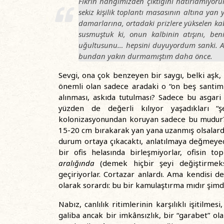
Fikrin hangimizden çıktığını hatırlamıyo
sekiz kişilik toplantı masasının altına ya
damarlarına, ortadaki prizlere yükselen k
susmuştuk ki, onun kalbinin atışını, ben
uğultusunu… hepsini duyuyordum sanki. A
bundan yakın durmamıştım daha önce.
Sevgi, ona çok benzeyen bir saygı, belki aşk, 
önemli olan sadece aradaki o “on beş santim
alınması, askıda tutulması? Sadece bu asgar
yüzden de değerli kılıyor yaşadıkları “şey
kolonizasyonundan koruyan sadece bu mudur? 
15-20 cm bırakarak yan yana uzanmış olsalardı b
durum ortaya çıkacaktı, anlatılmaya değmeyec
bir ofis helasında birleşmiyorlar, ofisin to
aralığında
(demek hiçbir şeyi değiştirmeksi
geçiriyorlar. Cortazar anlardı. Ama kendisi d
olarak sorardı: bu bir kamulaştırma mıdır şim
Nabız, canlılık ritimlerinin karşılıklı işitilmes
galiba ancak bir imkânsızlık, bir “garabet” ol