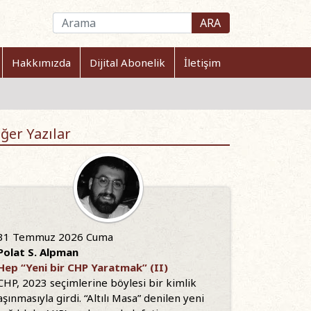
ARA
Hakkımızda
Dijital Abonelik
İletişim
ğer Yazılar
31 Temmuz 2026 Cuma
Polat S. Alpman
Hep “Yeni bir CHP Yaratmak” (II)
CHP, 2023 seçimlerine böylesi bir kimlik
aşınmasıyla girdi. “Altılı Masa” denilen yeni