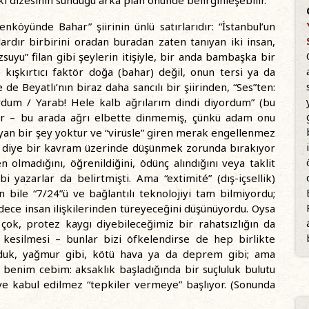
iki dizesinin sunduğu arka plan önünde belirginleşebilir.
nköyünde Bahar” şiirinin ünlü satırlarıdır: “İstanbul’un
llardır birbirini oradan buradan zaten tanıyan iki insan,
zsuyu” filan gibi şeylerin itişiyle, bir anda bambaşka bir
kışkırtıcı faktör doğa (bahar) değil, onun tersi ya da
e de Beyatlı’nın biraz daha sancılı bir şiirinden, “Ses”ten:
um / Yarab! Hele kalb ağrılarım dindi diyordum” (bu
çer – bu arada ağrı elbette dinmemiş, çünkü adam onu
yan bir şey yoktur ve “virüsle” giren merak engellenmez
zu” diye bir kavram üzerinde düşünmek zorunda bırakıyor
 olmadığını, öğrenildiğini, ödünç alındığını veya taklit
i yazarlar da belirtmişti. Ama “extimité” (dış-içsellik)
bile “7/24”ü ve bağlantılı teknolojiyi tam bilmiyordu;
ece insan ilişkilerinden türeyeceğini düşünüyordu. Oysa
çok, protez kaygı diyebileceğimiz bir rahatsızlığın da
u kesilmesi – bunlar bizi öfkelendirse de hep birlikte
rduk, yağmur gibi, kötü hava ya da deprem gibi; ama
im cebim: aksaklık başladığında bir suçluluk bulutu
ve kabul edilmez “tepkiler vermeye” başlıyor. (Sonunda