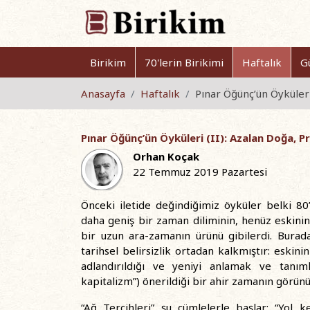
Birikim
70'lerin Birikimi
Haftalık
G
Anasayfa
Haftalık
Pınar Öğünç’ün Öyküleri
Pınar Öğünç’ün Öyküleri (II): Azalan Doğa, 
Orhan Koçak
22 Temmuz 2019 Pazartesi
Önceki iletide değindiğimiz öyküler belki 80’l
daha geniş bir zaman diliminin, henüz eskini
bir uzun ara-zamanın ürünü gibilerdi. Bura
tarihsel belirsizlik ortadan kalkmıştır: eskinin
adlandırıldığı ve yeniyi anlamak ve tanıml
kapitalizm”) önerildiği bir ahir zamanın görü
“Ağ Tercihleri” şu cümlelerle başlar: “Yol