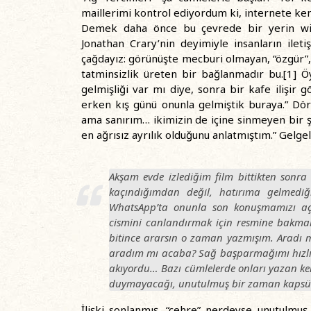
maillerimi kontrol ediyordum ki, internete ken
Demek daha önce bu çevrede bir yerin wi-fi
Jonathan Crary’nin deyimiyle insanların ileti
çağdayız: görünüşte mecburi olmayan, “özgür”,
tatminsizlik üreten bir bağlanmadır bu.[1] Ö
gelmişliği var mı diye, sonra bir kafe ilişir
erken kış günü onunla gelmiştik buraya.” Dört 
ama sanırım… ikimizin de içine sinmeyen bir
en ağrısız ayrılık olduğunu anlatmıştım.” Gelgel
Akşam evde izlediğim film bittikten sonra
kaçındığımdan değil, hatırıma gelmediğ
WhatsApp’ta onunla son konuşmamızı açt
cismini canlandırmak için resmine bakmak 
bitince ararsın o zaman yazmışım. Aradı
aradım mı acaba? Sağ başparmağımı hızlı h
akıyordu… Bazı cümlelerde onları yazan ke
duymayacağı, unutulmuş bir zaman kapsül
İlişki sonlanmış, “çehre” nerdeyse unutulmu