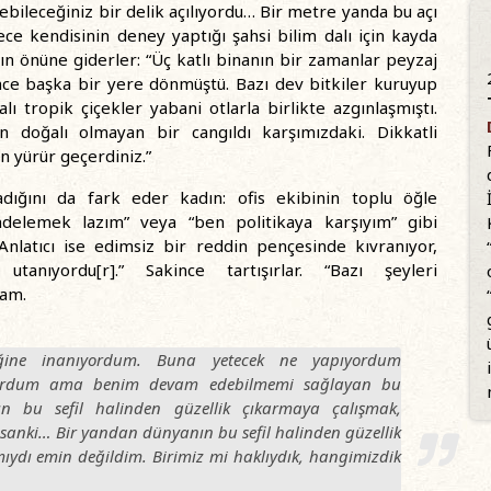
rebileceğiniz bir delik açılıyordu… Bir metre yanda bu açı
e kendisinin deney yaptığı şahsi bilim dalı için kayda
ın önüne giderler: “Üç katlı binanın bir zamanlar peyzaj
lince başka bir yere dönmüştü. Bazı dev bitkiler kuruyup
ı tropik çiçekler yabani otlarla birlikte azgınlaşmıştı.
 doğalı olmayan bir cangıldı karşımızdaki. Dikkatli
 yürür geçerdiniz.”
adığını da fark eder kadın: ofis ekibinin toplu öğle
rendelemek lazım” veya “ben politikaya karşıyım” gibi
Anlatıcı ise edimsiz bir reddin pençesinde kıvranıyor,
anıyordu[r].” Sakince tartışırlar. “Bazı şeyleri
dam.
tiğine inanıyordum. Buna yetecek ne yapıyordum
ıyordum ama benim devam edebilmemi sağlayan bu
ın bu sefil halinden güzellik çıkarmaya çalışmak,
u sanki… Bir yandan dünyanın bu sefil halinden güzellik
ydı emin değildim. Birimiz mi haklıydık, hangimizdik