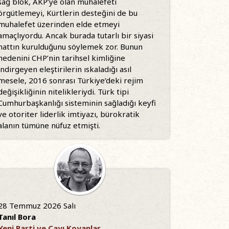
sağ blok, AKP’ye olan muhalefeti
örgütlemeyi, Kürtlerin desteğini de bu
muhalefet üzerinden elde etmeyi
amaçlıyordu. Ancak burada tutarlı bir siyasi
hattın kurulduğunu söylemek zor. Bunun
nedenini CHP’nin tarihsel kimliğine
indirgeyen eleştirilerin ıskaladığı asıl
mesele, 2016 sonrası Türkiye’deki rejim
değişikliğinin nitelikleriydi. Türk tipi
Cumhurbaşkanlığı sisteminin sağladığı keyfi
ve otoriter liderlik imtiyazı, bürokratik
alanın tümüne nüfuz etmişti.
28 Temmuz 2026 Salı
Tanıl Bora
Yeni Parti ve Çayı Koyanlar