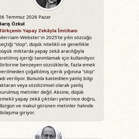
26 Temmuz 2026 Pazar
Barış Özkul
Türkçenin Yapay Zekâyla İmtihanı
Merriam-Webster’ın 2025’te yılın sözcüğü
seçtiği “slop”, düşük nitelikli ve genellikle
büyük miktarda yapay zekâ aracılığıyla
üretilmiş içeriği tanımlamak için kullanılıyor.
Birbirine benzeyen sözcüklerle, fazla emek
verilmeden çoğaltılmış içerik yığınına “slop”
adı veriliyor. Bununla kastedilen yanlış bilgi
aktaran veya sözdizimsel olarak yanlış
kurulmuş metinler değil. Aksine, düşük
emekli yapay zekâ çıktıları yeterince doğru,
düzgün ve makul görünen metinler halinde
dolaşıma giriyor.