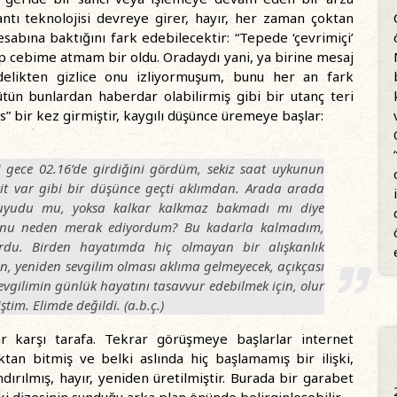
ntı teknolojisi devreye girer, hayır, her zaman çoktan
esabına baktığını fark edebilecektir: “Tepede ‘çevrimiçi’
 cebime atmam bir oldu. Oradaydı yani, ya birine mesaj
delikten gizlice onu izliyormuşum, bunu her an fark
tün bunlardan haberdar olabilirmiş gibi bir utanç teri
” bir kez girmiştir, kaygılı düşünce üremeye başlar:
i gece 02.16’de girdiğini gördüm, sekiz saat uykunun
it var gibi bir düşünce geçti aklımdan. Arada arada
 uyudu mu, yoksa kalkar kalkmaz bakmadı mı diye
bunu neden merak ediyordum? Bu kadarla kalmadım,
ordu. Birden hayatımda hiç olmayan bir alışkanlık
n, yeniden sevgilim olması aklıma gelmeyecek, açıkçası
evgilimin günlük hayatını tasavvur edebilmek için, olur
iştim.
Elimde değildi
. (a.b.ç.)
r karşı tarafa. Tekrar görüşmeye başlarlar internet
tan bitmiş ve belki aslında hiç başlamamış bir ilişki,
ırılmış, hayır, yeniden üretilmiştir. Burada bir garabet