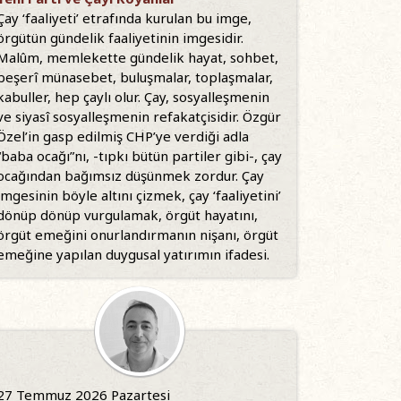
Çay ‘faaliyeti’ etrafında kurulan bu imge,
örgütün gündelik faaliyetinin imgesidir.
Malûm, memlekette gündelik hayat, sohbet,
beşerî münasebet, buluşmalar, toplaşmalar,
kabuller, hep çaylı olur. Çay, sosyalleşmenin
ve siyasî sosyalleşmenin refakatçisidir. Özgür
Özel’in gasp edilmiş CHP’ye verdiği adla
“baba ocağı”nı, -tıpkı bütün partiler gibi-, çay
ocağından bağımsız düşünmek zordur. Çay
imgesinin böyle altını çizmek, çay ‘faaliyetini’
dönüp dönüp vurgulamak, örgüt hayatını,
örgüt emeğini onurlandırmanın nişanı, örgüt
emeğine yapılan duygusal yatırımın ifadesi.
27 Temmuz 2026 Pazartesi