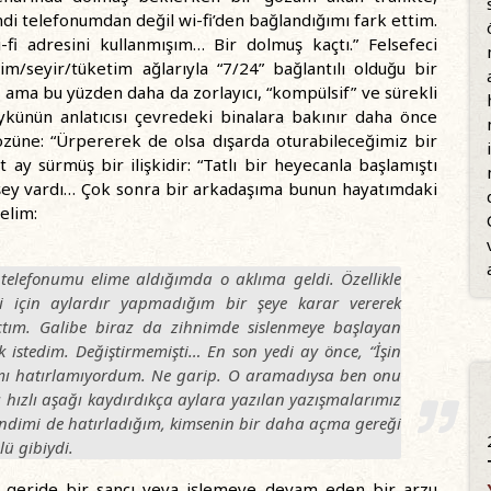
di telefonumdan değil wi-fi’den bağlandığımı fark ettim.
 adresini kullanmışım… Bir dolmuş kaçtı.” Felsefeci
şim/seyir/tüketim ağlarıyla “7/24” bağlantılı olduğu bir
 ama bu yüzden daha da zorlayıcı, “kompülsif” ve sürekli
ykünün anlatıcısı çevredeki binalara bakınır daha önce
 gözüne: “Ürpererek de olsa dışarda oturabileceğimiz bir
ay sürmüş bir ilişkidir: “Tatlı bir heyecanla başlamıştı
 şey vardı… Çok sonra bir arkadaşıma bunun hayatımdaki
elim:
 telefonumu elime aldığımda o aklıma geldi. Özellikle
i için aylardır yapmadığım bir şeye karar vererek
ım. Galibe biraz da zihnimde sislenmeye başlayan
istedim. Değiştirmemişti… En son yedi ay önce, “İşin
 mı hatırlamıyordum. Ne garip. O aramadıysa ben onu
ızlı aşağı kaydırdıkça aylara yazılan yazışmalarımız
ndimi de hatırladığım, kimsenin bir daha açma gereği
ü gibiydi.
ş, geride bir sancı veya işlemeye devam eden bir arzu