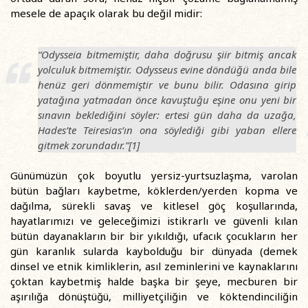
mesele de apaçık olarak bu değil midir:
“Odysseia bitmemiştir, daha doğrusu şiir bitmiş ancak
yolculuk bitmemiştir. Odysseus evine döndüğü anda bile
henüz geri dönmemiştir ve bunu bilir. Odasına girip
yatağına yatmadan önce kavuştuğu eşine onu yeni bir
sınavın beklediğini söyler: ertesi gün daha da uzağa,
Hades’te Teiresias’ın ona söylediği gibi yaban ellere
gitmek zorundadır.”[1]
Günümüzün çok boyutlu yersiz-yurtsuzlaşma, varolan
bütün bağları kaybetme, köklerden/yerden kopma ve
dağılma, sürekli savaş ve kitlesel göç koşullarında,
hayatlarımızı ve geleceğimizi istikrarlı ve güvenli kılan
bütün dayanakların bir bir yıkıldığı, ufacık çocukların her
gün karanlık sularda kaybolduğu bir dünyada (demek
dinsel ve etnik kimliklerin, asıl zeminlerini ve kaynaklarını
çoktan kaybetmiş halde başka bir şeye, mecburen bir
aşırılığa dönüştüğü, milliyetçiliğin ve köktendinciliğin