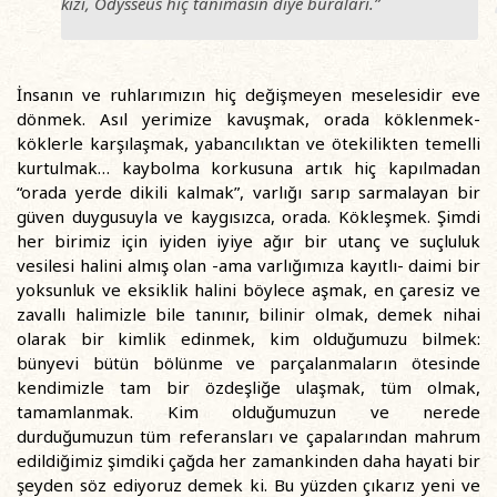
kızı, Odysseus hiç tanımasın diye buraları.”
İnsanın ve ruhlarımızın hiç değişmeyen meselesidir eve
dönmek. Asıl yerimize kavuşmak, orada köklenmek-
köklerle karşılaşmak, yabancılıktan ve ötekilikten temelli
kurtulmak… kaybolma korkusuna artık hiç kapılmadan
“orada yerde dikili kalmak”, varlığı sarıp sarmalayan bir
güven duygusuyla ve kaygısızca, orada. Kökleşmek. Şimdi
her birimiz için iyiden iyiye ağır bir utanç ve suçluluk
vesilesi halini almış olan -ama varlığımıza kayıtlı- daimi bir
yoksunluk ve eksiklik halini böylece aşmak, en çaresiz ve
zavallı halimizle bile tanınır, bilinir olmak, demek nihai
olarak bir kimlik edinmek, kim olduğumuzu bilmek:
bünyevi bütün bölünme ve parçalanmaların ötesinde
kendimizle tam bir özdeşliğe ulaşmak, tüm olmak,
tamamlanmak. Kim olduğumuzun ve nerede
durduğumuzun tüm referansları ve çapalarından mahrum
edildiğimiz şimdiki çağda her zamankinden daha hayati bir
şeyden söz ediyoruz demek ki. Bu yüzden çıkarız yeni ve