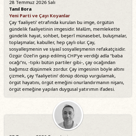
28 Temmuz 2026 Salı
Tanıl Bora
Yeni Parti ve Çayı Koyanlar
Çay ‘faaliyeti’ etrafında kurulan bu imge, örgütün
gündelik faaliyetinin imgesidir. Malûm, memlekette
gündelik hayat, sohbet, beşerî münasebet, buluşmalar,
toplaşmalar, kabuller, hep çaylı olur. Çay,
sosyalleşmenin ve siyasî sosyalleşmenin refakatçisidir.
Özgür Özel’in gasp edilmiş CHP’ye verdiği adla “baba
ocağı”nı, -tıpkı bütün partiler gibi-, çay ocağından
bağımsız düşünmek zordur. Çay imgesinin böyle altını
çizmek, çay ‘faaliyetini’ dönüp dönüp vurgulamak,
örgüt hayatını, örgüt emeğini onurlandırmanın nişanı,
örgüt emeğine yapılan duygusal yatırımın ifadesi.