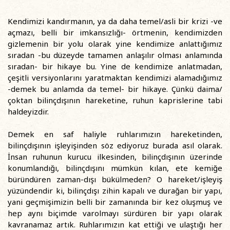
Kendimizi kandırmanın, ya da daha temel/asli bir krizi -ve
açmazı, belli bir imkansızlığı- örtmenin, kendimizden
gizlemenin bir yolu olarak yine kendimize anlattığımız
sıradan -bu düzeyde tamamen anlaşılır olması anlamında
sıradan- bir hikaye bu. Yine de kendimize anlatmadan,
çeşitli versiyonlarını yaratmaktan kendimizi alamadığımız
-demek bu anlamda da temel- bir hikaye. Çünkü daima/
çoktan bilinçdışının hareketine, ruhun kaprislerine tabi
haldeyizdir.
Demek en saf haliyle ruhlarımızın hareketinden,
bilinçdışının işleyişinden söz ediyoruz burada asıl olarak.
İnsan ruhunun kurucu ilkesinden, bilinçdışının üzerinde
konumlandığı, bilinçdışını mümkün kılan, ete kemiğe
büründüren zaman-dışı bükülmeden? O hareket/işleyiş
yüzündendir ki, bilinçdışı zihin kapalı ve durağan bir yapı,
yani geçmişimizin belli bir zamanında bir kez oluşmuş ve
hep aynı biçimde varolmayı sürdüren bir yapı olarak
kavranamaz artık. Ruhlarımızın kat ettiği ve ulaştığı her