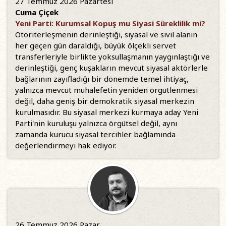
27 Temmuz 2026 Pazartesi
Cuma Çiçek
Yeni Parti: Kurumsal Kopuş mu Siyasi Süreklilik mi?
Otoriterleşmenin derinleştiği, siyasal ve sivil alanın
her geçen gün daraldığı, büyük ölçekli servet
transferleriyle birlikte yoksullaşmanın yaygınlaştığı ve
derinleştiği, genç kuşakların mevcut siyasal aktörlerle
bağlarının zayıfladığı bir dönemde temel ihtiyaç,
yalnızca mevcut muhalefetin yeniden örgütlenmesi
değil, daha geniş bir demokratik siyasal merkezin
kurulmasıdır. Bu siyasal merkezi kurmaya aday Yeni
Parti'nin kuruluşu yalnızca örgütsel değil, aynı
zamanda kurucu siyasal tercihler bağlamında
değerlendirmeyi hak ediyor.
26 Temmuz 2026 Pazar