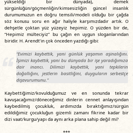
yükseldiği bir dünyada), demek
sürgünlüğün/göçmenliğin/kimsesizliğin güncel insanlık
durumumuzun en doğru temsili/modeli olduğu bir çağda
söz konusu soru en ağır haliyle karşımızdadır artık. O
dehşetle çoktan yüz yüzeyiz hepimiz. O yüzden bir de,
“Hepimiz mülteciyiz” bu çağın en uygun sloganlarından
biridir. H. Arendt’in çok önceden yazdığı gibi:
“Evimizi kaybettik, yani günlük yaşamın aşinalığını.
İşimizi kaybettik, yani bu dünyada bir işe yaradığımıza
dair inancı. Dilimizi kaybettik, yani tepkilerin
doğallığını, jestlerin basitliğini, duyguların serbestçe
dışavurumunu.”
Kaybettiğimiz/kovulduğumuz ve en sonunda tekrar
kavuşacağımız/döneceğimiz dinlerin cennet anlayışından
kaybedilmiş çocukluk, ardımızda bıraktığımız/sürgün
edildiğimiz çocukluğun gizemli zamanı fikrine kadar bir
dizi vaat/kurgu/yapı da aynı arka plana sahip değil mi?
***