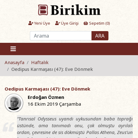
Yeni Üye
Üye Girişi
Sepetim (
0
)
ARA
Anasayfa
Haftalık
Oedipus Karmaşası (47): Eve Dönmek
Oedipus Karmaşası (47): Eve Dönmek
Erdoğan Özmen
16 Ekim 2019 Çarşamba
“Tanrısal Odysseus uyandı uykusundan baba toprağı
üstünde, ama tanımadı onu, çok olmuştu ayrılalı
ordan, çevresine de sis dökmüştü Pallas Athena, Zeus’un