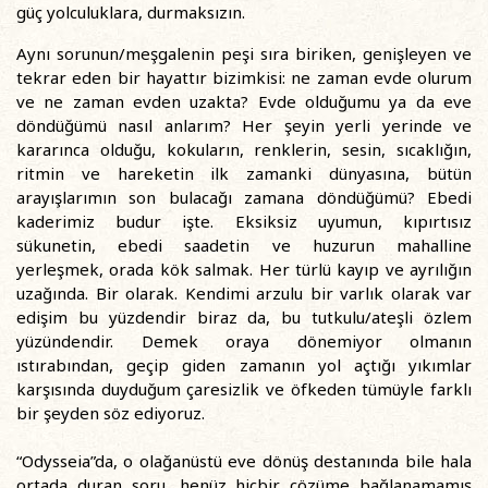
güç yolculuklara, durmaksızın.
Aynı sorunun/meşgalenin peşi sıra biriken, genişleyen ve
tekrar eden bir hayattır bizimkisi: ne zaman evde olurum
ve ne zaman evden uzakta? Evde olduğumu ya da eve
döndüğümü nasıl anlarım? Her şeyin yerli yerinde ve
kararınca olduğu, kokuların, renklerin, sesin, sıcaklığın,
ritmin ve hareketin ilk zamanki dünyasına, bütün
arayışlarımın son bulacağı zamana döndüğümü? Ebedi
kaderimiz budur işte. Eksiksiz uyumun, kıpırtısız
sükunetin, ebedi saadetin ve huzurun mahalline
yerleşmek, orada kök salmak. Her türlü kayıp ve ayrılığın
uzağında. Bir olarak. Kendimi arzulu bir varlık olarak var
edişim bu yüzdendir biraz da, bu tutkulu/ateşli özlem
yüzündendir. Demek oraya dönemiyor olmanın
ıstırabından, geçip giden zamanın yol açtığı yıkımlar
karşısında duyduğum çaresizlik ve öfkeden tümüyle farklı
bir şeyden söz ediyoruz.
“Odysseia”da, o olağanüstü eve dönüş destanında bile hala
ortada duran soru, henüz hiçbir çözüme bağlanamamış