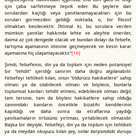
için çaba sarfetmeye teşvik eder. Bu şeylere dair
sorulardan kaçtığı veya yanıtlanamayacakları için bu
soruları görmezden geldiği noktada, o, bir filozof
olmaktan kesilecektir. İhtimal ki, bu sorulara verilen
mümkün yanıtlar hakkında lehte ve aleyhte öneriler,
daima az çok dengede olacak ve bundan dolayı da felsefe,
tartışma aşamasının ötesine geçmeyecek ve kesin karar
aşamasına hiç ulaşamayacaktır.”
[16]
Şimdi, felsefenin, din ya da toplum için neden potansiyel
bir “tehdit” içerdiği sanırım daha doğru algılanabilir.
Felsefeyi tehlikeli kılan, onun “öldürücü hakikatlere” sahip
olması ya da olabilecek olması ve böylece, bunlarla
toplumsal kanıları tehdit etmesi, edebilecek olması değil;
tam tersine, tam da böylesi hakikatlere sahip olduğu
zannındaki kanıların öncelikle bizatihi kendilerinin
kapıldığı ve daha sonra da etraflarına yaydığı
yanılsamaların örtüsünü yırtması, yırtabilecek olmasıdır.
Başka bir deyişle, felsefeyi, din ya da toplum için tehlikeli
ya da meydan okuyucu kılan şey, onlar
karşısındaki duruşu