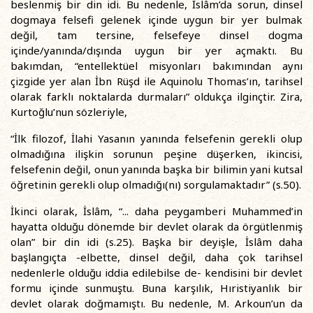
beslenmiş bir din idi. Bu nedenle, İslâm’da sorun, dinsel
dogmaya felsefi gelenek içinde uygun bir yer bulmak
değil, tam tersine, felsefeye dinsel dogma
içinde/yanında/dışında uygun bir yer açmaktı. Bu
bakımdan, “entellektüel misyonları bakımından aynı
çizgide yer alan İbn Rüşd ile Aquinolu Thomas’ın, tarihsel
olarak farklı noktalarda durmaları” oldukça ilginçtir. Zira,
Kurtoğlu’nun sözleriyle,
“İlk filozof, İlahi Yasanın yanında felsefenin gerekli olup
olmadığına ilişkin sorunun peşine düşerken, ikincisi,
felsefenin değil, onun yanında başka bir bilimin yani kutsal
öğretinin gerekli olup olmadığı(nı) sorgulamaktadır” (s.50).
İkinci olarak, İslâm, “... daha peygamberi Muhammed’in
hayatta olduğu dönemde bir devlet olarak da örgütlenmiş
olan” bir din idi (s.25). Başka bir deyişle, İslâm daha
başlangıçta -elbette, dinsel değil, daha çok tarihsel
nedenlerle olduğu iddia edilebilse de- kendisini bir devlet
formu içinde sunmuştu. Buna karşılık, Hıristiyanlık bir
devlet olarak doğmamıştı. Bu nedenle, M. Arkoun’un da