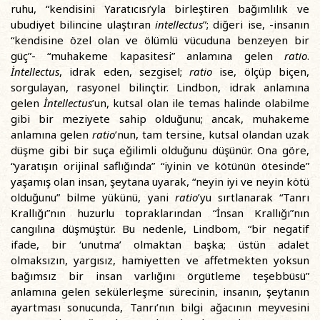
ruhu, “kendisini Yaratıcısı’yla birleştiren bağımlılık ve
ubudiyet bilincine ulaştıran
intellectus
”; diğeri ise, -insanın
“kendisine özel olan ve ölümlü vücuduna benzeyen bir
güç”- “muhakeme kapasitesi” anlamına gelen
ratio
.
İntellectus
, idrak eden, sezgisel;
ratio
ise, ölçüp biçen,
sorgulayan, rasyonel bilinçtir. Lindbon, idrak anlamına
gelen
İntellectus
’un, kutsal olan ile temas halinde olabilme
gibi bir meziyete sahip olduğunu; ancak, muhakeme
anlamına gelen
ratio
’nun, tam tersine, kutsal olandan uzak
düşme gibi bir suça eğilimli olduğunu düşünür. Ona göre,
“yaratışın orijinal saflığında” “iyinin ve kötünün ötesinde”
yaşamış olan insan, şeytana uyarak, “neyin iyi ve neyin kötü
olduğunu” bilme yükünü, yani
ratio
’yu sırtlanarak “Tanrı
Krallığı”nın huzurlu topraklarından “İnsan Krallığı”nın
cangılına düşmüştür. Bu nedenle, Lindbom, “bir negatif
ifade, bir ‘unutma’ olmaktan başka; üstün adalet
olmaksızın, yargısız, hamiyetten ve affetmekten yoksun
bağımsız bir insan varlığını örgütleme teşebbüsü”
anlamına gelen sekülerleşme sürecinin, insanın, şeytanın
ayartması sonucunda, Tanrı’nın bilgi ağacının meyvesini