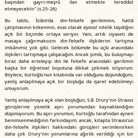
başından gayrı-meşrû ilan etmekte tereddüt
etmeyecektir.” (s.25-26)
Bu tablo, İslâm’da din-felsefe geriliminin, hattâ
çatışmasının kökeninin, esas olarak
siyasal
nitelik taşıdığını
açık bir biçimde ortaya seriyor. Yani, artık siyaseti de
masaya çağırmaksızın din-felsefe ilişkilerini tartışma
imkânımız yok gibi. Gelecek bölümde bu üçlü arasındaki
ilişkileri tartışmaya çalışacağım. Ancak şimdi, bu buluşmayı
biraz daha erteleyip din ile felsefe arasındaki gerilimin
başka bir öğretisel boyutuna dikkat çekmek istiyorum.
Böylece, Kurtoğlu’nun kitabında var olduğunu düşündüğüm,
yanlış anlaşılmaya açık bir boşluğa da işaret edebilmeyi
umuyorum.
Yanlış anlaşılmaya açık olan boşluğun, S.B. Drury’nin Strauss
görüşlerine yönelik aşırı yorumundan kaynaklandığını
düşünüyorum. Bu aşırı yorumun, Kurtoğlu tarafından aynen
benimsenmediğinin farkındayım; ancak, kitapta Strauss’un
din-felsefe ilişkileri hakkındaki görüşleri serimlenirken
daha çok Drury’nin yorumlarına ağırlık verildiği için bir