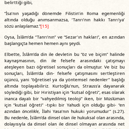
belirttiği gibi,
“İsa’nın yaşadığı dönemde Filistin’in Roma egemenliği
altında olduğu anımsanmazsa, ‘Tanrı’nın hakkı Tanrı’ya’
sözü anlaşılamaz.”
[15]
Oysa, İslâm’da “Tanrı’nın” ve “Sezar’ın hakları”, en azından
başlangıçta hemen hemen aynı şeydi.
Elbette, İslâm’da din ile devletin bu “öz ve biçim” halinde
kaynaşmasının, din ile felsefe arasındaki çatışmayı
ateşleyen bazı öğretisel sonuçları da olmuştur. Ve biz bu
sonuçları, İslâm’da din- felsefe çatışmasını sertleştiren
üçüncü, yani “öğretisel ya da yöntemsel nedenler” başlığı
altında toplayabiliriz. Kurtoğlu’nun, Strauss’a dayanarak
söylediği gibi, bir Hıristiyan için “kutsal öğreti”, esas olarak
inanca dayalı bir “vahyedilmiş teoloji” iken, bir Müslüman
için “kutsal öğreti” -tıpkı bir Yahudi için olduğu gibi- “en
azından
öncelikle
, İlahi Yasa’nın hukuki yorumudur” (s.27).
Bu nedenle, İslâm’da dinsel olan ile hukuksal olan arasında,
dolayısıyla da dinsel olan ile dinsel olmayan arasında net