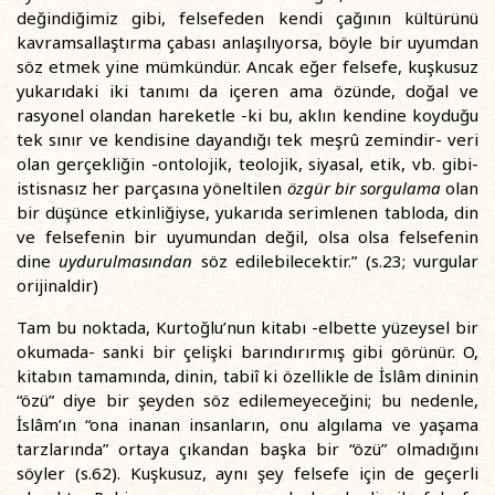
değindiğimiz gibi, felsefeden kendi çağının kültürünü
kavramsallaştırma çabası anlaşılıyorsa, böyle bir uyumdan
söz etmek yine mümkündür. Ancak eğer felsefe, kuşkusuz
yukarıdaki iki tanımı da içeren ama özünde, doğal ve
rasyonel olandan hareketle -ki bu, aklın kendine koyduğu
tek sınır ve kendisine dayandığı tek meşrû zemindir- veri
olan gerçekliğin -ontolojik, teolojik, siyasal, etik, vb. gibi-
istisnasız her parçasına yöneltilen
özgür bir sorgulama
olan
bir düşünce etkinliğiyse, yukarıda serimlenen tabloda, din
ve felsefenin bir uyumundan değil, olsa olsa felsefenin
dine
uydurulmasından
söz edilebilecektir.” (s.23; vurgular
orijinaldir)
Tam bu noktada, Kurtoğlu’nun kitabı -elbette yüzeysel bir
okumada- sanki bir çelişki barındırırmış gibi görünür. O,
kitabın tamamında, dinin, tabiî ki özellikle de İslâm dininin
“özü” diye bir şeyden söz edilemeyeceğini; bu nedenle,
İslâm’ın “ona inanan insanların, onu algılama ve yaşama
tarzlarında” ortaya çıkandan başka bir “özü” olmadığını
söyler (s.62). Kuşkusuz, aynı şey felsefe için de geçerli