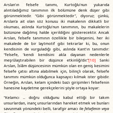
Arslan’ın felsefe tanımı, Kurtoğlu’nun yukarıda
alıntıladığımız tanımının ilk bölümüne denk düşer gibi
görünmektedir. “Gibi görünmektedir”, diyoruz; çünkü,
Arslan’a ait olan söz konusu iki makalenin dikkatli bir
okuması, aslında Kurtoğlu’nun tanımının, bu makalelerin
bütününe dağılmış halde içerildiğini gösterecektir. Ancak
Arslan, felsefe tanımının özellikle bir bileşenini, her iki
makalede de bir laytmotif gibi tekrarlar ki, bu, onun
kendisinin de vurguladığı gibi, aslında Kant’ın tanımıdır:
“felsefe, ‘kendi kendisini akla dayanan nedenlerle
meşrûlaştırabilen bir düşünce etkinliği’dir.”
[10]
Sanki
Arslan, İslâm düşüncesinin mümkün olan en geniş kesimini
felsefe çatısı altına alabilmek için, bilinçli olarak, felsefe
tanımını mümkün olduğunca kapsayıcı kılmak ister gibidir.
Örneğin, Arslan, kelam içindeki bazı girişimleri felsefenin
hanesine kaydetme gerekçelerini şöyle ortaya koyar:
“Kelamcı ... doğru olduğunu kabul ettiği bir takım
unsurlardan, inanç unsurlarından hareket etmek ve bunları
savunmak yönündeki belli, tarafgir amacı ile
felsefenin veya