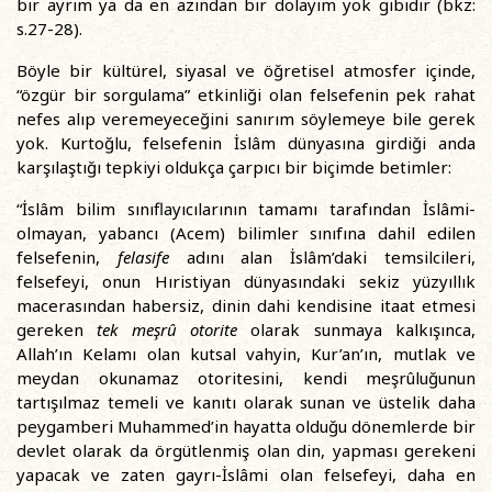
bir ayrım ya da en azından bir dolayım yok gibidir (bkz:
s.27-28).
Böyle bir kültürel, siyasal ve öğretisel atmosfer içinde,
“özgür bir sorgulama” etkinliği olan felsefenin pek rahat
nefes alıp veremeyeceğini sanırım söylemeye bile gerek
yok. Kurtoğlu, felsefenin İslâm dünyasına girdiği anda
karşılaştığı tepkiyi oldukça çarpıcı bir biçimde betimler:
“İslâm bilim sınıflayıcılarının tamamı tarafından İslâmi-
olmayan, yabancı (Acem) bilimler sınıfına dahil edilen
felsefenin,
felasife
adını alan İslâm’daki temsilcileri,
felsefeyi, onun Hıristiyan dünyasındaki sekiz yüzyıllık
macerasından habersiz, dinin dahi kendisine itaat etmesi
gereken
tek meşrû otorite
olarak sunmaya kalkışınca,
Allah’ın Kelamı olan kutsal vahyin, Kur’an’ın, mutlak ve
meydan okunamaz otoritesini, kendi meşrûluğunun
tartışılmaz temeli ve kanıtı olarak sunan ve üstelik daha
peygamberi Muhammed’in hayatta olduğu dönemlerde bir
devlet olarak da örgütlenmiş olan din, yapması gerekeni
yapacak ve zaten gayrı-İslâmi olan felsefeyi, daha en