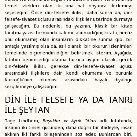
temel izlekleri olan iki ana hat boyunca ilerlemeyi
seçeceğim. Önce din-felsefe ikilisi; daha sonra da, din-
felsefe-siyaset üçlüsü arasındaki ilişkiler üzerinde durmaya
çalışacağım. Bu nedenle, bu yazının, klasik bir kitap
tanıtma yazısı formunda kaleme alınmadığını; kitabı, henüz
onu okumamış olan insanların dikkatine sunma gibi bir
amaçla yazılmış olsa da, asıl olarak, bir okurun izlenimleri
temelinde biçimlendirildiğini belirtmek isterim. Aşağıda,
kitabın benimsediği okuma tarzına uygun olarak, gerek
din-felsefe ikilisi, gerekse din-felsefe-siyaset üçlüsü
arasındaki ilişkilere dair kendi okumamı ve bununla
Kurtoğlu’nun okuması arasındaki hayali diyalogu
sergilemeye çalışacağım.
DİN İLE FELSEFE YA DA TANRI
İLE ŞEYTAN
Tage Lindbom,
Başaklar ve Ayrık Otları
adlı kitabında,
insanın iki tinsel gücünden, daha doğru bir ifadeyle, insan
aklının iki farklı bileşeninden söz eder. Bunlardan biri,