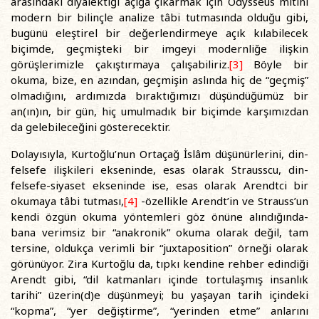
arasındaki diyalektiği açığa çıkarmak için Odysseus mitini
modern bir bilinçle analize tâbi tutmasında olduğu gibi,
bugünü eleştirel bir değerlendirmeye açık kılabilecek
biçimde, geçmişteki bir imgeyi modernliğe ilişkin
görüşlerimizle çakıştırmaya çalışabiliriz.
[3]
Böyle bir
okuma, bize, en azından, geçmişin aslında hiç de “geçmiş”
olmadığını, ardımızda bıraktığımızı düşündüğümüz bir
an(ın)ın, bir gün, hiç umulmadık bir biçimde karşımızdan
da gelebileceğini gösterecektir.
Dolayısıyla, Kurtoğlu’nun Ortaçağ İslâm düşünürlerini, din-
felsefe ilişkileri ekseninde, esas olarak Strausscu, din-
felsefe-siyaset ekseninde ise, esas olarak Arendtci bir
okumaya tâbi tutması,
[4]
-özellikle Arendt’in ve Strauss’un
kendi özgün okuma yöntemleri göz önüne alındığında-
bana verimsiz bir “anakronik” okuma olarak değil, tam
tersine, oldukça verimli bir “juxtaposition” örneği olarak
görünüyor. Zira Kurtoğlu da, tıpkı kendine rehber edindiği
Arendt gibi, “dil katmanları içinde tortulaşmış insanlık
tarihi” üzerin(d)e düşünmeyi; bu yaşayan tarih içindeki
“kopma”, “yer değiştirme”, “yerinden etme” anlarını