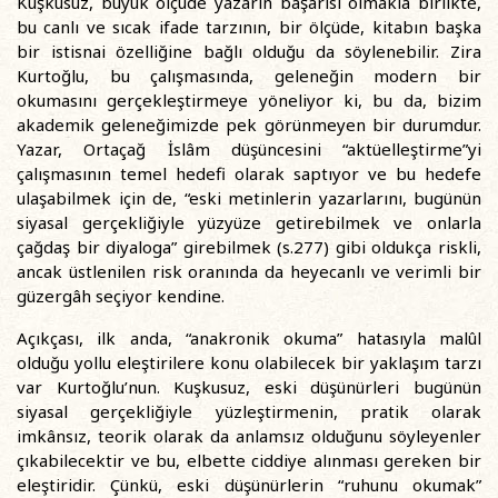
Kuşkusuz, büyük ölçüde yazarın başarısı olmakla birlikte,
bu canlı ve sıcak ifade tarzının, bir ölçüde, kitabın başka
bir istisnai özelliğine bağlı olduğu da söylenebilir. Zira
Kurtoğlu, bu çalışmasında, geleneğin modern bir
okumasını gerçekleştirmeye yöneliyor ki, bu da, bizim
akademik geleneğimizde pek görünmeyen bir durumdur.
Yazar, Ortaçağ İslâm düşüncesini “aktüelleştirme”yi
çalışmasının temel hedefi olarak saptıyor ve bu hedefe
ulaşabilmek için de, “eski metinlerin yazarlarını, bugünün
siyasal gerçekliğiyle yüzyüze getirebilmek ve onlarla
çağdaş bir diyaloga” girebilmek (s.277) gibi oldukça riskli,
ancak üstlenilen risk oranında da heyecanlı ve verimli bir
güzergâh seçiyor kendine.
Açıkçası, ilk anda, “anakronik okuma” hatasıyla malûl
olduğu yollu eleştirilere konu olabilecek bir yaklaşım tarzı
var Kurtoğlu’nun. Kuşkusuz, eski düşünürleri bugünün
siyasal gerçekliğiyle yüzleştirmenin, pratik olarak
imkânsız, teorik olarak da anlamsız olduğunu söyleyenler
çıkabilecektir ve bu, elbette ciddiye alınması gereken bir
eleştiridir. Çünkü, eski düşünürlerin “ruhunu okumak”