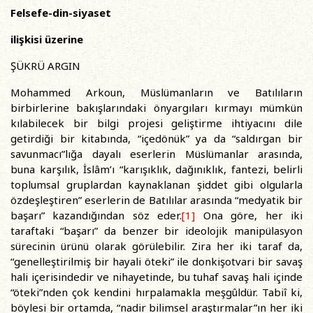
Felsefe-din-siyaset
ilişkisi üzerine
ŞÜKRÜ ARGIN
Mohammed Arkoun, Müslümanların ve Batılıların
birbirlerine bakışlarındaki önyargıları kırmayı mümkün
kılabilecek bir bilgi projesi geliştirme ihtiyacını dile
getirdiği bir kitabında, “içedönük” ya da “saldırgan bir
savunmacı”lığa dayalı eserlerin Müslümanlar arasında,
buna karşılık, İslâm’ı “karışıklık, dağınıklık, fantezi, belirli
toplumsal gruplardan kaynaklanan şiddet gibi olgularla
özdeşleştiren” eserlerin de Batılılar arasında “medyatik bir
başarı” kazandığından söz eder.
[1]
Ona göre, her iki
taraftaki “başarı” da benzer bir ideolojik manipülasyon
sürecinin ürünü olarak görülebilir. Zira her iki taraf da,
“genelleştirilmiş bir hayali öteki” ile donkişotvari bir savaş
hali içerisindedir ve nihayetinde, bu tuhaf savaş hali içinde
“öteki”nden çok kendini hırpalamakla meşgûldür. Tabiî ki,
böylesi bir ortamda, “nadir bilimsel araştırmalar”ın her iki