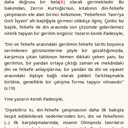
daha doğrusu bir bela
[8]
olarak görmektedir. Bu
bakımdan, Zerrin Kurtoğlu’nun, kitabının din-felsefe
çatışmasını ele alan birinci bölümüne, “Felsefenin Tanrı’ya
Gizli İsyanı” alt-başlığıyla girmesi oldukça ilginç. Çünkü bu
başlık, felsefe ile din arasında son çözümde giderilemez
nitelik taşıyan bir gerilim öngörür. Yazarın kendi ifadesiyle,
“Din ve felsefe arasındaki gerilimin felsefe tarihi boyunca
serimlenen görünümlerine şöyle bir gözattığımızda,
karşımıza çıkan tablonun hemen dikkati çeken yanı, bu
gerilimin, bir yandan ortaya çıktığı zaman ve mekândaki
din ve felsefe anlayışlarına, bir yandan da din ve siyaset
arasındaki ilişkiye bağlı olarak şiddeti farklılaşmakla
birlikte, genellikle bir çatışma formu taşıyor olmasıdır.”
(s.19)
Yine yazarın kendi ifadesiyle,
“Diyebiliriz ki, din-felsefe çatışmasının daha ilk bakışta
tespit edilebilecek nedenlerinden biri, din ve felsefenin
(...) ilk karşılaşmalarında, insanın Olimposlu tanrıların