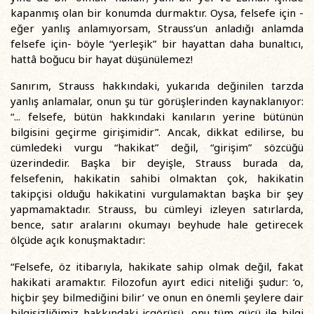
kapanmış olan bir konumda durmaktır. Oysa, felsefe için -
eğer yanlış anlamıyorsam, Strauss’un anladığı anlamda
felsefe için- böyle “yerleşik” bir hayattan daha bunaltıcı,
hattâ boğucu bir hayat düşünülemez!
Sanırım, Strauss hakkındaki, yukarıda değinilen tarzda
yanlış anlamalar, onun şu tür görüşlerinden kaynaklanıyor:
“... felsefe, bütün hakkındaki kanıların yerine bütünün
bilgisini geçirme girişimidir”. Ancak, dikkat edilirse, bu
cümledeki vurgu “hakikat” değil, “girişim” sözcüğü
üzerindedir. Başka bir deyişle, Strauss burada da,
felsefenin, hakikatin sahibi olmaktan çok, hakikatin
takipçisi olduğu hakikatini vurgulamaktan başka bir şey
yapmamaktadır. Strauss, bu cümleyi izleyen satırlarda,
bence, satır aralarını okumayı beyhude hale getirecek
ölçüde açık konuşmaktadır:
“Felsefe, öz itibarıyla, hakikate sahip olmak değil, fakat
hakikati aramaktır. Filozofun ayırt edici niteliği şudur: ‘o,
hiçbir şey bilmediğini bilir’ ve onun en önemli şeylere dair
bilgisizliğimiz hakkındaki içgörüsü, onu tüm gücü ile bilgi