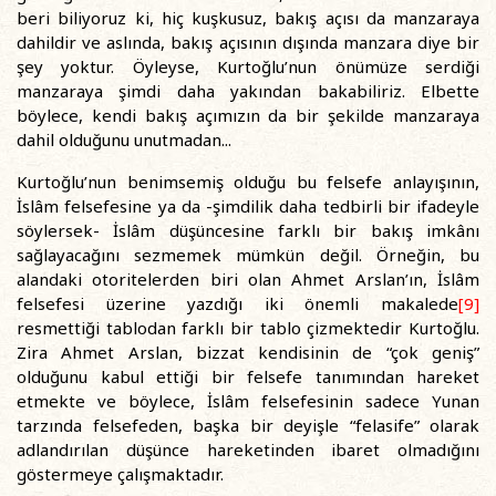
beri biliyoruz ki, hiç kuşkusuz, bakış açısı da manzaraya
dahildir ve aslında, bakış açısının dışında manzara diye bir
şey yoktur. Öyleyse, Kurtoğlu’nun önümüze serdiği
manzaraya şimdi daha yakından bakabiliriz. Elbette
böylece, kendi bakış açımızın da bir şekilde manzaraya
dahil olduğunu unutmadan...
Kurtoğlu’nun benimsemiş olduğu bu felsefe anlayışının,
İslâm felsefesine ya da -şimdilik daha tedbirli bir ifadeyle
söylersek- İslâm düşüncesine farklı bir bakış imkânı
sağlayacağını sezmemek mümkün değil. Örneğin, bu
alandaki otoritelerden biri olan Ahmet Arslan’ın, İslâm
felsefesi üzerine yazdığı iki önemli makalede
[9]
resmettiği tablodan farklı bir tablo çizmektedir Kurtoğlu.
Zira Ahmet Arslan, bizzat kendisinin de “çok geniş”
olduğunu kabul ettiği bir felsefe tanımından hareket
etmekte ve böylece, İslâm felsefesinin sadece Yunan
tarzında felsefeden, başka bir deyişle “felasife” olarak
adlandırılan düşünce hareketinden ibaret olmadığını
göstermeye çalışmaktadır.