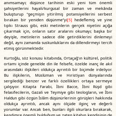
anımsamayı; düşünce tarihinin eski yeni tüm önemli
şahsiyetlerini hayali/kurgusal bir zaman ve mekânda
buluşturup “geçmişin yitirilmiş potansiyellerini serbest
bırakan bir yeniden düşünme”yi
[5]
hedeflemiş ve yine
tıpkı Strauss gibi, eski metinlerin gerçek niyetini açığa
çıkarmak için, onların satır aralarını okumayı; başka bir
deyişle, metinlerin sadece dile getirdiklerini dinlemeyi
değil, aynı zamanda suskunluklarını da dillendirmeyi tercih
etmiş görünmektedir.
Kurtoğlu, söz konusu kitabında, Ortaçağ’ın kültürel, politik
ortamı içinde genelde din ile felsefe, özelde inanç ile akıl
arasındaki ilişkileri oldukça ayrıntılı bir biçimde irdeliyor.
Bu ilişkilerin, Müslüman ve Hıristiyan dünyalarında
sergilediği benzer ve farklı özellikleri ortaya sermeye
çalışıyor. Kitapta Farabi, İbni Bacce, İbni Rüşd gibi
felasifecilerin, Gazali ve Teymiye gibi teologların, ve İbni
Haldun gibi özgün İslâm düşünürlerinin görüşleri hakkında
oldukça ayrıntılı, ancak aynı ölçüde ilginç ve değerli
yorumlar var. Ancak ben, bunları ilgili okurlara bırakarak,
kendimce önemli bulduğum ve zaten kitabın kendisinin de