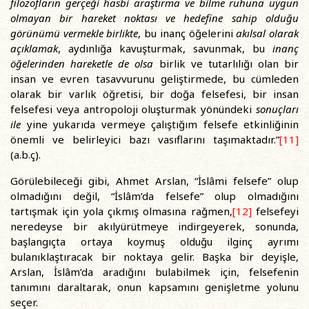
filozofların gerçeği hasbi araştırma ve bilme ruhuna uygun
olmayan bir hareket noktası ve hedefine sahip olduğu
görünümü vermekle birlikte
, bu inanç öğelerini
akılsal olarak
açıklamak
, aydınlığa kavuşturmak, savunmak, bu
inanç
öğelerinden hareketle de olsa
birlik ve tutarlılığı olan bir
insan ve evren tasavvurunu geliştirmede, bu cümleden
olarak bir varlık öğretisi, bir doğa felsefesi, bir insan
felsefesi veya antropoloji oluşturmak yönündeki
sonuçları
ile
yine yukarıda vermeye çalıştığım felsefe etkinliğinin
önemli ve belirleyici bazı vasıflarını taşımaktadır.”
[11]
(a.b.ç).
Görülebileceği gibi, Ahmet Arslan, “İslâmi felsefe” olup
olmadığını değil, “İslâm’da felsefe” olup olmadığını
tartışmak için yola çıkmış olmasına rağmen,
[12]
felsefeyi
neredeyse bir akılyürütmeye indirgeyerek, sonunda,
başlangıçta ortaya koymuş olduğu ilginç ayrımı
bulanıklaştıracak bir noktaya gelir. Başka bir deyişle,
Arslan, İslâm’da aradığını bulabilmek için, felsefenin
tanımını daraltarak, onun kapsamını genişletme yolunu
seçer.