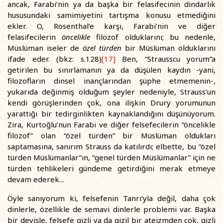
ancak, Farabi’nin ya da başka bir felasifecinin dindarlık
hususundaki samimiyetini tartışma konusu etmediğini
ekler. O, Rosenthal’e karşı, Farabi’nin ve diğer
felasifecilerin
öncelikle
filozof olduklarını; bu nedenle,
Müslüman iseler de
özel türden
bir Müslüman olduklarını
ifade eder. (bkz: s.128)
[17]
Ben, “Strausscu yorum”a
getirilen bu sınırlamanın ya da düşülen kaydın -yani,
filozofların dinsel inançlarından şüphe etmemenin-,
yukarıda değinmiş olduğum şeyler nedeniyle, Strauss’un
kendi görüşlerinden çok, ona ilişkin Drury yorumunun
yarattığı bir tedirginlikten kaynaklandığını düşünüyorum.
Zira, Kurtoğlu’nun Farabi ve diğer felsefecilerin “öncelikle
filozof” olan “özel türden” bir Müslüman oldukları
saptamasına, sanırım Strauss da katılırdı; elbette, bu “özel
türden Müslümanlar”ın, “genel türden Müslümanlar” için ne
türden tehlikeleri gündeme getirdiğini merak etmeye
devam ederek...
Öyle sanıyorum ki, felsefenin Tanrı’yla değil, daha çok
dinlerle, özellikle de semavi dinlerle problemi var. Başka
bir deyişle, felsefe gizli ya da gizil bir ateizmden çok, gizli