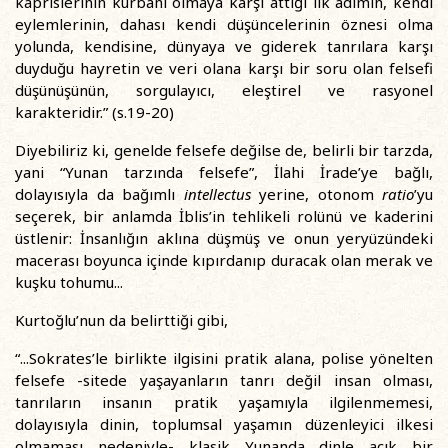
kaprislerinin kurbanı olmaya karşı attığı ilk adımın, kendi
eylemlerinin, dahası kendi düşüncelerinin öznesi olma
yolunda, kendisine, dünyaya ve giderek tanrılara karşı
duyduğu hayretin ve veri olana karşı bir soru olan felsefi
düşünüşünün, sorgulayıcı, eleştirel ve rasyonel
karakteridir.” (s.19-20)
Diyebiliriz ki, genelde felsefe değilse de, belirli bir tarzda,
yani “Yunan tarzında felsefe”, İlahi İrade’ye bağlı,
dolayısıyla da bağımlı
intellectus
yerine, otonom
ratio
’yu
seçerek, bir anlamda İblis’in tehlikeli rolünü ve kaderini
üstlenir: İnsanlığın aklına düşmüş ve onun yeryüzündeki
macerası boyunca içinde kıpırdanıp duracak olan merak ve
kuşku tohumu...
Kurtoğlu’nun da belirttiği gibi,
“...Sokrates’le birlikte ilgisini pratik alana, polise yönelten
felsefe -sitede yaşayanların tanrı değil insan olması,
tanrıların insanın pratik yaşamıyla ilgilenmemesi,
dolayısıyla dinin, toplumsal yaşamın düzenleyici ilkesi
olmaması nedeniyle- klasik Yunanda dinle açık bir