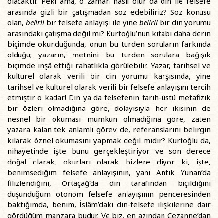
olacaktır. Peki ama, o zaman nasıl olur da din ile felsefe
arasında gizli bir çatışmadan söz edebiliriz? Söz konusu
olan,
belirli
bir felsefe anlayışı ile yine
belirli
bir din yorumu
arasındaki çatışma değil mi? Kurtoğlu’nun kitabı daha derin
biçimde okunduğunda, onun bu türden soruların farkında
olduğu; yazarın, metnini bu türden sorulara bağışık
biçimde inşâ ettiği rahatlıkla görülebilir. Yazar, tarihsel ve
kültürel olarak verili bir din yorumu karşısında, yine
tarihsel ve kültürel olarak verili bir felsefe anlayışını tercih
etmiştir o kadar! Din ya da felsefenin tarih-üstü metafizik
bir özleri olmadığına göre, dolayısıyla her ikisinin de
nesnel bir okuması mümkün olmadığına göre, zaten
yazara kalan tek anlamlı görev de, referanslarını belirgin
kılarak öznel okumasını yapmak değil midir? Kurtoğlu da,
nihayetinde işte bunu gerçekleştiriyor ve son derece
doğal olarak, okurları olarak bizlere diyor ki, işte,
benimsediğim felsefe anlayışının, yani Antik Yunan’da
filizlendiğini, Ortaçağ’da din tarafından biçildiğini
düşündüğüm otonom felsefe anlayışının penceresinden
baktığımda, benim, İslâm’daki din-felsefe ilişkilerine dair
gördüğüm manzara budur. Ve biz, en azından Cezanne’dan