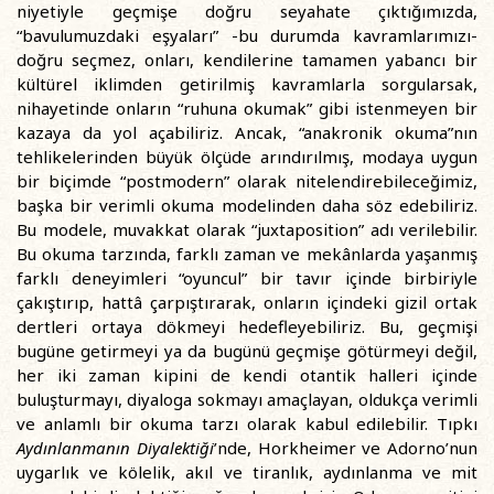
niyetiyle geçmişe doğru seyahate çıktığımızda,
“bavulumuzdaki eşyaları” -bu durumda kavramlarımızı-
doğru seçmez, onları, kendilerine tamamen yabancı bir
kültürel iklimden getirilmiş kavramlarla sorgularsak,
nihayetinde onların “ruhuna okumak” gibi istenmeyen bir
kazaya da yol açabiliriz. Ancak, “anakronik okuma”nın
tehlikelerinden büyük ölçüde arındırılmış, modaya uygun
bir biçimde “postmodern” olarak nitelendirebileceğimiz,
başka bir verimli okuma modelinden daha söz edebiliriz.
Bu modele, muvakkat olarak “juxtaposition” adı verilebilir.
Bu okuma tarzında, farklı zaman ve mekânlarda yaşanmış
farklı deneyimleri “oyuncul” bir tavır içinde birbiriyle
çakıştırıp, hattâ çarpıştırarak, onların içindeki gizil ortak
dertleri ortaya dökmeyi hedefleyebiliriz. Bu, geçmişi
bugüne getirmeyi ya da bugünü geçmişe götürmeyi değil,
her iki zaman kipini de kendi otantik halleri içinde
buluşturmayı, diyaloga sokmayı amaçlayan, oldukça verimli
ve anlamlı bir okuma tarzı olarak kabul edilebilir. Tıpkı
Aydınlanmanın Diyalektiği
’nde, Horkheimer ve Adorno’nun
uygarlık ve kölelik, akıl ve tiranlık, aydınlanma ve mit