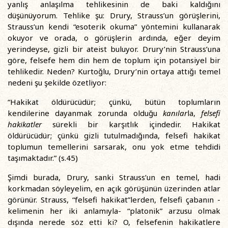
yanlış anlaşılma tehlikesinin de baki kaldığını
düşünüyorum. Tehlike şu: Drury, Strauss’un görüşlerini,
Strauss’un kendi “esoterik okuma” yöntemini kullanarak
okuyor ve orada, o görüşlerin ardında, eğer deyim
yerindeyse, gizli bir ateist buluyor. Drury’nin Strauss’una
göre, felsefe hem din hem de toplum için potansiyel bir
tehlikedir. Neden? Kurtoğlu, Drury’nin ortaya attığı temel
nedeni şu şekilde özetliyor:
“Hakikat öldürücüdür; çünkü, bütün toplumların
kendilerine dayanmak zorunda olduğu
kanılar
la,
felsefi
hakikatler
sürekli bir karşıtlık içindedir. Hakikat
öldürücüdür; çünkü gizli tutulmadığında, felsefi hakikat
toplumun temellerini sarsarak, onu yok etme tehdidi
taşımaktadır.” (s.45)
Şimdi burada, Drury, sanki Strauss’un en temel, hadi
korkmadan söyleyelim, en açık görüşünün üzerinden atlar
görünür. Strauss, “felsefi hakikat”lerden, felsefi çabanın -
kelimenin her iki anlamıyla- “platonik” arzusu olmak
dışında nerede söz etti ki? O, felsefenin hakikatlere