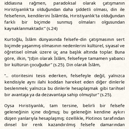
iddiasına rağmen, paradoksal olarak çatışmanın
Hıristiyanlık’ta olduğundan daha şiddetli olması, din ile
felsefenin, kendilerini İslâm’da, Hıristiyanlık’ta olduğundan
farklı bir biçimde sunmuş olmaları olgusundan
kaynaklanmaktadır.” (s.24)
Kurtoğlu, İslâm dünyasında felsefe-din çatışmasının sert
biçimde yaşanmış olmasının nedenlerini kültürel, siyasal ve
öğretisel olmak üzere üç ana başlık altında toplar. Buna
göre, ilkin, “(d)in olarak İslâm, felsefeye tamamen yabancı
bir kültürün çocuğudur” (s.25). Din olarak İslâm,
“... otoritesini tesis ederken, felsefeyle değil, yalnızca
kendisiyle aynı ilahi koddan hareket eden diğer dinlerle
beslenmek; yalnızca bu dinlerle hesaplaşmak gibi tarihsel
bir avantaja ya da dezavantaja sahip olmuştur” (s.25).
Oysa Hıristiyanlık, tam tersine, belirli bir felsefe
geleneğinin içine doğmuş; bu geleneğin kendine aykırı
düşen yanlarıyla hesaplaşmış; özellikle, Plotinos tarafından
dinsel bir renk kazandırılmış felsefe damarından