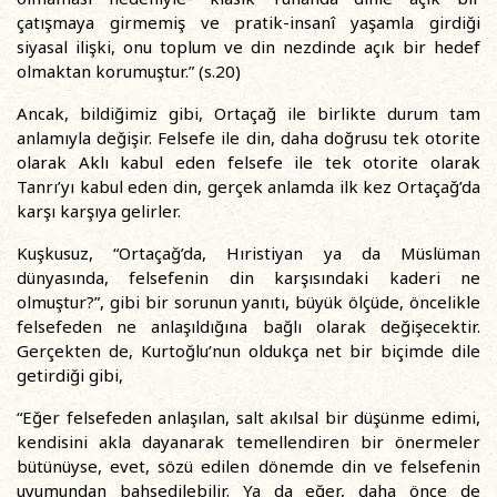
çatışmaya girmemiş ve pratik-insanî yaşamla girdiği
siyasal ilişki, onu toplum ve din nezdinde açık bir hedef
olmaktan korumuştur.” (s.20)
Ancak, bildiğimiz gibi, Ortaçağ ile birlikte durum tam
anlamıyla değişir. Felsefe ile din, daha doğrusu tek otorite
olarak Aklı kabul eden felsefe ile tek otorite olarak
Tanrı’yı kabul eden din, gerçek anlamda ilk kez Ortaçağ’da
karşı karşıya gelirler.
Kuşkusuz, “Ortaçağ’da, Hıristiyan ya da Müslüman
dünyasında, felsefenin din karşısındaki kaderi ne
olmuştur?”, gibi bir sorunun yanıtı, büyük ölçüde, öncelikle
felsefeden ne anlaşıldığına bağlı olarak değişecektir.
Gerçekten de, Kurtoğlu’nun oldukça net bir biçimde dile
getirdiği gibi,
“Eğer felsefeden anlaşılan, salt akılsal bir düşünme edimi,
kendisini akla dayanarak temellendiren bir önermeler
bütünüyse, evet, sözü edilen dönemde din ve felsefenin
uyumundan bahsedilebilir. Ya da eğer, daha önce de