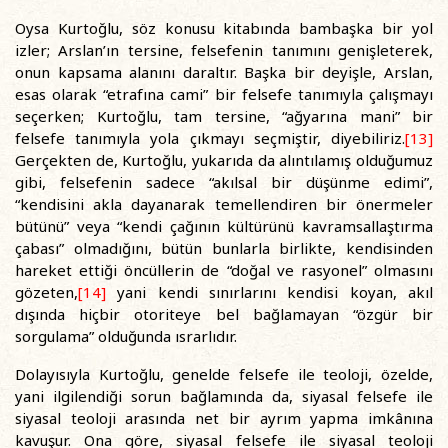
Oysa Kurtoğlu, söz konusu kitabında bambaşka bir yol
izler; Arslan’ın tersine, felsefenin tanımını genişleterek,
onun kapsama alanını daraltır. Başka bir deyişle, Arslan,
esas olarak “etrafına cami” bir felsefe tanımıyla çalışmayı
seçerken; Kurtoğlu, tam tersine, “ağyarına mani” bir
felsefe tanımıyla yola çıkmayı seçmiştir, diyebiliriz.
[13]
Gerçekten de, Kurtoğlu, yukarıda da alıntılamış olduğumuz
gibi, felsefenin sadece “akılsal bir düşünme edimi”,
“kendisini akla dayanarak temellendiren bir önermeler
bütünü” veya “kendi çağının kültürünü kavramsallaştırma
çabası” olmadığını, bütün bunlarla birlikte, kendisinden
hareket ettiği öncüllerin de “doğal ve rasyonel” olmasını
gözeten,
[14]
yani kendi sınırlarını kendisi koyan, akıl
dışında hiçbir otoriteye bel bağlamayan “özgür bir
sorgulama” olduğunda ısrarlıdır.
Dolayısıyla Kurtoğlu, genelde felsefe ile teoloji, özelde,
yani ilgilendiği sorun bağlamında da, siyasal felsefe ile
siyasal teoloji arasında net bir ayrım yapma imkânına
kavuşur. Ona göre, siyasal felsefe ile siyasal teoloji