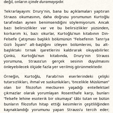
değil, onların
içinde duramayışı
dır.
Tekrarlayayım: Drury’nin, bana bu açıklamaları yaptıran
Strauss okumasının, daha doğrusu yorumunun Kurtoğlu
tarafından aynen benimsendiğini söylemiyorum. Ancak
bazı belirsizlikler var ve bu belirsizlikler yüzünden,
korkarım ki, bazı okurlar, Kurtoğlu’nun kitabının Din-
Felsefe Çatışması başlıklı bölümünün “Felsefenin Tanrı’ya
Gizli İsyanı” alt-başlığını izleyen bölümlerini, bu alt-
başlıktaki tırnak işaretlerini kaldırarak okuyabilirler.
Çünkü, Kurtoğlu’nun kitabında, Drury’nin Strauss
yorumuna, Strauss’un gerçek sesinin duyulmasını
önleyebilecek ölçüde fazla yer verilmiş görünmektedir.
Örneğin, Kurtoğlu, Farabi’nin eserlerindeki çelişki
tutarsızlıkları, ihmal ve suskunlukları, “öncelikle Müslüman”
olan bir filozofun mecburen yaşadığı entellektüel
çıkmazlar olarak yorumlayan Rosenthal’e karşı, bunları
“felsefe lehine esoterik bir okumaya” tâbi tutan ve bütün
bunların filozofun hitap ettiği kesimlerin çeşitliliğinden
kaynaklandığı yorumunu yapan Strauss’u tercih eder;