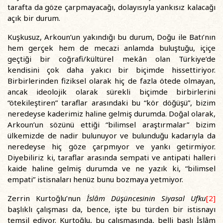
tarafta da göze çarpmayacağı, dolayısıyla yankısız kalacağı
açık bir durum.
Kuşkusuz, Arkoun’un yakındığı bu durum, Doğu ile Batı’nın
hem gerçek hem de mecazi anlamda buluştuğu, içiçe
geçtiği bir coğrafi/kültürel mekân olan Türkiye’de
kendisini çok daha yakıcı bir biçimde hissettiriyor.
Birbirlerinden fiziksel olarak hiç de fazla ötede olmayan,
ancak ideolojik olarak sürekli biçimde birbirlerini
“ötekileştiren” taraflar arasındaki bu “kör döğüşü”, bizim
neredeyse kaderimiz haline gelmiş durumda. Doğal olarak,
Arkoun’un sözünü ettiği “bilimsel araştırmalar” bizim
ülkemizde de nadir bulunuyor ve bulunduğu kadarıyla da
neredeyse hiç göze çarpmıyor ve yankı getirmiyor.
Diyebiliriz ki, taraflar arasında sempati ve antipati halleri
kaide haline gelmiş durumda ve ne yazık ki, “bilimsel
empati” istisnaları henüz bunu bozmaya yetmiyor.
Zerrin Kurtoğlu’nun
İslâm Düşüncesinin Siyasal Ufku
[2]
başlıklı çalışması da, bence, işte bu türden bir istisnayı
temsil ediyor. Kurtoğlu, bu çalışmasında, belli başlı İslâm