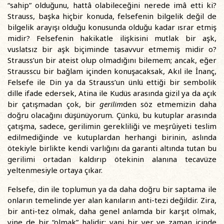
“sahip” olduğunu, hattâ olabileceğini nerede imâ etti ki?
Strauss, başka hiçbir konuda, felsefenin bilgelik değil de
bilgelik arayışı olduğu konusunda olduğu kadar ısrar etmiş
midir? Felsefenin hakikatle ilişkisini mutlak bir aşk,
vuslatsız bir aşk biçiminde tasavvur etmemiş midir o?
Strauss’un bir ateist olup olmadığını bilemem; ancak, eğer
Strausscu bir bağlam içinden konuşacaksak, Akıl ile İnanç,
Felsefe ile Din ya da Strauss’un ünlü ettiği bir sembolik
dille ifade edersek, Atina ile Kudüs arasında gizil ya da açık
bir çatışmadan çok, bir
gerilim
den söz etmemizin daha
doğru olacağını düşünüyorum. Çünkü, bu kutuplar arasında
çatışma, sadece, gerilimin gerekliliği ve meşrûiyeti teslim
edilmediğinde ve kutuplardan herhangi birinin, aslında
ötekiyle birlikte kendi varlığını da garanti altında tutan bu
gerilimi ortadan kaldırıp ötekinin alanına tecavüze
yeltenmesiyle ortaya çıkar.
Felsefe, din ile toplumun ya da daha doğru bir saptama ile
onların temelinde yer alan kanıların anti-tezi değildir. Zira,
bir anti-tez olmak, daha genel anlamda bir karşıt olmak,
yine de bir “olmak” halidir; yani bir yer ve zaman içinde