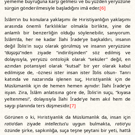
yememe buyruğuna karşı gelmesi ve bu yüzden yeryüzüne
sürgün gönderilmesiyle başladığını imâ eder.
[6]
İslâm’ın bu konulara yaklaşımı ile Hıristiyanlığın yaklaşımı
arasında önemli farklılıklar olmakla birlikte, yine de
anlamlı bir benzerliğin olduğu söylenebilir, sanıyorum.
İslâm’da, her ne kadar İlahi İrade’ye başkaldırı, insanın
değil İblis’in suçu olarak görülmüş ve insanın yeryüzüne
“düşüşü”nden ziyade “indirilişinden” söz edilmiş ve
dolayısıyla, yeryüzü ontolojik olarak “seküler” değil, en
azından potansiyel olarak “kutsal” bir yer olarak kabul
edilmişse de, -öznesi ister insan ister İblis olsun- Tanrı
katında ve nazarında işlenen suç, Hıristiyanlık için de
Müslümanlık için de hemen hemen aynıdır: İlahi İrade’ye
isyan. Zira, İslâm anlatısına göre de, İblis’in suçu, “kıyasa
yeltenmesi”, dolayısıyla İlahi İrade’ye hem akıl hem de
saygı planında ters düşmesidir.
[7]
Görünen o ki, Hıristiyanlık da Müslümanlık da, insan için
ratio
’dan ziyade
intellectus
’u uygun bulmakta,
ratio
’yu
özünde şirke, sapkınlığa, suça teşne şeytani bir yeti, hattâ