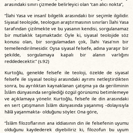
arasındaki sınırı çizmede belirleyici olan “can alıcı nokta”,
“İlahi Yasa ve insanî bilgelik arasındaki bir seçimle ilgilidir.
Siyasal teolojide, teologun araştırmasının sınırları İlahi Yasa
tarafından çizilmekte ve bu yasanın kendisi, sorgulanamaz
bir mutlaklık taşımaktadır. Öyle ki, siyasal teolojide söz
konusu olan, bir sorgulamadan çok, İlahi Yasa’nın bir
temellendirilmesidir. Oysa siyasal felsefe, adına yaraşır bir
şekilde, sorgulamaya kapalı bir alanın varlığını
reddedecektir.” (s.92)
Kurtoğlu, genelde felsefe ile teoloji, özelde de siyasal
felsefe ile siyasal teoloji arasındaki ayrımı netleştirdikten
sonra, bu ayrılıktan kaynaklanan çatışma ya da geriliminin
İslâm dünyasında sergilediği özgül görünümü betimlemeye
ve açıklamaya yönelir. Kurtoğlu, felsefe ile din arasındaki
en sert çatışmanın İslâm dünyasında yaşanmış -dolayısıyla
hâlâ yaşanmakta- olduğunu söyler. Ona göre,
“İslâm filozoflarının ana iddiasının din ile felsefenin uyumu
olduğunu kaydederek diyebiliriz ki, filozofun bu uyum