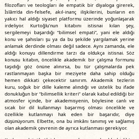
filozofları ve teologları ile empatik bir diyaloga girerek,
İslâm’da din-felsefe, akıl-inanç ilişkilerini, bunların en
yakıcı hal aldığı siyaset platformu üzerinde yoğunlaşarak
irdeliyor. Kurtoğlu’nun kitabını istisnai kılan şey,
sergilemeyi başardığı “bilimsel empati”, yani ele aldığı
konu ve şahısları şu ya da bu şekilde yargılamak yerine
anlamak derdinde olması değil sadece. Aynı zamanda, ele
aldığı konuyu dillendirme tarzı da oldukça istisnai. Söz
konusu kitabın, öncelikle akademik bir çalışma formunu
taşıdığı göz önüne alınırsa, bu tür çalışmalarda pek
rastlanmayan başka bir meziyete daha sahip olduğu
hemen dikkati çekecektir sanırım. Akademik tezlerin
kuru, soğuk bir dille kaleme alındığı ve üstelik bu ifade
donukluğun bir “bilimsellik kriteri” olarak kabul edildiği bir
atmosfer içinde, bir akademisyenin, böylesine canlı ve
sıcak bir dil kullanmayı başarmış olması öncelikle ve
özellikle kutlanmayı hak eden bir başarıdır, diye
düşünüyorum. Elbette, ona bu imkânı tanımış ve sağlamış
olan akademik çevrenin de ayrıca kutlanması gerekiyor.