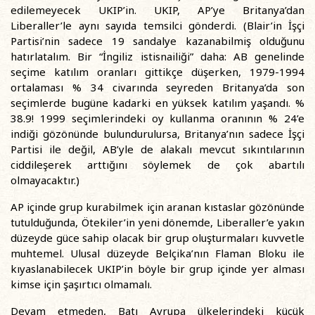
edilemeyecek UKIP’in. UKIP, AP’ye Britanya’dan
Liberaller’le aynı sayıda temsilci gönderdi. (Blair’in İşçi
Partisi’nin sadece 19 sandalye kazanabilmiş olduğunu
hatırlatalım. Bir “İngiliz istisnailiği” daha: AB genelinde
seçime katılım oranları gittikçe düşerken, 1979-1994
ortalaması % 34 civarında seyreden Britanya’da son
seçimlerde bugüne kadarki en yüksek katılım yaşandı. %
38.9! 1999 seçimlerindeki oy kullanma oranının % 24’e
indiği gözönünde bulundurulursa, Britanya’nın sadece İşçi
Partisi ile değil, AB’yle de alakalı mevcut sıkıntılarının
ciddileşerek arttığını söylemek de çok abartılı
olmayacaktır.)
AP içinde grup kurabilmek için aranan kıstaslar gözönünde
tutulduğunda, Ötekiler’in yeni dönemde, Liberaller’e yakın
düzeyde güce sahip olacak bir grup oluşturmaları kuvvetle
muhtemel. Ulusal düzeyde Belçika’nın Flaman Bloku ile
kıyaslanabilecek UKIP’in böyle bir grup içinde yer alması
kimse için şaşırtıcı olmamalı.
Devam etmeden, Batı Avrupa ülkelerindeki küçük