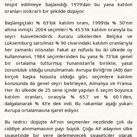
tespit edilmeye başlandığı 1979’dan bu yana katılım
oranları istikrarlı bir şekilde düşüyor.
Başlangıçtaki % 63’lük katılım oranı, 1999’da % 50’nin
altına inmişti. 2004 seçimleri % 45.5’lik katılım oranıyla bu
seyri kuvvetlendirdi. Kurucu ülkelerden Belçika ve
Lüksemburg sarsılmaz % 90 civarındaki katılım oranlarıyla
her zamanki istisnalar. Fakat az nüfuslu bu iki ülkede oy
kullanmanın, 1984 seçimlerinden bu yana % 73’lük genel
bir ortalama tutturmuş Yunanistan’la birlikte, yasal
zorunluluk olduğu unutulmamalı. Avrupa Birliği’ne (AB) dair
birçok başka hususta olduğu gibi, seçimlere katılım
konusunda da genel seyri belirleyen, Almanya ve Fransa.
Her iki ülkede de 25 sene içinde yapılan 6 seçim boyunca
katılım oranları, sırasıyla % 65.7 ve % 60.1’den,
dalgalanarak % 43’e dek indi. Bu rakamlar aşağı yukarı
Avrupa ortalamasına işaret ediyor.
Bu tedrici düşüşte AP’nin seçmenler nezdinde çok da
ciddiye alınmamasının payı büyük. Çoğu AP adayının ülke
siyasetinde bir yere gelemeyecek siyasetçiler olarak