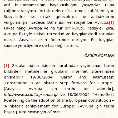
atıf bulunmamasının hayalkırıklığını yaşıyorlar. Buna
rağmen Anayasa, “ortak gelecek”in temeli kabûl ediliyor.
Sosyalistler ise ortak gelecekten ne anladıklarını
vurgulamışlar sadece: Daha adil ve sosyal bir Avrupa.
[1]
Fakat hangi Avrupa ve ne tür bir kurucu iradeyle? Zira,
Avrupa fikriyle alakalı tereddüd ve kaygılar ciddi sorunlar
olarak Anayasacılar’ın önlerinde duruyor. Bu kaygılar
sadece yeni üyelere de has değil üstelik.
ÖZGÜR GÖKMEN
[1]
Gruplar adına liderler tarafından yayımlanan basın
bildirileri metinlerine grupların internet sitelerinden
erişilebilir. 19/06/2004: “Baron and Rasmussen:
‘Constitution is an historic step forward for Europe’”
[Anayasa Avrupa için tarihi bir adımdır],
http://www.socialistgroup.org/
ve 18/06/2004: “Hans-Gert
Poettering on the adoption of the European Constitution –
‘A historic achievement for Europe’” [Avrupa için tarihi
başarı],
http://www.epp-ed.org/