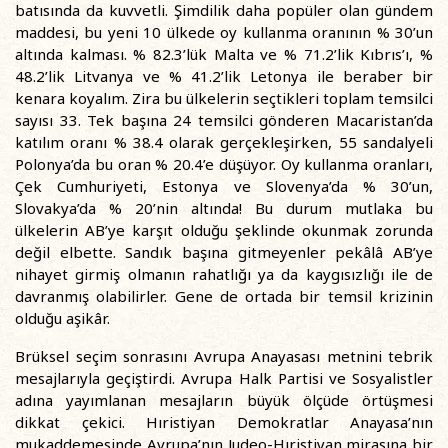
batısında da kuvvetli. Şimdilik daha popüler olan gündem
maddesi, bu yeni 10 ülkede oy kullanma oranının % 30’un
altında kalması. % 82.3’lük Malta ve % 71.2’lik Kıbrıs’ı, %
48.2’lik Litvanya ve % 41.2’lik Letonya ile beraber bir
kenara koyalım. Zira bu ülkelerin seçtikleri toplam temsilci
sayısı 33. Tek başına 24 temsilci gönderen Macaristan’da
katılım oranı % 38.4 olarak gerçekleşirken, 55 sandalyeli
Polonya’da bu oran % 20.4’e düşüyor. Oy kullanma oranları,
Çek Cumhuriyeti, Estonya ve Slovenya’da % 30’un,
Slovakya’da % 20’nin altında! Bu durum mutlaka bu
ülkelerin AB’ye karşıt olduğu şeklinde okunmak zorunda
değil elbette. Sandık başına gitmeyenler pekâlâ AB’ye
nihayet girmiş olmanın rahatlığı ya da kaygısızlığı ile de
davranmış olabilirler. Gene de ortada bir temsil krizinin
olduğu aşikâr.
Brüksel seçim sonrasını Avrupa Anayasası metnini tebrik
mesajlarıyla geçiştirdi. Avrupa Halk Partisi ve Sosyalistler
adına yayımlanan mesajların büyük ölçüde örtüşmesi
dikkat çekici. Hıristiyan Demokratlar Anayasa’nın
mukaddemesinde Avrupa’nın Judeo-Hıristiyan mirasına bir