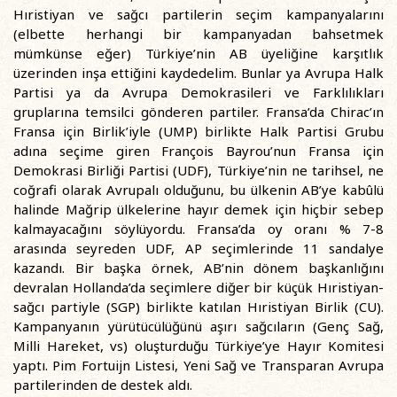
Hıristiyan ve sağcı partilerin seçim kampanyalarını
(elbette herhangi bir kampanyadan bahsetmek
mümkünse eğer) Türkiye’nin AB üyeliğine karşıtlık
üzerinden inşa ettiğini kaydedelim. Bunlar ya Avrupa Halk
Partisi ya da Avrupa Demokrasileri ve Farklılıkları
gruplarına temsilci gönderen partiler. Fransa’da Chirac’ın
Fransa için Birlik’iyle (UMP) birlikte Halk Partisi Grubu
adına seçime giren François Bayrou’nun Fransa için
Demokrasi Birliği Partisi (UDF), Türkiye’nin ne tarihsel, ne
coğrafi olarak Avrupalı olduğunu, bu ülkenin AB’ye kabûlü
halinde Mağrip ülkelerine hayır demek için hiçbir sebep
kalmayacağını söylüyordu. Fransa’da oy oranı % 7-8
arasında seyreden UDF, AP seçimlerinde 11 sandalye
kazandı. Bir başka örnek, AB’nin dönem başkanlığını
devralan Hollanda’da seçimlere diğer bir küçük Hıristiyan-
sağcı partiyle (SGP) birlikte katılan Hıristiyan Birlik (CU).
Kampanyanın yürütücülüğünü aşırı sağcıların (Genç Sağ,
Milli Hareket, vs) oluşturduğu Türkiye’ye Hayır Komitesi
yaptı. Pim Fortuijn Listesi, Yeni Sağ ve Transparan Avrupa
partilerinden de destek aldı.