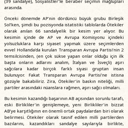
(39 sandalye), Sosyalistler’le beraber seçimin mağlupları
arasında.
Önceki dönemde AP’nin dördüncü büyük grubu Birleşik
Sol’ken, şimdi bu pozisyonda istatistiki tablolarda Ötekiler
olarak anılan 66 sandalyelik bir kesim yer alıyor. Bu
kesimin içinde de AP ve Avrupa Komisyonu içindeki
yolsuzluklara karşı siyaset yapmak üzere seçimlerden
evvel Hollanda’da kurulan Transparan Avrupa Partisi’nin 2
temsilcisinden, (en çok sükse yapan onlar olduğu için ilk
başta onların adlarını analım, İtalyan ve İsveçli) aşırı
sağcılara kadar birçok farklı siyasi gruptan insan
bulunuyor. Fakat Transparan Avrupa Partisi’ne istisna
gözüyle bakabiliriz. Zira, Ötekiler’in baskın niteliği, milli
partiler arasındaki nüanslara rağmen, aşırı sağcı olmaları.
Bu kesimin kazandığı başarının AB açısından sorunlu tarafı,
eski Birlikliler’in genişlemeye, yeni Birlikliler’in bizzat
AB’ye karşıtlığının en önemli ortak paydalardan biri olarak
belirmesi. Ötekiler olarak tasnif edilen milli partilerden
bazılarını, kazandıkları sandalye sayılarıyla birlikte,