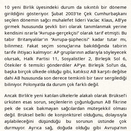
10 yeni Birlik üyesindeki durum da sıkıntılı bir döneme
girildiğini gösteriyor. Şubat 2003’te Çek Cumhurbaşkanı
seçilen dönemin sağcı muhalefet lideri Vaclac Klaus, AB’ye
girmek hususunda şevkli biri olarak tanımlanmak yerine
kendisini ısrarla “Avrupa-gerçekçisi” olarak tarif etmişti. Bu
tabir Britanyalılar’ın “Avrupa-şüphecisi” kadar tutar mı,
bilinmez. Fakat seçim sonuçlarına bakıldığında tabirin
tarife ihtiyacı kalmıyor: AP gruplarının adlarıyla söyleyecek
olursak, Halk Partisi 11, Sosyalistler 2, Birleşik Sol 6,
Ötekiler 6 temsilci gönderdiler AP’ye. Birleşik Sol’un da,
başka birçok ülkede olduğu gibi, katıksız AB karşıtı değilse
dahi AB hususunda son derece temkinli bir tavır sergilediği
biliniyor. Polonya’da da durum çok farklı değil.
Ancak Birlik’e yeni katılan ülkelerle alakalı olarak Brüksel’i
ürküten esas sorun, seçilenlerin çoğunluğunun AB fikrine
pek de sıcak bakmayan sağcılardan müteşekkil olması
değil. Brüksel belki de konjonktürel olduğunu, dolayısıyla
aşılabileceğini düşündüğü bu sorunun üstünde çok
durmuyor. Ayrıca sağ, doğuda olduğu gibi Avrupa’nın