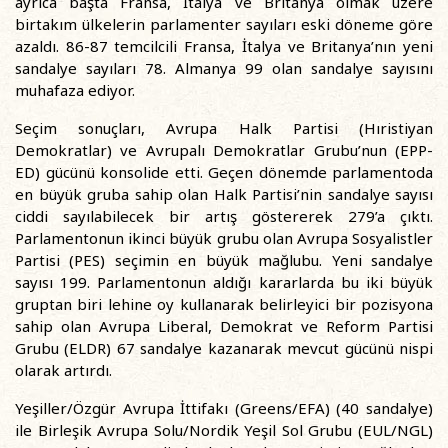
ayrıca başta Fransa, İtalya ve Britanya olmak üzere
birtakım ülkelerin parlamenter sayıları eski döneme göre
azaldı. 86-87 temcilcili Fransa, İtalya ve Britanya’nın yeni
sandalye sayıları 78. Almanya 99 olan sandalye sayısını
muhafaza ediyor.
Seçim sonuçları, Avrupa Halk Partisi (Hıristiyan
Demokratlar) ve Avrupalı Demokratlar Grubu’nun (EPP-
ED) gücünü konsolide etti. Geçen dönemde parlamentoda
en büyük gruba sahip olan Halk Partisi’nin sandalye sayısı
ciddi sayılabilecek bir artış göstererek 279’a çıktı.
Parlamentonun ikinci büyük grubu olan Avrupa Sosyalistler
Partisi (PES) seçimin en büyük mağlubu. Yeni sandalye
sayısı 199. Parlamentonun aldığı kararlarda bu iki büyük
gruptan biri lehine oy kullanarak belirleyici bir pozisyona
sahip olan Avrupa Liberal, Demokrat ve Reform Partisi
Grubu (ELDR) 67 sandalye kazanarak mevcut gücünü nispi
olarak artırdı.
Yeşiller/Özgür Avrupa İttifakı (Greens/EFA) (40 sandalye)
ile Birleşik Avrupa Solu/Nordik Yeşil Sol Grubu (EUL/NGL)