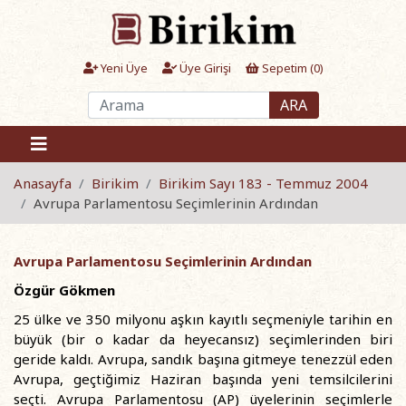
Yeni Üye
Üye Girişi
Sepetim (
0
)
ARA
Anasayfa
Birikim
Birikim Sayı 183 - Temmuz 2004
Avrupa Parlamentosu Seçimlerinin Ardından
Avrupa Parlamentosu Seçimlerinin Ardından
Özgür Gökmen
25 ülke ve 350 milyonu aşkın kayıtlı seçmeniyle tarihin en
büyük (bir o kadar da heyecansız) seçimlerinden biri
geride kaldı. Avrupa, sandık başına gitmeye tenezzül eden
Avrupa, geçtiğimiz Haziran başında yeni temsilcilerini
seçti. Avrupa Parlamentosu (AP) üyelerinin seçimlerle