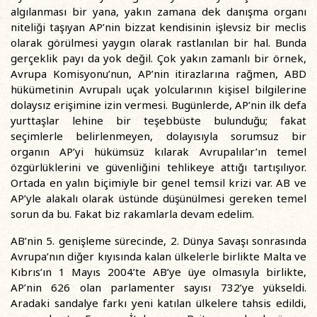
algılanması bir yana, yakın zamana dek danışma organı
niteliği taşıyan AP’nin bizzat kendisinin işlevsiz bir meclis
olarak görülmesi yaygın olarak rastlanılan bir hal. Bunda
gerçeklik payı da yok değil. Çok yakın zamanlı bir örnek,
Avrupa Komisyonu’nun, AP’nin itirazlarına rağmen, ABD
hükümetinin Avrupalı uçak yolcularının kişisel bilgilerine
dolaysız erişimine izin vermesi. Bugünlerde, AP’nin ilk defa
yurttaşlar lehine bir teşebbüste bulunduğu; fakat
seçimlerle belirlenmeyen, dolayısıyla sorumsuz bir
organın AP’yi hükümsüz kılarak Avrupalılar’ın temel
özgürlüklerini ve güvenliğini tehlikeye attığı tartışılıyor.
Ortada en yalın biçimiyle bir genel temsil krizi var. AB ve
AP’yle alakalı olarak üstünde düşünülmesi gereken temel
sorun da bu. Fakat biz rakamlarla devam edelim.
AB’nin 5. genişleme sürecinde, 2. Dünya Savaşı sonrasında
Avrupa’nın diğer kıyısında kalan ülkelerle birlikte Malta ve
Kıbrıs’ın 1 Mayıs 2004’te AB’ye üye olmasıyla birlikte,
AP’nin 626 olan parlamenter sayısı 732’ye yükseldi.
Aradaki sandalye farkı yeni katılan ülkelere tahsis edildi,