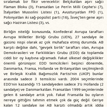
sıralamak bir fikir verecektir: Belçika’dan aşırı sağcı
Flaman Bloku (3), Fransa’dan Le Pen’in Milli Cephe’si (7),
İtalya’dan Mussolini Listesi (1), Avusturya’dan FPÖ (1),
Polonya’dan iki sağ-popülist parti (16), İsveç’ten gene aşırı
sağcı Haziran Listesi (3), vs.
Birliğin niteliği konusunda, Konfederal Avrupa taraftarı
Avrupa Milletler Birliği Grubu (UEN), 27 sandalye ile
gücünü nispi olarak az çok muhafaza etmiş durumda. AB
karşıtı değilse dahi, “gevşek birlik” taraftarı olan, Avrupa
Demokrasileri ve Farklılıkları Grubu (EDD) da toplamda
ciddi bir oy kaybına uğramadı. Fakat ülkesel değişiklikler
önemli görünüyor. EDD temcilcileri beşinci dönemde,
Danimarka, Fransa, Hollanda ve Britanya’dan seçilmişlerdi
ve Birleşik Krallık Bağımsızlık Partisi’nin (UKIP) bunlar
arasında sadece 3 temsilcisi vardı. 2004 seçimlerinde
EDD’nin kazandığı 15 sandalyeden sadece 3’ü Hollanda (2
sandalye) ve Danimarka’dan. Fransa’dan 1999 seçimlerinde
gelen 8 sandalye artık yok. Fakat Fransa’da bu oyların
nereye gittiğini tahmin etmek çok da güç değil. Geriye
kalan 12 sandalye ise AB karşıtı olmadığı artık iddia