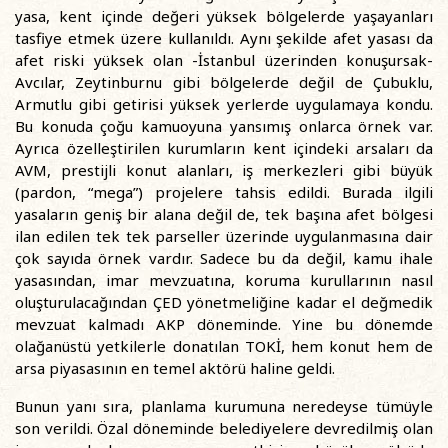
yasa, kent içinde değeri yüksek bölgelerde yaşayanları
tasfiye etmek üzere kullanıldı. Aynı şekilde afet yasası da
afet riski yüksek olan -İstanbul üzerinden konuşursak-
Avcılar, Zeytinburnu gibi bölgelerde değil de Çubuklu,
Armutlu gibi getirisi yüksek yerlerde uygulamaya kondu.
Bu konuda çoğu kamuoyuna yansımış onlarca örnek var.
Ayrıca özelleştirilen kurumların kent içindeki arsaları da
AVM, prestijli konut alanları, iş merkezleri gibi büyük
(pardon, “mega”) projelere tahsis edildi. Burada ilgili
yasaların geniş bir alana değil de, tek başına afet bölgesi
ilan edilen tek tek parseller üzerinde uygulanmasına dair
çok sayıda örnek vardır. Sadece bu da değil, kamu ihale
yasasından, imar mevzuatına, koruma kurullarının nasıl
oluşturulacağından ÇED yönetmeliğine kadar el değmedik
mevzuat kalmadı AKP döneminde. Yine bu dönemde
olağanüstü yetkilerle donatılan TOKİ, hem konut hem de
arsa piyasasının en temel aktörü haline geldi.
Bunun yanı sıra, planlama kurumuna neredeyse tümüyle
son verildi. Özal döneminde belediyelere devredilmiş olan