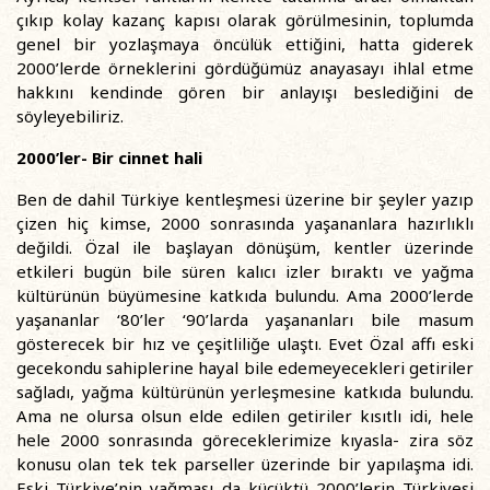
çıkıp kolay kazanç kapısı olarak görülmesinin, toplumda
genel bir yozlaşmaya öncülük ettiğini, hatta giderek
2000’lerde örneklerini gördüğümüz anayasayı ihlal etme
hakkını kendinde gören bir anlayışı beslediğini de
söyleyebiliriz.
2000’ler- Bir cinnet hali
Ben de dahil Türkiye kentleşmesi üzerine bir şeyler yazıp
çizen hiç kimse, 2000 sonrasında yaşananlara hazırlıklı
değildi. Özal ile başlayan dönüşüm, kentler üzerinde
etkileri bugün bile süren kalıcı izler bıraktı ve yağma
kültürünün büyümesine katkıda bulundu. Ama 2000’lerde
yaşananlar ‘80’ler ‘90’larda yaşananları bile masum
gösterecek bir hız ve çeşitliliğe ulaştı. Evet Özal affı eski
gecekondu sahiplerine hayal bile edemeyecekleri getiriler
sağladı, yağma kültürünün yerleşmesine katkıda bulundu.
Ama ne olursa olsun elde edilen getiriler kısıtlı idi, hele
hele 2000 sonrasında göreceklerimize kıyasla- zira söz
konusu olan tek tek parseller üzerinde bir yapılaşma idi.
Eski Türkiye’nin yağması da küçüktü 2000’lerin Türkiyesi