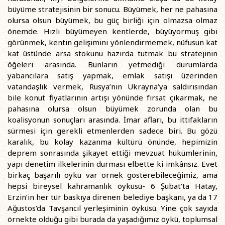
büyüme stratejisinin bir sonucu. Büyümek, her ne pahasına
olursa olsun büyümek, bu güç birliği için olmazsa olmaz
önemde. Hızlı büyümeyen kentlerde, büyüyormuş gibi
görünmek, kentin gelişimini yönlendirmemek, nüfusun kat
kat üstünde arsa stokunu hazırda tutmak bu stratejinin
öğeleri arasında. Bunların yetmediği durumlarda
yabancılara satış yapmak, emlak satışı üzerinden
vatandaşlık vermek, Rusya’nın Ukrayna’ya saldırısından
bile konut fiyatlarının artışı yönünde fırsat çıkarmak, ne
pahasına olursa olsun büyümek zorunda olan bu
koalisyonun sonuçları arasında. İmar afları, bu ittifakların
sürmesi için gerekli etmenlerden sadece biri. Bu gözü
karalık, bu kolay kazanma kültürü önünde, hepimizin
deprem sonrasında şikayet ettiği mevzuat hükümlerinin,
yapı denetim ilkelerinin durması elbette ki imkânsız. Evet
birkaç başarılı öykü var örnek gösterebileceğimiz, ama
hepsi bireysel kahramanlık öyküsü- 6 Şubat’ta Hatay,
Erzin’in her tür baskıya direnen belediye başkanı, ya da 17
Ağustos’da Tavşancıl yerleşiminin öyküsü. Yine çok sayıda
örnekte olduğu gibi burada da yaşadığımız öykü, toplumsal