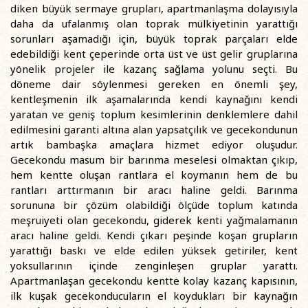
diken büyük sermaye grupları, apartmanlaşma dolayısıyla
daha da ufalanmış olan toprak mülkiyetinin yarattığı
sorunları aşamadığı için, büyük toprak parçaları elde
edebildiği kent çeperinde orta üst ve üst gelir gruplarına
yönelik projeler ile kazanç sağlama yolunu seçti. Bu
döneme dair söylenmesi gereken en önemli şey,
kentleşmenin ilk aşamalarında kendi kaynağını kendi
yaratan ve geniş toplum kesimlerinin denklemlere dahil
edilmesini garanti altına alan yapsatçılık ve gecekondunun
artık bambaşka amaçlara hizmet ediyor oluşudur.
Gecekondu masum bir barınma meselesi olmaktan çıkıp,
hem kentte oluşan rantlara el koymanın hem de bu
rantları arttırmanın bir aracı haline geldi. Barınma
sorununa bir çözüm olabildiği ölçüde toplum katında
meşruiyeti olan gecekondu, giderek kenti yağmalamanın
aracı haline geldi. Kendi çıkarı peşinde koşan grupların
yarattığı baskı ve elde edilen yüksek getiriler, kent
yoksullarının içinde zenginleşen gruplar yarattı.
Apartmanlaşan gecekondu kentte kolay kazanç kapısının,
ilk kuşak gecekonducuların el koydukları bir kaynağın