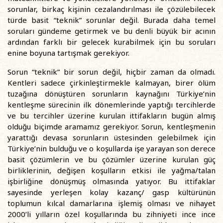
sorunlar, birkaç kişinin cezalandırılması ile çözülebilecek
türde basit “teknik” sorunlar değil. Burada daha temel
soruları gündeme getirmek ve bu denli büyük bir acının
ardından farklı bir gelecek kurabilmek için bu soruları
enine boyuna tartışmak gerekiyor.
Sorun “teknik” bir sorun değil, hiçbir zaman da olmadı.
Kentleri sadece çirkinleştirmekle kalmayan, birer ölüm
tuzağına dönüştüren sorunların kaynağını Türkiye’nin
kentleşme sürecinin ilk dönemlerinde yaptığı tercihlerde
ve bu tercihler üzerine kurulan ittifakların bugün almış
olduğu biçimde aramamız gerekiyor. Sorun, kentleşmenin
yarattığı devasa sorunların üstesinden gelebilmek için
Türkiye’nin bulduğu ve o koşullarda işe yarayan son derece
basit çözümlerin ve bu çözümler üzerine kurulan güç
birliklerinin, değişen koşulların etkisi ile yağma/talan
işbirliğine dönüşmüş olmasında yatıyor. Bu ittifaklar
sayesinde yerleşen kolay kazanç/ gasp kültürünün
toplumun kılcal damarlarına işlemiş olması ve nihayet
2000’li yılların özel koşullarında bu zihniyeti ince ince