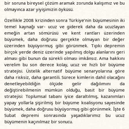
bir soruna bireysel çözüm aramak zorunda kalışımız ve bu
olmayınca azar yiyişimizin öyküsü.
Özellikle 2008 krizinden sonra Türkiye’nin büyümesinin iki
temel kaynağı var- ucuz ve giderek daha da ucuzlayan
emeğin artan sömürüsü ve kent rantları üzerinden
büyümek, daha doğrusu gerçekte olmayan bir değer
üzerinden büyüyormuş gibi görünmek. Tıpkı depremin
birçok yerde deniz üzerinde yapılmış dolgu alanlarını geri
alması gibi bunun da sürekli olması imkânsız. Ama hakkını
verelim bu son derece kolay, ucuz ve hızlı bir büyüme
stratejisi. Üstelik alternatif büyüme senaryolarına göre
daha risksiz, daha garantili. Sürece kimlerin dahil olacağını
denetleyebildiğin ölçüde gelir dağılımını da
değiştirebilmenin mümkün olduğu, basit bir büyüme
stratejisi: Toplumsal tabanı iyice daraltılmış, kazanımları
yapay yollarla şişirilmiş bir büyüme koalisyonu sayesinde
büyümek, daha doğrusu büyüyormuş gibi görünmek. İşte 6
Subat depremi sonrasında yaşadıklarımız bu ucuz
büyümenin kaçınılmaz bir sonucu.