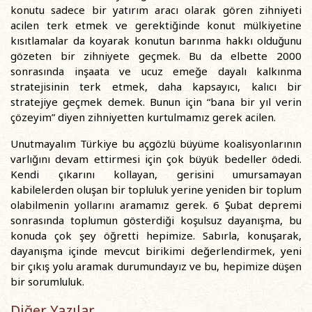
konutu sadece bir yatırım aracı olarak gören zihniyeti
acilen terk etmek ve gerektiğinde konut mülkiyetine
kısıtlamalar da koyarak konutun barınma hakkı olduğunu
gözeten bir zihniyete geçmek. Bu da elbette 2000
sonrasında inşaata ve ucuz emeğe dayalı kalkınma
stratejisinin terk etmek, daha kapsayıcı, kalıcı bir
stratejiye geçmek demek. Bunun için “bana bir yıl verin
çözeyim” diyen zihniyetten kurtulmamız gerek acilen.
Unutmayalım Türkiye bu açgözlü büyüme koalisyonlarının
varlığını devam ettirmesi için çok büyük bedeller ödedi.
Kendi çıkarını kollayan, gerisini umursamayan
kabilelerden oluşan bir topluluk yerine yeniden bir toplum
olabilmenin yollarını aramamız gerek. 6 Şubat depremi
sonrasında toplumun gösterdiği koşulsuz dayanışma, bu
konuda çok şey öğretti hepimize. Sabırla, konuşarak,
dayanışma içinde mevcut birikimi değerlendirmek, yeni
bir çıkış yolu aramak durumundayız ve bu, hepimize düşen
bir sorumluluk.
Diğer Yazılar