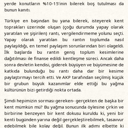
yerde konutların %10-15’inin bilerek boş tutulması da
bunun kanıtı.
Türkiye en başından bu yana bilerek, isteyerek kent
toprakları üzerinde oluşan (çoğu durumda yapay olarak
yaratılan ve şişirilen) rantı, vergilendirmeme yolunu seçti.
Yapay olarak yaratılan bu rantın toplumda nasıl
paylaşıldığı, en temel paylaşım sorunlarından biri olageldi.
İlk başlarda bu rantın geniş toplum kesimlerine
dağıtılması ile finanse edildi kentleşme süreci. Ancak daha
sonra devletin kendisi, giderek büyüyen ve büyümesine de
katkıda bulunduğu bu rantı daha dar bir kesime
paylaştırmayı tercih etti. Ve AKP tarafından seçilmiş küçük
bir grubun büyük kazanımlar elde ettiği bu yağma
kültürünün bizi getirdiği nokta ortada.
Şimdi hepimizin sorması gereken- gerçekten de başka bir
kent mümkün mü? Bu yağma sonucunda öylesine çirkin ve
birbirine benzeyen bir kent dokusu kuruldu ki, yeni bir
kenti bugünden yarına değil gerçekleştirebilmek, tasavvur
edebilmek bile kolay değil. Bunun ilk adımı elbette ki