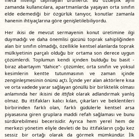
zamanda kullanıcılara, apartmanlarda yaşayan orta sınıfın
elde edemediği bir özgürlük tanıyor, konutlar zamanla
hanenin ihtiyaçlarına göre genişletilebiliyordu.
Her ikisi de mevcut sermayenin konut üretimine ilgi
duymadığı ve daha önemlisi gücünü toprak sahipliğinden
alan bir sınıfın olmadığı, özellikle kentsel alanlarda toprak
mülkiyetinin parçalı olduğu bir ortama son derece uygun
çözümlerdi. Toplumun kendi içinden bulduğu bu basit -
biraz abartayım “dahice”- çözümler, orta sınıfın ve yoksul
kesimlerin kentte tutunmasının ve zaman içinde
zenginleşmesinin önünü açtı. İçinde yer alan aktörlere kısa
ve orta vadede yarar sağlayan gönüllü bir birliktelik olması
anlamında her ikisini de
ittifak
olarak adlandırmak yanlış
olmaz. Bu ittifakları kalıcı kılan, çıkarları ve beklentileri
birbirinden farklı olan, farklı güdülerle kentsel arsa
piyasasına giren gruplara maddi refah sağlaması ve bunu
sürdürebilmesi becerisidir. Ayrıca hem yerel hem de
merkezi yönetim eliyle devleti de bu ittifakların çoğu kez
sessiz bir ortağı olarak da görmek mümkündür. İlk