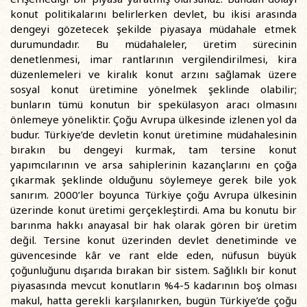
konut politikalarını belirlerken devlet, bu ikisi arasında
dengeyi gözetecek şekilde piyasaya müdahale etmek
durumundadır. Bu müdahaleler, üretim sürecinin
denetlenmesi, imar rantlarının vergilendirilmesi, kira
düzenlemeleri ve kiralık konut arzını sağlamak üzere
sosyal konut üretimine yönelmek şeklinde olabilir;
bunların tümü konutun bir spekülasyon aracı olmasını
önlemeye yöneliktir. Çoğu Avrupa ülkesinde izlenen yol da
budur. Türkiye’de devletin konut üretimine müdahalesinin
bırakın bu dengeyi kurmak, tam tersine konut
yapımcılarının ve arsa sahiplerinin kazançlarını en çoğa
çıkarmak şeklinde olduğunu söylemeye gerek bile yok
sanırım. 2000’ler boyunca Türkiye çoğu Avrupa ülkesinin
üzerinde konut üretimi gerçekleştirdi. Ama bu konutu bir
barınma hakkı anayasal bir hak olarak gören bir üretim
değil. Tersine konut üzerinden devlet denetiminde ve
güvencesinde kâr ve rant elde eden, nüfusun büyük
çoğunluğunu dışarıda bırakan bir sistem. Sağlıklı bir konut
piyasasında mevcut konutların %4-5 kadarının boş olması
makul, hatta gerekli karşılanırken, bugün Türkiye’de çoğu