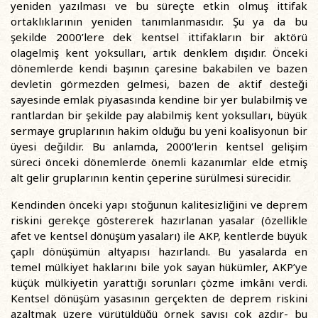
yeniden yazılması ve bu süreçte etkin olmuş ittifak
ortaklıklarının yeniden tanımlanmasıdır. Şu ya da bu
şekilde 2000’lere dek kentsel ittifakların bir aktörü
olagelmiş kent yoksulları, artık denklem dışıdır. Önceki
dönemlerde kendi başının çaresine bakabilen ve bazen
devletin görmezden gelmesi, bazen de aktif desteği
sayesinde emlak piyasasında kendine bir yer bulabilmiş ve
rantlardan bir şekilde pay alabilmiş kent yoksulları, büyük
sermaye gruplarının hakim olduğu bu yeni koalisyonun bir
üyesi değildir. Bu anlamda, 2000’lerin kentsel gelişim
süreci önceki dönemlerde önemli kazanımlar elde etmiş
alt gelir gruplarının kentin çeperine sürülmesi sürecidir.
Kendinden önceki yapı stoğunun kalitesizliğini ve deprem
riskini gerekçe göstererek hazırlanan yasalar (özellikle
afet ve kentsel dönüşüm yasaları) ile AKP, kentlerde büyük
çaplı dönüşümün altyapısı hazırlandı. Bu yasalarda en
temel mülkiyet haklarını bile yok sayan hükümler, AKP’ye
küçük mülkiyetin yarattığı sorunları çözme imkânı verdi.
Kentsel dönüşüm yasasının gerçekten de deprem riskini
azaltmak üzere yürütüldüğü örnek sayısı çok azdır- bu