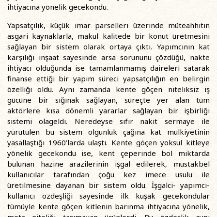
ihtiyacına yönelik gecekondu.
Yapsatçılık, küçük imar parselleri üzerinde müteahhitin
asgari kaynaklarla, makul kalitede bir konut üretmesini
sağlayan bir sistem olarak ortaya çıktı. Yapımcının kat
karşılığı inşaat sayesinde arsa sorununu çözdüğü, nakte
ihtiyacı olduğunda ise tamamlanmamış daireleri satarak
finanse ettiği bir yapım süreci yapsatçılığın en belirgin
özelliği oldu. Aynı zamanda kente göçen niteliksiz iş
gücüne bir sığınak sağlayan, süreçte yer alan tüm
aktörlere kısa dönemli yararlar sağlayan bir işbirliği
sistemi olageldi. Neredeyse sıfır nakit sermaye ile
yürütülen bu sistem olgunluk çağına kat mülkiyetinin
yasallaştığı 1960’larda ulaştı. Kente göçen yoksul kitleye
yönelik gecekondu ise, kent çeperinde bol miktarda
bulunan hazine arazilerinin işgal edilerek, müstakbel
kullanıcılar tarafından çoğu kez imece usulu ile
üretilmesine dayanan bir sistem oldu. İşgalci- yapımcı-
kullanıcı özdeşliği sayesinde ilk kuşak gecekondular
tümüyle kente göçen kitlenin barınma ihtiyacına yönelik,
meta niteliği taşımayan ürünlerdi. Bu özdeşlik aynı