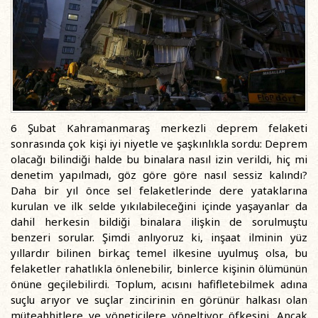
6 Şubat Kahramanmaraş merkezli deprem felaketi
sonrasında çok kişi iyi niyetle ve şaşkınlıkla sordu: Deprem
olacağı bilindiği halde bu binalara nasıl izin verildi, hiç mi
denetim yapılmadı, göz göre göre nasıl sessiz kalındı?
Daha bir yıl önce sel felaketlerinde dere yataklarına
kurulan ve ilk selde yıkılabileceğini içinde yaşayanlar da
dahil herkesin bildiği binalara ilişkin de sorulmuştu
benzeri sorular. Şimdi anlıyoruz ki, inşaat ilminin yüz
yıllardır bilinen birkaç temel ilkesine uyulmuş olsa, bu
felaketler rahatlıkla önlenebilir, binlerce kişinin ölümünün
önüne geçilebilirdi. Toplum, acısını hafifletebilmek adına
suçlu arıyor ve suçlar zincirinin en görünür halkası olan
müteahhitlere ve yöneticilere yöneltiyor öfkesini. Ancak