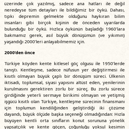
üzerinde çok yazılmış, sadece ana hatları ile değil
neredeyse tüm detayları ile bildiğimiz bir öykü. Dahası,
tıpkı depremin gelmekte olduğunu haykıran bilim
insanları gibi birçok kişinin de önceden uyarılarda
bulunduğu bir öykü. Hızlıca öykünün başladığı 1960’lara
bakmamız gerek, asıl büyük dönüşümün (ve yıkımın)
yaşandığı 2000’leri anlayabilmemiz için.
2000’den önce
Türkiye köyden kente kitlesel göç olgusu ile 1950’lerde
tanıştı. Kentleşme, sadece nüfusun yer değiştirmesi ile
kısıtlı olmayan büyük çaplı bir dönüşüm süreci. Ülkenin
iktisadi, toplumsal, siyasi yapısını altüst eden, yenilerinin
kurulmasını gerektiren zorlu bir süreç. Bu zorlu sürece
girdiğinde yeterli sermaye birikimi olmayan ve yetişmiş
işgücü kısıtlı olan Türkiye, kentleşme sürecinin finansmanı
için toplumun kendiliğinden geliştirdiği iki çözüme
dayandı, büyük ölçüde başka seçeneği olmadığından: Hızla
büyüyen kentli orta sınıfların konut sorununa yönelik
yapsatçılık ve kente göçen, çoğunluğu yoksul kesimin