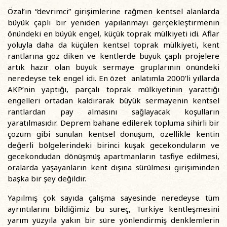
Özal’ın “devrimci” girişimlerine rağmen kentsel alanlarda
büyük çaplı bir yeniden yapılanmayı gerçekleştirmenin
önündeki en büyük engel, küçük toprak mülkiyeti idi. Aflar
yoluyla daha da küçülen kentsel toprak mülkiyeti, kent
rantlarına göz diken ve kentlerde büyük çaplı projelere
artık hazır olan büyük sermaye gruplarının önündeki
neredeyse tek engel idi. En özet anlatımla 2000’li yıllarda
AKP’nin yaptığı, parçalı toprak mülkiyetinin yarattığı
engelleri ortadan kaldırarak büyük sermayenin kentsel
rantlardan pay almasını sağlayacak koşulların
yaratılmasıdır. Deprem bahane edilerek topluma sihirli bir
çözüm gibi sunulan kentsel dönüşüm, özellikle kentin
değerli bölgelerindeki birinci kuşak gecekonduların ve
gecekondudan dönüşmüş apartmanların tasfiye edilmesi,
oralarda yaşayanların kent dışına sürülmesi girişiminden
başka bir şey değildir.
Yapılmış çok sayıda çalışma sayesinde neredeyse tüm
ayrıntılarını bildiğimiz bu süreç, Türkiye kentleşmesini
yarım yüzyıla yakın bir süre yönlendirmiş denklemlerin