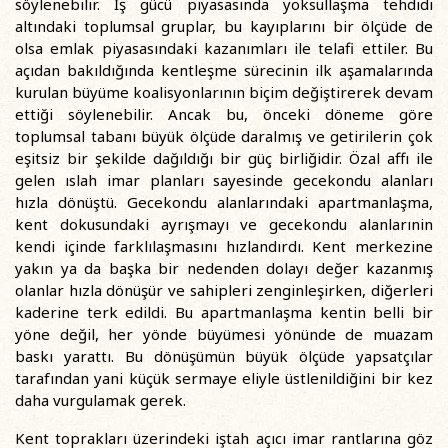
söylenebilir. İş gücü piyasasında yoksullaşma tehdidi
altındaki toplumsal gruplar, bu kayıplarını bir ölçüde de
olsa emlak piyasasındaki kazanımları ile telafi ettiler. Bu
açıdan bakıldığında kentleşme sürecinin ilk aşamalarında
kurulan büyüme koalisyonlarının biçim değiştirerek devam
ettiği söylenebilir. Ancak bu, önceki döneme göre
toplumsal tabanı büyük ölçüde daralmış ve getirilerin çok
eşitsiz bir şekilde dağıldığı bir güç birliğidir. Özal affı ile
gelen ıslah imar planları sayesinde gecekondu alanları
hızla dönüştü. Gecekondu alanlarındaki apartmanlaşma,
kent dokusundaki ayrışmayı ve gecekondu alanlarınin
kendi içinde farklılaşmasını hızlandırdı. Kent merkezine
yakın ya da başka bir nedenden dolayı değer kazanmış
olanlar hızla dönüşür ve sahipleri zenginleşirken, diğerleri
kaderine terk edildi. Bu apartmanlaşma kentin belli bir
yöne değil, her yönde büyümesi yönünde de muazam
baskı yarattı. Bu dönüşümün büyük ölçüde yapsatçılar
tarafından yani küçük sermaye eliyle üstlenildiğini bir kez
daha vurgulamak gerek.
Kent toprakları üzerindeki iştah açıcı imar rantlarına göz