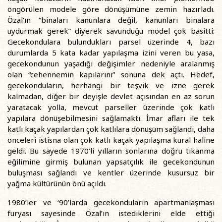
öngörülen modele göre dönüşümüne zemin hazırladı.
Özal’ın “binaları kanunlara değil, kanunları binalara
uydurmak gerek” diyerek savunduğu model çok basitti:
Gecekondulara bulundukları parsel üzerinde 4, bazı
durumlarda 5 kata kadar yapılaşma izini veren bu yasa,
gecekondunun yaşadığı değişimler nedeniyle aralanmış
olan “cehennemin kapılarını” sonuna dek açtı. Hedef,
gecekonduların, herhangi bir teşvik ve izne gerek
kalmadan, diğer bir deyişle devlet açısından en az sorun
yaratacak yolla, mevcut parseller üzerinde çok katlı
yapılara dönüşebilmesini sağlamaktı. İmar afları ile tek
katlı kaçak yapılardan çok katlılara dönüşüm sağlandı, daha
önceleri istisna olan çok katlı kaçak yapılaşma kural haline
geldi. Bu sayede 1970’li yılların sonlarına doğru tıkanma
eğilimine girmiş bulunan yapsatçılık ile gecekondunun
buluşması sağlandı ve kentler üzerinde kusursuz bir
yağma kültürünün önü açıldı.
1980’ler ve ‘90’larda gecekonduların apartmanlaşması
furyası sayesinde Özal’ın istediklerini elde ettiği