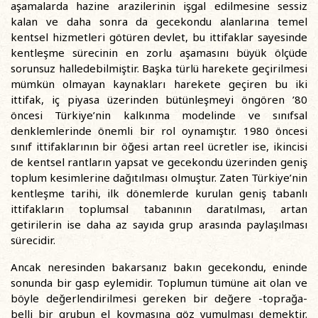
aşamalarda hazine arazilerinin işgal edilmesine sessiz
kalan ve daha sonra da gecekondu alanlarına temel
kentsel hizmetleri götüren devlet, bu ittifaklar sayesinde
kentleşme sürecinin en zorlu aşamasını büyük ölçüde
sorunsuz halledebilmiştir. Başka türlü harekete geçirilmesi
mümkün olmayan kaynakları harekete geçiren bu iki
ittifak, iç piyasa üzerinden bütünleşmeyi öngören ’80
öncesi Türkiye’nin kalkınma modelinde ve sınıfsal
denklemlerinde önemli bir rol oynamıştır. 1980 öncesi
sınıf ittifaklarının bir öğesi artan reel ücretler ise, ikincisi
de kentsel rantların yapsat ve gecekondu üzerinden geniş
toplum kesimlerine dağıtılması olmuştur. Zaten Türkiye’nin
kentleşme tarihi, ilk dönemlerde kurulan geniş tabanlı
ittifakların toplumsal tabanının daratılması, artan
getirilerin ise daha az sayıda grup arasında paylaşılması
sürecidir.
Ancak neresinden bakarsanız bakın gecekondu, eninde
sonunda bir gasp eylemidir. Toplumun tümüne ait olan ve
böyle değerlendirilmesi gereken bir değere -toprağa-
belli bir grubun el koymasına göz yumulması demektir.