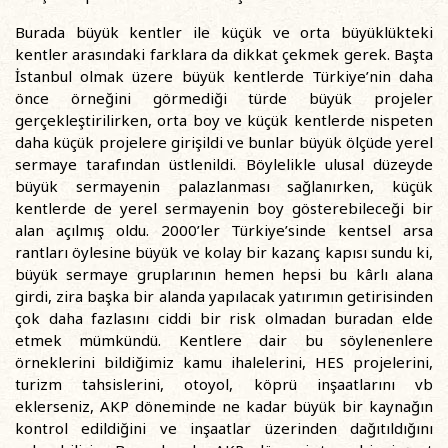
Burada büyük kentler ile küçük ve orta büyüklükteki
kentler arasındaki farklara da dikkat çekmek gerek. Başta
İstanbul olmak üzere büyük kentlerde Türkiye’nin daha
önce örneğini görmediği türde büyük projeler
gerçekleştirilirken, orta boy ve küçük kentlerde nispeten
daha küçük projelere girişildi ve bunlar büyük ölçüde yerel
sermaye tarafından üstlenildi. Böylelikle ulusal düzeyde
büyük sermayenin palazlanması sağlanırken, küçük
kentlerde de yerel sermayenin boy gösterebileceği bir
alan açılmış oldu. 2000’ler Türkiye’sinde kentsel arsa
rantları öylesine büyük ve kolay bir kazanç kapısı sundu ki,
büyük sermaye gruplarının hemen hepsi bu kârlı alana
girdi, zira başka bir alanda yapılacak yatırımın getirisinden
çok daha fazlasını ciddi bir risk olmadan buradan elde
etmek mümkündü. Kentlere dair bu söylenenlere
örneklerini bildiğimiz kamu ihalelerini, HES projelerini,
turizm tahsislerini, otoyol, köprü inşaatlarını vb
eklerseniz, AKP döneminde ne kadar büyük bir kaynağın
kontrol edildiğini ve inşaatlar üzerinden dağıtıldığını