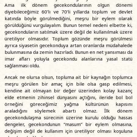
Ama ilk dönem gecekondularının olgun dönemi
diyebileceğimiz 60’lı ve 70’li yıllarda toplum ve devlet
katında böyle görülmediğini, meşru bir eylem olarak
görüldüğünü vurgulayalım. Bunun temel nedeni elbette ki,
gecekonduların satılmak üzere değil de kullanılmak üzere
üretiliyor olmasıdır. Toplum gözünde meşru görülmesi
ayrıca siyasetin gecekonduya artan oranlarda müdahalede
bulunmasına da zemin hazırladı. Bunun en net yansıması da
imar afları yoluyla gecekondu alanlarına yasal statü
sağlanması oldu.
Ancak ne olursa olsun, topluma ait bir kaynağın toplumca
meşru görülen bir amaç için bile olsa gasp edilmesi,
kendine ait olmayan bir değer üzerinden kolay kazanç
elde etmenin zihinsel dünyasını açtığını, ileride bol bol
örneğini göreceğimiz yağma kültürünün kapısını
araladığını söylemek abartı olmaz. İlk dönem
gecekondulaşma sürecinin üzerine kurulu olduğu hassas
dengeler, gecekondunun “masum” bir eylem olmasına,
değişim değil de kullanım için üretiliyor olması koşuluna