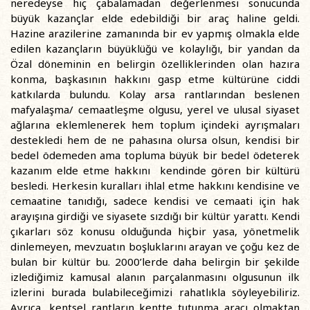
neredeyse hiç çabalamadan değerlenmesi sonucunda
büyük kazançlar elde edebildiği bir araç haline geldi.
Hazine arazilerine zamanında bir ev yapmış olmakla elde
edilen kazançların büyüklüğü ve kolaylığı, bir yandan da
Özal döneminin en belirgin özelliklerinden olan hazıra
konma, başkasının hakkını gasp etme kültürüne ciddi
katkılarda bulundu. Kolay arsa rantlarından beslenen
mafyalaşma/ cemaatleşme olgusu, yerel ve ulusal siyaset
ağlarına eklemlenerek hem toplum içindeki ayrışmaları
destekledi hem de ne pahasına olursa olsun, kendisi bir
bedel ödemeden ama topluma büyük bir bedel ödeterek
kazanım elde etme hakkını kendinde gören bir kültürü
besledi. Herkesin kuralları ihlal etme hakkını kendisine ve
cemaatine tanıdığı, sadece kendisi ve cemaati için hak
arayışına girdiği ve siyasete sızdığı bir kültür yarattı. Kendi
çıkarları söz konusu olduğunda hiçbir yasa, yönetmelik
dinlemeyen, mevzuatın boşluklarını arayan ve çoğu kez de
bulan bir kültür bu. 2000’lerde daha belirgin bir şekilde
izlediğimiz kamusal alanın parçalanmasını olgusunun ilk
izlerini burada bulabileceğimizi rahatlıkla söyleyebiliriz.
Ayrıca, kentsel rantların kentte tutunma aracı olmaktan