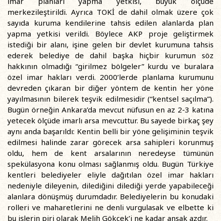
imar planları yapma yetkisi, büyük ölçüde
merkezileştirildi. Ayrıca TOKİ de dahil olmak üzere çok
sayıda kuruma kendilerine tahsis edilen alanlarda plan
yapma yetkisi verildi. Böylece AKP proje geliştirmek
istediği bir alanı, işine gelen bir devlet kurumuna tahsis
ederek belediye de dahil başka hiçbir kurumun söz
hakkının olmadığı “girilmez bölgeler” kurdu ve buralara
özel imar hakları verdi. 2000’lerde planlama kurumunu
devreden çıkaran bir diğer yöntem de kentin her yöne
yayılmasının bilerek teşvik edilmesidir (“kentsel saçılma”).
Bugün örneğin Ankara’da mevcut nüfusun en az 2-3 katına
yetecek ölçüde imarlı arsa mevcuttur. Bu sayede birkaç şey
aynı anda başarıldı: Kentin belli bir yöne gelişiminin teşvik
edilmesi halinde zarar görecek arsa sahipleri korunmuş
oldu, hem de kent arsalarının neredeyse tümünün
spekülasyona konu olması sağlanmış oldu. Bugün Türkiye
kentleri belediyeler eliyle dağıtılan özel imar hakları
nedeniyle dileyenin, dilediğini dilediği yerde yapabileceği
alanlara dönüşmüş durumdadır. Belediyelerin bu konudaki
rolleri ve maharetlerini ne denli vurgulasak ve elbette ki
bu işlerin piri olarak Melih Gökçek’i ne kadar ansak azdır.