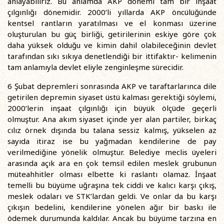
anlayabiliriz. Bu anlamda AKP dönemi tam bir inşaat
çılgınlığı dönemidir. 2000’li yıllarda AKP öncülüğünde
kentsel rantların yaratılması ve el konması üzerine
oluşturulan bu güç birliği, getirilerinin eskiye göre çok
daha yüksek olduğu ve kimin dahil olabileceğinin devlet
tarafından sıkı sıkıya denetlendiği bir ittifaktır- kelimenin
tam anlamıyla devlet eliyle zenginleşme sürecidir.
6 Şubat depremleri sonrasında AKP ve taraftarlarınca dile
getirilen depremin siyaset üstü kalması gerektiği söylemi,
2000’lerin inşaat çılgınlığı için büyük ölçüde geçerli
olmuştur. Ana akım siyaset içinde yer alan partiler, birkaç
cılız örnek dışında bu talana sessiz kalmış, yükselen az
sayıda itiraz ise bu yağmadan kendilerine de pay
verilmediğine yönelik olmuştur. Belediye meclis üyeleri
arasında açık ara en çok temsil edilen meslek grubunun
müteahhitler olması elbette ki raslantı olamaz. İnşaat
temelli bu büyüme uğraşına tek ciddi ve kalıcı karşı çıkış,
meslek odaları ve STK’lardan geldi. Ve onlar da bu karşı
çıkışın bedelini, kendilerine yönelen ağır bir baskı ile
ödemek durumunda kaldılar. Ancak bu büyüme tarzına en