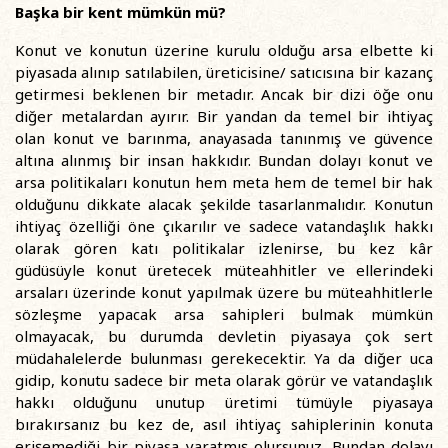
Başka bir kent mümkün mü?
Konut ve konutun üzerine kurulu olduğu arsa elbette ki
piyasada alınıp satılabilen, üreticisine/ satıcısına bir kazanç
getirmesi beklenen bir metadır. Ancak bir dizi öğe onu
diğer metalardan ayırır. Bir yandan da temel bir ihtiyaç
olan konut ve barınma, anayasada tanınmış ve güvence
altına alınmış bir insan hakkıdır. Bundan dolayı konut ve
arsa politikaları konutun hem meta hem de temel bir hak
olduğunu dikkate alacak şekilde tasarlanmalıdır. Konutun
ihtiyaç özelliği öne çıkarılır ve sadece vatandaşlık hakkı
olarak gören katı politikalar izlenirse, bu kez kâr
güdüsüyle konut üretecek müteahhitler ve ellerindeki
arsaları üzerinde konut yapılmak üzere bu müteahhitlerle
sözleşme yapacak arsa sahipleri bulmak mümkün
olmayacak, bu durumda devletin piyasaya çok sert
müdahalelerde bulunması gerekecektir. Ya da diğer uca
gidip, konutu sadece bir meta olarak görür ve vatandaşlık
hakkı olduğunu unutup üretimi tümüyle piyasaya
bırakırsanız bu kez de, asıl ihtiyaç sahiplerinin konuta
erişemediği bir piyasa yaratmış olursunuz. Bundan dolayı