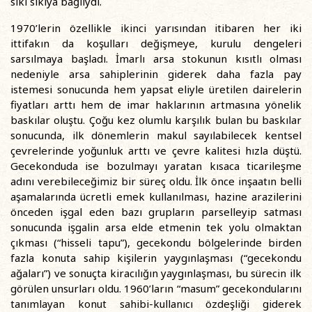
sıkı sıkıya bağlıydı.
1970’lerin özellikle ikinci yarısından itibaren her iki
ittifakın da koşulları değişmeye, kurulu dengeleri
sarsılmaya başladı. İmarlı arsa stokunun kısıtlı olması
nedeniyle arsa sahiplerinin giderek daha fazla pay
istemesi sonucunda hem yapsat eliyle üretilen dairelerin
fiyatları arttı hem de imar haklarının artmasına yönelik
baskılar oluştu. Çoğu kez olumlu karşılık bulan bu baskılar
sonucunda, ilk dönemlerin makul sayılabilecek kentsel
çevrelerinde yoğunluk arttı ve çevre kalitesi hızla düştü.
Gecekonduda ise bozulmayı yaratan kısaca ticarileşme
adını verebileceğimiz bir süreç oldu. İlk önce inşaatın belli
aşamalarında ücretli emek kullanılması, hazine arazilerini
önceden işgal eden bazı grupların parselleyip satması
sonucunda işgalin arsa elde etmenin tek yolu olmaktan
çıkması (“hisseli tapu”), gecekondu bölgelerinde birden
fazla konuta sahip kişilerin yaygınlaşması (“gecekondu
ağaları”) ve sonuçta kiracılığın yaygınlaşması, bu sürecin ilk
görülen unsurları oldu. 1960’ların “masum” gecekondularını
tanımlayan konut sahibi-kullanıcı özdeşliği giderek