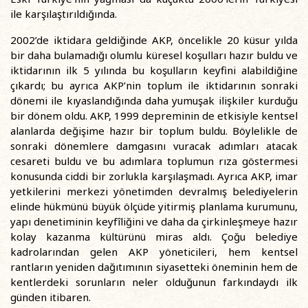
ile karşılaştırıldığında.
2002’de iktidara geldiğinde AKP, öncelikle 20 küsur yılda
bir daha bulamadığı olumlu küresel koşulları hazır buldu ve
iktidarının ilk 5 yılında bu koşulların keyfini alabildiğine
çıkardı; bu ayrıca AKP’nin toplum ile iktidarının sonraki
dönemi ile kıyaslandığında daha yumuşak ilişkiler kurduğu
bir dönem oldu. AKP, 1999 depreminin de etkisiyle kentsel
alanlarda değişime hazır bir toplum buldu. Böylelikle de
sonraki dönemlere damgasını vuracak adımları atacak
cesareti buldu ve bu adımlara toplumun rıza göstermesi
konusunda ciddi bir zorlukla karşılaşmadı. Ayrıca AKP, imar
yetkilerini merkezi yönetimden devralmış belediyelerin
elinde hükmünü büyük ölçüde yitirmiş planlama kurumunu,
yapı denetiminin keyfîliğini ve daha da çirkinleşmeye hazır
kolay kazanma kültürünü miras aldı. Çoğu belediye
kadrolarından gelen AKP yöneticileri, hem kentsel
rantların yeniden dağıtımının siyasetteki öneminin hem de
kentlerdeki sorunların neler olduğunun farkındaydı ilk
günden itibaren.