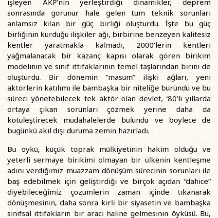
işleyen AKP’nin yerleştirdiği dinamikler, deprem
sonrasında görünür hale gelen tüm teknik sorunları
anlamsız kılan bir güç birliği oluşturdu. İşte bu güç
birliğinin kurduğu ilişkiler ağı, birbirine benzeyen kalitesiz
kentler yaratmakla kalmadı, 2000’lerin kentleri
yağmalanacak bir kazanç kapısı olarak gören birikim
modelinin ve sınıf ittifaklarının temel taşlarından birini de
oluşturdu. Bir dönemin “masum” ilişki ağları, yeni
aktörlerin katılımı ile bambaşka bir niteliğe büründü ve bu
süreci yönetebilecek tek aktör olan devlet, ‘80’li yıllarda
ortaya çıkan sorunları çözmek yerine daha da
kötüleştirecek müdahalelerde bulundu ve böylece de
bugünkü akıl dışı duruma zemin hazırladı.
Bu öykü, küçük toprak mülkiyetinin hakim olduğu ve
yeterli sermaye birikimi olmayan bir ülkenin kentleşme
adını verdiğimiz muazzam dönüşüm sürecinin sorunları ile
baş edebilmek için geliştirdiği ve birçok açıdan “dahice”
diyebileceğimiz çözümlerin zaman içinde tıkanarak
dönüşmesinin, daha sonra kirli bir siyasetin ve bambaşka
sınıfsal ittifakların bir aracı haline gelmesinin öyküsü. Bu,