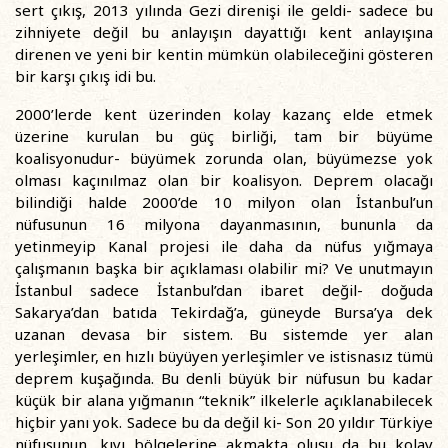
sert çıkış, 2013 yılında Gezi direnişi ile geldi- sadece bu
zihniyete değil bu anlayışın dayattığı kent anlayışına
direnen ve yeni bir kentin mümkün olabileceğini gösteren
bir karşı çıkış idi bu.
2000’lerde kent üzerinden kolay kazanç elde etmek
üzerine kurulan bu güç birliği, tam bir büyüme
koalisyonudur- büyümek zorunda olan, büyümezse yok
olması kaçınılmaz olan bir koalisyon. Deprem olacağı
bilindiği halde 2000’de 10 milyon olan İstanbul’un
nüfusunun 16 milyona dayanmasının, bununla da
yetinmeyip Kanal projesi ile daha da nüfus yığmaya
çalışmanın başka bir açıklaması olabilir mi? Ve unutmayın
İstanbul sadece İstanbul’dan ibaret değil- doğuda
Sakarya’dan batıda Tekirdağ’a, güneyde Bursa’ya dek
uzanan devasa bir sistem. Bu sistemde yer alan
yerleşimler, en hızlı büyüyen yerleşimler ve istisnasız tümü
deprem kuşağında. Bu denli büyük bir nüfusun bu kadar
küçük bir alana yığmanın “teknik” ilkelerle açıklanabilecek
hiçbir yanı yok. Sadece bu da değil ki- Son 20 yıldır Türkiye
nüfusunun, kıyı bölgelerine akmakta oluşu da bu kolay