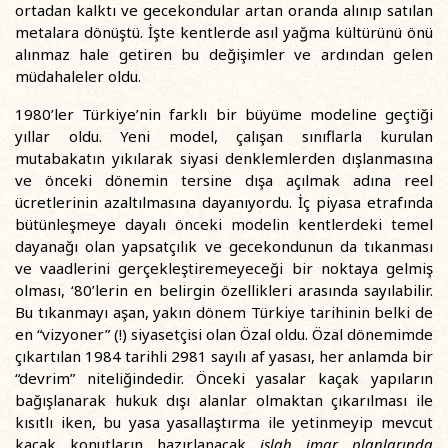
ortadan kalktı ve gecekondular artan oranda alınıp satılan
metalara dönüştü. İşte kentlerde asıl yağma kültürünü önü
alınmaz hale getiren bu değişimler ve ardından gelen
müdahaleler oldu.
1980’ler Türkiye’nin farklı bir büyüme modeline geçtiği
yıllar oldu. Yeni model, çalışan sınıflarla kurulan
mutabakatın yıkılarak siyasi denklemlerden dışlanmasına
ve önceki dönemin tersine dışa açılmak adına reel
ücretlerinin azaltılmasına dayanıyordu. İç piyasa etrafında
bütünleşmeye dayalı önceki modelin kentlerdeki temel
dayanağı olan yapsatçılık ve gecekondunun da tıkanması
ve vaadlerini gerçekleştiremeyeceği bir noktaya gelmiş
olması, ‘80’lerin en belirgin özellikleri arasında sayılabilir.
Bu tıkanmayı aşan, yakın dönem Türkiye tarihinin belki de
en “vizyoner” (!) siyasetçisi olan Özal oldu. Özal dönemimde
çıkartılan 1984 tarihli 2981 sayılı af yasası, her anlamda bir
“devrim” niteliğindedir. Önceki yasalar kaçak yapıların
bağışlanarak hukuk dışı alanlar olmaktan çıkarılması ile
kısıtlı iken, bu yasa yasallaştırma ile yetinmeyip mevcut
kaçak konutların hazırlanacak
islah imar planlarında