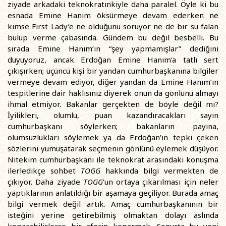
ziyade arkadaki teknokratınkiyle daha paralel. Öyle ki bu
esnada Emine Hanım öksürmeye devam ederken ne
kimse First Lady’e ne olduğunu soruyor ne de bir su falan
bulup verme çabasında. Gündem bu değil besbelli. Bu
sırada Emine Hanım’ın “şey yapmamışlar” dediğini
duyuyoruz, ancak Erdoğan Emine Hanım’a tatlı sert
çıkışırken; üçüncü kişi bir yandan cumhurbaşkanına bilgiler
vermeye devam ediyor, diğer yandan da Emine Hanım’ın
tespitlerine dair haklısınız diyerek onun da gönlünü almayı
ihmal etmiyor. Bakanlar gerçekten de böyle değil mi?
İyilikleri, olumlu, puan kazandıracakları sayın
cumhurbaşkanı söylerken; bakanların payına,
olumsuzlukları söylemek ya da Erdoğan’ın tepki çeken
sözlerini yumuşatarak seçmenin gönlünü eylemek düşüyor.
Nitekim cumhurbaşkanı ile teknokrat arasındaki konuşma
ilerledikçe sohbet
TOGG
hakkında bilgi vermekten de
çıkıyor. Daha ziyade
TOGG
’un ortaya çıkarılması için neler
yaptıklarının anlatıldığı bir aşamaya geçiliyor. Burada amaç
bilgi vermek değil artık. Amaç cumhurbaşkanının bir
isteğini yerine getirebilmiş olmaktan dolayı aslında