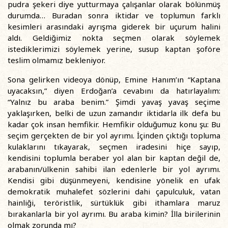
pudra şekeri diye yutturmaya çalışanlar olarak bölünmüş
durumda… Buradan sonra iktidar ve toplumun farklı
kesimleri arasındaki ayrışma giderek bir uçurum halini
aldı. Geldiğimiz nokta seçmen olarak söylemek
istediklerimizi söylemek yerine, susup kaptan şoföre
teslim olmamız bekleniyor.
Sona gelirken videoya dönüp, Emine Hanım’ın “Kaptana
uyacaksın,” diyen Erdoğan’a cevabını da hatırlayalım:
“Yalnız bu araba benim.” Şimdi yavaş yavaş seçime
yaklaşırken, belki de uzun zamandır iktidarla ilk defa bu
kadar çok insan hemfikir. Hemfikir olduğumuz konu şu: Bu
seçim gerçekten de bir yol ayrımı. İçinden çıktığı topluma
kulaklarını tıkayarak, seçmen iradesini hiçe sayıp,
kendisini toplumla beraber yol alan bir kaptan değil de,
arabanın/ülkenin sahibi ilan edenlerle bir yol ayrımı.
Kendisi gibi düşünmeyeni, kendisine yönelik en ufak
demokratik muhalefet sözlerini dahi çapulculuk, vatan
hainliği, teröristlik, sürtüklük gibi ithamlara maruz
bırakanlarla bir yol ayrımı. Bu araba kimin? İlla birilerinin
olmak zorunda mı?