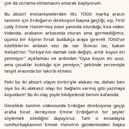
çok da zorlama olmamasını umarak başlıyorum.
Bu absürt enstantanelerden ilki,
TOGG
marka aracın
tanıtımı için Erdoğan’ın direksiyon başına geçtiği, eşi, First
Lady Emine Hanım’ınsa onun yanında oturduğu kısa video.
Videoda, arabanın arkasında oturan ama görmediğimiz,
üçüncü bir kişinin fırsat buldukça araya girerek
TOGG
’un
özelliklerini anlatan sesi de var. İkincisi ise, bakan
Nebati’nin “Türkiye’nin damak tadı değişti, artık koyun eti
yenmiyor” açıklaması ve ardından “Oysa koyun eti ucuz,
ama çocuklar koktuğu için yemiyor,” şeklinde serzenişle
tespit arasında bir lakırdı etmesi.
Peki bu iki absürt olayın birbiriyle alakası ne, dahası ben
niye bu iki alakasız olayı bir bağlamı varmış gibi yazmaya
koyuldum? Bu iki olay şöyle hikâyelendi benim kafamda:
Öncelikle tanıtım videosunda Erdoğan direksiyona geçip
araba biraz ilerleyince Emine Erdoğan’ın bir şeyler
söylemek istediğini duyuyoruz. Tam o esnadaysa
cumhurbaşkanının Emine Hanım’ın gündeminden başka