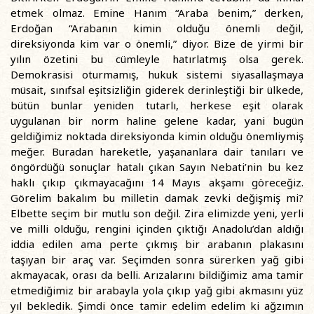
etmek olmaz. Emine Hanım “Araba benim,” derken,
Erdoğan “Arabanın kimin olduğu önemli değil,
direksiyonda kim var o önemli,” diyor. Bize de yirmi bir
yılın özetini bu cümleyle hatırlatmış olsa gerek.
Demokrasisi oturmamış, hukuk sistemi siyasallaşmaya
müsait, sınıfsal eşitsizliğin giderek derinleştiği bir ülkede,
bütün bunlar yeniden tutarlı, herkese eşit olarak
uygulanan bir norm haline gelene kadar, yani bugün
geldiğimiz noktada direksiyonda kimin olduğu önemliymiş
meğer. Buradan hareketle, yaşananlara dair tanıları ve
öngördüğü sonuçlar hatalı çıkan Sayın Nebati’nin bu kez
haklı çıkıp çıkmayacağını 14 Mayıs akşamı göreceğiz.
Görelim bakalım bu milletin damak zevki değişmiş mi?
Elbette seçim bir mutlu son değil. Zira elimizde yeni, yerli
ve milli olduğu, rengini içinden çıktığı Anadolu’dan aldığı
iddia edilen ama perte çıkmış bir arabanın plakasını
taşıyan bir araç var. Seçimden sonra sürerken yağ gibi
akmayacak, orası da belli. Arızalarını bildiğimiz ama tamir
etmediğimiz bir arabayla yola çıkıp yağ gibi akmasını yüz
yıl bekledik. Şimdi önce tamir edelim edelim ki ağzımın