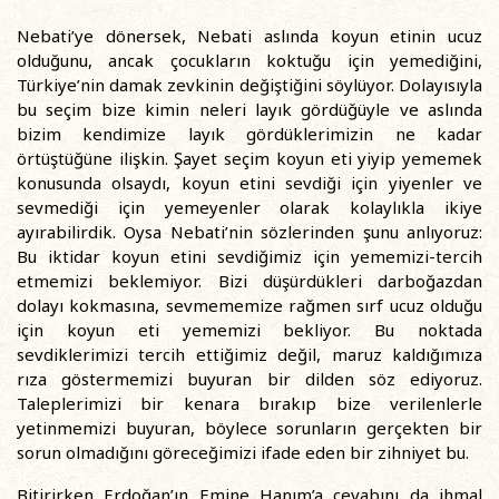
Nebati’ye dönersek, Nebati aslında koyun etinin ucuz
olduğunu, ancak çocukların koktuğu için yemediğini,
Türkiye’nin damak zevkinin değiştiğini söylüyor. Dolayısıyla
bu seçim bize kimin neleri layık gördüğüyle ve aslında
bizim kendimize layık gördüklerimizin ne kadar
örtüştüğüne ilişkin. Şayet seçim koyun eti yiyip yememek
konusunda olsaydı, koyun etini sevdiği için yiyenler ve
sevmediği için yemeyenler olarak kolaylıkla ikiye
ayırabilirdik. Oysa Nebati’nin sözlerinden şunu anlıyoruz:
Bu iktidar koyun etini sevdiğimiz için yememizi-tercih
etmemizi beklemiyor. Bizi düşürdükleri darboğazdan
dolayı kokmasına, sevmememize rağmen sırf ucuz olduğu
için koyun eti yememizi bekliyor. Bu noktada
sevdiklerimizi tercih ettiğimiz değil, maruz kaldığımıza
rıza göstermemizi buyuran bir dilden söz ediyoruz.
Taleplerimizi bir kenara bırakıp bize verilenlerle
yetinmemizi buyuran, böylece sorunların gerçekten bir
sorun olmadığını göreceğimizi ifade eden bir zihniyet bu.
Bitirirken Erdoğan’ın Emine Hanım’a cevabını da ihmal