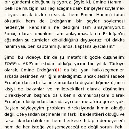
bir gündemi olduğunu işitiyoruz. Şöyle ki, Emine Hanım -
belki de müziğin nasıl açılacağına dair- bir şeyler söylemek
istiyor, ancak bizler o sırada hem Emine Hanım’ı tutan
öksürük hem de Erdoğan’ın bir şeyler söylemesi
nedeniyle, kendisinin ne dediğini tam anlayamıyoruz.
Sonuç olarak onunkini tam anlayamasak da Erdoğan’ın
ağzından şu cümleler döküldüğünü duyuyoruz: “Bi dakka
hanım yaa, ben kaptanım şu anda, kaptana uyacaksın.”
Şimdi bu videoyu bir de şu metaforik gözle düşünelim:
TOGG
’u, AKP’nin iktidar olduğu yirmi bir yıllık Türkiye
olarak, Emine Erdoğan’ı
[1]
da biz, yani halk/seçmenler,
arkada sesinden varlığını anladığımız, ancak sesini sadece
Erdoğan’dan arta kalan zamanlarda duyabildiğimiz üçüncü
kişiyi de bakanlar ve milletvekilleri olarak düşünelim.
Direksiyonun başında da ülkenin cumhurbaşkanı olarak
Erdoğan olduğundan, burada ayrı bir metafora gerek yok.
Baştan söyleyeyim problem direksiyonda kimin olduğu
değil. Öte yandan seçmenlerin farklı beklentileri olduğu ve
fakat iktidardakilerin hem herkese hitap edemeyeceği
hem de her isteğe yetişemeyeceği de değil sorun. Peki,