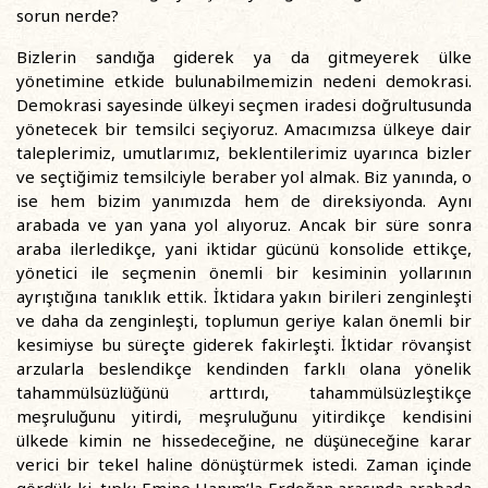
sorun nerde?
Bizlerin sandığa giderek ya da gitmeyerek ülke
yönetimine etkide bulunabilmemizin nedeni demokrasi.
Demokrasi sayesinde ülkeyi seçmen iradesi doğrultusunda
yönetecek bir temsilci seçiyoruz. Amacımızsa ülkeye dair
taleplerimiz, umutlarımız, beklentilerimiz uyarınca bizler
ve seçtiğimiz temsilciyle beraber yol almak. Biz yanında, o
ise hem bizim yanımızda hem de direksiyonda. Aynı
arabada ve yan yana yol alıyoruz. Ancak bir süre sonra
araba ilerledikçe, yani iktidar gücünü konsolide ettikçe,
yönetici ile seçmenin önemli bir kesiminin yollarının
ayrıştığına tanıklık ettik. İktidara yakın birileri zenginleşti
ve daha da zenginleşti, toplumun geriye kalan önemli bir
kesimiyse bu süreçte giderek fakirleşti. İktidar rövanşist
arzularla beslendikçe kendinden farklı olana yönelik
tahammülsüzlüğünü arttırdı, tahammülsüzleştikçe
meşruluğunu yitirdi, meşruluğunu yitirdikçe kendisini
ülkede kimin ne hissedeceğine, ne düşüneceğine karar
verici bir tekel haline dönüştürmek istedi. Zaman içinde