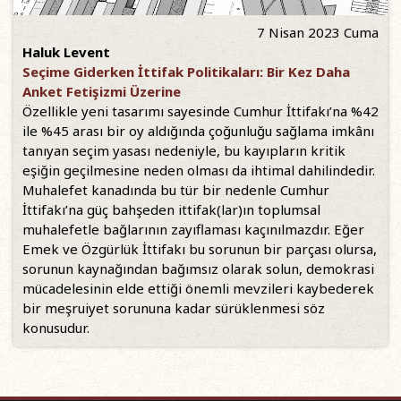
7 Nisan 2023 Cuma
Haluk Levent
Seçime Giderken İttifak Politikaları: Bir Kez Daha
Anket Fetişizmi Üzerine
Özellikle yeni tasarımı sayesinde Cumhur İttifakı’na %42
ile %45 arası bir oy aldığında çoğunluğu sağlama imkânı
tanıyan seçim yasası nedeniyle, bu kayıpların kritik
eşiğin geçilmesine neden olması da ihtimal dahilindedir.
Muhalefet kanadında bu tür bir nedenle Cumhur
İttifakı’na güç bahşeden ittifak(lar)ın toplumsal
muhalefetle bağlarının zayıflaması kaçınılmazdır. Eğer
Emek ve Özgürlük İttifakı bu sorunun bir parçası olursa,
sorunun kaynağından bağımsız olarak solun, demokrasi
mücadelesinin elde ettiği önemli mevzileri kaybederek
bir meşruiyet sorununa kadar sürüklenmesi söz
konusudur.