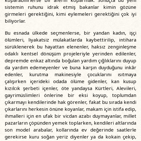
koparabilirlerse bir aferin koparmak. Sonuçta bu yeni
sistemin ruhunu idrak etmiş bakanlar kimin gözüne
girmeleri gerektiğini, kimi eylemeleri gerektiğini çok iyi
biliyorlar.
Bu esnada ülkede seçmenlerse, bir yandan kadın, işçi
ölümleri, liyakatsiz mülakatlarda kaybettirilip, intihara
sürüklenerek bu hayattan elenenler, haksız zenginleşme
odaklı kentsel dönüşüm projeleriyle yerinden edilenler,
depremde enkaz altında boğulan yardım çığlıklarını duyup
da yardım edemeyenler ve buna karşın duyduğunu inkâr
edenler, kurutma makinesiyle çocuklarını ısıtmaya
çalışırken içerideki odada ölüme gidenler, kan kusup
kızılcık şerbeti içenler, öte yandaysa Kürtleri, Alevileri,
gayrimüslimleri önlerine bir eksi koyup, toplumdan
çıkarmayı kendilerinde hak görenler, fakat bu sırada kendi
çıkarlarını herkesin önüne koyanlar, makam için istifa edip,
ihmalleri için en ufak bir vicdan azabı duymayanlar, millet
pazarların çöpünden yemek toplarken, kendileri altlarında
son model arabalar, kollarında ev değerinde saatlerle
gerekirse kuru soğan yeriz diyenler ya da kokain çekip,