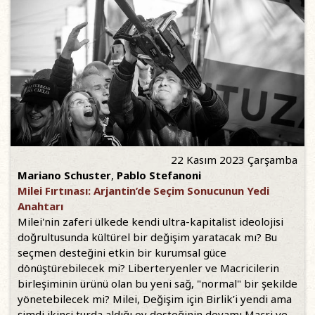
22 Kasım 2023 Çarşamba
Mariano Schuster
,
Pablo Stefanoni
Milei Fırtınası: Arjantin’de Seçim Sonucunun Yedi
Anahtarı
Milei'nin zaferi ülkede kendi ultra-kapitalist ideolojisi
doğrultusunda kültürel bir değişim yaratacak mı? Bu
seçmen desteğini etkin bir kurumsal güce
dönüştürebilecek mi? Liberteryenler ve Macricilerin
birleşiminin ürünü olan bu yeni sağ, "normal" bir şekilde
yönetebilecek mi? Milei, Değişim için Birlik’i yendi ama
şimdi ikinci turda aldığı oy desteğinin devamı Macri ve