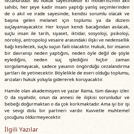
tezahürüdür. Bu hukuk sayesindedir ki modernizmin akıl
sahibi, her şeye kadir insanı yaptığı yanlış seçimlerinden
de o akıl ve irade sayesinde, kendisi sorumlu olacak ve
başına gelen melanet için toplumu ya da düzeni
suçlayamayacaktır. Her koyun kendi bacağından asılacak,
suçlu insan ile tarih, siyaset, iktidar, sosyoloji, psikoloji,
nöroloji, antropoloji vesaire arasındaki ilişki ve nedensellik
bağı kesilecek, suçlu suçun faili olacaktır. Hukuk, bir insanın
bir davranışı neden yaptığını, neden öyle değil de şöyle
eylediğini, neden suç işlediğini hiçbir zaman
sorgulamayacak, sadece yasanın öngördüğü cezalandırma
şartları ile yetinecektir. Böylelikle de eseri olduğu toplumu,
arızaları hukuk yoluyla gidererek koruyacaktır.
Hamile olan akademisyen ve yazar Rama, tüm davayı izler.
O da siyahidir, onun da annesi ile ilişkisi sorunludur ve
bebeği doğurmaktan o da çok korkmaktadır. Ama iyi bir işi
ve sevgi dolu bir partneri vardır. Kuvvetle muhtemel
çocuğunu öldürmeyecektir.
İlgili Yazılar