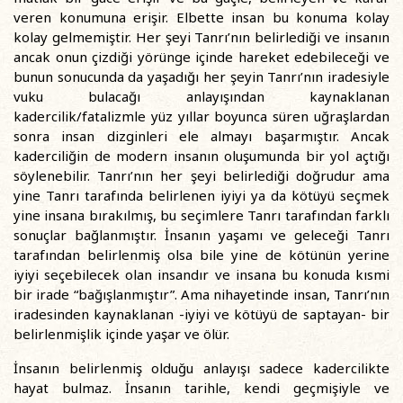
veren konumuna erişir. Elbette insan bu konuma kolay
kolay gelmemiştir. Her şeyi Tanrı’nın belirlediği ve insanın
ancak onun çizdiği yörünge içinde hareket edebileceği ve
bunun sonucunda da yaşadığı her şeyin Tanrı’nın iradesiyle
vuku bulacağı anlayışından kaynaklanan
kadercilik/fatalizmle yüz yıllar boyunca süren uğraşlardan
sonra insan dizginleri ele almayı başarmıştır. Ancak
kaderciliğin de modern insanın oluşumunda bir yol açtığı
söylenebilir. Tanrı’nın her şeyi belirlediği doğrudur ama
yine Tanrı tarafında belirlenen iyiyi ya da kötüyü seçmek
yine insana bırakılmış, bu seçimlere Tanrı tarafından farklı
sonuçlar bağlanmıştır. İnsanın yaşamı ve geleceği Tanrı
tarafından belirlenmiş olsa bile yine de kötünün yerine
iyiyi seçebilecek olan insandır ve insana bu konuda kısmi
bir irade “bağışlanmıştır”. Ama nihayetinde insan, Tanrı’nın
iradesinden kaynaklanan -iyiyi ve kötüyü de saptayan- bir
belirlenmişlik içinde yaşar ve ölür.
İnsanın belirlenmiş olduğu anlayışı sadece kadercilikte
hayat bulmaz. İnsanın tarihle, kendi geçmişiyle ve