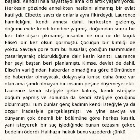
başladı. Kendisi hâlâ hayattaydı ama kızı artık yaşamıyordu.
Herkesin gözünde annelikten nasibini almamış bir evlat
katiliydi. Elbette savcı da onlarla aynı fikirdeydi. Laurence
hamileliğini, kendi annesi dahil, herkesten gizlemiş,
doğumu evde kendi kendine yapmış, doğumdan sonra bir
kez bile dışarı çıkmamış, insanlar ne onu ne de küçük
Elise’i bir kez olsun görmüştü. Çocuğun bir kimliği de
yoktu. Savcıya göre tüm bu hususlar, çocuğun taammüden
(tasarlayarak) öldürüldüğüne dair kesin kanıttı. Laurence
her şeyi baştan beri planlamıştı. Kimse, devlet de dahil,
Elise’in varlığından haberdar olmadığına göre ölümünden
de haberdar olmayacak, dolayısıyla kimse daha önce var
olan ama şimdi olmayan bir insanın peşine düşemeyecekti.
Laurence kendi isteğiyle gebe kalmış, kendi isteğiyle
doğum yapmış ve sonunda da kendi isteğiyle çocuğunu
öldürmüştü. Tüm bunlar genç kadının kendi isteğiyle ya da
özgür iradesiyle gerçekleşmişti. Ve yine savcıya ve
dünyanın çok önemli bir bölümüne göre herkes kasıtlı,
yani isteyerek bir suç işlediğinde bunun cezasını çeker,
bedelini öderdi. Halihazır hukuk bunu vazederdi çünkü.