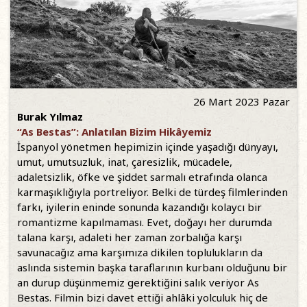
26 Mart 2023 Pazar
Burak Yılmaz
“As Bestas”: Anlatılan Bizim Hikâyemiz
İspanyol yönetmen hepimizin içinde yaşadığı dünyayı,
umut, umutsuzluk, inat, çaresizlik, mücadele,
adaletsizlik, öfke ve şiddet sarmalı etrafında olanca
karmaşıklığıyla portreliyor. Belki de türdeş filmlerinden
farkı, iyilerin eninde sonunda kazandığı kolaycı bir
romantizme kapılmaması. Evet, doğayı her durumda
talana karşı, adaleti her zaman zorbalığa karşı
savunacağız ama karşımıza dikilen toplulukların da
aslında sistemin başka taraflarının kurbanı olduğunu bir
an durup düşünmemiz gerektiğini salık veriyor As
Bestas. Filmin bizi davet ettiği ahlâki yolculuk hiç de