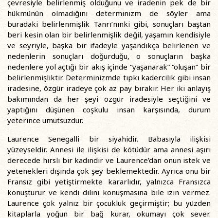
çevresiyle belirlenmiş olduğunu ve iradenin pek de bir
hükmünün olmadığını determinizm de söyler ama
buradaki belirlenmişlik Tanrı’nınki gibi, sonuçları baştan
beri kesin olan bir belirlenmişlik değil, yaşamın kendisiyle
ve seyriyle, başka bir ifadeyle yaşandıkça belirlenen ve
nedenlerin sonuçları doğurduğu, o sonuçların başka
nedenlere yol açtığı bir akış içinde “yaşanarak” “oluşan” bir
belirlenmişliktir. Determinizmde tıpkı kadercilik gibi insan
iradesine, özgür iradeye çok az pay bırakır. Her iki anlayış
bakımından da her şeyi özgür iradesiyle seçtiğini ve
yaptığını düşünen coşkulu insan karşısında, durum
yeterince umutsuzdur.
Laurence Senegalli bir siyahidir. Babasıyla ilişkisi
yüzeyseldir. Annesi ile ilişkisi de kötüdür ama annesi aşırı
derecede hırslı bir kadındır ve Laurence’dan onun istek ve
yetenekleri dışında çok şey beklemektedir. Ayrıca onu bir
Fransız gibi yetiştirmekte kararlıdır, yalnızca Fransızca
konuşturur ve kendi dilini konuşmasına bile izin vermez.
Laurence çok yalnız bir çocukluk geçirmiştir; bu yüzden
kitaplarla yoğun bir bağ kurar, okumayı çok sever.