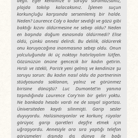
değil. Eğer kendinize o soruyu soramazsanız,
plajda takılıp kalacaksınız. İşlenen suçun
korkunçluğu karşısında sersemlemiş bir halde.
Neden? Laurence Coly o kadar sevdiği ve gözü gibi
baktığı kızını öldürmesine ne sebep oldu? Neden
en başında doğum esnasında öldürmedi? Elise
öldü, çünkü annesi delirdi. Bu delilik, öldürerek
onu koruyacağına inanmasına sebep oldu. Onun
yolculuğunda iki üç noktayı hatırlayalım lütfen.
Gözünüzün önüne gencecik bir kadın getirin.
Hırslı ve istekli, Paris’e yeni gelmiş ve kendinize şu
soruyu sorun: Bu kadın nasıl oldu da partnerinin
stüdyosunda saklanan, yalnız ve görünmez
birisine dönüştü? Luc Dumontet’in yanına
taşındığında Laurence Cory’nin bir geliri yoktu.
Ne bankada hesabı vardı ne de sosyal sigortası.
Üniversiteden kaydı silinmişti. Garip sesler
duyuyordu. Halüsinasyonlar ve korkunç rüyalar
görüyor, garip işaretleri deşifre etmek için
uğraşıyordu. Annesiyle ara sıra yaptığı telefon
görüşmeleri dışında dış dünya ile bağı