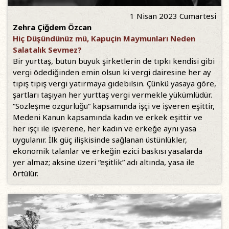
1 Nisan 2023 Cumartesi
Zehra Çiğdem Özcan
Hiç Düşündünüz mü, Kapuçin Maymunları Neden
Salatalık Sevmez?
Bir yurttaş, bütün büyük şirketlerin de tıpkı kendisi gibi
vergi ödediğinden emin olsun ki vergi dairesine her ay
tıpış tıpış vergi yatırmaya gidebilsin. Çünkü yasaya göre,
şartları taşıyan her yurttaş vergi vermekle yükümlüdür.
“Sözleşme özgürlüğü” kapsamında işçi ve işveren eşittir,
Medeni Kanun kapsamında kadın ve erkek eşittir ve
her işçi ile işverene, her kadın ve erkeğe aynı yasa
uygulanır. İlk güç ilişkisinde sağlanan üstünlükler,
ekonomik talanlar ve erkeğin ezici baskısı yasalarda
yer almaz; aksine üzeri “eşitlik” adı altında, yasa ile
örtülür.