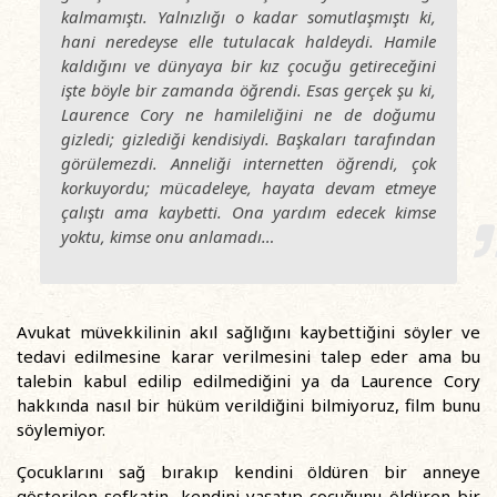
kalmamıştı. Yalnızlığı o kadar somutlaşmıştı ki,
hani neredeyse elle tutulacak haldeydi. Hamile
kaldığını ve dünyaya bir kız çocuğu getireceğini
işte böyle bir zamanda öğrendi. Esas gerçek şu ki,
Laurence Cory ne hamileliğini ne de doğumu
gizledi; gizlediği kendisiydi. Başkaları tarafından
görülemezdi. Anneliği internetten öğrendi, çok
korkuyordu; mücadeleye, hayata devam etmeye
çalıştı ama kaybetti. Ona yardım edecek kimse
yoktu, kimse onu anlamadı…
Avukat müvekkilinin akıl sağlığını kaybettiğini söyler ve
tedavi edilmesine karar verilmesini talep eder ama bu
talebin kabul edilip edilmediğini ya da Laurence Cory
hakkında nasıl bir hüküm verildiğini bilmiyoruz, film bunu
söylemiyor.
Çocuklarını sağ bırakıp kendini öldüren bir anneye
gösterilen şefkatin, kendini yaşatıp çocuğunu öldüren bir