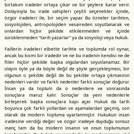
birtakım iradeler ortaya çıkar ve bir şeylere karar verir.
Dolayısıyla bu irade sahipleri çeşitli seçenekler içinde,
özgür iradeleri ile, bir seçim yapar. Bu özneler tarihten,
sosyolojiden, antropolojiden vesaireden soyutlanarak ve
onlardan hiçbir şekilde etkilenmeden ve içinde
sürüklenmeden “tarih yazarlar” ya da sosyoloji veya hukuk.
Faillerin iradeleri elbette tarihte ve toplumda rol oynar,
ancak bu kısmi bir iradedir ve ne bu iradenin kendisi ne de
fiiler hiçbir şekilde başka olgulardan soyutlanamaz. Bir
olayın öyle ya da böyle değil de şöyle gerçekleşmesi, bir
olgunun o şekilde değil de bu şekilde ortaya çıkmasının
nedenleri vardır ve farklı nedenler farklı sonuçlar doğurur.
İnsan ya da toplum da o nedenlere ve sonrasında
sonuçlara maruz kalır. Sonuçlar da yeni nedenlerle
birleşerek başka sonuçlara kapı açar. Hukuk da tarih
boyunca çok farklı yollardan ve aşamalardan geçmiş, son
olarak da modern topluma uyarlanmıştır. Hukukun insan
iradesine verdiği değer ve özgür iradeye duyduğu sonsuz
inanç tam da bu modern insanın ve onun toplumunun