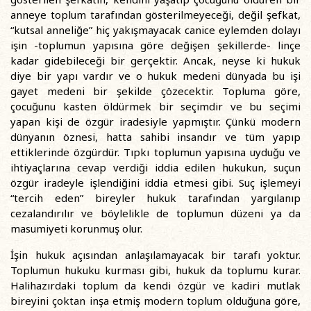
anneye toplum tarafından gösterilmeyeceği, değil şefkat,
“kutsal anneliğe” hiç yakışmayacak canice eylemden dolayı
işin -toplumun yapısına göre değişen şekillerde- linçe
kadar gidebileceği bir gerçektir. Ancak, neyse ki hukuk
diye bir yapı vardır ve o hukuk medeni dünyada bu işi
gayet medeni bir şekilde çözecektir. Topluma göre,
çocuğunu kasten öldürmek bir seçimdir ve bu seçimi
yapan kişi de özgür iradesiyle yapmıştır. Çünkü modern
dünyanın öznesi, hatta sahibi insandır ve tüm yapıp
ettiklerinde özgürdür. Tıpkı toplumun yapısına uyduğu ve
ihtiyaçlarına cevap verdiği iddia edilen hukukun, suçun
özgür iradeyle işlendiğini iddia etmesi gibi. Suç işlemeyi
“tercih eden” bireyler hukuk tarafından yargılanıp
cezalandırılır ve böylelikle de toplumun düzeni ya da
masumiyeti korunmuş olur.
İşin hukuk açısından anlaşılamayacak bir tarafı yoktur.
Toplumun hukuku kurması gibi, hukuk da toplumu kurar.
Halihazırdaki toplum da kendi özgür ve kadiri mutlak
bireyini çoktan inşa etmiş modern toplum olduğuna göre,