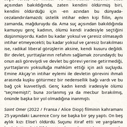
açısından bakıldığında, zaten kendini öldürmüş biri,
kendini öldürdüğü için -en azından bu dünyada-
cezalandırılamazdı; üstelik intihar eden kişi fiilin, aynı
zamanda, mağduruydu da. Ama suç açısından bakıldığında
kamuoyu genç kadının, ölümü kendi iradesiyle seçtiğini
düşünmüyordu. Kadın bu kadar yoksul ve çaresiz olmasaydı
intihar etmeyecekti; bu kadar yoksul ve çaresiz bırakılması
ise, radikal liberal görüşlerin aksine, kendi kusuru değildi.
Bir devlet, yurttaşlarının refahını sağlamak zorundaydı; bu
onun asli göreviydi ve devlet bu görevi yerine getirmediği,
yurttaşlarını yoksulluğa mahkûm ettiği için asli suçluydu.
Emine Akçay'ın intihar eylemi ile devletin görevini ihmali
arasında kuşku götürmez bir nedensellik bağı vardı ve bu
bağ çok kuvvetliydi. Genç kadın kendi iradesiyle ölümü
“seçmemişti”; buna zorlanmış ya da mecbur bırakılmış,
önünde başka bir yol olmadığına inanmıştı.
Saint Omer
(2022 / Fransa / Alice Diop) filminin kahramanı
25 yaşındaki Laurence Cory ise başka bir şey yaptı. On beş
aylık kızı Elise’i öldürdü. Suçunu itiraf etti ve yargılama