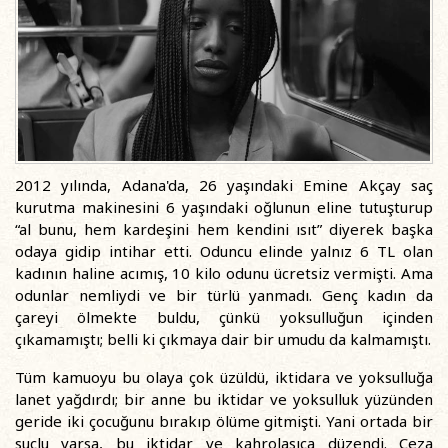
2012 yılında, Adana'da, 26 yaşındaki Emine Akçay saç
kurutma makinesini 6 yaşındaki oğlunun eline tutuşturup
“al bunu, hem kardeşini hem kendini ısıt” diyerek başka
odaya gidip intihar etti. Oduncu elinde yalnız 6 TL olan
kadının haline acımış, 10 kilo odunu ücretsiz vermişti. Ama
odunlar nemliydi ve bir türlü yanmadı. Genç kadın da
çareyi ölmekte buldu, çünkü yoksulluğun içinden
çıkamamıştı; belli ki çıkmaya dair bir umudu da kalmamıştı.
Tüm kamuoyu bu olaya çok üzüldü, iktidara ve yoksulluğa
lanet yağdırdı; bir anne bu iktidar ve yoksulluk yüzünden
geride iki çocuğunu bırakıp ölüme gitmişti. Yani ortada bir
suçlu varsa, bu iktidar ve kahrolasıca düzendi. Ceza