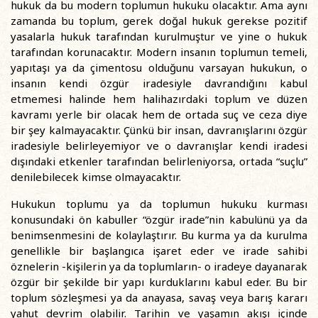
hukuk da bu modern toplumun hukuku olacaktır. Ama aynı
zamanda bu toplum, gerek doğal hukuk gerekse pozitif
yasalarla hukuk tarafından kurulmuştur ve yine o hukuk
tarafından korunacaktır. Modern insanın toplumun temeli,
yapıtaşı ya da çimentosu olduğunu varsayan hukukun, o
insanın kendi özgür iradesiyle davrandığını kabul
etmemesi halinde hem halihazırdaki toplum ve düzen
kavramı yerle bir olacak hem de ortada suç ve ceza diye
bir şey kalmayacaktır. Çünkü bir insan, davranışlarını özgür
iradesiyle belirleyemiyor ve o davranışlar kendi iradesi
dışındaki etkenler tarafından belirleniyorsa, ortada “suçlu”
denilebilecek kimse olmayacaktır.
Hukukun toplumu ya da toplumun hukuku kurması
konusundaki ön kabuller “özgür irade”nin kabulünü ya da
benimsenmesini de kolaylaştırır. Bu kurma ya da kurulma
genellikle bir başlangıca işaret eder ve irade sahibi
öznelerin -kişilerin ya da toplumların- o iradeye dayanarak
özgür bir şekilde bir yapı kurduklarını kabul eder. Bu bir
toplum sözleşmesi ya da anayasa, savaş veya barış kararı
yahut devrim olabilir. Tarihin ve yaşamın akışı içinde