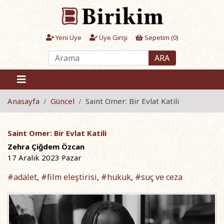
Yeni Üye
Üye Girişi
Sepetim (
0
)
ARA
Anasayfa
Güncel
Saint Omer: Bir Evlat Katili
Saint Omer: Bir Evlat Katili
Zehra Çiğdem Özcan
17 Aralık 2023 Pazar
#adalet
#film eleştirisi
#hukuk
#suç ve ceza
,
,
,