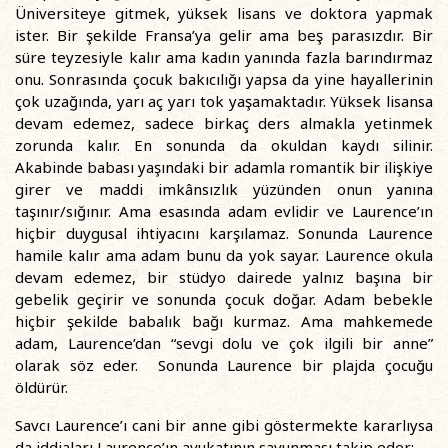
Üniversiteye gitmek, yüksek lisans ve doktora yapmak
ister. Bir şekilde Fransa’ya gelir ama beş parasızdır. Bir
süre teyzesiyle kalır ama kadın yanında fazla barındırmaz
onu. Sonrasında çocuk bakıcılığı yapsa da yine hayallerinin
çok uzağında, yarı aç yarı tok yaşamaktadır. Yüksek lisansa
devam edemez, sadece birkaç ders almakla yetinmek
zorunda kalır. En sonunda da okuldan kaydı silinir.
Akabinde babası yaşındaki bir adamla romantik bir ilişkiye
girer ve maddi imkânsızlık yüzünden onun yanına
taşınır/sığınır. Ama esasında adam evlidir ve Laurence’ın
hiçbir duygusal ihtiyacını karşılamaz. Sonunda Laurence
hamile kalır ama adam bunu da yok sayar. Laurence okula
devam edemez, bir stüdyo dairede yalnız başına bir
gebelik geçirir ve sonunda çocuk doğar. Adam bebekle
hiçbir şekilde babalık bağı kurmaz. Ama mahkemede
adam, Laurence’dan “sevgi dolu ve çok ilgili bir anne”
olarak söz eder. Sonunda Laurence bir plajda çocuğu
öldürür.
Savcı Laurence’ı cani bir anne gibi göstermekte kararlıysa
da iddiaları Laurence’ın avukatının savunması takip eder: