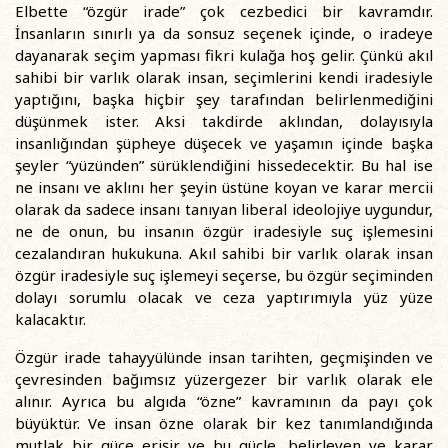
Elbette “özgür irade” çok cezbedici bir kavramdır.
İnsanların sınırlı ya da sonsuz seçenek içinde, o iradeye
dayanarak seçim yapması fikri kulağa hoş gelir. Çünkü akıl
sahibi bir varlık olarak insan, seçimlerini kendi iradesiyle
yaptığını, başka hiçbir şey tarafından belirlenmediğini
düşünmek ister. Aksi takdirde aklından, dolayısıyla
insanlığından şüpheye düşecek ve yaşamın içinde başka
şeyler “yüzünden” sürüklendiğini hissedecektir. Bu hal ise
ne insanı ve aklını her şeyin üstüne koyan ve karar mercii
olarak da sadece insanı tanıyan liberal ideolojiye uygundur,
ne de onun, bu insanın özgür iradesiyle suç işlemesini
cezalandıran hukukuna. Akıl sahibi bir varlık olarak insan
özgür iradesiyle suç işlemeyi seçerse, bu özgür seçiminden
dolayı sorumlu olacak ve ceza yaptırımıyla yüz yüze
kalacaktır.
Özgür irade tahayyülünde insan tarihten, geçmişinden ve
çevresinden bağımsız yüzergezer bir varlık olarak ele
alınır. Ayrıca bu algıda “özne” kavramının da payı çok
büyüktür. Ve insan özne olarak bir kez tanımlandığında
mutlak bir güce erişir ve bu güçle, belirleyen ve karar