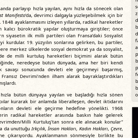
s
nda parlayıp hızla yayılan, aynı hızla da sönecek olan
z
st Manifesto
’da, devrimci dalgayla yüzleşebilmek için bir
d
ı. 1848 ayaklanmasını izleyen yıllarda, radikal hareketler
b
 kalıcı bürokratik yapılar oluşturmaya giriştiler; önce
d
siyasetin ilk milli partileri olan Fransa’daki Sosyalist
f
i kurdular. 19. yüzyılın sonlarına gelirken, bu partiler,
a
 üzere merkez ülkelerde sosyal demokrat ya da sosyalist,
p
de de milli kurtuluş hareketleri biçimini alarak bütün
b
indiğinde, neredeyse bütün dünyada, ama her biri kendi
p
k savaşı sonucunda devleti ele geçirmeyi başarmış,
f
 Fransız Devrimi’nden ilham alarak bayraklaştırdıkları
b
ışlardı.
b
o
hızla bütün dünyaya yayılan ve başladığı hızla sönen
ılar kurarak bir anlamda liberalleşen, devlet iktidarını
nların devleti ele geçirme hedefine yönelikti. 1968
erin radikal hareketler arasında baskın hale gelerek
Devrimden/Milli Kurtuluş’tan sonra ele alınacak konular”
nra da unuttuğu
Irkçılık
,
İnsan Hakları
,
Kadın Hakları
,
Çevre
,
ne çıkarıyordu. Ayaklanmanın sönmesiyle birlikte bu