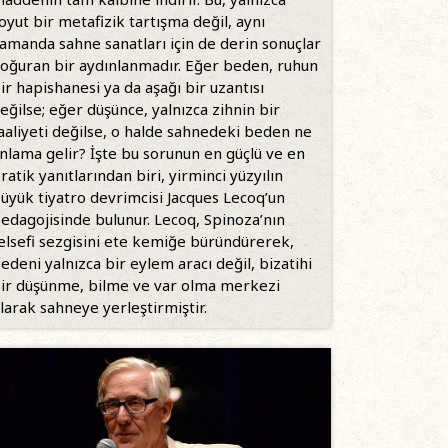
oyut bir metafizik tartışma değil, aynı
amanda sahne sanatları için de derin sonuçlar
oğuran bir aydınlanmadır. Eğer beden, ruhun
ir hapishanesi ya da aşağı bir uzantısı
eğilse; eğer düşünce, yalnızca zihnin bir
aaliyeti değilse, o halde sahnedeki beden ne
nlama gelir? İşte bu sorunun en güçlü ve en
ratik yanıtlarından biri, yirminci yüzyılın
üyük tiyatro devrimcisi Jacques Lecoq’un
edagojisinde bulunur. Lecoq, Spinoza’nın
elsefi sezgisini ete kemiğe büründürerek,
edeni yalnızca bir eylem aracı değil, bizatihi
ir düşünme, bilme ve var olma merkezi
larak sahneye yerleştirmiştir.