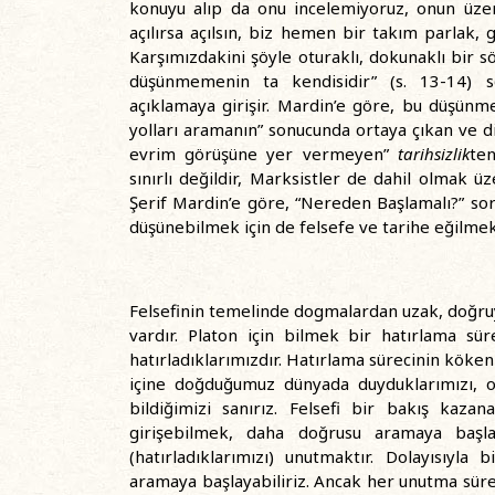
konuyu alıp da onu incelemiyoruz, onun üze
açılırsa açılsın, biz hemen bir takım parlak,
Karşımızdakini şöyle oturaklı, dokunaklı bir 
düşünmemenin ta kendisidir” (s. 13-14) s
açıklamaya girişir. Mardin’e göre, bu düşünmem
yolları aramanın” sonucunda ortaya çıkan ve
evrim görüşüne yer vermeyen”
tarihsizlik
ten
sınırlı değildir, Marksistler de dahil olmak ü
Şerif Mardin’e göre, “Nereden Başlamalı?” s
düşünebilmek için de felsefe ve tarihe eğilmek
Felsefinin temelinde dogmalardan uzak, doğru
vardır. Platon için bilmek bir hatırlama sü
hatırladıklarımızdır. Hatırlama sürecinin köken
içine doğduğumuz dünyada duyduklarımızı, oku
bildiğimizi sanırız. Felsefi bir bakış kaz
girişebilmek, daha doğrusu aramaya başla
(hatırladıklarımızı) unutmaktır. Dolayısıyl
aramaya başlayabiliriz. Ancak her unutma sürec