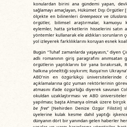
konulardan birini ana gündemi yapan, devle
sağlamayı amaçlayan, Hükümet Dışı Örgütler [N
ölçekte en bilinenleri
Greenpeace
ve
Uluslara
örgütler, bilimsel araştırmalar, kamuoyu k
eylemler, hatta şirketlerin hisselerini satın 
yöntemler kullanarak ele aldıkları sorunların ç
yol izleyerek farklılıklarını koruyan esnek koa
Bugün “Tuhaf zamanlarda yaşayasın,” diyen Çi
adlı romanının giriş paragrafını anımsatan g
örgütlerin yaptıklarını bir yana bırakırsak, Ru
halkına yönelttiği soykırım; Rusya’nın Ukrayna’y
ABD’nin en özgürlükçü üniversitelerinde öğ
açıklamalarına göz yuman rektörlerinin görevd
atmasını ifade özgürlüğü diyerek savunan Colu
okuldan uzaklaştırması ve ABD üniversiteler
yapılması; başta Almanya olmak üzere birçok 
be free
” [Nehirden Denize Özgür Filistin] s
üyelerine kulak kesme dahil yaptığı işkence
dünyanın dört bir yanından gelen haberler her t
yasalar ve yargı kararlarına yöneticiler ba