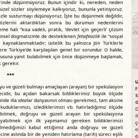
rinde düşünmüyoruz. Bunun içindir ki, nereden, neden
 güzel sözler söylemeye kalkıyoruz, bununla yetiniyoruz.
sözle susturmayı düşünüyoruz. İşte bu düşünmek değildir,
özlerini aktardıktan sonra bu durumun nedenlerini
e hali “kısa vadeli, pratik, ‘devlet için geçerli’ çözüm
 dinsel dogmatizmle de desteklenen
felsefesizlik
ile “sosyal
 kaynaklanmaktadır; üstelik bu yalnızca Jön Türklerle
zere Türkiye’de karşılaşılan genel bir sorundur. O halde,
orusuna yanıt bulabilmek için önce düşünmeye başlamak,
 gerekir.
***
U
yu ve güzeli bulmayı amaçlayan (arayan) bir spekülasyon
F
recidir, bu açıdan bakarsak bildiklerimiz büyük ölçüde
S
inde illa
idea
lar dünyasının olması gerekmez, tam aksine
G
duklarımızı, izlediklerimizi vb. hatırladığımız ölçüde
D
anabilmek, doğruyu ve güzeli arayan bir spekülasyona
i
yabilmek için ilk yapmamız gereken bildiklerimizi
ç
a bilmediğimizi kabul ettiğimiz anda doğruyu ve güzeli
o
ine aslında bir de yeniden hatırlama (tarih) süreci eşlik
ö