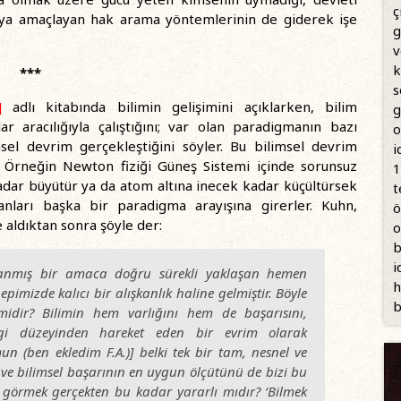
ç
aya amaçlayan hak arama yöntemlerinin de giderek işe
g
v
k
***
s
]
adlı kitabında bilimin gelişimini açıklarken, bilim
g
lar aracılığıyla çalıştığını; var olan paradigmanın bazı
o
msel devrim gerçekleştiğini söyler. Bu bilimsel devrim
i
. Örneğin Newton fiziği Güneş Sistemi içinde sorunsuz
1
kadar büyütür ya da atom altına inecek kadar küçültürsek
t
nsanları başka bir paradigma arayışına girerler. Kuhn,
ö
e aldıktan sonra şöyle der:
o
b
i
tanmış bir amaca doğru sürekli yaklaşan hemen
h
imizde kalıcı bir alışkanlık haline gelmiştir. Böyle
b
midir? Bilimin hem varlığını hem de başarısını,
gi düzeyinden hareket eden bir evrim olarak
un (ben ekledim F.A.)
] belki tek bir tam, nesnel ve
e bilimsel başarının en uygun ölçütünü de bizi bu
 görmek gerçekten bu kadar yararlı mıdır? ‘Bilmek