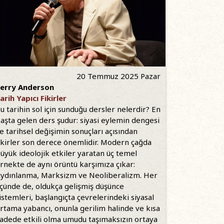
20 Temmuz 2025 Pazar
erry Anderson
arih Yapıcı Fikirler
u tarihin sol için sunduğu dersler nelerdir? En
aşta gelen ders şudur: siyasi eylemin dengesi
e tarihsel değişimin sonuçları açısından
ikirler son derece önemlidir. Modern çağda
üyük ideolojik etkiler yaratan üç temel
rnekte de aynı örüntü karşımıza çıkar:
ydınlanma, Marksizm ve Neoliberalizm. Her
çünde de, oldukça gelişmiş düşünce
istemleri, başlangıçta çevrelerindeki siyasal
rtama yabancı, onunla gerilim halinde ve kısa
adede etkili olma umudu taşımaksızın ortaya