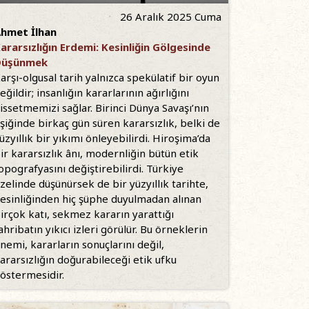
26 Aralık 2025 Cuma
hmet İlhan
ararsızlığın Erdemi: Kesinliğin Gölgesinde
Düşünmek
arşı-olgusal tarih yalnızca spekülatif bir oyun
eğildir; insanlığın kararlarının ağırlığını
issetmemizi sağlar. Birinci Dünya Savaşı’nın
şiğinde birkaç gün süren kararsızlık, belki de
üzyıllık bir yıkımı önleyebilirdi. Hiroşima’da
ir kararsızlık ânı, modernliğin bütün etik
opografyasını değiştirebilirdi. Türkiye
zelinde düşünürsek de bir yüzyıllık tarihte,
esinliğinden hiç şüphe duyulmadan alınan
irçok katı, sekmez kararın yarattığı
ahribatın yıkıcı izleri görülür. Bu örneklerin
nemi, kararların sonuçlarını değil,
ararsızlığın doğurabileceği etik ufku
östermesidir.