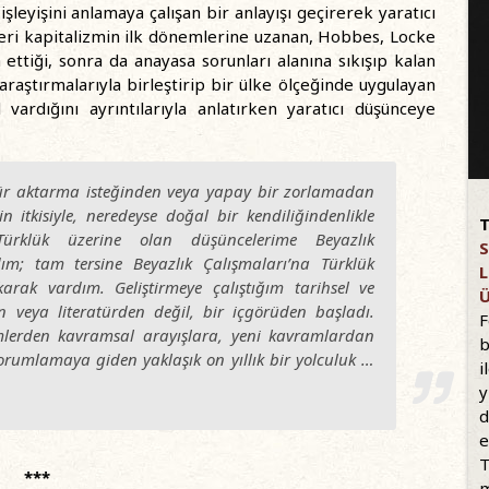
şleyişini anlamaya çalışan bir anlayışı geçirerek yaratıcı
leri kapitalizmin ilk dönemlerine uzanan, Hobbes, Locke
ettiği, sonra da anayasa sorunları alanına sıkışıp kalan
araştırmalarıyla birleştirip bir ülke ölçeğinde uygulayan
vardığını ayrıntılarıyla anlatırken yaratıcı düşünceye
ratür aktarma isteğinden veya yapay bir zorlamadan
in itkisiyle, neredeyse doğal bir kendiliğindenlikle
T
Türklük üzerine olan düşüncelerime Beyazlık
S
ım; tam tersine Beyazlık Çalışmaları’na Türklük
L
arak vardım. Geliştirmeye çalıştığım tarihsel ve
Ü
n veya literatürden değil, bir içgörüden başladı.
F
emlerden kavramsal arayışlara, yeni kavramlardan
b
orumlamaya giden yaklaşık on yıllık bir yolculuk …
i
y
d
e
T
***
m