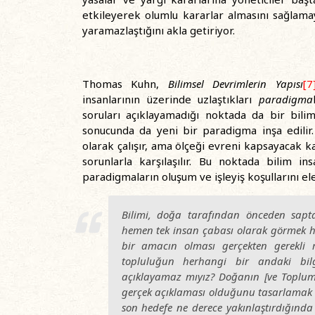
etkileyerek olumlu kararlar almasını sağlam
yaramazlaştığını akla getiriyor.
Thomas Kuhn,
Bilimsel Devrimlerin Yapısı
[7
insanlarının üzerinde uzlaştıkları
paradigma
soruları açıklayamadığı noktada da bir bili
sonucunda da yeni bir paradigma inşa edilir
olarak çalışır, ama ölçeği evreni kapsayacak 
sorunlarla karşılaşılır. Bu noktada bilim i
paradigmaların oluşum ve işleyiş koşullarını el
Bilimi, doğa tarafından önceden sap
hemen tek insan çabası olarak görmek hep
bir amacın olması gerçekten gerekli 
topluluğun herhangi bir andaki bil
açıklayamaz mıyız? Doğanın [
ve Toplum
gerçek açıklaması olduğunu tasarlamak v
son hedefe ne derece yakınlaştırdığında