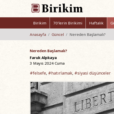
Birikim
70'lerin Birikimi
Haftalık
G
Anasayfa
Güncel
Nereden Başlamalı?
Nereden Başlamalı?
Faruk Alpkaya
3 Mayıs 2024 Cuma
#felsefe
#hatırlamak
#siyasi düşünceler
,
,