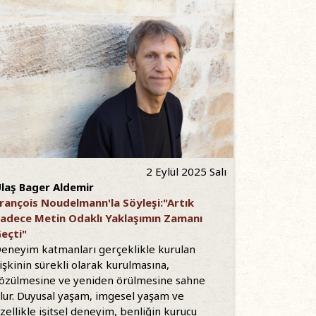
2 Eylül 2025 Salı
laş Bager Aldemir
rançois Noudelmann'la Söyleşi:"Artık
adece Metin Odaklı Yaklaşımın Zamanı
eçti"
eneyim katmanları gerçeklikle kurulan
lişkinin sürekli olarak kurulmasına,
özülmesine ve yeniden örülmesine sahne
lur. Duyusal yaşam, imgesel yaşam ve
zellikle işitsel deneyim, benliğin kurucu