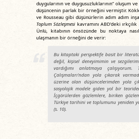
duygularının ve duygusuzluklarının” oluşum ve i
düşüncenin parlak bir örneğini vermiştir. Kök
ve Rousseau gibi düşünürlerin adım adım inşa 
Toplum Sözleşmesi
kavramını ABD’deki ırkçılık 
Ünlü, kitabının önsözünde bu noktaya nasıl 
ulaşmanın bir örneğini de verir:
Bu kitaptaki perspektife basit bir lite
değil, kişisel deneyimimin ve sezgilerim
vardığımı anlatmaya çalışıyorum. 
Çalışmaları’ndan yola çıkarak varmad
üzerine olan düşüncelerimden yola çık
sosyolojik modele giden yol bir teoride
İçgörülerden gözlemlere, biriken gözl
Türkiye tarihini ve toplumunu yeniden y
(s. 10).