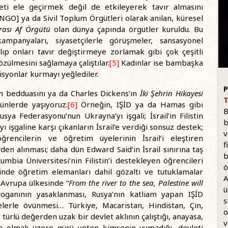
ti ele geçirmek değil de etkileyerek tavır almasını
GO] ya da Sivil Toplum Örgütleri olarak anılan, küresel
rası Af Örgütü
olan dünya çapında örgütler kuruldu. Bu
ampanyaları, siyasetçilerle görüşmeler, sansasyonel
alıp onları tavır değiştirmeye zorlamak gibi çok çeşitli
özülmesini sağlamaya çalıştılar.
[5]
Kadınlar ise bambaşka
lisyonlar kurmayı yeğlediler.
P
n bedduasını ya da Charles Dickens’ın
İki Şehrin Hikayesi
T
ünlerde yaşıyoruz.
[6]
Örneğin, IŞİD ya da Hamas gibi
B
sya Federasyonu’nun Ukrayna’yı işgali; İsrail’in Filistin
b
ı işgaline karşı çıkanların İsrail’e verdiği sonsuz destek;
v
rencilerin ve öğretim üyelerinin İsrail’i eleştiren
f
en alınması; daha dün Edward Said’in İsrail sınırına taş
b
mbia Üniversitesi’nin Filistin’i destekleyen öğrencileri
ö
inde öğretim elemanları dahil gözaltı ve tutuklamalar
A
Avrupa ülkesinde “
From the river to the sea, Palestine will
ü
loganının yasaklanması, Rusya’nın katliam yapan IŞİD
s
lerle övünmesi… Türkiye, Macaristan, Hindistan, Çin,
o
ürlü değerden uzak bir devlet aklının çalıştığı, anayasa,
v
şta olmak üzere gücü yeten kimsenin uymadığı, devleti