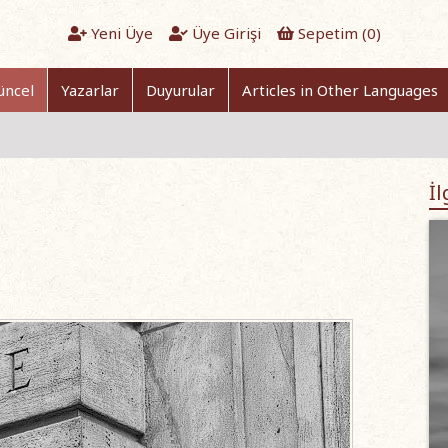
Yeni Üye
Üye Girişi
Sepetim (
0
)
üncel
Yazarlar
Duyurular
Articles in Other Languages
İl