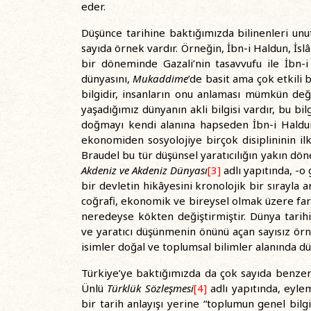
eder.
Düşünce tarihine baktığımızda bilinenleri u
sayıda örnek vardır. Örneğin, İbn-i Haldun, 
bir döneminde Gazali’nin tasavvufu ile İbn-i 
dünyasını,
Mukaddime
’de basit ama çok etkili 
bilgidir, insanların onu anlaması mümkün deği
yaşadığımız dünyanın akli bilgisi vardır, bu bi
doğmayı kendi alanına hapseden İbn-i Haldun
ekonomiden sosyolojiye birçok disiplininin ilk
Braudel bu tür düşünsel yaratıcılığın yakın dö
Akdeniz ve Akdeniz Dünyası
[3]
adlı yapıtında, -o
bir devletin hikâyesini kronolojik bir sırayla 
coğrafi, ekonomik ve bireysel olmak üzere fark
neredeyse kökten değiştirmiştir. Dünya tarihi
ve yaratıcı düşünmenin önünü açan sayısız örn
isimler doğal ve toplumsal bilimler alanında dü
Türkiye’ye baktığımızda da çok sayıda benzer 
Ünlü
Türklük Sözleşmesi
[4]
adlı yapıtında, eyle
bir tarih anlayışı yerine “toplumun genel bilgiler