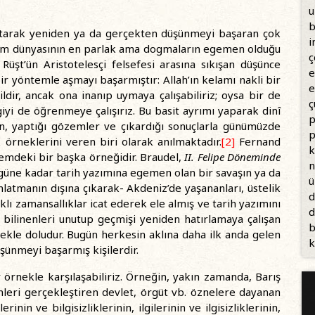
u
b
nutarak yeniden ya da gerçekten düşünmeyi başaran çok
i
İslâm dünyasının en parlak ama dogmaların egemen olduğu
ç
Rüşt’ün Aristotelesçi felsefesi arasına sıkışan düşünce
e
bir yöntemle aşmayı başarmıştır: Allah’ın kelamı nakli bir
e
ldir, ancak ona inanıp uymaya çalışabiliriz; oysa bir de
ç
lgiyi de öğrenmeye çalışırız. Bu basit ayrımı yaparak dinî
p
, yaptığı gözemler ve çıkardığı sonuçlarla günümüzde
p
 örneklerini veren biri olarak anılmaktadır.
[2]
Fernand
k
nemdeki bir başka örneğidir. Braudel,
II. Felipe Döneminde
n
 güne kadar tarih yazımına egemen olan bir savaşın ya da
ü
anlatmanın dışına çıkarak- Akdeniz’de yaşananları, üstelik
d
lı zamansallıklar icat ederek ele almış ve tarih yazımını
d
 bilinenleri unutup geçmişi yeniden hatırlamaya çalışan
b
ekle doludur. Bugün herkesin aklına daha ilk anda gelen
k
şünmeyi başarmış kişilerdir.
örnekle karşılaşabiliriz. Örneğin, yakın zamanda, Barış
mleri gerçekleştiren devlet, örgüt vb. öznelere dayanan
inin ve bilgisizliklerinin, ilgilerinin ve ilgisizliklerinin,