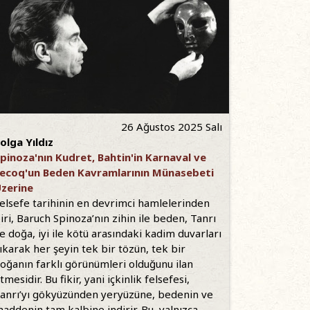
26 Ağustos 2025 Salı
olga Yıldız
pinoza'nın Kudret, Bahtin'in Karnaval ve
ecoq'un Beden Kavramlarının Münasebeti
zerine
elsefe tarihinin en devrimci hamlelerinden
iri, Baruch Spinoza’nın zihin ile beden, Tanrı
le doğa, iyi ile kötü arasındaki kadim duvarları
ıkarak her şeyin tek bir tözün, tek bir
oğanın farklı görünümleri olduğunu ilan
tmesidir. Bu fikir, yani içkinlik felsefesi,
anrı’yı gökyüzünden yeryüzüne, bedenin ve
addenin tam kalbine indirir. Bu, yalnızca