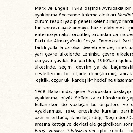
Marx ve Engels, 1848 başında Avrupa’da bir a
ayaklanma öncesinde kaleme aldıkları
Komüni
durum tespiti yapıp genel ilkeler sıralıyorlard
bir sonraki ayaklanmaya hazır olabilmek için
enternasyonalist örgütler, ardından da modern 
Parti ile Almanya’daki Sosyal Demokrat Parti’y
farklı yollarla da olsa, devleti ele geçirmek
yarı çevre ülkelerde Leninist, çevre ülkeler
dünyaya yayıldı. Bu partiler, 1960’lara gel
ülkesinde, seçim, devrim ya da bağımsızlı
devletlerinin bir ölçüde dönüştürmüş, ancak
“eşitlik, özgürlük, kardeşlik” hedefine ulaşamam
1968 Bahar’ında, gene Avrupa’dan başlayıp 
ayaklanma, büyük ölçüde kalıcı bürokratik yap
kullanırken de yozlaşan bu örgütlere ve o
Ayaklanması, 1848 ertesinde kurulan partil
üzerini örttüğü, ikincilleştirdiği, “Seçimden/
arasına kattığı ve devleti ele geçirdikten so
Barış
,
Nükleer Silahsızlanma
gibi konuları ö