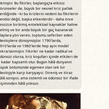
ıkmıştır. Bu fikirler, başlangıçta etkisiz
örünseler de, büyük bir nesnel kriz patlak
erdiğinde –ki bu krizlerin nedeni bu fikirlerin
endisi değil, başka etkenlerdir– daha önce
essizce birikmiş entelektüel kaynaklar haline
elmiş ve bir anda büyük bir güç kazanarak
laylara yön veren, toplumu seferber eden
deolojilere dönüşmüştür. 1790’larda,
910’larda ve 1980’lerde hep aynı model
ekrarlanmıştır. Fikirler ne kadar radikal ve
dünsüz olursa, kriz koşulları içinde etkileri de
 kadar kapsamlı olur. Bugün hâlâ dünyanın
üyük bölümünde egemen olan tek bir
deolojiyle karşı karşıyayız. Direniş ve itiraz
âlâ sürüyor, ama sistemli ve ödünsüz bir ifade
içiminden hâlâ yoksun.