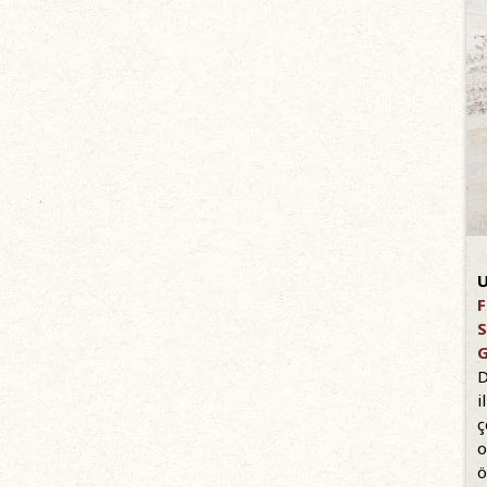
U
F
S
G
D
i
ç
o
ö