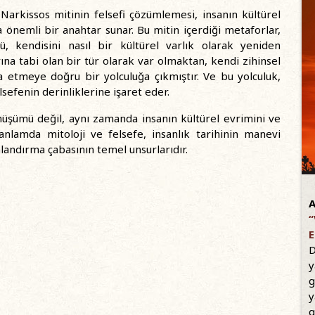
Narkissos mitinin felsefi çözümlemesi, insanın kültürel
önemli bir anahtar sunar. Bu mitin içerdiği metaforlar,
ü, kendisini nasıl bir kültürel varlık olarak yeniden
rına tabi olan bir tür olarak var olmaktan, kendi zihinsel
şa etmeye doğru bir yolculuğa çıkmıştır. Ve bu yolculuk,
sefenin derinliklerine işaret eder.
nüşümü değil, aynı zamanda insanın kültürel evrimini ve
anlamda mitoloji ve felsefe, insanlık tarihinin manevi
landırma çabasının temel unsurlarıdır.
A
“
E
D
y
g
y
g