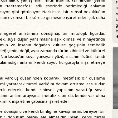
koanalitik yaklaşımlar, mitin insanlık tarihindeki yerini
s
un "Metamorfoz" adlı eserinde betimlediği anlamın
a
lamıyor gibi görünüyor. Narkissos, bir ruhsal bozukluğun
A
şunun evrimsel bir sürece girmesine işaret eden çok daha
t
g
b
imgesel anlatımına dönüşmüş bir mitolojik figürdür.
d
rek, suya düşen yansımasına aşık olması ve nihayetinde
ümün ve insanın doğadan kültüre geçişinin sembolik
 değişimini değil, aynı zamanda türün zihinsel ve kültürel
Narkissos’un suya yansıyan yüzü, insanın özünü kendi
bulamadığı anlamı kendi soyut kurgusuyla inşa etmeye
al varoluş düzeninden koparak, metafizik bir düzleme
emi yaratarak türsel varlığını devam ettirme arzusudur.
rk ederek, kendi zihinsel yapısının yarattığı soyut
sanın anlam arayışına, metafizik bir düzlemde var olma
kimlik inşa etme çabasına işaret eder.
ne dönüşünü ve kendi kimliğine kavuşmasını, bireysel bir
 bir dönüşüm olarak ele almasıdır. İnsan, kendi türsel