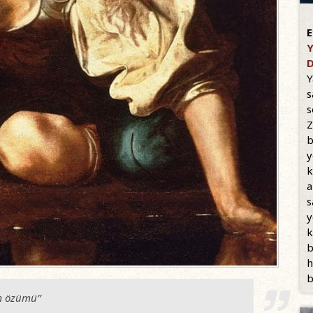
E
Y
D
Y
s
s
Z
b
y
k
a
s
y
k
b
h
b
 özümü’’