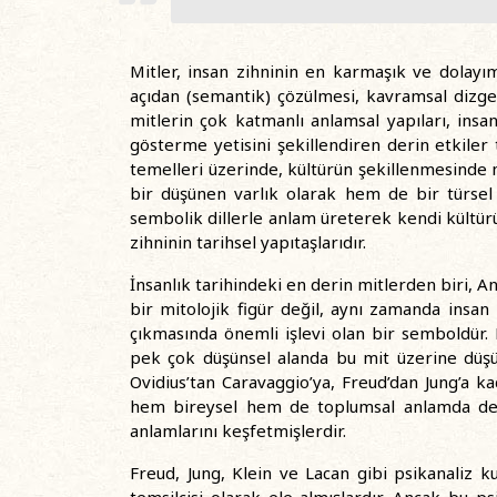
Mitler, insan zihninin en karmaşık ve dolayım
açıdan (semantik) çözülmesi, kavramsal dizgel
mitlerin çok katmanlı anlamsal yapıları, ins
gösterme yetisini şekillendiren derin etkiler t
temelleri üzerinde, kültürün şekillenmesinde m
bir düşünen varlık olarak hem de bir türsel 
sembolik dillerle anlam üreterek kendi kültürü
zihninin tarihsel yapıtaşlarıdır.
İnsanlık tarihindeki en derin mitlerden biri, An
bir mitolojik figür değil, aynı zamanda insan
çıkmasında önemli işlevi olan bir semboldür.
pek çok düşünsel alanda bu mit üzerine düşün
Ovidius’tan Caravaggio’ya, Freud’dan Jung’a k
hem bireysel hem de toplumsal anlamda deri
anlamlarını keşfetmişlerdir.
Freud, Jung, Klein ve Lacan gibi psikanaliz ku