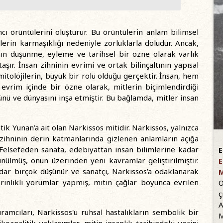
cı örüntülerini oluşturur. Bu örüntülerin anlam bilimsel
erin karmaşıklığı nedeniyle zorluklarla doludur. Ancak,
anın düşünme, eyleme ve tarihsel bir özne olarak varlık
aşır. İnsan zihninin evrimi ve ortak bilinçaltının yapısal
itolojilerin, büyük bir rolü olduğu gerçektir. İnsan, hem
evrim içinde bir özne olarak, mitlerin biçimlendirdiği
nü ve dünyasını inşa etmiştir. Bu bağlamda, mitler insan
tik Yunan’a ait olan Narkissos mitidir. Narkissos, yalnızca
 zihninin derin katmanlarında gizlenen anlamların açığa
 Felsefeden sanata, edebiyattan insan bilimlerine kadar
E
ülmüş, onun üzerinden yeni kavramlar geliştirilmiştir.
E
adar birçok düşünür ve sanatçı, Narkissos’a odaklanarak
nlikli yorumlar yapmış, mitin çağlar boyunca evrilen
O
ç
A
ramcıları, Narkissos'u ruhsal hastalıkların sembolik bir
M