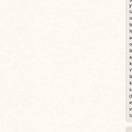
y
t
n
b
h
a
o
b
a
k
Y
b
k
s
(
e
v
t