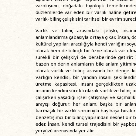
varoluşunu, doğadaki biyolojik temellerinde
düzlemlerde var eden bir varlık haline getir
varlık-bilinç çelişkisini tarihsel bir evrim süre
Varlık ve bilinç arasındaki çelişki, insa
anlamlandırma çabasıyla ortaya çıkar. İnsan, do
kültürel yapıları aracılığıyla kendi varlığını s
olarak hem de bilinçli bir özne olarak var olma
sürekli bir çelişkiyi de beraberinde getirir
bazen en derin anlamların bile anlam yitimine 
olarak varlık ve bilinç arasında bir denge 
Varlığın kendisi, bir yandan insanı şekillen
üretme kapasitesi, insanı gerçeklikten uzak
insanın kendini sürekli olarak varlık ve bilinç
çalışırken yaşadığı içsel çatışmayı ve saçmal
arayışı doğurur; her anlam, başka bir anla
karmaşık bir varlık sorunuyla baş başa bırakı
benzetişimci bir bilinç yapısından nesnel bir 
eder. İnsan, kendi türsel trajedisini bir yapbo
yeryüzü arenasında yer alır .