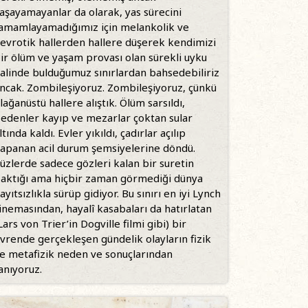
aşayamayanlar da olarak, yas sürecini
amamlayamadığımız için melankolik ve
evrotik hallerden hallere düşerek kendimizi
ir ölüm ve yaşam provası olan sürekli uyku
alinde bulduğumuz sınırlardan bahsedebiliriz
ncak. Zombileşiyoruz. Zombileşiyoruz, çünkü
lağanüstü hallere alıştık. Ölüm sarsıldı,
edenler kayıp ve mezarlar çoktan sular
ltında kaldı. Evler yıkıldı, çadırlar açılıp
apanan acil durum şemsiyelerine döndü.
üzlerde sadece gözleri kalan bir suretin
aktığı ama hiçbir zaman görmediği dünya
ayıtsızlıkla sürüp gidiyor. Bu sınırı en iyi Lynch
inemasından, hayalî kasabaları da hatırlatan
Lars von Trier’in Dogville filmi gibi) bir
vrende gerçekleşen gündelik olayların fizik
e metafizik neden ve sonuçlarından
anıyoruz.