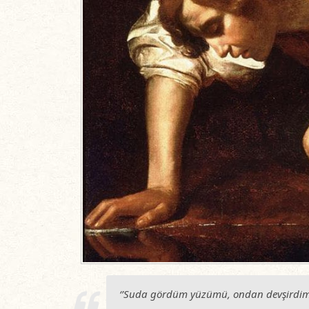
‘’Suda gördüm yüzümü, ondan devşirdim