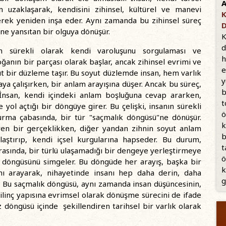
A
n uzaklaşarak, kendisini zihinsel, kültürel ve manevi
K
erek yeniden inşa eder. Aynı zamanda bu zihinsel süreç
cine yansıtan bir olguya dönüşür.
K
d
nın sürekli olarak kendi varoluşunu sorgulaması ve
h
ğanın bir parçası olarak başlar, ancak zihinsel evrimi ve
e
oyut bir düzleme taşır. Bu soyut düzlemde insan, hem varlık
y
ya çalışırken, bir anlam arayışına düşer. Ancak bu süreç,
b
: İnsan, kendi içindeki anlam boşluğuna cevap ararken,
t
yol açtığı bir döngüye girer. Bu çelişki, insanın sürekli
ö
kurma çabasında, bir tür "saçmalık döngüsü"ne dönüşür.
k
diren bir gerçeklikken, diğer yandan zihnin soyut anlam
b
laştırıp, kendi içsel kurgularına hapseder. Bu durum,
t
 arasında, bir türlü ulaşamadığı bir dengeye yerleştirmeye
ö
ık döngüsünü simgeler. Bu döngüde her arayış, başka bir
k
mı arayarak, nihayetinde insanı hep daha derin, daha
g
r. Bu saçmalık döngüsü, aynı zamanda insan düşüncesinin,
bilinç yapısına evrimsel olarak dönüşme sürecini de ifade
z döngüsü içinde şekillendiren tarihsel bir varlık olarak