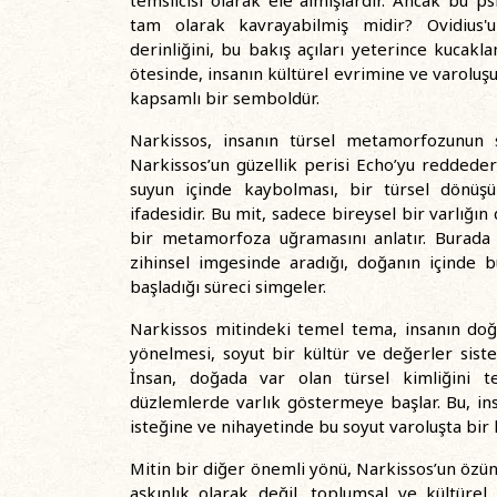
temsilcisi olarak ele almışlardır. Ancak bu psi
tam olarak kavrayabilmiş midir? Ovidius'
derinliğini, bu bakış açıları yeterince kucak
ötesinde, insanın kültürel evrimine ve varolu
kapsamlı bir semboldür.
Narkissos, insanın türsel metamorfozunun s
Narkissos’un güzellik perisi Echo’yu reddede
suyun içinde kaybolması, bir türsel dönüş
ifadesidir. Bu mit, sadece bireysel bir varlığın
bir metamorfoza uğramasını anlatır. Burada 
zihinsel imgesinde aradığı, doğanın içinde 
başladığı süreci simgeler.
Narkissos mitindeki temel tema, insanın doğ
yönelmesi, soyut bir kültür ve değerler sist
İnsan, doğada var olan türsel kimliğini te
düzlemlerde varlık göstermeye başlar. Bu, in
isteğine ve nihayetinde bu soyut varoluşta bir 
Mitin bir diğer önemli yönü, Narkissos’un özü
aşkınlık olarak değil, toplumsal ve kültürel