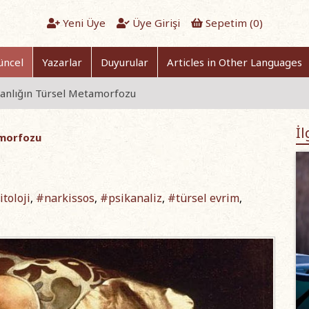
Yeni Üye
Üye Girişi
Sepetim (
0
)
üncel
Yazarlar
Duyurular
Articles in Other Languages
nsanlığın Türsel Metamorfozu
İl
amorfozu
toloji
#narkissos
#psikanaliz
#türsel evrim
,
,
,
,