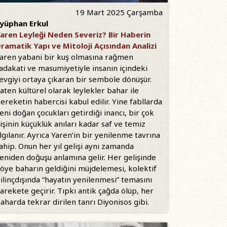
19 Mart 2025 Çarşamba
yüphan Erkul
aren Leyleği Neden Severiz? Bir Haberin
ramatik Yapı ve Mitoloji Açısından Analizi
aren yabani bir kuş olmasına rağmen
adakati ve masumiyetiyle insanın içindeki
evgiyi ortaya çıkaran bir sembole dönüşür.
aten kültürel olarak leylekler bahar ile
ereketin habercisi kabul edilir. Yine fabllarda
eni doğan çocukları getirdiği inancı, bir çok
işinin küçüklük anıları kadar saf ve temiz
lgılanır. Ayrıca Yaren’in bir yenilenme tavrına
ahip. Onun her yıl gelişi aynı zamanda
eniden doğuşu anlamına gelir. Her gelişinde
öye baharın geldiğini müjdelemesi, kolektif
ilinçdışında “hayatın yenilenmesi” temasını
arekete geçirir. Tıpkı antik çağda ölüp, her
aharda tekrar dirilen tanrı Diyonisos gibi.