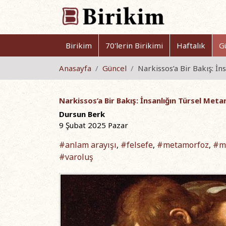
Birikim
70'lerin Birikimi
Haftalık
G
Anasayfa
Güncel
Narkissos’a Bir Bakış: İ
Narkissos’a Bir Bakış: İnsanlığın Türsel Met
Dursun Berk
9 Şubat 2025 Pazar
#anlam arayışı
#felsefe
#metamorfoz
#mi
,
,
,
#varoluş