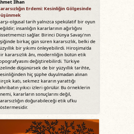
hmet İlhan
ararsızlığın Erdemi: Kesinliğin Gölgesinde
Düşünmek
arşı-olgusal tarih yalnızca spekülatif bir oyun
eğildir; insanlığın kararlarının ağırlığını
issetmemizi sağlar. Birinci Dünya Savaşı’nın
şiğinde birkaç gün süren kararsızlık, belki de
üzyıllık bir yıkımı önleyebilirdi. Hiroşima’da
ir kararsızlık ânı, modernliğin bütün etik
opografyasını değiştirebilirdi. Türkiye
zelinde düşünürsek de bir yüzyıllık tarihte,
esinliğinden hiç şüphe duyulmadan alınan
irçok katı, sekmez kararın yarattığı
ahribatın yıkıcı izleri görülür. Bu örneklerin
nemi, kararların sonuçlarını değil,
ararsızlığın doğurabileceği etik ufku
östermesidir.