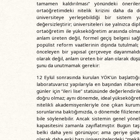
tamamen kaldırılması” yönündeki öneriler
ortaöğretimdeki nitelik krizini daha da d
üniversiteye yerleşebildiği bir sistem 
değersizleştirir; üniversiteleri ise yalnızca dipl
ortaöğretim ile yükseköğretim arasında olması
anlam üreten değil, formel geçiş belgesi sağl
popülist reform vaatlerinin dışında tutulmalı; 
önceleyen bir yapısal çerçeveye dayanmalıdı
olarak değil, anlam üreten bir alan olarak dü
şunu da unutmamak gerekir:
12 Eylül sonrasında kurulan YÖK’ün başlattığ
laboratuvarsız yapılarıyla en başından itibaren
günler için “ileri lise” statüsünde değerlendir
doğru olmaz; aynı dönemde, ideal yükseköğret
nitelikli akademisyenleriyle öne çıkan kuru
sorunlarına baktığımızda, o dönemde filizlenen
bile söylenebilir. Ancak sistemin genel yöne
kapasitesini zamanla zayıflatmıştır. Bugün taş
belki daha yeni görünüyor; ama geriye giden, 
olarak daha eski bazı üniversitelerdeki “mekân