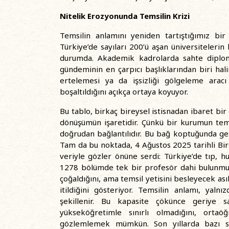
Nitelik Erozyonunda Temsilin Krizi
Temsilin anlamını yeniden tartıştığımız bi
Türkiye’de sayıları 200’ü aşan üniversiteleri
durumda. Akademik kadrolarda sahte diploma
gündeminin en çarpıcı başlıklarından biri hal
ertelemesi ya da işsizliği gölgeleme aracı 
boşaltıldığını açıkça ortaya koyuyor.
Bu tablo, birkaç bireysel istisnadan ibaret bir 
dönüşümün işaretidir. Çünkü bir kurumun tems
doğrudan bağlantılıdır. Bu bağ koptuğunda ger
Tam da bu noktada, 4 Ağustos 2025 tarihli Bi
veriyle gözler önüne serdi: Türkiye’de tıp, h
1278 bölümde tek bir profesör dahi bulunmuyo
çoğaldığını, ama temsil yetisini besleyecek ası
itildiğini gösteriyor. Temsilin anlamı, yalnı
şekillenir. Bu kapasite çökünce geriye sa
yükseköğretimle sınırlı olmadığını, ortaö
gözlemlemek mümkün. Son yıllarda bazı siyas