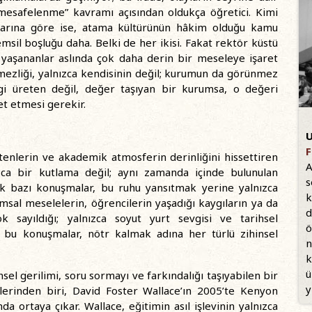
esafelenme” kavramı açısından oldukça öğretici. Kimi
ılarına göre ise, atama kültürünün hâkim olduğu kamu
sil boşluğu daha. Belki de her ikisi. Fakat rektör küstü
 yaşananlar aslında çok daha derin bir meseleye işaret
mezliği, yalnızca kendisinin değil; kurumun da görünmez
lgi üreten değil, değer taşıyan bir kurumsa, o değeri
et etmesi gerekir.
U
F
etenlerin ve akademik atmosferin derinliğini hissettiren
A
zca bir kutlama değil; aynı zamanda içinde bulunulan
s
ak bazı konuşmalar, bu ruhu yansıtmak yerine yalnızca
k
umsal meselelerin, öğrencilerin yaşadığı kaygıların ya da
d
 sayıldığı; yalnızca soyut yurt sevgisi ve tarihsel
ö
u bu konuşmalar, nötr kalmak adına her türlü zihinsel
n
k
ü
sel gerilimi, soru sormayı ve farkındalığı taşıyabilen bir
y
klerinden biri, David Foster Wallace’ın 2005’te Kenyon
 ortaya çıkar. Wallace, eğitimin asıl işlevinin yalnızca