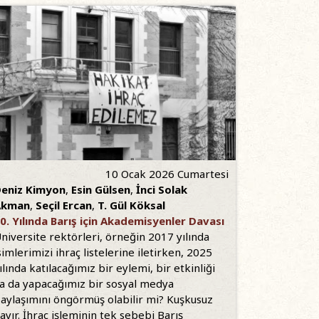
10 Ocak 2026 Cumartesi
eniz Kimyon
,
Esin Gülsen
,
İnci Solak
Akman
,
Seçil Ercan
,
T. Gül Köksal
0. Yılında Barış için Akademisyenler Davası
niversite rektörleri, örneğin 2017 yılında
simlerimizi ihraç listelerine iletirken, 2025
ılında katılacağımız bir eylemi, bir etkinliği
a da yapacağımız bir sosyal medya
aylaşımını öngörmüş olabilir mi? Kuşkusuz
ayır. İhraç işleminin tek sebebi Barış