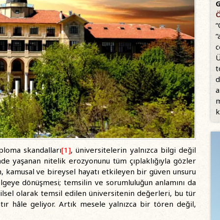
G
Ö
“
“
c
Ü
t
d
a
m
k
loma skandalları
[1]
, üniversitelerin yalnızca bilgi değil
de yaşanan nitelik erozyonunu tüm çıplaklığıyla gözler
, kamusal ve bireysel hayatı etkileyen bir güven unsuru
elgeye dönüşmesi; temsilin ve sorumluluğun anlamını da
lsel olarak temsil edilen üniversitenin değerleri, bu tür
tır hâle geliyor. Artık mesele yalnızca bir tören değil,