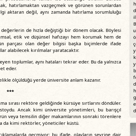
h
lışmak, hatırlamaktan vazgeçmek ve görünen sorunlardan
d
ilgi aktaran değil, aynı zamanda hatırlama sorumluluğu
i
B
, değerlerin de hızla değiştiği bir dönem olacak. Böylesi
u
plumsal, etik ve düşünsel hafızayı hem korumak hem de
ö
ün parçası olan değer bilgisi başka biçimlerde ifade
ç
ar alabilecek kırılmalar yaratacaktır.
y
k
en toplumlar, aynı hataları tekrar eder. Bu da yalnızca
y
et eder.
b
f
telikle ölçüldüğü yerde üniversite anlam kazanır.
d
h
***
g
a sırası rektöre geldiğinde kürsüye sırtlarını döndüler.
e
stoydu. Ancak kimi üniversite yönetimleri, bu barışçıl
d
örün veya temsilin diğer makamlarının sonraki törenlere
a da kimi rektörler, yöneticiler küstü.
çıklamalarda geçmiyor; bu ifade, olayların seyrine dair