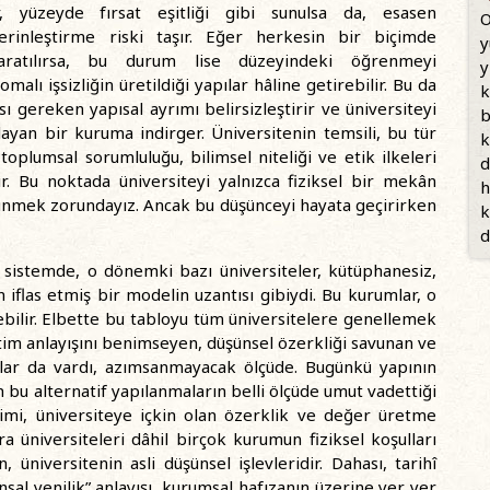
, yüzeyde fırsat eşitliği gibi sunulsa da, esasen
O
erinleştirme riski taşır. Eğer herkesin bir biçimde
y
yaratılırsa, bu durum lise düzeyindeki öğrenmeyi
y
omalı işsizliğin üretildiği yapılar hâline getirebilir. Bu da
k
 gereken yapısal ayrımı belirsizleştirir ve üniversiteyi
b
ayan bir kuruma indirger. Üniversitenin temsili, bu tür
k
toplumsal sorumluluğu, bilimsel niteliği ve etik ilkeleri
d
r. Bu noktada üniversiteyi yalnızca fiziksel bir mekân
h
şünmek zorundayız. Ancak bu düşünceyi hayata geçirirken
k
d
ı sistemde, o dönemki bazı üniversiteler, kütüphanesiz,
 iflas etmiş bir modelin uzantısı gibiydi. Bu kurumlar, o
ilebilir. Elbette bu tabloyu tüm üniversitelere genellemek
im anlayışını benimseyen, düşünsel özerkliği savunan ve
mlar da vardı, azımsanmayacak ölçüde. Bugünkü yapının
 bu alternatif yapılanmaların belli ölçüde umut vadettiği
limi, üniversiteye içkin olan özerklik ve değer üretme
ra üniversiteleri dâhil birçok kurumun fiziksel koşulları
üniversitenin asli düşünsel işlevleridir. Dahası, tarihî
sal yenilik” anlayışı, kurumsal hafızanın üzerine yer yer