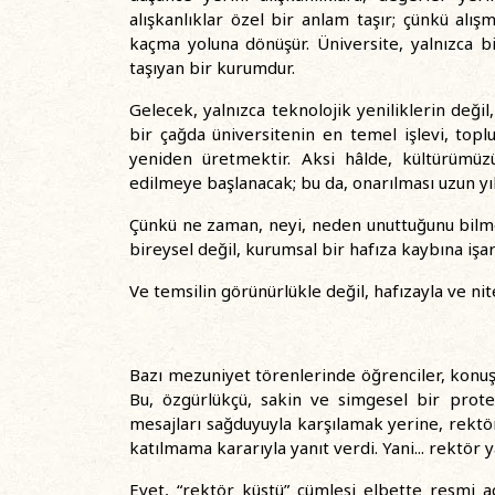
alışkanlıklar özel bir anlam taşır; çünkü a
kaçma yoluna dönüşür. Üniversite, yalnızca b
taşıyan bir kurumdur.
Gelecek, yalnızca teknolojik yeniliklerin değil
bir çağda üniversitenin en temel işlevi, to
yeniden üretmektir. Aksi hâlde, kültürümüz
edilmeye başlanacak; bu da, onarılması uzun yıll
Çünkü ne zaman, neyi, neden unuttuğunu bilmey
bireysel değil, kurumsal bir hafıza kaybına işar
Ve temsilin görünürlükle değil, hafızayla ve ni
Bazı mezuniyet törenlerinde öğrenciler, konuşm
Bu, özgürlükçü, sakin ve simgesel bir prote
mesajları sağduyuyla karşılamak yerine, rekt
katılmama kararıyla yanıt verdi. Yani... rektör y
Evet, “rektör küstü” cümlesi elbette resmi a