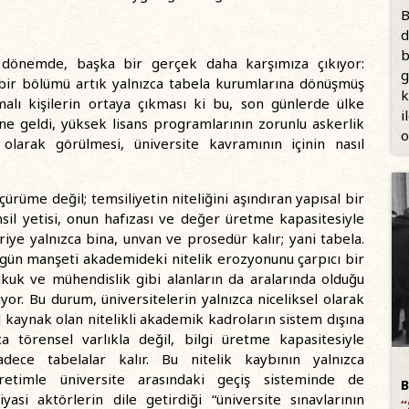
B
d
b
r dönemde, başka bir gerçek daha karşımıza çıkıyor:
g
n bir bölümü artık yalnızca tabela kurumlarına dönüşmüş
k
lı kişilerin ortaya çıkması ki bu, son günlerde ülke
i
ine geldi, yüksek lisans programlarının zorunlu askerlik
o
olarak görülmesi, üniversite kavramının içinin nasıl
çürüme değil; temsiliyetin niteliğini aşındıran yapısal bir
il yetisi, onun hafızası ve değer üretme kapasitesiyle
iye yalnızca bina, unvan ve prosedür kalır; yani tabela.
rgün manşeti akademideki nitelik erozyonunu çarpıcı bir
ukuk ve mühendislik gibi alanların da aralarında olduğu
r. Bu durum, üniversitelerin yalnızca niceliksel olarak
l kaynak olan nitelikli akademik kadroların sistem dışına
zca törensel varlıkla değil, bilgi üretme kapasitesiyle
dece tabelalar kalır. Bu nitelik kaybının yalnızca
ğretimle üniversite arasındaki geçiş sisteminde de
B
i aktörlerin dile getirdiği “üniversite sınavlarının
“