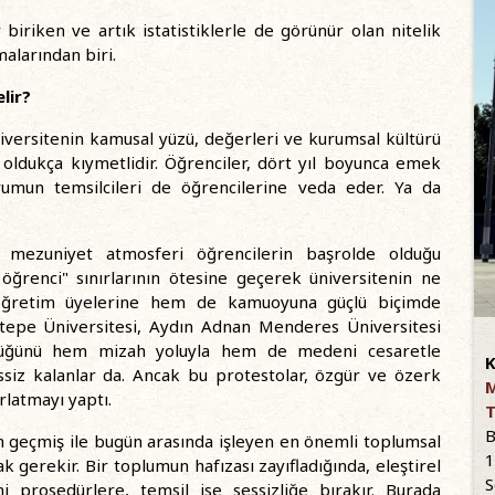
 biriken ve artık istatistiklerle de görünür olan nitelik
alarından biri.
lir?
niversitenin kamusal yüzü, değerleri ve kurumsal kültürü
oldukça kıymetlidir. Öğrenciler, dört yıl boyunca emek
umun temsilcileri de öğrencilerine veda eder. Ya da
de, mezuniyet atmosferi öğrencilerin başrolde olduğu
 öğrenci" sınırlarının ötesine geçerek üniversitenin ne
 öğretim üyelerine hem de kamuoyuna güçlü biçimde
ettepe Üniversitesi, Aydın Adnan Menderes Üniversitesi
rlüğünü hem mizah yoluyla hem de medeni cesaretle
K
ssiz kalanlar da. Ancak bu protestolar, özgür ve özerk
M
rlatmayı yaptı.
T
B
in geçmiş ile bugün arasında işleyen en önemli toplumsal
1
 gerekir. Bir toplumun hafızası zayıfladığında, eleştirel
S
ni prosedürlere, temsil ise sessizliğe bırakır. Burada