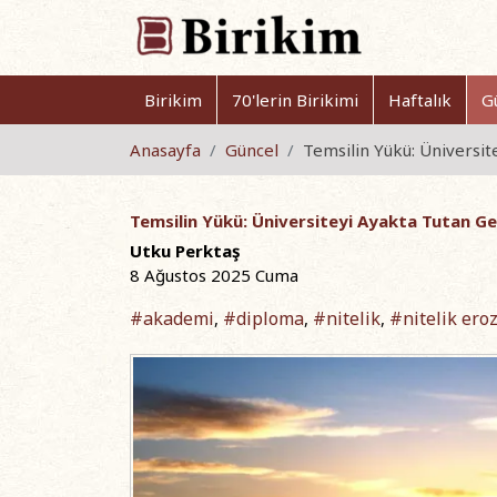
Birikim
70'lerin Birikimi
Haftalık
G
Anasayfa
Güncel
Temsilin Yükü: Üniversi
Temsilin Yükü: Üniversiteyi Ayakta Tutan G
Utku Perktaş
8 Ağustos 2025 Cuma
#akademi
#diploma
#nitelik
#nitelik ero
,
,
,