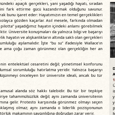
ündeki apaçık gerçekleri, yani yaşadığı hayatı, sıradan
ilerini fark ettirme gücü kazandırmak olduğunu savunur.
rak bunu işaret eder: Hayatımızın en temel gerçeklikleri
kolayca gözden kaçarlar. Asıl mesele, farkında olmadan
pilotta” yaşadığımız hayatın içindeki anlamı görebilmek
ktir. Üniversite konuşmaları da yalnızca bilgi ve başarıyı
k hayatın ve alışkanlıkların altında saklı olan gerçekleri
mluluğu aşılamalıdır. İşte “bu su” ifadesiyle Wallace’ın
nde ama çoğu zaman görünmez olan gerçekliğin her an
enin entelektüel cesaretini değil; yönetimsel konforunu
D
lumsal sorumluluğu hatırlatma yeridir. Yalnızca başarıyı
 düşünmeyi önceleyen bir üniversite ideali, ancak bu tür
1
Ü
 kamusal alanda söz hakkı talebidir. Bu tür bir tepkiye
i
tiriye tahammülsüzlük değil; aynı zamanda üniversitenin
y
ına gelir. Protesto karşısında görünmez olmayı seçen
y
uzaklaşmış olmaz; aynı zamanda o liderlik pozisyonunun
p
ktörlük makamının saygınlığına doğrudan zarar verir.
h