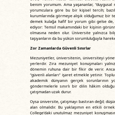
benim yorumum. Ama yaşananlar, “duygusal m
yorumculara göre bu bir kişisel tercih; baz
kurumlarında görmeye alışık olduğumuz bir tem
demek kulağa hafif bir yorum gibi gelse de,
ediyor: Temsil makamındaki bir kişinin görün
olmasına neden olur. Üniversite yalnızca bi
taşıyanların da bu yükün sorumluluğuyla harek
Zor Zamanlarda Güvenli Sınırlar
Mezuniyetler, üniversitenin, üniversiteyi yön
yerlerdir. Zira mezuniyet konuşmaları yalnı
dönemin ruhuna dair bir fikir de verir. Anc
“güvenli alanları” işaret etmekle yetinir. Topl
akademik dünyanın gerçek sorunlarının yok
göndermelerle sınırlı bir dilin hâkim olduğ
çatışmadan uzak durur.
Oysa üniversite, çatışmayı bastıran değil; düşün
alan olmalıdır. Bu yaklaşımın en etkili örne
College’daki unutulmaz mezuniyet konuşmasında