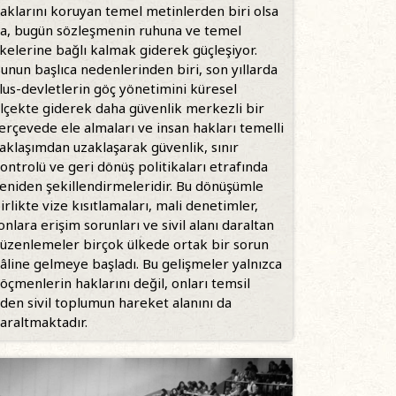
aklarını koruyan temel metinlerden biri olsa
a, bugün sözleşmenin ruhuna ve temel
lkelerine bağlı kalmak giderek güçleşiyor.
unun başlıca nedenlerinden biri, son yıllarda
lus-devletlerin göç yönetimini küresel
lçekte giderek daha güvenlik merkezli bir
erçevede ele almaları ve insan hakları temelli
aklaşımdan uzaklaşarak güvenlik, sınır
ontrolü ve geri dönüş politikaları etrafında
eniden şekillendirmeleridir. Bu dönüşümle
irlikte vize kısıtlamaları, mali denetimler,
onlara erişim sorunları ve sivil alanı daraltan
üzenlemeler birçok ülkede ortak bir sorun
âline gelmeye başladı. Bu gelişmeler yalnızca
öçmenlerin haklarını değil, onları temsil
den sivil toplumun hareket alanını da
araltmaktadır.