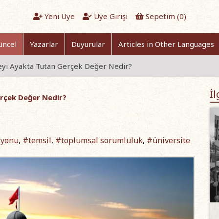
Yeni Üye
Üye Girişi
Sepetim (
0
)
üncel
Yazarlar
Duyurular
Articles in Other Languages
teyi Ayakta Tutan Gerçek Değer Nedir?
İl
erçek Değer Nedir?
zyonu
#temsil
#toplumsal sorumluluk
#üniversite
,
,
,