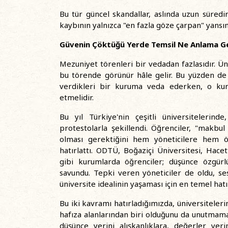
Bu tür güncel skandallar, aslında uzun süredir
kaybının yalnızca "en fazla göze çarpan" yansım
Güvenin Çöktüğü Yerde Temsil Ne Anlama Ge
Mezuniyet törenleri bir vedadan fazlasıdır. Ü
bu törende görünür hâle gelir. Bu yüzden de 
verdikleri bir kuruma veda ederken, o kur
etmelidir.
Bu yıl Türkiye'nin çeşitli üniversitelerin
protestolarla şekillendi. Öğrenciler, "makbul
olması gerektiğini hem yöneticilere hem
hatırlattı. ODTÜ, Boğaziçi Üniversitesi, Hac
gibi kurumlarda öğrenciler; düşünce özgü
savundu. Tepki veren yöneticiler de oldu, se
üniversite idealinin yaşaması için en temel hatı
Bu iki kavramı hatırladığımızda, üniversiteler
hafıza alanlarından biri olduğunu da unutmamak
düşünce yerini alışkanlıklara, değerler yeri