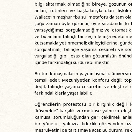
bilgi aktarmak olmadığını; bireye, gözünün ön
anları, rutinleri ve başkalarıyla olan ilişk
Wallace’ın meşhur “bu su” metaforu da tam ola
çoğu zaman öyle görünür, öyle sıradandır ki 
varsaydığımız, sorgulamadığımız ve “otomatik 
ve bu anlamı bilinçli bir seçimle inşa edebilme
kutsamakla yetinmemeli; dinleyicilerine, gündeli
sorgulatmalı, bilinçle yaşama cesareti ve soru
vurguladığı gibi, esas olan gözümüzün önü
içinde farkındalığı sürdürebilmektir.
Bu tür konuşmaların yaygınlaşması, üniversit
temsil eder. Mezuniyetler, konforu değil; top
değil, bilinçle yaşama cesaretini ve eleştirel
farkındalıklarla yaşatılabilir.
Öğrencilerin protestosu bir kırgınlık değil;
“küsmekle” karşılık vermek ise yalnızca eleş
kamusal sorumluluğundan geri çekilmek anlam
bir yönetici, yalnızca liderlik görevinden 
meşruiyetini de tartışmaya açar. Bu durum, re