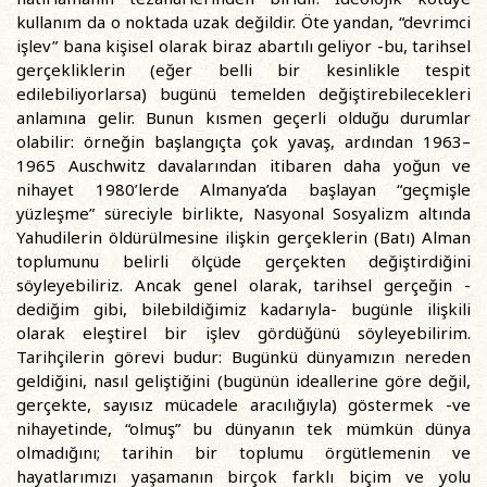
kullanım da o noktada uzak değildir. Öte yandan, “devrimci
işlev” bana kişisel olarak biraz abartılı geliyor -bu, tarihsel
gerçekliklerin (eğer belli bir kesinlikle tespit
edilebiliyorlarsa) bugünü temelden değiştirebilecekleri
anlamına gelir. Bunun kısmen geçerli olduğu durumlar
olabilir: örneğin başlangıçta çok yavaş, ardından 1963–
1965 Auschwitz davalarından itibaren daha yoğun ve
nihayet 1980’lerde Almanya’da başlayan “geçmişle
yüzleşme” süreciyle birlikte, Nasyonal Sosyalizm altında
Yahudilerin öldürülmesine ilişkin gerçeklerin (Batı) Alman
toplumunu belirli ölçüde gerçekten değiştirdiğini
söyleyebiliriz. Ancak genel olarak, tarihsel gerçeğin -
dediğim gibi, bilebildiğimiz kadarıyla- bugünle ilişkili
olarak eleştirel bir işlev gördüğünü söyleyebilirim.
Tarihçilerin görevi budur: Bugünkü dünyamızın nereden
geldiğini, nasıl geliştiğini (bugünün ideallerine göre değil,
gerçekte, sayısız mücadele aracılığıyla) göstermek -ve
nihayetinde, “olmuş” bu dünyanın tek mümkün dünya
olmadığını; tarihin bir toplumu örgütlemenin ve
hayatlarımızı yaşamanın birçok farklı biçim ve yolu