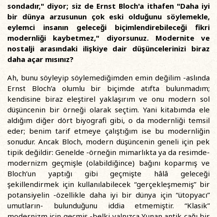
sondadır," diyor; siz de Ernst Bloch'a ithafen "Daha iyi
bir dünya arzusunun çok eski olduğunu söylemekle,
eylemci insanın geleceği biçimlendirebileceği fikri
modernliği kaybetmez," diyorsunuz. Modernite ve
nostalji arasındaki ilişkiye dair düşüncelerinizi biraz
daha açar mısınız?
Ah, bunu söyleyip söylemediğimden emin değilim -aslında
Ernst Bloch’a olumlu bir biçimde atıfta bulunmadım;
kendisine biraz eleştirel yaklaşırım ve onu modern sol
düşüncenin bir örneği olarak seçtim. Yani kitabımda ele
aldığım diğer dört biyografi gibi, o da modernliği temsil
eder; benim tarif etmeye çalıştığım ise bu modernliğin
sonudur. Ancak Bloch, modern düşüncenin geneli için pek
tipik değildir: Genelde -örneğin mimarlıkta ya da resimde-
modernizm geçmişle (olabildiğince) bağını koparmış ve
Bloch’un yaptığı gibi geçmişte hâlâ geleceği
şekillendirmek için kullanılabilecek “gerçekleşmemiş” bir
potansiyelin -özellikle daha iyi bir dünya için “ütopyacı”
umutların- bulunduğunu iddia etmemiştir. “Klasik”
modernizm için geçmiş -belki yalnızca Yunan antik çağı bir