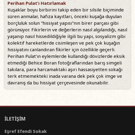
Perihan Pulat’ı Hatırlamak
Kuşaklar boyu birbirini takip eden bir silsile biçiminde
süren anmalar, hafıza kayıtları, önceki kuşağa duyulan
borçluluk solun “hissiyat yapısı”nın birer parçası gibi
görünüyor. Fikirlerin ve değerlerin nasıl algılandığı, nasıl
yaşanıp nasıl hissedildiğiyle ilgili bu yapı, sosyalizm gibi
kolektif hareketlerde cisimleşen ve pek çok kuşağın
hissiyatını canlandıran fikirler için özellikle geçerli.
Perihan Pulat’ın eylemlerde kullandığı dövizlerde eksik
etmediği Behice Boran fotoğraflarından barış simgeli
takılara, para harcamaktaki aşırı hassasiyetten sokağı
terk etmemekteki inada varana dek pek çok imge ve
davranış da bu hissiyat çerçevesinde okunabilir.
İLETİŞİM
Eşref Efendi Sokak