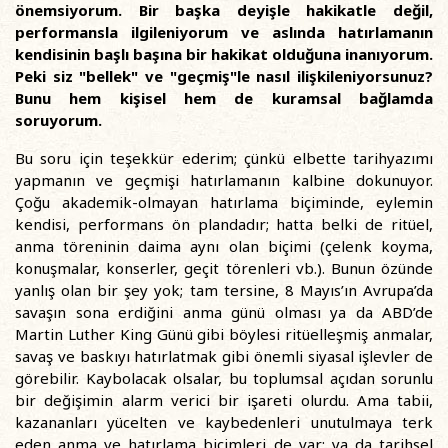
önemsiyorum. Bir başka deyişle hakikatle değil,
performansla ilgileniyorum ve aslında hatırlamanın
kendisinin başlı başına bir hakikat olduğuna inanıyorum.
Peki siz "bellek" ve "geçmiş"le nasıl ilişkileniyorsunuz?
Bunu hem kişisel hem de kuramsal bağlamda
soruyorum.
Bu soru için teşekkür ederim; çünkü elbette tarihyazımı
yapmanın ve geçmişi hatırlamanın kalbine dokunuyor.
Çoğu akademik-olmayan hatırlama biçiminde, eylemin
kendisi, performans ön plandadır; hatta belki de ritüel,
anma töreninin daima aynı olan biçimi (çelenk koyma,
konuşmalar, konserler, geçit törenleri vb.). Bunun özünde
yanlış olan bir şey yok; tam tersine, 8 Mayıs’ın Avrupa’da
savaşın sona erdiğini anma günü olması ya da ABD’de
Martin Luther King Günü gibi böylesi ritüelleşmiş anmalar,
savaş ve baskıyı hatırlatmak gibi önemli siyasal işlevler de
görebilir. Kaybolacak olsalar, bu toplumsal açıdan sorunlu
bir değişimin alarm verici bir işareti olurdu. Ama tabii,
kazananları yücelten ve kaybedenleri unutulmaya terk
eden anma ve hatırlama biçimleri de var; ya da tarihsel