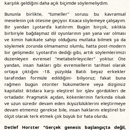
karşılık geldiğini daha açık biçimde söylemeliydim.
Bununla birlikte, “tümeller” sorusu bu kavramsal
meselenin çok ötesine geçiyor. Kısaca söylemeye çalışayım.
Bir yandan Lyotard’a katılırım: Bugün birçok, sıklıkla
birbiriyle bağdaşmaz dil oyunlarının yan yana var olması
ve kimin hakikate sahip olduğunu mutlaka bilmek ya da
söylemek zorunda olmamamız olumlu, hatta post-modern
bir gelişmedir. Lyotard’ın dediği gibi, artık söylemlerimizi
düzenleyen evrensel “metabelirleyiciler” yoktur. Öte
yandan, insan hakları gibi evrensellerin tarihsel olarak
ortaya çıktığını -18. yüzyılda Batılı beyaz erkekler
tarafından formüle edildiğini- biliyoruz; fakat buna
rağmen bugün otoriter hükümetlere veya dizginsiz
kapitalist iktidara karşı eleştirel bir işlev gördükleri de
ortadadır. Pragmatik açıdan, kökenlerinin farkında olsak
ve uzun süredir devam eden ikiyüzlülüklerini eleştirmeye
devam etmemiz gerekse bile, insan haklarını eleştirel bir
ölçüt olarak terk etmek çok büyük bir hata olurdu.
Detlef Horster "Gerçek genesis başlangıçta değil,