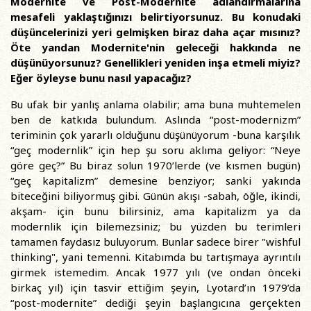
Modernite ve Post-Modernite adlandırmalarına
mesafeli yaklaştığınızı belirtiyorsunuz. Bu konudaki
düşüncelerinizi yeri gelmişken biraz daha açar mısınız?
Öte yandan Modernite'nin geleceği hakkında ne
düşünüyorsunuz? Genellikleri yeniden inşa etmeli miyiz?
Eğer öyleyse bunu nasıl yapacağız?
Bu ufak bir yanlış anlama olabilir; ama buna muhtemelen
ben de katkıda bulundum. Aslında “post-modernizm”
teriminin çok yararlı olduğunu düşünüyorum -buna karşılık
“geç modernlik” için hep şu soru aklıma geliyor: “Neye
göre geç?” Bu biraz solun 1970’lerde (ve kısmen bugün)
“geç kapitalizm” demesine benziyor; sanki yakında
biteceğini biliyormuş gibi. Günün akışı -sabah, öğle, ikindi,
akşam- için bunu bilirsiniz, ama kapitalizm ya da
modernlik için bilemezsiniz; bu yüzden bu terimleri
tamamen faydasız buluyorum. Bunlar sadece birer "wishful
thinking", yani temenni. Kitabımda bu tartışmaya ayrıntılı
girmek istemedim. Ancak 1977 yılı (ve ondan önceki
birkaç yıl) için tasvir ettiğim şeyin, Lyotard’ın 1979’da
“post-modernite” dediği şeyin başlangıcına gerçekten