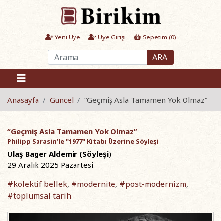
Yeni Üye
Üye Girişi
Sepetim (
0
)
ARA
Anasayfa
Güncel
“Geçmiş Asla Tamamen Yok Olmaz”
“Geçmiş Asla Tamamen Yok Olmaz”
Philipp Sarasin’le "1977" Kitabı Üzerine Söyleşi
Ulaş Bager Aldemir (Söyleşi)
29 Aralık 2025 Pazartesi
#kolektif bellek
#modernite
#post-modernizm
,
,
,
#toplumsal tarih