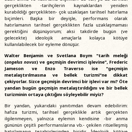
gerçeklikten -tarihçilerin kaynaklardan yeniden
kurabildiği gerçeklikten- çok uzaklaşan tarihsel hatırlama
biçimleri. Başka bir deyişle, performans olarak
hatırlamanın tarihsel gerçeklikten fazla uzaklaşmaması
gerektiğini düşünüyorum; aksi takdirde bugün (ve
gelecekte) ideolojik amaçlarla kolayca kötüye
kullanılabilecek bir eyleme dönüşür.
Walter Benjamin ve Svetlana Boym "tarih meleği
(
angelus novus
) ve geçmişin devrimci işlevine", Frederic
Jameson ve Enzo Traverso ise "geçmişin
metalaştırılmasına ve bellek turizmi"ne dikkat
çekiyorlar. Sizce geçmişin devrimci bir işlevi var mı? Öte
yandan bugün geçmişin metalaştırıldığını ve bir bellek
turizminin ortaya çıktığını söyleyebilir miyiz?
Bir yandan, yukarıdaki yanıtımdan devam edebilirim:
hafıza turizmi, tarihsel gerçeklikle artık gerçekten
ilgilenmeyen, yalnızca eylemin kendisine -bir anma
gününün çeşitli performanslarına vb.- çekilen ritüelleşmiş
hatırlamanın tezahürlerinden biridir. İdeolojik kötüye