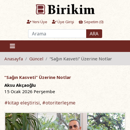
Yeni Üye
Üye Girişi
Sepetim (
0
)
ARA
Anasayfa
Güncel
“Sağın Kasveti” Üzerine Notlar
“Sağın Kasveti” Üzerine Notlar
Aksu Akçaoğlu
15 Ocak 2026 Perşembe
#kitap eleştirisi
#otoriterleşme
,