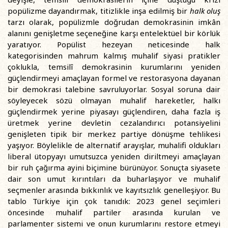
popülizme dayandırmak, titizlikle inşa edilmiş bir
halk oluş
tarzı olarak, popülizmle doğrudan demokrasinin imkân
alanını genişletme seçeneğine karşı entelektüel bir körlük
yaratıyor. Popülist hezeyan neticesinde halk
kategorisinden mahrum kalmış muhalif siyasi pratikler
çoklukla, temsilî demokrasinin kurumlarını yeniden
güçlendirmeyi amaçlayan formel ve restorasyona dayanan
bir demokrasi talebine savruluyorlar. Sosyal soruna dair
söyleyecek sözü olmayan muhalif hareketler, halkı
güçlendirmek yerine piyasayı güçlendiren, daha fazla iş
üretmek yerine devletin cezalandırıcı potansiyelini
genişleten tipik bir merkez partiye dönüşme tehlikesi
yaşıyor. Böylelikle de alternatif arayışlar, muhalifi oldukları
liberal ütopyayı umutsuzca yeniden diriltmeyi amaçlayan
bir ruh çağırma ayini biçimine bürünüyor. Sonuçta siyasete
dair son umut kırıntıları da buharlaşıyor ve muhalif
seçmenler arasında bıkkınlık ve kayıtsızlık genelleşiyor. Bu
tablo Türkiye için çok tanıdık: 2023 genel seçimleri
öncesinde muhalif partiler arasında kurulan ve
parlamenter sistemi ve onun kurumlarını restore etmeyi