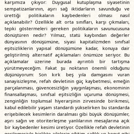
karşımıza çıkıyor: Duygusal kutuplaşma siyasetinin
sempatizanlarının, aşırı sağ iktidarların savunduğu ve
ürettiği politikaların kaybedenleri olması nasıl
açıklanabilir? Özellikle alt orta sınıfları, karşı çıkmaları,
tepki göstermeleri gereken politikaların savunucusuna
dönüştüren nedir? Yılmaz, statü kaybından değerler
dünyasının dönüşümüne, siyasi kapitalizmden sınıfsal
eşitsizliklerin yapısal dönüşümüne kadar, konuya dair
geliştirilmiş alternatif açıklamaları önümüze seriyor. Bu
açıklamalar üzerine burada ayrıntılı bir tartışma
yürütmeyeceğim. Fakat şu noktanın önemli olduğunu
düşünüyorum: Son kırk beş yıla damgasını vuran
sanayisizleşme, refah devletinin güç kaybetmesi, emeğin
parçalanması, güvencesizliğin yaygınlaşması, ekonominin
finansallaşması, sınıfsal eşitsizliğin uçuruma dönüşmesi,
zenginliğin toplumsal hiyerarşinin zirvesinde birikmesi,
kabul edilebilir yaşam standardı yükselirken bu standarda
erişebilecek kesimlerin daralması gibi büyük dönüşümler,
aşırı sağın ve otoriterleşme yanlılarının mesajlarına açık
bir kaybedenler kesimi üretiyor. Özellikle refah devletinin
gerilemesiyle birlikte ailelerin eğitim, sağlık ve konut gibi