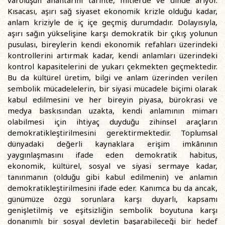
Kısacası, aşırı sağ siyaset ekonomik krizle olduğu kadar,
anlam kriziyle de iç içe geçmiş durumdadır. Dolayısıyla,
aşırı sağın yükselişine karşı demokratik bir çıkış yolunun
pusulası, bireylerin kendi ekonomik refahları üzerindeki
kontrollerini artırmak kadar, kendi anlamları üzerindeki
kontrol kapasitelerini de yukarı çekmekten geçmektedir.
Bu da kültürel üretim, bilgi ve anlam üzerinden verilen
sembolik mücadelelerin, bir siyasi mücadele biçimi olarak
kabul edilmesini ve her bireyin piyasa, bürokrasi ve
medya baskısından uzakta, kendi anlamının mimarı
olabilmesi için ihtiyaç duyduğu zihinsel araçların
demokratikleştirilmesini gerektirmektedir. Toplumsal
dünyadaki değerli kaynaklara erişim imkânının
yaygınlaşmasını ifade eden demokratik habitus,
ekonomik, kültürel, sosyal ve siyasi sermaye kadar,
tanınmanın (olduğu gibi kabul edilmenin) ve anlamın
demokratikleştirilmesini ifade eder. Kanımca bu da ancak,
günümüze özgü sorunlara karşı duyarlı, kapsamı
genişletilmiş ve eşitsizliğin sembolik boyutuna karşı
donanımlı bir sosyal devletin başarabileceği bir hedef