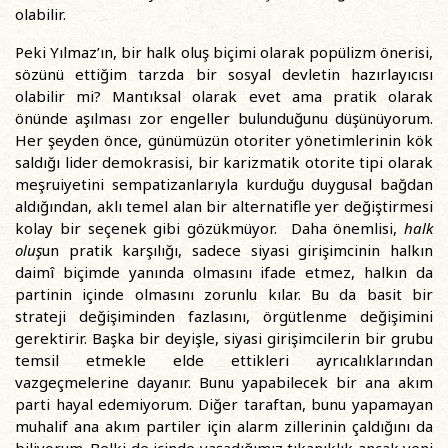
olabilir.
Peki Yılmaz’ın, bir halk oluş biçimi olarak popülizm önerisi,
sözünü ettiğim tarzda bir sosyal devletin hazırlayıcısı
olabilir mi? Mantıksal olarak evet ama pratik olarak
önünde aşılması zor engeller bulunduğunu düşünüyorum.
Her şeyden önce, günümüzün otoriter yönetimlerinin kök
saldığı lider demokrasisi, bir karizmatik otorite tipi olarak
meşruiyetini sempatizanlarıyla kurduğu duygusal bağdan
aldığından, aklı temel alan bir alternatifle yer değiştirmesi
kolay bir seçenek gibi gözükmüyor. Daha önemlisi,
halk
oluş
un pratik karşılığı, sadece siyasi girişimcinin halkın
daimî biçimde yanında olmasını ifade etmez, halkın da
partinin içinde olmasını zorunlu kılar. Bu da basit bir
strateji değişiminden fazlasını, örgütlenme değişimini
gerektirir. Başka bir deyişle, siyasi girişimcilerin bir grubu
temsil etmekle elde ettikleri ayrıcalıklarından
vazgeçmelerine dayanır. Bunu yapabilecek bir ana akım
parti hayal edemiyorum. Diğer taraftan, bunu yapamayan
muhalif ana akım partiler için alarm zillerinin çaldığını da
biliyorum. Belki de içinde yaşadığımız tıkanıklık ancak yeni