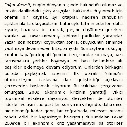
Sağın Kasveti
, bugün dünyanın içinde bulunduğu çıkmaz ve
imkân dahilindeki çıkış arayışları hakkında düşünmek için
önemli bir kaynak. İyi kitaplar, nadiren sundukları
açıklamalarla okuyucularını bütünüyle tatmin ederler; daha
ziyade, huzursuz bir merak, peşine düşülmesi gereken
sorular ve tasarlanmamış zihinsel patikalar yaratırlar.
Yazarı son noktayı koyduktan sonra, okuyucunun zihninde
yazılmaya devam eden kitaplar iyidir. Son sayfasını okuyup
kitabın kapağını kapattığımdan beri, sorular sormaya, bazı
tartışmalara şerhler koymaya ve bazı bölümlere alt
başlıklar eklemeye devam ediyorum. Onlardan birkaçını
burada paylaşmak isterim. İlk olarak, Yılmaz’ın
otoriterleşme baskısına dair geliştirdiği açıklayıcı
çerçeveden başlamak istiyorum. Bu açıklayıcı çerçevenin
omurgası, 2008 ekonomik krizinin yarattığı yıkıcı
toplumsal etkilere dayanıyor. Gerçekten de otoriter
liderler ve aşırı sağ partiler, son yirmi yıl içinde, daha önce
hiç olmadığı kadar geniş bir coğrafyada, müesses nizamı
tehdit edici bir kapasiteye kavuşmuş durumdalar. Fakat
2008’de bir ekonomik kriz yaşanmasaydı da otoriter