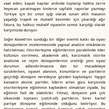
vaat eden, kapalı kapılar ardında toplanıp halkta zerre
heyecan yaratmayan binlerce sayfalık raporlar yazmayı
Türkiye için bir umut ışığı olarak sunan altılı masanın
yaşadığı trajedi ve muhalif kesimler için çıkardığı ağır
fatura, bu halksız muhalif siyasetin somut karşılığı olarak
karşımızda duruyor.
Sağın Kasveti
’nin sunduğu bir diğer önemli katkı da siyasi
dönüşümlerin incelenmesinde yapısal analizin imkânlarını
hatırlatması. Otoriterleşme eğilimlerinin paralelinde lider
kültünün sivrilmesi, akademik aklı, karizmatik otorite
analizine ve rejim dönüşümlerinin ürettiği yeni siyasi
durumun adlandırılmasına dair bir mücadeleye
sürüklerken, siyaset alanının, konumların ve partilerin
geçirdiği dönüşüm neredeyse gözden kayboluyor. Yaygın
kanaatin aksine partiler, liderin artan gücü karşısında
otoriterleşme eğiliminin kaybedeni olmaktan ziyade, bu
eğilimin faili de olabilirler. Yılmaz, dünyanın pek çok
ülkesinde toptancı (
catch-all
) partilerin, birer kartel
partiye dönüşme eğiliminde olduğunu belirtiyor. Bu
dönüşümün temeli, üretilen kamusal refah üzerinden