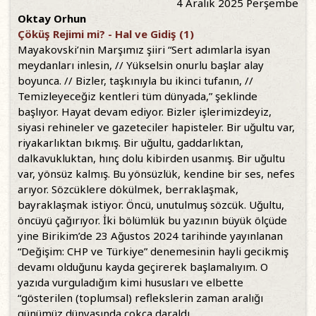
4 Aralık 2025 Perşembe
Oktay Orhun
Çöküş Rejimi mi? - Hal ve Gidiş (1)
Mayakovski’nin Marşımız şiiri “Sert adımlarla isyan
meydanları inlesin, // Yükselsin onurlu başlar alay
boyunca. // Bizler, taşkınıyla bu ikinci tufanın, //
Temizleyeceğiz kentleri tüm dünyada,” şeklinde
başlıyor. Hayat devam ediyor. Bizler işlerimizdeyiz,
siyasi rehineler ve gazeteciler hapisteler. Bir uğultu var,
riyakarlıktan bıkmış. Bir uğultu, gaddarlıktan,
dalkavukluktan, hınç dolu kibirden usanmış. Bir uğultu
var, yönsüz kalmış. Bu yönsüzlük, kendine bir ses, nefes
arıyor. Sözcüklere dökülmek, berraklaşmak,
bayraklaşmak istiyor. Öncü, unutulmuş sözcük. Uğultu,
öncüyü çağırıyor. İki bölümlük bu yazının büyük ölçüde
yine Birikim’de 23 Ağustos 2024 tarihinde yayınlanan
“Değişim: CHP ve Türkiye” denemesinin hayli gecikmiş
devamı olduğunu kayda geçirerek başlamalıyım. O
yazıda vurguladığım kimi hususları ve elbette
“gösterilen (toplumsal) reflekslerin zaman aralığı
günümüz dünyasında çokça daraldı...