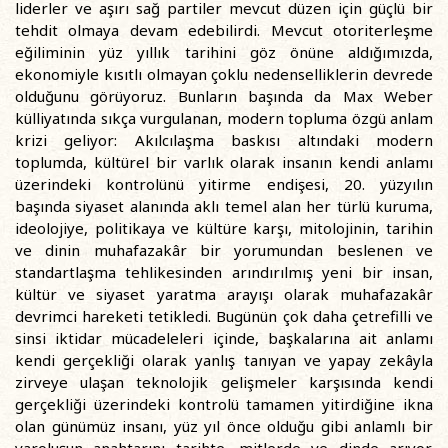
liderler ve aşırı sağ partiler mevcut düzen için güçlü bir
tehdit olmaya devam edebilirdi. Mevcut otoriterleşme
eğiliminin yüz yıllık tarihini göz önüne aldığımızda,
ekonomiyle kısıtlı olmayan çoklu nedenselliklerin devrede
olduğunu görüyoruz. Bunların başında da Max Weber
külliyatında sıkça vurgulanan, modern topluma özgü anlam
krizi geliyor: Akılcılaşma baskısı altındaki modern
toplumda, kültürel bir varlık olarak insanın kendi anlamı
üzerindeki kontrolünü yitirme endişesi, 20. yüzyılın
başında siyaset alanında aklı temel alan her türlü kuruma,
ideolojiye, politikaya ve kültüre karşı, mitolojinin, tarihin
ve dinin muhafazakâr bir yorumundan beslenen ve
standartlaşma tehlikesinden arındırılmış yeni bir insan,
kültür ve siyaset yaratma arayışı olarak muhafazakâr
devrimci hareketi tetikledi. Bugünün çok daha çetrefilli ve
sinsi iktidar mücadeleleri içinde, başkalarına ait anlamı
kendi gerçekliği olarak yanlış tanıyan ve yapay zekâyla
zirveye ulaşan teknolojik gelişmeler karşısında kendi
gerçekliği üzerindeki kontrolü tamamen yitirdiğine ikna
olan günümüz insanı, yüz yıl önce olduğu gibi anlamlı bir
varoluşun anahtarını tarihte, mitlerde ve dinde arıyor.