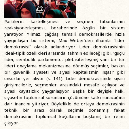
Partilerin kartelleşmesi ve seçmen tabanlarının
reaksiyonerleşmesi, beraberinde özgün bir sistem
yaratıyor. Yılmaz, çağdaş temsilî demokrasilerde hızla
yaygınlaşan bu sistemi, Max Weber’den ilhamla “lider
demokrasisi” olarak adlandırıyor. Lider demokrasisinin
ideal-tipik özellikleri arasında, tahmin edileceği gibi, “güçlü
lider, sembolik parlamento, plebisiterleşmiş yani bir tür
lideri onaylama mekanizmasına dönmüş seçimler, baskın
bir güvenlik siyaseti ve siyasi kapitalizmin inşası” gibi
unsurlar yer alıyor (s. 141). Lider demokrasisinde siyasi
girişimcilerle, seçmenler arasındaki mesafe açılıyor ve
siyasi kayıtsızlık yaygınlaşıyor. Başka bir deyişle halk,
siyasetin toplumsal sorunların çözümüne katkı sunacağına
dair inancını yitiriyor. Böylelikle de ortaya demokrasinin
teknik bir aracı olarak seçimle donanmış fakat
demokrasinin toplumsal koşullarını boşlamış bir rejim
çıkıyor.