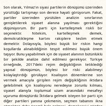
Son olarak, Yılmaz’ın siyasi partilerin dönüşümü üzerinden
yürüttüğü tartışmayı son derece hayati görüyorum. Fakat,
partiler üzerinden yürütülen analizin sınırlarının
genişletilerek siyaset alanına yayılması gerektiğini
düşünüyorum. Bir parti için kartelleşmek riskli bir
seçenektir. Nitekim, kartelleşmek demek,
demokratikleşme kartını rakiplere teslim etmek
demektir. Dolayısıyla, böylesi büyük bir riskin hangi
koşullarda alınabildiğinin tespit edilmesi büyük önem
taşıyor. Bunu yapabilmek için de siyaset alanının bütünlüklü
bir şekilde analize dahil edilmesi gerekiyor. Türkiye
örneğinde, 2017’deki rejim değişikliğinin tetiklediği
yapısal dönüşümün, böylesi bir riski alabilmeyi
kolaylaştırdığı görülüyor. Koalisyon dönemlerine son
vermek amacıyla girişilen rejim değişikliğinin iktidara
gelebilmek için koalisyonu neredeyse zorunlu kılması,
siyaset alanıyla toplumsal uzam arasındaki mesafeyi
uçuruma dönüştürdü: İktidara gelmek isteyen bir parti için
diğer partileri yanına çekmenin, seçmen tabanını ikna
etmekten daha önemli hale gelmesi, demokrasiyi gözden