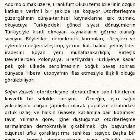
Adorno olmak üzere, Frankfurt Okulu temsilcilerinin özgün
katkısını verimli bir şekilde işe koşuyor. Otoriterleşme
güzergâhının dünya-tarihsel kaynaklarına ışık tutmak,
okuyucuya Türkiye’deki güncel siyasi dönüşümlerin
Türkiye’yle kısıtlı olmayan kaynaklarını görme olanağı
sunuyor. Böylelikle, demokratik kurumları, süreçleri ve
eylemleri değersizleştirip, yerine kült haline gelmiş lider
iradesini koyan yeni muhafazakarlığın, Birleşik
Devletler’den Polonya’ya, Brezilya’dan Türkiye’ye kadar
pek çok ülkede serpilmesinin, Soğuk Savaş sonrası
dünyada “liberal ütopya”nın iflas etmesiyle ilişkili olduğu
görülebiliyor.
Sağın Kasveti
, otoriterleşme literatürünün sabit fikirlerini
kuvvetli bir şekilde sarsıyor. Örneğin, aşırı sağın
yükselişinin olağan şüphelisi olarak popülizm etrafındaki
örtük uzlaşı ve halkın siyasete katılımına dair kötümser
tavır, Yılmaz’a göre, içine düştüğümüz otoriterleşme
sarmalından demokrasiyle çıkabilmek için başvurulan
düşünsel ufku çoraklaştırma tehlikesi taşıyor. Başka bir
deyişle, temsilî demokrasilerin içine düştüğü krizi