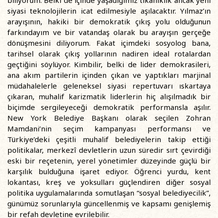
siyasi teknolojilerin icat edilmesiyle aşılacaktır. Yılmaz’ın
arayışının, hakiki bir demokratik çıkış yolu olduğunun
farkındayım ve bir vatandaş olarak bu arayışın gerçeğe
dönüşmesini diliyorum. Fakat içimdeki sosyolog bana,
tarihsel olarak çıkış yollarının nadiren ideal rotalardan
geçtiğini söylüyor. Kimbilir, belki de lider demokrasileri,
ana akım partilerin içinden çıkan ve yaptıkları marjinal
müdahalelerle geleneksel siyasi repertuvarı ıskartaya
çıkaran, muhalif karizmatik liderlerin hiç alışılmadık bir
biçimde sergileyeceği demokratik performansla aşılır.
New York Belediye Başkanı olarak seçilen Zohran
Mamdani’nin seçim kampanyası performansı ve
Türkiye’deki çeşitli muhalif belediyelerin takip ettiği
politikalar, merkezî devletlerin uzun süredir sırt çevirdiği
eski bir reçetenin, yerel yönetimler düzeyinde güçlü bir
karşılık bulduğuna işaret ediyor. Öğrenci yurdu, kent
lokantası, kreş ve yoksulları güçlendiren diğer sosyal
politika uygulamalarında somutlaşan “sosyal belediyecilik”,
günümüz sorunlarıyla güncellenmiş ve kapsamı genişlemiş
bir refah devletine evrilebilir.