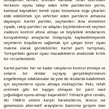
herkesin oyunu talep eden kitle partilerinin yerini,
kamusal kaynakları kendi siyasi konumuna özgü çıkarları
elde edebilmek için seferber eden partilerin almasına
dayanıyor. Kartel partiler, seçmenleri ikna etmekten
ziyade, rakip partileri ve adayları biçimlendirerek seçmen
iradesini kontrol altına almayı ve böylelikle iktidarlarını
koruyabilmeyi amaçlarlar. Dolayısıyla, kaybedilmeyecek
seçimlerin koşullarını sağlamak için çalışan birer siyasi
makine olarak görülebilirler. Kartel parti tartışması,
Türkiye’deki güncel siyasi mücadelelerin analizinde kritik
bir rol üstlenebilir.
Kartel partiler her ne kadar rakiplerini kontrol etmeye ve
onların bir iktidar sıçrayışı gerçekleştirmesini
engellemeye odaklansalar da yine de iktidarda kalabilmek
için seçmenlerin oyunu almaya muhtaçtırlar. Peki, refah
üretmek gibi bir kaygısı olmayan bir parti nasıl
çoğunluğun oyunu almayı başarabilir? Yılmaz’a göre cevabı,
ilki 1968’in sistem karşıtı hareketlerini, ikincisi ise
günümüzün alternatif arayışlarını bastırma girişimi olan