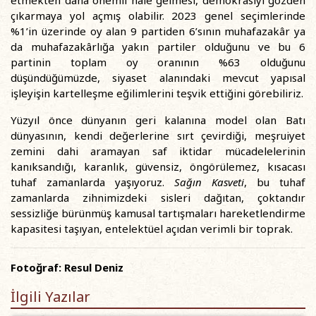
çıkarmaya yol açmış olabilir. 2023 genel seçimlerinde
%1’in üzerinde oy alan 9 partiden 6’sının muhafazakâr ya
da muhafazakârlığa yakın partiler olduğunu ve bu 6
partinin toplam oy oranının %63 olduğunu
düşündüğümüzde, siyaset alanındaki mevcut yapısal
işleyişin kartelleşme eğilimlerini teşvik ettiğini görebiliriz.
Yüzyıl önce dünyanın geri kalanına model olan Batı
dünyasının, kendi değerlerine sırt çevirdiği, meşruiyet
zemini dahi aramayan saf iktidar mücadelelerinin
kanıksandığı, karanlık, güvensiz, öngörülemez, kısacası
tuhaf zamanlarda yaşıyoruz.
Sağın Kasveti
, bu tuhaf
zamanlarda zihnimizdeki sisleri dağıtan, çoktandır
sessizliğe bürünmüş kamusal tartışmaları hareketlendirme
kapasitesi taşıyan, entelektüel açıdan verimli bir toprak.
Fotoğraf: Resul Deniz
İlgili Yazılar