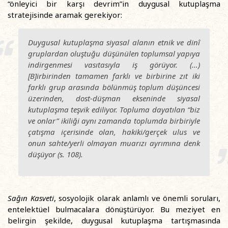
“önleyici bir karşı devrim”in duygusal kutuplaşma
stratejisinde aramak gerekiyor:
Duygusal kutuplaşma siyasal alanın etnik ve dinî
gruplardan oluştuğu düşünülen toplumsal yapıya
indirgenmesi vasıtasıyla iş görüyor. (…)
[B]irbirinden tamamen farklı ve birbirine zıt iki
farklı grup arasında bölünmüş toplum düşüncesi
üzerinden, dost-düşman ekseninde siyasal
kutuplaşma teşvik ediliyor. Topluma dayatılan “biz
ve onlar” ikiliği aynı zamanda toplumda birbiriyle
çatışma içerisinde olan, hakiki/gerçek ulus ve
onun sahte/yerli olmayan muarızı ayrımına denk
düşüyor (s. 108).
Sağın Kasveti
, sosyolojik olarak anlamlı ve önemli soruları,
entelektüel bulmacalara dönüştürüyor. Bu meziyet en
belirgin şekilde, duygusal kutuplaşma tartışmasında