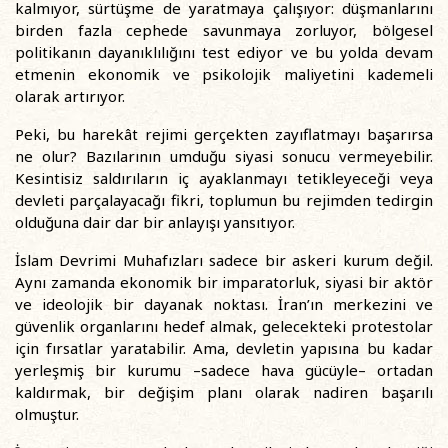
kalmıyor, sürtüşme de yaratmaya çalışıyor: düşmanlarını
birden fazla cephede savunmaya zorluyor, bölgesel
politikanın dayanıklılığını test ediyor ve bu yolda devam
etmenin ekonomik ve psikolojik maliyetini kademeli
olarak artırıyor.
Peki, bu harekât rejimi gerçekten zayıflatmayı başarırsa
ne olur? Bazılarının umduğu siyasi sonucu vermeyebilir.
Kesintisiz saldırıların iç ayaklanmayı tetikleyeceği veya
devleti parçalayacağı fikri, toplumun bu rejimden tedirgin
olduğuna dair dar bir anlayışı yansıtıyor.
İslam Devrimi Muhafızları sadece bir askeri kurum değil.
Aynı zamanda ekonomik bir imparatorluk, siyasi bir aktör
ve ideolojik bir dayanak noktası. İran’ın merkezini ve
güvenlik organlarını hedef almak, gelecekteki protestolar
için fırsatlar yaratabilir. Ama, devletin yapısına bu kadar
yerleşmiş bir kurumu –sadece hava gücüyle– ortadan
kaldırmak, bir değişim planı olarak nadiren başarılı
olmuştur.