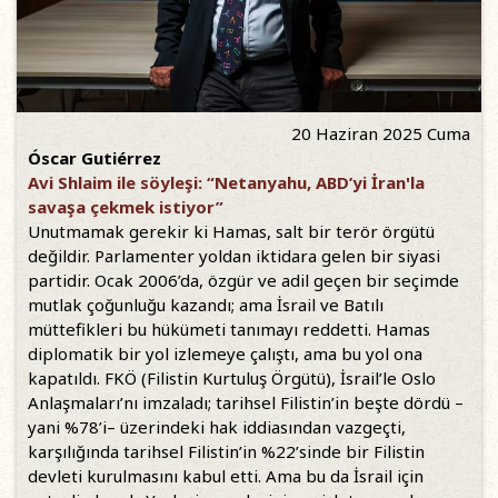
20 Haziran 2025 Cuma
Óscar Gutiérrez
Avi Shlaim ile söyleşi: “Netanyahu, ABD’yi İran'la
savaşa çekmek istiyor”
Unutmamak gerekir ki Hamas, salt bir terör örgütü
değildir. Parlamenter yoldan iktidara gelen bir siyasi
partidir. Ocak 2006’da, özgür ve adil geçen bir seçimde
mutlak çoğunluğu kazandı; ama İsrail ve Batılı
müttefikleri bu hükümeti tanımayı reddetti. Hamas
diplomatik bir yol izlemeye çalıştı, ama bu yol ona
kapatıldı. FKÖ (Filistin Kurtuluş Örgütü), İsrail’le Oslo
Anlaşmaları’nı imzaladı; tarihsel Filistin’in beşte dördü –
yani %78’i– üzerindeki hak iddiasından vazgeçti,
karşılığında tarihsel Filistin’in %22’sinde bir Filistin
devleti kurulmasını kabul etti. Ama bu da İsrail için