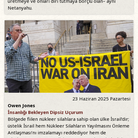
üretmeye ve onları diri tutmaya borçlu olan– aynı
Netanyahu.
23 Haziran 2025 Pazartesi
Owen Jones
İnsanlığı Bekleyen Dipsiz Uçurum
Bölgede fiilen nükleer silahlara sahip olan ülke İsrail’dir;
üstelik İsrail hem Nükleer Silahların Yayılmasını Önleme
Antlaşması’nı imzalamayı reddediyor hem de