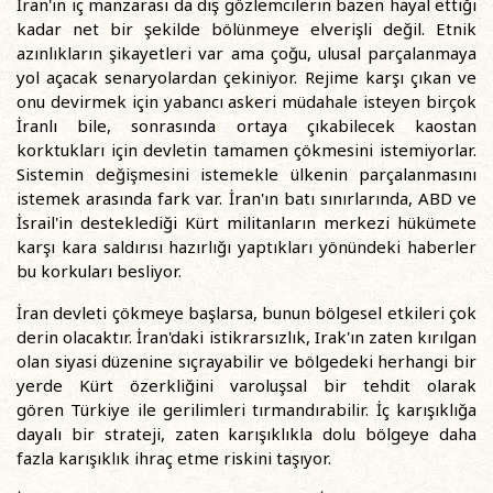
İran'ın iç manzarası da dış gözlemcilerin bazen hayal ettiği
kadar net bir şekilde bölünmeye elverişli değil. Etnik
azınlıkların şikayetleri var ama çoğu, ulusal parçalanmaya
yol açacak senaryolardan çekiniyor. Rejime karşı çıkan ve
onu devirmek için yabancı askeri müdahale isteyen birçok
İranlı bile, sonrasında ortaya çıkabilecek kaostan
korktukları için devletin tamamen çökmesini istemiyorlar.
Sistemin değişmesini istemekle ülkenin parçalanmasını
istemek arasında fark var. İran'ın batı sınırlarında, ABD ve
İsrail'in desteklediği Kürt militanların merkezi hükümete
karşı kara saldırısı hazırlığı yaptıkları yönündeki haberler
bu korkuları besliyor.
İran devleti çökmeye başlarsa, bunun bölgesel etkileri çok
derin olacaktır. İran'daki istikrarsızlık, Irak'ın zaten kırılgan
olan siyasi düzenine sıçrayabilir ve bölgedeki herhangi bir
yerde Kürt özerkliğini varoluşsal bir tehdit olarak
gören Türkiye ile gerilimleri tırmandırabilir. İç karışıklığa
dayalı bir strateji, zaten karışıklıkla dolu bölgeye daha
fazla karışıklık ihraç etme riskini taşıyor.