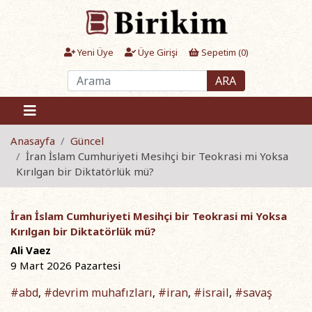
Yeni Üye
Üye Girişi
Sepetim (
0
)
ARA
Anasayfa
Güncel
İran İslam Cumhuriyeti Mesihçi bir Teokrasi mi Yoksa
Kırılgan bir Diktatörlük mü?
İran İslam Cumhuriyeti Mesihçi bir Teokrasi mi Yoksa
Kırılgan bir Diktatörlük mü?
Ali Vaez
9 Mart 2026 Pazartesi
#abd
#devrim muhafızları
#iran
#israil
#savaş
,
,
,
,