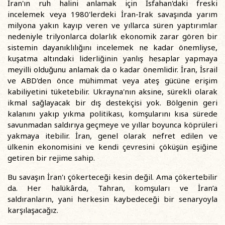
İran'ın ruh halini anlamak için İsfahan'daki freski
incelemek veya 1980'lerdeki İran-Irak savaşında yarım
milyona yakın kayıp veren ve yıllarca süren yaptırımlar
nedeniyle trilyonlarca dolarlık ekonomik zarar gören bir
sistemin dayanıklılığını incelemek ne kadar önemliyse,
kuşatma altındaki liderliğinin yanlış hesaplar yapmaya
meyilli olduğunu anlamak da o kadar önemlidir. İran, İsrail
ve ABD'den önce mühimmat veya ateş gücüne erişim
kabiliyetini tüketebilir. Ukrayna'nın aksine, sürekli olarak
ikmal sağlayacak bir dış destekçisi yok. Bölgenin geri
kalanını yakıp yıkma politikası, komşularını kısa sürede
savunmadan saldırıya geçmeye ve yıllar boyunca köprüleri
yakmaya itebilir. İran, genel olarak nefret edilen ve
ülkenin ekonomisini ve kendi çevresini çöküşün eşiğine
getiren bir rejime sahip.
Bu savaşın İran'ı çökerteceği kesin değil. Ama çökertebilir
da. Her halükârda, Tahran, komşuları ve İran’a
saldıranların, yani herkesin kaybedeceği bir senaryoyla
karşılaşacağız.