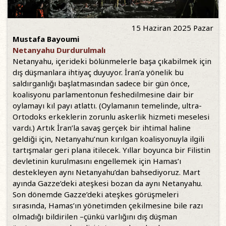
15 Haziran 2025 Pazar
Mustafa Bayoumi
Netanyahu Durdurulmalı
Netanyahu, içerideki bölünmelerle başa çıkabilmek için
dış düşmanlara ihtiyaç duyuyor. İran’a yönelik bu
saldırganlığı başlatmasından sadece bir gün önce,
koalisyonu parlamentonun feshedilmesine dair bir
oylamayı kıl payı atlattı. (Oylamanın temelinde, ultra-
Ortodoks erkeklerin zorunlu askerlik hizmeti meselesi
vardı.) Artık İran’la savaş gerçek bir ihtimal haline
geldiği için, Netanyahu’nun kırılgan koalisyonuyla ilgili
tartışmalar geri plana itilecek. Yıllar boyunca bir Filistin
devletinin kurulmasını engellemek için Hamas’ı
destekleyen aynı Netanyahu’dan bahsediyoruz. Mart
ayında Gazze’deki ateşkesi bozan da aynı Netanyahu.
Son dönemde Gazze’deki ateşkes görüşmeleri
sırasında, Hamas’ın yönetimden çekilmesine bile razı
olmadığı bildirilen –çünkü varlığını dış düşman