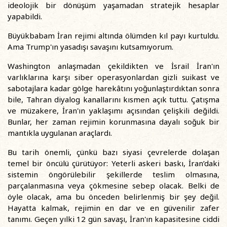
ideolojik bir dönüşüm yaşamadan stratejik hesaplar
yapabildi.
Büyükbabam İran rejimi altında ölümden kıl payı kurtuldu.
Ama Trump'ın yasadışı savaşını kutsamıyorum.
Washington anlaşmadan çekildikten ve İsrail İran'ın
varlıklarına karşı siber operasyonlardan gizli suikast ve
sabotajlara kadar gölge harekâtını yoğunlaştırdıktan sonra
bile, Tahran diyalog kanallarını kısmen açık tuttu. Çatışma
ve müzakere, İran'ın yaklaşımı açısından çelişkili değildi.
Bunlar, her zaman rejimin korunmasına dayalı soğuk bir
mantıkla uygulanan araçlardı.
Bu tarih önemli, çünkü bazı siyasi çevrelerde dolaşan
temel bir öncülü çürütüyor: Yeterli askeri baskı, İran’daki
sistemin öngörülebilir şekillerde teslim olmasına,
parçalanmasına veya çökmesine sebep olacak. Belki de
öyle olacak, ama bu önceden belirlenmiş bir şey değil.
Hayatta kalmak, rejimin en dar ve en güvenilir zafer
tanımı. Geçen yılki 12 gün savaşı, İran'ın kapasitesine ciddi