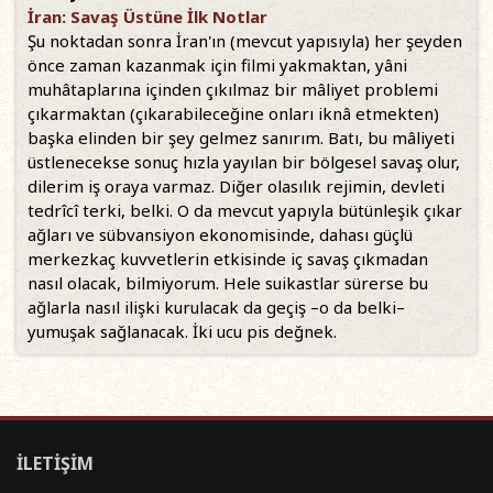
İran: Savaş Üstüne İlk Notlar
Şu noktadan sonra İran'ın (mevcut yapısıyla) her şeyden
önce zaman kazanmak için filmi yakmaktan, yâni
muhâtaplarına içinden çıkılmaz bir mâliyet problemi
çıkarmaktan (çıkarabileceğine onları iknâ etmekten)
başka elinden bir şey gelmez sanırım. Batı, bu mâliyeti
üstlenecekse sonuç hızla yayılan bir bölgesel savaş olur,
dilerim iş oraya varmaz. Diğer olasılık rejimin, devleti
tedrîcî terki, belki. O da mevcut yapıyla bütünleşik çıkar
ağları ve sübvansiyon ekonomisinde, dahası güçlü
merkezkaç kuvvetlerin etkisinde iç savaş çıkmadan
nasıl olacak, bilmiyorum. Hele suikastlar sürerse bu
ağlarla nasıl ilişki kurulacak da geçiş –o da belki–
yumuşak sağlanacak. İki ucu pis değnek.
İLETİŞİM