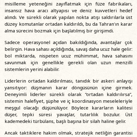
misilleme yeteneğini zayıflatmak için füze fabrikaları,
insansız hava aracı altyapısı ve deniz kuvvetleri hedef
alındı. Ve sürekli olarak yapılan nokta atışı saldırılarla üst
düzey komutanlar ortadan kaldırıldı, bu da Tahran'ın karar
alma sürecini bozmak için başlatılmış bir girişimdi.
Sadece operasyonel açıdan bakıldığında, avantajlar çok
belirgin. Hava sahası açıldığında, savaş daha ucuz hale gelir:
bol miktarda, nispeten ucuz mühimmat, hava sahasını
savunmak için genellikle gerekli olan uzun menzilli
sistemlerin yerini alabilir.
Liderlerin ortadan kaldırılması, tanıdık bir askeri anlayışı
yansıtıyor: düşmanın karar döngüsünün içine girmek.
Deneyimli liderler sürekli olarak “ortadan kaldırılırsa”,
sistemin halefiyet, şüphe ve iç koordinasyon meseleleriyle
meşgul olacağı düşünülüyor. Böylece kararların kalitesi
düşer, tepki süresi yavaşlar, tutarlılık bozulur. Üst
kademedeki türbülans, başlı başına bir silah haline gelir.
Ancak taktiklere hakim olmak, stratejik netliğin garantisi