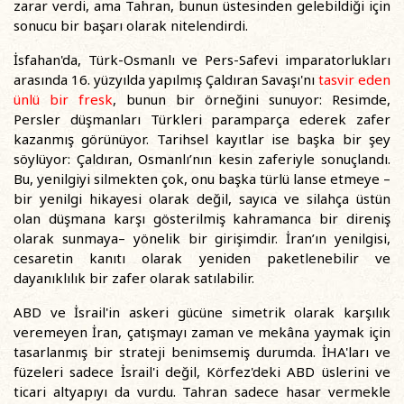
zarar verdi, ama Tahran, bunun üstesinden gelebildiği için
sonucu bir başarı olarak nitelendirdi.
İsfahan'da, Türk-Osmanlı ve Pers-Safevi imparatorlukları
arasında 16. yüzyılda yapılmış Çaldıran Savaşı'nı
tasvir eden
ünlü bir fresk
, bunun bir örneğini sunuyor: Resimde,
Persler düşmanları Türkleri paramparça ederek zafer
kazanmış görünüyor. Tarihsel kayıtlar ise başka bir şey
söylüyor: Çaldıran, Osmanlı’nın kesin zaferiyle sonuçlandı.
Bu, yenilgiyi silmekten çok, onu başka türlü lanse etmeye –
bir yenilgi hikayesi olarak değil, sayıca ve silahça üstün
olan düşmana karşı gösterilmiş kahramanca bir direniş
olarak sunmaya– yönelik bir girişimdir. İran’ın yenilgisi,
cesaretin kanıtı olarak yeniden paketlenebilir ve
dayanıklılık bir zafer olarak satılabilir.
ABD ve İsrail'in askeri gücüne simetrik olarak karşılık
veremeyen İran, çatışmayı zaman ve mekâna yaymak için
tasarlanmış bir strateji benimsemiş durumda. İHA'ları ve
füzeleri sadece İsrail'i değil, Körfez'deki ABD üslerini ve
ticari altyapıyı da vurdu. Tahran sadece hasar vermekle