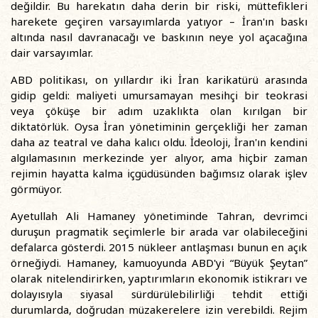
değildir. Bu harekatın daha derin bir riski, müttefikleri
harekete geçiren varsayımlarda yatıyor – İran'ın baskı
altında nasıl davranacağı ve baskının neye yol açacağına
dair varsayımlar.
ABD politikası, on yıllardır iki İran karikatürü arasında
gidip geldi: maliyeti umursamayan mesihçi bir teokrasi
veya çöküşe bir adım uzaklıkta olan kırılgan bir
diktatörlük. Oysa İran yönetiminin gerçekliği her zaman
daha az teatral ve daha kalıcı oldu. İdeoloji, İran'ın kendini
algılamasının merkezinde yer alıyor, ama hiçbir zaman
rejimin hayatta kalma içgüdüsünden bağımsız olarak işlev
görmüyor.
Ayetullah Ali Hamaney yönetiminde Tahran, devrimci
duruşun pragmatik seçimlerle bir arada var olabileceğini
defalarca gösterdi. 2015 nükleer antlaşması bunun en açık
örneğiydi. Hamaney, kamuoyunda ABD'yi “Büyük Şeytan”
olarak nitelendirirken, yaptırımların ekonomik istikrarı ve
dolayısıyla siyasal sürdürülebilirliği tehdit ettiği
durumlarda, doğrudan müzakerelere izin verebildi. Rejim