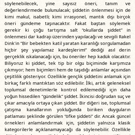
söylenebilecek, yine sayısız öneri, tanım ve
değerlendirmede bulunulacak; şiddetin önlenmesi için de
kimi makul, isabetli; kimi irrasyonel, mantık dışı birçok
öneri gündeme taşınacaktır. Fakat baştan söylemek
gerekir ki çoğu tartışma salt “okullarda şiddet” in
önlenmesi dar kadrajı üzerinden yapılacağı ve sevgili Rakel
Dink'in “Bir bebekten katil yaratan karanlığı sorgulamadan
hiçbir şey yapılamaz kardeşlerim!” dediği asıl derin
gerçeklik ıskalanacağı için, bu öneriler hep kadük olacaktır.
Biliyoruz ki şiddet, tek tip bir olgu biçiminde karşımıza
çıkmıyor; hem biçimleri hem de taşıdığı anlamlar açısından
çeşitlilik gösteriyor. Özellikle gençlik şiddetini anlamak için
birkaç farklı mantıktan söz edilebilir. İlki, artık geleneksel
toplumsal denetimlerle kontrol edilemediği için daha
yoğun hissedilen “gündelik” şiddet. İkincisi doğrudan suç ve
çıkar amacıyla ortaya çıkan şiddet. Bir diğeri ise, toplumsal
çatışma kanallarının yokluğunda biriken duyguların
patlaması şeklinde görülen “öfke şiddeti” dir. Ancak güncel
örnekleri anlamlandırmak için, şiddetin yalnızca klasik
kategorilerle açıklanamayacağı da söylenebilir. Özellikle