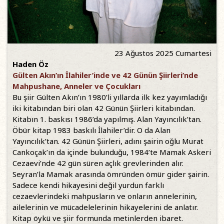
23 Ağustos 2025 Cumartesi
Haden Öz
Gülten Akın’ın İlahiler’inde ve 42 Günün Şiirleri’nde
Mahpushane, Anneler ve Çocukları
Bu şiir Gülten Akın’ın 1980’li yıllarda ilk kez yayımladığı
iki kitabından biri olan 42 Günün Şiirleri kitabından.
Kitabın 1. baskısı 1986’da yapılmış. Alan Yayıncılık’tan.
Öbür kitap 1983 baskılı İlahiler’dir. O da Alan
Yayıncılık’tan. 42 Günün Şiirleri, adını şairin oğlu Murat
Cankoçak’ın da içinde bulunduğu, 1984’te Mamak Askeri
Cezaevi’nde 42 gün süren açlık grevlerinden alır.
Seyran’la Mamak arasında ömründen ömür gider şairin.
Sadece kendi hikayesini değil yurdun farklı
cezaevlerindeki mahpusların ve onların annelerinin,
ailelerinin ve mücadelelerinin hikayelerini de anlatır.
Kitap öykü ve şiir formunda metinlerden ibaret.