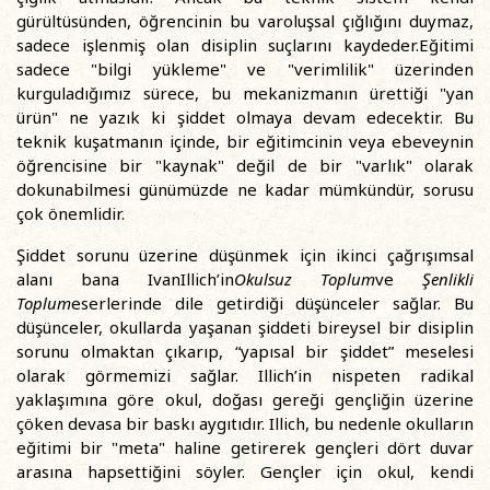
gürültüsünden, öğrencinin bu varoluşsal çığlığını duymaz,
sadece işlenmiş olan disiplin suçlarını kaydeder.Eğitimi
sadece "bilgi yükleme" ve "verimlilik" üzerinden
kurguladığımız sürece, bu mekanizmanın ürettiği "yan
ürün" ne yazık ki şiddet olmaya devam edecektir. Bu
teknik kuşatmanın içinde, bir eğitimcinin veya ebeveynin
öğrencisine bir "kaynak" değil de bir "varlık" olarak
dokunabilmesi günümüzde ne kadar mümkündür, sorusu
çok önemlidir.
Şiddet sorunu üzerine düşünmek için ikinci çağrışımsal
alanı bana IvanIllich’in
Okulsuz Toplum
ve
Şenlikli
Toplum
eserlerinde dile getirdiği düşünceler sağlar. Bu
düşünceler, okullarda yaşanan şiddeti bireysel bir disiplin
sorunu olmaktan çıkarıp, “yapısal bir şiddet” meselesi
olarak görmemizi sağlar. Illich’in nispeten radikal
yaklaşımına göre okul, doğası gereği gençliğin üzerine
çöken devasa bir baskı aygıtıdır. Illich, bu nedenle okulların
eğitimi bir "meta" haline getirerek gençleri dört duvar
arasına hapsettiğini söyler. Gençler için okul, kendi