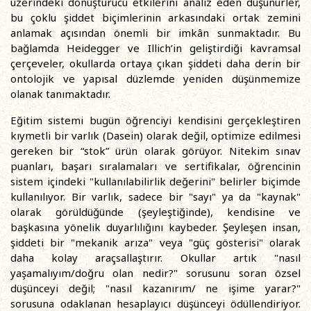
üzerindeki dönüştürücü etkilerini analiz eden düşünürler,
bu çoklu şiddet biçimlerinin arkasındaki ortak zemini
anlamak açısından önemli bir imkân sunmaktadır. Bu
bağlamda Heidegger ve Illich’in geliştirdiği kavramsal
çerçeveler, okullarda ortaya çıkan şiddeti daha derin bir
ontolojik ve yapısal düzlemde yeniden düşünmemize
olanak tanımaktadır.
Eğitim sistemi bugün öğrenciyi kendisini gerçekleştiren
kıymetli bir varlık (Dasein) olarak değil, optimize edilmesi
gereken bir “stok” ürün olarak görüyor. Nitekim sınav
puanları, başarı sıralamaları ve sertifikalar, öğrencinin
sistem içindeki "kullanılabilirlik değerini" belirler biçimde
kullanılıyor. Bir varlık, sadece bir "sayı" ya da "kaynak"
olarak görüldüğünde (şeyleştiğinde), kendisine ve
başkasına yönelik duyarlılığını kaybeder. Şeyleşen insan,
şiddeti bir "mekanik arıza" veya "güç gösterisi" olarak
daha kolay araçsallaştırır. Okullar artık "nasıl
yaşamalıyım/doğru olan nedir?" sorusunu soran özsel
düşünceyi değil; "nasıl kazanırım/ ne işime yarar?"
sorusuna odaklanan hesaplayıcı düşünceyi ödüllendiriyor.