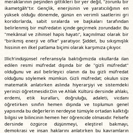
meraklarının peşinden gittikleri bir yer değil, "zorunlu bir
ikametgâh"tır. Gençlik, enerjisinin ve yaratıcılığının en
yüksek olduğu dönemde, günün en verimli saatlerini gri
koridorlarda, sabit sıralarda ve başkaları tarafından
belirlenmiş bir müfredatın içinde geçirmek zorundadır. Bu
"mekânsal ve zihinsel hapis hayatı", kaçınılmaz olarak bir
“birikmiş enerji ve öfke” yaratıyor. Şiddet, bu sıkışmışlık
hissinin en ilkel patlama biçimi olarak karşımıza çıkıyor.
Illich’indüşünsel referansıyla baktığımızda okullarda ilan
edilen resmi müfredat dışında bir de "gizli müfredat"
olduğunu ve asıl belirleyici olanın da bu gizli müfredat
olduğunu söylemek mümkün. Gizli müfredat; okulun size
matematik anlatırken aslında hiyerarşiyi ve sistemdeki
yerinizi öğretmesidir.Din ve Ahlak Kültürü dersinde ahlakı,
erdemi, etik kuralları, doğruluğu, adaleti, vicdanı
öğretirken sınıfın hemen dışında ve toplumun genel
yapısında bu değerlerin nerdeyse tümüyle ortadan kalktığı
bilgisi ve bilincinin hemen her öğrencide olmasıdır. Felsefe
dersinde özgürce düşünmeyi, eleştirel bakmayı,
demokrasi ve insan haklarını anlatırken bu kavramların