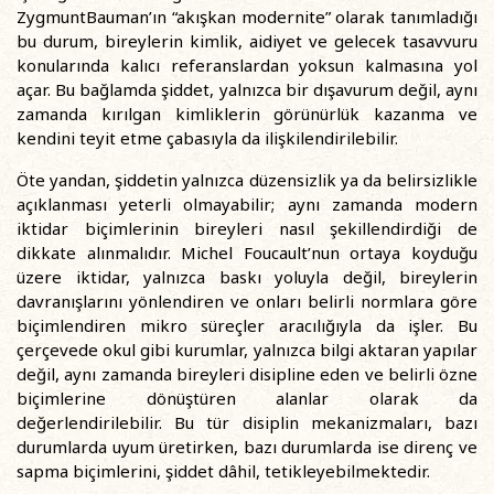
ZygmuntBauman’ın “akışkan modernite” olarak tanımladığı
bu durum, bireylerin kimlik, aidiyet ve gelecek tasavvuru
konularında kalıcı referanslardan yoksun kalmasına yol
açar. Bu bağlamda şiddet, yalnızca bir dışavurum değil, aynı
zamanda kırılgan kimliklerin görünürlük kazanma ve
kendini teyit etme çabasıyla da ilişkilendirilebilir.
Öte yandan, şiddetin yalnızca düzensizlik ya da belirsizlikle
açıklanması yeterli olmayabilir; aynı zamanda modern
iktidar biçimlerinin bireyleri nasıl şekillendirdiği de
dikkate alınmalıdır. Michel Foucault’nun ortaya koyduğu
üzere iktidar, yalnızca baskı yoluyla değil, bireylerin
davranışlarını yönlendiren ve onları belirli normlara göre
biçimlendiren mikro süreçler aracılığıyla da işler. Bu
çerçevede okul gibi kurumlar, yalnızca bilgi aktaran yapılar
değil, aynı zamanda bireyleri disipline eden ve belirli özne
biçimlerine dönüştüren alanlar olarak da
değerlendirilebilir. Bu tür disiplin mekanizmaları, bazı
durumlarda uyum üretirken, bazı durumlarda ise direnç ve
sapma biçimlerini, şiddet dâhil, tetikleyebilmektedir.