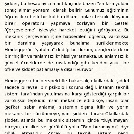
Şiddet, bu hesaplayıcı mantık içinde bazen "en kısa yoldan
sonuç alma" yöntemi olarak belirir. Günümüz eğitiminin,
öğrencileri belli bir kalıba döken, onları teknik dünyanın
birer operatörü yapmaya zorlayan bir Gestell
(Çerçeveleme) işleviyle hareket ettiğini görüyoruz. Bu
mekanik çerçevenin içine hapsedilen öğrenci, varoluşsal
bir daralma yaşayarak bunalıma sürüklenmekte.
Heidegger’in "yutulma" dediği bu durum, gençlerde derin
bir “hiçlik” ve “anlamsızlık” hissi yaratmakta. Bu anlamsızlık,
güncel örneklerde de rastlandığı gibi kendini yıkıcı bir
öfke ve şiddet patlamasıyla dışarı vuruyor.
Heideggerci bir perspektifle bakarsak; okullardaki şiddet
sadece bireysel bir psikoloji sorunu değil, insanın teknik
sistem tarafından yutulmasına karşı gösterdiği çarpık bir
varoluşsal tepkidir. İnsan mekanize edildikçe, insani olan
(şefkat, sabır, anlama) sistemin dışına itilir ve yerini
mekanik bir sürtünmeye, yani şiddete bırakır.Okullardaki
şiddet, aslında bu mekanik sistemin içinde "duyulmayan"
bireyin, en ilkel ve gürültülü yolla "Ben buradayım!" diye
çığlık atmasıdır. Ancak bu teknik sistem kendi