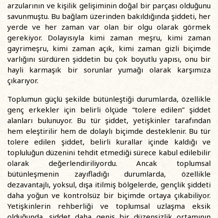
arzularının ve kişilik gelişiminin doğal bir parçası olduğunu
savunmuştu. Bu bağlam üzerinden bakıldığında şiddeti, her
yerde ve her zaman var olan bir olgu olarak görmek
gerekiyor. Dolayısıyla kimi zaman meşru, kimi zaman
gayrimeşru, kimi zaman açık, kimi zaman gizli biçimde
varlığını sürdüren şiddetin bu çok boyutlu yapısı, onu bir
hayli karmaşık bir sorunlar yumağı olarak karşımıza
çıkarıyor.
Toplumun güçlü şekilde bütünleştiği durumlarda, özellikle
genç erkekler için belirli ölçüde “tolere edilen” şiddet
alanları bulunuyor. Bu tür şiddet, yetişkinler tarafından
hem eleştirilir hem de dolaylı biçimde desteklenir. Bu tür
tolere edilen şiddet, belirli kurallar içinde kaldığı ve
topluluğun düzenini tehdit etmediği sürece kabul edilebilir
olarak değerlendiriliyordu. Ancak toplumsal
bütünleşmenin zayıfladığı durumlarda, özellikle
dezavantajlı, yoksul, dışa itilmiş bölgelerde, gençlik şiddeti
daha yoğun ve kontrolsüz bir biçimde ortaya çıkabiliyor.
Yetişkinlerin rehberliği ve toplumsal uzlaşma eksik
olduğunda, şiddet daha geniş bir düzensizlik ortamının