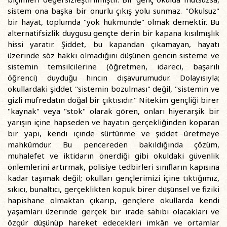
sistem ona başka bir onurlu çıkış yolu sunmaz. "Okulsuz"
bir hayat, toplumda "yok hükmünde" olmak demektir. Bu
alternatifsizlik duygusu gençte derin bir kapana kısılmışlık
hissi yaratır. Şiddet, bu kapandan çıkamayan, hayatı
üzerinde söz hakkı olmadığını düşünen gencin sisteme ve
sistemin temsilcilerine (öğretmen, idareci, başarılı
öğrenci) duyduğu hıncın dışavurumudur. Dolayısıyla;
okullardaki şiddet "sistemin bozulması" değil, "sistemin ve
gizli müfredatın doğal bir çıktısıdır." Nitekim gençliği birer
"kaynak" veya "stok" olarak gören, onları hiyerarşik bir
yarışın içine hapseden ve hayatın gerçekliğinden koparan
bir yapı, kendi içinde sürtünme ve şiddet üretmeye
mahkûmdur. Bu pencereden bakıldığında çözüm,
muhalefet ve iktidarın önerdiği gibi okuldaki güvenlik
önlemlerini artırmak, polisiye tedbirleri sınıfların kapısına
kadar taşımak değil; okulları gençlerimizi içine tıktığımız,
sıkıcı, bunaltıcı, gerçeklikten kopuk birer düşünsel ve fiziki
hapishane olmaktan çıkarıp, gençlere okullarda kendi
yaşamları üzerinde gerçek bir irade sahibi olacakları ve
özgür düşünüp hareket edecekleri imkân ve ortamlar