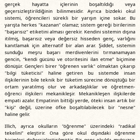
gerçek hayatta içlerinin boşaltıldığı veya
geçersizleştirildiğinin bilinmesidir. Ayrıca bizdeki okul
sistemi, öğrencileri sürekli bir yarışın içine sokar. Bu
yarışta herkes "kazanan" olamaz; sistem gereği birilerinin
"başarısız" etiketini alması gerekir. Kendini sistemin dışına
itilmiş, başarısız veya değersiz hisseden genç, varlığını
kanıtlamak için alternatif bir alan arar. Şiddet, sistemin
sunduğu meşru başarı merdivenlerini tırmanamayan
gencin, “kendi gücünü ve otoritesini ilan etme” biçimine
dönüşür. Gençleri birer "öğrenen varlık" olmaktan çıkarıp
"bilgi tüketicisi" haline getiren bu sistemde insan
ilişkilerinin bile teknik bir tüketim sürecine dönüştüğü bir
ortam yaratılmış olur ve arkadaşlıklar ve öğretmen-
öğrenci ilişkileri mekanikleşir. Mekanikleşen ilişkilerde
empati azalır. Empatinin bittiği yerde, öteki insan artık bir
"kişi" değil, üzerine öfke boşaltılabilecek bir "nesne"
haline gelir.
Illich, ayrıca okulların "öğrenme" üzerindeki “radikal
tekelini” eleştirir. Ona göre okul dışındaki öğrenme
biçimleri değersizleştirilmiştir. Bir genç okulda mutsuzsa,