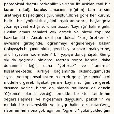
paradoksal “karşı-üretkenlik" kavramı ile açıklar. Yani bir
kurum (okul), kuruluş amacının (eğitim) tam tersini
üretmeye başladığında çürümüştür.Illich’e göre her kurum,
belirli bir "yoğunluk eşiğini" aştıktan sonra, başlangıçta
çözmeyi vaat ettiği sorunun bizzat “kaynağı” haline gelir.
Okulun amacı cehaleti yok etmek ve bireyi topluma
hazırlamaktır. Ancak okul paradoksal “karşı-üretkenlik"
evresine girdiğinde, öğrenmeyi engellemeye başlar.
Dolayısıyla bugünün okulu, genci hayata hazırlamak yerine,
onu hayattan “izole eden” bir yapıya dönüşmüştür. Genç,
okulda geçirdiği binlerce saatten sonra kendini daha
donanımlı değil, daha "yetersiz" ve "tanımsız"
hissetmektedir. Türkiye bağlamında düşündüğümüzde
siyasal ve toplumsal sistemin gerek gençliğe sunduğu rol
modeller, gerek liyakat yerine kayırmacılığın ve gerek
düşünce yerine biatın ön planda tutulması da gencin
"öğrenci" olarak verdiği emekle birlikte kendisinin
değersizleşmesi ve hiçleşmesi duygusunu pekiştirir ve
mutlak bir güvensizlik ve kaygı halini diri tutar.Genç,
sistemin hem ona çok ağır bir "öğrenci" yükü yüklediğini