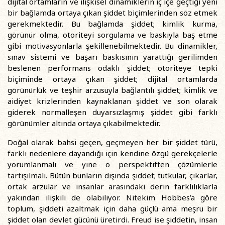
dijital ortamların ve ilişkisel dinamiklerin iç içe geçtiği yeni
bir bağlamda ortaya çıkan şiddet biçimlerinden söz etmek
gerekmektedir. Bu bağlamda şiddet; kimlik kurma,
görünür olma, otoriteyi sorgulama ve baskıyla baş etme
gibi motivasyonlarla şekillenebilmektedir. Bu dinamikler,
sınav sistemi ve başarı baskısının yarattığı gerilimden
beslenen performans odaklı şiddet; otoriteye tepki
biçiminde ortaya çıkan şiddet; dijital ortamlarda
görünürlük ve teşhir arzusuyla bağlantılı şiddet; kimlik ve
aidiyet krizlerinden kaynaklanan şiddet ve son olarak
giderek normalleşen duyarsızlaşmış şiddet gibi farklı
görünümler altında ortaya çıkabilmektedir.
Doğal olarak bahsi geçen, geçmeyen her bir şiddet türü,
farklı nedenlere dayandığı için kendine özgü gerekçelerle
yorumlanmalı ve yine o perspektiften çözümlerle
tartışılmalı. Bütün bunların dışında şiddet; tutkular, çıkarlar,
ortak arzular ve insanlar arasındaki derin farklılıklarla
yakından ilişkili de olabiliyor. Nitekim Hobbes’a göre
toplum, şiddeti azaltmak için daha güçlü ama meşru bir
şiddet olan devlet gücünü üretirdi. Freud ise şiddetin, insan