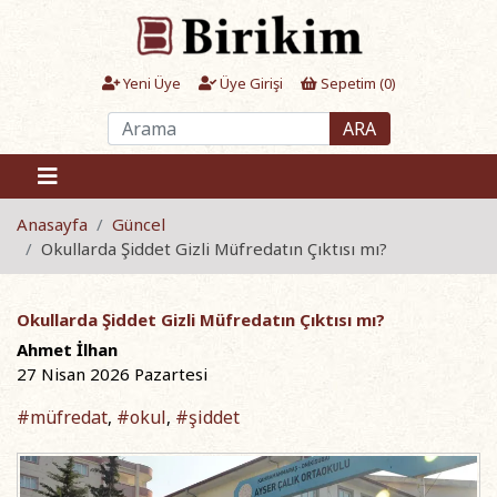
Yeni Üye
Üye Girişi
Sepetim (
0
)
ARA
Anasayfa
Güncel
Okullarda Şiddet Gizli Müfredatın Çıktısı mı?
Okullarda Şiddet Gizli Müfredatın Çıktısı mı?
Ahmet İlhan
27 Nisan 2026 Pazartesi
#müfredat
#okul
#şiddet
,
,