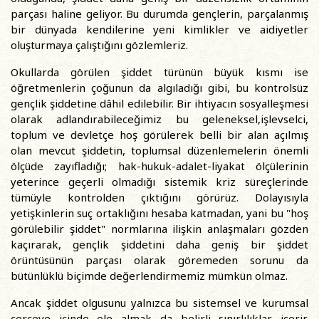
parçası haline geliyor. Bu durumda gençlerin, parçalanmış
bir dünyada kendilerine yeni kimlikler ve aidiyetler
oluşturmaya çalıştığını gözlemleriz.
Okullarda görülen şiddet türünün büyük kısmı ise
öğretmenlerin çoğunun da algıladığı gibi, bu kontrolsüz
gençlik şiddetine dâhil edilebilir. Bir ihtiyacın sosyalleşmesi
olarak adlandırabileceğimiz bu geleneksel,işlevselci,
toplum ve devletçe hoş görülerek belli bir alan açılmış
olan mevcut şiddetin, toplumsal düzenlemelerin önemli
ölçüde zayıfladığı; hak-hukuk-adalet-liyakat ölçülerinin
yeterince geçerli olmadığı sistemik kriz süreçlerinde
tümüyle kontrolden çıktığını görürüz. Dolayısıyla
yetişkinlerin suç ortaklığını hesaba katmadan, yani bu "hoş
görülebilir şiddet" normlarına ilişkin anlaşmaları gözden
kaçırarak, gençlik şiddetini daha geniş bir şiddet
örüntüsünün parçası olarak göremeden sorunu da
bütünlüklü biçimde değerlendirmemiz mümkün olmaz.
Ancak şiddet olgusunu yalnızca bu sistemsel ve kurumsal
çerçeve içinde ele almak da belirli sınırlılıklar içerir.