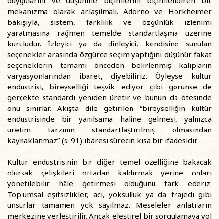
duygularını ve düşünme biçimlerini biçimlendiren bir
mekanizma olarak anlaşılmalı. Adorno ve Horkheimer
bakışıyla, sistem, farklılık ve özgünlük izlenimi
yaratmasına rağmen temelde standartlaşma üzerine
kuruludur. İzleyici ya da dinleyici, kendisine sunulan
seçenekler arasında özgürce seçim yaptığını düşünür fakat
seçeneklerin tamamı önceden belirlenmiş kalıpların
varyasyonlarından ibaret, diyebiliriz. Öyleyse kültür
endüstrisi, bireyselliği teşvik ediyor gibi görünse de
gerçekte standardı yeniden üretir ve bunun da ötesinde
onu sınırlar. Akışta dile getirilen “bireyselliğin kültür
endüstrisinde bir yanılsama haline gelmesi, yalnızca
üretim tarzının standartlaştırılmış olmasından
kaynaklanmaz” (s. 91) ibaresi sürecin kısa bir ifadesidir.
Kültür endüstrisinin bir diğer temel özelliğine bakacak
olursak çelişkileri ortadan kaldırmak yerine onları
yönetilebilir hâle getirmesi olduğunu fark ederiz.
Toplumsal eşitsizlikler, acı, yoksulluk ya da trajedi gibi
unsurlar tamamen yok sayılmaz. Meseleler anlatıların
merkezine yerleştirilir. Ancak eleştirel bir sorgulamaya yol