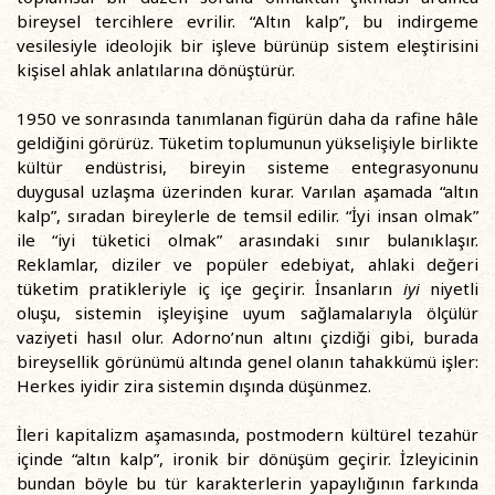
bireysel tercihlere evrilir. “Altın kalp”, bu indirgeme
vesilesiyle ideolojik bir işleve bürünüp sistem eleştirisini
kişisel ahlak anlatılarına dönüştürür.
1950 ve sonrasında tanımlanan figürün daha da rafine hâle
geldiğini görürüz. Tüketim toplumunun yükselişiyle birlikte
kültür endüstrisi, bireyin sisteme entegrasyonunu
duygusal uzlaşma üzerinden kurar. Varılan aşamada “altın
kalp”, sıradan bireylerle de temsil edilir. “İyi insan olmak”
ile “iyi tüketici olmak” arasındaki sınır bulanıklaşır.
Reklamlar, diziler ve popüler edebiyat, ahlaki değeri
tüketim pratikleriyle iç içe geçirir. İnsanların
iyi
niyetli
oluşu, sistemin işleyişine uyum sağlamalarıyla ölçülür
vaziyeti hasıl olur. Adorno’nun altını çizdiği gibi, burada
bireysellik görünümü altında genel olanın tahakkümü işler:
Herkes iyidir zira sistemin dışında düşünmez.
İleri kapitalizm aşamasında, postmodern kültürel tezahür
içinde “altın kalp”, ironik bir dönüşüm geçirir. İzleyicinin
bundan böyle bu tür karakterlerin yapaylığının farkında