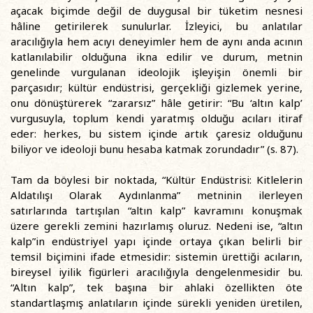
açacak biçimde değil de duygusal bir tüketim nesnesi
hâline getirilerek sunulurlar. İzleyici, bu anlatılar
aracılığıyla hem acıyı deneyimler hem de aynı anda acının
katlanılabilir olduğuna ikna edilir ve durum, metnin
genelinde vurgulanan ideolojik işleyişin önemli bir
parçasıdır; kültür endüstrisi, gerçekliği gizlemek yerine,
onu dönüştürerek “zararsız” hâle getirir: “Bu ‘altın kalp’
vurgusuyla, toplum kendi yaratmış olduğu acıları itiraf
eder: herkes, bu sistem içinde artık çaresiz olduğunu
biliyor ve ideoloji bunu hesaba katmak zorundadır” (s. 87).
Tam da böylesi bir noktada, “Kültür Endüstrisi: Kitlelerin
Aldatılışı Olarak Aydınlanma” metninin ilerleyen
satırlarında tartışılan “altın kalp” kavramını konuşmak
üzere gerekli zemini hazırlamış oluruz. Nedeni ise, “altın
kalp”in endüstriyel yapı içinde ortaya çıkan belirli bir
temsil biçimini ifade etmesidir: sistemin ürettiği acıların,
bireysel iyilik figürleri aracılığıyla dengelenmesidir bu.
“Altın kalp”, tek başına bir ahlaki özellikten öte
standartlaşmış anlatıların içinde sürekli yeniden üretilen,