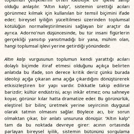
olduğu anlaşılır. “Altın kalp”, sistemin ürettiği acıları
görünmez kılmak için kullanılan bir temsil biçimini ifade
eder; bireysel iyiliğin yüceltilmesi üzerinden toplumsal
kötülüğün normalleştirilmesini sağlayan bir araçtır da
ayrıca. Adorno’nun düşüncesinde, bu tür insani figürlerin
gerçekliği yansıtıp yansıtmadığı bir yana, mühim olan,
hangi toplumsal işlevi yerine getirdiği yönündedir.
Altın kalp
vurgusunun toplumun kendi yarattığı acıları
dolaylı biçimde itiraf etmesi olduğunu açıkça belirten
anlatıda bu ifade, son derece kritik deriz çünkü burada
ideoloji açığa çıkaran ama açığa çıkardığını dönüştürerek
etkisizleştiren bir yapı vardır. Dikkatle takip edilirse
barizdir; kültür endüstrisi, acıyı inkâr etmez; onu sahneye
koyar, görünür kılar hatta dramatize eder. Bu görünürlük,
eleştirel bir bilinç üretmek yerine seyircinin duygusal
olarak tatmin olmasını sağlar. Böylece acı, bir sorun
olmaktan çıkar, bir anlatı unsuruna dönüşür. “Altın kalp”
tam da bu noktada devreye girer: acının ortasında
parlayan bireysel iyilik, sistemin bütününü sorgulama