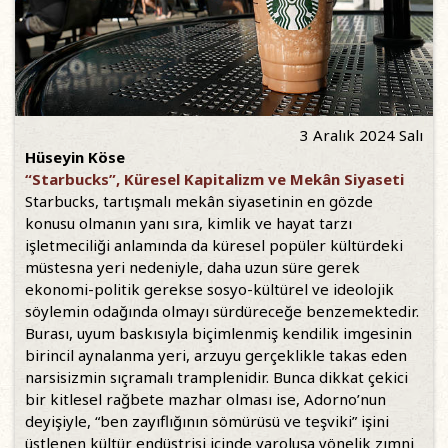
3 Aralık 2024 Salı
Hüseyin Köse
“Starbucks”, Küresel Kapitalizm ve Mekân Siyaseti
Starbucks, tartışmalı mekân siyasetinin en gözde
konusu olmanın yanı sıra, kimlik ve hayat tarzı
işletmeciliği anlamında da küresel popüler kültürdeki
müstesna yeri nedeniyle, daha uzun süre gerek
ekonomi-politik gerekse sosyo-kültürel ve ideolojik
söylemin odağında olmayı sürdüreceğe benzemektedir.
Burası, uyum baskısıyla biçimlenmiş kendilik imgesinin
birincil aynalanma yeri, arzuyu gerçeklikle takas eden
narsisizmin sıçramalı tramplenidir. Bunca dikkat çekici
bir kitlesel rağbete mazhar olması ise, Adorno’nun
deyişiyle, “ben zayıflığının sömürüsü ve teşviki” işini
üstlenen kültür endüstrisi içinde varoluşa yönelik zımni