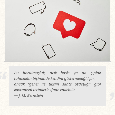
Bu bozulmuşluk, açık baskı ya da çıplak
tahakküm biçiminde kendini g
ö
stermediğ
i i
çin,
ancak
“
genel ile tikelin sahte
ö
zdeşliği” gibi
kavramsal terimlerle ifade edilebilir.
— J. M. Bernstein