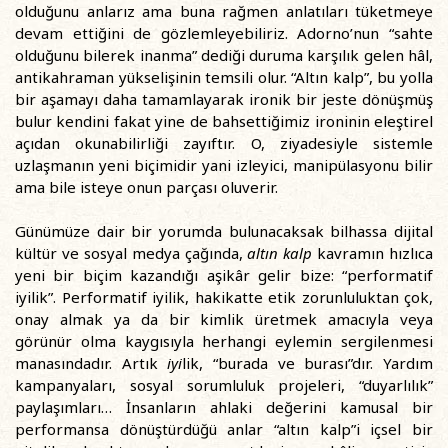
olduğunu anlarız ama buna rağmen anlatıları tüketmeye
devam ettiğini de gözlemleyebiliriz. Adorno’nun “sahte
olduğunu bilerek inanma” dediği duruma karşılık gelen hâl,
antikahraman yükselişinin temsili olur. “Altın kalp”, bu yolla
bir aşamayı daha tamamlayarak ironik bir jeste dönüşmüş
bulur kendini fakat yine de bahsettiğimiz ironinin eleştirel
açıdan okunabilirliği zayıftır. O, ziyadesiyle sistemle
uzlaşmanın yeni biçimidir yani izleyici, manipülasyonu bilir
ama bile isteye onun parçası oluverir.
Günümüze dair bir yorumda bulunacaksak bilhassa dijital
kültür ve sosyal medya çağında,
altın kalp
kavramın hızlıca
yeni bir biçim kazandığı aşikâr gelir bize: “performatif
iyilik”. Performatif iyilik, hakikatte etik zorunluluktan çok,
onay almak ya da bir kimlik üretmek amacıyla veya
görünür olma kaygısıyla herhangi eylemin sergilenmesi
manasındadır. Artık
iyi
lik, “burada ve burası”dır. Yardım
kampanyaları, sosyal sorumluluk projeleri, “duyarlılık”
paylaşımları… İnsanların ahlaki değerini kamusal bir
performansa dönüştürdüğü anlar “altın kalp”i içsel bir