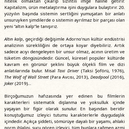
nitelik olmaktan çıkarıp sızıntılı imge hâline getirir.
Kapitalizm, ürün metalaştırma işini duygulara bulaştırır. 20.
yüzyılın başında sistemin sertliğini yumuşatan bir anlatı
unsuruyken şimdilerde o sistemin ayrılmaz bir parçası olan
yeni “altın kalp”le tanışırız.
Altın kalp
, geçirdiği değişimle Adorno’nun kültür endüstrisi
analizinin sürekliliğini de ortaya koyar diyebiliriz. Artık
sadece acıyı dengeleyen bir unsur olmaz, acının üretim ve
tüketim döngüsündedir. Güncel, küresel popüler kültürde
kavram en görünür şeklini büyük ölçekli film ve dizi
anlatılarında bulur. Misal
Taxi Driver
(Taksi Şoförü, 1976),
The Wolf of Wall Street
(Para Avcısı, 2013),
Deadpool
(2016),
Joker
(2019)…
Birçoğumuzun hafızasında yer edinen bu filmlerin
karakterleri sistematik dışlanma ve yoksulluk içinde
yaşayan bir figür olarak sunulur. En başından beridir
konuştuğumuz izleyici tutumu karakterlerle duygudaşlık
içindedir. Açıkça şiddeti, sömürüye dayalı bir yaşamı, ahlaki
norm ihlalini, suçu gören izleyici, tüm bunlara rağmen azmi