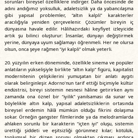
sorunları bireysel özelliklere indirger. Daha öncesinde de
adını andığımız yoksulluk, adaletsizlik ya da yabancılaşma
gibi yapısal problemler, “altın kalpli” karakterler
aracılığıyla yeniden çerçevelenir. Çözümler bireyin iç
dünyasına havale edilir. Hâlihazırdaki keyfiyet izleyicide
artık şu bilinci oluşturur: İnsanlar, dünyayı değiştirmek
yerine, dünyaya uyum sağlamayı öğrenmeli. Her ne olursa
olsun, onca şeye rağmen “
iyi
kalpli” olmak yeterli.
20. yüzyılın erken döneminde, özellikle sinema ve popüler
anlatıların yükselişiyle birlikte “altın kalp” figürü, kapitalist
modernitenin çelişkilerini yumuşatan bir anlatı aygıtı
olarak belirginleşir. Adorno’nun tarif ettiği biçimiyle kültür
endüstrisi, bireyi sistemin nesnesi hâline getirirken aynı
zamanda ona öznel bir “iyilik” yanılsaması da sunar ve
böylelikle altın kalp, yapısal adaletsizliklerin ortasında
bireysel erdemin hâlâ mümkün olduğu fikrini dolaşıma
sokar. Örneğin gangster filmlerinde ya da melodramlarda
ahlaken sorunlu bir karakterin “içten iyi” oluşu, sistemin
ürettiği şiddeti ve eşitsizliği görünmez kılar; kötülük,
toplumsal bir düzen sorunu olmaktan çıkması ardınca