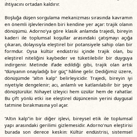
ihtiyacını ortadan kaldırır.
Boşluğa düşen sorgulama mekanizması sırasında kavramın
en önemli işlevlerinden biri kendine yer açar: trajik olanın
dönüşümü. Adorno’ya göre klasik anlamda trajedi, bireyin
kaderi ile toplumsal koşullar arasındaki çatışmayı açığa
çıkaran, dolayısıyla eleştirel bir potansiyele sahip olan bir
formdur. Oysa kültür endüstrisi içinde trajik olan, bu
eleştirel niteliğini kaybeder ve tüketilebilir bir duyguya
indirgenir. Metinde ifade edildiği gibi, trajik olan artık
“dünyanın onayladığı bir güç” hâline gelir. Dediğimiz üzere,
dönüşümde “altın kalp” belirleyicidir. Trajedi, bireyin iyi
niyetiyle dengelenir; acı, anlamlı ve katlanılabilir bir şeye
dönüştürülür. Nihayet izleyici hem üzülür hem de rahatlar.
Bu çift yönlü etki ise eleştirel düşüncenin yerini duygusal
tatmine bırakmasına yol açar.
“Altın kalp”in bir diğer işlevi, bireysel etik ile toplumsal
yapı arasındaki gerilimi gizlemesidir. Adorno’nun eleştirisi
burada son derece keskin: Kültür endüstrisi, sistemsel