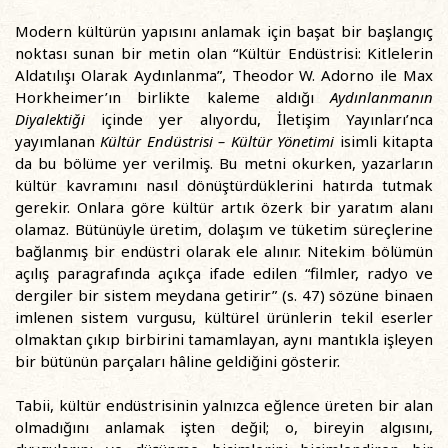
Modern kültürün yapısını anlamak için başat bir başlangıç
noktası sunan bir metin olan “Kültür Endüstrisi: Kitlelerin
Aldatılışı Olarak Aydınlanma”, Theodor W. Adorno ile Max
Horkheimer’ın birlikte kaleme aldığı
Aydınlanmanın
Diyalektiği
içinde yer alıyordu, İletişim Yayınları’nca
yayımlanan
Kültü
r End
ü
strisi
– Kültür Y
ö
netimi
isimli kitapta
da bu bölüme yer verilmiş. Bu metni okurken, yazarların
kültür kavramını nasıl dönüştürdüklerini hatırda tutmak
gerekir. Onlara göre kültür artık özerk bir yaratım alanı
olamaz. Bütünüyle üretim, dolaşım ve tüketim süreçlerine
bağlanmış bir endüstri olarak ele alınır. Nitekim bölümün
açılış paragrafında açıkça ifade edilen “filmler, radyo ve
dergiler bir sistem meydana getirir” (s. 47) sözüne binaen
imlenen sistem vurgusu, kültürel ürünlerin tekil eserler
olmaktan çıkıp birbirini tamamlayan, aynı mantıkla işleyen
bir bütünün parçaları hâline geldiğini gösterir.
Tabii, kültür endüstrisinin yalnızca eğlence üreten bir alan
olmadığını anlamak işten değil; o, bireyin algısını,