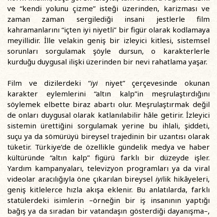
ve “kendi yolunu çizme” isteği üzerinden, karizması ve
zaman zaman sergilediği insani jestlerle film
kahramanlarını “içten iyi niyetli” bir figür olarak kodlamaya
meyillidir. İlle velakin geniş bir izleyici kitlesi, sistemsel
sorunları sorgulamak şöyle dursun, o karakterlerle
kurduğu duygusal ilişki üzerinden bir nevi rahatlama yaşar.
Film ve dizilerdeki “
iyi
niyet” çerçevesinde okunan
karakter eylemlerini “altın kalp”in meşrulaştırdığını
söylemek elbette biraz abartı olur. Meşrulaştırmak değil
de onları duygusal olarak katlanılabilir hâle getirir. İzleyici
sistemin ürettiğini sorgulamak yerine bu ihlali, şiddeti,
suçu ya da sömürüyü bireysel trajedinin bir uzantısı olarak
tüketir. Türkiye’de de özellikle gündelik medya ve haber
kültüründe “altın kalp” figürü farklı bir düzeyde işler.
Yardım kampanyaları, televizyon programları ya da viral
videolar aracılığıyla öne çıkarılan bireysel
iyi
lik hikâyeleri,
geniş kitlelerce hızla akışa eklenir. Bu anlatılarda, farklı
statülerdeki isimlerin –örneğin bir iş insanının yaptığı
bağış ya da sıradan bir vatandaşın gösterdiği dayanışma–,