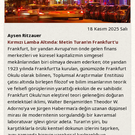
18 Kasım 2025 Salı
Aysen Ritzauer
Kırmızı Lamba Altında: Metin Turan’ın Frankfurt’u
Frankfurt, bir yandan Avrupa’nın önde gelen finans
merkezleri ve küresel kapitalizmin simgesel
mekânlarından biri olmaya devam ederken; öte yandan
1923 yılında Frankfurt’ta kurulan, günümüzde Frankfurt
Okulu olarak bilinen, Toplumsal Araştırmalar Enstitüsü
çatısı altında birleşen filozof ve bilim insanlarının teorik
ve felsefi görüşlerinin yarattığı ekolün de ev sahibidir.
Frankfurt Okulu’nun eleştirel teori geleneğini doğuran
entelektüel iklimi, Walter Benjamin’den Theodor W.
Adorno’ya ve Jürgen Habermas’a değin uzanan düşünsel
mirası ile modernitenin sorgulandığı bir kavramsal
laboratuvar işlevi görür adeta. Turan’ın şiiri, bu
karşıtlıklarla örülü kentsel dokunun izlerini taşırken,
aynı zamanda bireyin varoluşsal kırılganlığı ve