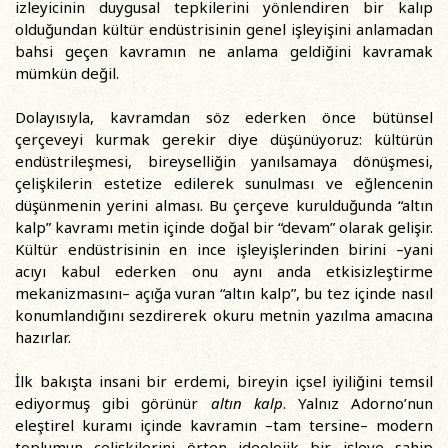
izleyicinin duygusal tepkilerini yönlendiren bir kalıp
olduğundan kültür endüstrisinin genel işleyişini anlamadan
bahsi geçen kavramın ne anlama geldiğini kavramak
mümkün değil.
Dolayısıyla, kavramdan söz ederken önce bütünsel
çerçeveyi kurmak gerekir diye düşünüyoruz: kültürün
endüstrileşmesi, bireyselliğin yanılsamaya dönüşmesi,
çelişkilerin estetize edilerek sunulması ve eğlencenin
düşünmenin yerini alması. Bu çerçeve kurulduğunda “altın
kalp” kavramı metin içinde doğal bir “devam” olarak gelişir.
Kültür endüstrisinin en ince işleyişlerinden birini –yani
acıyı kabul ederken onu aynı anda etkisizleştirme
mekanizmasını– açığa vuran “altın kalp”, bu tez içinde nasıl
konumlandığını sezdirerek okuru metnin yazılma amacına
hazırlar.
İlk bakışta insani bir erdemi, bireyin içsel iyiliğini temsil
ediyormuş gibi görünür
altın kalp
. Yalnız Adorno’nun
eleştirel kuramı içinde kavramın –tam tersine– modern
toplumun çelişkilerini örten ideolojik bir işleve sahip