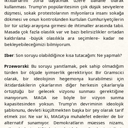
iktidarlarını zorla dayatmak üzere bahane olarak
kullanması. Trump’ın popülaritesinin çok düşük seviyelere
düşmesi, sokak protestolarının milyonlarca insanı sokağa
dökmesi ve onun kontrolünden kurtulan Cumhuriyetçilerin
bir tür uzlaşı arayışına girmesi de ihtimaller arasında tabii.
Masada çok fazla olasılık var ve bazı belirsizlikler ortadan
kaldırılana -büyük olasılıkla ara seçimlere- kadar ne
bekleyebileceğimizi bilmiyorum.
Iber
:
Son soruyu olabildiğince kısa tutacağım: Ne yapmalı?
Przeworski
: Bu soruyu yanıtlamak, pek sahip olmadığım
türden bir ölçüde iyimserlik gerektiriyor. Bir Gramscici
olarak, bir ideolojinin hegemonya kurabilmesi için
iktidardakilerin çıkarlarının diğer herkesin çıkarlarıyla
örtüştüğü bir gelecek vizyonu sunması gerektiğine
inanıyorum. MAGA ise böyle bir vizyon sunma
kapasitesinden yoksun. Trump’ın devriminin ideolojik
şablonunu, devleti küçültmekten başka bir şey olarak tarif
etmek zor. Ne var ki, MAGA’ya muhalefet edenler de bir
alternatif sunamıyor. Demokratların müesses nizamı,