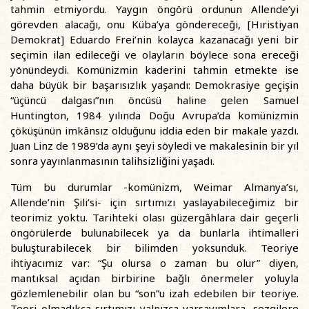
tahmin etmiyordu. Yaygın öngörü ordunun Allende’yi
görevden alacağı, onu Küba’ya göndereceği, [Hıristiyan
Demokrat] Eduardo Frei’nin kolayca kazanacağı yeni bir
seçimin ilan edileceği ve olayların böylece sona ereceği
yönündeydi. Komünizmin kaderini tahmin etmekte ise
daha büyük bir başarısızlık yaşandı: Demokrasiye geçişin
“üçüncü dalgası”nın öncüsü haline gelen Samuel
Huntington, 1984 yılında Doğu Avrupa’da komünizmin
çöküşünün imkânsız olduğunu iddia eden bir makale yazdı.
Juan Linz de 1989’da aynı şeyi söyledi ve makalesinin bir yıl
sonra yayınlanmasının talihsizliğini yaşadı.
Tüm bu durumlar -komünizm, Weimar Almanya’sı,
Allende’nin Şili’si- için sırtımızı yaslayabileceğimiz bir
teorimiz yoktu. Tarihteki olası güzergâhlara dair geçerli
öngörülerde bulunabilecek ya da bunlarla ihtimalleri
buluşturabilecek bir bilimden yoksunduk. Teoriye
ihtiyacımız var: “Şu olursa o zaman bu olur” diyen,
mantıksal açıdan birbirine bağlı önermeler yoluyla
gözlemlenebilir olan bu “son”u izah edebilen bir teoriye.
Teori olmadıkça sırtımızı yalnızca varsayımlara, sezgilere