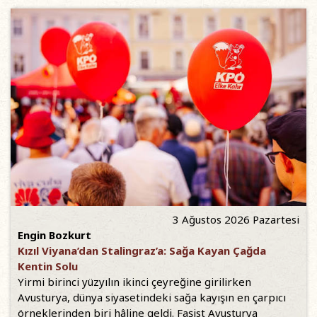
3 Ağustos 2026 Pazartesi
Engin Bozkurt
Kızıl Viyana’dan Stalingraz’a: Sağa Kayan Çağda
Kentin Solu
Yirmi birinci yüzyılın ikinci çeyreğine girilirken
Avusturya, dünya siyasetindeki sağa kayışın en çarpıcı
örneklerinden biri hâline geldi. Faşist Avusturya