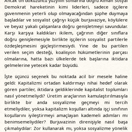
Ancak on dokuzuncu yüzyılın sonlarına doğru Alman Sosyal
Demokrat hareketinin kimi liderleri, sadece işçilere
güvenmenin yeterli olup olmayacağından şüphe duymaya
başladılar ve sosyalist çağrıyı küçük burjuvaziye, köylülere
ve beyaz yakalı çalışanlara doğru genişletmeyi savundular.
Karşı karşıya kaldıkları ikilem, çağrının diğer sınıflara
doğru genişlemesiyle birlikte işçilerin sosyalist partilerle
özdeşleşmesini güçleştirmesiydi. Yine de bu partilen
verilen seçim desteği, koalisyon hükümetlerinin parçası
olmalarına, hatta bazı ülkelerde tek başlarına iktidara
gelmelerine yetecek kadar büyüdü.
İşte üçüncü seçenek bu noktada acil bir mesele haline
geldi: Kapitalizmi ortadan kaldırmayı nihai hedef olarak
gören partiler, iktidara geldiklerinde kapitalist toplumları
nasıl yönetmeliydi? Üretim araçlarının kamulaştırılmasıyla
birlikte bir anda sosyalizme geçmeyi mi tercih
etmeliydiler, yoksa kapitalizm koşulları altında işçi sınıfının
koşullarını iyileştirmeyi amaçlayan kademeli adımları mı
benimsemeliydiler? Burjuvazinin direnişiyle nasıl başa
çıkmalıydılar: Zor kullanarak mı, yoksa sosyalizme yönelik