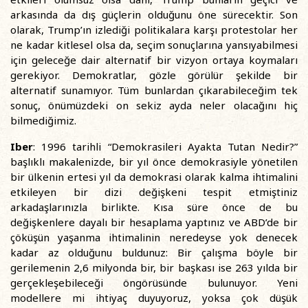
arkasında da dış güçlerin olduğunu öne sürecektir. Son
olarak, Trump’ın izlediği politikalara karşı protestolar her
ne kadar kitlesel olsa da, seçim sonuçlarına yansıyabilmesi
için geleceğe dair alternatif bir vizyon ortaya koymaları
gerekiyor. Demokratlar, gözle görülür şekilde bir
alternatif sunamıyor. Tüm bunlardan çıkarabileceğim tek
sonuç, önümüzdeki on sekiz ayda neler olacağını hiç
bilmediğimiz.
Iber
: 1996 tarihli “Demokrasileri Ayakta Tutan Nedir?”
başlıklı makalenizde, bir yıl önce demokrasiyle yönetilen
bir ülkenin ertesi yıl da demokrasi olarak kalma ihtimalini
etkileyen bir dizi değişkeni tespit etmiştiniz
arkadaşlarınızla birlikte. Kısa süre önce de bu
değişkenlere dayalı bir hesaplama yaptınız ve ABD’de bir
çöküşün yaşanma ihtimalinin neredeyse yok denecek
kadar az olduğunu buldunuz: Bir çalışma böyle bir
gerilemenin 2,6 milyonda bir, bir başkası ise 263 yılda bir
gerçekleşebileceği öngörüsünde bulunuyor. Yeni
modellere mi ihtiyaç duyuyoruz, yoksa çok düşük