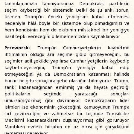
tanımlamanızla tanınıyorsunuz: Demokrasi, partilerin
seçim kaybettiği bir sistemdir. Belki de şu anki sorun,
kısmen Trump’ın önceki yenilgisini kabul etmemesi
nedeniyle hâlâ böyle bir sistemde olup olmadığımızı ve
hem kendisinin hem de ekibinin müstakbel bir yenilgiye
nasıl tepki vereceğini bilemememizden kaynaklanıyor.
Przeworski
: Trump’ın Cumhuriyetçilerin kaybetme
ihtimalinin olduğu ara seçime gidip gitmeyeceğini, bu
seçimler adil şekilde yapılırsa Cumhuriyetçilerin kaybedip
kaybetmeyeceğini, Trump’ın yenilgiyi kabul edip
etmeyeceğini ya da Demokratların kazanması halinde
bunun ne gibi sonuçlara gebe olacağını bilmiyoruz. Trump,
sanki kazanacağından eminmiş ya da hayata geçirdiği
politikaların seçimde yaratacağı sonuçları
umursamıyormuş gibi davranıyor. Demokratların lider
isimleri ise ekonominin çökeceğini, kamuoyunun Trump’a
sırt çevireceğini ve zahmetsiz bir biçimde Temsilciler
Meclisi’ni kazanacaklarını düşünüyormuş gibi görünüyor.
Mantıken evdeki hesabın en az birisi için çarşıdakine
uymaması gerekiyor.