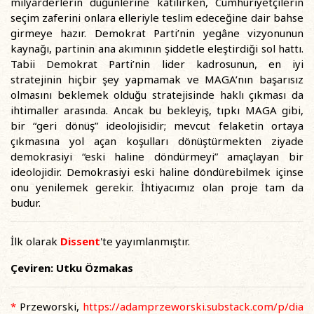
milyarderlerin düğünlerine katılırken, Cumhuriyetçilerin
seçim zaferini onlara elleriyle teslim edeceğine dair bahse
girmeye hazır. Demokrat Parti’nin yegâne vizyonunun
kaynağı, partinin ana akımının şiddetle eleştirdiği sol hattı.
Tabii Demokrat Parti’nin lider kadrosunun, en iyi
stratejinin hiçbir şey yapmamak ve MAGA’nın başarısız
olmasını beklemek olduğu stratejisinde haklı çıkması da
ihtimaller arasında. Ancak bu bekleyiş, tıpkı MAGA gibi,
bir “geri dönüş” ideolojisidir; mevcut felaketin ortaya
çıkmasına yol açan koşulları dönüştürmekten ziyade
demokrasiyi “eski haline döndürmeyi” amaçlayan bir
ideolojidir. Demokrasiyi eski haline döndürebilmek içinse
onu yenilemek gerekir. İhtiyacımız olan proje tam da
budur.
İlk olarak
Dissent
'te yayımlanmıştır.
Çeviren: Utku Özmakas
*
Przeworski,
https://adamprzeworski.substack.com/p/dia