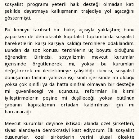
sosyalist programı yeterli halk desteği olmadan katı
şekilde dayatmaya kalkışmanın trajediye yol açacağını
göstermişti.
Bu konuyu tarihsel bir bakış açısıyla yaklaştım; bunu
yaparken de demokratik kapitalist toplumlarda sosyalist
hareketlerin karşı karşıya kaldığı tercihlere odaklandım.
Bundan da söz konusu tercihlerin üç boyutu olduğunu
öğrendim: Birincisi, sosyalizmin mevcut kurumlar
içerisinde örgütlenerek mi, yoksa bu kurumları
değiştirerek mi ilerletilmeye çalışıldığı; ikincisi, sosyalist
dönüşümün failinin yalnızca işçi sınıfı içerisinde mi olduğu
yoksa çok sınıflı ya da hatta sınıfsal olmayan bir desteğe
mi güvenileceği ve üçüncüsü, reformlar ile kısmi
iyileştirmelerin peşine mi düşüleceği, yoksa bütünün
çabanın kapitalizmin ortadan kaldırılması için mi
harcanacağı.
Mevcut kurumlar deyince iktisadi alanda özel şirketleri,
siyasi alandaysa demokrasiyi kast ediyorum. İlk sosyalist
düşünürler, özel şirketlerin yerini ulusal ölçekte