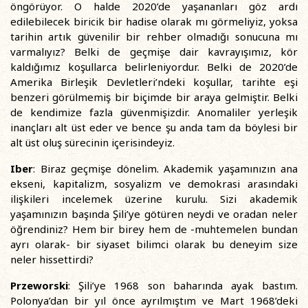
öngörüyor. O halde 2020’de yaşananları göz ardı
edilebilecek biricik bir hadise olarak mı görmeliyiz, yoksa
tarihin artık güvenilir bir rehber olmadığı sonucuna mı
varmalıyız? Belki de geçmişe dair kavrayışımız, kör
kaldığımız koşullarca belirleniyordur. Belki de 2020’de
Amerika Birleşik Devletleri’ndeki koşullar, tarihte eşi
benzeri görülmemiş bir biçimde bir araya gelmiştir. Belki
de kendimize fazla güvenmişizdir. Anomaliler yerleşik
inançları alt üst eder ve bence şu anda tam da böylesi bir
alt üst oluş sürecinin içerisindeyiz.
Iber
: Biraz geçmişe dönelim. Akademik yaşamınızın ana
ekseni, kapitalizm, sosyalizm ve demokrasi arasındaki
ilişkileri incelemek üzerine kurulu. Sizi akademik
yaşamınızın başında Şili’ye götüren neydi ve oradan neler
öğrendiniz? Hem bir birey hem de -muhtemelen bundan
ayrı olarak- bir siyaset bilimci olarak bu deneyim size
neler hissettirdi?
Przeworski
: Şili’ye 1968 son baharında ayak bastım.
Polonya’dan bir yıl önce ayrılmıştım ve Mart 1968’deki