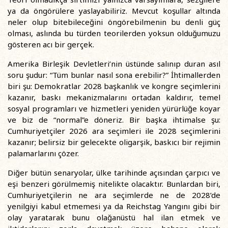
ya da öngörülere yaslayabiliriz. Mevcut koşullar altında
neler olup bitebileceğini öngörebilmenin bu denli güç
olması, aslında bu türden teorilerden yoksun olduğumuzu
gösteren acı bir gerçek.
Amerika Birleşik Devletleri’nin üstünde salınıp duran asıl
soru şudur: “Tüm bunlar nasıl sona erebilir?” İhtimallerden
biri şu: Demokratlar 2028 başkanlık ve kongre seçimlerini
kazanır, baskı mekanizmalarını ortadan kaldırır, temel
sosyal programları ve hizmetleri yeniden yürürlüğe koyar
ve biz de “normal”e döneriz. Bir başka ihtimalse şu:
Cumhuriyetçiler 2026 ara seçimleri ile 2028 seçimlerini
kazanır; belirsiz bir gelecekte oligarşik, baskıcı bir rejimin
palamarlarını çözer.
Diğer bütün senaryolar, ülke tarihinde açısından çarpıcı ve
eşi benzeri görülmemiş nitelikte olacaktır. Bunlardan biri,
Cumhuriyetçilerin ne ara seçimlerde ne de 2028’de
yenilgiyi kabul etmemesi ya da Reichstag Yangını gibi bir
olay yaratarak bunu olağanüstü hal ilan etmek ve