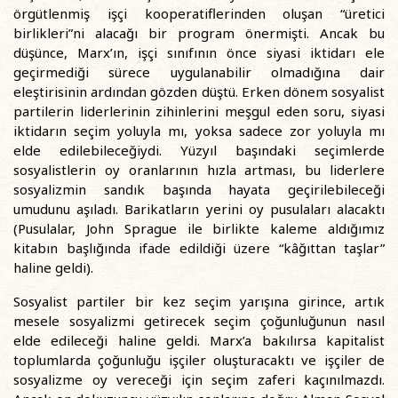
örgütlenmiş işçi kooperatiflerinden oluşan “üretici
birlikleri”ni alacağı bir program önermişti. Ancak bu
düşünce, Marx’ın, işçi sınıfının önce siyasi iktidarı ele
geçirmediği sürece uygulanabilir olmadığına dair
eleştirisinin ardından gözden düştü. Erken dönem sosyalist
partilerin liderlerinin zihinlerini meşgul eden soru, siyasi
iktidarın seçim yoluyla mı, yoksa sadece zor yoluyla mı
elde edilebileceğiydi. Yüzyıl başındaki seçimlerde
sosyalistlerin oy oranlarının hızla artması, bu liderlere
sosyalizmin sandık başında hayata geçirilebileceği
umudunu aşıladı. Barikatların yerini oy pusulaları alacaktı
(Pusulalar, John Sprague ile birlikte kaleme aldığımız
kitabın başlığında ifade edildiği üzere “kâğıttan taşlar”
haline geldi).
Sosyalist partiler bir kez seçim yarışına girince, artık
mesele sosyalizmi getirecek seçim çoğunluğunun nasıl
elde edileceği haline geldi. Marx’a bakılırsa kapitalist
toplumlarda çoğunluğu işçiler oluşturacaktı ve işçiler de
sosyalizme oy vereceği için seçim zaferi kaçınılmazdı.