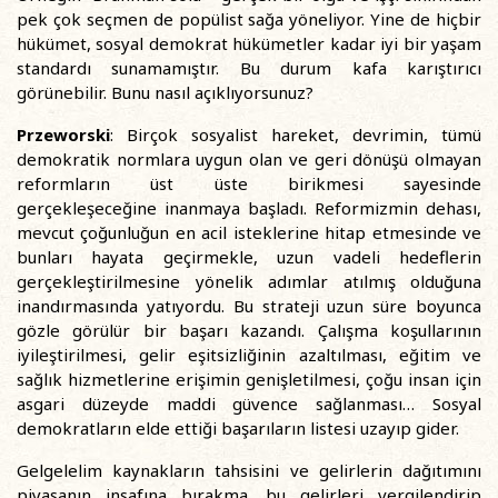
pek çok seçmen de popülist sağa yöneliyor. Yine de hiçbir
hükümet, sosyal demokrat hükümetler kadar iyi bir yaşam
standardı sunamamıştır. Bu durum kafa karıştırıcı
görünebilir. Bunu nasıl açıklıyorsunuz?
Przeworski
: Birçok sosyalist hareket, devrimin, tümü
demokratik normlara uygun olan ve geri dönüşü olmayan
reformların üst üste birikmesi sayesinde
gerçekleşeceğine inanmaya başladı. Reformizmin dehası,
mevcut çoğunluğun en acil isteklerine hitap etmesinde ve
bunları hayata geçirmekle, uzun vadeli hedeflerin
gerçekleştirilmesine yönelik adımlar atılmış olduğuna
inandırmasında yatıyordu. Bu strateji uzun süre boyunca
gözle görülür bir başarı kazandı. Çalışma koşullarının
iyileştirilmesi, gelir eşitsizliğinin azaltılması, eğitim ve
sağlık hizmetlerine erişimin genişletilmesi, çoğu insan için
asgari düzeyde maddi güvence sağlanması… Sosyal
demokratların elde ettiği başarıların listesi uzayıp gider.
Gelgelelim kaynakların tahsisini ve gelirlerin dağıtımını
piyasanın insafına bırakma, bu gelirleri vergilendirip