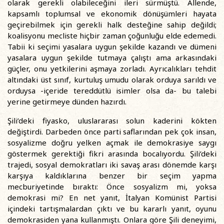
olarak gerekli olabileceğini ileri sürmüştü. Allende,
kapsamlı toplumsal ve ekonomik dönüşümleri hayata
geçirebilmek için gerekli halk desteğine sahip değildi;
koalisyonu mecliste hiçbir zaman çoğunluğu elde edemedi.
Tabii ki seçimi yasalara uygun şekilde kazandı ve dümeni
yasalara uygun şekilde tutmaya çalıştı ama arkasındaki
güçler, onu yetkilerini aşmaya zorladı. Ayrıcalıkları tehdit
altındaki üst sınıf, kurtuluş umudu olarak orduya sarıldı ve
orduysa -içeride tereddütlü isimler olsa da- bu talebi
yerine getirmeye dünden hazırdı.
Şili’deki fiyasko, uluslararası solun kaderini kökten
değiştirdi. Darbeden önce parti saflarından pek çok insan,
sosyalizme doğru yelken açmak ile demokrasiye saygı
göstermek gerektiği fikri arasında bocalıyordu. Şili’deki
trajedi, sosyal demokratları iki savaş arası dönemde karşı
karşıya kaldıklarına benzer bir seçim yapma
mecburiyetinde bıraktı: Önce sosyalizm mi, yoksa
demokrasi mi? En net yanıt, İtalyan Komünist Partisi
içindeki tartışmalardan çıktı ve bu kararlı yanıt, oyunu
demokrasiden yana kullanmıştı. Onlara göre Şili deneyimi,