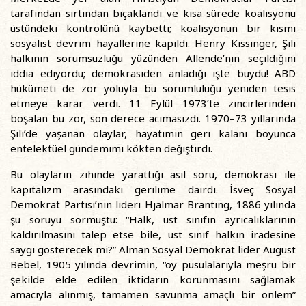
tarafından sırtından bıçaklandı ve kısa sürede koalisyonu
üstündeki kontrolünü kaybetti; koalisyonun bir kısmı
sosyalist devrim hayallerine kapıldı. Henry Kissinger, Şili
halkının sorumsuzluğu yüzünden Allende’nin seçildiğini
iddia ediyordu; demokrasiden anladığı işte buydu! ABD
hükümeti de zor yoluyla bu sorumluluğu yeniden tesis
etmeye karar verdi. 11 Eylül 1973’te zincirlerinden
boşalan bu zor, son derece acımasızdı. 1970–73 yıllarında
Şili’de yaşanan olaylar, hayatımın geri kalanı boyunca
entelektüel gündemimi kökten değiştirdi.
Bu olayların zihinde yarattığı asıl soru, demokrasi ile
kapitalizm arasındaki gerilime dairdi. İsveç Sosyal
Demokrat Partisi’nin lideri Hjalmar Branting, 1886 yılında
şu soruyu sormuştu: “Halk, üst sınıfın ayrıcalıklarının
kaldırılmasını talep etse bile, üst sınıf halkın iradesine
saygı gösterecek mi?” Alman Sosyal Demokrat lider August
Bebel, 1905 yılında devrimin, “oy pusulalarıyla meşru bir
şekilde elde edilen iktidarın korunmasını sağlamak
amacıyla alınmış, tamamen savunma amaçlı bir önlem”