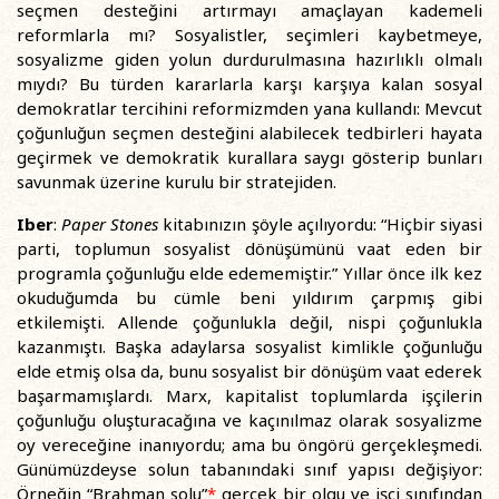
seçmen desteğini artırmayı amaçlayan kademeli
reformlarla mı? Sosyalistler, seçimleri kaybetmeye,
sosyalizme giden yolun durdurulmasına hazırlıklı olmalı
mıydı? Bu türden kararlarla karşı karşıya kalan sosyal
demokratlar tercihini reformizmden yana kullandı: Mevcut
çoğunluğun seçmen desteğini alabilecek tedbirleri hayata
geçirmek ve demokratik kurallara saygı gösterip bunları
savunmak üzerine kurulu bir stratejiden.
Iber
:
Paper Stones
kitabınızın şöyle açılıyordu: “Hiçbir siyasi
parti, toplumun sosyalist dönüşümünü vaat eden bir
programla çoğunluğu elde edememiştir.” Yıllar önce ilk kez
okuduğumda bu cümle beni yıldırım çarpmış gibi
etkilemişti. Allende çoğunlukla değil, nispi çoğunlukla
kazanmıştı. Başka adaylarsa sosyalist kimlikle çoğunluğu
elde etmiş olsa da, bunu sosyalist bir dönüşüm vaat ederek
başarmamışlardı. Marx, kapitalist toplumlarda işçilerin
çoğunluğu oluşturacağına ve kaçınılmaz olarak sosyalizme
oy vereceğine inanıyordu; ama bu öngörü gerçekleşmedi.
Günümüzdeyse solun tabanındaki sınıf yapısı değişiyor:
Örneğin “Brahman solu”
*
gerçek bir olgu ve işçi sınıfından