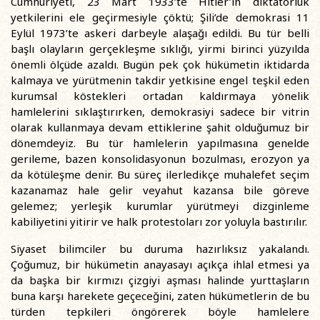
Cumhuriyeti, 23 Mart 1933’te Hitler’in diktatörlük
yetkilerini ele geçirmesiyle çöktü; Şili’de demokrasi 11
Eylül 1973’te askeri darbeyle alaşağı edildi. Bu tür belli
başlı olayların gerçekleşme sıklığı, yirmi birinci yüzyılda
önemli ölçüde azaldı. Bugün pek çok hükümetin iktidarda
kalmaya ve yürütmenin takdir yetkisine engel teşkil eden
kurumsal köstekleri ortadan kaldırmaya yönelik
hamlelerini sıklaştırırken, demokrasiyi sadece bir vitrin
olarak kullanmaya devam ettiklerine şahit olduğumuz bir
dönemdeyiz. Bu tür hamlelerin yapılmasına genelde
gerileme, bazen konsolidasyonun bozulması, erozyon ya
da kötüleşme denir. Bu süreç ilerledikçe muhalefet seçim
kazanamaz hale gelir veyahut kazansa bile göreve
gelemez; yerleşik kurumlar yürütmeyi dizginleme
kabiliyetini yitirir ve halk protestoları zor yoluyla bastırılır.
Siyaset bilimciler bu duruma hazırlıksız yakalandı.
Çoğumuz, bir hükümetin anayasayı açıkça ihlal etmesi ya
da başka bir kırmızı çizgiyi aşması halinde yurttaşların
buna karşı harekete geçeceğini, zaten hükümetlerin de bu
türden tepkileri öngörerek böyle hamlelere