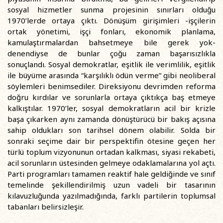
sosyal hizmetler sunma projesinin sınırları olduğu
1970’lerde ortaya çıktı. Dönüşüm girişimleri -işçilerin
ortak yönetimi, işçi fonları, ekonomik planlama,
kamulaştırmalardan bahsetmeye bile gerek yok-
denendiyse de bunlar çoğu zaman başarısızlıkla
sonuçlandı. Sosyal demokratlar, eşitlik ile verimlilik, eşitlik
ile büyüme arasında “karşılıklı ödün verme” gibi neoliberal
söylemleri benimsediler. Direksiyonu devrimden reforma
doğru kırdılar ve sorunlarla ortaya çıktıkça baş etmeye
kalkıştılar. 1970’ler, sosyal demokratların acil bir krizle
başa çıkarken aynı zamanda dönüştürücü bir bakış açısına
sahip oldukları son tarihsel dönem olabilir. Solda bir
sonraki seçime dair bir perspektifin ötesine geçen her
türlü toplum vizyonunun ortadan kalkması, siyasi rekabeti,
acil sorunların üstesinden gelmeye odaklamalarına yol açtı.
Parti programları tamamen reaktif hale geldiğinde ve sınıf
temelinde şekillendirilmiş uzun vadeli bir tasarının
kılavuzluğunda yazılmadığında, farklı partilerin toplumsal
tabanları belirsizleşir.