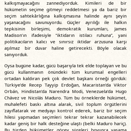
kalkışmayacağını zannediyorduk. Kimileri de bir
hükümetin seçime gitmeyi reddetmesi ya da bariz bir
seçim sahtekârlığına kalkışmasına halinde aynı şeyin
yaşanacağını savunuyordu. Güçler ayrılığı ile halkın
tepkisinin birleşimi, demokratik kurumları, James
Madison’ın ifadesiyle “iktidarın istilacı ruhuna”, yani
politikacıların kalıcı ve sınırsız iktidar arzusuna karşı
aşılmaz bir duvar haline getirecekti. Böyle olacak
sanıyorduk.
Oysa bugüne kadar, gücü başarıyla tek elde toplayan ve bu
gücü kullanmanın önündeki tüm kurumsal engelleri
ortadan kaldıran pek çok devlet başkanı örneği gördük:
Türkiye’de Recep Tayyip Erdoğan, Macaristan’da Viktor
Orbán, Hindistan’da Narendra Modi, Venezuela’da Hugo
Chávez ve Nicolás Maduro. Tüm bu örneklerde hükümet,
muhalefeti baskı altına alarak, sivil toplum örgütlerini
zayıflatarak ve medyayı kontrol ederek, bariz bir seçim
hilesi yapmadan seçimleri tekrar tekrar kazanabilecek
kadar geniş bir halk desteğine ulaştı (belki Maduro hariç).
Bu türden hükümetler görev süreleri boyunca yasama