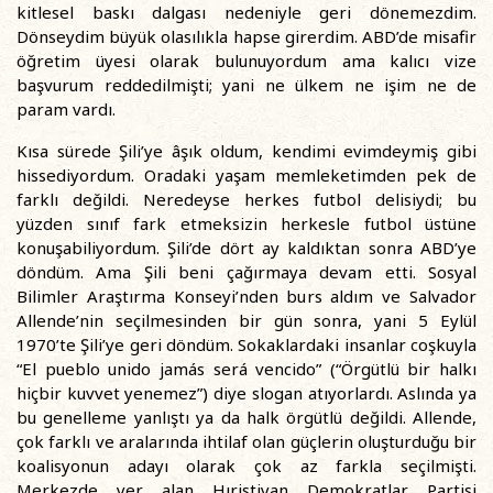
kitlesel baskı dalgası nedeniyle geri dönemezdim.
Dönseydim büyük olasılıkla hapse girerdim. ABD’de misafir
öğretim üyesi olarak bulunuyordum ama kalıcı vize
başvurum reddedilmişti; yani ne ülkem ne işim ne de
param vardı.
Kısa sürede Şili’ye âşık oldum, kendimi evimdeymiş gibi
hissediyordum. Oradaki yaşam memleketimden pek de
farklı değildi. Neredeyse herkes futbol delisiydi; bu
yüzden sınıf fark etmeksizin herkesle futbol üstüne
konuşabiliyordum. Şili’de dört ay kaldıktan sonra ABD’ye
döndüm. Ama Şili beni çağırmaya devam etti. Sosyal
Bilimler Araştırma Konseyi’nden burs aldım ve Salvador
Allende’nin seçilmesinden bir gün sonra, yani 5 Eylül
1970’te Şili’ye geri döndüm. Sokaklardaki insanlar coşkuyla
“El pueblo unido jamás será vencido” (“Örgütlü bir halkı
hiçbir kuvvet yenemez”) diye slogan atıyorlardı. Aslında ya
bu genelleme yanlıştı ya da halk örgütlü değildi. Allende,
çok farklı ve aralarında ihtilaf olan güçlerin oluşturduğu bir
koalisyonun adayı olarak çok az farkla seçilmişti.
Merkezde yer alan Hıristiyan Demokratlar Partisi