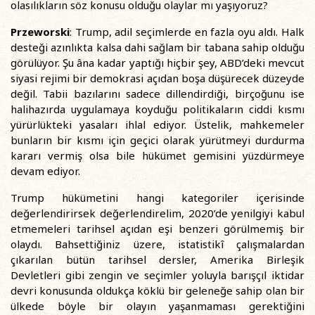
olasılıkların söz konusu olduğu olaylar mı yaşıyoruz?
Przeworski
: Trump, adil seçimlerde en fazla oyu aldı. Halk
desteği azınlıkta kalsa dahi sağlam bir tabana sahip olduğu
görülüyor. Şu âna kadar yaptığı hiçbir şey, ABD’deki mevcut
siyasi rejimi bir demokrasi açıdan boşa düşürecek düzeyde
değil. Tabii bazılarını sadece dillendirdiği, birçoğunu ise
halihazırda uygulamaya koyduğu politikaların ciddi kısmı
yürürlükteki yasaları ihlal ediyor. Üstelik, mahkemeler
bunların bir kısmı için geçici olarak yürütmeyi durdurma
kararı vermiş olsa bile hükümet gemisini yüzdürmeye
devam ediyor.
Trump hükümetini hangi kategoriler içerisinde
değerlendirirsek değerlendirelim, 2020’de yenilgiyi kabul
etmemeleri tarihsel açıdan eşi benzeri görülmemiş bir
olaydı. Bahsettiğiniz üzere, istatistikî çalışmalardan
çıkarılan bütün tarihsel dersler, Amerika Birleşik
Devletleri gibi zengin ve seçimler yoluyla barışçıl iktidar
devri konusunda oldukça köklü bir geleneğe sahip olan bir
ülkede böyle bir olayın yaşanmaması gerektiğini