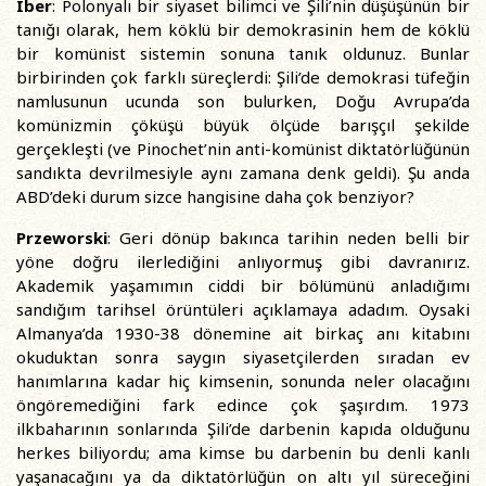
Iber
: Polonyalı bir siyaset bilimci ve Şili’nin düşüşünün bir
tanığı olarak, hem köklü bir demokrasinin hem de köklü
bir komünist sistemin sonuna tanık oldunuz. Bunlar
birbirinden çok farklı süreçlerdi: Şili’de demokrasi tüfeğin
namlusunun ucunda son bulurken, Doğu Avrupa’da
komünizmin çöküşü büyük ölçüde barışçıl şekilde
gerçekleşti (ve Pinochet’nin anti-komünist diktatörlüğünün
sandıkta devrilmesiyle aynı zamana denk geldi). Şu anda
ABD’deki durum sizce hangisine daha çok benziyor?
Przeworski
: Geri dönüp bakınca tarihin neden belli bir
yöne doğru ilerlediğini anlıyormuş gibi davranırız.
Akademik yaşamımın ciddi bir bölümünü anladığımı
sandığım tarihsel örüntüleri açıklamaya adadım. Oysaki
Almanya’da 1930-38 dönemine ait birkaç anı kitabını
okuduktan sonra saygın siyasetçilerden sıradan ev
hanımlarına kadar hiç kimsenin, sonunda neler olacağını
öngöremediğini fark edince çok şaşırdım. 1973
ilkbaharının sonlarında Şili’de darbenin kapıda olduğunu
herkes biliyordu; ama kimse bu darbenin bu denli kanlı
yaşanacağını ya da diktatörlüğün on altı yıl süreceğini