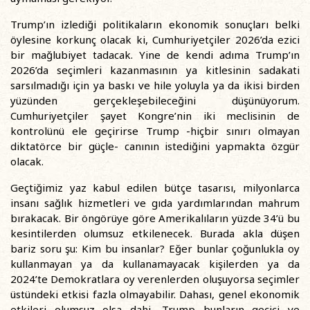
Trump’ın izlediği politikaların ekonomik sonuçları belki
öylesine korkunç olacak ki, Cumhuriyetçiler 2026’da ezici
bir mağlubiyet tadacak. Yine de kendi adıma Trump’ın
2026’da seçimleri kazanmasının ya kitlesinin sadakati
sarsılmadığı için ya baskı ve hile yoluyla ya da ikisi birden
yüzünden gerçekleşebileceğini düşünüyorum.
Cumhuriyetçiler şayet Kongre’nin iki meclisinin de
kontrolünü ele geçirirse Trump -hiçbir sınırı olmayan
diktatörce bir güçle- canının istediğini yapmakta özgür
olacak.
Geçtiğimiz yaz kabul edilen bütçe tasarısı, milyonlarca
insanı sağlık hizmetleri ve gıda yardımlarından mahrum
bırakacak. Bir öngörüye göre Amerikalıların yüzde 34’ü bu
kesintilerden olumsuz etkilenecek. Burada akla düşen
bariz soru şu: Kim bu insanlar? Eğer bunlar çoğunlukla oy
kullanmayan ya da kullanamayacak kişilerden ya da
2024’te Demokratlara oy verenlerden oluşuyorsa seçimler
üstündeki etkisi fazla olmayabilir. Dahası, genel ekonomik
etkileri olumsuz olsa dahi, Trump bunların geçici ve