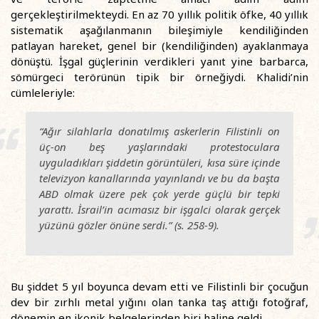
gerçekleştirilmekteydi. En az 70 yıllık politik öfke, 40 yıllık
sistematik aşağılanmanın bileşimiyle kendiliğinden
patlayan hareket, genel bir (kendiliğinden) ayaklanmaya
dönüştü. İşgal güçlerinin verdikleri yanıt yine barbarca,
sömürgeci terörünün tipik bir örneğiydi. Khalidi’nin
cümleleriyle:
“Ağır silahlarla donatılmış askerlerin Filistinli on
üç-on beş yaşlarındaki protestoculara
uyguladıkları şiddetin görüntüleri, kısa süre içinde
televizyon kanallarında yayınlandı ve bu da başta
ABD olmak üzere pek çok yerde güçlü bir tepki
yarattı. İsrail’in acımasız bir işgalci olarak gerçek
yüzünü gözler önüne serdi.” (s. 258-9).
Bu şiddet 5 yıl boyunca devam etti ve Filistinli bir çocuğun
dev bir zırhlı metal yığını olan tanka taş attığı fotoğraf,
dönemin en ikonik belgelerinden biri haline geldi.