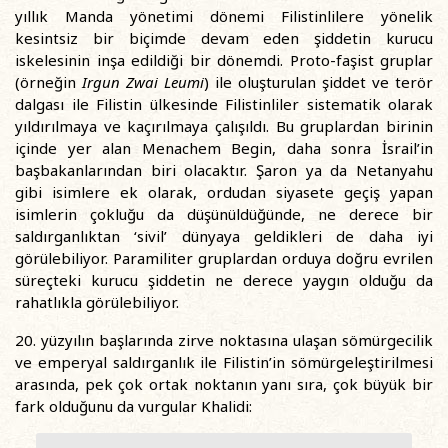
yıllık Manda yönetimi dönemi Filistinlilere yönelik
kesintsiz bir biçimde devam eden şiddetin kurucu
iskelesinin inşa edildiği bir dönemdi. Proto-faşist gruplar
(örneğin
Irgun Zwai Leumi
) ile oluşturulan şiddet ve terör
dalgası ile Filistin ülkesinde Filistinliler sistematik olarak
yıldırılmaya ve kaçırılmaya çalışıldı. Bu gruplardan birinin
içinde yer alan Menachem Begin, daha sonra İsrail’in
başbakanlarından biri olacaktır. Şaron ya da Netanyahu
gibi isimlere ek olarak, ordudan siyasete geçiş yapan
isimlerin çokluğu da düşünüldüğünde, ne derece bir
saldırganlıktan ‘sivil’ dünyaya geldikleri de daha iyi
görülebiliyor. Paramiliter gruplardan orduya doğru evrilen
süreçteki kurucu şiddetin ne derece yaygın olduğu da
rahatlıkla görülebiliyor.
20. yüzyılın başlarında zirve noktasına ulaşan sömürgecilik
ve emperyal saldırganlık ile Filistin’in sömürgeleştirilmesi
arasında, pek çok ortak noktanın yanı sıra, çok büyük bir
fark olduğunu da vurgular Khalidi: