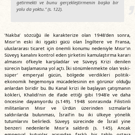
getirmekti ve bunu gerçekleştirmenin başka bir
yolu da yoktu.” (s. 122).
‘Nakba’ sözcüğü ile karakterize olan 1948’den sonra,
Mısır’ın eski iki işgalci gücü olan İngiltere ve Fransa,
uluslararası ticaret için önemli konumu nedeniyle Mısır’ın
Süveyş kanalını kontrol eden şirketini kamulaştırma kararı
almasını öfkeyle karşıladılar ve Süveyş Krizi denilen
sürecin başlamasına yol açtı. İki sönümlenmekte olan ‘eski-
süper’ emperyal gücün, bölgede verdikleri politik-
ekonomik hegemonya mücadelesinin en görünür olduğu
anlardan biridir bu. Bu Kanal krizi ile başlayan çatışmanın
kökleri, Khalidi’nin de ifade ettiği gibi 1948’e ve daha
öncesine dayanıyordu (s.149). 1948 sonrasında Filistinli
militanların Mısır ve Ürdün üzerinden sızmalarla
saldırılarda bulunması, İsrail’in bu iki ülkeye yönelik
tutumlarını belirledi. Süveyş sürecinde de İsrail yine
benzeri nedenlerle Mısır’a saldırdı (s. 145). Ancak
emperyal kutuplar açısından farklı bir tablo ortaya