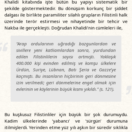
Khalidi kitabında işte bütün bu yapıyı sistematik bir
şekilde göstermektedir. Bu dönüşüm korkunç bir şiddet
dalgası ile birlikte paramiliter silahlı grupların Filistinli halk
üzerinde terör estirmesi ve nihayetinde bir tehcir ve
Nakba ile gerçekleşti. Doğrudan Khalidi’nin cümleleri ile,
“Arap ordularının uğradığı bozgunlardan ve
sivillere yeni katliamlardan sonra, yurdundan
edilen Filistinlilerin sayısı artmıştı. Yaklaşık
400.000 kişi evinden edilmiş ve komşu ülkelere
Ürdün, Suriye, Lübnan, Batı Şeria ve Gazze’ye
kaçmıştı. Bu insanların hiçbirinin geri dönmesine
izin verilmedi; geri dönmelerine engel olmak için
evlerinin ve köylerinin büyük kısmı yıkıldı.” (s. 121).
Bu kuşkusuz Filistinliler için büyük bir şok durumuydu.
Kadim ülkelerinde ‘yabancı’ ve ‘sürgün’ durumuna
itilmişlerdi. Yerinden etme yüz yılı aşkın bir süredir sıklıkla