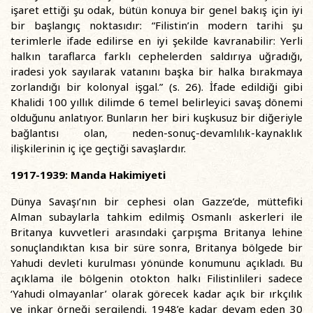
işaret ettiği şu odak, bütün konuya bir genel bakış için iyi
bir başlangıç noktasıdır: “Filistin’in modern tarihi şu
terimlerle ifade edilirse en iyi şekilde kavranabilir: Yerli
halkın taraflarca farklı cephelerden saldırıya uğradığı,
iradesi yok sayılarak vatanını başka bir halka bırakmaya
zorlandığı bir kolonyal işgal.” (s. 26). İfade edildiği gibi
Khalidi 100 yıllık dilimde 6 temel belirleyici savaş dönemi
olduğunu anlatıyor. Bunların her biri kuşkusuz bir diğeriyle
bağlantısı olan, neden-sonuç-devamlılık-kaynaklık
ilişkilerinin iç içe geçtiği savaşlardır.
1917-1939: Manda Hakimiyeti
Dünya Savaşı’nın bir cephesi olan Gazze’de, müttefiki
Alman subaylarla tahkim edilmiş Osmanlı askerleri ile
Britanya kuvvetleri arasındaki çarpışma Britanya lehine
sonuçlandıktan kısa bir süre sonra, Britanya bölgede bir
Yahudi devleti kurulması yönünde konumunu açıkladı. Bu
açıklama ile bölgenin otokton halkı Filistinlileri sadece
‘Yahudi olmayanlar’ olarak görecek kadar açık bir ırkçılık
ve inkar örneği sergilendi. 1948’e kadar devam eden 30