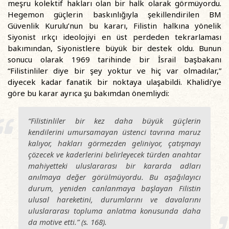
meşru kolektif hakları olan bir halk olarak görmüyordu.
Hegemon güçlerin baskınlığıyla şekillendirilen BM
Güvenlik Kurulu’nun bu kararı, Filistin halkına yönelik
Siyonist ırkçı ideolojiyi en üst perdeden tekrarlaması
bakımından, Siyonistlere büyük bir destek oldu. Bunun
sonucu olarak 1969 tarihinde bir İsrail başbakanı
“Filistinliler diye bir şey yoktur ve hiç var olmadılar,”
diyecek kadar fanatik bir noktaya ulaşabildi. Khalidi’ye
göre bu karar ayrıca şu bakımdan önemliydi:
“Filistinliler bir kez daha büyük güçlerin
kendilerini umursamayan üstenci tavrına maruz
kalıyor, hakları görmezden geliniyor, çatışmayı
çözecek ve kaderlerini belirleyecek türden anahtar
mahiyetteki uluslararası bir kararda adları
anılmaya değer görülmüyordu. Bu aşağılayıcı
durum, yeniden canlanmaya başlayan Filistin
ulusal hareketini, durumlarını ve davalarını
uluslararası topluma anlatma konusunda daha
da motive etti.” (s. 168).