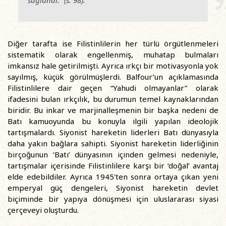
sağlandı.” (s. 98).
Diğer tarafta ise Filistinlilerin her türlü örgütlenmeleri
sistematik olarak engellenmiş, muhatap bulmaları
imkansız hale getirilmişti. Ayrıca ırkçı bir motivasyonla yok
sayılmış, küçük görülmüşlerdi. Balfour’un açıklamasında
Filistinlilere dair geçen “Yahudi olmayanlar” olarak
ifadesini bulan ırkçılık, bu durumun temel kaynaklarından
biridir. Bu inkar ve marjinalleşmenin bir başka nedeni de
Batı kamuoyunda bu konuyla ilgili yapılan ideolojik
tartışmalardı. Siyonist hareketin liderleri Batı dünyasıyla
daha yakın bağlara sahipti. Siyonist hareketin liderliğinin
birçoğunun ‘Batı’ dünyasının içinden gelmesi nedeniyle,
tartışmalar içerisinde Filistinlilere karşı bir ‘doğal’ avantaj
elde edebildiler. Ayrıca 1945'ten sonra ortaya çıkan yeni
emperyal güç dengeleri, Siyonist hareketin devlet
biçiminde bir yapıya dönüşmesi için uluslararası siyasi
çerçeveyi oluşturdu.