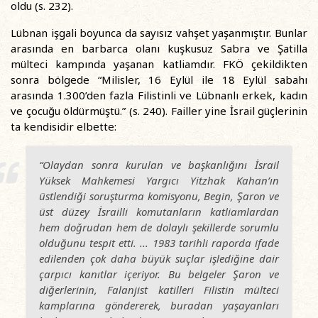
oldu (s. 232).
Lübnan işgali boyunca da sayısız vahşet yaşanmıştır. Bunlar
arasında en barbarca olanı kuşkusuz Sabra ve Şatilla
mülteci kampında yaşanan katliamdır. FKÖ çekildikten
sonra bölgede “Milisler, 16 Eylül ile 18 Eylül sabahı
arasında 1.300’den fazla Filistinli ve Lübnanlı erkek, kadın
ve çocuğu öldürmüştü.” (s. 240). Failler yine İsrail güçlerinin
ta kendisidir elbette:
“Olaydan sonra kurulan ve başkanlığını İsrail
Yüksek Mahkemesi Yargıcı Yitzhak Kahan’ın
üstlendiği soruşturma komisyonu, Begin, Şaron ve
üst düzey İsrailli komutanların katliamlardan
hem doğrudan hem de dolaylı şekillerde sorumlu
olduğunu tespit etti. ... 1983 tarihli raporda ifade
edilenden çok daha büyük suçlar işlediğine dair
çarpıcı kanıtlar içeriyor. Bu belgeler Şaron ve
diğerlerinin, Falanjist katilleri Filistin mülteci
kamplarına göndererek, buradan yaşayanları