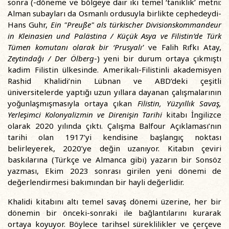
sonra (-döneme ve bölgeye dair iki temel ‘tanıklık’ metni:
Alman subayları da Osmanlı ordusuyla birlikte cephedeydi-
Hans Guhr,
Ein "Preuße" als türkischer Divisionskommandeur
in Kleinasien und Palästina / Küçük Asya ve Filistin’de Türk
Tümen komutanı olarak bir ‘Prusyalı’
ve Falih Rıfkı Atay,
Zeytindağı / Der Ölberg
-) yeni bir durum ortaya çıkmıştı
kadim Filistin ülkesinde. Amerikalı-Filistinli akademisyen
Rashid Khalidi’nin Lübnan ve ABD’deki çeşitli
üniversitelerde yaptığı uzun yıllara dayanan çalışmalarının
yoğunlaşmışmasıyla ortaya çıkan
Filistin, Yüzyıllık Savaş,
Yerleşimci Kolonyalizmin ve Direnişin Tarihi
kitabı İngilizce
olarak 2020 yılında çıktı. Çalışma Balfour Açıklaması’nın
tarihi olan 1917’yi kendisine başlangıç noktası
belirleyerek, 2020’ye değin uzanıyor. Kitabın çeviri
baskılarına (Türkçe ve Almanca gibi) yazarın bir Sonsöz
yazması, Ekim 2023 sonrası girilen yeni dönemi de
değerlendirmesi bakımından bir hayli değerlidir.
Khalidi kitabını altı temel savaş dönemi üzerine, her bir
dönemin bir önceki-sonraki ile bağlantılarını kurarak
ortaya koyuyor. Böylece tarihsel süreklilikler ve çerçeve