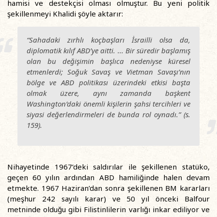
hamisi ve destekçisi olması olmuştur. Bu yeni politik
şekillenmeyi Khalidi şöyle aktarır:
“Sahadaki zırhlı koçbaşları İsrailli olsa da,
diplomatik kılıf ABD’ye aitti. ... Bir süredir başlamış
olan bu değişimin başlıca nedeniyse küresel
etmenlerdi; Soğuk Savaş ve Vietman Savaşı’nın
bölge ve ABD politikası üzerindeki etkisi başta
olmak üzere, aynı zamanda başkent
Washington’daki önemli kişilerin şahsi tercihleri ve
siyasi değerlendirmeleri de bunda rol oynadı.” (s.
159).
Nihayetinde 1967’deki saldırılar ile şekillenen statüko,
geçen 60 yılın ardından ABD hamiliğinde halen devam
etmekte. 1967 Haziran’dan sonra şekillenen BM kararları
(meşhur 242 sayılı karar) ve 50 yıl önceki Balfour
metninde olduğu gibi Filistinlilerin varlığı inkar ediliyor ve