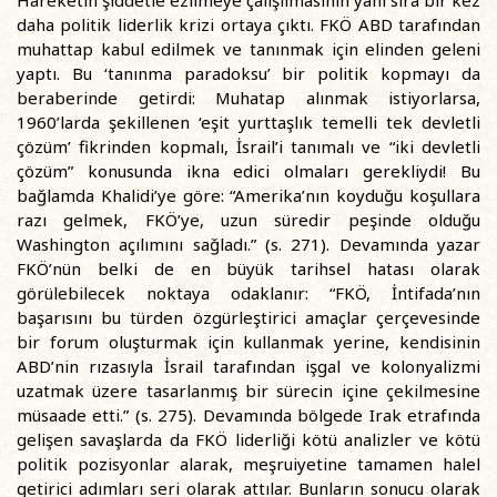
Hareketin şiddetle ezilmeye çalışılmasının yanı sıra bir kez
daha politik liderlik krizi ortaya çıktı. FKÖ ABD tarafından
muhattap kabul edilmek ve tanınmak için elinden geleni
yaptı. Bu ‘tanınma paradoksu’ bir politik kopmayı da
beraberinde getirdi: Muhatap alınmak istiyorlarsa,
1960’larda şekillenen ‘eşit yurttaşlık temelli tek devletli
çözüm’ fikrinden kopmalı, İsrail’i tanımalı ve “iki devletli
çözüm” konusunda ikna edici olmaları gerekliydi! Bu
bağlamda Khalidi’ye göre: “Amerika’nın koyduğu koşullara
razı gelmek, FKÖ’ye, uzun süredir peşinde olduğu
Washington açılımını sağladı.” (s. 271). Devamında yazar
FKÖ’nün belki de en büyük tarihsel hatası olarak
görülebilecek noktaya odaklanır: “FKÖ, İntifada’nın
başarısını bu türden özgürleştirici amaçlar çerçevesinde
bir forum oluşturmak için kullanmak yerine, kendisinin
ABD’nin rızasıyla İsrail tarafından işgal ve kolonyalizmi
uzatmak üzere tasarlanmış bir sürecin içine çekilmesine
müsaade etti.” (s. 275). Devamında bölgede Irak etrafında
gelişen savaşlarda da FKÖ liderliği kötü analizler ve kötü
politik pozisyonlar alarak, meşruiyetine tamamen halel
getirici adımları seri olarak attılar. Bunların sonucu olarak