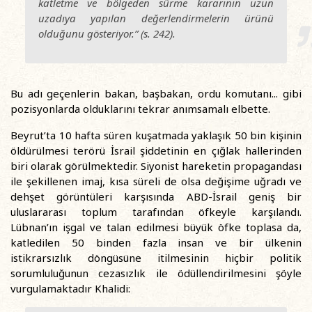
katletme ve bölgeden sürme kararının uzun
uzadıya yapılan değerlendirmelerin ürünü
olduğunu gösteriyor.” (s. 242).
Bu adı geçenlerin bakan, başbakan, ordu komutanı... gibi
pozisyonlarda olduklarını tekrar anımsamalı elbette.
Beyrut’ta 10 hafta süren kuşatmada yaklaşık 50 bin kişinin
öldürülmesi terörü İsrail şiddetinin en çığlak hallerinden
biri olarak görülmektedir. Siyonist hareketin propagandası
ile şekillenen imaj, kısa süreli de olsa değişime uğradı ve
dehşet görüntüleri karşısında ABD-İsrail geniş bir
uluslararası toplum tarafından öfkeyle karşılandı.
Lübnan’ın işgal ve talan edilmesi büyük öfke toplasa da,
katledilen 50 binden fazla insan ve bir ülkenin
istikrarsızlık döngüsüne itilmesinin hiçbir politik
sorumluluğunun cezasızlık ile ödüllendirilmesini şöyle
vurgulamaktadır Khalidi: