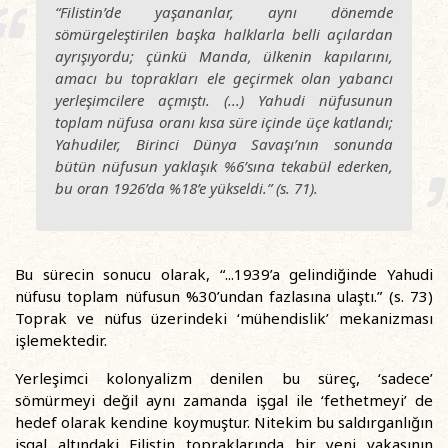
“Filistin’de yaşananlar, aynı dönemde
sömürgeleştirilen başka halklarla belli açılardan
ayrışıyordu; çünkü Manda, ülkenin kapılarını,
amacı bu toprakları ele geçirmek olan yabancı
yerleşimcilere açmıştı. (...) Yahudi nüfusunun
toplam nüfusa oranı kısa süre içinde üçe katlandı;
Yahudiler, Birinci Dünya Savaşı’nın sonunda
bütün nüfusun yaklaşık %6’sına tekabül ederken,
bu oran 1926’da %18’e yükseldi.” (s. 71).
Bu sürecin sonucu olarak, “...1939’a gelindiğinde Yahudi
nüfusu toplam nüfusun %30’undan fazlasına ulaştı.” (s. 73)
Toprak ve nüfus üzerindeki ‘mühendislik’ mekanizması
işlemektedir.
Yerleşimci kolonyalizm denilen bu süreç, ‘sadece’
sömürmeyi değil aynı zamanda işgal ile ‘fethetmeyi’ de
hedef olarak kendine koymuştur. Nitekim bu saldırganlığın
işgal altındaki Filistin topraklarında bir yeni vakasının