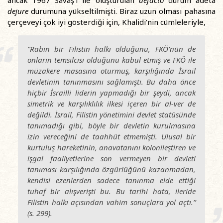
ancak 1967 Savaş’ı ile oluşturulan
defacto
durum adeta
dejure
durumuna yükseltilmişti. Biraz uzun olması pahasına
çerçeveyi çok iyi gösterdiği için, Khalidi’nin cümleleriyle,
“Rabin bir Filistin halkı olduğunu, FKÖ’nün de
onların temsilcisi olduğunu kabul etmiş ve FKÖ ile
müzakere masasına oturmuş, karşılığında İsrail
devletinin tanınmasını sağlamıştı. Bu daha önce
hiçbir İsrailli liderin yapmadığı bir şeydi, ancak
simetrik ve karşılıklılık ilkesi içeren bir al-ver de
değildi. İsrail, Filistin yönetimini devlet statüsünde
tanımadığı gibi, böyle bir devletin kurulmasına
izin vereceğini de taahhüt etmemişti. Ulusal bir
kurtuluş hareketinin, anavatanını kolonileştiren ve
işgal faaliyetlerine son vermeyen bir devleti
tanıması karşılığında özgürlüğünü kazanmadan,
kendisi ezenlerden sadece tanınma elde ettiği
tuhaf bir alışverişti bu. Bu tarihi hata, ileride
Filistin halkı açısından vahim sonuçlara yol açtı.”
(s. 299).