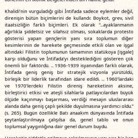
Khalidi’nin vurguladığı gibi İntifada sadece eylemler değil,
direnişin bütün biçimlerini de kullandı: Boykot, grev, sivil
itaatsizliğin farklı biçimleri. Ek olarak “...ayaklanmanın
ağırlıkla şiddetsiz ve silahsız olması, sokaklarda protesto
gösterisi yapan gençlerin yanı sıra toplumun diğer
kesimlerinin de harekete geçmesinde etkili olan ve işgal
altındaki Filistin toplumunun tamamının statükoya [işgale]
karşı olduğunu ve İntifada’yı desteklediğini gösteren çok
önemli bir faktördü. ... 1936-1939 isyanından farklı olarak,
İntifada geniş geniş bir stratejik vizyonla yürütüldü,
birleşik bir liderlik tarafından idare edildi. ... 1960’lardaki
ve 1970’lerdeki Filistin direniş hareketinin aksine,
birleştirici etkisi ve ateşli silahlarla patlayıcılardan büyük
ölçüde kaçınmayı başarması, verdiği mesajın uluslararası
alanda daha geniş çaplı şekilde duyulmasına yardımcı oldu.”
(s. 265). Bugün özellikle Batı anaakım dünyasında İntifada
şeytanlaştırılmaya çalışılsa da, genel tablo ve onun
toplumsal yaygınlığına dair genel durum buydu.