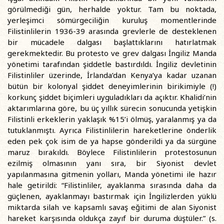
görülmediği gün, herhalde yoktur. Tam bu noktada,
yerleşimci sömürgeciliğin kuruluş momentlerinde
Filistinlilerin 1936-39 arasında grevlerle de desteklenen
bir mücadele dalgası başlattıklarını hatırlatmak
gerekmektedir. Bu protesto ve grev dalgası İngiliz Manda
yönetimi tarafından şiddetle bastırdıldı. İngiliz devletinin
Filistinliler üzerinde, İrlanda’dan Kenya’ya kadar uzanan
bütün bir kolonyal şiddet deneyimlerinin birikimiyle (!)
korkunç şiddet biçimleri uyguladıkları da açıktır. Khalidi’nin
aktarımlarına göre, bu üç yıllık sürecin sonucunda yetişkin
Filistinli erkeklerin yaklaşık %15’i ölmüş, yaralanmış ya da
tutuklanmıştı. Ayrıca Filistinlilerin hareketlerine önderlik
eden pek çok isim de ya hapse gönderildi ya da sürgüne
maruz bırakıldı. Böylece Filistinlilerin protestosunun
ezilmiş olmasının yanı sıra, bir Siyonist devlet
yapılanmasına gitmenin yolları, Manda yönetimi ile hazır
hale getirildi: “Filistinliler, ayaklanma sırasında daha da
güçlenen, ayaklanmayı bastırmak için İngilizlerden yüklü
miktarda silah ve kapsamlı savaş eğitimi de alan Siyonist
hareket karşısında oldukça zayıf bir duruma düştüler.” (s.