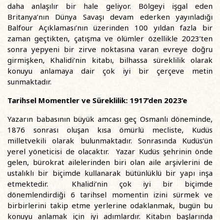
daha anlaşılır bir hale geliyor. Bölgeyi işgal eden
Britanya’nın Dünya Savaşı devam ederken yayınladığı
Balfour Açıklaması’nın üzerinden 100 yıldan fazla bir
zaman geçtikten, çatışma ve ölümler özellikle 2023’ten
sonra yepyeni bir zirve noktasına varan evreye doğru
girmişken, Khalidi’nin kitabı, bilhassa süreklilik olarak
konuyu anlamaya dair çok iyi bir çerçeve metin
sunmaktadır.
Tarihsel Momentler ve Süreklilik: 1917’den 2023’e
Yazarın babasının büyük amcası geç Osmanlı döneminde,
1876 sonrası oluşan kısa ömürlü mecliste, Kudüs
milletvekili olarak bulunmaktadır. Sonrasında Kudüs’ün
yerel yöneticisi de olacaktır. Yazar Kudüs şehrinin önde
gelen, bürokrat ailelerinden biri olan aile arşivlerini de
ustalıklı bir biçimde kullanarak bütünlüklü bir yapı inşa
etmektedir. Khalidi’nin çok iyi bir biçimde
dönemlendirdiği 6 tarihsel momentin izini sürmek ve
birbirlerini takip etme yerlerine odaklanmak, bugün bu
konuyu anlamak için iyi adımlardır. Kitabın başlarında