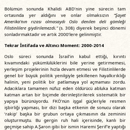
Bölümün sonunda Khalidi ABD’nin yine sürecin tam
ortasında yer aldığını ve onlar olmaksızın
“Şayet
Amerika’nın rızası olmasaydı Oslo denilen deli gömleği
Filistinlilere giydirilemezdi.”
(s. 308) diyerek beşinci dönemi
sonladırmaktadır ve artık 2000’lere gelinmiştir.
Tekrar İntifada ve Altıncı Moment: 2000-2014
Oslo süreci sonunda İsrail’in kabul ettiği, kırıntı
kıvamındaki yükümlülüklerini bile yerine getirmemesi,
yerleşim projelerinin hızla devam etmesi ve Filistinlilerde
genel bir büyük politik yenilgiyle şekillenen hayalkırıklığı
halinin, yeni politik bir patlamaya yol açmaması zordu.
Adacıklara tamamen nüfuz eden öldürücü abluka katman
katman artan bir biçimde derinleştirilerek sistematik bir
yapıya bürünüyordu. FKÖ’nün işgal güçleriyle resmen
işbirliği yapması, bir dizi başka etkenin de sonucu olarak
‘rakip’ başka bir grubun ortaya çıkmasının da zeminini
oluşturmuştu. Bu gergin ruh hali içerisinde, kanlı bir
geçmişe sahip A.Şaron gibi bir ismin Haremi Şerif’e yaptığı