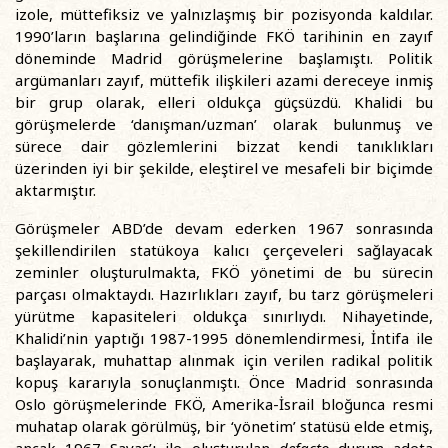
izole, müttefiksiz ve yalnızlaşmış bir pozisyonda kaldılar.
1990’ların başlarına gelindiğinde FKÖ tarihinin en zayıf
döneminde Madrid görüşmelerine başlamıştı. Politik
argümanları zayıf, müttefik ilişkileri azami dereceye inmiş
bir grup olarak, elleri oldukça güçsüzdü. Khalidi bu
görüşmelerde ‘danışman/uzman’ olarak bulunmuş ve
sürece dair gözlemlerini bizzat kendi tanıklıkları
üzerinden iyi bir şekilde, eleştirel ve mesafeli bir biçimde
aktarmıştır.
Görüşmeler ABD’de devam ederken 1967 sonrasında
şekillendirilen statükoya kalıcı çerçeveleri sağlayacak
zeminler oluşturulmakta, FKÖ yönetimi de bu sürecin
parçası olmaktaydı. Hazırlıkları zayıf, bu tarz görüşmeleri
yürütme kapasiteleri oldukça sınırlıydı. Nihayetinde,
Khalidi’nin yaptığı 1987-1995 dönemlendirmesi, İntifa ile
başlayarak, muhattap alınmak için verilen radikal politik
kopuş kararıyla sonuçlanmıştı. Önce Madrid sonrasında
Oslo görüşmelerinde FKÖ, Amerika-İsrail bloğunca resmi
muhatap olarak görülmüş, bir ‘yönetim’ statüsü elde etmiş,