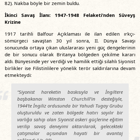
82). Nakba böyle bir zemin buldu.
İkinci Savaş İlanı: 1947-1948 Felaketi’nden Süveyş
Krizine
1917 tarihli Balfour Açıklaması ile ilan edilen ırkçı-
sömürgeci savaştan 30 yıl sonra, II. Dünya Savaşı
sonucunda ortaya çıkan uluslararası yeni güç dengelerinin
de bir sonucu olarak Britanya bölgeden çekilme kararı
aldı. Bünyesinde yer verdiği ve hamilik ettiği silahlı Siyonist
birlikler ise Filistinlilere yönelik terör saldırılarına devam
etmekteydi:
“Siyonist hareketin baskısıyla ve İngiltere
başbakanaı Winston Churchill’in desteğiyle,
1944’te İngiliz ordusunda bir Yahudi Tugay Grubu
oluşturuldu ve zaten bölgede hatırı sayılır bir
varlığa sahip olan Siyonist askeri güçlerine eğitim
verilip savaş deneyimi aktarılarak, gelecekteki
çatışmalar açısından hayati bir avantaj