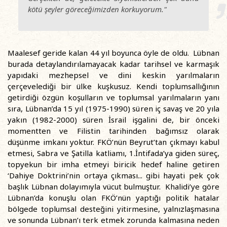
kötü şeyler göreceğimizden korkuyorum."
Maalesef geride kalan 44 yıl boyunca öyle de oldu. Lübnan
burada detaylandırılamayacak kadar tarihsel ve karmaşık
yapıdaki mezhepsel ve dini keskin yarılmaların
çerçevelediği bir ülke kuşkusuz. Kendi toplumsallığının
getirdiği özgün koşulların ve toplumsal yarılmaların yanı
sıra, Lübnan’da 15 yıl (1975-1990) süren iç savaş ve 20 yıla
yakın (1982-2000) süren İsrail işgalini de, bir önceki
momentten ve Filistin tarihinden bağımsız olarak
düşünme imkanı yoktur. FKÖ’nün Beyrut’tan çıkmayı kabul
etmesi, Sabra ve Şatilla katliamı, 1.İntifada’ya giden süreç,
topyekun bir imha etmeyi biricik hedef haline getiren
‘Dahiye Doktrini’nin ortaya çıkması... gibi hayati pek çok
başlık Lübnan dolayımıyla vücut bulmuştur. Khalidi’ye göre
Lübnan’da konuşlu olan FKÖ’nün yaptığı politik hatalar
bölgede toplumsal desteğini yitirmesine, yalnızlaşmasına
ve sonunda Lübnan’ı terk etmek zorunda kalmasına neden