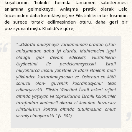
koşullarının ‘hukuki’ formda tamamen sabitlenmesi
anlamına gelmekteydi. Anlaşma pratik olarak Oslo
öncesinden daha kemikleşmiş ve Filistinlilerin bir kısmının
de sürece ‘ortak’ edilmesinden ötürü, daha geri bir
pozisyona itmişti. Khalidi’ye göre,
“...Oslo’da anlaşmaya varılamaması oradan çıkan
anlaşmadan daha iyi olurdu. Muhtemelen işgal
olduğu gibi devam edecekti; Filistinlilerin
özyönetimi ile perdelenmeyecekti, İsrail
milyonlarca insanı yönetme ve idare etmenin mali
yükünden kurtarılmayacaktı ve -Oslo’nun en kötü
sonucu olan- ‘güvenlik koordinasyonu’ tesis
edilmeyecekti. Filistin Yönetimi İsrail askeri rejimi
altında yaşayan ve topraklarına İsrailli koloniciler
tarafından kademeli olarak el konulan huzursuz
Filistinlilerin kontrol altında tutulmasına omuz
vermiş olmayacaktı.” (s. 302).