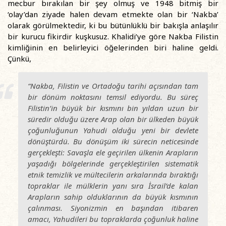
mecbur bırakılan bir şey olmuş ve 1948 bitmiş bir
‘olay’dan ziyade halen devam etmekte olan bir ‘Nakba’
olarak görülmektedir, ki bu bütünlüklü bir bakışla anlaşılır
bir kurucu fikirdir kuşkusuz. Khalidi’ye göre Nakba Filistin
kimliğinin en belirleyici öğelerinden biri haline geldi.
Çünkü,
“Nakba, Filistin ve Ortadoğu tarihi açısından tam
bir dönüm noktasını temsil ediyordu. Bu süreç
Filistin’in büyük bir kısmını bin yıldan uzun bir
süredir olduğu üzere Arap olan bir ülkeden büyük
çoğunluğunun Yahudi olduğu yeni bir devlete
dönüştürdü. Bu dönüşüm iki sürecin neticesinde
gerçekleşti: Savaşla ele geçirilen ülkenin Arapların
yaşadığı bölgelerinde gerçekleştirilen sistematik
etnik temizlik ve mültecilerin arkalarında bıraktığı
topraklar ile mülklerin yanı sıra İsrail’de kalan
Arapların sahip olduklarının da büyük kısmının
çalınması. Siyonizmin en başından itibaren
amacı, Yahudileri bu topraklarda çoğunluk haline