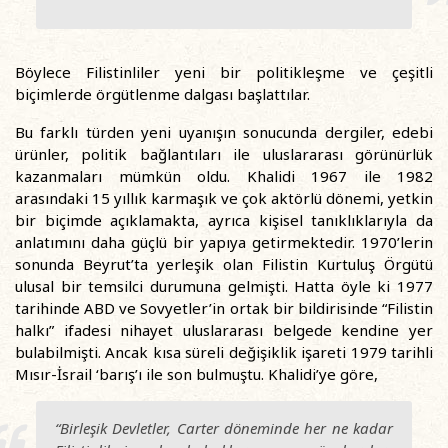
Böylece Filistinliler yeni bir politikleşme ve çeşitli
biçimlerde örgütlenme dalgası başlattılar.
Bu farklı türden yeni uyanışın sonucunda dergiler, edebi
ürünler, politik bağlantıları ile uluslararası görünürlük
kazanmaları mümkün oldu. Khalidi 1967 ile 1982
arasındaki 15 yıllık karmaşık ve çok aktörlü dönemi, yetkin
bir biçimde açıklamakta, ayrıca kişisel tanıklıklarıyla da
anlatımını daha güçlü bir yapıya getirmektedir. 1970’lerin
sonunda Beyrut’ta yerleşik olan Filistin Kurtuluş Örgütü
ulusal bir temsilci durumuna gelmişti. Hatta öyle ki 1977
tarihinde ABD ve Sovyetler’in ortak bir bildirisinde “Filistin
halkı” ifadesi nihayet uluslararası belgede kendine yer
bulabilmişti. Ancak kısa süreli değişiklik işareti 1979 tarihli
Mısır-İsrail ‘barış’ı ile son bulmuştu. Khalidi’ye göre,
“Birleşik Devletler, Carter döneminde her ne kadar