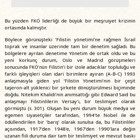
Bu yüzden FKÖ liderliği de büyük bir meşruiyet krizinin
ortasında kalmıştır.
Böylece görünüşteki ‘Filistin yönetimi’ne rağmen İsrail
toprak ve insanlar üzerinde tam bir denetim sağladı. Bu
bölgelere ayrılan denetime Yönetim de ortak oldu ve bu
yeni korkunç durum, Oslo ve Madrid görüşmeleri
sonucunda FKÖ’nün Filistin’i bir izole adacıklar topluluğu ve
farklı işleyişleri olan idari birimlere ayıran (A-B-C) 1993
anlaşmasıyla giden yol ‘Filistin Yönetimi’nin bir çeşit
taşeron-alt yüklenici bir şirkete dönüştürülmesi biçiminde
doğdu. Nitekim Khalidi’nin anımsattığı gibi Edward Said bu
anlaşmayı Filistinlilerin Versay’ı, bir teslimiyet olarak
görmüştü (s. 301). Oluşan bu yeni durum büyük medya ve
egemen siyasetçiler tarafından, 1994’te Nobel ile de
ödüllendirilen bir ‘barış’ olarak sunulsa da, bu Filistinliler
açısından, 1917’den 1948’e, 1967’den 1990’lara değin
uzanan fiili duruma dair tam bir teslimiyet ve mevcut baskı