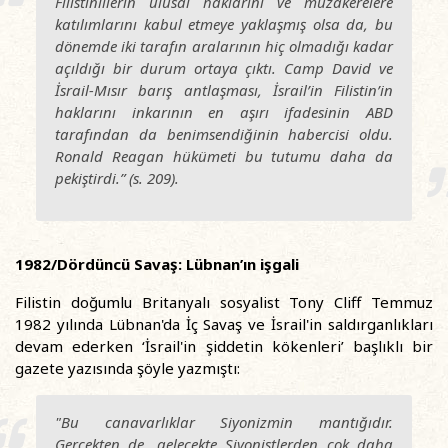
Filistinlilerin ulusal haklarını ve müzakerelere
katılımlarını kabul etmeye yaklaşmış olsa da, bu
dönemde iki tarafın aralarının hiç olmadığı kadar
açıldığı bir durum ortaya çıktı. Camp David ve
İsrail-Mısır barış antlaşması, İsrail’in Filistin’in
haklarını inkarının en aşırı ifadesinin ABD
tarafından da benimsendiğinin habercisi oldu.
Ronald Reagan hükümeti bu tutumu daha da
pekiştirdi.” (s. 209).
1982/Dördüncü Savaş: Lübnan’ın işgali
Filistin doğumlu Britanyalı sosyalist Tony Cliff Temmuz
1982 yılında Lübnan'da İç Savaş ve İsrail'in saldırganlıkları
devam ederken ‘İsrail'in şiddetin kökenleri’ başlıklı bir
gazete yazısında şöyle yazmıştı:
"Bu canavarlıklar Siyonizmin mantığıdır.
Gerçekten de, gelecekte Siyonistlerden çok daha