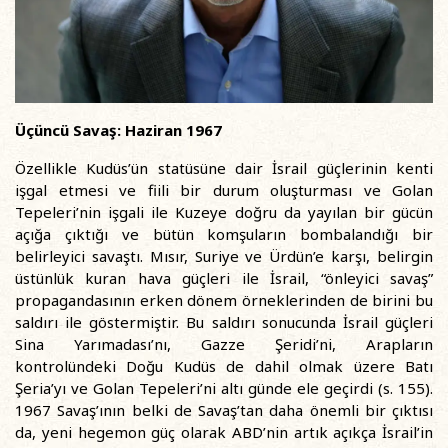
Üçüncü Savaş: Haziran 1967
Özellikle Kudüs’ün statüsüne dair İsrail güçlerinin kenti
işgal etmesi ve fiili bir durum oluşturması ve Golan
Tepeleri’nin işgali ile Kuzeye doğru da yayılan bir gücün
açığa çıktığı ve bütün komşuların bombalandığı bir
belirleyici savaştı. Mısır, Suriye ve Ürdün’e karşı, belirgin
üstünlük kuran hava güçleri ile İsrail, “önleyici savaş”
propagandasının erken dönem örneklerinden de birini bu
saldırı ile göstermiştir. Bu saldırı sonucunda İsrail güçleri
Sina Yarımadası’nı, Gazze Şeridi’ni, Arapların
kontrolündeki Doğu Kudüs de dahil olmak üzere Batı
Şeria’yı ve Golan Tepeleri’ni altı günde ele geçirdi (s. 155).
1967 Savaş’ının belki de Savaş’tan daha önemli bir çıktısı
da, yeni hegemon güç olarak ABD’nin artık açıkça İsrail’in