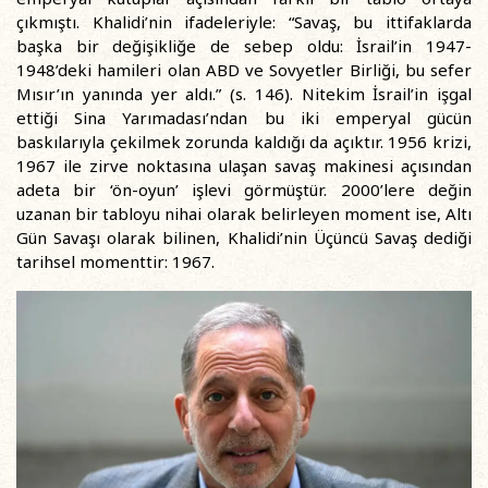
çıkmıştı. Khalidi’nin ifadeleriyle: “Savaş, bu ittifaklarda
başka bir değişikliğe de sebep oldu: İsrail’in 1947-
1948’deki hamileri olan ABD ve Sovyetler Birliği, bu sefer
Mısır’ın yanında yer aldı.” (s. 146). Nitekim İsrail’in işgal
ettiği Sina Yarımadası’ndan bu iki emperyal gücün
baskılarıyla çekilmek zorunda kaldığı da açıktır. 1956 krizi,
1967 ile zirve noktasına ulaşan savaş makinesi açısından
adeta bir ‘ön-oyun’ işlevi görmüştür. 2000’lere değin
uzanan bir tabloyu nihai olarak belirleyen moment ise, Altı
Gün Savaşı olarak bilinen, Khalidi’nin Üçüncü Savaş dediği
tarihsel momenttir: 1967.