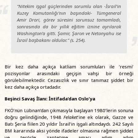
“Nitekim işgal güçlerinden sorumlu olan -İsrail’in
Kuzey Komutanlığı’nın başındaki- Tümgeneral
Amir Drori, görev süresini sorunsuz tamamladı,
sonrasında da bir yıllık eğitim iznine ayrılarak
Washington’a gitti. Şamir, Şaron ve Netanyahu ise
İsrail başbakanı oldular.” (s. 254).
Bir kez daha açıkça katliam sorumluları ile ‘resmi’
pozisyonlar arasındaki geçişin vahşi bir örneği
görülebilmektedir. Cezasızlık ve sınır tanımaz şiddet bir
kez daha açıkça ortadadır.
Beşinci Savaş İlanı: İntifada’dan Oslo’ya
FKÖ’nün Lübnan’dan çıkmasıyla başlayan 1980’lerin sonuna
doğru gelindiğinde, 1948
Felaket
’ine ek olarak, Gazze ve
Batı Şeria fiilen 20 yıldır İsrail’in işgali altındaydı. 242 Sayılı
BM kararında aksi yönde ifadeler olmasına rağmen şiddet
ve terörle zaptetme amacı adım adım