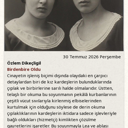
30 Temmuz 2026 Perşembe
Özlem Dikeçligil
Birdenbire Oldu
Cinayetin işleniş biçimi dışında olaydaki en çarpıcı
detaylardan biri de kız kardeşlerin bulunduklarında
çıplak ve birbirlerine sarılı halde olmalarıdır. Üstten,
telaşlı bir okuma bu soyunmanın pekâlâ kurbanlarının
çeşitli vücut sıvılarıyla kirlenmiş elbiselerinden
kurtulmak için olduğunu söylese de derin okuma
çıplaklıklarının kardeşlerin iktidara sadece işlevleriyle
bağlı oldukları (hizmetçi) kimlikten çözülme
gayretlerini işaretler. Bu soyunmayla Lea ve ablası