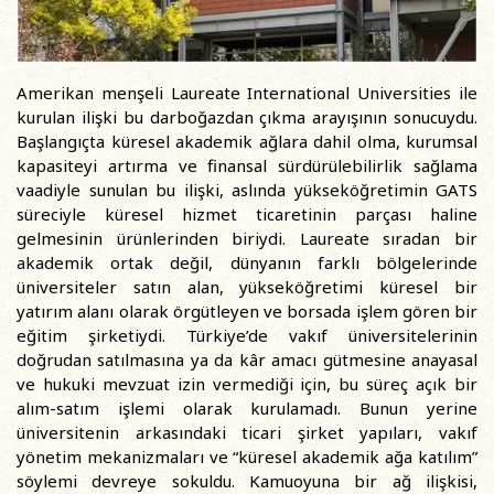
Amerikan menşeli Laureate International Universities ile
kurulan ilişki bu darboğazdan çıkma arayışının sonucuydu.
Başlangıçta küresel akademik ağlara dahil olma, kurumsal
kapasiteyi artırma ve finansal sürdürülebilirlik sağlama
vaadiyle sunulan bu ilişki, aslında yükseköğretimin GATS
süreciyle küresel hizmet ticaretinin parçası haline
gelmesinin ürünlerinden biriydi. Laureate sıradan bir
akademik ortak değil, dünyanın farklı bölgelerinde
üniversiteler satın alan, yükseköğretimi küresel bir
yatırım alanı olarak örgütleyen ve borsada işlem gören bir
eğitim şirketiydi. Türkiye’de vakıf üniversitelerinin
doğrudan satılmasına ya da kâr amacı gütmesine anayasal
ve hukuki mevzuat izin vermediği için, bu süreç açık bir
alım-satım işlemi olarak kurulamadı. Bunun yerine
üniversitenin arkasındaki ticari şirket yapıları, vakıf
yönetim mekanizmaları ve “küresel akademik ağa katılım”
söylemi devreye sokuldu. Kamuoyuna bir ağ ilişkisi,