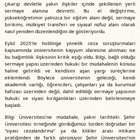
çıkarıp devletle yakın ilişkiler içinde şekillenen yerli
sermaye alanına devretti. Bu el değiştirme,
yükseköğretimin yalnızca bir eğitim alanı değil, sermaye
birikimi, mülkiyet transferi ve siyasal nüfuz alanı olarak
nasıl yeniden düzenlendiğini de gösteriyordu.
Eylül 2025’te holdinge yönelik ceza soruşturmaları
kapsamında üniversitenin kayyum idaresine alınması ise
bu bağımlılık ilişkisinin kritik eşiği oldu. Bilgi, bağlı olduğu
sermaye yapısı üzerinden hukuki bir müdahalenin konusu
haline getirildi ve kendisini aşan yargı süreçlerine
eklemlendi. Böylece üniversitenin geleceği, kendi
akademik varlığı, öğrencileri, çalışanları ya da kurumsal
hafızası üzerinden değil, dahil edildiği sermaye yapısının
hukuki ve siyasi kırılganlıkları üzerinden belirlenmeye
başladı.
Bilgi Üniversitesi’ne müdahale, yakın tarihteki Şehir
Üniversitesi örneğinde gördüğümüz türden doğrudan bir
“siyasi cezalandırma” ya da klikler arası intikam
pratiğinden de farklı görünüyor. Şehir Üniversitesi’nin