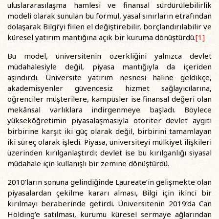
uluslararasılaşma hamlesi ve finansal sürdürülebilirlik
modeli olarak sunulan bu formül, yasal sınırların etrafından
dolaşarak Bilgi’yi fiilen el değiştirebilir, borçlandırılabilir ve
küresel yatırım mantığına açık bir kuruma dönüştürdü.
[1]
Bu model, üniversitenin özerkliğini yalnızca devlet
müdahalesiyle değil, piyasa mantığıyla da içeriden
aşındırdı. Üniversite yatırım nesnesi haline geldikçe,
akademisyenler güvencesiz hizmet sağlayıcılarına,
öğrenciler müşterilere, kampüsler ise finansal değeri olan
mekânsal varlıklara indirgenmeye başladı. Böylece
yükseköğretimin piyasalaşmasıyla otoriter devlet aygıtı
birbirine karşıt iki güç olarak değil, birbirini tamamlayan
iki süreç olarak işledi. Piyasa, üniversiteyi mülkiyet ilişkileri
üzerinden kırılganlaştırdı; devlet ise bu kırılganlığı siyasal
müdahale için kullanışlı bir zemine dönüştürdü.
2010’ların sonuna gelindiğinde Laureate’in gelişmekte olan
piyasalardan çekilme kararı alması, Bilgi için ikinci bir
kırılmayı beraberinde getirdi. Üniversitenin 2019’da Can
Holding’e satılması, kurumu küresel sermaye ağlarından