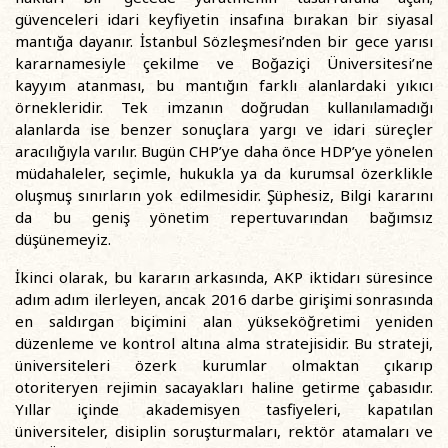
güvenceleri idari keyfiyetin insafına bırakan bir siyasal
mantığa dayanır. İstanbul Sözleşmesi’nden bir gece yarısı
kararnamesiyle çekilme ve Boğaziçi Üniversitesi’ne
kayyım atanması, bu mantığın farklı alanlardaki yıkıcı
örnekleridir. Tek imzanın doğrudan kullanılamadığı
alanlarda ise benzer sonuçlara yargı ve idari süreçler
aracılığıyla varılır. Bugün CHP’ye daha önce HDP’ye yönelen
müdahaleler, seçimle, hukukla ya da kurumsal özerklikle
oluşmuş sınırların yok edilmesidir. Şüphesiz, Bilgi kararını
da bu geniş yönetim repertuvarından bağımsız
düşünemeyiz.
İkinci olarak, bu kararın arkasında, AKP iktidarı süresince
adım adım ilerleyen, ancak 2016 darbe girişimi sonrasında
en saldırgan biçimini alan yükseköğretimi yeniden
düzenleme ve kontrol altına alma stratejisidir. Bu strateji,
üniversiteleri özerk kurumlar olmaktan çıkarıp
otoriteryen rejimin sacayakları haline getirme çabasıdır.
Yıllar içinde akademisyen tasfiyeleri, kapatılan
üniversiteler, disiplin soruşturmaları, rektör atamaları ve