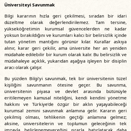
Üniversiteyi Savunmak
Bilgi kararının hızla geri çekilmesi, sıradan bir idari
düzeltme olarak değerlendirilemez. Tam tersine,
yükseköğretimin kurumsal güvencelerden ne kadar
yoksun bırakıldığını ve kurumları kalıcı bir belirsizlik içinde
tutan yönetim mantığını görünür kılar. Kurallar askıya
alınır, karar geri çekilir, ama üniversite her an yeniden
müdahale edilebilir bir kurum olarak kalır. Bu belirsizlik ve
müdahaleye açıklık, yukarıdan aşağıya işleyen bir disiplin
aracı olarak çalışır.
Bu yüzden Bilgi’yi savunmak, tek bir üniversitenin tüzel
kişiliğini savunmanın ötesine geçer. Bu savunma,
üniversitenin piyasa ve devlet arasında bütünüyle
eritilemeyen kamusal niteliğini, kendi kendini yönetme
hakkını ve Türkiye’de özgür bir aklın yaşayabileceği
kurumsal zemini savunmak anlamına gelir. Kararın geri
çekilmiş olması, tehlikenin geçtiği anlamına gelmez;
aksine, üniversitelerin ve toplumun geleceğinin tek
imzayla belirlenemeyeceğini ısrarla hatırlatacak daha