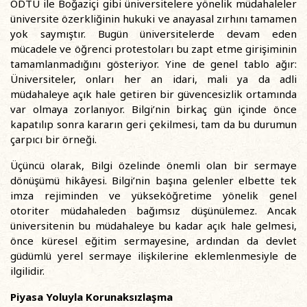
ODTÜ ile Boğaziçi gibi üniversitelere yönelik müdahaleler
üniversite özerkliğinin hukuki ve anayasal zırhını tamamen
yok saymıştır. Bugün üniversitelerde devam eden
mücadele ve öğrenci protestoları bu zapt etme girişiminin
tamamlanmadığını gösteriyor. Yine de genel tablo ağır:
Üniversiteler, onları her an idari, mali ya da adli
müdahaleye açık hale getiren bir güvencesizlik ortamında
var olmaya zorlanıyor. Bilgi’nin birkaç gün içinde önce
kapatılıp sonra kararın geri çekilmesi, tam da bu durumun
çarpıcı bir örneği.
Üçüncü olarak, Bilgi özelinde önemli olan bir sermaye
dönüşümü hikâyesi. Bilgi’nin başına gelenler elbette tek
imza rejiminden ve yükseköğretime yönelik genel
otoriter müdahaleden bağımsız düşünülemez. Ancak
üniversitenin bu müdahaleye bu kadar açık hale gelmesi,
önce küresel eğitim sermayesine, ardından da devlet
güdümlü yerel sermaye ilişkilerine eklemlenmesiyle de
ilgilidir.
Piyasa Yoluyla Korunaksızlaşma