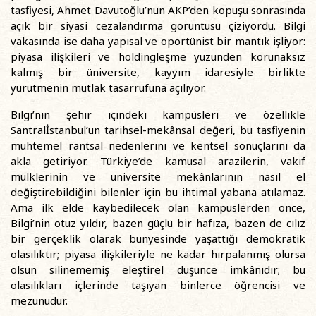
tasfiyesi, Ahmet Davutoğlu’nun AKP’den kopuşu sonrasında
açık bir siyasi cezalandırma görüntüsü çiziyordu. Bilgi
vakasında ise daha yapısal ve oportünist bir mantık işliyor:
piyasa ilişkileri ve holdingleşme yüzünden korunaksız
kalmış bir üniversite, kayyım idaresiyle birlikte
yürütmenin mutlak tasarrufuna açılıyor.
Bilgi’nin şehir içindeki kampüsleri ve özellikle
Santralİstanbul’un tarihsel-mekânsal değeri, bu tasfiyenin
muhtemel rantsal nedenlerini ve kentsel sonuçlarını da
akla getiriyor. Türkiye’de kamusal arazilerin, vakıf
mülklerinin ve üniversite mekânlarının nasıl el
değiştirebildiğini bilenler için bu ihtimal yabana atılamaz.
Ama ilk elde kaybedilecek olan kampüslerden önce,
Bilgi’nin otuz yıldır, bazen güçlü bir hafıza, bazen de cılız
bir gerçeklik olarak bünyesinde yaşattığı demokratik
olasılıktır; piyasa ilişkileriyle ne kadar hırpalanmış olursa
olsun silinememiş eleştirel düşünce imkânıdır; bu
olasılıkları içlerinde taşıyan binlerce öğrencisi ve
mezunudur.