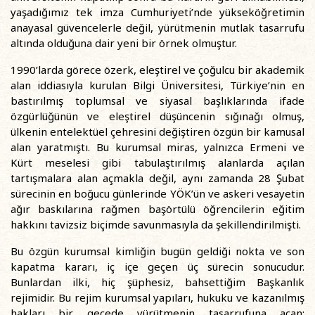
yaşadığımız tek imza Cumhuriyeti’nde yükseköğretimin
anayasal güvencelerle değil, yürütmenin mutlak tasarrufu
altında olduğuna dair yeni bir örnek olmuştur.
1990’larda görece özerk, eleştirel ve çoğulcu bir akademik
alan iddiasıyla kurulan Bilgi Üniversitesi, Türkiye’nin en
bastırılmış toplumsal ve siyasal başlıklarında ifade
özgürlüğünün ve eleştirel düşüncenin sığınağı olmuş,
ülkenin entelektüel çehresini değiştiren özgün bir kamusal
alan yaratmıştı. Bu kurumsal miras, yalnızca Ermeni ve
Kürt meselesi gibi tabulaştırılmış alanlarda açılan
tartışmalara alan açmakla değil, aynı zamanda 28 Şubat
sürecinin en boğucu günlerinde YÖK’ün ve askeri vesayetin
ağır baskılarına rağmen başörtülü öğrencilerin eğitim
hakkını tavizsiz biçimde savunmasıyla da şekillendirilmişti.
Bu özgün kurumsal kimliğin bugün geldiği nokta ve son
kapatma kararı, iç içe geçen üç sürecin sonucudur.
Bunlardan ilki, hiç şüphesiz, bahsettiğim Başkanlık
rejimidir. Bu rejim kurumsal yapıları, hukuku ve kazanılmış
hakları bir gecede yürütmenin tasarrufuna açan;