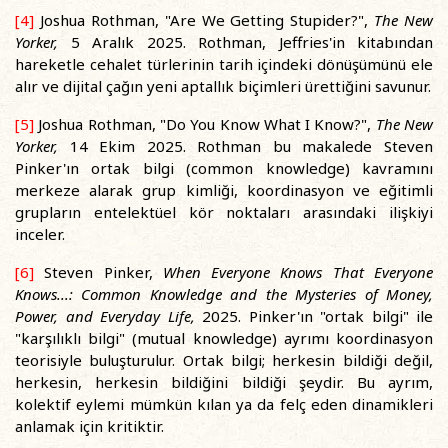
[4]
Joshua Rothman, "Are We Getting Stupider?",
The New
Yorker,
5 Aralık 2025. Rothman, Jeffries'in kitabından
hareketle cehalet türlerinin tarih içindeki dönüşümünü ele
alır ve dijital çağın yeni aptallık biçimleri ürettiğini savunur.
[5]
Joshua Rothman, "Do You Know What I Know?",
The New
Yorker,
14 Ekim 2025. Rothman bu makalede Steven
Pinker'ın ortak bilgi (common knowledge) kavramını
merkeze alarak grup kimliği, koordinasyon ve eğitimli
grupların entelektüel kör noktaları arasındaki ilişkiyi
inceler.
[6]
Steven Pinker,
When Everyone Knows That Everyone
Knows...: Common Knowledge and the Mysteries of Money,
Power, and Everyday Life,
2025. Pinker'ın "ortak bilgi" ile
"karşılıklı bilgi" (mutual knowledge) ayrımı koordinasyon
teorisiyle buluşturulur. Ortak bilgi; herkesin bildiği değil,
herkesin, herkesin bildiğini bildiği şeydir. Bu ayrım,
kolektif eylemi mümkün kılan ya da felç eden dinamikleri
anlamak için kritiktir.