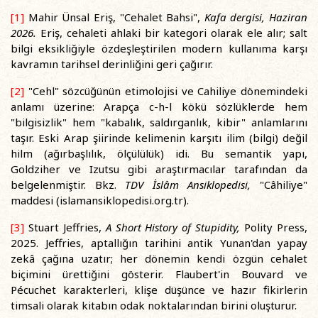
[1]
Mahir Ünsal Eriş, "Cehalet Bahsi",
Kafa dergisi, Haziran
2026.
Eriş, cehaleti ahlaki bir kategori olarak ele alır; salt
bilgi eksikliğiyle özdeşleştirilen modern kullanıma karşı
kavramın tarihsel derinliğini geri çağırır.
[2]
"Cehl" sözcüğünün etimolojisi ve Cahiliye dönemindeki
anlamı üzerine: Arapça c-h-l kökü sözlüklerde hem
"bilgisizlik" hem "kabalık, saldırganlık, kibir" anlamlarını
taşır. Eski Arap şiirinde kelimenin karşıtı ilim (bilgi) değil
hilm (ağırbaşlılık, ölçülülük) idi. Bu semantik yapı,
Goldziher ve Izutsu gibi araştırmacılar tarafından da
belgelenmiştir. Bkz.
TDV İslâm Ansiklopedisi,
"Câhiliye"
maddesi (islamansiklopedisi.org.tr).
[3]
Stuart Jeffries,
A Short History of Stupidity,
Polity Press,
2025. Jeffries, aptallığın tarihini antik Yunan'dan yapay
zekâ çağına uzatır; her dönemin kendi özgün cehalet
biçimini ürettiğini gösterir. Flaubert'in Bouvard ve
Pécuchet karakterleri, klişe düşünce ve hazır fikirlerin
timsali olarak kitabın odak noktalarından birini oluşturur.