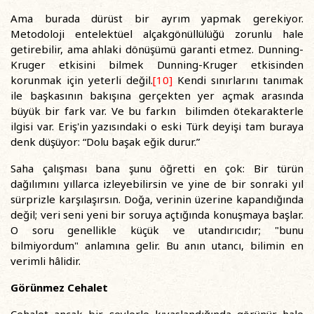
Ama burada dürüst bir ayrım yapmak gerekiyor.
Metodoloji entelektüel alçakgönüllülüğü zorunlu hale
getirebilir, ama ahlaki dönüşümü garanti etmez. Dunning-
Kruger etkisini bilmek Dunning-Kruger etkisinden
korunmak için yeterli değil.
[10]
Kendi sınırlarını tanımak
ile başkasının bakışına gerçekten yer açmak arasında
büyük bir fark var. Ve bu farkın bilimden ötekarakterle
ilgisi var. Eriş'in yazısındaki o eski Türk deyişi tam buraya
denk düşüyor: “Dolu başak eğik durur.”
Saha çalışması bana şunu öğretti en çok: Bir türün
dağılımını yıllarca izleyebilirsin ve yine de bir sonraki yıl
sürprizle karşılaşırsın. Doğa, verinin üzerine kapandığında
değil; veri seni yeni bir soruya açtığında konuşmaya başlar.
O soru genellikle küçük ve utandırıcıdır; "bunu
bilmiyordum" anlamına gelir. Bu anın utancı, bilimin en
verimli hâlidir.
Görünmez Cehalet
Cehalet ancak bir şeylerle kıyaslandığında görünür hale