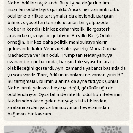
Nobel ödülleri açıklandı. Bu yıl yine değerli bilim
insanları ödüle layık görüldü. Ancak her zamanki gibi,
ödüllerle birlikte tartışmalar da alevlendi. Barıştan
bilime, siyasetten temsile uzanan bir yelpazede
Nobel’in kendisi bir kez daha ‘nitelik’ ile ‘gösteri’
arasındaki çizgiyi sorgulatıyor. Bu yılki Barış Ödülü,
örneğin, bir kez daha politik manipülasyonların
gölgesinde kaldı. Venezüellalı siyasetçi Maria Corina
Machado’ya verilen ödül, Trump’tan Netanyahu’ya
uzanan bir güç hattında, barışın bile siyasetin aracı
olabileceğini gösterdi. Aynı zamanda yabancı basında da
şu soru vardı: “Barış ödülünün anlamı ne zaman yitirildi?
Bu tartışmalar, bilimin alanına da ayna tutuyor. Çünkü
Nobel artık yalnızca başarıyı değil, görünürlüğü de
ödüllendiriyor. Oysa bilimde nitelik, ödül komitelerinin
takdirinden önce gelen bir şey; istatistiklerden,
sıralamalardan ya da kamuoyunun heyecanından
bağımsız bir kavram.