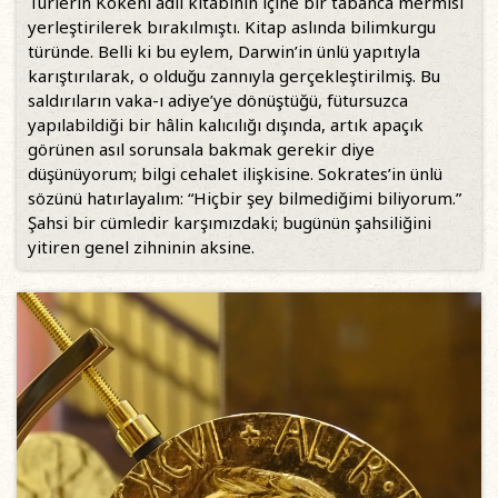
Türlerin Kökeni adlı kitabının içine bir tabanca mermisi
yerleştirilerek bırakılmıştı. Kitap aslında bilimkurgu
türünde. Belli ki bu eylem, Darwin’in ünlü yapıtıyla
karıştırılarak, o olduğu zannıyla gerçekleştirilmiş. Bu
saldırıların vaka-ı adiye’ye dönüştüğü, fütursuzca
yapılabildiği bir hâlin kalıcılığı dışında, artık apaçık
görünen asıl sorunsala bakmak gerekir diye
düşünüyorum; bilgi cehalet ilişkisine. Sokrates’in ünlü
sözünü hatırlayalım: “Hiçbir şey bilmediğimi biliyorum.”
Şahsi bir cümledir karşımızdaki; bugünün şahsiliğini
yitiren genel zihninin aksine.