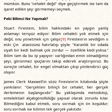
mümkün. Bunu "cehalet değil" diye geçiştirmek ise tam da
işaret edilen şey: görmemeyi seçmek.
Peki Bilimci Ne Yapmalı?
Stuart Firestein, bilim hakkındaki en yaygın yanlış
anlamayı tersyüz ediyor: Bilim cehaleti yok etmek için
değil, onu yönetmek için çalışır.
[9]
Firestein'ın sevdiğim o
eski Çin atasözünü hatırlatışı şöyle: "Karanlık bir odada
siyah bir kedi bulmak çok zordur — özellikle kedi yoksa."
Bilim tam da bu işi yapıyor: varlığından emin olmadığımız
şeyi, görünmez ipuçlarını takip ederek araştırıyoruz. Bu
süreçte cehalet, bir engel olmaktan çıkıp yönlendirici güç
oluyor.
James Clerk Maxwell'in sözü Firestein'ın kitabında şöyle
yankılanır: "Gerçekten bilinçli bir cehalet, her gerçek
ilerlemenin başlangıcıdır.” Bu yaklaşımda metodoloji,
entelektüel alçakgönüllülüğü yapısal olarak zorunlu kılar.
Bilmediğini kabul etmek, soru sormak için ön koşuldur;
soru sormak ise bilimin tek gerçek yakıtıdır.