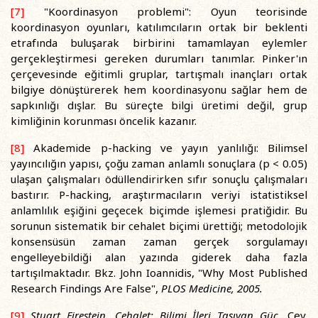
[7]
"Koordinasyon problemi": Oyun teorisinde
koordinasyon oyunları, katılımcıların ortak bir beklenti
etrafında buluşarak birbirini tamamlayan eylemler
gerçekleştirmesi gereken durumları tanımlar. Pinker'ın
çerçevesinde eğitimli gruplar, tartışmalı inançları ortak
bilgiye dönüştürerek hem koordinasyonu sağlar hem de
sapkınlığı dışlar. Bu süreçte bilgi üretimi değil, grup
kimliğinin korunması öncelik kazanır.
[8]
Akademide p-hacking ve yayın yanlılığı: Bilimsel
yayıncılığın yapısı, çoğu zaman anlamlı sonuçlara (p < 0.05)
ulaşan çalışmaları ödüllendirirken sıfır sonuçlu çalışmaları
bastırır. P-hacking, araştırmacıların veriyi istatistiksel
anlamlılık eşiğini geçecek biçimde işlemesi pratiğidir. Bu
sorunun sistematik bir cehalet biçimi ürettiği; metodolojik
konsensüsün zaman zaman gerçek sorgulamayı
engelleyebildiği alan yazında giderek daha fazla
tartışılmaktadır. Bkz. John Ioannidis, "Why Most Published
Research Findings Are False",
PLOS Medicine, 2005.
[9]
Stuart Firestein, Cehalet: Bilimi İleri Taşıyan Güç,
Çev.