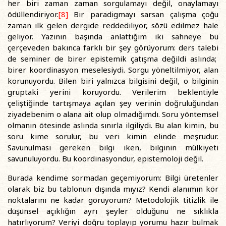
her biri zaman zaman sorgulamayı değil, onaylamayı
ödüllendiriyor.
[8]
Bir paradigmayı sarsan çalışma çoğu
zaman ilk gelen dergide reddediliyor, sözü edilmez hale
geliyor. Yazının başında anlattığım iki sahneye bu
çerçeveden bakınca farklı bir şey görüyorum: ders talebi
de seminer de birer epistemik çatışma değildi aslında;
birer koordinasyon meselesiydi. Sorgu yöneltilmiyor, alan
korunuyordu. Bilen biri yalnızca bilgisini değil, o bilginin
gruptaki yerini koruyordu. Verilerim beklentiyle
çeliştiğinde tartışmaya açılan şey verinin doğruluğundan
ziyadebenim o alana ait olup olmadığımdı. Soru yöntemsel
olmanın ötesinde aslında sınırla ilgiliydi. Bu alan kimin, bu
soru kime sorulur, bu veri kimin elinde meşrudur.
Savunulması gereken bilgi iken, bilginin mülkiyeti
savunuluyordu. Bu koordinasyondur, epistemoloji değil.
Burada kendime sormadan geçemiyorum: Bilgi üretenler
olarak biz bu tablonun dışında mıyız? Kendi alanımın kör
noktalarını ne kadar görüyorum? Metodolojik titizlik ile
düşünsel açıklığın ayrı şeyler olduğunu ne sıklıkla
hatırlıyorum? Veriyi doğru toplayıp yorumu hazır bulmak