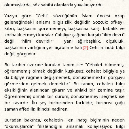
okumuşlarda, söz sahibi olanlarda yuvalanıyordu.
Yazıya göre "Cehl" sözcüğünün İslam öncesi Arap
geleneğindeki anlamı bilgisizlik değildir. Sözcük; öfkeyi,
kibri, başkasını görememeyi, başkasına karşı kabalık ve
zorbalık etmeyi karşılar. Cahiliye çağının karşıtı "ilim devri"
değil, "hilm devridir" yani ağırbaşlılık, ölçülülük,
başkasının varlığına yer açabilme hali.
[2]
Cehl'in zıddı bilgi
değil, görgüdür.
Bu tarihin üzerine kurulan tanım ise: "Cehalet bilmemiş,
öğrenmemiş olmak değildir kuşkusuz; cehalet bilgiyle ya
da bilgiye rağmen değişmemek, dönüşmemektir; görgüyü
görmezden gelmek demektir." Bu tanım, cehaleti bilgi
eksikliğinin alanından çıkarır ve ahlaki bir zemine taşır.
Öğrenmemiş olmak bir durum, dönüşmemeyi seçmek ise
bir tavırdır. İki şey birbirinden farklıdır; birincisi çoğu
zaman affedilir, ikincisi nadiren.
Buradan bakınca, cehaletin en inatçı biçiminin neden
"okumuşlarda" filizlendiğini anlamak kolaylaşıyor. Bilgi