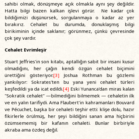
sahibi olmak, dönüşmeye açık olmakla aynı şey değildir.
Hatta bilgi bazen kalkan işlevi görür. Ne kadar çok
bildiğimizi düşünürsek, sorgulanmaya o kadar az yer
bırakırız. Cehalet bu durumda, donuklaşmış bilgi
birikiminin içinde saklanır; görünmez, çünkü çevresinde
çok şey vardır.
Cehalet Evrimleşir
Stuart Jeffries'in son kitabı, aptallığın sabit bir insani kusur
olmadığını, her çağın kendi özgün cehalet biçimini
ürettiğini gösteriyor.
[3]
Joshua Rothman bu gözlemi
yankılıyor: Sokrates'ten bu yana yeni cehalet türleri
keşfedildi ya da icat edildi.
[4]
Eski Yunanca'dan miras kalan
"Sokratik cehalet" —bilmediğini bilmemek — cehaletin ilk
ve en yalın tarifiydi. Ama Flaubert'in kahramanları Bouvard
ve Pécuchet, başka bir cehaleti teşhir etti: klişe dolu, hazır
fikirlerle örülmüş, her şeyi bildiğini sanan ama hiçbirini
özümsememiş bir kafanın cehaleti. Bunlar birbiriyle
akraba ama özdeş değil.