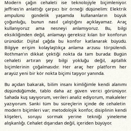
Modern çağın cehaleti ise teknolojiyle biçimleniyor.
Jeffries'in anlattığı çarpıcı bir örneği düşünelim: Elektrik
ampulünü gündelik yaşamda kullananların büyük
çoğunluğu, bunun nasıl çalıştığını açıklayamaz. Araç
kullanıyoruz ama nesneyi anlamıyoruz. Bu, bilgi
eksikliğinden değil, anlamayı gereksiz kılan bir konforun
ürünüdür. Dijital çağda bu konfor katlanarak büyüdü.
Bilgiye erişim kolaylaştıkça anlama arzusu törpülendi.
Rothman'ın dikkat çektiği nokta da tam burada: Bugün
cehaleti artıran şey bilgi yokluğu değil, aptallık
biçimlerinin çoğalmasıdır. Her araç her platform her
arayüz yeni bir kör nokta biçimi taşıyor yanında.
Bu açıdan bakarak, bilim insanı kimliğimle kendi alanımı
düşündüğümde, tablo daha az güven verici görünüyor.
Sahada kuş sayıyorum, verileri analiz ediyorum, makaleler
yazıyorum. Sanki tüm bu süreçlerin içinde de cehaletin
modern biçimleri var; metodolojik konfor, disiplinin kendi
klişeleri, soruyu sormak yerine tekniği yineleme
alışkanlığı. Cehalet dışarıdan değil, içeriden büyüyor.