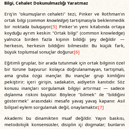
Bilgi, Cehalet Dokunulmazlığı Yaratmaz
Eriş'in "okumuşların cehaleti" tezi, Pinker ve Rothman'ın
ortak bilgi (
common knowledge
) tartışmasıyla beklenmedik
bir noktada buluşuyor.
[5]
Pinker'ın yeni kitabında ortaya
koyduğu ayrım keskin: "Ortak bilgi" (common knowledge)
yalnızca birden fazla kişinin bildiği şey değildir —
herkesin, herkesin bildiğini bilmesidir. Bu küçük fark,
büyük toplumsal sonuçlar doğurur.
[6]
Eğitimli gruplar, bir arada tutunmak için ortak bilginin özel
bir türüne başvurur: kolayca doğrulanamayan, tartışmalı,
ama gruba özgü inançlar. Bu inançlar grup kimliğini
pekiştirir; içeri girişin, sadakatin, aidiyetin kanıtıdır. Söz
konusu inançları sorgulamak bilgiyi artırmaz — sadece
dışlanma riskini büyütür. Böylece "bilmek" ile "bildiğini
göstermek" arasındaki mesafe yavaş yavaş kapanır. Asıl
bilişsel eylem sorgulamak değil, onaylamaktır.
[7]
Akademi bu dinamikten muaf değildir. Yayın baskısı,
metodolojik konsensüsler, disiplin içi dogmalar; bunların