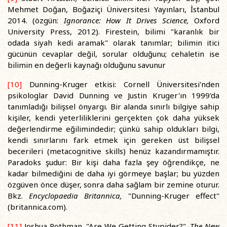
Mehmet Doğan, Boğaziçi Üniversitesi Yayınları, İstanbul
2014. (özgün:
Ignorance: How It Drives Science,
Oxford
University Press, 2012). Firestein, bilimi "karanlık bir
odada siyah kedi aramak" olarak tanımlar; bilimin itici
gücünün cevaplar değil, sorular olduğunu; cehaletin ise
bilimin en değerli kaynağı olduğunu savunur
[10]
Dunning-Kruger etkisi: Cornell Üniversitesi'nden
psikologlar David Dunning ve Justin Kruger'ın 1999'da
tanımladığı bilişsel önyargı. Bir alanda sınırlı bilgiye sahip
kişiler, kendi yeterliliklerini gerçekten çok daha yüksek
değerlendirme eğilimindedir; çünkü sahip oldukları bilgi,
kendi sınırlarını fark etmek için gereken üst bilişsel
becerileri (metacognitive skills) henüz kazandırmamıştır.
Paradoks şudur: Bir kişi daha fazla şey öğrendikçe, ne
kadar bilmediğini de daha iyi görmeye başlar; bu yüzden
özgüven önce düşer, sonra daha sağlam bir zemine oturur.
Bkz.
Encyclopaedia Britannica,
"Dunning-Kruger effect"
(britannica.com).
[11]
Joshua Rothman, "Are We Getting Stupider?",
The New