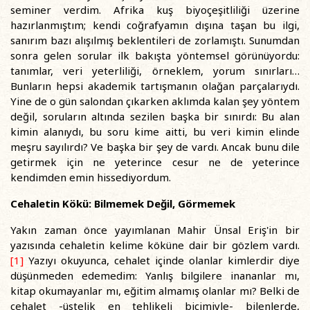
seminer verdim. Afrika kuş biyoçeşitliliği üzerine
hazırlanmıştım; kendi coğrafyamın dışına taşan bu ilgi,
sanırım bazı alışılmış beklentileri de zorlamıştı. Sunumdan
sonra gelen sorular ilk bakışta yöntemsel görünüyordu:
tanımlar, veri yeterliliği, örneklem, yorum sınırları…
Bunların hepsi akademik tartışmanın olağan parçalarıydı.
Yine de o gün salondan çıkarken aklımda kalan şey yöntem
değil, soruların altında sezilen başka bir sınırdı: Bu alan
kimin alanıydı, bu soru kime aitti, bu veri kimin elinde
meşru sayılırdı? Ve başka bir şey de vardı. Ancak bunu dile
getirmek için ne yeterince cesur ne de yeterince
kendimden emin hissediyordum.
Cehaletin Kökü: Bilmemek Değil, Görmemek
Yakın zaman önce yayımlanan Mahir Ünsal Eriş'in bir
yazısında cehaletin kelime köküne dair bir gözlem vardı.
[1]
Yazıyı okuyunca, cehalet içinde olanlar kimlerdir diye
düşünmeden edemedim: Yanlış bilgilere inananlar mı,
kitap okumayanlar mı, eğitim almamış olanlar mı? Belki de
cehalet -üstelik en tehlikeli biçimiyle- bilenlerde,