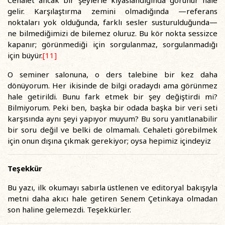
gelir. Karşılaştırma zemini olmadığında —referans
noktaları yok olduğunda, farklı sesler susturulduğunda—
ne bilmediğimizi de bilemez oluruz. Bu kör nokta sessizce
kapanır; görünmediği için sorgulanmaz, sorgulanmadığı
için büyür.
[11]
O seminer salonuna, o ders talebine bir kez daha
dönüyorum. Her ikisinde de bilgi oradaydı ama görünmez
hale getirildi. Bunu fark etmek bir şey değiştirdi mi?
Bilmiyorum. Peki ben, başka bir odada başka bir veri seti
karşısında aynı şeyi yapıyor muyum? Bu soru yanıtlanabilir
bir soru değil ve belki de olmamalı. Cehaleti görebilmek
için onun dışına çıkmak gerekiyor; oysa hepimiz içindeyiz
Teşekkür
Bu yazı, ilk okumayı sabırla üstlenen ve editoryal bakışıyla
metni daha akıcı hale getiren Senem Çetinkaya olmadan
son haline gelemezdi. Teşekkürler.