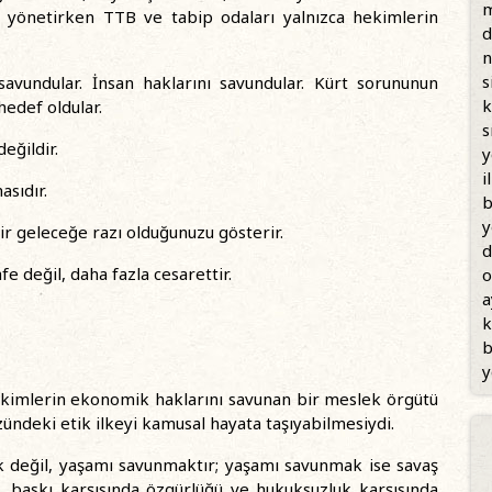
m
i yönetirken TTB ve tabip odaları yalnızca hekimlerin
d
n
s
 savundular. İnsan haklarını savundular. Kürt sorununun
k
edef oldular.
s
eğildir.
y
i
asıdır.
b
y
ir geleceğe razı olduğunuzu gösterir.
d
 değil, daha fazla cesarettir.
o
a
k
b
y
hekimlerin ekonomik haklarını savunan bir meslek örgütü
zündeki etik ilkeyi kamusal hayata taşıyabilmesiydi.
k değil, yaşamı savunmaktır; yaşamı savunmak ise savaş
iği, baskı karşısında özgürlüğü ve hukuksuzluk karşısında