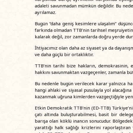
adaleti savunmadan mümkün değildir. Bu neden
ayrılamaz.
Bugün “daha geniş kesimlere ulaşalım” düşünce
farkında olmadan TTB’nin tarihsel meşruiyetin
kalarak değil, zor zamanlarda doğru yerde dura
İhtiyacımız olan daha az siyaset ya da dayanışm
ve daha güçlü bir ortaklıktır.
TTB’nin tarihi bize hakların, demokrasinin, 
hakkını savunmaktan vazgeçenler, zamanla büt
Bu nedenle bugün verilecek karar yalnızca han
hangi ahlaki ve siyasal pusulayla yol alacağına
kazanmak uğruna kimlerden vazgeçtiğiyle yenil
Etkin Demokratik TTB'nin (ED-TTB) Türkiye’ni
çatı altında buluşturabilmesi, basit bir dele
barışa olan köklü inancın sonucudur. Bölgedeki 
yarattığı halk sağlığı krizlerini raporlaştır