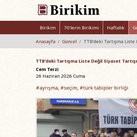
Birikim
70'lerin Birikimi
Haftalık
G
Anasayfa
Güncel
TTB'deki Tartışma Liste 
TTB'deki Tartışma Liste Değil Siyaset Tartış
Cem Terzi
26 Haziran 2026 Cuma
#ayrışma
#seçim
#türk tabipler birliği
,
,