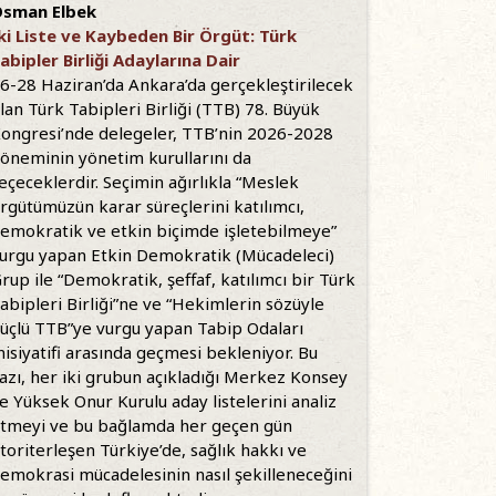
sman Elbek
ki Liste ve Kaybeden Bir Örgüt: Türk
abipler Birliği Adaylarına Dair
6-28 Haziran’da Ankara’da gerçekleştirilecek
lan Türk Tabipleri Birliği (TTB) 78. Büyük
ongresi’nde delegeler, TTB’nin 2026-2028
öneminin yönetim kurullarını da
eçeceklerdir. Seçimin ağırlıkla “Meslek
rgütümüzün karar süreçlerini katılımcı,
emokratik ve etkin biçimde işletebilmeye”
urgu yapan Etkin Demokratik (Mücadeleci)
rup ile “Demokratik, şeffaf, katılımcı bir Türk
abipleri Birliği”ne ve “Hekimlerin sözüyle
üçlü TTB”ye vurgu yapan Tabip Odaları
nisiyatifi arasında geçmesi bekleniyor. Bu
azı, her iki grubun açıkladığı Merkez Konsey
e Yüksek Onur Kurulu aday listelerini analiz
tmeyi ve bu bağlamda her geçen gün
toriterleşen Türkiye’de, sağlık hakkı ve
emokrasi mücadelesinin nasıl şekilleneceğini