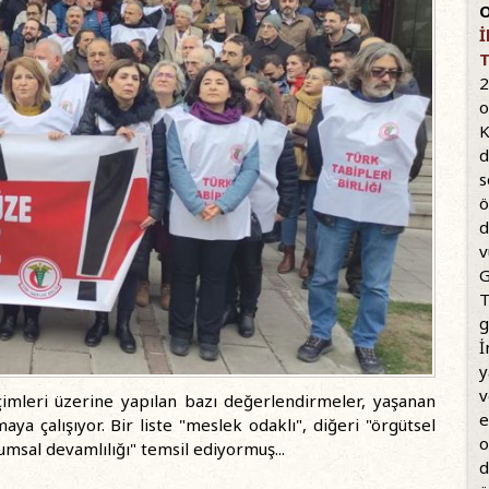
O
İ
T
2
o
K
d
s
ö
d
v
G
T
g
İ
y
v
çimleri üzerine yapılan bazı değerlendirmeler, yaşanan
e
aya çalışıyor. Bir liste "meslek odaklı", diğeri "örgütsel
o
umsal devamlılığı" temsil ediyormuş...
d