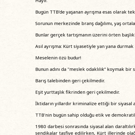
Hayır.
Bugün TTB'de yaşanan ayrışma esas olarak tekni
Sorunun merkezinde branş dağılımı, yaş ortalam
Bunlar gerçek tartışmanın üzerini örten başlıkl
Asıl ayrışma: Kürt siyasetiyle yan yana durma
Meselenin özü budur!
Bunun adını da "meslek odaklılık” koymak bir se
Barış talebinden geri çekilmedir.
Eşit yurttaşlık fikrinden geri çekilmedir.
İktidarın yıllardır kriminalize ettiği bir siyasal
TTB'nin bugün sahip olduğu etik ve demokratik
1980 darbesi sonrasında siyasal alan daraltılır
sendikalar tasfiye edilirken, Kürt illerinde ol