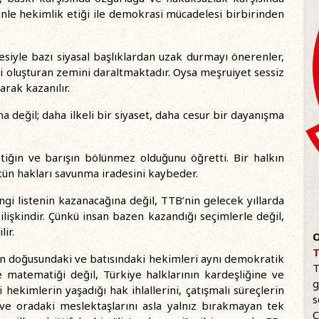
le hekimlik etiği ile demokrasi mücadelesi birbirinden
siyle bazı siyasal başlıklardan uzak durmayı önerenler,
i oluşturan zemini daraltmaktadır. Oysa meşruiyet sessiz
rak kazanılır.
a değil; daha ilkeli bir siyaset, daha cesur bir dayanışma
etiğin ve barışın bölünmez olduğunu öğretti. Bir halkın
ün hakları savunma iradesini kaybeder.
gi listenin kazanacağına değil, TTB’nin gelecek yıllarda
 ilişkindir. Çünkü insan bazen kazandığı seçimlerle değil,
ir.
O
T
n doğusundaki ve batısındaki hekimleri aynı demokratik
T
ge matematiği değil, Türkiye halklarının kardeşliğine ve
g
hekimlerin yaşadığı hak ihlallerini, çatışmalı süreçlerin
s
an ve oradaki meslektaşlarını asla yalnız bırakmayan tek
C