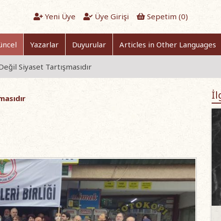
Yeni Üye
Üye Girişi
Sepetim (
0
)
üncel
Yazarlar
Duyurular
Articles in Other Languages
Değil Siyaset Tartışmasıdır
İl
masıdır