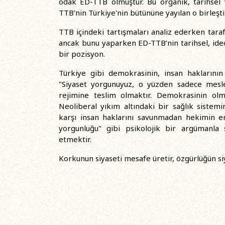
odak ED-TTB olmuştur. Bu organik, tarihsel v
TTB'nin Türkiye'nin bütününe yayılan o birleşti
TTB içindeki tartışmaları analiz ederken tara
ancak bunu yaparken ED-TTB’nin tarihsel, ideol
bir pozisyon.
Türkiye gibi demokrasinin, insan haklarının
"Siyaset yorgunuyuz, o yüzden sadece mesle
rejimine teslim olmaktır. Demokrasinin olma
Neoliberal yıkım altındaki bir sağlık sistem
karşı insan haklarını savunmadan hekimin em
yorgunluğu" gibi psikolojik bir argümanla s
etmektir.
Korkunun siyaseti mesafe üretir, özgürlüğün si