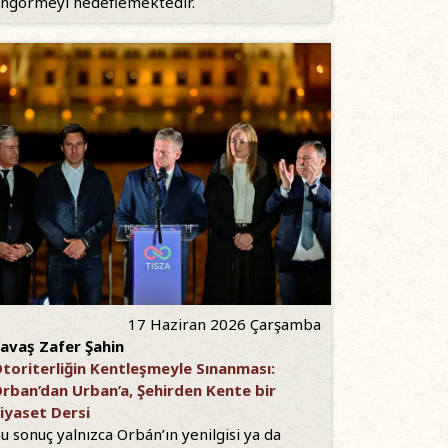
ngörmeyi hedeflemektedir.
17 Haziran 2026 Çarşamba
avaş Zafer Şahin
toriterliğin Kentleşmeyle Sınanması:
rban’dan Urban’a, Şehirden Kente bir
iyaset Dersi
u sonuç yalnızca Orbán’ın yenilgisi ya da