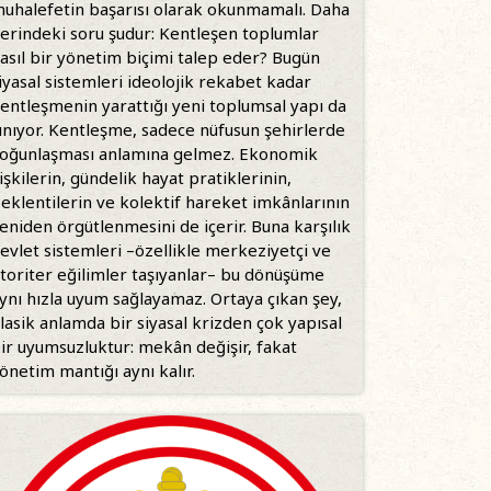
uhalefetin başarısı olarak okunmamalı. Daha
erindeki soru şudur: Kentleşen toplumlar
asıl bir yönetim biçimi talep eder? Bugün
iyasal sistemleri ideolojik rekabet kadar
entleşmenin yarattığı yeni toplumsal yapı da
ınıyor. Kentleşme, sadece nüfusun şehirlerde
oğunlaşması anlamına gelmez. Ekonomik
lişkilerin, gündelik hayat pratiklerinin,
eklentilerin ve kolektif hareket imkânlarının
eniden örgütlenmesini de içerir. Buna karşılık
evlet sistemleri –özellikle merkeziyetçi ve
toriter eğilimler taşıyanlar– bu dönüşüme
ynı hızla uyum sağlayamaz. Ortaya çıkan şey,
lasik anlamda bir siyasal krizden çok yapısal
ir uyumsuzluktur: mekân değişir, fakat
önetim mantığı aynı kalır.