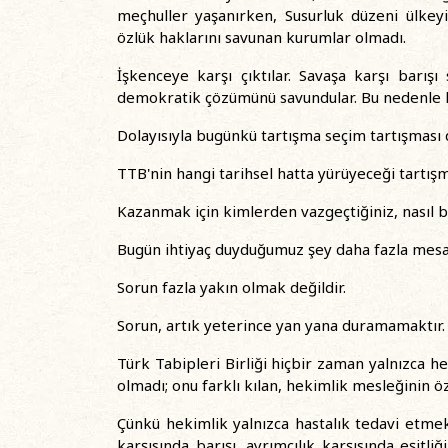
meçhuller yaşanırken, Susurluk düzeni ülkey
özlük haklarını savunan kurumlar olmadı.
İşkenceye karşı çıktılar. Savaşa karşı barışı
demokratik çözümünü savundular. Bu nedenle h
Dolayısıyla bugünkü tartışma seçim tartışması d
TTB'nin hangi tarihsel hatta yürüyeceği tartışm
Kazanmak için kimlerden vazgeçtiğiniz, nasıl b
Bugün ihtiyaç duyduğumuz şey daha fazla mesafe
Sorun fazla yakın olmak değildir.
Sorun, artık yeterince yan yana duramamaktır.
Türk Tabipleri Birliği hiçbir zaman yalnızca 
olmadı; onu farklı kılan, hekimlik mesleğinin ö
Çünkü hekimlik yalnızca hastalık tedavi etme
karşısında barışı, ayrımcılık karşısında eşitl