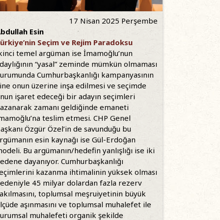
17 Nisan 2025 Perşembe
bdullah Esin
ürkiye’nin Seçim ve Rejim Paradoksu
kinci temel argüman ise İmamoğlu’nun
daylığının “yasal” zeminde mümkün olmaması
urumunda Cumhurbaşkanlığı kampanyasının
ine onun üzerine inşa edilmesi ve seçimde
nun işaret edeceği bir adayın seçimleri
azanarak zamanı geldiğinde emaneti
mamoğlu’na teslim etmesi. CHP Genel
aşkanı Özgür Özel’in de savunduğu bu
rgümanın esin kaynağı ise Gül-Erdoğan
odeli. Bu argümanın/hedefin yanlışlığı ise iki
edene dayanıyor. Cumhurbaşkanlığı
eçimlerini kazanma ihtimalinin yüksek olması
edeniyle 45 milyar dolardan fazla rezerv
akılmasını, toplumsal meşruiyetinin büyük
lçüde aşınmasını ve toplumsal muhalefet ile
urumsal muhalefeti organik şekilde