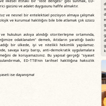
e ilkesel ittifakı bir "liste dengesi" gibi sunmak, ED-
d
rici gücünü ve adalet duygusunu hafife almaktır.
m
d
fsız ve nesnel bir entelektüel pozisyon almaya çalışmak
e
ojik ve kurumsal haklılığını bile bile atlamak çok üzücü
g
o
 ve hukukun askıya alındığı otoriterleşme ortamında,
g
ğimize odaklanalım" demek, iktidarın yarattığı baskı
d
dığı bir ülkede, iyi ve nitelikli hekimlik yapılamaz.
g
inde, savaşa karşı barışı, anti-demokratik uygulamalara
k
eğini de koruyamazsınız. Bu yapısal gerçeği "siyaset
ulandırmak, ED-TTB’nin tarihsel haklılığına haksızlık
yaseti ise dayanışma!