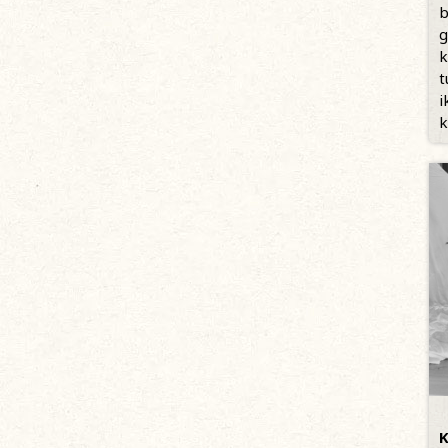
b
g
k
t
i
k
K