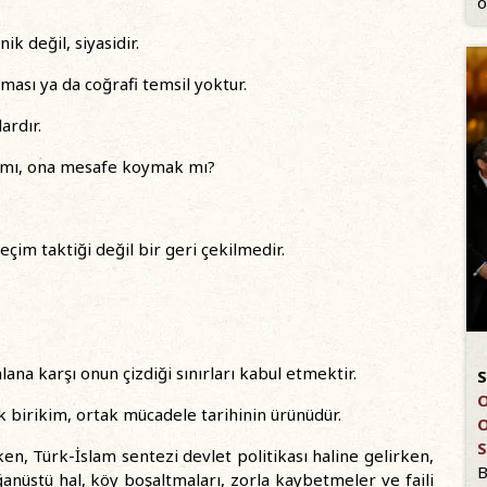
ö
k değil, siyasidir.
ası ya da coğrafi temsil yoktur.
ardır.
k mı, ona mesafe koymak mı?
çim taktiği değil bir geri çekilmedir.
 alana karşı onun çizdiği sınırları kabul etmektir.
S
O
 birikim, ortak mücadele tarihinin ürünüdür.
O
S
ken, Türk-İslam sentezi devlet politikası haline gelirken,
B
ağanüstü hal, köy boşaltmaları, zorla kaybetmeler ve faili