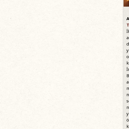
A
T
İ
a
d
y
o
k
İ
B
a
m
n
s
n
y
ö
k