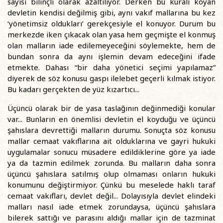
sayısı bilinçli olarak azaltılıyor. Derken bu kuralı koyan
devletin kendisi değilmiş gibi, aynı vakıf mallarına bu kez
‘yönetimsiz oldukları’ gerekçesiyle el konuyor. Durum bu
merkezde iken çıkacak olan yasa hem geçmişte el konmuş
olan malların iade edilemeyeceğini söylemekte, hem de
bundan sonra da aynı işlemin devam edeceğini ifade
etmekte. Dahası “bir daha yönetici seçimi yapılamaz”
diyerek de söz konusu gaspı ilelebet geçerli kılmak istiyor.
Bu kadarı gerçekten de yüz kızartıcı...
Üçüncü olarak bir de yasa taslağının değinmediği konular
var... Bunların en önemlisi devletin el koyduğu ve üçüncü
şahıslara devrettiği malların durumu. Sonuçta söz konusu
mallar cemaat vakıflarına ait olduklarına ve gayri hukuki
uygulamalar sonucu müsadere edildiklerine göre ya iade
ya da tazmin edilmek zorunda. Bu malların daha sonra
üçüncü şahıslara satılmış olup olmaması onların hukuki
konumunu değiştirmiyor. Çünkü bu meselede haklı taraf
cemaat vakıfları, devlet değil... Dolayısıyla devlet elindeki
malları nasıl iade etmek zorundaysa, üçüncü şahıslara
bilerek sattığı ve parasını aldığı mallar için de tazminat