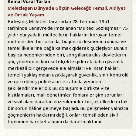
Kemal Vural Tarlan
Melezleşen Dünyada Göçün Geleceği: Temsil, Aidiyet
ve Ortak Yaşam
Birleşmiş Milletler tarafından 28 Temmuz 1951
tarihinde Cenevre'de imzalanan “Mülteci Sözleşmesi” 75
yıldır dünyadaki mültecilerin haklarını koruyan temel
metinlerden biri olsa da, bugün sözleşmenin ruhuna ve
temel ilkelerine bağlı kalmak giderek güçleşiyor. Bunun
başlıca nedenlerinden biri, son yıllarda ulus-devletlerin
göç yönetimini küresel ölçekte giderek daha güvenlik
merkezli bir çerçevede ele almaları ve insan hakları
temelli yaklaşımdan uzaklaşarak güvenlik, sınır kontrolü
ve geri dönüş politikaları etrafında yeniden
şekillendirmeleridir. Bu dönüşümle birlikte vize
kısıtlamaları, mali denetimler, fonlara erişim sorunları
ve sivil alanı daraltan düzenlemeler birçok ülkede ortak
bir sorun hâline gelmeye başladı. Bu gelişmeler yalnızca
göçmenlerin haklarını değil, onları temsil eden sivil
toplumun hareket alanını da daraltmaktadır.