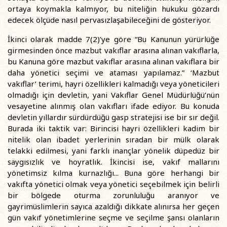
ortaya koymakla kalmıyor, bu niteliğin hukuku gözardı
edecek ölçüde nasıl pervasızlaşabileceğini de gösteriyor.
İkinci olarak madde 7(2)’ye göre “Bu Kanunun yürürlüğe
girmesinden önce mazbut vakıflar arasına alınan vakıflarla,
bu Kanuna göre mazbut vakıflar arasına alınan vakıflara bir
daha yönetici seçimi ve ataması yapılamaz.” ‘Mazbut
vakıflar’ terimi, hayri özellikleri kalmadığı veya yöneticileri
olmadığı için devletin, yani Vakıflar Genel Müdürlüğü’nün
vesayetine alınmış olan vakıfları ifade ediyor. Bu konuda
devletin yıllardır sürdürdüğü gasp stratejisi ise bir sır değil.
Burada iki taktik var: Birincisi hayri özellikleri kadim bir
nitelik olan ibadet yerlerinin sıradan bir mülk olarak
telakki edilmesi, yani farklı inançlar yönelik düpedüz bir
saygısızlık ve hoyratlık. İkincisi ise, vakıf mallarını
yönetimsiz kılma kurnazlığı... Buna göre herhangi bir
vakıfta yönetici olmak veya yönetici seçebilmek için belirli
bir bölgede oturma zorunluluğu aranıyor ve
gayrimüslimlerin sayıca azaldığı dikkate alınırsa her geçen
gün vakıf yönetimlerine seçme ve seçilme şansı olanların