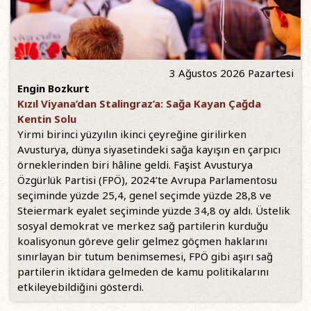
3 Ağustos 2026 Pazartesi
Engin Bozkurt
Kızıl Viyana’dan Stalingraz’a: Sağa Kayan Çağda
Kentin Solu
Yirmi birinci yüzyılın ikinci çeyreğine girilirken
Avusturya, dünya siyasetindeki sağa kayışın en çarpıcı
örneklerinden biri hâline geldi. Faşist Avusturya
Özgürlük Partisi (FPÖ), 2024’te Avrupa Parlamentosu
seçiminde yüzde 25,4, genel seçimde yüzde 28,8 ve
Steiermark eyalet seçiminde yüzde 34,8 oy aldı. Üstelik
sosyal demokrat ve merkez sağ partilerin kurduğu
koalisyonun göreve gelir gelmez göçmen haklarını
sınırlayan bir tutum benimsemesi, FPÖ gibi aşırı sağ
partilerin iktidara gelmeden de kamu politikalarını
etkileyebildiğini gösterdi.