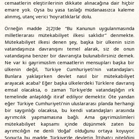
cemaatlerin eleştirilerinin dikkate alınacağına dair hiçbir
emare yok. Oysa bu yasa taslağı müdanaasızca kaleme
alınmış, utanç verici ‘hoyratlıklarla’ dolu.
Örneğin madde 2(2)’de “Bu Kanunun uygulanmasında
milletlerarası mütekabiliyet ilkesi saklıdır” denmekte.
Mütekabiliyet ilkesi denen şey, başka bir ülkenin sizin
vatandaşınıza davranışını temel alarak, siz de onun
vatandaşına benzer bir davranışta bulunabilirsiniz demek.
Ne var ki gayrimüslim cemaatlerin mensupları başka bir
ülkenin değil, Türkiye Cumhuriyeti’nin vatandaşları.
Bunlara yaklaşırken devlet nasıl bir mütekabiliyet
arayacak acaba? Eğer başka ülkelerdeki Türklere davranış
emsal olacaksa, o zaman Türkiye’de vatandaşlığın ırk
temelinde anlaşıldığı itiraf ediliyor demektir. Öte yandan
eğer Türkiye Cumhuriyeti’nin uluslararası planda herhangi
bir saygınlığı olacaksa, bu kendi vatandaşları arasında
ayrımcılık yapmamasına bağlı. Ama gayrimüslimleri
mütekabiliyet kapsamı içinde düşünmek zaten bu
ayrımcılığın ne denli ‘doğal’ olduğunu ortaya koyuyor.
Sonuçta bu madde Türkiye’de devletin İttihatçı niteliğini