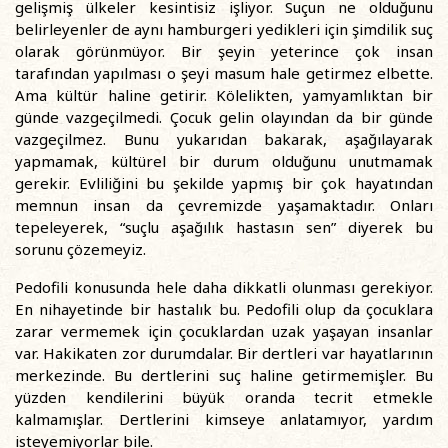
gelişmiş ülkeler kesintisiz işliyor. Suçun ne olduğunu
belirleyenler de aynı hamburgeri yedikleri için şimdilik suç
olarak görünmüyor. Bir şeyin yeterince çok insan
tarafından yapılması o şeyi masum hale getirmez elbette.
Ama kültür haline getirir. Kölelikten, yamyamlıktan bir
günde vazgeçilmedi. Çocuk gelin olayından da bir günde
vazgeçilmez. Bunu yukarıdan bakarak, aşağılayarak
yapmamak, kültürel bir durum olduğunu unutmamak
gerekir. Evliliğini bu şekilde yapmış bir çok hayatından
memnun insan da çevremizde yaşamaktadır. Onları
tepeleyerek, “suçlu aşağılık hastasın sen” diyerek bu
sorunu çözemeyiz.
Pedofili konusunda hele daha dikkatli olunması gerekiyor.
En nihayetinde bir hastalık bu. Pedofili olup da çocuklara
zarar vermemek için çocuklardan uzak yaşayan insanlar
var. Hakikaten zor durumdalar. Bir dertleri var hayatlarının
merkezinde. Bu dertlerini suç haline getirmemişler. Bu
yüzden kendilerini büyük oranda tecrit etmekle
kalmamışlar. Dertlerini kimseye anlatamıyor, yardım
isteyemiyorlar bile.