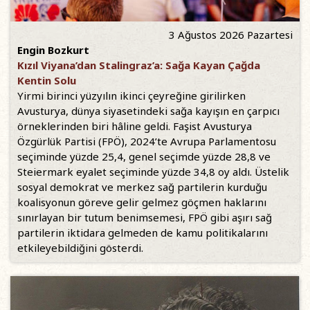
3 Ağustos 2026 Pazartesi
Engin Bozkurt
Kızıl Viyana’dan Stalingraz’a: Sağa Kayan Çağda
Kentin Solu
Yirmi birinci yüzyılın ikinci çeyreğine girilirken
Avusturya, dünya siyasetindeki sağa kayışın en çarpıcı
örneklerinden biri hâline geldi. Faşist Avusturya
Özgürlük Partisi (FPÖ), 2024’te Avrupa Parlamentosu
seçiminde yüzde 25,4, genel seçimde yüzde 28,8 ve
Steiermark eyalet seçiminde yüzde 34,8 oy aldı. Üstelik
sosyal demokrat ve merkez sağ partilerin kurduğu
koalisyonun göreve gelir gelmez göçmen haklarını
sınırlayan bir tutum benimsemesi, FPÖ gibi aşırı sağ
partilerin iktidara gelmeden de kamu politikalarını
etkileyebildiğini gösterdi.