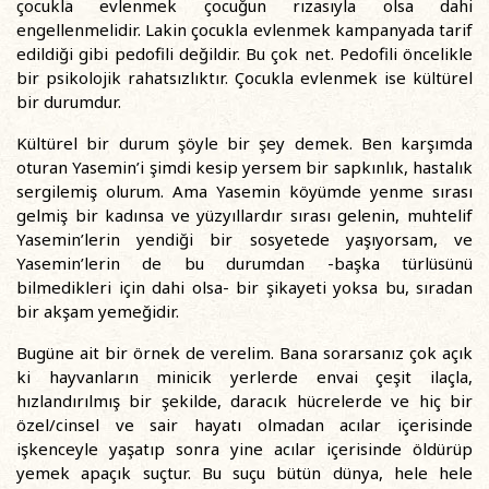
çocukla evlenmek çocuğun rızasıyla olsa dahi
engellenmelidir. Lakin çocukla evlenmek kampanyada tarif
edildiği gibi pedofili değildir. Bu çok net. Pedofili öncelikle
bir psikolojik rahatsızlıktır. Çocukla evlenmek ise kültürel
bir durumdur.
Kültürel bir durum şöyle bir şey demek. Ben karşımda
oturan Yasemin’i şimdi kesip yersem bir sapkınlık, hastalık
sergilemiş olurum. Ama Yasemin köyümde yenme sırası
gelmiş bir kadınsa ve yüzyıllardır sırası gelenin, muhtelif
Yasemin’lerin yendiği bir sosyetede yaşıyorsam, ve
Yasemin’lerin de bu durumdan -başka türlüsünü
bilmedikleri için dahi olsa- bir şikayeti yoksa bu, sıradan
bir akşam yemeğidir.
Bugüne ait bir örnek de verelim. Bana sorarsanız çok açık
ki hayvanların minicik yerlerde envai çeşit ilaçla,
hızlandırılmış bir şekilde, daracık hücrelerde ve hiç bir
özel/cinsel ve sair hayatı olmadan acılar içerisinde
işkenceyle yaşatıp sonra yine acılar içerisinde öldürüp
yemek apaçık suçtur. Bu suçu bütün dünya, hele hele