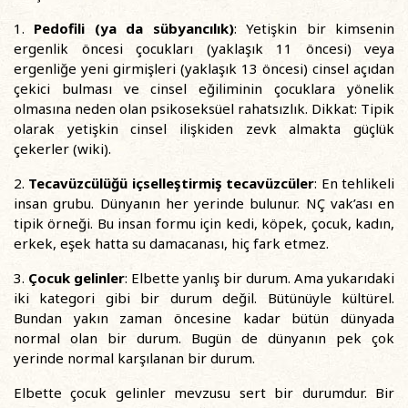
1.
Pedofili (ya da sübyancılık)
: Yetişkin bir kimsenin
ergenlik öncesi çocukları (yaklaşık 11 öncesi) veya
ergenliğe yeni girmişleri (yaklaşık 13 öncesi) cinsel açıdan
çekici bulması ve cinsel eğiliminin çocuklara yönelik
olmasına neden olan psikoseksüel rahatsızlık. Dikkat: Tipik
olarak yetişkin cinsel ilişkiden zevk almakta güçlük
çekerler (wiki).
2.
Tecavüzcülüğü içselleştirmiş tecavüzcüler
: En tehlikeli
insan grubu. Dünyanın her yerinde bulunur. NÇ vak’ası en
tipik örneği. Bu insan formu için kedi, köpek, çocuk, kadın,
erkek, eşek hatta su damacanası, hiç fark etmez.
3.
Çocuk gelinler
: Elbette yanlış bir durum. Ama yukarıdaki
iki kategori gibi bir durum değil. Bütünüyle kültürel.
Bundan yakın zaman öncesine kadar bütün dünyada
normal olan bir durum. Bugün de dünyanın pek çok
yerinde normal karşılanan bir durum.
Elbette çocuk gelinler mevzusu sert bir durumdur. Bir