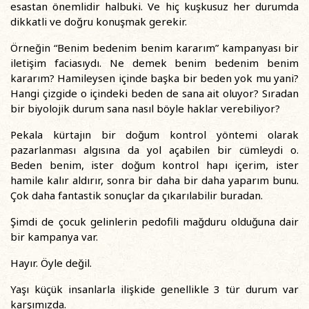
esastan önemlidir halbuki. Ve hiç kuşkusuz her durumda
dikkatli ve doğru konuşmak gerekir.
Örneğin “Benim bedenim benim kararım” kampanyası bir
iletişim faciasıydı. Ne demek benim bedenim benim
kararım? Hamileysen içinde başka bir beden yok mu yani?
Hangi çizgide o içindeki beden de sana ait oluyor? Sıradan
bir biyolojik durum sana nasıl böyle haklar verebiliyor?
Pekala kürtajın bir doğum kontrol yöntemi olarak
pazarlanması algısına da yol açabilen bir cümleydi o.
Beden benim, ister doğum kontrol hapı içerim, ister
hamile kalır aldırır, sonra bir daha bir daha yaparım bunu.
Çok daha fantastik sonuçlar da çıkarılabilir buradan.
Şimdi de çocuk gelinlerin pedofili mağduru olduğuna dair
bir kampanya var.
Hayır. Öyle değil.
Yaşı küçük insanlarla ilişkide genellikle 3 tür durum var
karşımızda.