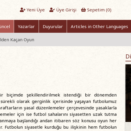
Yeni Üye
Üye Girişi
Sepetim (
0
)
üncel
Yazarlar
Duyurular
Articles in Other Languages
 Elden Kaçan Oyun
Di
bir biçimde şekillendirilmek istendiği bir dönemden
ürekli olarak gerginlik içerisinde yaşayan futbolumuz
araftarların yasal düzenlemeler çerçevesinde yasaklarla
emeler için ise futbol sahalarını siyasetten uzak tutma
ynanmaya başlandığı andan itibaren söz konusu oyun her
tir. Futbolun siyasetle kurduğu bu ilişkinin hem futbolun