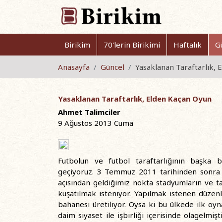
Birikim
70'lerin Birikimi
Haftalık
G
Anasayfa
Güncel
Yasaklanan Taraftarlık,
Yasaklanan Taraftarlık, Elden Kaçan Oyun
Ahmet Talimciler
9 Ağustos 2013 Cuma
Futbolun ve futbol taraftarlığının başka 
geçiyoruz. 3 Temmuz 2011 tarihinden sonra s
açısından geldiğimiz nokta stadyumların ve t
kuşatılmak isteniyor. Yapılmak istenen düzenl
bahanesi üretiliyor. Oysa ki bu ülkede ilk o
daim siyaset ile işbirliği içerisinde olagelmiş