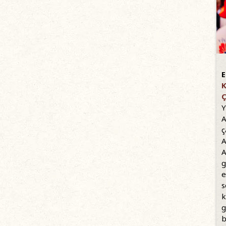
E
K
Ç
Y
A
ç
A
A
g
e
s
k
g
b