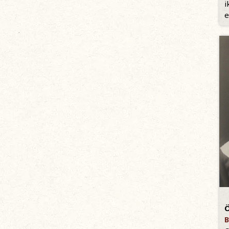
i
e
Ö
B