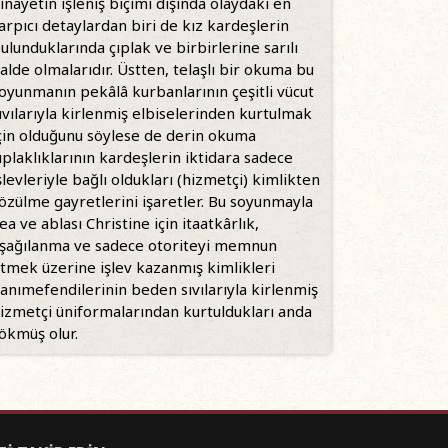
inayetin işleniş biçimi dışında olaydaki en
arpıcı detaylardan biri de kız kardeşlerin
ulunduklarında çıplak ve birbirlerine sarılı
alde olmalarıdır. Üstten, telaşlı bir okuma bu
oyunmanın pekâlâ kurbanlarının çeşitli vücut
ıvılarıyla kirlenmiş elbiselerinden kurtulmak
çin olduğunu söylese de derin okuma
ıplaklıklarının kardeşlerin iktidara sadece
şlevleriyle bağlı oldukları (hizmetçi) kimlikten
özülme gayretlerini işaretler. Bu soyunmayla
ea ve ablası Christine için itaatkârlık,
şağılanma ve sadece otoriteyi memnun
tmek üzerine işlev kazanmış kimlikleri
anımefendilerinin beden sıvılarıyla kirlenmiş
izmetçi üniformalarından kurtuldukları anda
ökmüş olur.