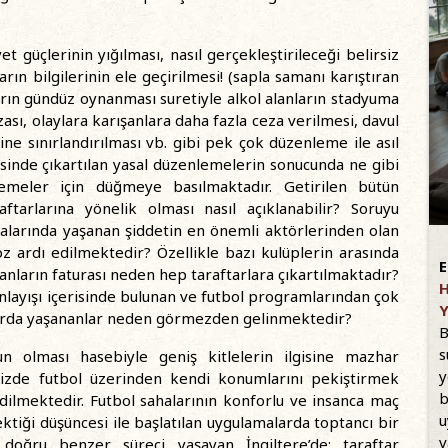
t güçlerinin yığılması, nasıl gerçekleştirileceği belirsiz
arın bilgilerinin ele geçirilmesi! (sapla samanı karıştıran
arın gündüz oynanması suretiyle alkol alanların stadyuma
sı, olaylara karışanlara daha fazla ceza verilmesi, davul
ne sınırlandırılması vb. gibi pek çok düzenleme ile asıl
isinde çıkartılan yasal düzenlemelerin sonucunda ne gibi
lemeler için düğmeye basılmaktadır. Getirilen bütün
aftarlarına yönelik olması nasıl açıklanabilir? Soruyu
alarında yaşanan şiddetin en önemli aktörlerinden olan
öz ardı edilmektedir? Özellikle bazı kulüplerin arasında
E
nların faturası neden hep taraftarlara çıkartılmaktadır?
H
 anlayışı içerisinde bulunan ve futbol programlarından çok
Y
arda yaşananlar neden görmezden gelinmektedir?
B
s
 olması hasebiyle geniş kitlelerin ilgisine mazhar
y
izde futbol üzerinden kendi konumlarını pekiştirmek
b
dilmektedir. Futbol sahalarının konforlu ve insanca maç
u
tiği düşüncesi ile başlatılan uygulamalarda toptancı bir
v
 doğru benzer süreci yaşayan İngiltere’de; taraftar