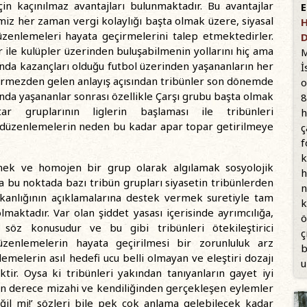
çin kaçınılmaz avantajları bulunmaktadır. Bu avantajlar
E
miz her zaman vergi kolaylığı başta olmak üzere, siyasal
H
düzenlemeleri hayata geçirmelerini talep etmektedirler.
D
er ile kulüpler üzerinden buluşabilmenin yollarını hiç ama
M
ında kazançları olduğu futbol üzerinden yaşananların her
İ
görmezden gelen anlayış açısından tribünler son dönemde
o
’nda yaşananlar sonrası özellikle Çarşı grubu başta olmak
8
ar gruplarının liglerin başlaması ile tribünleri
h
u düzenlemelerin neden bu kadar apar topar getirilmeye
ç
f
k
mek ve homojen bir grup olarak algılamak sosyolojik
h
a bu noktada bazı tribün grupları siyasetin tribünlerden
n
akanlığının açıklamalarına destek vermek suretiyle tam
k
lmaktadır. Var olan şiddet yasası içerisinde ayrımcılığa,
ö
söz konusudur ve bu gibi tribünleri ötekileştirici
ç
üzenlemelerin hayata geçirilmesi bir zorunluluk arz
b
melerin asıl hedefi ucu belli olmayan ve eleştiri dozajı
u
ir. Oysa ki tribünleri yakından tanıyanların gayet iyi
son derece mizahi ve kendiliğinden gerçekleşen eylemler
ğil mi!’ sözleri bile pek çok anlama gelebilecek kadar