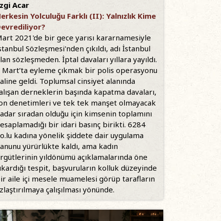
zgi Acar
erkesin Yolculuğu Farklı (II): Yalnızlık Kime
evrediliyor?
art 2021'de bir gece yarısı kararnamesiyle
stanbul Sözleşmesi'nden çıkıldı, adı İstanbul
lan sözleşmeden. İptal davaları yıllara yayıldı.
 Mart’ta eyleme çıkmak bir polis operasyonu
aline geldi. Toplumsal cinsiyet alanında
alışan derneklerin başında kapatma davaları,
on denetimleri ve tek tek manşet olmayacak
adar sıradan olduğu için kimsenin toplamını
esaplamadığı bir idari basınç birikti. 6284
o.lu kadına yönelik şiddete dair uygulama
anunu yürürlükte kaldı, ama kadın
rgütlerinin yıldönümü açıklamalarında öne
ıkardığı tespit, başvuruların kolluk düzeyinde
ir aile içi mesele muamelesi görüp tarafların
zlaştırılmaya çalışılması yönünde.