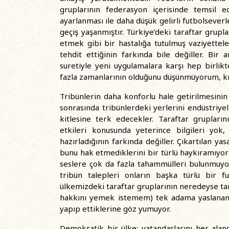
gruplarının federasyon içerisinde temsil ed
ayarlanması ile daha düşük gelirli futbolsever
geçiş yaşanmıştır. Türkiye’deki taraftar grupla
etmek gibi bir hastalığa tutulmuş vaziyettele
tehdit ettiğinin farkında bile değiller. Bi
suretiyle yeni uygulamalara karşı hep birlik
fazla zamanlarının olduğunu düşünmüyorum, kısa
Tribünlerin daha konforlu hale getirilmesinin
sonrasında tribünlerdeki yerlerini endüstriyel 
kitlesine terk edecekler. Taraftar grupları
etkileri konusunda yeterince bilgileri yok,
hazırladığının farkında değiller. Çıkartılan ya
bunu hak etmediklerini bir türlü haykıramıyorl
seslere çok da fazla tahammülleri bulunmuy
tribün talepleri onların başka türlü bir fu
ülkemizdeki taraftar gruplarının neredeyse t
hakkını yemek istemem) tek adama yaslanan k
yapıp ettiklerine göz yumuyor.
Demokratik bir ülke; vatandaşlarını her aland