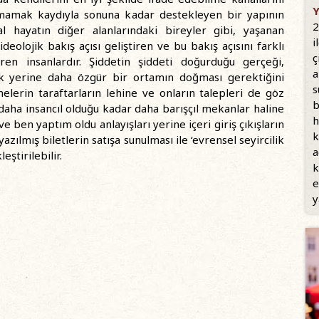
Y
mamak kaydıyla sonuna kadar destekleyen bir yapının
2
sal hayatın diğer alanlarındaki bireyler gibi, yaşanan
i
eolojik bakış açısı geliştiren ve bu bakış açısını farklı
ç
ren insanlardır. Şiddetin şiddeti doğurduğu gerçeği,
a
ak yerine daha özgür bir ortamın doğması gerektiğini
s
elerin taraftarların lehine ve onların talepleri de göz
b
aha insancıl olduğu kadar daha barışçıl mekanlar haline
h
 ben yaptım oldu anlayışları yerine içeri giriş çıkışların
k
ılmış biletlerin satışa sunulması ile ‘evrensel seyircilik
a
eştirilebilir.
k
e
y