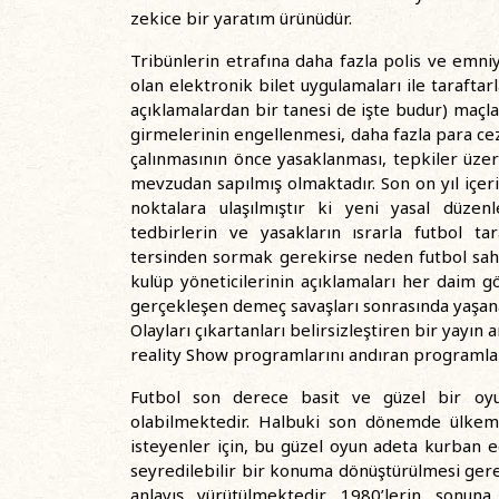
zekice bir yaratım ürünüdür.
Tribünlerin etrafına daha fazla polis ve emniye
olan elektronik bilet uygulamaları ile taraftarl
açıklamalardan bir tanesi de işte budur) maçl
girmelerinin engellenmesi, daha fazla para ceza
çalınmasının önce yasaklanması, tepkiler üzeri
mevzudan sapılmış olmaktadır. Son on yıl içer
noktalara ulaşılmıştır ki yeni yasal düzen
tedbirlerin ve yasakların ısrarla futbol tar
tersinden sormak gerekirse neden futbol sah
kulüp yöneticilerinin açıklamaları her daim g
gerçekleşen demeç savaşları sonrasında yaşana
Olayları çıkartanları belirsizleştiren bir yayın
reality Show programlarını andıran programl
Futbol son derece basit ve güzel bir oyun
olabilmektedir. Halbuki son dönemde ülkem
isteyenler için, bu güzel oyun adeta kurban e
seyredilebilir bir konuma dönüştürülmesi gerek
anlayış yürütülmektedir. 1980’lerin sonuna