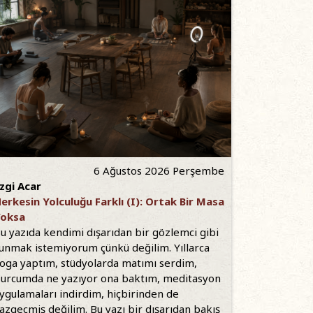
6 Ağustos 2026 Perşembe
zgi Acar
erkesin Yolculuğu Farklı (I): Ortak Bir Masa
oksa
u yazıda kendimi dışarıdan bir gözlemci gibi
unmak istemiyorum çünkü değilim. Yıllarca
oga yaptım, stüdyolarda matımı serdim,
urcumda ne yazıyor ona baktım, meditasyon
ygulamaları indirdim, hiçbirinden de
azgeçmiş değilim. Bu yazı bir dışarıdan bakış