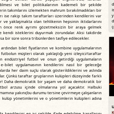
d
ilmesi ve bilet politikalarının kademeli bir şekilde
i
lerin takımlarını izlemekten mahrum bırakılmadıkları bir
y
rı ise rakip takım taraftarları üzerinden kendilerini var
d
r ve yaklaşmakta olan tehlikenin hepsinin iktidarlarını
ç
r an önce renk ayrımı gözetmeksizin bir araya gelmek
te kendi isteklerini duyurmak zorundalar. Aksi takdirde
 bir süre sonra tribünlerden tasfiye edilecekler.
 ardından bilet fiyatlarının ve kombine uygulamalarının
futbolun müşteri olarak yaklaştığı yeni izleyici/taraftar
nın endüstriyel futbol ve onun getirdiği uygulamaların
 e-bilet uygulamasının kendilerini nasıl bir geleceğe
salarda her daim suçlu olarak gösterildiklerini ve aslında
ar. Çünkü taraftar gruplarının kulüpleri düzeyinde farklı
or! Daha demokratik bir yaşam ve daha demokratik bir
tbol arzusu içinde olmalarına yol açacaktır. Halbuki
amamına yakını(bu durumu tersine çevirmeye çalışanların
ulüp yönetimlerini ve o yönetimlerin kulüpleri adına
U
K
a kendilerini en iyi şekilde ifade edebilme kanallarını