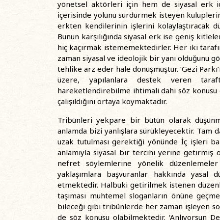
yönetsel aktörleri için hem de siyasal erk i
içerisinde yolunu sürdürmek isteyen kulüpleri
erkten kendilerinin işlerini kolaylaştıracak 
Bunun karşılığında siyasal erk ise geniş kitlel
hiç kaçırmak istememektedirler. Her iki taraf
zaman siyasal ve ideolojik bir yanı olduğunu 
tehlike arz eder hale dönüşmüştür. ‘Gezi Parkı
üzere, yapılanlara destek veren taraft
hareketlendirebilme ihtimali dahi söz konus
çalışıldığını ortaya koymaktadır.
Tribünleri yekpare bir bütün olarak düşün
anlamda bizi yanlışlara sürükleyecektir. Tam d
uzak tutulması gerektiği yönünde İç işleri b
anlamıyla siyasal bir tercihi yerine getirmiş o
nefret söylemlerine yönelik düzenlemeler 
yaklaşımlara başvuranlar hakkında yasal d
etmektedir. Halbuki getirilmek istenen düzenle
taşıması muhtemel sloganların önüne geçmekt
bileceği gibi tribünlerde her zaman işleyen 
de söz konusu olabilmektedir. ‘Anlıyorsun De