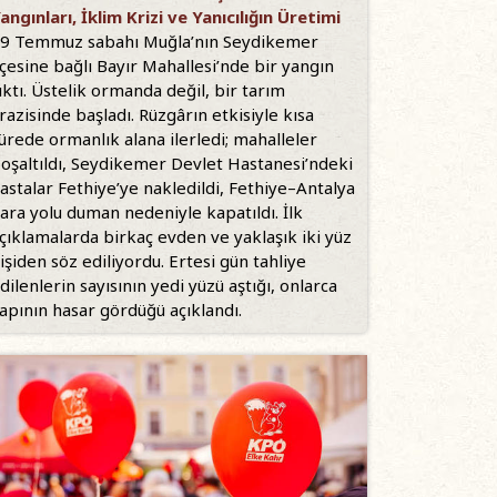
angınları, İklim Krizi ve Yanıcılığın Üretimi
9 Temmuz sabahı Muğla’nın Seydikemer
lçesine bağlı Bayır Mahallesi’nde bir yangın
ıktı. Üstelik ormanda değil, bir tarım
razisinde başladı. Rüzgârın etkisiyle kısa
ürede ormanlık alana ilerledi; mahalleler
oşaltıldı, Seydikemer Devlet Hastanesi’ndeki
astalar Fethiye’ye nakledildi, Fethiye–Antalya
ara yolu duman nedeniyle kapatıldı. İlk
çıklamalarda birkaç evden ve yaklaşık iki yüz
işiden söz ediliyordu. Ertesi gün tahliye
dilenlerin sayısının yedi yüzü aştığı, onlarca
apının hasar gördüğü açıklandı.