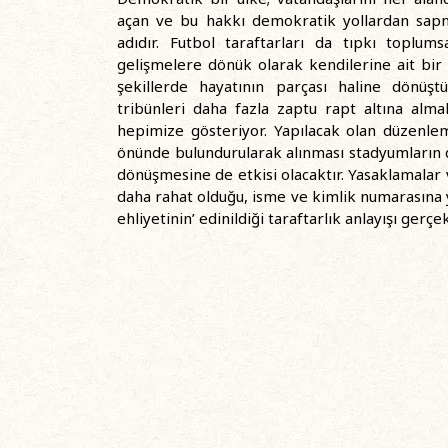
açan ve bu hakkı demokratik yollardan sap
adıdır. Futbol taraftarları da tıpkı toplum
gelişmelere dönük olarak kendilerine ait bir id
şekillerde hayatının parçası haline dönüştü
tribünleri daha fazla zaptu rapt altına alm
hepimize gösteriyor. Yapılacak olan düzenlem
önünde bulundurularak alınması stadyumların d
dönüşmesine de etkisi olacaktır. Yasaklamalar ve
daha rahat olduğu, isme ve kimlik numarasına yaz
ehliyetinin’ edinildiği taraftarlık anlayışı gerçekl