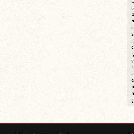
C
ç
b
h
s
s
i
ç
i
ç
L
a
e
h
h
ç