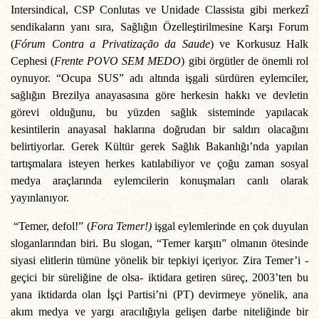
Intersindical, CSP Conlutas ve Unidade Classista gibi merkezî
sendikaların yanı sıra, Sağlığın Özelleştirilmesine Karşı Forum
(
Fórum Contra a Privatização da Saude
) ve Korkusuz Halk
Cephesi (
Frente POVO SEM MEDO
) gibi örgütler de önemli rol
oynuyor. “Ocupa SUS” adı altında işgali sürdüren eylemciler,
sağlığın Brezilya anayasasına göre herkesin hakkı ve devletin
görevi olduğunu, bu yüzden sağlık sisteminde yapılacak
kesintilerin anayasal haklarına doğrudan bir saldırı olacağını
belirtiyorlar. Gerek Kültür gerek Sağlık Bakanlığı’nda yapılan
tartışmalara isteyen herkes katılabiliyor ve çoğu zaman sosyal
medya araçlarında eylemcilerin konuşmaları canlı olarak
yayınlanıyor.
“Temer, defol!” (
Fora Temer!)
işgal eylemlerinde en çok duyulan
sloganlarından biri. Bu slogan, “Temer karşıtı” olmanın ötesinde
siyasi elitlerin tümüne yönelik bir tepkiyi içeriyor. Zira Temer’i -
geçici bir süreliğine de olsa- iktidara getiren süreç, 2003’ten bu
yana iktidarda olan İşçi Partisi’ni (PT) devirmeye yönelik, ana
akım medya ve yargı aracılığıyla gelişen darbe niteliğinde bir