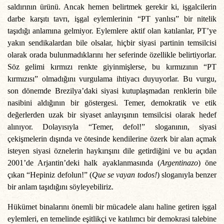
saldırının ürünü. Ancak hemen belirtmek gerekir ki, işgalcilerin
darbe karşıtı tavrı, işgal eylemlerinin “PT yanlısı” bir nitelik
taşıdığı anlamına gelmiyor. Eylemlere aktif olan katılanlar, PT’ye
yakın sendikalardan bile olsalar, hiçbir siyasi partinin temsilcisi
olarak orada bulunmadıklarını her seferinde özellikle belirtiyorlar.
Söz gelimi kırmızı renkte giyinmişlerse, bu kırmızının “PT
kırmızısı” olmadığını vurgulama ihtiyacı duyuyorlar. Bu vurgu,
son dönemde Brezilya’daki siyasi kutuplaşmadan renklerin bile
nasibini aldığının bir göstergesi. Temer, demokratik ve etik
değerlerden uzak bir siyaset anlayışının temsilcisi olarak hedef
alınıyor. Dolayısıyla “Temer, defol!” sloganının, siyasi
çekişmelerin dışında ve ötesinde kendilerine özerk bir alan açmak
isteyen siyasi öznelerin haykırışını dile getirdiğini ve bu açıdan
2001’de Arjantin’deki halk ayaklanmasında (
Argentinazo
) öne
çıkan “Hepiniz defolun!” (
Que se vayan todos!
) sloganıyla benzer
bir anlam taşıdığını söyleyebiliriz.
Hükümet binalarını önemli bir mücadele alanı haline getiren işgal
eylemleri, en temelinde eşitlikçi ve katılımcı bir demokrasi talebine