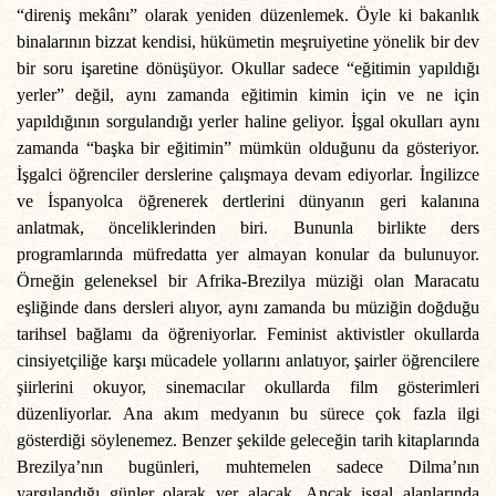
“direniş mekânı” olarak yeniden düzenlemek. Öyle ki bakanlık
binalarının bizzat kendisi, hükümetin meşruiyetine yönelik bir dev
bir soru işaretine dönüşüyor. Okullar sadece “eğitimin yapıldığı
yerler” değil, aynı zamanda eğitimin kimin için ve ne için
yapıldığının sorgulandığı yerler haline geliyor. İşgal okulları aynı
zamanda “başka bir eğitimin” mümkün olduğunu da gösteriyor.
İşgalci öğrenciler derslerine çalışmaya devam ediyorlar. İngilizce
ve İspanyolca öğrenerek dertlerini dünyanın geri kalanına
anlatmak, önceliklerinden biri. Bununla birlikte ders
programlarında müfredatta yer almayan konular da bulunuyor.
Örneğin geleneksel bir Afrika-Brezilya müziği olan Maracatu
eşliğinde dans dersleri alıyor, aynı zamanda bu müziğin doğduğu
tarihsel bağlamı da öğreniyorlar. Feminist aktivistler okullarda
cinsiyetçiliğe karşı mücadele yollarını anlatıyor, şairler öğrencilere
şiirlerini okuyor, sinemacılar okullarda film gösterimleri
düzenliyorlar. Ana akım medyanın bu sürece çok fazla ilgi
gösterdiği söylenemez. Benzer şekilde geleceğin tarih kitaplarında
Brezilya’nın bugünleri, muhtemelen sadece Dilma’nın
yargılandığı günler olarak yer alacak. Ancak işgal alanlarında