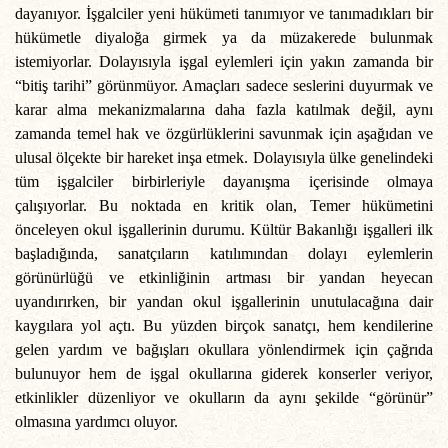
dayanıyor. İşgalciler yeni hükümeti tanımıyor ve tanımadıkları bir
hükümetle diyaloğa girmek ya da müzakerede bulunmak
istemiyorlar. Dolayısıyla işgal eylemleri için yakın zamanda bir
“bitiş tarihi” görünmüyor. Amaçları sadece seslerini duyurmak ve
karar alma mekanizmalarına daha fazla katılmak değil, aynı
zamanda temel hak ve özgürlüklerini savunmak için aşağıdan ve
ulusal ölçekte bir hareket inşa etmek. Dolayısıyla ülke genelindeki
tüm işgalciler birbirleriyle dayanışma içerisinde olmaya
çalışıyorlar. Bu noktada en kritik olan, Temer hükümetini
önceleyen okul işgallerinin durumu. Kültür Bakanlığı işgalleri ilk
başladığında, sanatçıların katılımından dolayı eylemlerin
görünürlüğü ve etkinliğinin artması bir yandan heyecan
uyandırırken, bir yandan okul işgallerinin unutulacağına dair
kaygılara yol açtı. Bu yüzden birçok sanatçı, hem kendilerine
gelen yardım ve bağışları okullara yönlendirmek için çağrıda
bulunuyor hem de işgal okullarına giderek konserler veriyor,
etkinlikler düzenliyor ve okulların da aynı şekilde “görünür”
olmasına yardımcı oluyor.