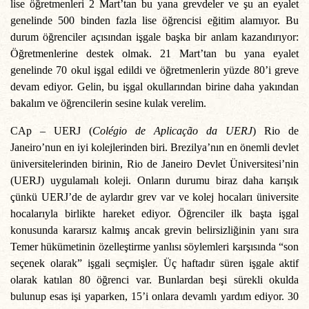
lise öğretmenleri 2 Mart’tan bu yana grevdeler ve şu an eyalet
genelinde 500 binden fazla lise öğrencisi eğitim alamıyor. Bu
durum öğrenciler açısından işgale başka bir anlam kazandırıyor:
Öğretmenlerine destek olmak. 21 Mart’tan bu yana eyalet
genelinde 70 okul işgal edildi ve öğretmenlerin yüzde 80’i greve
devam ediyor. Gelin, bu işgal okullarından birine daha yakından
bakalım ve öğrencilerin sesine kulak verelim.
CAp – UERJ (
Colégio de Aplicação da UERJ
)
Rio de
Janeiro’nun en iyi kolejlerinden biri. Brezilya’nın en önemli devlet
üniversitelerinden birinin, Rio de Janeiro Devlet Üniversitesi’nin
(UERJ) uygulamalı koleji. Onların durumu biraz daha karışık
çünkü UERJ’de de aylardır grev var ve kolej hocaları üniversite
hocalarıyla birlikte hareket ediyor. Öğrenciler ilk başta işgal
konusunda kararsız kalmış ancak grevin belirsizliğinin yanı sıra
Temer hükümetinin özelleştirme yanlısı söylemleri karşısında “son
seçenek olarak” işgali seçmişler. Üç haftadır süren işgale aktif
olarak katılan 80 öğrenci var. Bunlardan beşi sürekli okulda
bulunup esas işi yaparken, 15’i onlara devamlı yardım ediyor. 30