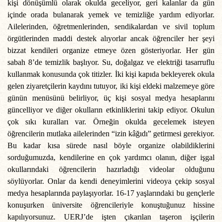
kişi dönüşümlü olarak okulda geceliyor, geri kalanlar da gün
içinde orada bulanarak yemek ve temizliğe yardım ediyorlar.
Ailelerinden, öğretmenlerinden, sendikalardan ve sivil toplum
örgütlerinden maddi destek alıyorlar ancak öğrenciler her şeyi
bizzat kendileri organize etmeye özen gösteriyorlar. Her gün
sabah 8’de temizlik başlıyor. Su, doğalgaz ve elektriği tasarruflu
kullanmak konusunda çok titizler. İki kişi kapıda bekleyerek okula
gelen ziyaretçilerin kaydını tutuyor, iki kişi eldeki malzemeye göre
günün menüsünü belirliyor, üç kişi sosyal medya hesaplarını
güncelliyor ve diğer okulların etkinliklerini takip ediyor. Okulun
çok sıkı kuralları var. Örneğin okulda gecelemek isteyen
öğrencilerin mutlaka ailelerinden “izin kâğıdı” getirmesi gerekiyor.
Bu kadar kısa sürede nasıl böyle organize olabildiklerini
sorduğumuzda, kendilerine en çok yardımcı olanın, diğer işgal
okullarındaki öğrencilerin hazırladığı videolar olduğunu
söylüyorlar. Onlar da kendi deneyimlerini videoya çekip sosyal
medya hesaplarında paylaşıyorlar. 16-17 yaşlarındaki bu gençlerle
konuşurken üniversite öğrencileriyle konuştuğunuz hissine
kapılıyorsunuz. UERJ’de işten çıkarılan taşeron işçilerin