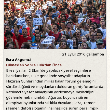
21 Eylül 2016 Çarşamba
Esra Akgemci
Dilma’dan Sonra Lula’dan Önce
Brezilyalılar, 2 Ekim’de yapılacak yerel seçimlere
hazırlanırken, ülke genelinde sosyalist adayların
Haziran Günleri’nden miras kalan forum geleneğini
sürdürdüğünü ve meydanları dolduran geniş forumlarda
katılımcı siyaset anlayışının yerleşmeye başladığını
gözlemlemek mümkün. Ağustos boyunca süren
olimpiyat oyunlarında sıklıkla duyulan “Fora, Temer”
(Temer, defol) sloganını halihazırda süren paralimpik