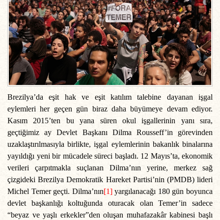
Brezilya’da eşit hak ve eşit katılım talebine dayanan işgal
eylemleri her geçen gün biraz daha büyümeye devam ediyor.
Kasım 2015’ten bu yana süren okul işgallerinin yanı sıra,
geçtiğimiz ay Devlet Başkanı Dilma Rousseff’in görevinden
uzaklaştırılmasıyla birlikte, işgal eylemlerinin bakanlık binalarına
yayıldığı yeni bir mücadele süreci başladı. 12 Mayıs’ta, ekonomik
verileri çarpıtmakla suçlanan Dilma’nın yerine, merkez sağ
çizgideki Brezilya Demokratik Hareket Partisi’nin (PMDB) lideri
Michel Temer geçti. Dilma’nın
[1]
yargılanacağı 180 gün boyunca
devlet başkanlığı koltuğunda oturacak olan Temer’in sadece
“beyaz ve yaşlı erkekler”den oluşan muhafazakâr kabinesi başlı