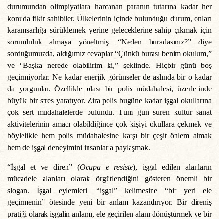
durumundan olimpiyatlara harcanan paranın tutarına kadar her
konuda fikir sahibiler. Ülkelerinin içinde bulunduğu durum, onları
karamsarlığa sürüklemek yerine geleceklerine sahip çıkmak için
sorumluluk almaya yöneltmiş. “Neden buradasınız?” diye
sorduğumuzda, aldığımız cevaplar “Çünkü burası benim okulum,”
ve “Başka nerede olabilirim ki,” şeklinde. Hiçbir günü boş
geçirmiyorlar. Ne kadar enerjik görünseler de aslında bir o kadar
da yorgunlar. Özellikle olası bir polis müdahalesi, üzerlerinde
büyük bir stres yaratıyor. Zira polis bugüne kadar işgal okullarına
çok sert müdahalelerde bulundu. Tüm gün süren kültür sanat
aktivitelerinin amacı olabildiğince çok kişiyi okullara çekmek ve
böylelikle hem polis müdahalesine karşı bir çeşit önlem almak
hem de işgal deneyimini insanlarla paylaşmak.
“İşgal et ve diren” (
Ocupa e resiste
), işgal edilen alanların
mücadele alanları olarak örgütlendiğini gösteren önemli bir
slogan. İşgal eylemleri, “işgal” kelimesine “bir yeri ele
geçirmenin” ötesinde yeni bir anlam kazandırıyor. Bir direniş
pratiği olarak işgalin anlamı, ele geçirilen alanı dönüştürmek ve bir