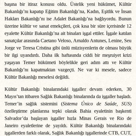
başına bir itiraz konusu oldu. Üstelik yeni hükümet, Kültür
Bakanlığı’nı kapatıp Eğitim Bakanlığı’na, Kadın, Eşitlik ve İnsan
Hakları Bakanlığı’nı ise Adalet Bakanlığı’na bağlıyordu. Bunun
üzerine kültür ve sanat emekçileri, çok kısa bir süre içerisinde 12
eyalette Kültür Bakanlığı’na ait binaları işgal ettiler. İşgale katılan
sanatçılar arasında Caetano Veloso, Arnaldo Antunes, Lenine, Seu
Jorge ve Teresa Cristina gibi ünlü müzisyenlerin de olması büyük
bir ilgi uyandırdı. Daha ilk haftasında ciddi bir meşruiyet krizi
yaşayan Temer hükümeti böylelikle geri adım attı ve Kültür
Bakanlığı’nı kapatmaktan vazgeçti. Ne var ki mesele, sadece
Kültür Bakanlığı meselesi değildi.
Kültür Bakanlığı binalarındaki işgaller devam ederken, 30
Mayıs’tan itibaren Sağlık Bakanlığı binalarında da işgaller başladı.
Temer’in sağlık sistemini (
Sistema Único de Saúde, SUS
)
özelleştirme planlarına tepki olarak Bahia eyaletinin başkenti
Salvador’da başlayan işgaller hızla Minas Gerais ve Rio de
Janeiro eyaletlerine de yayıldı. Kültür Bakanlığı binalarındaki
işgallerden farklı olarak, Sağlık Bakanlığı işgallerinde CTB, CUT,