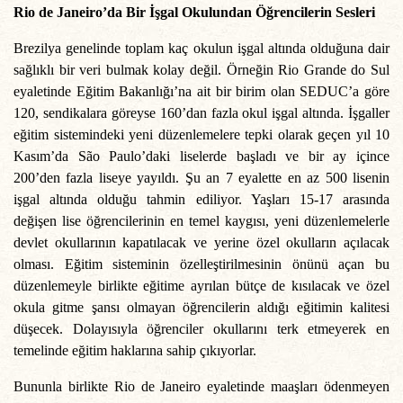
Rio de Janeiro’da Bir İşgal Okulundan Öğrencilerin Sesleri
Brezilya genelinde toplam kaç okulun işgal altında olduğuna dair
sağlıklı bir veri bulmak kolay değil. Örneğin Rio Grande do Sul
eyaletinde Eğitim Bakanlığı’na ait bir birim olan SEDUC’a göre
120, sendikalara göreyse 160’dan fazla okul işgal altında. İşgaller
eğitim sistemindeki yeni düzenlemelere tepki olarak geçen yıl 10
Kasım’da São Paulo’daki liselerde başladı ve bir ay içince
200’den fazla liseye yayıldı. Şu an 7 eyalette en az 500 lisenin
işgal altında olduğu tahmin ediliyor. Yaşları 15-17 arasında
değişen lise öğrencilerinin en temel kaygısı, yeni düzenlemelerle
devlet okullarının kapatılacak ve yerine özel okulların açılacak
olması. Eğitim sisteminin özelleştirilmesinin önünü açan bu
düzenlemeyle birlikte eğitime ayrılan bütçe de kısılacak ve özel
okula gitme şansı olmayan öğrencilerin aldığı eğitimin kalitesi
düşecek. Dolayısıyla öğrenciler okullarını terk etmeyerek en
temelinde eğitim haklarına sahip çıkıyorlar.
Bununla birlikte Rio de Janeiro eyaletinde maaşları ödenmeyen