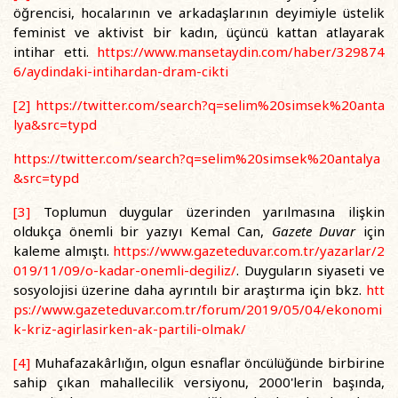
öğrencisi, hocalarının ve arkadaşlarının deyimiyle üstelik
feminist ve aktivist bir kadın, üçüncü kattan atlayarak
intihar etti.
https://www.mansetaydin.com/haber/329874
6/aydindaki-intihardan-dram-cikti
[2]
https://twitter.com/search?q=selim%20simsek%20anta
lya&src=typd
https://twitter.com/search?q=selim%20simsek%20antalya
&src=typd
[3]
Toplumun duygular üzerinden yarılmasına ilişkin
oldukça önemli bir yazıyı Kemal Can,
Gazete Duvar
için
kaleme almıştı.
https://www.gazeteduvar.com.tr/yazarlar/2
019/11/09/o-kadar-onemli-degiliz/
.
Duyguların siyaseti ve
sosyolojisi üzerine daha ayrıntılı bir araştırma için bkz.
htt
ps://www.gazeteduvar.com.tr/forum/2019/05/04/ekonomi
k-kriz-agirlasirken-ak-partili-olmak/
[4]
Muhafazakârlığın, olgun esnaflar öncülüğünde birbirine
sahip çıkan mahallecilik versiyonu, 2000'lerin başında,