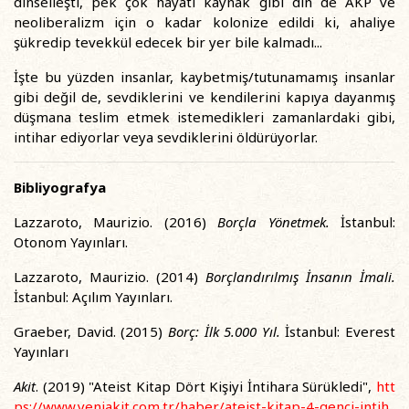
dinselleşti, pek çok hayati kaynak gibi din de AKP ve
neoliberalizm için o kadar kolonize edildi ki, ahaliye
şükredip tevekkül edecek bir yer bile kalmadı...
İşte bu yüzden insanlar, kaybetmiş/tutunamamış insanlar
gibi değil de, sevdiklerini ve kendilerini kapıya dayanmış
düşmana teslim etmek istemedikleri zamanlardaki gibi,
intihar ediyorlar veya sevdiklerini öldürüyorlar.
Bibliyografya
Lazzaroto, Maurizio. (2016)
Borçla Yönetmek.
İstanbul:
Otonom Yayınları.
Lazzaroto, Maurizio. (2014)
Borçlandırılmış İnsanın İmali.
İstanbul: Açılım Yayınları.
Graeber, David. (2015)
Borç: İlk 5.000 Yıl.
İstanbul: Everest
Yayınları
Akit
. (2019) "Ateist Kitap Dört Kişiyi İntihara Sürükledi",
htt
ps://www.yeniakit.com.tr/haber/ateist-kitap-4-genci-intih