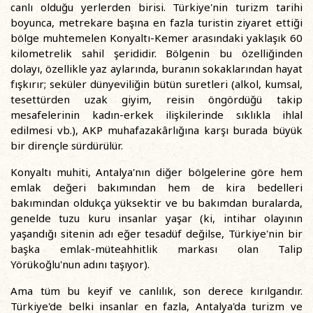
canlı olduğu yerlerden birisi. Türkiye'nin turizm tarihi
boyunca, metrekare başına en fazla turistin ziyaret ettiği
bölge muhtemelen Konyaltı-Kemer arasındaki yaklaşık 60
kilometrelik sahil şerididir. Bölgenin bu özelliğinden
dolayı, özellikle yaz aylarında, buranın sokaklarından hayat
fışkırır; seküler dünyeviliğin bütün suretleri (alkol, kumsal,
tesettürden uzak giyim, reisin öngördüğü takip
mesafelerinin kadın-erkek ilişkilerinde sıklıkla ihlal
edilmesi vb.), AKP muhafazakârlığına karşı burada büyük
bir dirençle sürdürülür.
Konyaltı muhiti, Antalya'nın diğer bölgelerine göre hem
emlak değeri bakımından hem de kira bedelleri
bakımından oldukça yüksektir ve bu bakımdan buralarda,
genelde tuzu kuru insanlar yaşar (ki, intihar olayının
yaşandığı sitenin adı eğer tesadüf değilse, Türkiye'nin bir
başka emlak-müteahhitlik markası olan Talip
Yörükoğlu'nun adını taşıyor).
Ama tüm bu keyif ve canlılık, son derece kırılgandır.
Türkiye'de belki insanlar en fazla, Antalya'da turizm ve