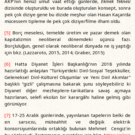
AKP'nin henüz umut vaat ettiği günlerde,
Ekmek Teknesi
dizisinde oluşturuldu ve burada oluşturulan konsept, sonra
pek çok diziye gene bu dizide meşhur olan Hasan Kaçan'da
mücessem tipleme ile pek çok diziye/filme ilham oldu.
[5]
Borç meselesi, temelde üretim ve pazar demek olan
kapitalizmin neoliberal dönemdeki üçüncü fazı.
Borçluluğun, genel olarak neoliberal dünyada ne iş yaptığı
için bkz. (Lazzaroto, 2015, 2014; Graber, 2015)
[6]
Hatta Diyanet İşleri Başkanlığı’nın 2018 yılında
hazırlattığı anlaşılan “Türkiye’deki Dinî-Sosyal Teşekküller,
Geleneksel Dinî-Kültürel Oluşumlar ve Yeni Dinî Akımlar”
başlıklı “gizli” çalışmasına bakarak şunu söyleyebiliriz ki
Diyanet diğer mezheplere-tarikatlara savaş açmaya
hazırlanan, selefi ekolün bir karargâhı haline gelmiş gibi
görünüyor.
[7]
17-25 Aralık günlerinde, yayınlanan tapelerin belki de
en sarsıcısı, müteahhit ve değişik elektrik
konsorsiyumlarında ortaklığı bulunan Mehmet Cengiz'in