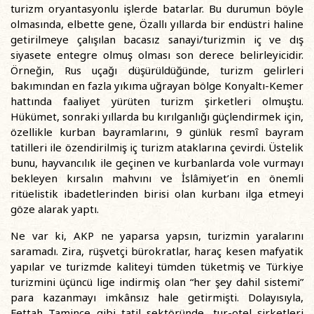
turizm oryantasyonlu işlerde batarlar. Bu durumun böyle
olmasında, elbette gene, Özallı yıllarda bir endüstri haline
getirilmeye çalışılan bacasız sanayi/turizmin iç ve dış
siyasete entegre olmuş olması son derece belirleyicidir.
Örneğin, Rus uçağı düşürüldüğünde, turizm gelirleri
bakımından en fazla yıkıma uğrayan bölge Konyaltı-Kemer
hattında faaliyet yürüten turizm şirketleri olmuştu.
Hükümet, sonraki yıllarda bu kırılganlığı güçlendirmek için,
özellikle kurban bayramlarını, 9 günlük resmî bayram
tatilleri ile özendirilmiş iç turizm ataklarına çevirdi. Üstelik
bunu, hayvancılık ile geçinen ve kurbanlarda vole vurmayı
bekleyen kırsalın mahvını ve İslâmiyet’in en önemli
ritüelistik ibadetlerinden birisi olan kurbanı ilga etmeyi
göze alarak yaptı.
Ne var ki, AKP ne yaparsa yapsın, turizmin yaralarını
saramadı. Zira, rüşvetçi bürokratlar, haraç kesen mafyatik
yapılar ve turizmde kaliteyi tümden tüketmiş ve Türkiye
turizmini üçüncü lige indirmiş olan “her şey dahil sistemi”
para kazanmayı imkânsız hale getirmişti. Dolayısıyla,
Fettah Tamince gibi tatil sektöründe, tur-otel şirketleri