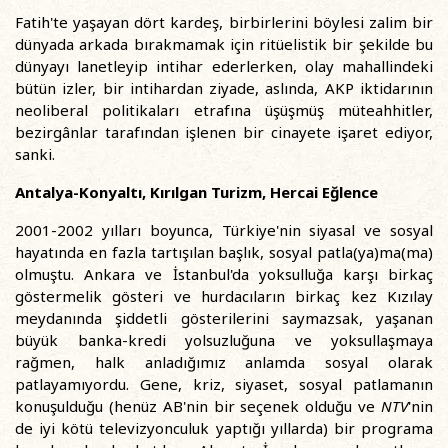
Fatih'te yaşayan dört kardeş, birbirlerini böylesi zalim bir
dünyada arkada bırakmamak için ritüelistik bir şekilde bu
dünyayı lanetleyip intihar ederlerken, olay mahallindeki
bütün izler, bir intihardan ziyade, aslında, AKP iktidarının
neoliberal politikaları etrafına üşüşmüş müteahhitler,
bezirgânlar tarafından işlenen bir cinayete işaret ediyor,
sanki.
Antalya-Konyaltı, Kırılgan Turizm, Hercai Eğlence
2001-2002 yılları boyunca, Türkiye'nin siyasal ve sosyal
hayatında en fazla tartışılan başlık, sosyal patla(ya)ma(ma)
olmuştu. Ankara ve İstanbul'da yoksulluğa karşı birkaç
göstermelik gösteri ve hurdacıların birkaç kez Kızılay
meydanında şiddetli gösterilerini saymazsak, yaşanan
büyük banka-kredi yolsuzluğuna ve yoksullaşmaya
rağmen, halk anladığımız anlamda sosyal olarak
patlayamıyordu. Gene, kriz, siyaset, sosyal patlamanın
konuşulduğu (henüz AB'nin bir seçenek olduğu ve
NTV
'nin
de iyi kötü televizyonculuk yaptığı yıllarda) bir programa