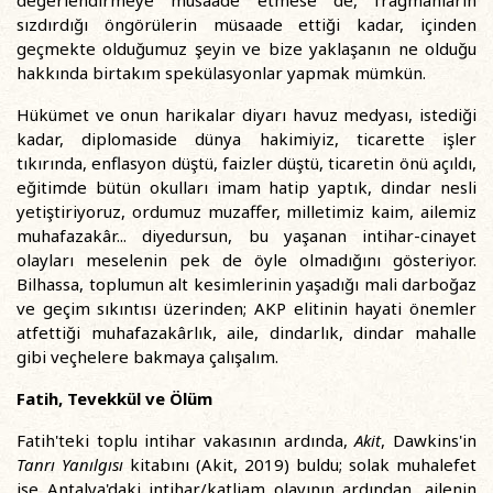
değerlendirmeye müsaade etmese de, fragmanların
sızdırdığı öngörülerin müsaade ettiği kadar, içinden
geçmekte olduğumuz şeyin ve bize yaklaşanın ne olduğu
hakkında birtakım spekülasyonlar yapmak mümkün.
Hükümet ve onun harikalar diyarı havuz medyası, istediği
kadar, diplomaside dünya hakimiyiz, ticarette işler
tıkırında, enflasyon düştü, faizler düştü, ticaretin önü açıldı,
eğitimde bütün okulları imam hatip yaptık, dindar nesli
yetiştiriyoruz, ordumuz muzaffer, milletimiz kaim, ailemiz
muhafazakâr... diyedursun, bu yaşanan intihar-cinayet
olayları meselenin pek de öyle olmadığını gösteriyor.
Bilhassa, toplumun alt kesimlerinin yaşadığı mali darboğaz
ve geçim sıkıntısı üzerinden; AKP elitinin hayati önemler
atfettiği muhafazakârlık, aile, dindarlık, dindar mahalle
gibi veçhelere bakmaya çalışalım.
Fatih, Tevekkül ve Ölüm
Fatih'teki toplu intihar vakasının ardında,
Akit
, Dawkins'in
Tanrı Yanılgısı
kitabını (Akit, 2019) buldu; solak muhalefet
ise Antalya'daki intihar/katliam olayının ardından, ailenin