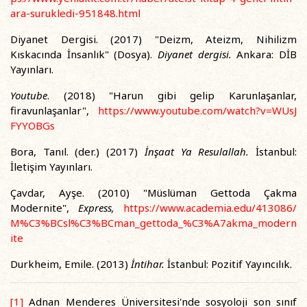
ara-surukledi-951848.html
Diyanet Dergisi. (2017) "Deizm, Ateizm, Nihilizm
Kıskacında İnsanlık" (Dosya).
Diyanet dergisi.
Ankara: DİB
Yayınları.
Youtube
. (2018) "Harun gibi gelip Karunlaşanlar,
firavunlaşanlar",
https://www.youtube.com/watch?v=WUsJ
FYYOBGs
Bora, Tanıl. (der.) (2017)
İnşaat Ya Resulallah.
İstanbul:
İletişim Yayınları.
Çavdar, Ayşe. (2010) "Müslüman Gettoda Çakma
Modernite",
Express,
https://www.academia.edu/413086/
M%C3%BCsl%C3%BCman_gettoda_%C3%A7akma_modern
ite
Durkheim, Emile. (2013)
İntihar.
İstanbul: Pozitif Yayıncılık.
[1]
Adnan Menderes Üniversitesi'nde sosyoloji son sınıf