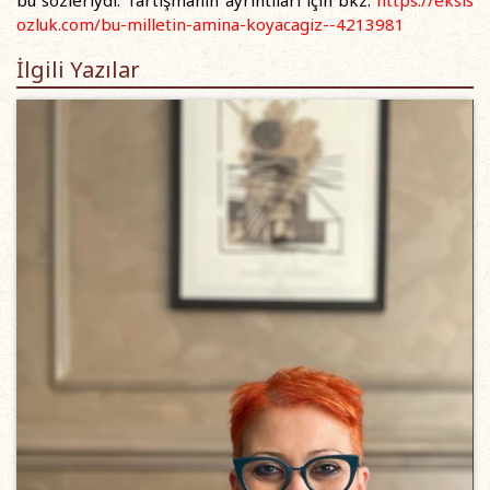
bu sözleriydi. Tartışmanın ayrıntıları için bkz.
https://eksis
ozluk.com/bu-milletin-amina-koyacagiz--4213981
İlgili Yazılar