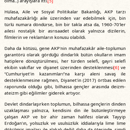
olma...) arayışlara itti.
[5]
Hülasa, Aile ve Sosyal Politikalar Bakanlığı, AKP tarzı
muhafazakârlığı aile üzerinden var edebilmek için, bin
türlü numara döndürse, bin bir takla atsa da, 1960-70'ler
ailesi nostaljik bir asrısaadet olarak yalnızca dizilerin,
filmlerin ve reklamların konusu olabildi.
Daha da kötüsü, gene AKP'nin muhafazakâr aile-toplumun
garantörü olarak gördüğü dindarlık bütün okulların imam
hatiplere dönüştürülmesi, her türden selefi, gayri selefi
ekibin vakıflar ve diyanet üzerinden desteklenmesi
[6]
ve
“Cumhuriyet’in kazanımları”na karşı aleni savaş ile
desteklenmesine rağmen, Diyanet'in (2017) örtbas edilen
raporunda olduğu gibi, bilhassa gençler arasında deizm-
ateizm gibi eğilimler giderek artıyor.
Devlet dindarlaşırken toplumun, bilhassa gençlerin dinden
uzaklaşması yalnızca, kendisini din ile bütünleştirmeye
çalışan AKP ve bir ahir zaman halifesi olarak Tayyip
Erdoğan'ın, yolsuzluk ve usulsüzlük iddialarıyla lime lime
dökülmüş imajları ile alakalı değil; daha da ötesinde, şimdi