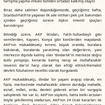
tartışma yapma imkânı tümden ortadan kalkmış oluyor.
Biraz daha salimen düşündüğümüzde, geçtiğimiz hafta,
İstanbul/Fatih'te yaşanan ilk aile intiharı pek çok bakımdan
içinden geçtiğimiz sürece ilişkin önemli ipuçları
barındırıyor.
Bilindiği üzere, AKP iktidarı, Fatih-Sultanbeyli gibi
semtlerden, Kayseri, Konya gibi kentlerden mayalandı.
AKP'nin mukaddesatçı evreni, büyük oranda, buralara
bakılarak, buralarda yaratılmış olan değerlerin, yani
merkezin dışında kalmış olan “dindarlık”ın merkeze doğru
kutlu yürüyüşü
, kenarda kalmış necip ve muhafazakâr
nüvenin dar'ül harp olarak ilan ettiği elitisit/Kemalist
devleti fütuhatının tecellisi olarak kurgulandı.
AKP mukaddesatçı, dindar bir yaşam arayışı olarak, en
fazla, merkezinde muhafazakâr ailenin durduğu mahalle,
esnaf, millet, ordu, devleti giderek artan bir vurguyla
sahiplendi. Ne var ki, AKP'nin söylemi, hatta belki arzuları
böyle şekillenmiş oladursun, AKP'nin 24 Ocak kararları ile