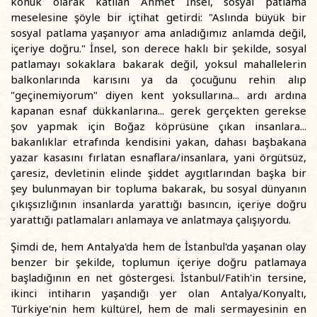
konuk olarak katılan Ahmet İnsel, sosyal patlama
meselesine şöyle bir içtihat getirdi: "Aslında büyük bir
sosyal patlama yaşanıyor ama anladığımız anlamda değil,
içeriye doğru." İnsel, son derece haklı bir şekilde, sosyal
patlamayı sokaklara bakarak değil, yoksul mahallelerin
balkonlarında karısını ya da çocuğunu rehin alıp
"geçinemiyorum" diyen kent yoksullarına... ardı ardına
kapanan esnaf dükkanlarına... gerek gerçekten gerekse
şov yapmak için Boğaz köprüsüne çıkan insanlara...
bakanlıklar etrafında kendisini yakan, dahası başbakana
yazar kasasını fırlatan esnaflara/insanlara, yani örgütsüz,
çaresiz, devletinin elinde şiddet aygıtlarından başka bir
şey bulunmayan bir topluma bakarak, bu sosyal dünyanın
çıkışsızlığının insanlarda yarattığı basıncın, içeriye doğru
yarattığı patlamaları anlamaya ve anlatmaya çalışıyordu.
Şimdi de, hem Antalya'da hem de İstanbul'da yaşanan olay
benzer bir şekilde, toplumun içeriye doğru patlamaya
başladığının en net göstergesi. İstanbul/Fatih'in tersine,
ikinci intiharın yaşandığı yer olan Antalya/Konyaltı,
Türkiye'nin hem kültürel, hem de mali sermayesinin en