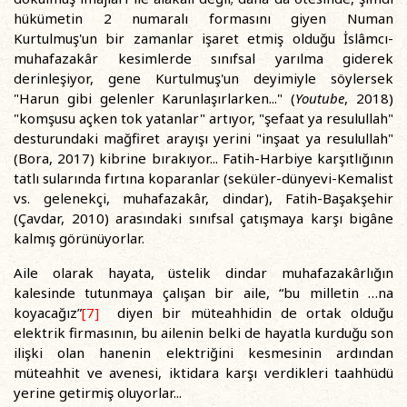
hükümetin 2 numaralı formasını giyen Numan
Kurtulmuş'un bir zamanlar işaret etmiş olduğu İslâmcı-
muhafazakâr kesimlerde sınıfsal yarılma giderek
derinleşiyor, gene Kurtulmuş'un deyimiyle söylersek
"Harun gibi gelenler Karunlaşırlarken..."
(
Youtube
, 2018)
"komşusu açken tok yatanlar" artıyor, "şefaat ya resulullah"
desturundaki mağfiret arayışı yerini "inşaat ya resulullah"
(Bora, 2017) kibrine bırakıyor... Fatih-Harbiye karşıtlığının
tatlı sularında fırtına koparanlar (seküler-dünyevi-Kemalist
vs. gelenekçi, muhafazakâr, dindar), Fatih-Başakşehir
(Çavdar, 2010) arasındaki sınıfsal çatışmaya karşı bigâne
kalmış görünüyorlar.
Aile olarak hayata, üstelik dindar muhafazakârlığın
kalesinde tutunmaya çalışan bir aile, “bu milletin …na
koyacağız”
[7]
diyen bir müteahhidin de ortak olduğu
elektrik firmasının, bu ailenin belki de hayatla kurduğu son
ilişki olan hanenin elektriğini kesmesinin ardından
müteahhit ve avenesi, iktidara karşı verdikleri taahhüdü
yerine getirmiş oluyorlar...