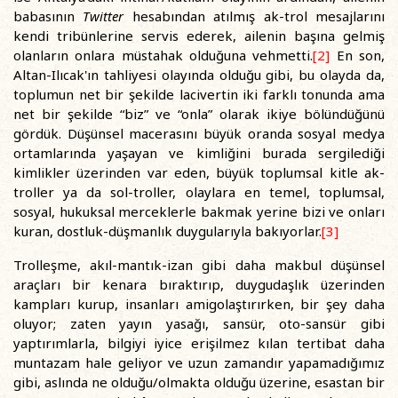
babasının
Twitter
hesabından atılmış ak-trol mesajlarını
kendi tribünlerine servis ederek, ailenin başına gelmiş
olanların onlara müstahak olduğuna vehmetti.
[2]
En son,
Altan-Ilıcak'ın tahliyesi olayında olduğu gibi, bu olayda da,
toplumun net bir şekilde lacivertin iki farklı tonunda ama
net bir şekilde “biz” ve “onla” olarak ikiye bölündüğünü
gördük. Düşünsel macerasını büyük oranda sosyal medya
ortamlarında yaşayan ve kimliğini burada sergilediği
kimlikler üzerinden var eden, büyük toplumsal kitle ak-
troller ya da sol-troller, olaylara en temel, toplumsal,
sosyal, hukuksal merceklerle bakmak yerine bizi ve onları
kuran, dostluk-düşmanlık duygularıyla bakıyorlar.
[3]
Trolleşme, akıl-mantık-izan gibi daha makbul düşünsel
araçları bir kenara bıraktırıp, duygudaşlık üzerinden
kampları kurup, insanları amigolaştırırken, bir şey daha
oluyor; zaten yayın yasağı, sansür, oto-sansür gibi
yaptırımlarla, bilgiyi iyice erişilmez kılan tertibat daha
muntazam hale geliyor ve uzun zamandır yapamadığımız
gibi, aslında ne olduğu/olmakta olduğu üzerine, esastan bir