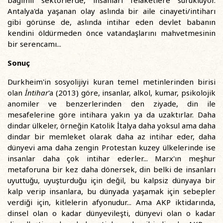
bağımlı sektörlerde, insanları felaketlere sürüklüyor.
Antalya'da yaşanan olay aslında bir aile cinayeti/intiharı
gibi görünse de, aslında intihar eden devlet babanın
kendini öldürmeden önce vatandaşlarını mahvetmesinin
bir serencamı...
Sonuç
Durkheim'in sosyolijiyi kuran temel metinlerinden birisi
olan
İntihar
'a (2013) göre, insanlar, alkol, kumar, psikolojik
anomiler ve benzerlerinden den ziyade, din ile
mesafelerine göre intihara yakın ya da uzaktırlar. Daha
dindar ülkeler, örneğin Katolik İtalya daha yoksul ama daha
dindar bir memleket olarak daha az intihar eder, daha
dünyevi ama daha zengin Protestan kuzey ülkelerinde ise
insanlar daha çok intihar ederler... Marx'ın meşhur
metaforuna bir kez daha dönersek, din belki de insanları
uyuttuğu, uyuşturduğu için değil, bu kalpsiz dünyaya bir
kalp verip insanlara, bu dünyada yaşamak için sebepler
verdiği için, kitlelerin afyonudur... Ama AKP iktidarında,
dinsel olan o kadar dünyevileşti, dünyevi olan o kadar