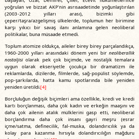
başlayan, Özal, Demirel, Çiller, Ecevit hükümetlerince
yoğrulan ve bizzat AKP'nin asrısaadetinde yoğunlaştırılan
(2003-2012 yılları arası), bizimki gibi
çeper/taşra/azgelişmiş ülkelerde, toplumun her birimine
karşı yıkıcı bir savaş ilanı anlamına gelen neoliberal
politikalar, buna müsaade etmedi.
Toplum atomize oldukça, aileler birey birey parçalandıkça,
1960-2000 yılları arasındaki dönem yeni bir
neoliberallik
nostaljisi
olarak pek çok biçimde, ve nostaljik temalara
uygun olarak ekseriyetle çocukça bir dramatizm ile
reklamlarda, dizilerde, filmlerde, sağ-popülist söylemde,
pop-şarkılarda, hatta kamu spotlarında bile yeniden
yeniden üretildi.
[4]
Borçluluğun değişik biçimleri ama özellikle, kredi ve kredi
kartı borçlanması, daha çok kadın ve erkeğin maaşını ve
daha çok ailenin atalık mülklerini gasp etti, neoliberal
borçlandırma daha çok insanı gayri meşru (esrar
içme/satma, definecilik, fal-muska, dolandırıcılık ya da
kolay para kazanma hırsıyla dolandırıcılığın mağduru