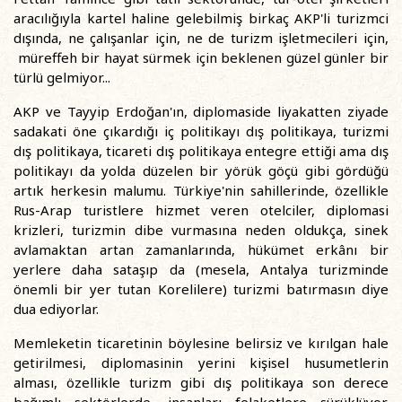
aracılığıyla kartel haline gelebilmiş birkaç AKP'li turizmci
dışında, ne çalışanlar için, ne de turizm işletmecileri için,
müreffeh bir hayat sürmek için beklenen güzel günler bir
türlü gelmiyor...
AKP ve Tayyip Erdoğan'ın, diplomaside liyakatten ziyade
sadakati öne çıkardığı iç politikayı dış politikaya, turizmi
dış politikaya, ticareti dış politikaya entegre ettiği ama dış
politikayı da yolda düzelen bir yörük göçü gibi gördüğü
artık herkesin malumu. Türkiye'nin sahillerinde, özellikle
Rus-Arap turistlere hizmet veren otelciler, diplomasi
krizleri, turizmin dibe vurmasına neden oldukça, sinek
avlamaktan artan zamanlarında, hükümet erkânı bir
yerlere daha sataşıp da (mesela, Antalya turizminde
önemli bir yer tutan Korelilere) turizmi batırmasın diye
dua ediyorlar.
Memleketin ticaretinin böylesine belirsiz ve kırılgan hale
getirilmesi, diplomasinin yerini kişisel husumetlerin
alması, özellikle turizm gibi dış politikaya son derece