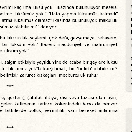
 devrimi kaçırma lüksü yok,” ikazında bulunuluyor mesela.
aybetme lüksümüz yok,” “Hata yapma lüksümüz kalmadı”
silip atma lüksümüz olamaz” ikazında bulunuluyor, makullük
üksümüz olabilir mi?” deniyor.
 bu lükssüzlük ‘söylemi.’ Çok defa, gevşemeye, rehavete,
le bir lüksüm yok.” Bazen, mağduriyet ve mahrumiyet
e lüksüm yok.”
 salgın etkisiyle yayıldı. Yine de acaba bir şeylere lüksü
i “lüksümüz yok”la karşılamak, bir ‘belirti’ olabilir mi?
 belirtisi? Zaruret kıskaçları, mecburculuk ruhu?
***
e, gösteriş, şatafat:
ihtiyaç dışı veya fazlası olan; aşırı,
en gelen kelimenin Latince kökenindeki
luxus
da benzer
e bitkilerde bolluk, verimlilik, yani bereket anlamına
***