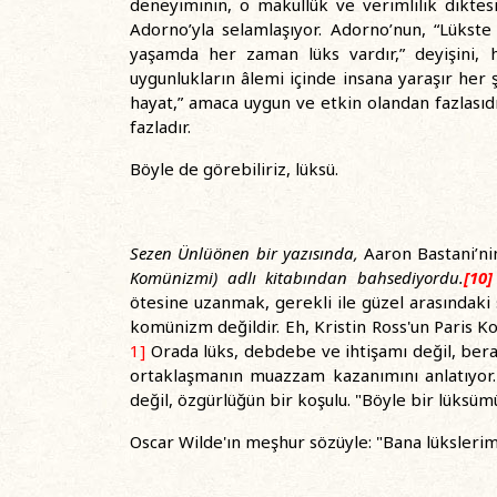
deneyiminin, o makullük ve verimlilik diktes
Adorno’yla selamlaşıyor. Adorno’nun, “Lükste 
yaşamda her zaman lüks vardır,” deyişini, h
uygunlukların âlemi içinde insana yaraşır her ş
hayat,” amaca uygun ve etkin olandan fazlasıd
fazladır.
Böyle de görebiliriz, lüksü.
Sezen Ünlüönen bir yazısında,
Aaron Bastani’n
Komünizmi) adlı kitabından bahsediyordu.
[10]
ötesine uzanmak, gerekli ile güzel arasındaki
komünizm değildir. Eh, Kristin Ross'un Paris K
1]
Orada lüks, debdebe ve ihtişamı değil, ber
ortaklaşmanın muazzam kazanımını anlatıyor.
değil, özgürlüğün bir koşulu. "Böyle bir lüksü
Oscar Wilde'ın meşhur sözüyle: "Bana lükslerim