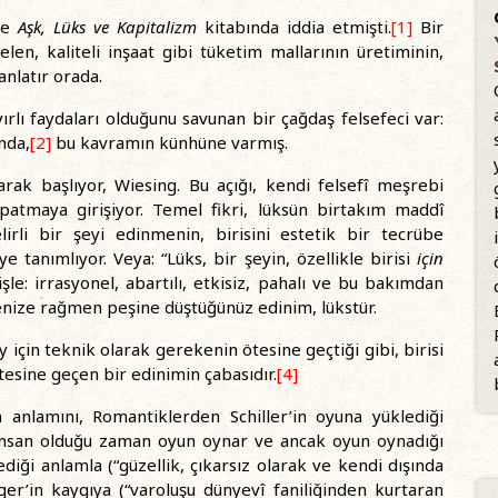
’de
Aşk, Lüks ve Kapitalizm
kitabında iddia etmişti.
[1]
Bir
en, kaliteli inşaat gibi tüketim mallarının üretiminin,
anlatır orada.
lı faydaları olduğunu savunan bir çağdaş felsefeci var:
nda,
[2]
bu kavramın künhüne varmış.
rak başlıyor, Wiesing. Bu açığı, kendi felsefî meşrebi
patmaya girişiyor. Temel fikri, lüksün birtakım maddî
lirli bir şeyi edinmenin, birisini estetik bir tecrübe
tanımlıyor. Veya: “Lüks, bir şeyin, özellikle birisi
için
le: irrasyonel, abartılı, etkisiz, pahalı ve bu bakımdan
ize rağmen peşine düştüğünüz edinim, lükstür.
ey için teknik olarak gerekenin ötesine geçtiği gibi, birisi
tesine geçen bir edinimin çabasıdır.
[4]
ün anlamını, Romantiklerden Schiller’in oyuna yüklediği
 insan olduğu zaman oyun oynar ve ancak oyun oynadığı
diği anlamla (“güzellik, çıkarsız olarak ve kendi dışında
er’in kaygıya (“varoluşu dünyevî faniliğinden kurtaran