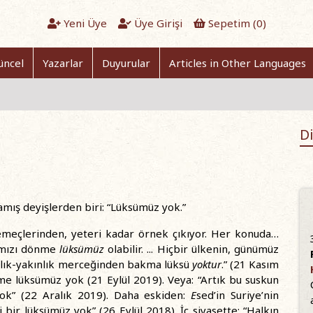
Yeni Üye
Üye Girişi
Sepetim (
0
)
üncel
Yazarlar
Duyurular
Articles in Other Languages
Di
ramış deyişlerden biri: “Lüksümüz yok.”
meçlerinden, yeteri kadar örnek çıkıyor. Her konuda…
tımızı dönme
lüksümüz
olabilir. ... Hiçbir ülkenin, günümüz
klık-yakınlık merceğinden bakma lüksü
yoktur
.” (21 Kasım
e lüksümüz yok (21 Eylül 2019). Veya: “Artık bu suskun
ok” (22 Aralık 2019). Daha eskiden:
E
sed’in Suriye’nin
bir lüksümüz yok” (26 Eylül 2018). İç siyasette: “Halkın