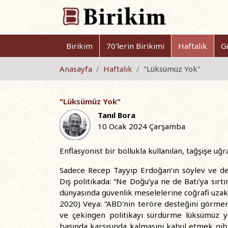
Birikim
70'lerin Birikimi
Haftalık
G
Anasayfa
Haftalık
"Lüksümüz Yok"
"Lüksümüz Yok"
Tanıl Bora
10 Ocak 2024 Çarşamba
Enflasyonist bir bollukla kullanılan, tağşişe uğ
Sadece Recep Tayyip Erdoğan’ın söylev ve de
Dış politikada: “Ne Doğu’ya ne de Batı'ya sır
dünyasında güvenlik meselelerine coğrafi uza
2020) Veya: “ABD’nin teröre desteğini görmem
ve çekingen politikayı sürdürme lüksümüz y
başında karşısında kalmasını kabul etmek gibi 