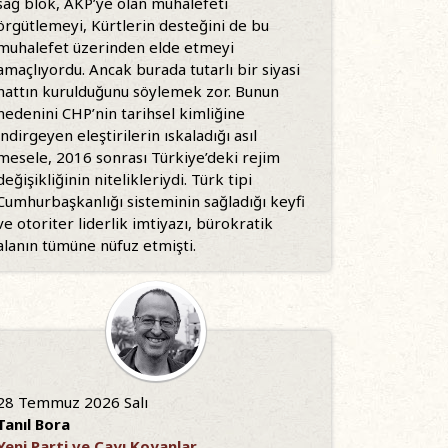
sağ blok, AKP’ye olan muhalefeti
örgütlemeyi, Kürtlerin desteğini de bu
muhalefet üzerinden elde etmeyi
amaçlıyordu. Ancak burada tutarlı bir siyasi
hattın kurulduğunu söylemek zor. Bunun
nedenini CHP’nin tarihsel kimliğine
indirgeyen eleştirilerin ıskaladığı asıl
mesele, 2016 sonrası Türkiye’deki rejim
değişikliğinin nitelikleriydi. Türk tipi
Cumhurbaşkanlığı sisteminin sağladığı keyfi
ve otoriter liderlik imtiyazı, bürokratik
alanın tümüne nüfuz etmişti.
28 Temmuz 2026 Salı
Tanıl Bora
Yeni Parti ve Çayı Koyanlar