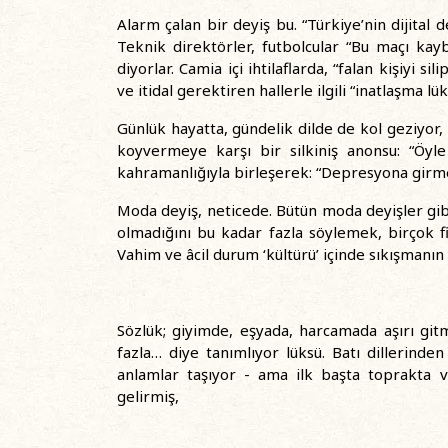
Alarm çalan bir deyiş bu. “Türkiye’nin dijital
Teknik direktörler, futbolcular “Bu maçı k
diyorlar. Camia içi ihtilaflarda, “falan kişiyi 
ve itidal gerektiren hallerle ilgili “inatlaşma l
Günlük hayatta, gündelik dilde de kol geziyor,
koyvermeye karşı bir silkiniş anonsu: “Öy
kahramanlığıyla birleşerek: “Depresyona girm
Moda deyiş, neticede. Bütün moda deyişler gibi,
olmadığını bu kadar fazla söylemek, birçok fiil
Vahim ve âcil durum ‘kültürü’ içinde sıkışmanın
Sözlük; giyimde, eşyada, harcamada aşırı gitm
fazla… diye tanımlıyor lüksü. Batı dillerind
anlamlar taşıyor - ama ilk başta toprakta v
gelirmiş,