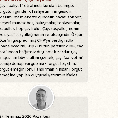
Çay ‘faaliyeti’ etrafında kurulan bu imge,
örgütün gündelik faaliyetinin imgesidir.
Malûm, memlekette gündelik hayat, sohbet,
beşerî münasebet, buluşmalar, toplaşmalar,
kabuller, hep çaylı olur. Çay, sosyalleşmenin
ve siyasî sosyalleşmenin refakatçisidir. Özgür
Özel’in gasp edilmiş CHP’ye verdiği adla
“baba ocağı”nı, -tıpkı bütün partiler gibi-, çay
ocağından bağımsız düşünmek zordur. Çay
imgesinin böyle altını çizmek, çay ‘faaliyetini’
dönüp dönüp vurgulamak, örgüt hayatını,
örgüt emeğini onurlandırmanın nişanı, örgüt
emeğine yapılan duygusal yatırımın ifadesi.
27 Temmuz 2026 Pazartesi