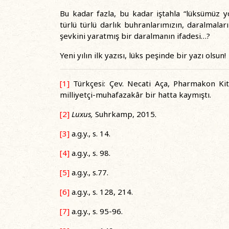
Bu kadar fazla, bu kadar iştahla “lüksümüz 
türlü türlü darlık buhranlarımızın, daralmala
şevkini yaratmış bir daralmanın ifadesi…?
Yeni yılın ilk yazısı, lüks peşinde bir yazı olsun!
[1]
Türkçesi: Çev. Necati Aça, Pharmakon Kit
milliyetçi-muhafazakâr bir hatta kaymıştı.
[2]
Luxus,
Suhrkamp, 2015.
[3]
a.g.y., s. 14.
[4]
a.g.y., s. 98.
[5]
a.g.y., s.77.
[6]
a.g.y., s. 128, 214.
[7]
a.g.y., s. 95-96.