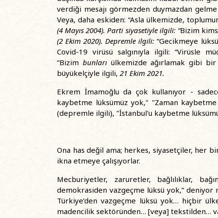
verdiği mesajı görmezden duymazdan gelme l
Veya, daha eskiden: “Asla ülkemizde, toplumun
(4 Mayıs 2004). Parti siyasetiyle ilgili: “
Bizim kims
(2 Ekim 2020). Depremle ilgili:
“Gecikmeye lüksüm
Covid-19 virüsü salgınıyla ilgili: “Virüsle
“Bizim
bunları
ülkemizde ağırlamak gibi bi
büyükelçiyle ilgili,
21 Ekim 2021.
Ekrem İmamoğlu da çok kullanıyor - sadece 
kaybetme lüksümüz yok," "Zaman kaybetme l
(depremle ilgili), "İstanbul'u kaybetme lüksümü
Ona has değil ama; herkes, siyasetçiler, her bi
ikna etmeye çalışıyorlar.
Mecburiyetler, zaruretler, bağlılıklar, bağı
demokrasiden vazgeçme lüksü yok,” deniyor m
Türkiye’den vazgeçme lüksü yok… hiçbir ülk
madencilik sektöründen… [veya] tekstilden… v