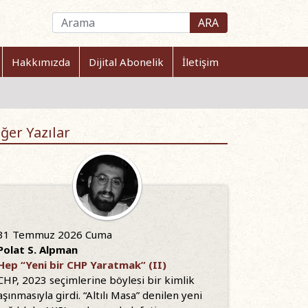
ARA
Hakkımızda
Dijital Abonelik
İletişim
ğer Yazılar
31 Temmuz 2026 Cuma
Polat S. Alpman
Hep “Yeni bir CHP Yaratmak” (II)
CHP, 2023 seçimlerine böylesi bir kimlik
aşınmasıyla girdi. “Altılı Masa” denilen yeni