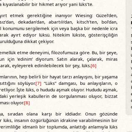
a kıyaslanabilir bir hikmet arıyor yani lüks’te.
ayırt etmek gerektiğine inanıyor Wiesing: Güzel’den,
sız’dan, dekadan’dan, abartılı’dan, kitsch’ten, bol’dan,
l konumunu sergilemek için veya başka bir nedenle icra
larak ayırt ediyor lüksü. Nitekim lükste, gösterişçiliğin
 kurulduğuna dikkat çekiyor.
temellük etme deneyimi, filozofumuza göre. Bu, bir şeye,
un için ‘edinim’ diyorum. Satın alarak, çalarak, miras
rak, eyleyerek edinilebilecek bir şey, lüks.
[6]
arının, hep belirli bir hayat tarzı anlayışını, bir yaşama
ttığını söylüyor.
[7]
“Lüks” damgası, bu anlayışların, o
etliyor. İşte lüks, o hududu aşmak oluyor. Hududu aşmak,
daki yerleşik kabullerin de sorgulanması oluyor, bizzat
ması oluyor.
[8]
ığa, sıradan olana karşı bir iddiadır. Onun gözünde
r lüks, insanın özgürlüğünün idrakine varabilmesinin bir
erimliliğe idmanlı bir toplumda, anlattığı anlamıyla lüks