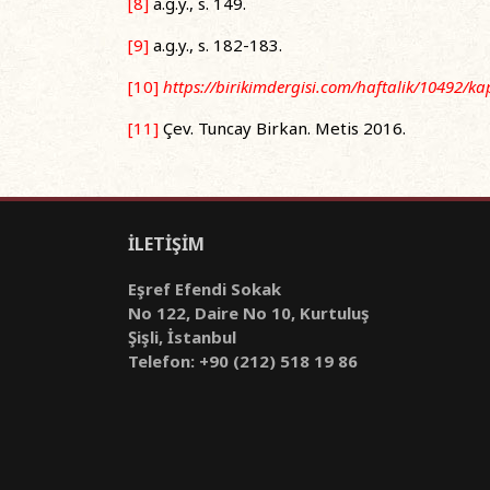
[8]
a.g.y., s. 149.
[9]
a.g.y., s. 182-183.
[10]
https://birikimdergisi.com/haftalik/10492/
[11]
Çev. Tuncay Birkan. Metis 2016.
İLETİŞİM
Eşref Efendi Sokak
No 122, Daire No 10, Kurtuluş
Şişli, İstanbul
Telefon: +90 (212) 518 19 86