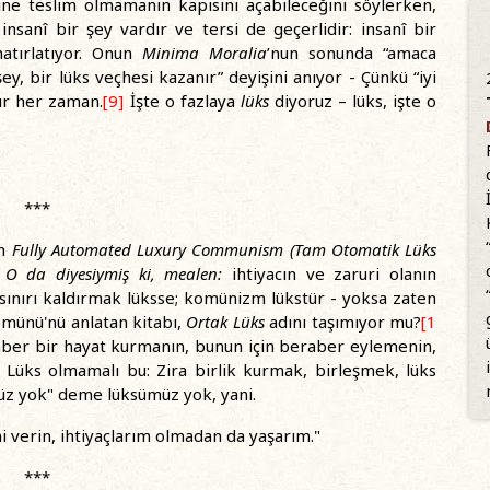
ine teslim olmamanın kapısını açabileceğini söylerken,
insanî bir şey vardır ve tersi de geçerlidir: insanî bir
atırlatıyor. Onun
Minima Moralia
’nun sonunda “amaca
ey, bir lüks veçhesi kazanır” deyişini anıyor - Çünkü “iyi
ır her zaman.
[9]
İşte o fazlaya
lüks
diyoruz – lüks, işte o
***
in
Fully Automated Luxury Communism (Tam Otomatik Lüks
O da diyesiymiş ki, mealen:
ihtiyacın ve zaruri olanın
 sınırı kaldırmak lüksse; komünizm lükstür - yoksa zaten
omünü'nü anlatan kitabı,
Ortak Lüks
adını taşımıyor mu?
[1
aber bir hayat kurmanın, bunun için beraber eylemenin,
 Lüks olmamalı bu: Zira birlik kurmak, birleşmek, lüks
müz yok" deme lüksümüz yok, yani.
i verin, ihtiyaçlarım olmadan da yaşarım."
***