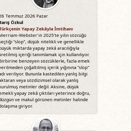
26 Temmuz 2026 Pazar
Barış Özkul
Türkçenin Yapay Zekâyla İmtihanı
Merriam-Webster’ın 2025’te yılın sözcüğü
seçtiği “slop”, düşük nitelikli ve genellikle
büyük miktarda yapay zekâ aracılığıyla
üretilmiş içeriği tanımlamak için kullanılıyor.
Birbirine benzeyen sözcüklerle, fazla emek
verilmeden çoğaltılmış içerik yığınına “slop”
adı veriliyor. Bununla kastedilen yanlış bilgi
aktaran veya sözdizimsel olarak yanlış
kurulmuş metinler değil. Aksine, düşük
emekli yapay zekâ çıktıları yeterince doğru,
düzgün ve makul görünen metinler halinde
dolaşıma giriyor.