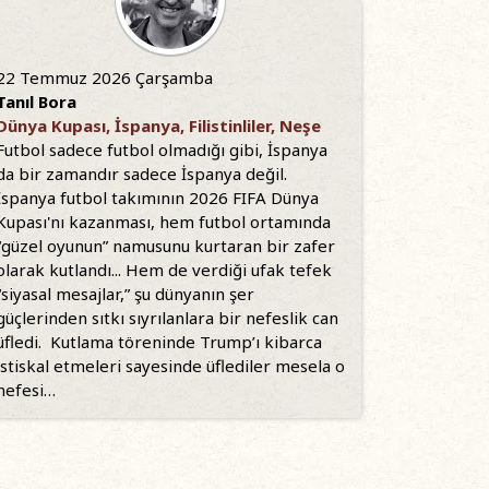
22 Temmuz 2026 Çarşamba
Tanıl Bora
Dünya Kupası, İspanya, Filistinliler, Neşe
Futbol sadece futbol olmadığı gibi, İspanya
da bir zamandır sadece İspanya değil.
İspanya futbol takımının 2026 FIFA Dünya
Kupası'nı kazanması, hem futbol ortamında
“güzel oyunun” namusunu kurtaran bir zafer
olarak kutlandı... Hem de verdiği ufak tefek
“siyasal mesajlar,” şu dünyanın şer
güçlerinden sıtkı sıyrılanlara bir nefeslik can
üfledi. Kutlama töreninde Trump’ı kibarca
istiskal etmeleri sayesinde üflediler mesela o
nefesi…