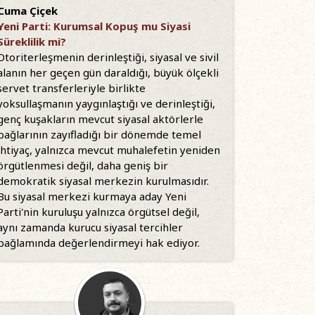
Cuma Çiçek
Yeni Parti: Kurumsal Kopuş mu Siyasi
Süreklilik mi?
Otoriterleşmenin derinleştiği, siyasal ve sivil
alanın her geçen gün daraldığı, büyük ölçekli
servet transferleriyle birlikte
yoksullaşmanın yaygınlaştığı ve derinleştiği,
genç kuşakların mevcut siyasal aktörlerle
bağlarının zayıfladığı bir dönemde temel
ihtiyaç, yalnızca mevcut muhalefetin yeniden
örgütlenmesi değil, daha geniş bir
demokratik siyasal merkezin kurulmasıdır.
Bu siyasal merkezi kurmaya aday Yeni
Parti'nin kuruluşu yalnızca örgütsel değil,
aynı zamanda kurucu siyasal tercihler
bağlamında değerlendirmeyi hak ediyor.