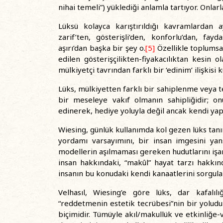
nihai temeli”) yüklediği anlamla tartıyor. Onlarl
Lüksü kolayca karıştırıldığı kavramlardan 
zarif’ten, gösterişli’den, konforlu’dan, fayda
aşırı’dan başka bir şey o.
[5]
Özellikle toplumsa
edilen gösterişçilikten-fiyakacılıktan kesin o
mülkiyetçi tavrından farklı bir ‘edinim’ ilişkisi
Lüks, mülkiyetten farklı bir sahiplenme veya 
bir meseleye vakıf olmanın sahipliğidir; on
edinerek, hediye yoluyla değil ancak kendi yapa
Wiesing, günlük kullanımda kol gezen lüks tanıml
yordamı varsayımını, bir insan imgesini yansı
modellerin aşılmaması gereken hudutlarını işar
insan hakkındaki, “makûl” hayat tarzı hakkın
insanın bu konudaki kendi kanaatlerini sorgula
Velhasıl, Wiesing’e göre lüks, dar kafalıl
“reddetmenin estetik tecrübesi”nin bir yoludu
biçimidir. Tümüyle akıl/makullük ve etkinliğe-v