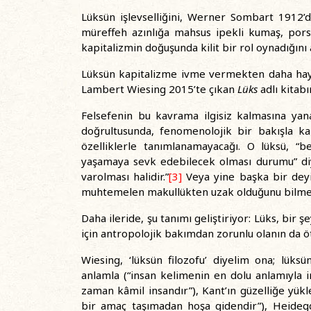
Lüksün işlevselliğini, Werner Sombart 1912
müreffeh azınlığa mahsus ipekli kumaş, porsel
kapitalizmin doğuşunda kilit bir rol oynadığını 
Lüksün kapitalizme ivme vermekten daha hayır
Lambert Wiesing 2015’te çıkan
Lüks
adlı kitabı
Felsefenin bu kavrama ilgisiz kalmasına yana
doğrultusunda, fenomenolojik bir bakışla ka
özelliklerle tanımlanamayacağı. O lüksü, “be
yaşamaya sevk edebilecek olması durumu” diye 
varolması halidir.”
[3]
Veya yine başka bir deyiş
muhtemelen makullükten uzak olduğunu bilmen
Daha ileride, şu tanımı geliştiriyor: Lüks, bir ş
için antropolojik bakımdan zorunlu olanın da ö
Wiesing, ‘lüksün filozofu’ diyelim ona; lüks
anlamla (“insan kelimenin en dolu anlamıyla
zaman kâmil insandır”), Kant’ın güzelliğe yükle
bir amaç taşımadan hoşa gidendir”), Heidegg