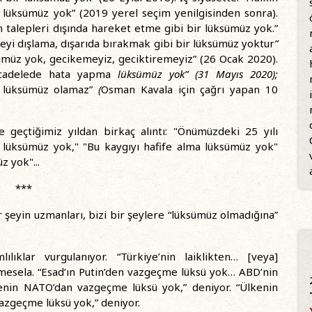
üksümüz yok” (2019 yerel seçim yenilgisinden sonra).
 talepleri dışında hareket etme gibi bir lüksümüz yok.”
eyi dışlama, dışarıda bırakmak gibi bir lüksümüz yoktur
”
üz yok, gecikemeyiz, geciktiremeyiz” (26 Ocak 2020).
 mücadelede hata yapma
lüksümüz yok” (31 Mayıs 2020);
r lüksümüz olamaz”
(
Osman Kavala için çağrı yapan 10
geçtiğimiz yıldan birkaç alıntı: "Önümüzdeki 25 yılı
üksümüz yok," "Bu kaygıyı hafife alma lüksümüz yok"
z yok"...
***
r şeyin uzmanları, bizi bir şeylere “lüksümüz olmadığına”
mlılıklar vurgulanıyor. “Türkiye’nin laiklikten… [veya]
esela. “Esad’ın Putin’den vazgeçme lüksü yok… ABD’nin
enin NATO’dan vazgeçme lüksü yok,” deniyor. “Ülkenin
azgeçme lüksü yok,” deniyor.