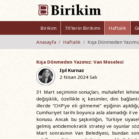
Birikim
70'lerin Birikimi
Haftalık
G
Anasayfa
Haftalık
Kışa Dönmeden Yazımız
Kışa Dönmeden Yazımız: Van Meselesi
Işıl Kurnaz
2 Nisan 2024 Salı
31 Mart seçiminin sonuçları, muhalefet lehi
değişiklik, özellikle iç kesimler, dini bağlan
illerde “CHP’ye eli gitmeme” eşiğinin aşıldığ
Cumhuriyet tarihi boyunca asla alamadığı il ve i
konusu. Ancak bu şaşkınlığın, Türkiye siyase
gelmiş antidemokratik strateji ve oyunlar söz
Mart sonrasının Van Belediyesi, bundan sonr