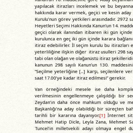
yapılacak itirazları incelemek ve bu beyan
hakkında karar vermek, geçici ve kesin aday 
Kurulu’nun görev yetkileri arasındadır. 2972 sa
Heyetleri Seçimi Hakkında Kanun’un 14. maddesi
geçici olarak ilanından itibaren iki gün içinde 
kurulunca en geç iki gün içinde karara bağlanır.
itiraz edebilirler. İl seçim kurulu bu itirazlar
yeterliliğine ilişkin diğer itiraz usulleri 298 
tabi olan olağan ve olağanüstü itiraz şekilleridir
kanunun 298 sayılı Kanun’un 130. maddesinin
“Seçilme yeterliğine [...] karşı, seçilenlere
saat 17.00’ye kadar itiraz edilmesi” gerekir.
Van örneğindeki mesele ise daha komplek
verilmesinin engellenmeye çalışıldığı bir s
Zeydan’ın daha önce mahkum olduğu ve memn
Başkanlığı’na aday olabildiği bir süreçten b
tarihli bir kararına dayanıyor.
[1]
İnternet sit
Mehmet Hatip Dicle, Leyla Zana, Mehmet Sali
Tuncel'in milletvekili adayı olmaya engel 