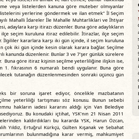
name veya listelerden kanuna göre muteber olmıyanlar
listelerini yerlerine göndermek ve ilan etmek” İl Seçim
yılı Mahalli İdareler İle Mahalle Muhtarliklari ve İhtiyar
, adaylara karşı itirazı düzenler. Buna göre adaylıkların
ilçe seçim kuruluna itiraz edilebilir. İtirazlar, ilçe seçim
 İlgililer kararlara karşı iki gün içinde, il seçim kuruluna
ı en çok iki gün içinde kesin olarak karara bağlar. Seçilme
sayılı kanunda düzenlenir. Bunlar 3 ve 7’şer günlük sürelere
. Buna göre itiraz kişinin seçilme yeterliliğine ilişkin ise,
 1. fıkrasının 6 numaralı bendi uygulanır. Buna göre
 verilecek tutanağın düzenlenmesinden sonraki üçüncü gün
s bir soruna işaret ediyor, öncelikle mazbatanın
eçilme yeterliliği tartışması söz konusu. Bunun sebebi
u hakların iadesi kararını aldığı için Van Belediye
ahsediyoruz. Bu konudaki içtihat, YSK’nın 21 Nisan 2011
elerinden kaldırdıkları bu kararda YSK, Harun Özcan,
h Yıldız, Ertuğrul Kürkçü, Gülten Kışanak ve Sebahat
durumlarının bulunmadığına karar vermiş, mahkumiyet