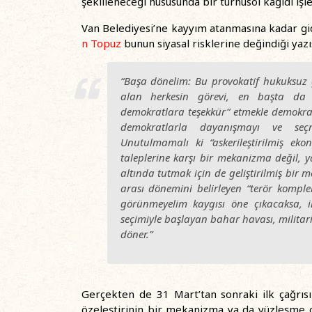
şekilleneceği hususunda bir turnusol kağıdı işle
Van Belediyesi’ne kayyım atanmasına kadar gid
n Topuz
bunun siyasal risklerine değindiği yazı
“Başa dönelim: Bu provokatif hukuksuz g
alan herkesin görevi, en başta da 
demokratlara teşekkür” etmekle demokra
demokratlarla dayanışmayı ve seçm
Unutulmamalı ki “askerileştirilmiş ekon
taleplerine karşı bir mekanizma değil, y
altında tutmak için de geliştirilmiş bir 
arası dönemini belirleyen “terör komple
görünmeyelim kaygısı öne çıkacaksa, ik
seçimiyle başlayan bahar havası, militariz
döner.”
Gerçekten de 31 Mart’tan sonraki ilk çağrısın
özeleştirinin bir mekanizma ya da yüzleşme olm