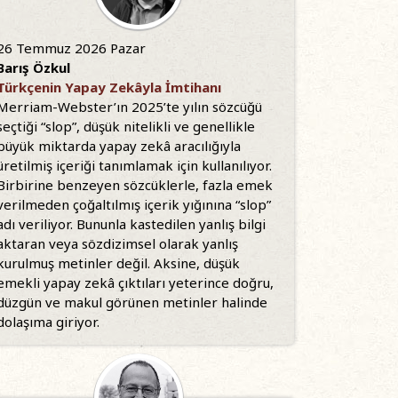
26 Temmuz 2026 Pazar
Barış Özkul
Türkçenin Yapay Zekâyla İmtihanı
Merriam-Webster’ın 2025’te yılın sözcüğü
seçtiği “slop”, düşük nitelikli ve genellikle
büyük miktarda yapay zekâ aracılığıyla
üretilmiş içeriği tanımlamak için kullanılıyor.
Birbirine benzeyen sözcüklerle, fazla emek
verilmeden çoğaltılmış içerik yığınına “slop”
adı veriliyor. Bununla kastedilen yanlış bilgi
aktaran veya sözdizimsel olarak yanlış
kurulmuş metinler değil. Aksine, düşük
emekli yapay zekâ çıktıları yeterince doğru,
düzgün ve makul görünen metinler halinde
dolaşıma giriyor.