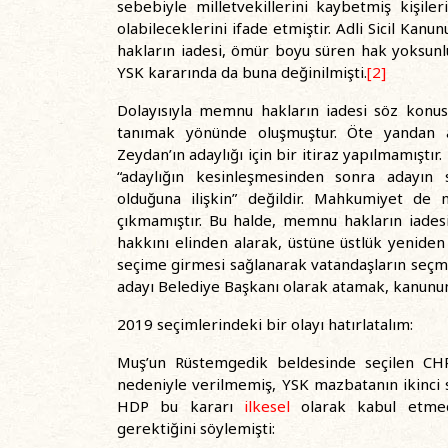
sebebiyle milletvekillerini kaybetmiş kişil
olabileceklerini ifade etmiştir. Adli Sicil Ka
hakların iadesi, ömür boyu süren hak yoksunluk
YSK kararında da buna değinilmişti.
[2]
Dolayısıyla memnu hakların iadesi söz konusu 
tanımak yönünde oluşmuştur. Öte yandan ada
Zeydan’ın adaylığı için bir itiraz yapılmamıştı
“adaylığın kesinleşmesinden sonra adayın s
olduğuna ilişkin” değildir. Mahkumiyet de
çıkmamıştır. Bu halde, memnu hakların iadesi
hakkını elinden alarak, üstüne üstlük yenide
seçime girmesi sağlanarak vatandaşların seçm
adayı Belediye Başkanı olarak atamak, kanunun
2019 seçimlerindeki bir olayı hatırlatalım:
Muş’un Rüstemgedik beldesinde seçilen CHP 
nedeniyle verilmemiş, YSK mazbatanın ikinci 
HDP bu kararı
ilkesel
olarak kabul etmedi
gerektiğini söylemişti: