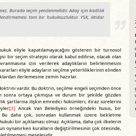
mez. Burada seçim yenilenmelidir. Aday için kısıtlılık
lendirmemesi tam bir hukuksuzluktur. YSK, iktidar
hukuk eliyle kapatılamayacağını gösteren bir turnosol
isi bir seçim stratejisi olarak kabul edilirse, olacak olan
ranmasına izin verilerek adaylıkların belirlenmesini
rarları eliyle adayların seçilme yeterliliklerinin elinden
aklardan ilerlemesine zemin hazırlar.
doktrini vardır. Bu doktrin, seçilme engeli seçimden önce
en sonra ortaya çıkmışsa ve durum bir şekilde gözden
k şartlarına ilişkin emredici hükümleri, itiraz sürelerini
yler.
[3]
Ancak Van Belediyesi örneğindeki husus, bir
r. Bu daha çok, sonradan kullanmak üzere bekletme
 hukuki bir açıklaması olmaz. Açıklama, daha çok ilkelerin
Oyun oynanırken kuralların değiştirilmesinin çok ötesinde,
şletilmemesi meselesidir.