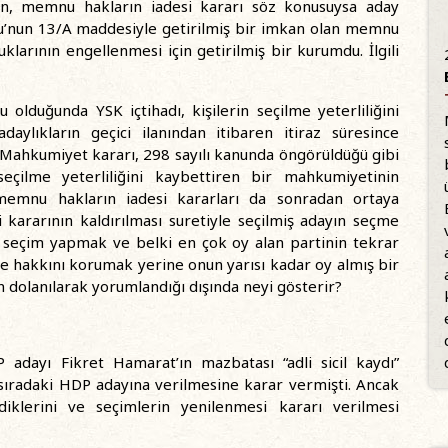
erin, memnu hakların iadesi kararı söz konusuysa aday
nunu’nun 13/A maddesiyle getirilmiş bir imkan olan memnu
larının engellenmesi için getirilmiş bir kurumdu. İlgili
olduğunda YSK içtihadı, kişilerin seçilme yeterliliğini
ylıkların geçici ilanından itibaren itiraz süresince
r. Mahkumiyet kararı, 298 sayılı kanunda öngörüldüğü gibi
eçilme yeterliliğini kaybettiren bir mahkumiyetinin
 memnu hakların iadesi kararları da sonradan ortaya
 kararının kaldırılması suretiyle seçilmiş adayın seçme
n seçim yapmak ve belki en çok oy alan partinin tekrar
e hakkını korumak yerine onun yarısı kadar oy almış bir
 dolanılarak yorumlandığı dışında neyi gösterir?
adayı Fikret Hamarat’ın mazbatası “adli sicil kaydı”
sıradaki HDP adayına verilmesine karar vermişti. Ancak
klerini ve seçimlerin yenilenmesi kararı verilmesi