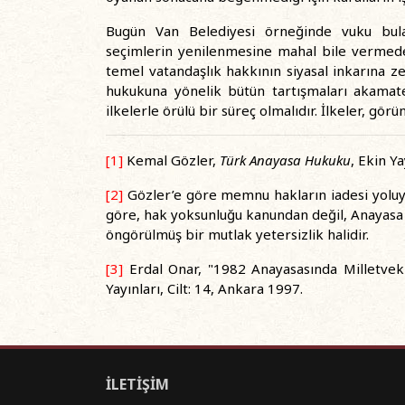
Bugün Van Belediyesi örneğinde vuku bulan
seçimlerin yenilenmesine mahal bile vermede
temel vatandaşlık hakkının siyasal inkarına z
hukukuna yönelik bütün tartışmaları akamate
ilkelerle örülü bir süreç olmalıdır. İlkeler, gör
[1]
Kemal Gözler,
Türk Anayasa Hukuku
, Ekin Ya
[2]
Gözler’e göre memnu hakların iadesi yoluyla
göre, hak yoksunluğu kanundan değil, Anayasa 
öngörülmüş bir mutlak yetersizlik halidir.
[3]
Erdal Onar, "1982 Anayasasında Milletveki
Yayınları, Cilt: 14, Ankara 1997.
İLETİŞİM