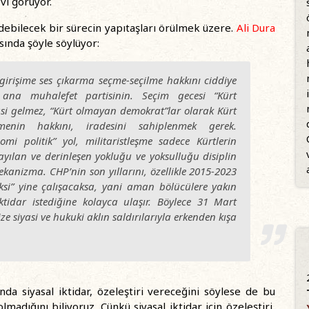
vi görüyor.
ebilecek bir sürecin yapıtaşları örülmek üzere.
Ali Dura
sında şöyle söylüyor:
irişime ses çıkarma seçme-seçilme hakkını ciddiye
ana muhalefet partisinin. Seçim gecesi “Kürt
si gelmez, “Kürt olmayan demokrat”lar olarak Kürt
enin hakkını, iradesini sahiplenmek gerek.
omi politik” yol, militaristleşme sadece Kürtlerin
ayılan ve derinleşen yokluğu ve yoksulluğu disiplin
mekanizma. CHP’nin son yıllarını, özellikle 2015-2023
ksi” yine çalışacaksa, yani aman bölücülere yakın
tidar istediğine kolayca ulaşır. Böylece 31 Mart
e siyasi ve hukuki aklın saldırılarıyla erkenden kışa
da siyasal iktidar, özeleştiri vereceğini söylese de bu
adığını biliyoruz. Çünkü siyasal iktidar için özeleştiri,