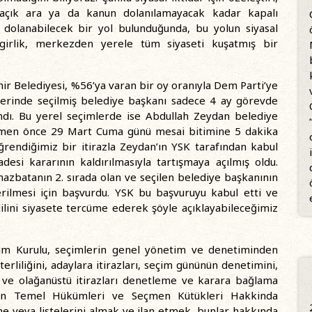
açık ara ya da kanun dolanılamayacak kadar kapalı
dolanabilecek bir yol bulunduğunda, bu yolun siyasal
fgirlik, merkezden yerele tüm siyaseti kuşatmış bir
ir Belediyesi, %56’ya varan bir oy oranıyla Dem Parti’ye
lerinde seçilmiş belediye başkanı sadece 4 ay görevde
andı. Bu yerel seçimlerde ise Abdullah Zeydan belediye
hemen önce 29 Mart Cuma günü mesai bitimine 5 dakika
ğrendiğimiz bir itirazla Zeydan’ın YSK tarafından kabul
desi kararının kaldırılmasıyla tartışmaya açılmış oldu.
mazbatanın 2. sırada olan ve seçilen belediye başkanının
erilmesi için başvurdu. YSK bu başvuruyu kabul etti ve
ilini siyasete tercüme ederek şöyle açıklayabileceğimiz
im Kurulu, seçimlerin genel yönetim ve denetiminden
rliliğini, adaylara itirazları, seçim gününün denetimini,
ve olağanüstü itirazları denetleme ve karara bağlama
mlerin Temel Hükümleri ve Seçmen Kütükleri Hakkinda
 veya listelerini almak ve ilan etmek, bunlar hakkında