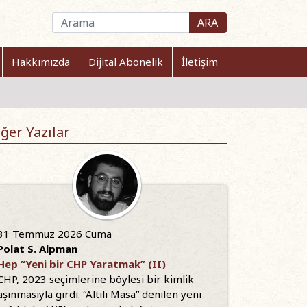
ARA
Hakkımızda
Dijital Abonelik
İletişim
ğer Yazılar
31 Temmuz 2026 Cuma
Polat S. Alpman
Hep “Yeni bir CHP Yaratmak” (II)
CHP, 2023 seçimlerine böylesi bir kimlik
aşınmasıyla girdi. “Altılı Masa” denilen yeni