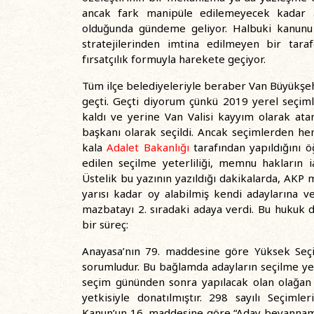
ancak fark manipüle edilemeyecek kadar 
olduğunda gündeme geliyor. Halbuki kanunu 
stratejilerinden imtina edilmeyen bir tara
fırsatçılık formuyla harekete geçiyor.
Tüm ilçe belediyeleriyle beraber Van Büyükşeh
geçti. Geçti diyorum çünkü 2019 yerel seçim
kaldı ve yerine Van Valisi kayyım olarak at
başkanı olarak seçildi. Ancak seçimlerden 
kala
Adalet Bakanlığı
tarafından yapıldığını ö
edilen seçilme yeterliliği, memnu hakların ia
Üstelik bu yazının yazıldığı dakikalarda, AKP 
yarısı kadar oy alabilmiş kendi adaylarına v
mazbatayı 2. sıradaki adaya verdi. Bu hukuk d
bir süreç:
Anayasa’nın 79. maddesine göre Yüksek Seç
sorumludur. Bu bağlamda adayların seçilme yete
seçim gününden sonra yapılacak olan olağan 
yetkisiyle donatılmıştır. 298 sayılı Seçi
Kanun’un 16. maddesine göre “Aday beyanname