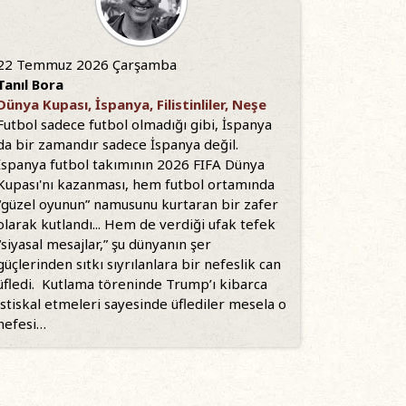
22 Temmuz 2026 Çarşamba
Tanıl Bora
Dünya Kupası, İspanya, Filistinliler, Neşe
Futbol sadece futbol olmadığı gibi, İspanya
da bir zamandır sadece İspanya değil.
İspanya futbol takımının 2026 FIFA Dünya
Kupası'nı kazanması, hem futbol ortamında
“güzel oyunun” namusunu kurtaran bir zafer
olarak kutlandı... Hem de verdiği ufak tefek
“siyasal mesajlar,” şu dünyanın şer
güçlerinden sıtkı sıyrılanlara bir nefeslik can
üfledi. Kutlama töreninde Trump’ı kibarca
istiskal etmeleri sayesinde üflediler mesela o
nefesi…