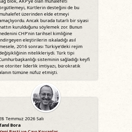
sağ blok, AKP’ye olan muhalefeti
örgütlemeyi, Kürtlerin desteğini de bu
muhalefet üzerinden elde etmeyi
amaçlıyordu. Ancak burada tutarlı bir siyasi
hattın kurulduğunu söylemek zor. Bunun
nedenini CHP’nin tarihsel kimliğine
indirgeyen eleştirilerin ıskaladığı asıl
mesele, 2016 sonrası Türkiye’deki rejim
değişikliğinin nitelikleriydi. Türk tipi
Cumhurbaşkanlığı sisteminin sağladığı keyfi
ve otoriter liderlik imtiyazı, bürokratik
alanın tümüne nüfuz etmişti.
28 Temmuz 2026 Salı
Tanıl Bora
Yeni Parti ve Çayı Koyanlar