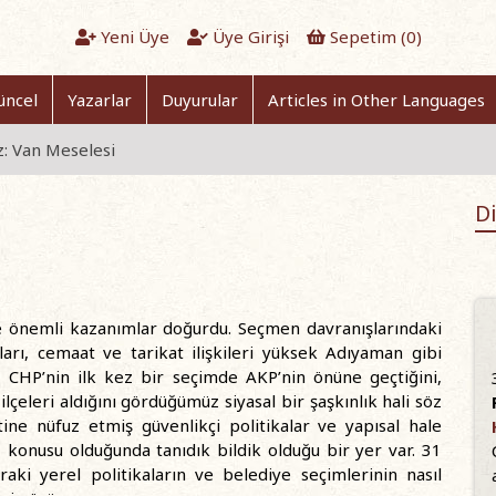
Yeni Üye
Üye Girişi
Sepetim (
0
)
üncel
Yazarlar
Duyurular
Articles in Other Languages
: Van Meselesi
Di
ne önemli kazanımlar doğurdu. Seçmen davranışlarındaki
tıları, cemaat ve tarikat ilişkileri yüksek Adıyaman gibi
ı, CHP’nin ilk kez bir seçimde AKP’nin önüne geçtiğini,
lçeleri aldığını gördüğümüz siyasal bir şaşkınlık hali söz
tine nüfuz etmiş güvenlikçi politikalar ve yapısal hale
 konusu olduğunda tanıdık bildik olduğu bir yer var. 31
aki yerel politikaların ve belediye seçimlerinin nasıl