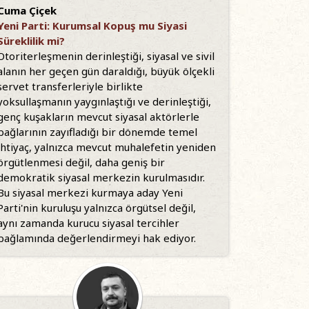
Cuma Çiçek
Yeni Parti: Kurumsal Kopuş mu Siyasi
Süreklilik mi?
Otoriterleşmenin derinleştiği, siyasal ve sivil
alanın her geçen gün daraldığı, büyük ölçekli
servet transferleriyle birlikte
yoksullaşmanın yaygınlaştığı ve derinleştiği,
genç kuşakların mevcut siyasal aktörlerle
bağlarının zayıfladığı bir dönemde temel
ihtiyaç, yalnızca mevcut muhalefetin yeniden
örgütlenmesi değil, daha geniş bir
demokratik siyasal merkezin kurulmasıdır.
Bu siyasal merkezi kurmaya aday Yeni
Parti'nin kuruluşu yalnızca örgütsel değil,
aynı zamanda kurucu siyasal tercihler
bağlamında değerlendirmeyi hak ediyor.