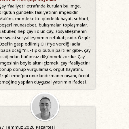
Çay ‘faaliyeti’ etrafında kurulan bu imge,
örgütün gündelik faaliyetinin imgesidir.
Malûm, memlekette gündelik hayat, sohbet,
beşerî münasebet, buluşmalar, toplaşmalar,
kabuller, hep çaylı olur. Çay, sosyalleşmenin
ve siyasî sosyalleşmenin refakatçisidir. Özgür
Özel’in gasp edilmiş CHP’ye verdiği adla
“baba ocağı”nı, -tıpkı bütün partiler gibi-, çay
ocağından bağımsız düşünmek zordur. Çay
imgesinin böyle altını çizmek, çay ‘faaliyetini’
dönüp dönüp vurgulamak, örgüt hayatını,
örgüt emeğini onurlandırmanın nişanı, örgüt
emeğine yapılan duygusal yatırımın ifadesi.
27 Temmuz 2026 Pazartesi