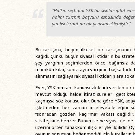
“Halkın seçtiğini YSK bu şekilde iptal ede
halini YSK’nın başvuru esnasında değer
yanlısı icraatına bir yenisini eklemiştir.”
Bu tartışma, bugün ilkesel bir tartışmanın 
kağıdı. Çünkü bugün siyasal iktidarın bu stratej
şey yargının seçimlerden önce bağımsız dav
mümkün kılar, sonra aynı yargının başka türlü ka
alınmasını sağlayarak siyasal iktidarın ara sok
Evet, YSK’nın tam kanunsuzluk adı verilen bir 
mevcut olduğu halde itiraz süreleri geçtikt
kaçmışsa söz konusu olur. Buna göre YSK, adaylı
işletmeden her zaman inceleyebileceğini sö
“sonradan gözden kaçırma” vakası değildi
stratejisine benzer. Bunun ise ne siyasi, ne de
üzerini örten tahakküm ilişkileriyle ilgilidir. 
oyunun sonucunu beğenmediği için kuralların i