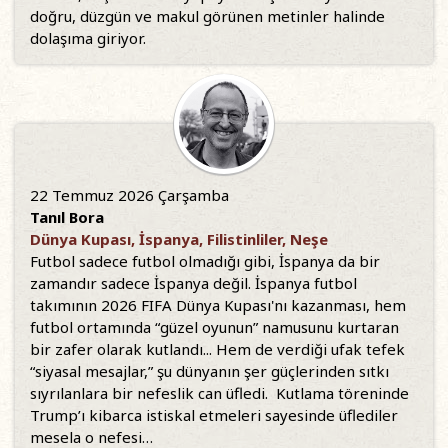
doğru, düzgün ve makul görünen metinler halinde
dolaşıma giriyor.
22 Temmuz 2026 Çarşamba
Tanıl Bora
Dünya Kupası, İspanya, Filistinliler, Neşe
Futbol sadece futbol olmadığı gibi, İspanya da bir
zamandır sadece İspanya değil. İspanya futbol
takımının 2026 FIFA Dünya Kupası'nı kazanması, hem
futbol ortamında “güzel oyunun” namusunu kurtaran
bir zafer olarak kutlandı... Hem de verdiği ufak tefek
“siyasal mesajlar,” şu dünyanın şer güçlerinden sıtkı
sıyrılanlara bir nefeslik can üfledi. Kutlama töreninde
Trump’ı kibarca istiskal etmeleri sayesinde üflediler
mesela o nefesi…