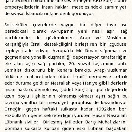
gazetecilerin öldürülmesine ses etmeyen ABD karşıtı anti-
emperyalistlerin insan hakları meselesindeki samimiyeti
de siyasal İslâmcılarınkine denk görünüyor.
Sol-seküler çevrelerde yaygın bir diğer tavır ise
paradoksal olarak Avrupa’nın yeni nesil aşırı sağ
partilerinde de gözlemlenen; Arap ve Müslüman
karşıtlığıyla İsrail destekçiliğini birleştiren bir içgüdüsel
tepkiyi ifade ediyor. Avrupa’da Müslüman sığınmacı ve
göçmenlere yönelik düşmanlığı, deportasyon taraftarlığını
ele alan aşırı sağ partiler, 20. yüzyıl faşizminin anti-
Semitist diskurunu bir kenara bırakıp, Arap-Müslüman
öldürme maharetinden ötürü İsrail’i neredeyse tebrik
eder duruma geldiler. Nasrallah veya Haniye gibi liderlerin
insan hakları, demokrasi, şiddet karşıtlığı gibi değerlerle
uzun boylu ilişkilerinin olmamış olması aşırı sağın bu
tavrına yanıltıcı bir meşruiyet görüntüsü de kazandırıyor.
Örneğin, geçen haftaki suikasta kadar 1992’den beri
Hizbullah’ın genel sekreterliğini yürüten Hasan Nasrallah;
Lübnanlı sivilleri, Birleşmiş Milletler Barış Muhafızları’nı,
bombalı suikasta kurban giden eski Lübnan başbakanı