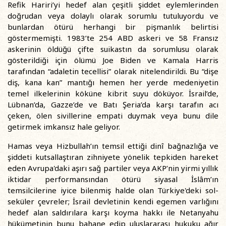
Refik Hariri’yi hedef alan çeşitli şiddet eylemlerinden
doğrudan veya dolaylı olarak sorumlu tutuluyordu ve
bunlardan ötürü herhangi bir pişmanlık belirtisi
göstermemişti. 1983’te 254 ABD askeri ve 58 Fransız
askerinin öldüğü çifte suikastın da sorumlusu olarak
gösterildiği için ölümü Joe Biden ve Kamala Harris
tarafından “adaletin tecellisi” olarak nitelendirildi. Bu “dişe
diş, kana kan” mantığı hemen her yerde medeniyetin
temel ilkelerinin köküne kibrit suyu döküyor. İsrail’de,
Lübnan’da, Gazze’de ve Batı Şeria’da karşı tarafın acı
çeken, ölen sivillerine empati duymak veya bunu dile
getirmek imkansız hale geliyor.
Hamas veya Hizbullah’ın temsil ettiği dinî bağnazlığa ve
şiddeti kutsallaştıran zihniyete yönelik tepkiden hareket
eden Avrupa'daki aşırı sağ partiler veya AKP’nin yirmi yıllık
iktidar performansından ötürü siyasal İslâm’ın
temsilcilerine iyice bilenmiş halde olan Türkiye'deki sol-
seküler çevreler; İsrail devletinin kendi egemen varlığını
hedef alan saldırılara karşı koyma hakkı ile Netanyahu
hükümetinin bunu bahane edip uluslararası hukuku ağır