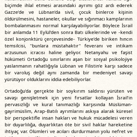
biçimde ihlal etmesi arasındaki ayrımı göz ardı ederek
Gazze’de ve Lübnan’da sivil, çocuk binlerce kişinin
öldürülmesini, hastaneler, okullar ve sığınmacı kamplarının
bombalanmasını normal karşılayabiliyorlar. Böylece İsrail
bir anlamda 11 Eylül’den sonra Batı ülkelerinde ve -kendi
özel konjonktürü çerçevesinde- Türkiye’de biriken hıncın
temsilcisi, "bunlara müstahaktır" feveranı ve intikam
arzusunun icracısı haline geliyor. Netanyahu ve faşist
hükümeti Ortadoğu sınırlarını aşan bir sosyal psikolojiye
yaslanmanın rahatlığıyla Lübnan ve Filistin’e karşı sadece
bir varoluş değil aynı zamanda bir medeniyet savaşı
yürütüyor olduklarını iddia edebiliyorlar.
Ortadoğu’da gerçekte bir soykırım saldırısı yürüten ve
savaşı genişletmek için yeni fırsatlar kollayan İsrail’in
pervasızlığı ve kural tanımazlığı karşısında Müslüman-
gayrimüslim, Arap-Batılı ayrımlarını askıya alarak küresel
bir perspektifle insan hakları ve hukuk mücadelesi veren
bir duyarlılığa, duyarlıktan öte bir sivil haklar hareketine
ihtiyaç var. Ölümleri ve acıları durdurmanın yolu nefret ve