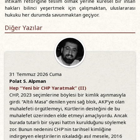
intikam retoriğine teslim olmak yerine küresel bir insan
hakları bilinci yeşertmek için çalışmaktan, uluslararası
hukuku her durumda savunmaktan geçiyor.
Diğer Yazılar
31 Temmuz 2026 Cuma
Polat S. Alpman
Hep “Yeni bir CHP Yaratmak” (II)
CHP, 2023 seçimlerine böylesi bir kimlik aşınmasıyla
girdi. “Altılı Masa” denilen yeni sağ blok, AKP’ye olan
muhalefeti örgütlemeyi, Kürtlerin desteğini de bu
muhalefet üzerinden elde etmeyi amaçlıyordu. Ancak
burada tutarlı bir siyasi hattın kurulduğunu söylemek
zor. Bunun nedenini CHP’nin tarihsel kimliğine
indirgeyen eleştirilerin ıskaladığı asıl mesele, 2016