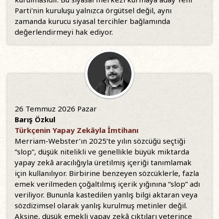
Parti'nin kuruluşu yalnızca örgütsel değil, aynı
zamanda kurucu siyasal tercihler bağlamında
değerlendirmeyi hak ediyor.
26 Temmuz 2026 Pazar
Barış Özkul
Türkçenin Yapay Zekâyla İmtihanı
Merriam-Webster’ın 2025’te yılın sözcüğü seçtiği
“slop”, düşük nitelikli ve genellikle büyük miktarda
yapay zekâ aracılığıyla üretilmiş içeriği tanımlamak
için kullanılıyor. Birbirine benzeyen sözcüklerle, fazla
emek verilmeden çoğaltılmış içerik yığınına “slop” adı
veriliyor. Bununla kastedilen yanlış bilgi aktaran veya
sözdizimsel olarak yanlış kurulmuş metinler değil.
Aksine, düşük emekli yapay zekâ çıktıları yeterince