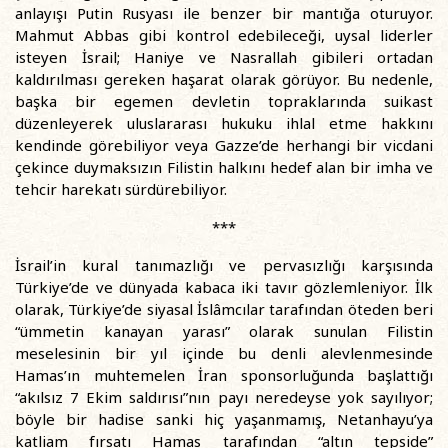
anlayışı Putin Rusyası ile benzer bir mantığa oturuyor.
Mahmut Abbas gibi kontrol edebileceği, uysal liderler
isteyen İsrail; Haniye ve Nasrallah gibileri ortadan
kaldırılması gereken haşarat olarak görüyor. Bu nedenle,
başka bir egemen devletin topraklarında suikast
düzenleyerek uluslararası hukuku ihlal etme hakkını
kendinde görebiliyor veya Gazze’de herhangi bir vicdani
çekince duymaksızın Filistin halkını hedef alan bir imha ve
tehcir harekatı sürdürebiliyor.
***
İsrail’in kural tanımazlığı ve pervasızlığı karşısında
Türkiye’de ve dünyada kabaca iki tavır gözlemleniyor. İlk
olarak, Türkiye’de siyasal İslâmcılar tarafından öteden beri
“ümmetin kanayan yarası” olarak sunulan Filistin
meselesinin bir yıl içinde bu denli alevlenmesinde
Hamas’ın muhtemelen İran sponsorluğunda başlattığı
“akılsız 7 Ekim saldırısı”nın payı neredeyse yok sayılıyor;
böyle bir hadise sanki hiç yaşanmamış, Netanhayu’ya
katliam fırsatı Hamas tarafından “altın tepside”