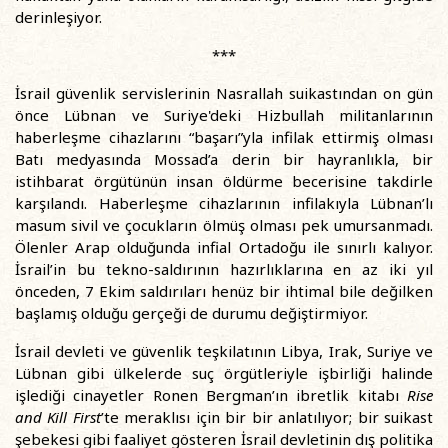
derinleşiyor.
***
İsrail güvenlik servislerinin Nasrallah suikastından on gün
önce Lübnan ve Suriye'deki Hizbullah militanlarının
haberleşme cihazlarını “başarı”yla infilak ettirmiş olması
Batı medyasında Mossad’a derin bir hayranlıkla, bir
istihbarat örgütünün insan öldürme becerisine takdirle
karşılandı. Haberleşme cihazlarının infilakıyla Lübnan’lı
masum sivil ve çocukların ölmüş olması pek umursanmadı.
Ölenler Arap olduğunda infial Ortadoğu ile sınırlı kalıyor.
İsrail’in bu tekno-saldırının hazırlıklarına en az iki yıl
önceden, 7 Ekim saldırıları henüz bir ihtimal bile değilken
başlamış olduğu gerçeği de durumu değiştirmiyor.
İsrail devleti ve güvenlik teşkilatının Libya, Irak, Suriye ve
Lübnan gibi ülkelerde suç örgütleriyle işbirliği halinde
işlediği cinayetler Ronen Bergman’ın ibretlik kitabı
Rise
and Kill First
’te meraklısı için bir bir anlatılıyor; bir suikast
şebekesi gibi faaliyet gösteren İsrail devletinin dış politika