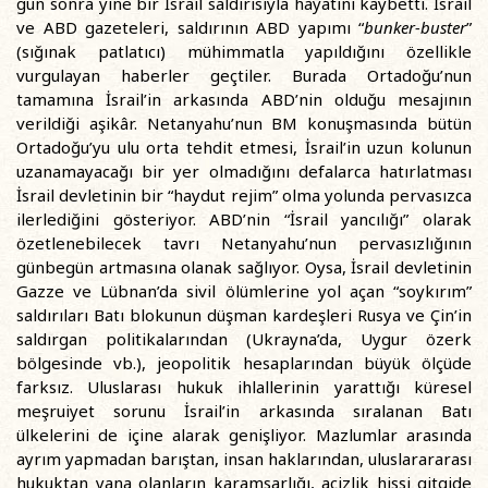
gün sonra yine bir İsrail saldırısıyla hayatını kaybetti. İsrail
ve ABD gazeteleri, saldırının ABD yapımı “
bunker-buster
”
(sığınak patlatıcı) mühimmatla yapıldığını özellikle
vurgulayan haberler geçtiler. Burada Ortadoğu’nun
tamamına İsrail’in arkasında ABD’nin olduğu mesajının
verildiği aşikâr. Netanyahu’nun BM konuşmasında bütün
Ortadoğu’yu ulu orta tehdit etmesi, İsrail’in uzun kolunun
uzanamayacağı bir yer olmadığını defalarca hatırlatması
İsrail devletinin bir “haydut rejim” olma yolunda pervasızca
ilerlediğini gösteriyor. ABD’nin “İsrail yancılığı” olarak
özetlenebilecek tavrı Netanyahu’nun pervasızlığının
günbegün artmasına olanak sağlıyor. Oysa, İsrail devletinin
Gazze ve Lübnan’da sivil ölümlerine yol açan “soykırım”
saldırıları Batı blokunun düşman kardeşleri Rusya ve Çin’in
saldırgan politikalarından (Ukrayna’da, Uygur özerk
bölgesinde vb.), jeopolitik hesaplarından büyük ölçüde
farksız. Uluslarası hukuk ihlallerinin yarattığı küresel
meşruiyet sorunu İsrail’in arkasında sıralanan Batı
ülkelerini de içine alarak genişliyor. Mazlumlar arasında
ayrım yapmadan barıştan, insan haklarından, uluslarararası
hukuktan yana olanların karamsarlığı, acizlik hissi gitgide