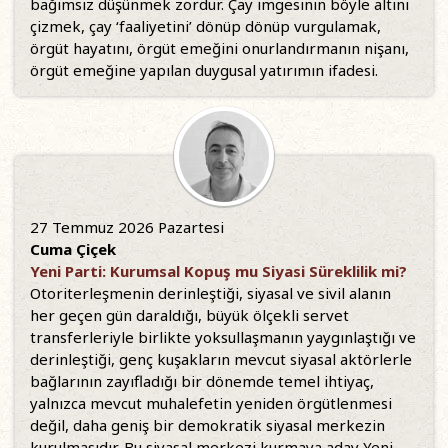
bağımsız düşünmek zordur. Çay imgesinin böyle altını
çizmek, çay ‘faaliyetini’ dönüp dönüp vurgulamak,
örgüt hayatını, örgüt emeğini onurlandırmanın nişanı,
örgüt emeğine yapılan duygusal yatırımın ifadesi.
27 Temmuz 2026 Pazartesi
Cuma Çiçek
Yeni Parti: Kurumsal Kopuş mu Siyasi Süreklilik mi?
Otoriterleşmenin derinleştiği, siyasal ve sivil alanın
her geçen gün daraldığı, büyük ölçekli servet
transferleriyle birlikte yoksullaşmanın yaygınlaştığı ve
derinleştiği, genç kuşakların mevcut siyasal aktörlerle
bağlarının zayıfladığı bir dönemde temel ihtiyaç,
yalnızca mevcut muhalefetin yeniden örgütlenmesi
değil, daha geniş bir demokratik siyasal merkezin
kurulmasıdır. Bu siyasal merkezi kurmaya aday Yeni