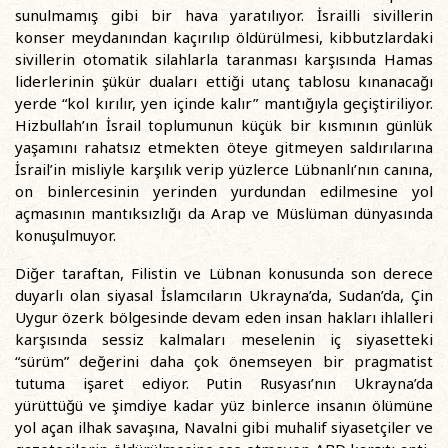
sunulmamış gibi bir hava yaratılıyor. İsrailli sivillerin
konser meydanından kaçırılıp öldürülmesi, kibbutzlardaki
sivillerin otomatik silahlarla taranması karşısında Hamas
liderlerinin şükür duaları ettiği utanç tablosu kınanacağı
yerde “kol kırılır, yen içinde kalır” mantığıyla geçiştiriliyor.
Hizbullah’ın İsrail toplumunun küçük bir kısmının günlük
yaşamını rahatsız etmekten öteye gitmeyen saldırılarına
İsrail’in misliyle karşılık verip yüzlerce Lübnanlı’nın canına,
on binlercesinin yerinden yurdundan edilmesine yol
açmasının mantıksızlığı da Arap ve Müslüman dünyasında
konuşulmuyor.
Diğer taraftan, Filistin ve Lübnan konusunda son derece
duyarlı olan siyasal İslamcıların Ukrayna’da, Sudan’da, Çin
Uygur özerk bölgesinde devam eden insan hakları ihlalleri
karşısında sessiz kalmaları meselenin iç siyasetteki
“sürüm” değerini daha çok önemseyen bir pragmatist
tutuma işaret ediyor. Putin Rusyası’nın Ukrayna’da
yürüttüğü ve şimdiye kadar yüz binlerce insanın ölümüne
yol açan ilhak savaşına, Navalni gibi muhalif siyasetçiler ve