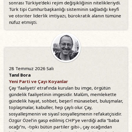
sonrası Türkiye’deki rejim değişikliğinin nitelikleriydi.
Türk tipi Cumhurbaşkanlığı sisteminin sağladığı keyfi
ve otoriter liderlik imtiyazı, bürokratik alanın tümüne
nüfuz etmişti.
28 Temmuz 2026 Salı
Tanıl Bora
Yeni Parti ve Çayı Koyanlar
Çay ‘faaliyeti’ etrafında kurulan bu imge, örgütün
gündelik faaliyetinin imgesidir. Malûm, memlekette
gündelik hayat, sohbet, beşerî münasebet, buluşmalar,
toplaşmalar, kabuller, hep çaylı olur. Çay,
sosyalleşmenin ve siyasî sosyalleşmenin refakatçisidir.
Özgür Özel’in gasp edilmiş CHP’ye verdiği adla “baba
ocağı”nı, -tıpkı bütün partiler gibi-, çay ocağından