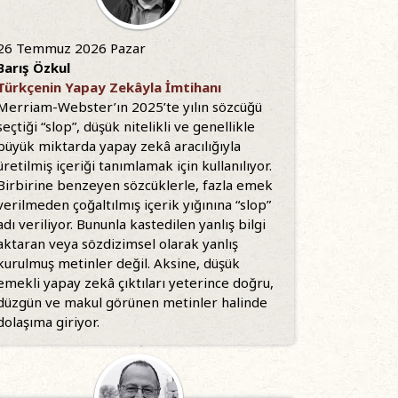
26 Temmuz 2026 Pazar
Barış Özkul
Türkçenin Yapay Zekâyla İmtihanı
Merriam-Webster’ın 2025’te yılın sözcüğü
seçtiği “slop”, düşük nitelikli ve genellikle
büyük miktarda yapay zekâ aracılığıyla
üretilmiş içeriği tanımlamak için kullanılıyor.
Birbirine benzeyen sözcüklerle, fazla emek
verilmeden çoğaltılmış içerik yığınına “slop”
adı veriliyor. Bununla kastedilen yanlış bilgi
aktaran veya sözdizimsel olarak yanlış
kurulmuş metinler değil. Aksine, düşük
emekli yapay zekâ çıktıları yeterince doğru,
düzgün ve makul görünen metinler halinde
dolaşıma giriyor.