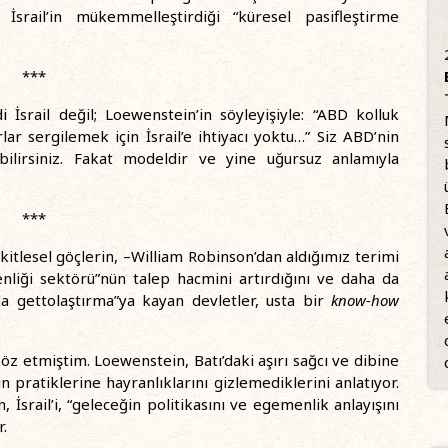
İsrail’in mükemmelleştirdiği “küresel pasifleştirme
***
İsrail değil; Loewenstein’in söyleyişiyle: “ABD kolluk
rlar sergilemek için İsrail’e ihtiyacı yoktu…” Siz ABD’nin
ilirsiniz. Fakat modeldir ve yine uğursuz anlamıyla
***
kitlesel göçlerin, –William Robinson’dan aldığımız terimi
enliği sektörü”nün talep hacmini artırdığını ve daha da
nda gettolaştırma”ya kayan devletler, usta bir
know-how
öz etmiştim. Loewenstein, Batı’daki aşırı sağcı ve dibine
 pratiklerine hayranlıklarını gizlemediklerini anlatıyor.
 İsrail’i, “geleceğin politikasını ve egemenlik anlayışını
r.