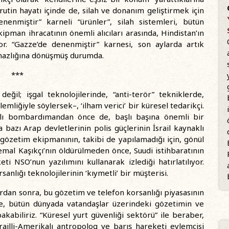
utin hayatı içinde de, silah ve donanım geliştirmek için
enenmiştir” karneli “ürünler”, silah sistemleri, bütün
ipman ihracatının önemli alıcıları arasında, Hindistan’ın
r. “Gazze’de denenmiştir” karnesi, son aylarda artık
anmazlığına dönüşmüş durumda.
***
eğil; işgal teknolojilerinde, “anti-terör” tekniklerde,
mliğiyle söylersek–, ‘ilham verici’ bir küresel tedarikçi.
azlı bombardımandan önce de, başlı başına önemli bir
 bazı Arap devletlerinin polis güçlerinin İsrail kaynaklı
 gözetim ekipmanının, takibi de yapılamadığı için, gönül
 Cemal Kaşıkçı’nın öldürülmeden önce, Suudi istihbaratının
eti NSO’nun yazılımını kullanarak izlediği hatırlatılıyor.
anlığı teknolojilerinin ‘kıymetli’ bir müşterisi.
ardan sonra, bu gözetim ve telefon korsanlığı piyasasının
yle, bütün dünyada vatandaşlar üzerindeki gözetimin ve
kabiliriz. “Küresel yurt güvenliği sektörü” ile beraber,
srailli-Amerikalı antropolog ve barış hareketi eylemcisi