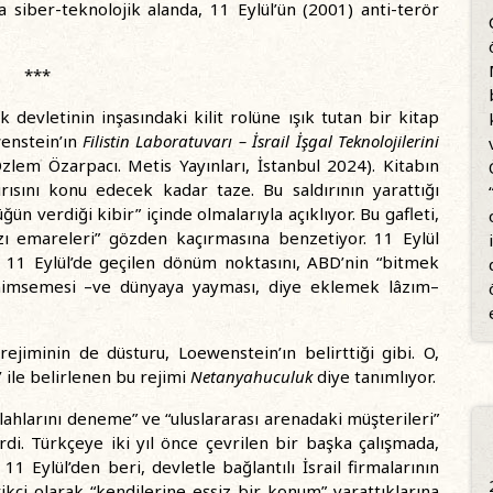
a siber-teknolojik alanda, 11 Eylül’ün (2001) anti-terör
***
 devletinin inşasındaki kilit rolüne ışık tutan bir kitap
wenstein’ın
Filistin Laboratuvarı – İsrail İşgal Teknolojilerini
 Özlem Özarpacı. Metis Yayınları, İstanbul 2024). Kitabın
rısını konu edecek kadar taze. Bu saldırının yarattığı
üğün verdiği kibir” içinde olmalarıyla açıklıyor. Bu gafleti,
azı emareleri” gözden kaçırmasına benzetiyor. 11 Eylül
. 11 Eylül’de geçilen dönüm noktasını, ABD’nin “bitmek
nimsemesi –ve dünyaya yayması, diye eklemek lâzım–
rejiminin de düsturu, Loewenstein’ın belirttiği gibi. O,
 ile belirlenen bu rejimi
Netanyahuculuk
diye tanımlıyor.
lahlarını deneme” ve “uluslararası arenadaki müşterileri”
rdi. Türkçeye iki yıl önce çevrilen bir başka çalışmada,
 11 Eylül’den beri, devletle bağlantılı İsrail firmalarının
rikçi olarak “kendilerine eşsiz bir konum” yarattıklarına