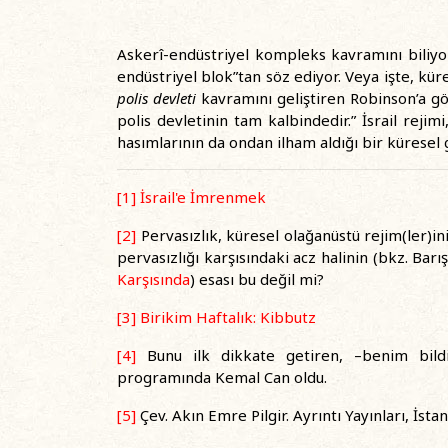
Askerî-endüstriyel kompleks kavramını biliyoru
endüstriyel blok”tan söz ediyor. Veya işte, kür
polis devleti
kavramını geliştiren Robinson’a gör
polis devletinin tam kalbindedir.” İsrail reji
hasımlarının da ondan ilham aldığı bir küresel
[1]
İsrail'e İmrenmek
[2]
Pervasızlık, küresel olağanüstü rejim(ler)in
pervasızlığı karşısındaki acz halinin (bkz. Barı
Karşısında
) esası bu değil mi?
[3]
Birikim Haftalık: Kibbutz
[4]
Bunu ilk dikkate getiren, –benim bildi
programında Kemal Can oldu.
[5]
Çev. Akın Emre Pilgir. Ayrıntı Yayınları, İsta