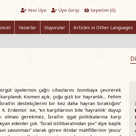
Yeni Üye
Üye Girişi
Sepetim (
0
)
üncel
Yazarlar
Duyurular
Articles in Other Languages
Di
h örgüt üyelerinin çağrı cihazlarını bombaya çevirerek
 karşılandı. Kısmen açık, çoğu gizli bir hayranlık… Fehim
“İsrail’in destekçilerini bir kez daha hayran bıraktığını”
K. Erdemol ise, “en karşıtlarının bile ‘hayranlık’ duyup
ı olması gerekmez, İsrail’in işgal politikalarına karşı
yan edenler çok. “İsrail istihbaratından şov” diye başlık
un savunması” olarak gören iktidar mahfillerinin ‘jeocu’