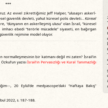
***
z. Az evvel zikrettiğimiz Jeff Halper, “ulusaşırı askerî-
esel güvenlik devleti, yahut küresel polis devleti…
Küresel
e, “dünyanın en askerîleşmiş ulusu” olan İsrail, “küresel
mi, imhacı ebedi “terörle mücadele” siyaseti, en bağırgan
 güvenlik rejimine model oluyor.
in normalleşmesinin bir katmanı değil mi zaten? İsrail’in
ş Özkul’un yazısı
İsrail'in Pervasızlığı ve Kural Tanımazlığı
ğim–-, 20 Eylül’de medyascope’daki “Haftaya Bakış”
nbul 2022, s. 187-188.