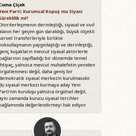
Cuma Çiçek
Yeni Parti: Kurumsal Kopuş mu Siyasi
Süreklilik mi?
Otoriterleşmenin derinleştiği, siyasal ve sivil
alanın her geçen gün daraldığı, büyük ölçekli
servet transferleriyle birlikte
yoksullaşmanın yaygınlaştığı ve derinleştiği,
genç kuşakların mevcut siyasal aktörlerle
bağlarının zayıfladığı bir dönemde temel
ihtiyaç, yalnızca mevcut muhalefetin yeniden
örgütlenmesi değil, daha geniş bir
demokratik siyasal merkezin kurulmasıdır.
Bu siyasal merkezi kurmaya aday Yeni
Parti'nin kuruluşu yalnızca örgütsel değil,
aynı zamanda kurucu siyasal tercihler
bağlamında değerlendirmeyi hak ediyor.