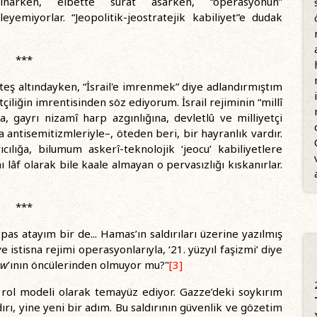
ınarken, elbette surat asarken, “operasyonun”
eyemiyorlar. “Jeopolitik-jeostratejik kabiliyet”e dudak
***
ateş altındayken, “İsrail'e imrenmek” diye adlandırmıştım
tçiliğin imrentisinden söz ediyorum. İsrail rejiminin “millî
a, gayrı nizamî harp azgınlığına, devletlû ve milliyetçi
ca antisemitizmleriyle–, öteden beri, bir hayranlık vardır.
cılığa, bilumum askerî-teknolojik ‘jeocu’ kabiliyetlere
nı lâf olarak bile kaale almayan o pervasızlığı kıskanırlar.
***
as atayım bir de... Hamas’ın saldırıları üzerine yazılmış
e istisna rejimi operasyonlarıyla, ‘21. yüzyıl faşizmi’ diye
ow
’ının öncülerinden olmuyor mu?"
[3]
rol modeli olarak temayüz ediyor. Gazze’deki soykırım
ırı, yine yeni bir adım. Bu saldırının güvenlik ve gözetim