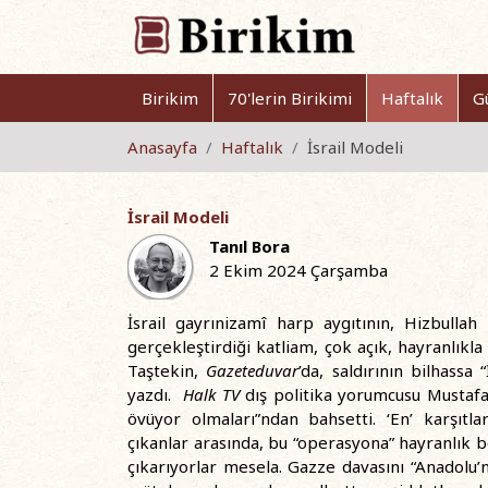
Birikim
70'lerin Birikimi
Haftalık
G
Anasayfa
Haftalık
İsrail Modeli
İsrail Modeli
Tanıl Bora
2 Ekim 2024 Çarşamba
İsrail gayrınizamî harp aygıtının, Hizbulla
gerçekleştirdiği katliam, çok açık, hayranlıkla
Taştekin,
Gazeteduvar
’da, saldırının bilhassa 
yazdı.
Halk TV
dış politika yorumcusu Mustafa 
övüyor olmaları”ndan bahsetti. ‘En’ karşıtlar
çıkanlar arasında, bu “operasyona” hayranlık be
çıkarıyorlar mesela. Gazze davasını “Anadolu’n