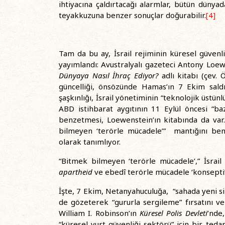
ihtiyacına çaldırtacağı alarmlar, bütün dünyad
teyakkuzuna benzer sonuçlar doğurabilir.
[4]
Tam da bu ay, İsrail rejiminin küresel güvenlik
yayımlandı: Avustralyalı gazeteci Antony Loe
Dünyaya Nasıl İhraç Ediyor?
adlı kitabı (çev.
güncelliği, önsözünde Hamas’ın 7 Ekim saldı
şaşkınlığı, İsrail yönetiminin “teknolojik üstünl
ABD istihbarat aygıtının 11 Eylül öncesi “b
benzetmesi, Loewenstein’ın kitabında da var
bilmeyen ‘terörle mücadele’” mantığını be
olarak tanımlıyor.
“Bitmek bilmeyen ‘terörle mücadele’,” İsrail 
apartheid
ve ebedî terörle mücadele ‘konsepti’
İşte, 7 Ekim, Netanyahuculuğa, “sahada yeni si
de gözeterek “gururla sergileme” fırsatını ve
William I. Robinson’ın
Küresel Polis Devleti
’nde,
“küresel yurt güvenliği sektörü” için bir teda