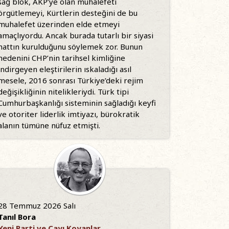
sağ blok, AKP’ye olan muhalefeti
örgütlemeyi, Kürtlerin desteğini de bu
muhalefet üzerinden elde etmeyi
amaçlıyordu. Ancak burada tutarlı bir siyasi
hattın kurulduğunu söylemek zor. Bunun
nedenini CHP’nin tarihsel kimliğine
indirgeyen eleştirilerin ıskaladığı asıl
mesele, 2016 sonrası Türkiye’deki rejim
değişikliğinin nitelikleriydi. Türk tipi
Cumhurbaşkanlığı sisteminin sağladığı keyfi
ve otoriter liderlik imtiyazı, bürokratik
alanın tümüne nüfuz etmişti.
28 Temmuz 2026 Salı
Tanıl Bora
Yeni Parti ve Çayı Koyanlar