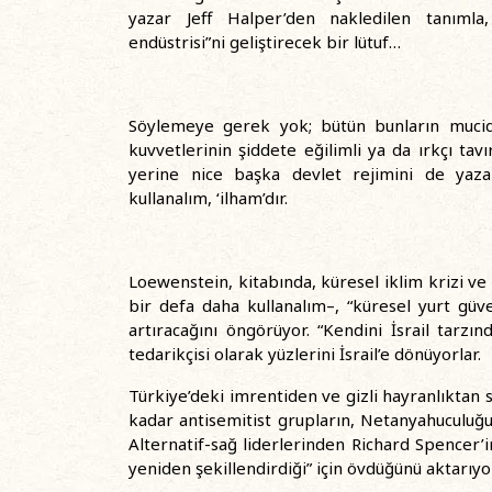
yazar Jeff Halper’den nakledilen tanımla, 
endüstrisi”ni geliştirecek bir lütuf…
Söylemeye gerek yok; bütün bunların mucidi 
kuvvetlerinin şiddete eğilimli ya da ırkçı tavı
yerine nice başka devlet rejimini de yazab
kullanalım, ‘ilham’dır.
Loewenstein, kitabında, küresel iklim krizi ve 
bir defa daha kullanalım–, “küresel yurt güv
artıracağını öngörüyor. “Kendini İsrail tarzı
tedarikçisi olarak yüzlerini İsrail’e dönüyorlar.
Türkiye’deki imrentiden ve gizli hayranlıktan s
kadar antisemitist grupların, Netanyahuculuğun
Alternatif-sağ liderlerinden Richard Spencer’in,
yeniden şekillendirdiği” için övdüğünü aktarıyo