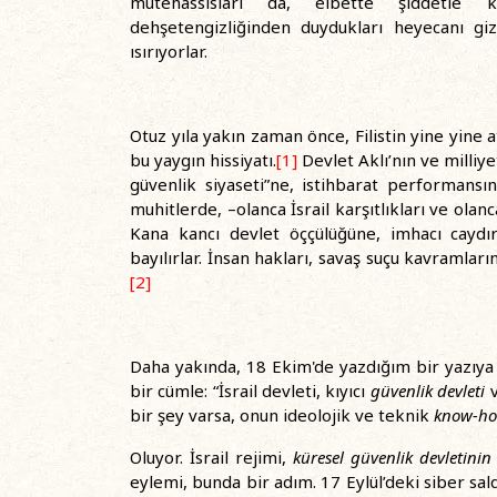
mütehassısları da, elbette şiddetle k
dehşetengizliğinden duydukları heyecanı gizl
ısırıyorlar.
Otuz yıla yakın zaman önce, Filistin yine yine 
bu yaygın hissiyatı.
[1]
Devlet Aklı’nın ve milliye
güvenlik siyaseti”ne, istihbarat performansın
muhitlerde, –olanca İsrail karşıtlıkları ve olan
Kana kancı devlet öççülüğüne, imhacı caydırı
bayılırlar. İnsan hakları, savaş suçu kavramları
[2]
Daha yakında, 18 Ekim'de yazdığım bir yazıya p
bir cümle: “İsrail devleti, kıyıcı
güvenlik devleti
v
bir şey varsa, onun ideolojik ve teknik
know-h
Oluyor. İsrail rejimi,
küresel güvenlik devletinin
eylemi, bunda bir adım. 17 Eylül’deki siber sald