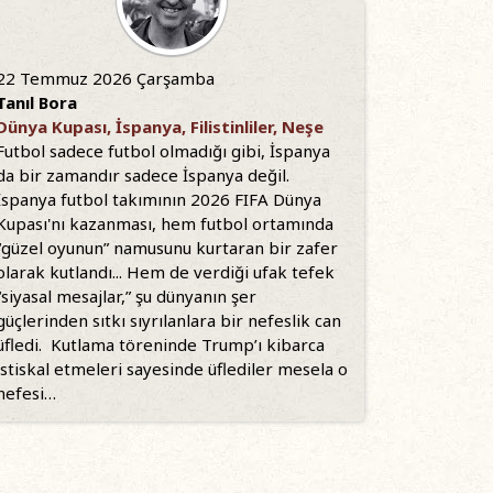
22 Temmuz 2026 Çarşamba
Tanıl Bora
Dünya Kupası, İspanya, Filistinliler, Neşe
Futbol sadece futbol olmadığı gibi, İspanya
da bir zamandır sadece İspanya değil.
İspanya futbol takımının 2026 FIFA Dünya
Kupası'nı kazanması, hem futbol ortamında
“güzel oyunun” namusunu kurtaran bir zafer
olarak kutlandı... Hem de verdiği ufak tefek
“siyasal mesajlar,” şu dünyanın şer
güçlerinden sıtkı sıyrılanlara bir nefeslik can
üfledi. Kutlama töreninde Trump’ı kibarca
istiskal etmeleri sayesinde üflediler mesela o
nefesi…