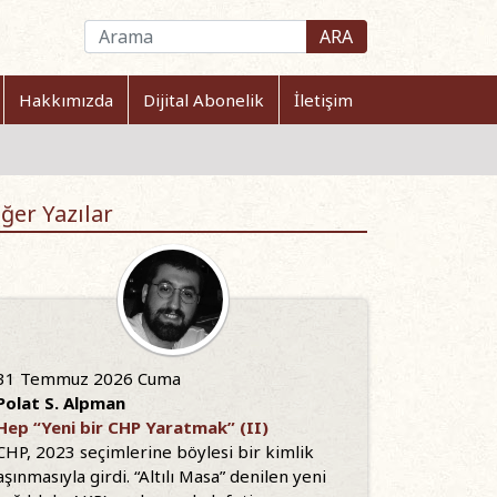
ARA
Hakkımızda
Dijital Abonelik
İletişim
ğer Yazılar
31 Temmuz 2026 Cuma
Polat S. Alpman
Hep “Yeni bir CHP Yaratmak” (II)
CHP, 2023 seçimlerine böylesi bir kimlik
aşınmasıyla girdi. “Altılı Masa” denilen yeni