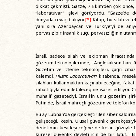
dikkat çekmişti. Gazze, 7 Ekim’den çok önce, r
“laboratuvar” işlevi görüyordu. “Gazze’de d
dünyada revaç buluyor.
[5]
Kitap, bu silah ve ek
yanı sıra Azerbaycan ve Türkiye’yi de anıyo
pervasız bir insanlık suçu pervasızlığının ut
İsrail, sadece silah ve ekipman ihracatında d
gözetim teknolojilerinde, –Anglosakson harcıâle
Gözetim ve izleme teknolojileri, çağrı cih
kalemdi.
Filistin Laboratuvarı
kitabında, mesela
silahları kullanmaktan kaçınabileceğine; fakat
rahatlığıyla edinilebileceğine işaret ediliyor.
muhalif gazeteciyi, İsrail’in ünlü gözetim şirk
Putin de, İsrail mahreçli gözetim ve telefon kors
Bu ay Lübnan’da gerçekleştirilen siber saldırıl
gelişeceği, kesin. Ulusal güvenlik gerekçesi
denetimin kesifleşeceğine de kesin gözüyle ba
küresel güvenlik devleti için de bir lütuf… İ