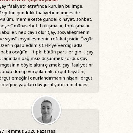
Çay ‘faaliyeti’ etrafında kurulan bu imge,
örgütün gündelik faaliyetinin imgesidir.
Malûm, memlekette gündelik hayat, sohbet,
beşerî münasebet, buluşmalar, toplaşmalar,
kabuller, hep çaylı olur. Çay, sosyalleşmenin
ve siyasî sosyalleşmenin refakatçisidir. Özgür
Özel’in gasp edilmiş CHP’ye verdiği adla
“baba ocağı”nı, -tıpkı bütün partiler gibi-, çay
ocağından bağımsız düşünmek zordur. Çay
imgesinin böyle altını çizmek, çay ‘faaliyetini’
dönüp dönüp vurgulamak, örgüt hayatını,
örgüt emeğini onurlandırmanın nişanı, örgüt
emeğine yapılan duygusal yatırımın ifadesi.
27 Temmuz 2026 Pazartesi