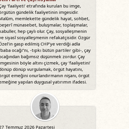
Çay ‘faaliyeti’ etrafında kurulan bu imge,
örgütün gündelik faaliyetinin imgesidir.
Malûm, memlekette gündelik hayat, sohbet,
beşerî münasebet, buluşmalar, toplaşmalar,
kabuller, hep çaylı olur. Çay, sosyalleşmenin
ve siyasî sosyalleşmenin refakatçisidir. Özgür
Özel’in gasp edilmiş CHP’ye verdiği adla
“baba ocağı”nı, -tıpkı bütün partiler gibi-, çay
ocağından bağımsız düşünmek zordur. Çay
imgesinin böyle altını çizmek, çay ‘faaliyetini’
dönüp dönüp vurgulamak, örgüt hayatını,
örgüt emeğini onurlandırmanın nişanı, örgüt
emeğine yapılan duygusal yatırımın ifadesi.
27 Temmuz 2026 Pazartesi