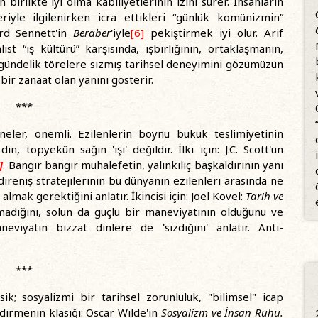
n birlikte iyi olma kabiliyetlerinin izini sürer. İnsanların
leriyle ilgilenirken icra ettikleri “günlük komünizmin”
ard Sennett'in
Beraber
'iyle
[6]
pekiştirmek iyi olur. Arif
ist “iş kültürü” karşısında, işbirliğinin, ortaklaşmanın,
e, gündelik törelere sızmış tarihsel deneyimini gözümüzün
bir zanaat olan yanını gösterir.
***
ineler, önemli. Ezilenlerin boynu bükük teslimiyetinin
n, topyekûn sağın 'işi' değildir. İlki için: J.C. Scott'un
]
. Bangır bangır muhalefetin, yalınkılıç başkaldırının yanı
ireniş stratejilerinin bu dünyanın ezilenleri arasında ne
lmak gerektiğini anlatır. İkincisi için: Joel Kovel:
Tarih ve
adığını, solun da güçlü bir maneviyatının olduğunu ve
yatın bizzat dinlere de 'sızdığını' anlatır. Anti-
***
asik; sosyalizmi bir tarihsel zorunluluk, "bilimsel" icap
dirmenin klasiği: Oscar Wilde'ın
Sosyalizm ve İnsan Ruhu.