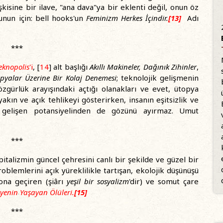
şkisine bir ilave, "ana dava"ya bir eklenti değil, onun öz
unun için: bell hooks'un
Feminizm Herkes İçindir.
[13]
Adı
***
eknopolis
'i
, [
14
] alt başlığı
Akıllı Makineler, Dağınık Zihinler
,
opyalar Üzerine Bir Kolaj Denemesi
; teknolojik gelişmenin
zgürlük arayışındaki açtığı olanakları ve evet, ütopya
; yakın ve açık tehlikeyi gösterirken, insanın eşitsizlik ve
n gelişen potansiyelinden de gözünü ayırmaz. Umut
***
italizmin güncel çehresini canlı bir şekilde ve güzel bir
oblemlerini açık yüreklilikle tartışan, ekolojik düşünüşü
ona geçiren (şiârı
yeşil bir sosyalizm
'dir) ve somut çare
enin Yaşayan Ölüleri.
[
15]
***