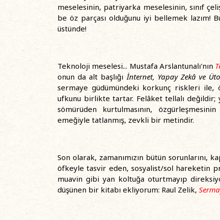
meselesinin, patriyarka meselesinin, sınıf çeli
be öz parçası olduğunu iyi bellemek lazım! B
üstünde!
Teknoloji meselesi... Mustafa Arslantunalı'nın
T
onun da alt başlığı
İnternet, Yapay Zekâ ve Üt
sermaye güdümündeki korkunç riskleri ile, ö
ufkunu birlikte tartar. Felâket tellalı değildir
sömürüden kurtulmasının, özgürleşmesini
emeğiyle tatlanmış, zevkli bir metindir.
Son olarak, zamanımızın bütün sorunlarını, kap
öfkeyle tasvir eden, sosyalist/sol hareketin pr
muavin gibi yan koltuğa oturtmayıp direksiy
düşünen bir kitabı ekliyorum: Raul Zelik,
Sermay