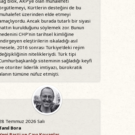
sağ blok, AKP’ye olan muhalefeti
örgütlemeyi, Kürtlerin desteğini de bu
muhalefet üzerinden elde etmeyi
amaçlıyordu. Ancak burada tutarlı bir siyasi
hattın kurulduğunu söylemek zor. Bunun
nedenini CHP’nin tarihsel kimliğine
indirgeyen eleştirilerin ıskaladığı asıl
mesele, 2016 sonrası Türkiye’deki rejim
değişikliğinin nitelikleriydi. Türk tipi
Cumhurbaşkanlığı sisteminin sağladığı keyfi
ve otoriter liderlik imtiyazı, bürokratik
alanın tümüne nüfuz etmişti.
28 Temmuz 2026 Salı
Tanıl Bora
Yeni Parti ve Çayı Koyanlar