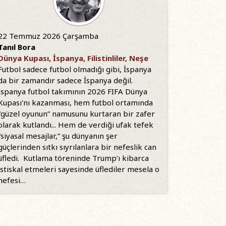
22 Temmuz 2026 Çarşamba
Tanıl Bora
Dünya Kupası, İspanya, Filistinliler, Neşe
Futbol sadece futbol olmadığı gibi, İspanya
da bir zamandır sadece İspanya değil.
İspanya futbol takımının 2026 FIFA Dünya
Kupası'nı kazanması, hem futbol ortamında
“güzel oyunun” namusunu kurtaran bir zafer
olarak kutlandı... Hem de verdiği ufak tefek
“siyasal mesajlar,” şu dünyanın şer
güçlerinden sıtkı sıyrılanlara bir nefeslik can
üfledi. Kutlama töreninde Trump’ı kibarca
istiskal etmeleri sayesinde üflediler mesela o
nefesi…