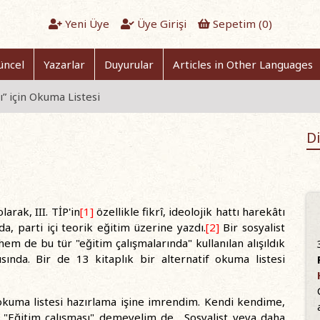
Yeni Üye
Üye Girişi
Sepetim (
0
)
üncel
Yazarlar
Duyurular
Articles in Other Languages
ı” için Okuma Listesi
Di
arak, III. TİP'in
[1]
özellikle fikrî, ideolojik hattı harekâtı
, parti içi teorik eğitim üzerine yazdı.
[2]
Bir sosyalist
em de bu tür "eğitim çalışmalarında" kullanılan alışıldık
ında. Bir de 13 kitaplık bir alternatif okuma listesi
kuma listesi hazırlama işine imrendim. Kendi kendime,
. "Eğitim çalışması" demeyelim de... Sosyalist veya daha