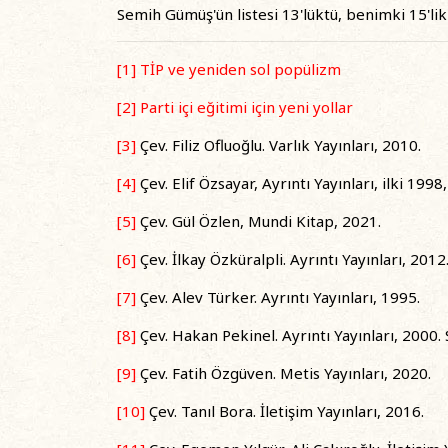
Semih Gümüş'ün listesi 13'lüktü, benimki 15'lik o
[1]
TİP ve yeniden sol popülizm
[2]
Parti içi eğitimi için yeni yollar
[3]
Çev. Filiz Ofluoğlu. Varlık Yayınları, 2010.
[4]
Çev. Elif Özsayar, Ayrıntı Yayınları, ilki 1998,
[5]
Çev. Gül Özlen, Mundi Kitap, 2021.
[6]
Çev. İlkay Özküralpli. Ayrıntı Yayınları, 2012
[7]
Çev. Alev Türker. Ayrıntı Yayınları, 1995.
[8]
Çev. Hakan Pekinel. Ayrıntı Yayınları, 2000. S
[9]
Çev. Fatih Özgüven. Metis Yayınları, 2020.
[10]
Çev. Tanıl Bora. İletişim Yayınları, 2016.