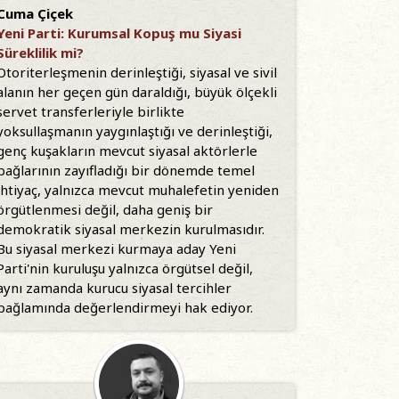
Cuma Çiçek
Yeni Parti: Kurumsal Kopuş mu Siyasi
Süreklilik mi?
Otoriterleşmenin derinleştiği, siyasal ve sivil
alanın her geçen gün daraldığı, büyük ölçekli
servet transferleriyle birlikte
yoksullaşmanın yaygınlaştığı ve derinleştiği,
genç kuşakların mevcut siyasal aktörlerle
bağlarının zayıfladığı bir dönemde temel
ihtiyaç, yalnızca mevcut muhalefetin yeniden
örgütlenmesi değil, daha geniş bir
demokratik siyasal merkezin kurulmasıdır.
Bu siyasal merkezi kurmaya aday Yeni
Parti'nin kuruluşu yalnızca örgütsel değil,
aynı zamanda kurucu siyasal tercihler
bağlamında değerlendirmeyi hak ediyor.