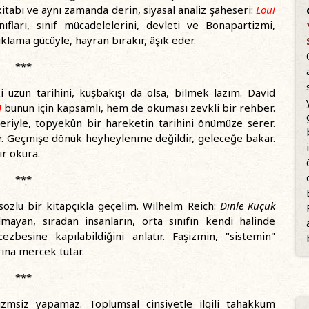
itabı ve aynı zamanda derin, siyasal analiz şaheseri:
Loui
nıfları, sınıf mücadelelerini, devleti ve Bonapartizmi,
lama gücüyle, hayran bırakır, âşık eder.
***
 uzun tarihini, kuşbakışı da olsa, bilmek lazım. David
]
bunun için kapsamlı, hem de okuması zevkli bir rehber.
eleriyle, topyekûn bir hareketin tarihini önümüze serer.
r. Geçmişe dönük heyheylenme değildir, geleceğe bakar.
r okura.
***
 sözlü bir kitapçıkla geçelim. Wilhelm Reich:
Dinle Küçük
ayan, sıradan insanların, orta sınıfın kendi halinde
ezbesine kapılabildiğini anlatır. Faşizmin, "sistemin"
ına mercek tutar.
***
izmsiz yapamaz. Toplumsal cinsiyetle ilgili tahakküm