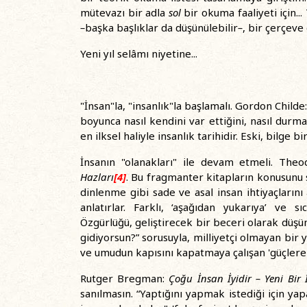
mütevazı bir adla
sol
bir okuma faaliyeti için..
–
başka başlıklar da düşünülebilir
–
, bir çerçeve
Yeni yıl selâmı niyetine...
"İnsan"la, "insanlık"la başlamalı. Gordon Childe
boyunca nasıl kendini var ettiğini, nasıl durmak
en ilksel haliyle insanlık tarihidir. Eski, bilge bi
İnsanın "olanakları" ile devam etmeli. The
Hazları
[4]
. Bu fragmanter kitapların konusunu 
dinlenme gibi sade ve asal insan ihtiyaçlarını 
anlatırlar. Farklı, ‘aşağıdan yukarıya’ ve 
Özgürlüğü, geliştirecek bir beceri olarak düşü
gidiyorsun?” sorusuyla, milliyetçi olmayan bir y
ve umudun kapısını kapatmaya çalışan 'güçlere' 
Rutger Bregman:
Çoğu İnsan İyidir – Yeni Bir 
sanılmasın. “Yaptığını yapmak istediği için ya