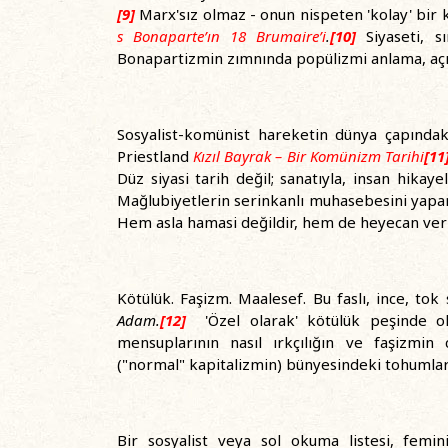
[9]
Marx'sız olmaz - onun nispeten 'kolay' bir k
s Bonaparte’ın 18 Brumaire’i
.
[10]
Siyaseti, sı
Bonapartizmin zımnında popülizmi anlama, açık
Sosyalist-komünist hareketin dünya çapındaki
Priestland
Kızıl Bayrak – Bir Komünizm Tarihi
[
11
Düz siyasi tarih değil; sanatıyla, insan hikay
Mağlubiyetlerin serinkanlı muhasebesini yapa
Hem asla hamasi değildir, hem de heyecan veri
Kötülük. Faşizm. Maalesef. Bu faslı, ince, tok
Adam.
[12]
'Özel olarak' kötülük peşinde olm
mensuplarının nasıl ırkçılığın ve faşizmin c
("normal" kapitalizmin) bünyesindeki tohumlar
Bir sosyalist veya sol okuma listesi, femin