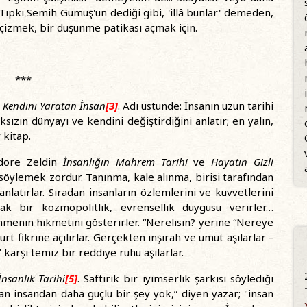
. Tıpkı Semih Gümüş'ün dediği gibi, 'illâ bunlar' demeden,
 çizmek, bir düşünme patikası açmak için.
***
:
Kendini Yaratan İnsan
[3]
. Adı üstünde: İnsanın uzun tarihi
sızın dünyayı ve kendini değiştirdiğini anlatır; en yalın,
r kitap.
odore Zeldin
İnsanlığın Mahrem Tarihi
ve
Hayatın Gizli
söylemek zordur. Tanınma, kale alınma, birisi tarafından
anlatırlar. Sıradan insanların özlemlerini ve kuvvetlerini
sıcak bir kozmopolitlik, evrensellik duygusu verirler…
nmenin hikmetini gösterirler. “Nerelisin? yerine “Nereye
urt fikrine açılırlar. Gerçekten inşirah ve umut aşılarlar
–
karşı temiz bir reddiye ruhu aşılarlar.
İnsanlık Tarihi
[5]
. Saftirik bir iyimserlik şarkısı söylediği
pan insandan daha güçlü bir şey yok,” diyen yazar; "insan