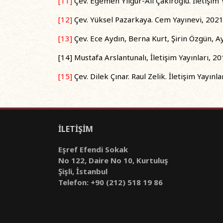
[11]
Çev. Egemen Yılgür-Ali Çakıroğlu. İletişim Y
[12]
Çev. Yüksel Pazarkaya. Cem Yayınevi, 2021
[13]
Çev. Ece Aydın, Berna Kurt, Şirin Özgün, Ays
[14] Mustafa Arslantunalı, İletişim Yayınları, 20
[15]
Çev. Dilek Çınar. Raul Zelik. İletişim Yayınla
İLETİŞİM
Eşref Efendi Sokak
No 122, Daire No 10, Kurtuluş
Şişli, İstanbul
Telefon: +90 (212) 518 19 86