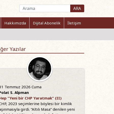
ARA
Hakkımızda
Dijital Abonelik
İletişim
ğer Yazılar
31 Temmuz 2026 Cuma
Polat S. Alpman
Hep “Yeni bir CHP Yaratmak” (II)
CHP, 2023 seçimlerine böylesi bir kimlik
aşınmasıyla girdi. “Altılı Masa” denilen yeni