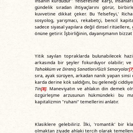
insanın kurdudur" 'felsefesine' karşı, insanları
gündelik sıradan ihtiyaçlarını görür, birbir
kuvvetine dikkat çeker. Bu 'felsefeyi,' Rich
sosyolog, yarışmacı, rekabetçi, bencil kapital
sadece siyasal yapılara değil dinsel ritüeller
önüne getirir. İşbirliğinin, dayanışmanın bizzat 
Yitik sayılan topraklarda bulunabilecek haz
arkasında bir şeyler fokurduyor olabilir; ve di
Tahakküm ve Direniş Sanatları/Gizli Senaryolar
[7
sıra, ayak sürüyen, arkadan nanik yapan sinsi d
karda derine kök saldığını, bu geleneği ciddiye a
Tin
[8]
. Maneviyatın ve ahlakın din demek olm
özgürleşme arzusunun hükmündeki bu manevi
kapitalizmin "ruhani" temellerini anlatır.
Klasiklere gelebiliriz. İlki, 'romantik' bir kl
olmaktan ziyade ahlaki tercih olarak temellen