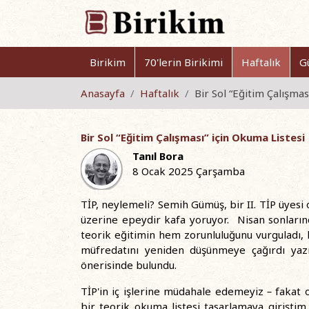
Birikim
70'lerin Birikimi
Haftalık
G
Anasayfa
Haftalık
Bir Sol “Eğitim Çalışmas
Bir Sol “Eğitim Çalışması” için Okuma Listesi
Tanıl Bora
8 Ocak 2025 Çarşamba
TİP, neylemeli? Semih Gümüş, bir II. TİP üyesi ol
üzerine epeydir kafa yoruyor. Nisan sonlarında
teorik eğitimin hem zorunluluğunu vurguladı, h
müfredatını yeniden düşünmeye çağırdı yazıs
önerisinde bulundu.
TİP'in iç işlerine müdahale edemeyiz
–
fakat o
bir teorik okuma listesi tasarlamaya giriştim