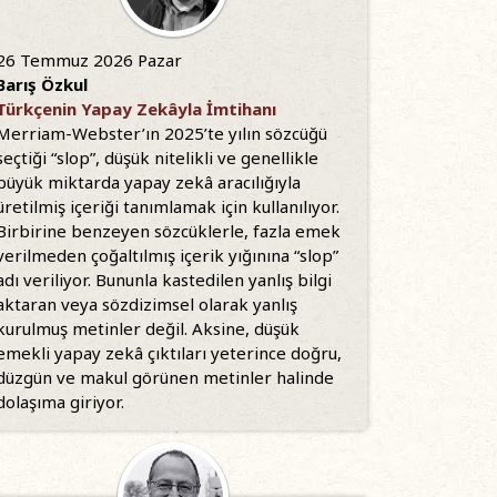
26 Temmuz 2026 Pazar
Barış Özkul
Türkçenin Yapay Zekâyla İmtihanı
Merriam-Webster’ın 2025’te yılın sözcüğü
seçtiği “slop”, düşük nitelikli ve genellikle
büyük miktarda yapay zekâ aracılığıyla
üretilmiş içeriği tanımlamak için kullanılıyor.
Birbirine benzeyen sözcüklerle, fazla emek
verilmeden çoğaltılmış içerik yığınına “slop”
adı veriliyor. Bununla kastedilen yanlış bilgi
aktaran veya sözdizimsel olarak yanlış
kurulmuş metinler değil. Aksine, düşük
emekli yapay zekâ çıktıları yeterince doğru,
düzgün ve makul görünen metinler halinde
dolaşıma giriyor.