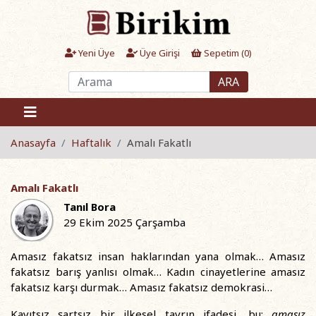
Yeni Üye
Üye Girişi
Sepetim (
0
)
ARA
Anasayfa
Haftalık
Amalı Fakatlı
Amalı Fakatlı
Tanıl Bora
29 Ekim 2025 Çarşamba
Amasız fakatsız insan haklarından yana olmak… Amasız
fakatsız barış yanlısı olmak… Kadın cinayetlerine amasız
fakatsız karşı durmak… Amasız fakatsız demokrasi…
Kayıtsız şartsız bir ilkesel tavrın ifadesi, bu:
amasız