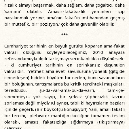
rızalık almayı başarmak, daha sağlam, daha çoğaltıcı, daha
‘samimi’ olabilir. Amasız-fakatsızlık yeminleri içip
naralanmak yerine, ama’nın fakat’ın imtihanından geçmiş
bir müttefik, bir ‘pozisyon,’ çok daha güvenilir olabilir.
***
Cumhuriyet tarihinin en büyük gürültü koparan ama-fakat
vak’ası olduğunu söyleyebileceğimiz, 2010 anayasa
referandumuyla ilgili tartışmayı serinkanlılıkla düşünürsek
- ki cumhuriyet tarihinin en serinkansız düşünülen
vak’asıdır... “Yetmez ama evet” savunusuna yönelik (gitgide
cinnetleşen) hiddeti büyüten bir neden, bunu savunanların
bir bölüğünün, tartışmalarda bu kritik tercihteki müşkülatı,
tereddüdü, şu-da–var-ama-bu-da-var’ı, tam-içe-
sinmemeyi… yok sayıp, bir şeksiz şüphesizlik tavrını
zorlaması değil miydi? Ki aynısı, tabii ki hayırcıların bazıları
için de geçerli. (Bir boykotçu konuşuyor!) Yani, amalı fakatlı
bir tercihi, -plebisiter mantığın ikiciliğine tamamen teslim
olarak-, amasız fakatsızlığa sığdırmaya (tıkıştırmaya)
çalışmak…