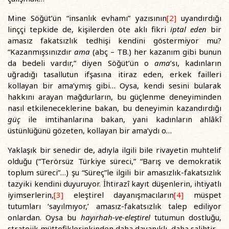
Mine Söğüt’ün “insanlık evhamı” yazısının
[2]
uyandırdığı
linççi tepkide de, kişilerden öte aklı fikri
iptal eden
bir
amasız fakatsızlık tedhişi kendini göstermiyor mu?
“Kazanmışsınızdır
ama
(abç – TB.) her kazanım gibi bunun
da bedeli vardır,” diyen Söğüt’ün o
ama
’sı, kadınların
uğradığı tasallutun ifşasına itiraz eden, erkek failleri
kollayan bir ama’ymış gibi… Oysa, kendi sesini bularak
hakkını arayan mağdurların, bu güçlenme deneyiminden
nasıl etkileneceklerine bakan, bu deneyimin kazandırdığı
güç
ile imtihanlarına bakan, yani kadınların ahlâkî
üstünlüğünü gözeten, kollayan bir ama’ydı o…
Yaklaşık bir senedir de, adıyla ilgili bile rivayetin muhtelif
olduğu (“Terörsüz Türkiye süreci,” “Barış ve demokratik
toplum süreci”…) şu “Süreç”le ilgili bir amasızlık-fakatsızlık
tazyiki kendini duyuruyor. İhtirazî kayıt düşenlerin, ihtiyatlı
iyimserlerin,
[3]
eleştirel dayanışmacıların
[4]
müspet
tutumları ‘sayılmıyor,’ amasız-fakatsızlık talep ediliyor
onlardan. Oysa bu
hayırhah-ve-eleştirel
tutumun dostluğu,
stratejik müttefiklerinkinden daha dayanıklı, daha salihtir.