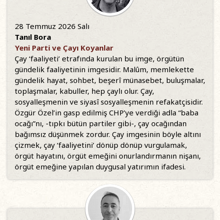
28 Temmuz 2026 Salı
Tanıl Bora
Yeni Parti ve Çayı Koyanlar
Çay ‘faaliyeti’ etrafında kurulan bu imge, örgütün
gündelik faaliyetinin imgesidir. Malûm, memlekette
gündelik hayat, sohbet, beşerî münasebet, buluşmalar,
toplaşmalar, kabuller, hep çaylı olur. Çay,
sosyalleşmenin ve siyasî sosyalleşmenin refakatçisidir.
Özgür Özel’in gasp edilmiş CHP’ye verdiği adla “baba
ocağı”nı, -tıpkı bütün partiler gibi-, çay ocağından
bağımsız düşünmek zordur. Çay imgesinin böyle altını
çizmek, çay ‘faaliyetini’ dönüp dönüp vurgulamak,
örgüt hayatını, örgüt emeğini onurlandırmanın nişanı,
örgüt emeğine yapılan duygusal yatırımın ifadesi.