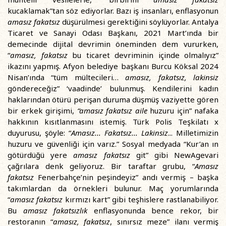
kucaklamak”tan söz ediyorlar. Bazı iş insanları, enflasyonun
amasız fakatsız
düşürülmesi gerektiğini söylüyorlar. Antalya
Ticaret ve Sanayi Odası Başkanı, 2021 Mart’ında bir
demecinde dijital devrimin öneminden dem vururken,
“
amasız, fakatsız
bu ticaret devriminin içinde olmalıyız”
ikazını yapmış. Afyon belediye başkanı Burcu Köksal 2024
Nisan’ında “tüm mültecileri…
amasız, fakatsız, lakinsiz
göndereceğiz” ‘vaadinde’ bulunmuş. Kendilerini kadın
haklarından ötürü perişan duruma düşmüş vaziyette gören
bir erkek girişimi,
“amasız fakatsız aile
huzuru için” nafaka
hakkının kısıtlanmasını istemiş. Türk Polis Teşkilatı x
duyurusu, şöyle: “
Amasız... Fakatsız... Lakinsiz
... Milletimizin
huzuru ve güvenliği için varız.” Sosyal medyada “Kur’an ın
götürdüğü yere
amasız fakatsız
git” gibi NewAgevari
çağrılara denk geliyoruz. Bir taraftar grubu, “
Amasız
fakatsız
Fenerbahçe’nin peşindeyiz” andı vermiş – başka
takımlardan da örnekleri bulunur. Maç yorumlarında
“
amasız fakatsız
kırmızı kart” gibi teşhislere rastlanabiliyor.
Bu
amasız fakatsızlık
enflasyonunda bence rekor, bir
restoranın “
amasız, fakatsız
, sınırsız meze” ilanı vermiş