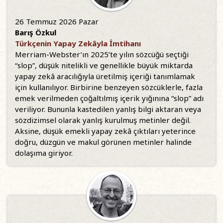
26 Temmuz 2026 Pazar
Barış Özkul
Türkçenin Yapay Zekâyla İmtihanı
Merriam-Webster’ın 2025’te yılın sözcüğü seçtiği
“slop”, düşük nitelikli ve genellikle büyük miktarda
yapay zekâ aracılığıyla üretilmiş içeriği tanımlamak
için kullanılıyor. Birbirine benzeyen sözcüklerle, fazla
emek verilmeden çoğaltılmış içerik yığınına “slop” adı
veriliyor. Bununla kastedilen yanlış bilgi aktaran veya
sözdizimsel olarak yanlış kurulmuş metinler değil.
Aksine, düşük emekli yapay zekâ çıktıları yeterince
doğru, düzgün ve makul görünen metinler halinde
dolaşıma giriyor.