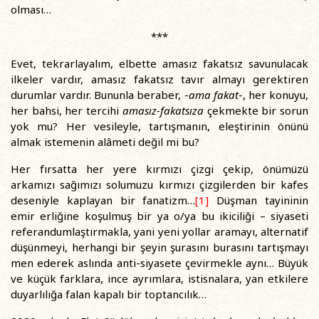
olması…
***
Evet, tekrarlayalım, elbette amasız fakatsız savunulacak
ilkeler vardır, amasız fakatsız tavır almayı gerektiren
durumlar vardır. Bununla beraber, -
ama fakat
-, her konuyu,
her bahsi, her tercihi
amasız-fakatsıza
çekmekte bir sorun
yok mu? Her vesileyle, tartışmanın, eleştirinin önünü
almak istemenin alâmeti değil mi bu?
Her fırsatta her yere kırmızı çizgi çekip, önümüzü
arkamızı sağımızı solumuzu kırmızı çizgilerden bir kafes
deseniyle kaplayan bir fanatizm…
[1]
Düşman tayininin
emir erliğine koşulmuş bir ya o/ya bu ikiciliği – siyaseti
referandumlaştırmakla, yani yeni yollar aramayı, alternatif
düşünmeyi, herhangi bir şeyin şurasını burasını tartışmayı
men ederek aslında anti-siyasete çevirmekle aynı… Büyük
ve küçük farklara, ince ayrımlara, istisnalara, yan etkilere
duyarlılığa falan kapalı bir toptancılık…