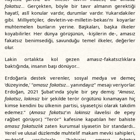
fakatsız
… Gerçekten, böyle bir tavır almanın gerektiği
hayatî, aslî konular vardır, durumlar vardır. Yukarıdakiler
gibi. Milliyetçiler, devletin-ve-milletin-bekası’nı koyarlar
muhtemelen bunların yerine. Başkaları, başka ilkeler
koyabilirler. Her dünya görüşünün, -kişilerin de-, amasız
fakatsız benimsediği, savunduğu temel ilkeler, değerler
olur.
Lakin ortalıkta kol gezen amasız-fakatsızlıklara
baktığında, insanın başı dönüyor…
Erdoğan’a destek verenler, sosyal medya ve demeç
‘düzeyinde,’ “
amasız fakatsız
… yanındayız” mesajı veriyorlar.
Erdoğan, 2021 Şubat’ında şöyle bir şey demiş: “
Amasız,
fakatsız
,
lakinsiz
bir şekilde terör örgütünü kınamayan hiç
kimse kendini bu ülkenin partisi, siyasetçisi olarak takdim
edemez.” (
Amasız fakatsız
’ın
lakinsiz
ilavelisi de epey
rağbet görüyor.) “Terör” kafesine kapatılan her bahiste
amasız fakatsızlık
zaten kurumsal siyasetin bir standardı...
Yerel ve ulusal düzlemde muhtelif makam mevki sahipleri,
muhtelif vesilelerle, “birbirini
amasız fakatsız