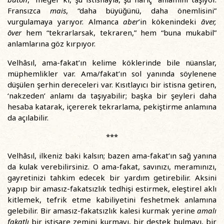
Fransızca
mais
, “daha büyüğünü, daha önemlisini”
vurgulamaya yarıyor. Almanca
aber
’in kökenindeki
āver,
ōver
hem “tekrarlarsak, tekraren,” hem “buna mukabil”
anlamlarına göz kırpıyor.
Velhâsıl, ama-fakat’ın kelime köklerinde bile nüanslar,
müphemlikler var. Ama/fakat’ın sol yanında söylenene
düşülen şerhin dereceleri var. Kısıtlayıcı bir istisna getiren,
‘nakzeden’ anlamı da taşıyabilir; başka bir şeyleri daha
hesaba katarak, içererek tekrarlama, pekiştirme anlamına
da açılabilir.
***
Velhâsıl, ilkeniz baki kalsın; bazen ama-fakat’ın sağ yanına
da kulak verebilirsiniz. O ama-fakat, savınızı, meramınızı,
gayretinizi tahkim edecek bir yardım getirebilir. Aksini
yapıp bir amasız-fakatsızlık tedhişi estirmek, eleştirel aklı
kitlemek, tefrik etme kabiliyetini feshetmek anlamına
gelebilir. Bir amasız-fakatsızlık kalesi kurmak yerine
amalı
fakatlı
bir istişare zemini kurmayı, bir destek bulmayı, bir