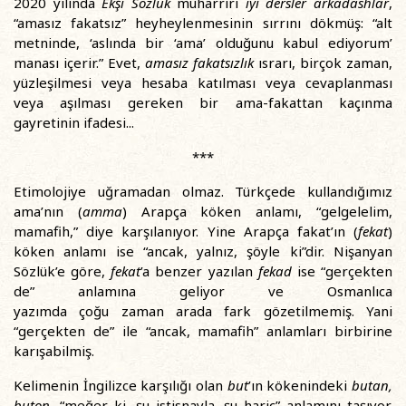
2020 yılında
Ekşi Sözlük
muharriri
iyi dersler arkadashlar
,
“amasız fakatsız” heyheylenmesinin sırrını dökmüş: “alt
metninde, ‘aslında bir ‘ama’ olduğunu kabul ediyorum’
manası içerir.” Evet,
amasız fakatsızlık
ısrarı, birçok zaman,
yüzleşilmesi veya hesaba katılması veya cevaplanması
veya aşılması gereken bir ama-fakattan kaçınma
gayretinin ifadesi...
***
Etimolojiye uğramadan olmaz. Türkçede kullandığımız
ama’nın (
amma
) Arapça köken anlamı, “gelgelelim,
mamafih,” diye karşılanıyor. Yine Arapça fakat’ın (
fekat
)
köken anlamı ise “ancak, yalnız, şöyle ki”dir. Nişanyan
Sözlük’e göre,
fekat
’a benzer yazılan
fekad
ise “gerçekten
de” anlamına geliyor ve Osmanlıca
yazımda çoğu zaman arada fark gözetilmemiş. Yani
“gerçekten de” ile “ancak, mamafih” anlamları birbirine
karışabilmiş.
Kelimenin İngilizce karşılığı olan
but
’ın kökenindeki
butan,
buton
, “meğer ki, şu istisnayla, şu hariç” anlamını taşıyor.