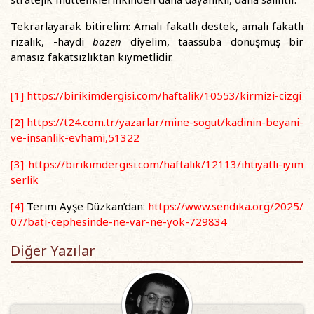
Tekrarlayarak bitirelim: Amalı fakatlı destek, amalı fakatlı
rızalık, -haydi
bazen
diyelim, taassuba dönüşmüş bir
amasız fakatsızlıktan kıymetlidir.
[1]
https://birikimdergisi.com/haftalik/10553/kirmizi-cizgi
[2]
https://t24.com.tr/yazarlar/mine-sogut/kadinin-beyani-
ve-insanlik-evhami,51322
[3]
https://birikimdergisi.com/haftalik/12113/ihtiyatli-iyim
serlik
[4]
Terim Ayşe Düzkan’dan:
https://www.sendika.org/2025/
07/bati-cephesinde-ne-var-ne-yok-729834
Diğer Yazılar