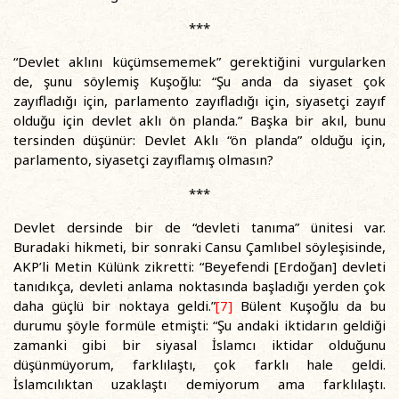
***
“Devlet aklını küçümsememek” gerektiğini vurgularken
de, şunu söylemiş Kuşoğlu: “Şu anda da siyaset çok
zayıfladığı için, parlamento zayıfladığı için, siyasetçi zayıf
olduğu için devlet aklı ön planda.” Başka bir akıl, bunu
tersinden düşünür: Devlet Aklı “ön planda” olduğu için,
parlamento, siyasetçi zayıflamış olmasın?
***
Devlet dersinde bir de “devleti tanıma” ünitesi var.
Buradaki hikmeti, bir sonraki Cansu Çamlıbel söyleşisinde,
AKP’li Metin Külünk zikretti: “Beyefendi [Erdoğan] devleti
tanıdıkça, devleti anlama noktasında başladığı yerden çok
daha güçlü bir noktaya geldi.”
[7]
Bülent Kuşoğlu da bu
durumu şöyle formüle etmişti: “Şu andaki iktidarın geldiği
zamanki gibi bir siyasal İslamcı iktidar olduğunu
düşünmüyorum, farklılaştı, çok farklı hale geldi.
İslamcılıktan uzaklaştı demiyorum ama farklılaştı.