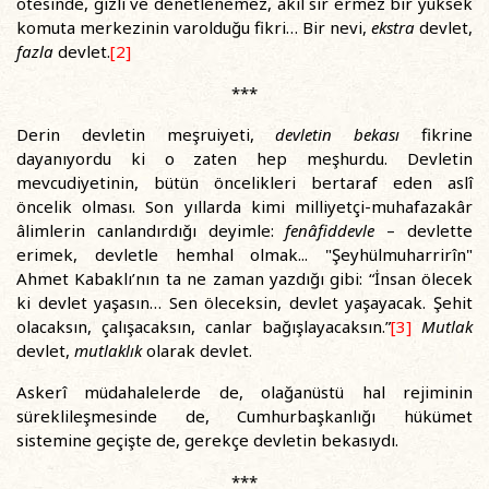
ötesinde, gizli ve denetlenemez, akıl sır ermez bir yüksek
komuta merkezinin varolduğu fikri… Bir nevi,
ekstra
devlet,
fazla
devlet.
[2]
***
Derin devletin meşruiyeti,
devletin bekası
fikrine
dayanıyordu ki o zaten hep meşhurdu. Devletin
mevcudiyetinin, bütün öncelikleri bertaraf eden aslî
öncelik olması. Son yıllarda kimi milliyetçi-muhafazakâr
âlimlerin canlandırdığı deyimle:
fenâfiddevle
– devlette
erimek, devletle hemhal olmak... "Şeyhülmuharrirîn"
Ahmet Kabaklı’nın ta ne zaman yazdığı gibi: “İnsan ölecek
ki devlet yaşasın… Sen öleceksin, devlet yaşayacak. Şehit
olacaksın, çalışacaksın, canlar bağışlayacaksın.”
[3]
Mutlak
devlet,
mutlaklık
olarak devlet.
Askerî müdahalelerde de, olağanüstü hal rejiminin
süreklileşmesinde de, Cumhurbaşkanlığı hükümet
sistemine geçişte de, gerekçe devletin bekasıydı.
***