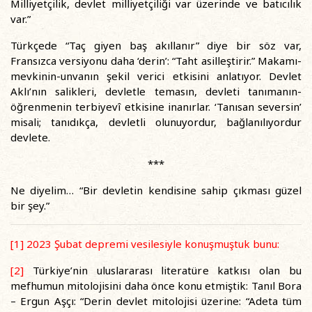
Milliyetçilik, devlet milliyetçiliği var üzerinde ve batıcılık
var.”
Türkçede “Taç giyen baş akıllanır” diye bir söz var,
Fransızca versiyonu daha ‘derin’: “Taht asilleştirir.” Makamı-
mevkinin-unvanın şekil verici etkisini anlatıyor. Devlet
Aklı’nın salikleri, devletle temasın, devleti tanımanın-
öğrenmenin terbiyevî etkisine inanırlar. ‘Tanısan seversin’
misali; tanıdıkça, devletli olunuyordur, bağlanılıyordur
devlete.
***
Ne diyelim… “Bir devletin kendisine sahip çıkması güzel
bir şey.”
[1]
2023 Şubat depremi vesilesiyle konuşmuştuk bunu:
[2]
Türkiye’nin uluslararası literatüre katkısı olan bu
mefhumun mitolojisini daha önce konu etmiştik: Tanıl Bora
– Ergun Aşçı: “Derin devlet mitolojisi üzerine: “Adeta tüm