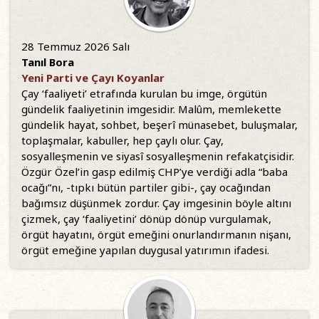
28 Temmuz 2026 Salı
Tanıl Bora
Yeni Parti ve Çayı Koyanlar
Çay ‘faaliyeti’ etrafında kurulan bu imge, örgütün
gündelik faaliyetinin imgesidir. Malûm, memlekette
gündelik hayat, sohbet, beşerî münasebet, buluşmalar,
toplaşmalar, kabuller, hep çaylı olur. Çay,
sosyalleşmenin ve siyasî sosyalleşmenin refakatçisidir.
Özgür Özel’in gasp edilmiş CHP’ye verdiği adla “baba
ocağı”nı, -tıpkı bütün partiler gibi-, çay ocağından
bağımsız düşünmek zordur. Çay imgesinin böyle altını
çizmek, çay ‘faaliyetini’ dönüp dönüp vurgulamak,
örgüt hayatını, örgüt emeğini onurlandırmanın nişanı,
örgüt emeğine yapılan duygusal yatırımın ifadesi.