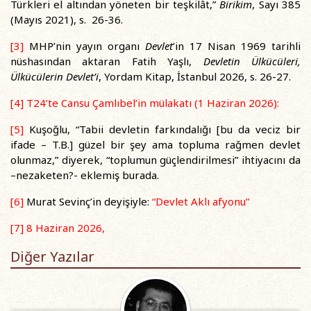
Türkleri el altından yöneten bir teşkilât,”
Birikim
, Sayı 385
(Mayıs 2021), s. 26-36.
[3]
MHP’nin yayın organı
Devlet
’in 17 Nisan 1969 tarihli
nüshasından aktaran Fatih Yaşlı,
Devletin
Ü
lkücüleri,
Ü
lkücülerin Devlet
’
i
, Yordam Kitap, İstanbul 2026, s. 26-27.
[4]
T24’te Cansu Çamlıbel’in mülakatı (1 Haziran 2026):
[5]
Kuşoğlu, “Tabii devletin farkındalığı [bu da veciz bir
ifade – T.B.] güzel bir şey ama topluma rağmen devlet
olunmaz,” diyerek, “toplumun güçlendirilmesi” ihtiyacını da
–nezaketen?- eklemiş burada.
[6]
Murat Sevinç’in deyişiyle:
“Devlet Aklı afyonu”
[7]
8 Haziran 2026,
Diğer Yazılar