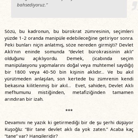
bahsediyoruz.”
Sözü, bu kadronun, bu bürokrat zümresinin, seçimleri
yüzde 1-2 oranda manipüle edebileceğine getiriyor sonra.
Peki bunları niçin anlatmış, söze nereden girmişti? Devlet
Aklı’nın eninde somunda “devlet bürokrasisinin aklı”
olduğunu açıklıyordu. Demek, (icabında seçim
manipülasyonu yapmalarını doğal veya muhtemel saydığı)
bir 1800 veya 40-50 bin kişinin aklıdır… Ve bu akıl
yürütmeden anlaşılan, son kertede bu zümrenin kendi
bekasına kilitlenmiş bir akıl… Evet, sahiden, Devlet Aklı
mefhumunu mistiğinden, metafiziğinden tamamen
arındıran bir izah.
***
Devamını ne yazık ki getirmediği bir de şu şerhi düşüyor
Kuşoğlu: “Bir tane devlet aklı da yok zaten.” Acaba kaç
“tane” var? Hangileridir?