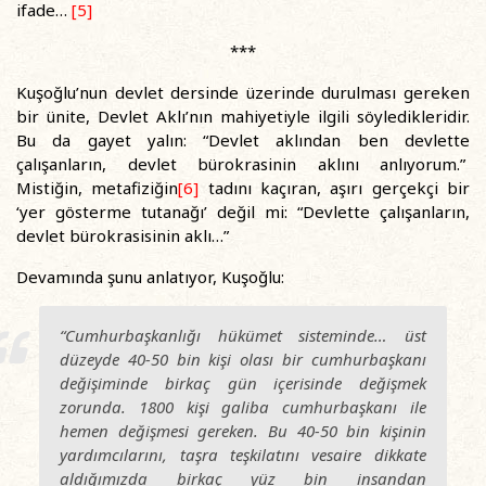
ifade…
[5]
***
Kuşoğlu’nun devlet dersinde üzerinde durulması gereken
bir ünite, Devlet Aklı’nın mahiyetiyle ilgili söyledikleridir.
Bu da gayet yalın: “Devlet aklından ben devlette
çalışanların, devlet bürokrasinin aklını anlıyorum.”
Mistiğin, metafiziğin
[6]
tadını kaçıran, aşırı gerçekçi bir
‘yer gösterme tutanağı’ değil mi: “Devlette çalışanların,
devlet bürokrasisinin aklı…”
Devamında şunu anlatıyor, Kuşoğlu:
“Cumhurbaşkanlığı hükümet sisteminde… üst
düzeyde 40-50 bin kişi olası bir cumhurbaşkanı
değişiminde birkaç gün içerisinde değişmek
zorunda. 1800 kişi galiba cumhurbaşkanı ile
hemen değişmesi gereken. Bu 40-50 bin kişinin
yardımcılarını, taşra teşkilatını vesaire dikkate
aldığımızda birkaç yüz bin insandan