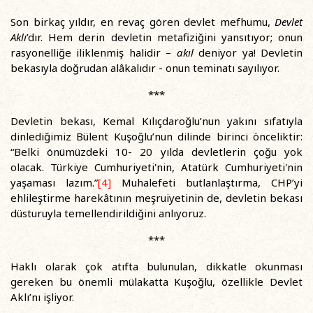
Son birkaç yıldır, en revaç gören devlet mefhumu,
Devlet
Aklı
’dır. Hem derin devletin metafiziğini yansıtıyor; onun
rasyonelliğe iliklenmiş halidir –
akıl
deniyor ya! Devletin
bekasıyla doğrudan alâkalıdır - onun teminatı sayılıyor.
***
Devletin bekası, Kemal Kılıçdaroğlu’nun yakını sıfatıyla
dinlediğimiz Bülent Kuşoğlu’nun dilinde birinci önceliktir:
“Belki önümüzdeki 10- 20 yılda devletlerin çoğu yok
olacak. Türkiye Cumhuriyeti'nin, Atatürk Cumhuriyeti'nin
yaşaması lazım.”
[4]
Muhalefeti butlanlaştırma, CHP’yi
ehlileştirme harekâtının meşruiyetinin de, devletin bekası
düsturuyla temellendirildiğini anlıyoruz.
***
Haklı olarak çok atıfta bulunulan, dikkatle okunması
gereken bu önemli mülakatta Kuşoğlu, özellikle Devlet
Aklı’nı işliyor.