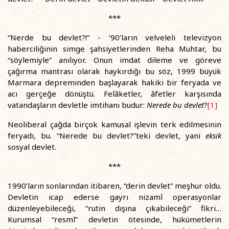
***
“Nerde bu devlet?!” - ‘90’ların velveleli televizyon
haberciliğinin simge şahsiyetlerinden Reha Muhtar, bu
“söylemiyle” anılıyor. Onun imdat dileme ve göreve
çağırma mantrası olarak haykırdığı bu söz, 1999 büyük
Marmara depreminden başlayarak hakiki bir feryada ve
acı gerçeğe dönüştü. Felâketler, âfetler karşısında
vatandaşların devletle imtihanı budur:
Nerede bu devlet
?
[1]
Neoliberal çağda birçok kamusal işlevin terk edilmesinin
feryadı, bu. “Nerede bu devlet?”teki devlet, yani
eksik
sosyal devlet.
***
1990’ların sonlarından itibaren, “derin devlet” meşhur oldu.
Devletin icap ederse gayrı nizamî operasyonlar
düzenleyebileceği, “rutin dışına çıkabileceği” fikri…
Kurumsal “resmî” devletin ötesinde, hükümetlerin