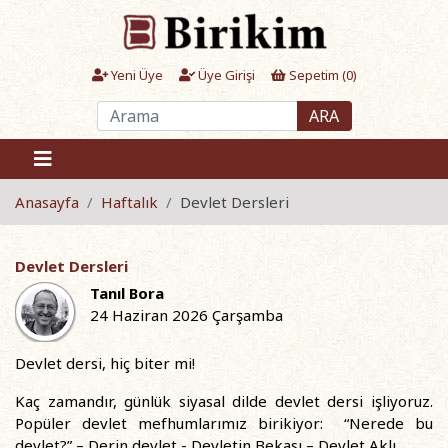
Yeni Üye
Üye Girişi
Sepetim (
0
)
ARA
Anasayfa
Haftalık
Devlet Dersleri
Devlet Dersleri
Tanıl Bora
24 Haziran 2026 Çarşamba
Devlet dersi, hiç biter mi!
Kaç zamandır, günlük siyasal dilde devlet dersi işliyoruz.
Popüler devlet mefhumlarımız birikiyor: “Nerede bu
devlet?” – Derin devlet - Devletin Bekası – Devlet Aklı.