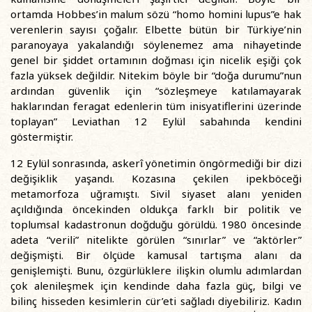
ortamda Hobbes’in malum sözü “homo homini lupus”e hak
verenlerin sayısı çoğalır. Elbette bütün bir Türkiye’nin
paranoyaya yakalandığı söylenemez ama nihayetinde
genel bir şiddet ortamının doğması için nicelik eşiği çok
fazla yüksek değildir. Nitekim böyle bir “doğa durumu”nun
ardından güvenlik için “sözleşmeye katılamayarak
haklarından feragat edenlerin tüm inisyatiflerini üzerinde
toplayan” Leviathan 12 Eylül sabahında kendini
göstermiştir.
12 Eylül sonrasında, askerî yönetimin öngörmediği bir dizi
değişiklik yaşandı. Kozasına çekilen ipekböceği
metamorfoza uğramıştı. Sivil siyaset alanı yeniden
açıldığında öncekinden oldukça farklı bir politik ve
toplumsal kadastronun doğduğu görüldü. 1980 öncesinde
adeta “verili” nitelikte görülen “sınırlar” ve “aktörler”
değişmişti. Bir ölçüde kamusal tartışma alanı da
genişlemişti. Bunu, özgürlüklere ilişkin olumlu adımlardan
çok alenileşmek için kendinde daha fazla güç, bilgi ve
bilinç hisseden kesimlerin cür’eti sağladı diyebiliriz. Kadın