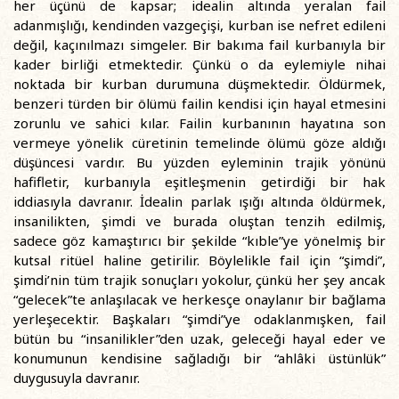
her üçünü de kapsar; idealin altında yeralan fail
adanmışlığı, kendinden vazgeçişi, kurban ise nefret edileni
değil, kaçınılmazı simgeler. Bir bakıma fail kurbanıyla bir
kader birliği etmektedir. Çünkü o da eylemiyle nihai
noktada bir kurban durumuna düşmektedir. Öldürmek,
benzeri türden bir ölümü failin kendisi için hayal etmesini
zorunlu ve sahici kılar. Failin kurbanının hayatına son
vermeye yönelik cüretinin temelinde ölümü göze aldığı
düşüncesi vardır. Bu yüzden eyleminin trajik yönünü
hafifletir, kurbanıyla eşitleşmenin getirdiği bir hak
iddiasıyla davranır. İdealin parlak ışığı altında öldürmek,
insanilikten, şimdi ve burada oluştan tenzih edilmiş,
sadece göz kamaştırıcı bir şekilde “kıble”ye yönelmiş bir
kutsal ritüel haline getirilir. Böylelikle fail için “şimdi”,
şimdi’nin tüm trajik sonuçları yokolur, çünkü her şey ancak
“gelecek”te anlaşılacak ve herkesçe onaylanır bir bağlama
yerleşecektir. Başkaları “şimdi”ye odaklanmışken, fail
bütün bu “insanilikler”den uzak, geleceği hayal eder ve
konumunun kendisine sağladığı bir “ahlâki üstünlük”
duygusuyla davranır.