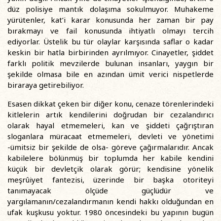
düz polisiye mantık dolaşıma sokulmuyor. Muhakeme
yürütenler, kat’i karar konusunda her zaman bir pay
bırakmayı ve fail konusunda ihtiyatlı olmayı tercih
ediyorlar. Üstelik bu tür olaylar karşısında saflar o kadar
keskin bir hatla birbirinden ayrılmıyor. Cinayetler, şiddet
farklı politik mevzilerde bulunan insanları, yaygın bir
şekilde olmasa bile en azından ümit verici nispetlerde
biraraya getirebiliyor.
Esasen dikkat çeken bir diğer konu, cenaze törenlerindeki
kitlelerin artık kendilerini doğrudan bir cezalandırıcı
olarak hayal etmemeleri, kan ve şiddeti çağrıştıran
sloganlara müracaat etmemeleri, devleti ve yönetimi
-ümitsiz bir şekilde de olsa- göreve çağırmalarıdır. Ancak
kabilelere bölünmüş bir toplumda her kabile kendini
küçük bir devletçik olarak görür; kendisine yönelik
meşrûiyet fantezisi, üzerinde bir başka otoriteyi
tanımayacak ölçüde güçlüdür ve
yargılamanın/cezalandırmanın kendi hakkı olduğundan en
ufak kuşkusu yoktur. 1980 öncesindeki bu yapının bugün