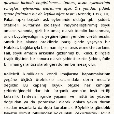
güvenilir biçimde öngörülemez... Dahası, insan eylemlerinin
sonuçları eylemcinin denetimini aşar. Öte yandan şiddet,
içinde fazladan bir de keyfilik öğesi taşır”
(Arendt; 1997; 10).
Fakat tıpkı baştaki aşk eyleminde olduğu gibi, şiddet,
ötekileri kurtarma iddiasıyla rasyonelleştirilmiş soylu
amacın yanında, gizli bir amaç olarak idealin kutsanması,
onun büyüleyiciliğinin, yegâneliğinin yeniden üretilmesidir.
Sınırlı bir alanda ötekilerle barış içinde yaşayan bir
Hakikat, bağlılarıyla bir iman ilişkisi tesis etmekte zorlanır.
Fail, soylu amacın arkasına gizlenmiş bu ikinci, bilinçaltı
trajik ilişkinin bir sonucu olarak şiddeti üretir. Şiddet, faile
bir iman garantisi olarak geri dönen bir mesaj olur.
Kollektif kimliklerin kendi imajlarına kapanmalarının
yegâne ölçüsü ötekilerle aralarındaki derin mesafe
değildir. Bu kapanış büyük ölçüde her kimliğin
çekirdeğindeki dar bir “organik aydın”ın inşâ ettiği
kutsallık fantezisi içinde yaşanır ve hattâ bu yüzden
doğrudan ya da potansiyel olarak onlara yakın duran
sıradan insanlarla da ilişki kurulamaz. Böylelikle gündelik
hayatın somut bilgisinden yoksunluk, çekirdekteki soyut