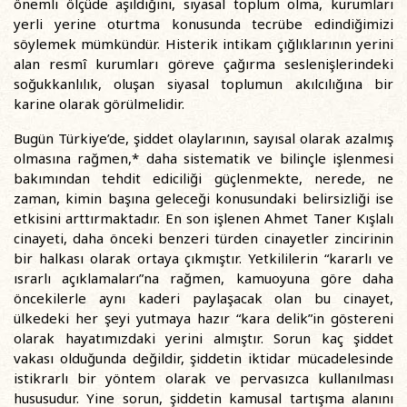
önemli ölçüde aşıldığını, siyasal toplum olma, kurumları
yerli yerine oturtma konusunda tecrübe edindiğimizi
söylemek mümkündür. Histerik intikam çığlıklarının yerini
alan resmî kurumları göreve çağırma seslenişlerindeki
soğukkanlılık, oluşan siyasal toplumun akılcılığına bir
karine olarak görülmelidir.
Bugün Türkiye’de, şiddet olaylarının, sayısal olarak azalmış
olmasına rağmen,* daha sistematik ve bilinçle işlenmesi
bakımından tehdit ediciliği güçlenmekte, nerede, ne
zaman, kimin başına geleceği konusundaki belirsizliği ise
etkisini arttırmaktadır. En son işlenen Ahmet Taner Kışlalı
cinayeti, daha önceki benzeri türden cinayetler zincirinin
bir halkası olarak ortaya çıkmıştır. Yetkililerin “kararlı ve
ısrarlı açıklamaları”na rağmen, kamuoyuna göre daha
öncekilerle aynı kaderi paylaşacak olan bu cinayet,
ülkedeki her şeyi yutmaya hazır “kara delik”in göstereni
olarak hayatımızdaki yerini almıştır. Sorun kaç şiddet
vakası olduğunda değildir, şiddetin iktidar mücadelesinde
istikrarlı bir yöntem olarak ve pervasızca kullanılması
hususudur. Yine sorun, şiddetin kamusal tartışma alanını