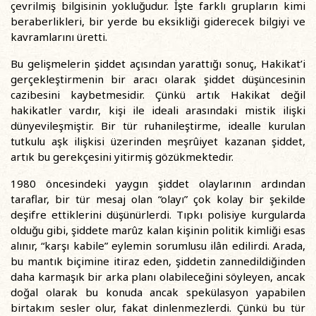
çevrilmiş bilgisinin yokluğudur. İşte farklı grupların kimi
beraberlikleri, bir yerde bu eksikliği giderecek bilgiyi ve
kavramlarını üretti.
Bu gelişmelerin şiddet açısından yarattığı sonuç, Hakikat’i
gerçekleştirmenin bir aracı olarak şiddet düşüncesinin
cazibesini kaybetmesidir. Çünkü artık Hakikat değil
hakikatler vardır, kişi ile ideali arasındaki mistik ilişki
dünyevileşmiştir. Bir tür ruhanileştirme, idealle kurulan
tutkulu aşk ilişkisi üzerinden meşrûiyet kazanan şiddet,
artık bu gerekçesini yitirmiş gözükmektedir.
1980 öncesindeki yaygın şiddet olaylarının ardından
taraflar, bir tür mesaj olan “olayı” çok kolay bir şekilde
deşifre ettiklerini düşünürlerdi. Tıpkı polisiye kurgularda
olduğu gibi, şiddete marûz kalan kişinin politik kimliği esas
alınır, “karşı kabile” eylemin sorumlusu ilân edilirdi. Arada,
bu mantık biçimine itiraz eden, şiddetin zannedildiğinden
daha karmaşık bir arka planı olabileceğini söyleyen, ancak
doğal olarak bu konuda ancak spekülasyon yapabilen
birtakım sesler olur, fakat dinlenmezlerdi. Çünkü bu tür