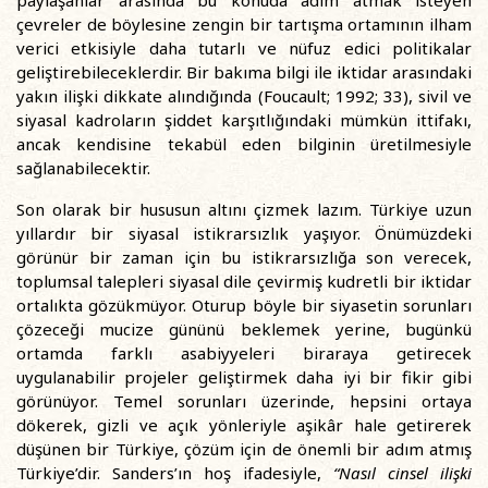
paylaşanlar arasında bu konuda adım atmak isteyen
çevreler de böylesine zengin bir tartışma ortamının ilham
verici etkisiyle daha tutarlı ve nüfuz edici politikalar
geliştirebileceklerdir. Bir bakıma bilgi ile iktidar arasındaki
yakın ilişki dikkate alındığında (Foucault; 1992; 33), sivil ve
siyasal kadroların şiddet karşıtlığındaki mümkün ittifakı,
ancak kendisine tekabül eden bilginin üretilmesiyle
sağlanabilecektir.
Son olarak bir hususun altını çizmek lazım. Türkiye uzun
yıllardır bir siyasal istikrarsızlık yaşıyor. Önümüzdeki
görünür bir zaman için bu istikrarsızlığa son verecek,
toplumsal talepleri siyasal dile çevirmiş kudretli bir iktidar
ortalıkta gözükmüyor. Oturup böyle bir siyasetin sorunları
çözeceği mucize gününü beklemek yerine, bugünkü
ortamda farklı asabiyyeleri biraraya getirecek
uygulanabilir projeler geliştirmek daha iyi bir fikir gibi
görünüyor. Temel sorunları üzerinde, hepsini ortaya
dökerek, gizli ve açık yönleriyle aşikâr hale getirerek
düşünen bir Türkiye, çözüm için de önemli bir adım atmış
Türkiye’dir. Sanders’ın hoş ifadesiyle,
“Nasıl cinsel ilişki