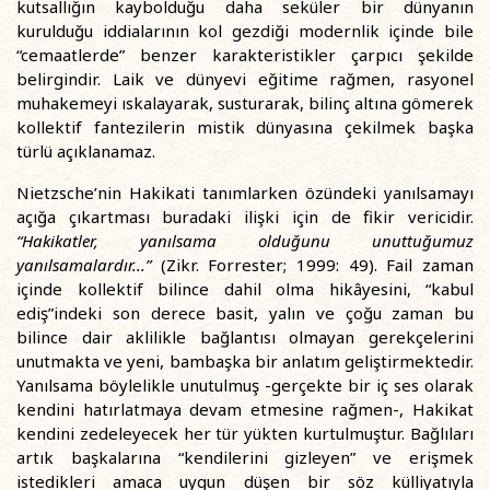
kutsallığın kaybolduğu daha seküler bir dünyanın
kurulduğu iddialarının kol gezdiği modernlik içinde bile
“cemaatlerde” benzer karakteristikler çarpıcı şekilde
belirgindir. Laik ve dünyevi eğitime rağmen, rasyonel
muhakemeyi ıskalayarak, susturarak, bilinç altına gömerek
kollektif fantezilerin mistik dünyasına çekilmek başka
türlü açıklanamaz.
Nietzsche’nin Hakikati tanımlarken özündeki yanılsamayı
açığa çıkartması buradaki ilişki için de fikir vericidir.
“Hakikatler, yanılsama olduğunu unuttuğumuz
yanılsamalardır...”
(Zikr. Forrester; 1999: 49). Fail zaman
içinde kollektif bilince dahil olma hikâyesini, “kabul
ediş”indeki son derece basit, yalın ve çoğu zaman bu
bilince dair aklilikle bağlantısı olmayan gerekçelerini
unutmakta ve yeni, bambaşka bir anlatım geliştirmektedir.
Yanılsama böylelikle unutulmuş -gerçekte bir iç ses olarak
kendini hatırlatmaya devam etmesine rağmen-, Hakikat
kendini zedeleyecek her tür yükten kurtulmuştur. Bağlıları
artık başkalarına “kendilerini gizleyen” ve erişmek
istedikleri amaca uygun düşen bir söz külliyatıyla