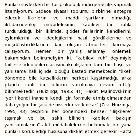
Bunları söylerken bir tür psikolojik indirgemecilik yapmak
istemiyorum. Sadece siyasal toplumu birbirine entegre
edecek fikirlerin ve maddi şartların olmadığı,
iktidar/ideoloji mücadelesinin kabilevi bir ruhla
sürdürüldüğü bir iklimde, şiddet faillerinin kendilerini,
eylemlerini ve ideolojilerini nasıl gördüklerine ve
meşrûlaştırdıklarına dair oluşan atmosferi kurmaya
çalışıyorum. Hemen bir yanlış anlamayı önlemek
bakımından belirtmeliyim ki, “kabilevi ruh” deyimiyle
faillerle ideolojileri arasındaki ilişkinin tam bir huşu ve
yanılsama hali içinde olduğu kastedilmemektedir. “İlkel”
dönemde bile kutsallıkların herkesi kuşatmadığı, arka
planda canlı bir bilincin varolmaya devam ettiği
bilinmektedir (Huizinga; 1995; 41). Fakat Malinovski’nin
“yerli kendi inancını kendi için formüle etmiş olmasından
daha yoğun bir şekilde hisseder ve korkar” (Zikr. Huizinga;
1995; 43) tespitini her dönemdeki benzer “ilişkilere”
taşımak ve bu saklı bilincin “kabilevi bakışın
yanılsamalarına” aklî müdahalelerde bulunmak bir yana
bunları körüklediği hususuna dikkat etmek gerekir. Hattâ