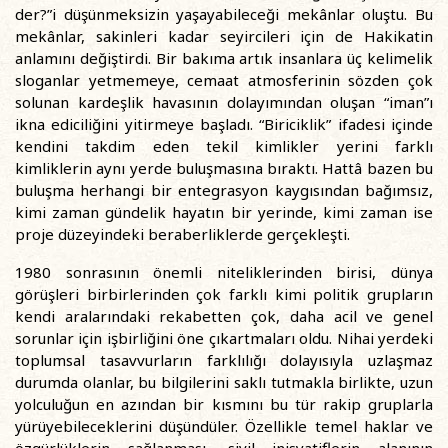
der?”i düşünmeksizin yaşayabileceği mekânlar oluştu. Bu
mekânlar, sakinleri kadar seyircileri için de Hakikatin
anlamını değiştirdi. Bir bakıma artık insanlara üç kelimelik
sloganlar yetmemeye, cemaat atmosferinin sözden çok
solunan kardeşlik havasının dolayımından oluşan “iman”ı
ikna ediciliğini yitirmeye başladı. “Biriciklik” ifadesi içinde
kendini takdim eden tekil kimlikler yerini farklı
kimliklerin aynı yerde buluşmasına bıraktı. Hattâ bazen bu
buluşma herhangi bir entegrasyon kaygısından bağımsız,
kimi zaman gündelik hayatın bir yerinde, kimi zaman ise
proje düzeyindeki beraberliklerde gerçekleşti.
1980 sonrasının önemli niteliklerinden birisi, dünya
görüşleri birbirlerinden çok farklı kimi politik grupların
kendi aralarındaki rekabetten çok, daha acil ve genel
sorunlar için işbirliğini öne çıkartmaları oldu. Nihai yerdeki
toplumsal tasavvurların farklılığı dolayısıyla uzlaşmaz
durumda olanlar, bu bilgilerini saklı tutmakla birlikte, uzun
yolculuğun en azından bir kısmını bu tür rakip gruplarla
yürüyebileceklerini düşündüler. Özellikle temel haklar ve