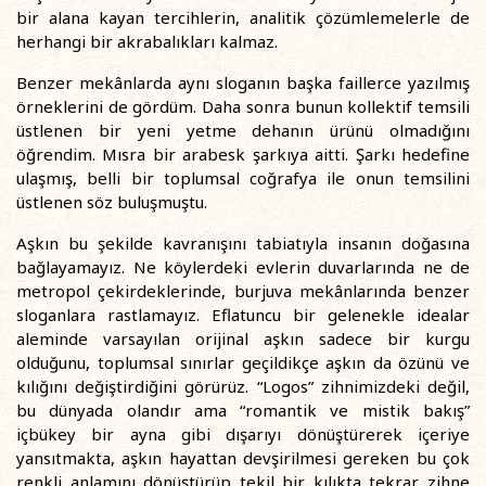
bir alana kayan tercihlerin, analitik çözümlemelerle de
herhangi bir akrabalıkları kalmaz.
Benzer mekânlarda aynı sloganın başka faillerce yazılmış
örneklerini de gördüm. Daha sonra bunun kollektif temsili
üstlenen bir yeni yetme dehanın ürünü olmadığını
öğrendim. Mısra bir arabesk şarkıya aitti. Şarkı hedefine
ulaşmış, belli bir toplumsal coğrafya ile onun temsilini
üstlenen söz buluşmuştu.
Aşkın bu şekilde kavranışını tabiatıyla insanın doğasına
bağlayamayız. Ne köylerdeki evlerin duvarlarında ne de
metropol çekirdeklerinde, burjuva mekânlarında benzer
sloganlara rastlamayız. Eflatuncu bir gelenekle idealar
aleminde varsayılan orijinal aşkın sadece bir kurgu
olduğunu, toplumsal sınırlar geçildikçe aşkın da özünü ve
kılığını değiştirdiğini görürüz. “Logos” zihnimizdeki değil,
bu dünyada olandır ama “romantik ve mistik bakış”
içbükey bir ayna gibi dışarıyı dönüştürerek içeriye
yansıtmakta, aşkın hayattan devşirilmesi gereken bu çok
renkli anlamını dönüştürüp tekil bir kılıkta tekrar zihne