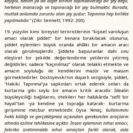
kaygısı, benim ya da diğer birinin tapınabileceği bir şey değil,
herkesin inanacağı ve tapınacağı bir şey bulmaktır. Burada,
mutlak anlamda zorunlu olan şey şudur: Tapınma hep birlikte
yapılmalıdır.”
(Zikr. Sennett; 1992: 200)
19. yüzyılın kimi bireysel teröristlerinin “kişisel varoluşun
amacı olarak şiddet” bir kenara bırakılacak olunursa,
şiddet eylemleri büyük oranda ahlâki bir amacın aracı
olarak görülmüşlerdir. Şiddete başvuranlar dahi onu
eleştirel bir şekilde değerlendirme yetilerini yitirmiş
değildirler, sadece “kaçınılmaz” olarak telakki etmekte ve
amacın soyluluğu ile kendilerini mazûr ve masum
görmektedirler. Dostoyevski’nin duyarlı sezgisiyle, şiddet,
“Hakiki Tapınma”ya sapkınları ortak ederek onları da
kurtarma gibi soylu bir amacın kritik aracıdır. İdealin
büyüleyiciliği bağlılarını, ötekileri her halükârda “sefil bir
hayat”tan -ya kendine ya toprağa katarak- kurtarma
girişimine mecbur etmektedir. Oysa
“Amaç, kullanımını
haklı kıldığı ve gerçekleşmesi açısından gereksinilen araçların
altında ezilme tehlikesine açıktır. İnsan eyleminin nihai amacı,
fabrika üretimindeki nihai amaçtan farklı olarak, asla