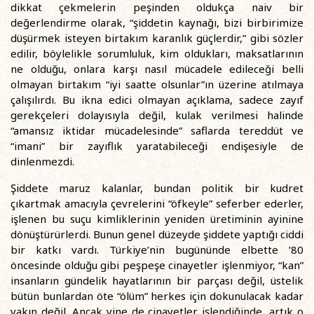
dikkat çekmelerin peşinden oldukça naiv bir
değerlendirme olarak, “şiddetin kaynağı, bizi birbirimize
düşürmek isteyen birtakım karanlık güçlerdir,” gibi sözler
edilir, böylelikle sorumluluk, kim oldukları, maksatlarının
ne olduğu, onlara karşı nasıl mücadele edileceği belli
olmayan birtakım “iyi saatte olsunlar”ın üzerine atılmaya
çalışılırdı. Bu ikna edici olmayan açıklama, sadece zayıf
gerekçeleri dolayısıyla değil, kulak verilmesi halinde
“amansız iktidar mücadelesinde” saflarda tereddüt ve
“imani” bir zayıflık yaratabileceği endişesiyle de
dinlenmezdi.
Şiddete maruz kalanlar, bundan politik bir kudret
çıkartmak amacıyla çevrelerini “öfkeyle” seferber ederler,
işlenen bu suçu kimliklerinin yeniden üretiminin ayinine
dönüştürürlerdi. Bunun genel düzeyde şiddete yaptığı ciddi
bir katkı vardı. Türkiye’nin bugününde elbette ’80
öncesinde olduğu gibi peşpeşe cinayetler işlenmiyor, “kan”
insanların gündelik hayatlarının bir parçası değil, üstelik
bütün bunlardan öte “ölüm” herkes için dokunulacak kadar
yakın değil. Ancak yine de cinayetler işlendiğinde, artık o