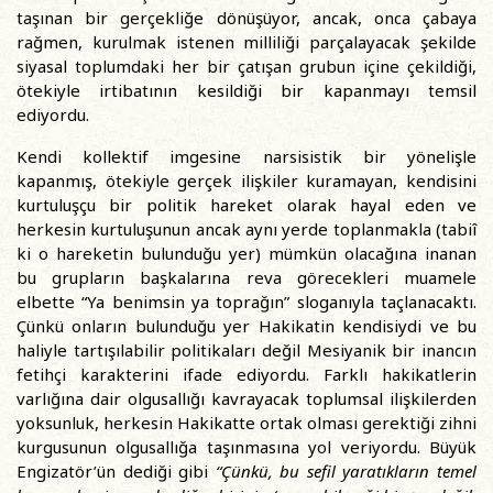
taşınan bir gerçekliğe dönüşüyor, ancak, onca çabaya
rağmen, kurulmak istenen milliliği parçalayacak şekilde
siyasal toplumdaki her bir çatışan grubun içine çekildiği,
ötekiyle irtibatının kesildiği bir kapanmayı temsil
ediyordu.
Kendi kollektif imgesine narsisistik bir yönelişle
kapanmış, ötekiyle gerçek ilişkiler kuramayan, kendisini
kurtuluşçu bir politik hareket olarak hayal eden ve
herkesin kurtuluşunun ancak aynı yerde toplanmakla (tabiî
ki o hareketin bulunduğu yer) mümkün olacağına inanan
bu grupların başkalarına reva görecekleri muamele
elbette “Ya benimsin ya toprağın” sloganıyla taçlanacaktı.
Çünkü onların bulunduğu yer Hakikatin kendisiydi ve bu
haliyle tartışılabilir politikaları değil Mesiyanik bir inancın
fetihçi karakterini ifade ediyordu. Farklı hakikatlerin
varlığına dair olgusallığı kavrayacak toplumsal ilişkilerden
yoksunluk, herkesin Hakikatte ortak olması gerektiği zihni
kurgusunun olgusallığa taşınmasına yol veriyordu. Büyük
Engizatör’ün dediği gibi
“Çünkü, bu sefil yaratıkların temel