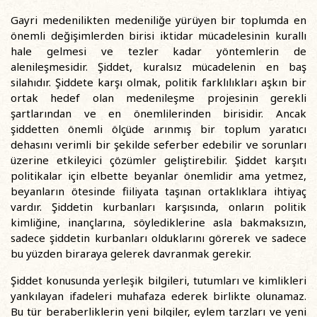
Gayri medenilikten medeniliğe yürüyen bir toplumda en
önemli değişimlerden birisi iktidar mücadelesinin kurallı
hale gelmesi ve tezler kadar yöntemlerin de
alenileşmesidir. Şiddet, kuralsız mücadelenin en baş
silahıdır. Şiddete karşı olmak, politik farklılıkları aşkın bir
ortak hedef olan medenileşme projesinin gerekli
şartlarından ve en önemlilerinden birisidir. Ancak
şiddetten önemli ölçüde arınmış bir toplum yaratıcı
dehasını verimli bir şekilde seferber edebilir ve sorunları
üzerine etkileyici çözümler geliştirebilir. Şiddet karşıtı
politikalar için elbette beyanlar önemlidir ama yetmez,
beyanların ötesinde fiiliyata taşınan ortaklıklara ihtiyaç
vardır. Şiddetin kurbanları karşısında, onların politik
kimliğine, inançlarına, söylediklerine asla bakmaksızın,
sadece şiddetin kurbanları olduklarını görerek ve sadece
bu yüzden biraraya gelerek davranmak gerekir.
Şiddet konusunda yerleşik bilgileri, tutumları ve kimlikleri
yankılayan ifadeleri muhafaza ederek birlikte olunamaz.
Bu tür beraberliklerin yeni bilgiler, eylem tarzları ve yeni