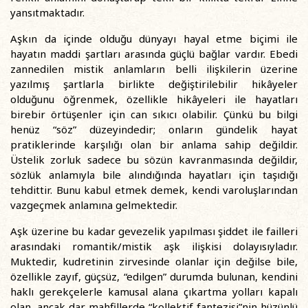
yansıtmaktadır.
Aşkın da içinde olduğu dünyayı hayal etme biçimi ile
hayatın maddi şartları arasında güçlü bağlar vardır. Ebedi
zannedilen mistik anlamların belli ilişkilerin üzerine
yazılmış şartlarla birlikte değiştirilebilir hikâyeler
olduğunu öğrenmek, özellikle hikâyeleri ile hayatları
birebir örtüşenler için can sıkıcı olabilir. Çünkü bu bilgi
henüz “söz” düzeyindedir; onların gündelik hayat
pratiklerinde karşılığı olan bir anlama sahip değildir.
Üstelik zorluk sadece bu sözün kavranmasında değildir,
sözlük anlamıyla bile alındığında hayatları için taşıdığı
tehdittir. Bunu kabul etmek demek, kendi varoluşlarından
vazgeçmek anlamına gelmektedir.
Aşk üzerine bu kadar gevezelik yapılması şiddet ile failleri
arasındaki romantik/mistik aşk ilişkisi dolayısıyladır.
Muktedir, kudretinin zirvesinde olanlar için değilse bile,
özellikle zayıf, güçsüz, “edilgen” durumda bulunan, kendini
haklı gerekçelerle kamusal alana çıkartma yolları kapalı
olan, ancak dar mahfillerde “kollektif fantezisi”nin hüzünlü