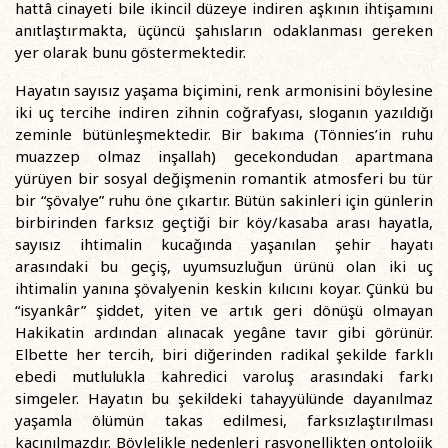
hattâ cinayeti bile ikincil düzeye indiren aşkının ihtişamını
anıtlaştırmakta, üçüncü şahısların odaklanması gereken
yer olarak bunu göstermektedir.
Hayatın sayısız yaşama biçimini, renk armonisini böylesine
iki uç tercihe indiren zihnin coğrafyası, sloganın yazıldığı
zeminle bütünleşmektedir. Bir bakıma (Tönnies’in ruhu
muazzep olmaz inşallah) gecekondudan apartmana
yürüyen bir sosyal değişmenin romantik atmosferi bu tür
bir “şövalye” ruhu öne çıkartır. Bütün sakinleri için günlerin
birbirinden farksız geçtiği bir köy/kasaba arası hayatla,
sayısız ihtimalin kucağında yaşanılan şehir hayatı
arasındaki bu geçiş, uyumsuzluğun ürünü olan iki uç
ihtimalin yanına şövalyenin keskin kılıcını koyar. Çünkü bu
“isyankâr” şiddet, yiten ve artık geri dönüşü olmayan
Hakikatin ardından alınacak yegâne tavır gibi görünür.
Elbette her tercih, biri diğerinden radikal şekilde farklı
ebedi mutlulukla kahredici varoluş arasındaki farkı
simgeler. Hayatın bu şekildeki tahayyülünde dayanılmaz
yaşamla ölümün takas edilmesi, farksızlaştırılması
kaçınılmazdır. Böylelikle nedenleri rasyonellikten ontolojik