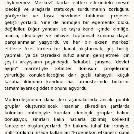
söylenemez. Merkezî iktidar elitleri ellerindeki meşrû
ideoloji ve araçlarla statükoyu sürdürmenin zorluğunu
görüyorlar ve taşra nezdinde tahkimat projeleri
geliştiriyorlardı. Yine de homojen bir egemenlik bloku
değildiler. Diğer yandan ise taşra kendi içinde kimliğe,
inanca, ideolojiye ve nihayet toplumsal konuma dayalı
parçalanmalar yaşıyordu ve her bir eksen merkezî
elitlerle özel türden bir kanal oluşturmak, güç birliği
yapmak, ya da taşradaki nüfuz alanını genişletmek için
çeşitli arayışların peşindeydi. Rekabet, çatışma, “devlet
aygıtı” marifetiyle totaliter dönüşüm projelerinin
yürürlüğe konulabileceğine dair güçlü tahayyül, küçük
kasaba ikliminin kendine has atmosferinde birbirini
tamamlayarak şiddetin önünü açıyordu.
Modernleşmenin daha ileri aşamalarında ancak politik
gruplar oluşturabilecek insanlar, zikredilen şartlarda
kolonları ontolojiyle kurulan ideolojik gruplar haline
dönüşüyor, sınırları kalın hatlarla çizilmiş kollektif
fanteziler oluşturuyorlardı. Bir bakıma tuhaf bir ironiyle,
millî toplumu inşâda kullanılan “Ergenekon efsanesi” güne