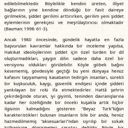
edilebilmektedir. Böylelikle kendini üreten, illiyet
bağlarının yine kendine döndüğü bir fasit daireye
girilmekte, şiddet gerilimi arttırırken, gerilim yeni şiddet
eylemlerinin gerekçesi ve meşrûlaştırıcısı olmaktadır
(Bauman; 1998: 61-3).
Ancak 1980 öncesinde, gündelik hayatta en fazla
başvurulan kavramlar hakkında bir inceleme yapılsa,
Hakikat ideolojilerinin şiddet için özel türden bir dil
oluşturmadıkları, yaygın dilin sadece daha özel bir
versiyonu oldukları görülebilir. Köyle göbek bağını
kesememiş, gövdesiyle geçtiği bu yeni dünyaya henüz
kafasını taşıyamamış kasabanın tedirgin insanları, sürekli
bir kuşkuculuk, kaygı, güvenlik endişesi içinde şiddeti
yankılayan bir rolü ifa etmektedirler. Hattâ şehrin
çekirdeğinde oturan, iyi giyimli, teninden davranışlarına
kadar her özelliğinde bir önceki kuşakla artık hiçbir
ilgisinin kalmadığını gösteren “Beyaz Türk”lüğün
karakteristikleri bulunan insanların bile bir anda, henüz
hazmedilmemiş “aksesuarları”ndan sıyrılıp bir sokak
külhanisine dönüşmeleri şaşırtıcı değildir. Böyle bir