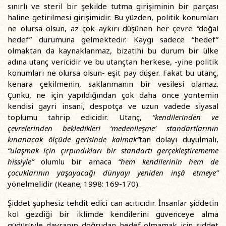
sınırlı ve steril bir şekilde tutma girişiminin bir parçası
haline getirilmesi girişimidir. Bu yüzden, politik konumları
ne olursa olsun, az çok aykırı düşünen her çevre “doğal
hedef” durumuna gelmektedir. Kaygı sadece “hedef”
olmaktan da kaynaklanmaz, bizatihi bu durum bir ülke
adına utanç vericidir ve bu utançtan herkese, -yine politik
konumları ne olursa olsun- eşit pay düşer. Fakat bu utanç,
kenara çekilmenin, saklanmanın bir vesilesi olamaz.
Çünkü, ne için yapıldığından çok daha önce yöntemin
kendisi gayri insani, despotça ve uzun vadede siyasal
toplumu tahrip edicidir. Utanç,
“kendilerinden ve
çevrelerinden bekledikleri ‘medenileşme’ standartlarının
kınanacak ölçüde gerisinde kalmak”
tan dolayı duyulmalı,
“ulaşmak için çırpındıkları bir standartı gerçekleştirememe
hissiyle”
olumlu bir amaca
“hem kendilerinin hem de
çocuklarının yaşayacağı dünyayı yeniden inşâ etmeye”
yönelmelidir (Keane; 1998: 169-170).
Şiddet şüphesiz tehdit edici can acıtıcıdır. İnsanlar şiddetin
kol gezdiği bir iklimde kendilerini güvenceye alma
güdüsüyle davranıp doğrudan hedef olmamak için şiddet