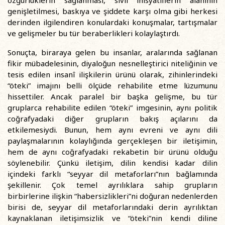
özgürlüklerin sağlanması, sivil inisyatiflerin alanının
genişletilmesi, baskıya ve şiddete karşı olma gibi herkesi
derinden ilgilendiren konulardaki konuşmalar, tartışmalar
ve gelişmeler bu tür beraberlikleri kolaylaştırdı.
Sonuçta, biraraya gelen bu insanlar, aralarında sağlanan
fikir mübadelesinin, diyaloğun nesnelleştirici niteliğinin ve
tesis edilen insanî ilişkilerin ürünü olarak, zihinlerindeki
“öteki” imajını belli ölçüde rehabilite etme lüzumunu
hissettiler. Ancak paralel bir başka gelişme, bu tür
gruplarca rehabilite edilen “öteki” imgesinin, aynı politik
coğrafyadaki diğer grupların bakış açılarını da
etkilemesiydi. Bunun, hem aynı evreni ve aynı dili
paylaşmalarının kolaylığında gerçekleşen bir iletişimin,
hem de aynı coğrafyadaki rekabetin bir ürünü olduğu
söylenebilir. Çünkü iletişim, dilin kendisi kadar dilin
içindeki farklı “seyyar dil metaforları”nın bağlamında
şekillenir. Çok temel ayrılıklara sahip grupların
birbirlerine ilişkin “habersizlikleri”ni doğuran nedenlerden
birisi de, seyyar dil metaforlarındaki derin ayrılıktan
kaynaklanan iletişimsizlik ve “öteki”nin kendi diline