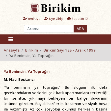
Yeni Üye
Üye Girişi
Sepetim (
0
)
ARA
Anasayfa
Birikim
Birikim Sayı 128 - Aralık 1999
Ya Benimsin, Ya Toprağın
Ya Benimsin, Ya Toprağın
M. Naci Bostancı
“Ya benimsin ya toprağın.” Bu sloganı ilk defa
gecekonduların yerlerini çok katlı apartmanlara terkettiği
bir semtte, yıkılmayı bekleyen bir bahçe duvarının
üstünde gördüm. Büyük harflerle, kocaman ve siyah boya
ile yazılmıştı. Az çok sosyoloji okumuş herkesin başına