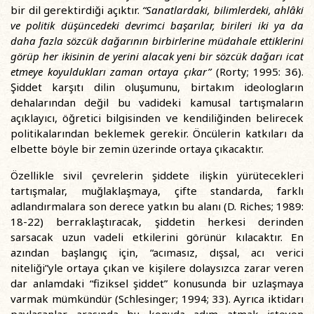
bir dil gerektirdiği açıktır.
“Sanatlardaki, bilimlerdeki, ahlâki
ve politik düşüncedeki devrimci başarılar, birileri iki ya da
daha fazla sözcük dağarının birbirlerine müdahale ettiklerini
görüp her ikisinin de yerini alacak yeni bir sözcük dağarı icat
etmeye koyuldukları zaman ortaya çıkar”
(Rorty; 1995: 36).
Şiddet karşıtı dilin oluşumunu, birtakım ideologların
dehalarından değil bu vadideki kamusal tartışmaların
açıklayıcı, öğretici bilgisinden ve kendiliğinden belirecek
politikalarından beklemek gerekir. Öncülerin katkıları da
elbette böyle bir zemin üzerinde ortaya çıkacaktır.
Özellikle sivil çevrelerin şiddete ilişkin yürütecekleri
tartışmalar, muğlaklaşmaya, çifte standarda, farklı
adlandırmalara son derece yatkın bu alanı (D. Riches; 1989:
18-22) berraklaştıracak, şiddetin herkesi derinden
sarsacak uzun vadeli etkilerini görünür kılacaktır. En
azından başlangıç için, “acımasız, dışsal, acı verici
niteliği”yle ortaya çıkan ve kişilere dolaysızca zarar veren
dar anlamdaki “fiziksel şiddet” konusunda bir uzlaşmaya
varmak mümkündür (Schlesinger; 1994; 33). Ayrıca iktidarı