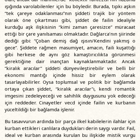
ışığında varolabilenler için bu böyledir. Burada, tıpkı aşkın
“tek çareye odaklanması”nın şiddeti trajik bir yöntem
olarak öne çıkartması gibi, şiddet de failin idealiyle
kurduğu aşk ilişkisinin “kimi zaman çaresizce” müracaat
ettiği bir çare yanılsaması olmaktadır. Dağlarca’nın şiirinde
dediği gibi: “Çoban demiş dağ ışısın/Kendini yakmış o
gece”. Şiddete rağmen masumiyet, amacın, faili kuşattığı
gibi herkese de aynı göz kamaştırıcılıkta görünmesi
gerektiğine dair inançtan kaynaklanmaktadır. Ancak
“kiralık aracılar” şiddeti dünyevileştirebilir ve belli bir
ekonomi mantığı içinde hissiz bir eylem olarak
tasarlayabilirler. Oysa toplumsal ve politik bir bağlamda
ortaya çıkan şiddet, “kiralık aracılar”ı, kendi romantik
imgesini zedeleyeceği ve sahihlik duygusunu yok edeceği
için reddeder. Cinayetler vecd içinde failin ve kurbanın
yüceltildiği bir bağlamda işlenir.
Bu tasavvurun ardında bir parça ilkel kabilelerin ilahlar için
kurban ettikleri canlılara duydukları derin saygı vardır. Fail,
ideal ve kurban arasında kurulan bu ilişkide mistik vurgu