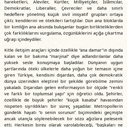
hareketleri, Aleviler, Kürtler, Milliyetçiler, İslâmcılar,
Demokratlar, Liberaller, Çevreciler ve daha sınırlı
hedeflere yönelmiş küçük sivil inisyatif grupları ortaya
çıktı; kendilerini ve ötekileri tartıştılar. Dün ana bloklarda
bir kimliğin ana aksında buluşanlar bugün birlikteliklerden
çok farklılıklarını vurgulama, özgünlüklerini açığa çıkartma
uğraşı içindeydiler.
Kitle iletişim araçları içinde özellikle “ana damar”ın dışında
kalan ve bir bakıma “marjinal” diye adlandırılanlar daha
yüksek sesle konuşmaya başladılar. Dünyanın uygun
şartlarında öteki ülkelerle daha yoğun bir temasın içine
giren Türkiye, kendisini dışardan, daha çok demokratik
dünya üzerinden eleştirel bir şekilde görebilme zemini
yakaladı. Dışarıdan gelen enformasyon bir ölçüde “renkli
ve farklı bir toplumsal yapı” için öğretici oldu. Şehirler,
özellikle de büyük şehirler “küçük kasaba” havasından
nispeten sıyrıldıkları bir süreç yaşadılar. Metropollerin
gündelik hayatı “o senin sorunun” biçimindeki geçmişte
ancak utançla söylenebilecek bir sözü ağızlara pelesenk
etti. Herkesin birey olarak varolabileceği, “başkaları ne