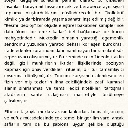
sosyal değişme sürecine paralel olarak, bu ülkedeki
insanları buraya ait hissettirecek ve beraberce aynı siyasî
toplumu oluşturduklarını düşündürecek bir “kollektif
kimlik” ya da “birarada yaşama sanatı” inşa edilmiş değildir.
“Resmî ideoloji” bir ölçüde eleştirel bakabilen sahiplerince
dahi “ikinci bir emre kadar” bel bağlanacak bir kurgu
mahiyetindedir. Muktedir olmanın yarattığı egemenlik
sendromu yüzünden yaratıcı dehası körleşen bürokrasi,
ifade edenler tarafından dahi inanılmayan bir simülatif söz
repertuvarı oluşturmuştur. Bu zeminde resmî ideoloji, aklın
değil, gizli münkirlerin iktidar ilişkilerinde pozisyon
kapmak için onay verdikleri ritüelin, bir tür tamamlayıcı
unsuruna dönüşmüştür. Toplum karşısında alenileşebilen
“izin verilmiş tezler”in ikna ediciliğindeki zaaf, kamusal
alanın sınırlanması ve temsil edici nitelikleri tartışmalı
aktörlerin sahte uzlaşması marifetiyle örtülmeye
çalışılmıştır.
Elbette taşrayla merkez arasında iktidar alanına ilişkin güç
ve nüfuz mücadelesinde çok temel bir gerilim vardı ancak
safların tam da bu şablona uygun şekilde oluştuğu