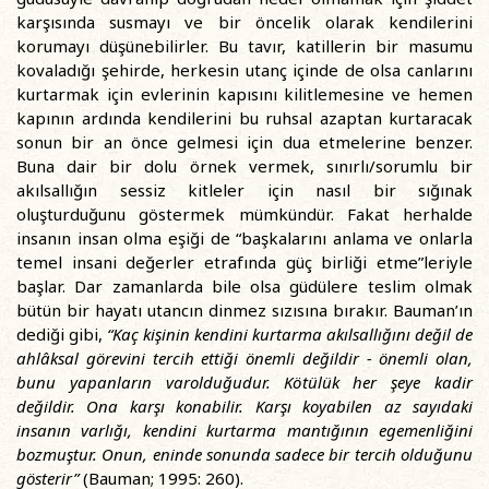
karşısında susmayı ve bir öncelik olarak kendilerini
korumayı düşünebilirler. Bu tavır, katillerin bir masumu
kovaladığı şehirde, herkesin utanç içinde de olsa canlarını
kurtarmak için evlerinin kapısını kilitlemesine ve hemen
kapının ardında kendilerini bu ruhsal azaptan kurtaracak
sonun bir an önce gelmesi için dua etmelerine benzer.
Buna dair bir dolu örnek vermek, sınırlı/sorumlu bir
akılsallığın sessiz kitleler için nasıl bir sığınak
oluşturduğunu göstermek mümkündür. Fakat herhalde
insanın insan olma eşiği de “başkalarını anlama ve onlarla
temel insani değerler etrafında güç birliği etme”leriyle
başlar. Dar zamanlarda bile olsa güdülere teslim olmak
bütün bir hayatı utancın dinmez sızısına bırakır. Bauman’ın
dediği gibi,
“Kaç kişinin kendini kurtarma akılsallığını değil de
ahlâksal görevini tercih ettiği önemli değildir - önemli olan,
bunu yapanların varolduğudur. Kötülük her şeye kadir
değildir. Ona karşı konabilir. Karşı koyabilen az sayıdaki
insanın varlığı, kendini kurtarma mantığının egemenliğini
bozmuştur. Onun, eninde sonunda sadece bir tercih olduğunu
gösterir”
(Bauman; 1995: 260).