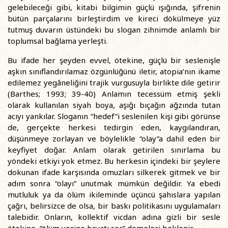
gelebileceği gibi, kitabi bilgimin güçlü ışığında, şifrenin
bütün parçalarını birleştirdim ve kireci dökülmeye yüz
tutmuş duvarın üstündeki bu slogan zihnimde anlamlı bir
toplumsal bağlama yerleşti.
Bu ifade her şeyden evvel, ötekine, güçlü bir seslenişle
aşkın sınıflandırılamaz özgünlüğünü iletir, atopia’nın ikame
edilemez yegâneliğini trajik vurgusuyla birlikte dile getirir
(Barthes; 1993; 39-40) Anlamın tecessüm etmiş şekli
olarak kullanılan siyah boya, aşığı bıçağın ağzında tutan
acıyı yankılar. Sloganın “hedef”i seslenilen kişi gibi görünse
de, gerçekte herkesi tedirgin eden, kaygılandıran,
düşünmeye zorlayan ve böylelikle “olay”a dahil eden bir
keyfiyet doğar. Anlam olarak getirilen sınırlama bu
yöndeki etkiyi yok etmez. Bu herkesin içindeki bir şeylere
dokunan ifade karşısında omuzları silkerek gitmek ve bir
adım sonra “olayı” unutmak mümkün değildir. Ya ebedi
mutluluk ya da ölüm ikileminde üçüncü şahıslara yapılan
çağrı, belirsizce de olsa, bir baskı politikasını uygulamaları
talebidir. Onların, kollektif vicdan adına gizli bir sesle