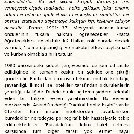
sınamalıdırlar. Bu saf seçimi kaypak davranışa izin
vermeyecek ölçüde radikaldir... halka yaklaşan fakat onların
attığı her adımda, ifade ettikleri her kuşkuda, sundukları her
öneride ‘statü’sünü dayatmaya kalkışan kişi, kökenini özlüyor
demektir”
(Freire; 1991: 37). Mesiyanik inancın kutsal
öncülerinin fukara halktan öğrenecekleri -hattâ
öğretecekleri- ne olabilir ki? Halkın rolü burada destek
vermek, “zulme uğramışlığı ve mukabil öfkeyi paylaşmak”
ve kurban olmakla sınırlı tutulur.
1980 öncesindeki şiddet çerçevesinde gelişen dil analiz
edildiğinde iki temanın keskin bir şekilde öne çıktığı
görülebilir. Bunlardan birincisi ötekinin mutlak kötülüğü,
şeytaniliği, ikincisi ise, ötekiler tarafından öldürülenlerin
şehitliği, ulviliğidir. Dildeki bu iki uç tema şiddete tekabül
eden bir bilişsel evren yaratmaktadır. Bu evrenin
merkezinde, Arendt’in dediği “radikal benlik kaybı” vardır.
Ötekiler tüm insanî niteliklerden soyutlanırken
buradakiler neredeyse pornografik bir hassasiyetle takip
edilmektedirler. “Buradaki”nin “kılına halel gelmesi
karşısında tüm diğer tarafı yok etme” hayal