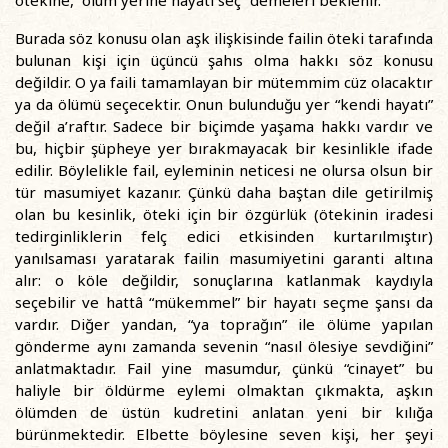
ötekine, “ölüm yerine hayatı seç” demeleri beklenir.
Burada söz konusu olan aşk ilişkisinde failin öteki tarafında
bulunan kişi için üçüncü şahıs olma hakkı söz konusu
değildir. O ya faili tamamlayan bir mütemmim cüz olacaktır
ya da ölümü seçecektir. Onun bulunduğu yer “kendi hayatı”
değil a’raftır. Sadece bir biçimde yaşama hakkı vardır ve
bu, hiçbir şüpheye yer bırakmayacak bir kesinlikle ifade
edilir. Böylelikle fail, eyleminin neticesi ne olursa olsun bir
tür masumiyet kazanır. Çünkü daha baştan dile getirilmiş
olan bu kesinlik, öteki için bir özgürlük (ötekinin iradesi
tedirginliklerin felç edici etkisinden kurtarılmıştır)
yanılsaması yaratarak failin masumiyetini garanti altına
alır: o köle değildir, sonuçlarına katlanmak kaydıyla
seçebilir ve hattâ “mükemmel” bir hayatı seçme şansı da
vardır. Diğer yandan, “ya toprağın” ile ölüme yapılan
gönderme aynı zamanda sevenin “nasıl ölesiye sevdiğini”
anlatmaktadır. Fail yine masumdur, çünkü “cinayet” bu
haliyle bir öldürme eylemi olmaktan çıkmakta, aşkın
ölümden de üstün kudretini anlatan yeni bir kılığa
bürünmektedir. Elbette böylesine seven kişi, her şeyi