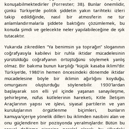
konuşabilmektedirler (Forrester; 38). Bunlar önemlidir,
çünkü Türkiye’de politik şiddetin yakın tarihteki izleri
takip edildiğinde, nasıl bir atmosferin ne tür
anlamlandırmalarla şiddete baktığını çözümlemek, bu
konuda şimdi ve gelecekte neler yapılabileceğine de ışık
tutacaktır.
Yukarıda zikredilen “Ya benimsin ya toprağın” sloganının
coğrafyasıyla kabilevi bir ruhla iktidar mücadelesinin
yürütüldüğü coğrafyanın örtüştüğünü söylemek yanlış
olmaz. Bir bakıma bunun karşılığı “küçük kasaba iklimi”dir.
Türkiye’de, 1980’in hemen öncesindeki dönemde iktidar
mücadelesine böyle bir iklimin ağırlığını koyduğu,
omurgasını oluşturduğu söylenebilir. 1930’lardan
başlayarak son elli yıl içinde yaşanan sanayileşme,
şehirleşme, nüfus kütlelerinin hareketi, Kitle İletişim
Araçlarının yapısı ve işlevi, siyasal partilerin ve yan
kuruluşlarının örgütlenme biçimleri, bunların
kamuya/içeriye yönelik dilleri bu iklimden nasibini alan ve
onu güçlendiren bir pozisyonda yeralmışlardır. Bütün bu