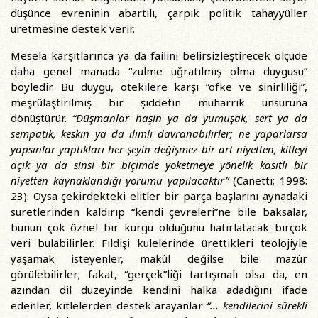
düşünce evreninin abartılı, çarpık politik tahayyüller
üretmesine destek verir.
Mesela karşıtlarınca ya da failini belirsizleştirecek ölçüde
daha genel manada “zulme uğratılmış olma duygusu”
böyledir. Bu duygu, ötekilere karşı “öfke ve sinirliliği”,
meşrûlaştırılmış bir şiddetin muharrik unsuruna
dönüştürür.
“Düşmanlar haşin ya da yumuşak, sert ya da
sempatik, keskin ya da ılımlı davranabilirler; ne yaparlarsa
yapsınlar yaptıkları her şeyin değişmez bir art niyetten, kitleyi
açık ya da sinsi bir biçimde yoketmeye yönelik kasıtlı bir
niyetten kaynaklandığı yorumu yapılacaktır”
(Canetti; 1998:
23). Oysa çekirdekteki elitler bir parça başlarını aynadaki
suretlerinden kaldırıp “kendi çevreleri”ne bile baksalar,
bunun çok öznel bir kurgu olduğunu hatırlatacak birçok
veri bulabilirler. Fildişi kulelerinde ürettikleri teolojiyle
yaşamak isteyenler, makûl değilse bile mazûr
görülebilirler; fakat, “gerçek”liği tartışmalı olsa da, en
azından dil düzeyinde kendini halka adadığını ifade
edenler, kitlelerden destek arayanlar
“... kendilerini sürekli