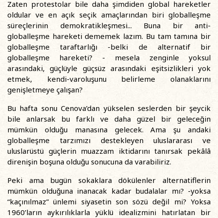
Zaten protestolar bile daha şimdiden global hareketler
oldular ve en açık seçik amaçlarından biri globalleşme
süreçlerinin demokratikleşmesi... Buna bir anti-
globalleşme hareketi dememek lazım. Bu tam tamına bir
globalleşme taraftarlığı -belki de alternatif bir
globalleşme hareketi? - mesela zenginle yoksul
arasındaki, güçlüyle güçsüz arasındaki eşitsizlikleri yok
etmek, kendi-varoluşunu belirleme olanaklarını
genişletmeye çalışan?
Bu hafta sonu Cenova’dan yükselen seslerden bir şeycik
bile anlarsak bu farklı ve daha güzel bir geleceğin
mümkün olduğu manasına gelecek. Ama şu andaki
globalleşme tarzımızı destekleyen uluslararası ve
uluslarüstü güçlerin muazzam iktidarını tanırsak pekâlâ
direnişin boşuna olduğu sonucuna da varabiliriz.
Peki ama bugün sokaklara dökülenler alternatiflerin
mümkün olduğuna inanacak kadar budalalar mı? -yoksa
“kaçınılmaz” ünlemi siyasetin son sözü değil mi? Yoksa
1960’ların aykırılıklarla yüklü idealizmini hatırlatan bir