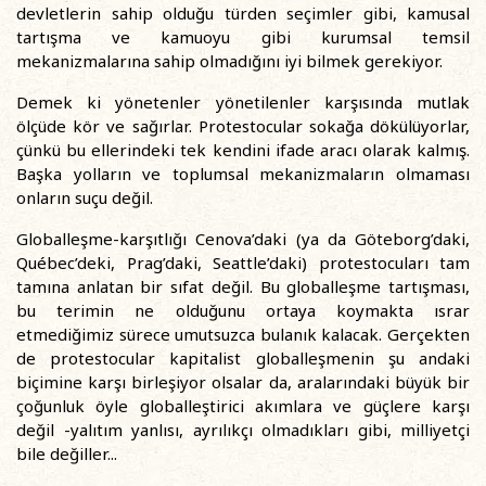
devletlerin sahip olduğu türden seçimler gibi, kamusal
tartışma ve kamuoyu gibi kurumsal temsil
mekanizmalarına sahip olmadığını iyi bilmek gerekiyor.
Demek ki yönetenler yönetilenler karşısında mutlak
ölçüde kör ve sağırlar. Protestocular sokağa dökülüyorlar,
çünkü bu ellerindeki tek kendini ifade aracı olarak kalmış.
Başka yolların ve toplumsal mekanizmaların olmaması
onların suçu değil.
Globalleşme-karşıtlığı Cenova’daki (ya da Göteborg’daki,
Québec’deki, Prag’daki, Seattle’daki) protestocuları tam
tamına anlatan bir sıfat değil. Bu globalleşme tartışması,
bu terimin ne olduğunu ortaya koymakta ısrar
etmediğimiz sürece umutsuzca bulanık kalacak. Gerçekten
de protestocular kapitalist globalleşmenin şu andaki
biçimine karşı birleşiyor olsalar da, aralarındaki büyük bir
çoğunluk öyle globalleştirici akımlara ve güçlere karşı
değil -yalıtım yanlısı, ayrılıkçı olmadıkları gibi, milliyetçi
bile değiller...