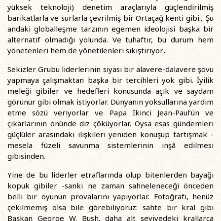
yüksek teknoloji) denetim araçlarıyla güçlendirilmiş
barikatlarla ve surlarla çevrilmiş bir Ortaçağ kenti gibi... Şu
andaki globalleşme tarzının egemen ideolojisi başka bir
alternatif olmadığı yolunda. Ve tuhaftır, bu durum hem
yönetenleri hem de yönetilenleri sıkıştırıyor...
Sekizler Grubu liderlerinin siyasi bir alavere-dalavere şovu
yapmaya çalışmaktan başka bir tercihleri yok gibi. İyilik
meleği gibiler ve hedefleri konusunda açık ve saydam
görünür gibi olmak istiyorlar. Dünyanın yoksullarına yardım
etme sözü veriyorlar ve Papa İkinci Jean-Paul’ün ve
çıkarlarının önünde diz çöküyorlar. Oysa esas gündemleri
güçlüler arasındaki ilişkileri yeniden konuşup tartışmak -
mesela füzeli savunma sistemlerinin inşâ edilmesi
gibisinden.
Yine de bu liderler etraflarında olup bitenlerden bayağı
kopuk gibiler -sanki ne zaman sahneleneceği önceden
belli bir oyunun provalarını yapıyorlar. Fotoğrafı, henüz
çekilmemiş olsa bile görebiliyoruz: sahte bir kral gibi
Başkan George W. Bush, daha alt seviyedeki krallarca