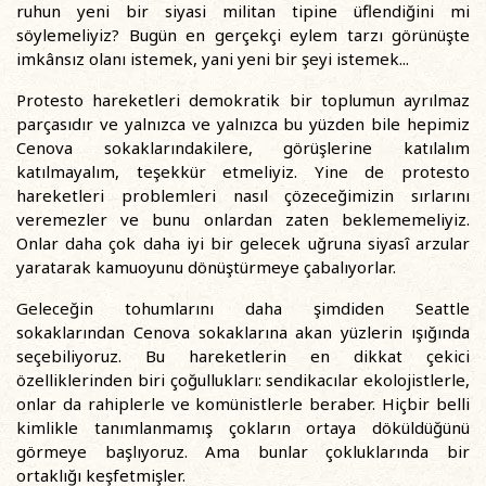
ruhun yeni bir siyasi militan tipine üflendiğini mi
söylemeliyiz? Bugün en gerçekçi eylem tarzı görünüşte
imkânsız olanı istemek, yani yeni bir şeyi istemek...
Protesto hareketleri demokratik bir toplumun ayrılmaz
parçasıdır ve yalnızca ve yalnızca bu yüzden bile hepimiz
Cenova sokaklarındakilere, görüşlerine katılalım
katılmayalım, teşekkür etmeliyiz. Yine de protesto
hareketleri problemleri nasıl çözeceğimizin sırlarını
veremezler ve bunu onlardan zaten beklememeliyiz.
Onlar daha çok daha iyi bir gelecek uğruna siyasî arzular
yaratarak kamuoyunu dönüştürmeye çabalıyorlar.
Geleceğin tohumlarını daha şimdiden Seattle
sokaklarından Cenova sokaklarına akan yüzlerin ışığında
seçebiliyoruz. Bu hareketlerin en dikkat çekici
özelliklerinden biri çoğullukları: sendikacılar ekolojistlerle,
onlar da rahiplerle ve komünistlerle beraber. Hiçbir belli
kimlikle tanımlanmamış çokların ortaya döküldüğünü
görmeye başlıyoruz. Ama bunlar çokluklarında bir
ortaklığı keşfetmişler.