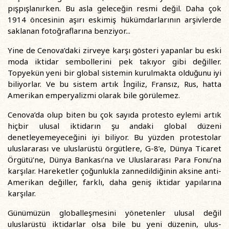
pışpışlanırken. Bu asla geleceğin resmi değil. Daha çok
1914 öncesinin aşırı eskimiş hükümdarlarının arşivlerde
saklanan fotoğraflarına benziyor...
Yine de Cenova’daki zirveye karşı gösteri yapanlar bu eski
moda iktidar sembollerini pek takıyor gibi değiller.
Topyekün yeni bir global sistemin kurulmakta olduğunu iyi
biliyorlar. Ve bu sistem artık İngiliz, Fransız, Rus, hatta
Amerikan emperyalizmi olarak bile görülemez.
Cenova’da olup biten bu çok sayıda protesto eylemi artık
hiçbir ulusal iktidarın şu andaki global düzeni
denetleyemeyeceğini iyi biliyor. Bu yüzden protestolar
uluslararası ve uluslarüstü örgütlere, G-8’e, Dünya Ticaret
Örgütü’ne, Dünya Bankası’na ve Uluslararası Para Fonu’na
karşılar. Hareketler çoğunlukla zannedildiğinin aksine anti-
Amerikan değiller, farklı, daha geniş iktidar yapılarına
karşılar.
Günümüzün globalleşmesini yönetenler ulusal değil
uluslarüstü iktidarlar olsa bile bu yeni düzenin, ulus-