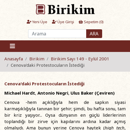
Yeni Üye
Üye Girişi
Sepetim (
0
)
ARA
Anasayfa
Birikim
Birikim Sayı 149 - Eylül 2001
Cenova'daki Protestocuların İstediği
Cenova'daki Protestocuların İstediği
Michael Hardt
,
Antonio Negri
,
Ulus Baker (Çeviren)
Cenova -hem açıklığıyla hem de sapkın siyasi
karmaşıklığıyla tanınan bir şehir; şimdi, bu hafta sonu, tam
bir kriz yaşıyor... Oysa dünyanın en güçlü liderlerinin
toplandığı bir zirve için kapılarını ardına kadar açmış
olmalıydı. Ama bunun yerine Cenova haytek (
high tech
,