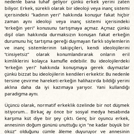
nedenle bana tuhaf geliyor çünkü erkek yerini zaten
biliyor. Erkek, sürekli olarak bir ideoloji veya inanç sistemi
içerisindeki “kadının yeri” hakkında konuşur fakat hiçbir
zaman aynı ideoloji veya inanç sistemi içerisindeki
“erkeğin yeri” konusunu tartışmaya açmaz. Açmaz çünkü
dişil olan hakkında durmaksızın konuşan fakat erkeğin
durumunu hiç tartışma gereği duymayan farklı söylemlerin
ve inanç sistemlerinin takipçileri, kendi ideolojilerini
“cinsiyetsiz” olarak konumlandırarak onların eril
kimliklerini kolayca kamufle edebilir. Bu ideolojilerdeki
“erkeğin yeri” hakkında konuşmaya gerek duymazlar
çünkü bizzat bu ideolojilerin kendileri erkektir. Bu nedenle
tersine çevirme hareketi erkeğin halihazırda bildiği yerini
aklına daha da iyi kazımaya yarıyor. Yani kullandığı
paradigma aynı.
Üçüncü olarak, normatif erkeklik özelinde bir not düşmek
istiyorum… Birkaç ay önce bir sosyal medya hesabında
karşıma küt diye bir şey çıktı. Genç bir oyuncu erkek,
annesinin doğum gününü unuttuğu için “ne kadar büyük bir
öküz” olduğunu cümle âleme duyuruyor ve annesinin