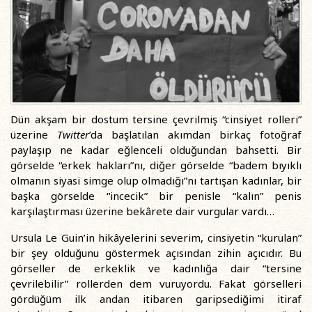
Dün akşam bir dostum tersine çevrilmiş “cinsiyet rolleri”
üzerine
Twitter
’da başlatılan akımdan birkaç fotoğraf
paylaşıp ne kadar eğlenceli olduğundan bahsetti. Bir
görselde “erkek hakları”nı, diğer görselde “badem bıyıklı
olmanın siyasi simge olup olmadığı”nı tartışan kadınlar, bir
başka görselde “incecik” bir penisle “kalın” penis
karşılaştırması üzerine bekârete dair vurgular vardı…
Ursula Le Guin’in hikâyelerini severim, cinsiyetin “kurulan”
bir şey olduğunu göstermek açısından zihin açıcıdır. Bu
görseller de erkeklik ve kadınlığa dair “tersine
çevrilebilir” rollerden dem vuruyordu. Fakat görselleri
gördüğüm ilk andan itibaren garipsediğimi itiraf