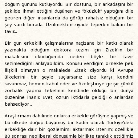
doğum gününü kutluyordu. Bir dostunu, bir arkadaşını bir
şekilde ihmal ettiğini düşünen ve “öküzlük” yaptığını dile
getiren diğer insanlarda da görüp rahatsız olduğum bir
şey vardı burada. Üzülmekten ziyade tepeden bakan bir
tavır...
Bir gün erkeklik çalışmalarına naçizane bir katkı olarak
yazmakta olduğum doktora tezim için Zizek’in bir
makalesini okuduğumda neden böyle bir tavır
sezinlediğimi anlayabildim. Konusu verdiğim örnekle pek
ilişkili olmayan o makalede Zizek diyordu ki Avrupa
ülkelerini bir şeyle suçlarsanız size karşı kendini
savunmaz, hemen kabul eder ve özeleştiriye girişir çünkü
zorbalık yapma tekelinin kendinde olduğu bir dünya
düzenine inanır. Evet, özrün iktidarla geldiği o anlardan
bahsediyor…
Araştırmam dahilinde onlarca erkekle görüşme yapmış ve
bu ülkede doğup büyümüş bir kadın olarak Türkiye’deki
erkekliğe dair bir gözlemimi aktarmak isterim; özellikle
80 sonrası neoliberal dönüşümle birlikte tanıklık ettiğimiz