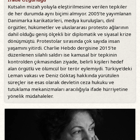
Kutsalın mizah yoluyla eleştirilmesine verilen tepkiler
de her durumda aynı biçimi almıyor. 2005’te yayımlanan
Danimarka karikatürleri, medya kuruluşları, dinî
örgütler, hükümetler ve uluslararası protesto ağlarının
dahil olduğu geniş ölçekli bir diplomatik ve siyasal krize
dönüşmüştü. Protestolar sırasında çok sayıda insan
yaşamını yitirdi. Charlie Hebdo dergisine 2015’te
düzenlenen silahlı saldırı ise kamusal bir tepkinin
kontrolden çıkmasından ziyade, belirli kişileri hedef
alan örgütlü ve ölümcül bir terör eylemiydi. Türkiye’deki
Leman vakası ve Deniz Göktaş hakkında yürütülen
süreçler ise esas olarak devletin ceza hukuku ve
tutuklama mekanizmaları aracılığıyla ifade hürriyetine
yönelik müdahaleler.