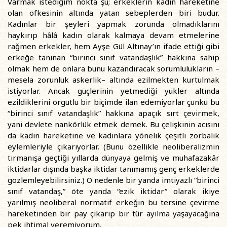
Varmak istediğim nokta şu; erkeklerin kadın hareketine
olan öfkesinin altında yatan sebeplerden biri budur.
Kadınlar bir şeyleri yapmak zorunda olmadıklarını
haykırıp hâlâ kadın olarak kalmaya devam etmelerine
rağmen erkekler, hem Ayşe Gül Altınay’ın ifade ettiği gibi
erkeğe tanınan “birinci sınıf vatandaşlık” hakkına sahip
olmak hem de onlara bunu kazandıracak sorumlulukların –
mesela zorunluk askerlik– altında ezilmekten kurtulmak
istiyorlar. Ancak güçlerinin yetmediği yükler altında
ezildiklerini örgütlü bir biçimde ilan edemiyorlar çünkü bu
“birinci sınıf vatandaşlık” hakkına apaçık sırt çevirmek,
yani devlete nankörlük etmek demek. Bu çelişkinin acısını
da kadın hareketine ve kadınlara yönelik çeşitli zorbalık
eylemleriyle çıkarıyorlar. (Bunu özellikle neoliberalizmin
tırmanışa geçtiği yıllarda dünyaya gelmiş ve muhafazakâr
iktidarlar dışında başka iktidar tanımamış genç erkeklerde
gözlemleyebilirsiniz.) O nedenle bir yanda imtiyazlı “birinci
sınıf vatandaş,” öte yanda “ezik iktidar” olarak ikiye
yarılmış neoliberal normatif erkeğin bu tersine çevirme
hareketinden bir pay çıkarıp bir tür ayılma yaşayacağına
pek ihtimal veremiyorum.