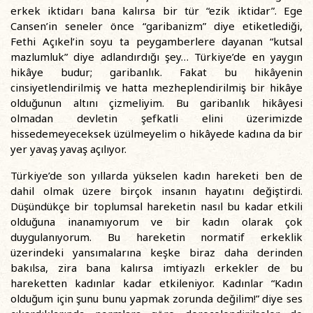
erkek iktidarı bana kalırsa bir tür “ezik iktidar”. Ege
Cansen’in seneler önce “garibanizm” diye etiketlediği,
Fethi Açıkel’in soyu ta peygamberlere dayanan “kutsal
mazlumluk” diye adlandırdığı şey… Türkiye’de en yaygın
hikâye budur; garibanlık. Fakat bu hikâyenin
cinsiyetlendirilmiş ve hatta mezheplendirilmiş bir hikâye
olduğunun altını çizmeliyim. Bu garibanlık hikâyesi
olmadan devletin şefkatli elini üzerimizde
hissedemeyeceksek üzülmeyelim o hikâyede kadına da bir
yer yavaş yavaş açılıyor.
Türkiye’de son yıllarda yükselen kadın hareketi ben de
dahil olmak üzere birçok insanın hayatını değiştirdi.
Düşündükçe bir toplumsal hareketin nasıl bu kadar etkili
olduğuna inanamıyorum ve bir kadın olarak çok
duygulanıyorum. Bu hareketin normatif erkeklik
üzerindeki yansımalarına keşke biraz daha derinden
bakılsa, zira bana kalırsa imtiyazlı erkekler de bu
hareketten kadınlar kadar etkileniyor. Kadınlar “Kadın
olduğum için şunu bunu yapmak zorunda değilim!” diye ses