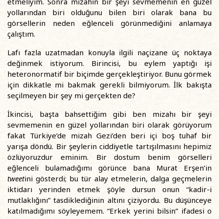
etmeliyim. Sonra mizahın bir şeyi sevmemenin en güzel
yollarından biri olduğunu bilen biri olarak bana bu
görsellerin neden eğlenceli görünmediğini anlamaya
çalıştım.
Lafı fazla uzatmadan konuyla ilgili naçizane üç noktaya
değinmek istiyorum. Birincisi, bu eylem yaptığı işi
heteronormatif bir biçimde gerçekleştiriyor. Bunu görmek
için dikkatle mi bakmak gerekli bilmiyorum. İlk bakışta
seçilmeyen bir şey mi gerçekten de?
İkincisi, başta bahsettiğim gibi ben mizahı bir şeyi
sevmemenin en güzel yollarından biri olarak görüyorum
fakat Türkiye’de mizah Gezi’den beri içi boş tuhaf bir
yarışa döndü. Bir şeylerin ciddiyetle tartışılmasını hepimiz
özlüyoruzdur eminim. Bir dostum benim görselleri
eğlenceli bulamadığımı görünce bana Murat Erşen’in
tweet
ini gösterdi; bu tür alay etmelerin, dalga geçmelerin
iktidarı yerinden etmek şöyle dursun onun “kadir-i
mutlaklığını” tasdiklediğinin altını çiziyordu. Bu düşünceye
katılmadığımı söyleyemem. “Erkek yerini bilsin” ifadesi o