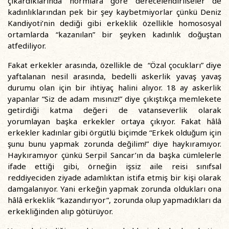
çıkardıklarında normlara göre derecelendirilseler de
kadınlıklarından pek bir şey kaybetmiyorlar çünkü Deniz
Kandiyoti’nin dediği gibi erkeklik özellikle homososyal
ortamlarda “kazanılan” bir şeyken kadınlık doğuştan
atfediliyor.
Fakat erkekler arasında, özellikle de “Özal çocukları” diye
yaftalanan nesil arasında, bedelli askerlik yavaş yavaş
durumu olan için bir ihtiyaç halini alıyor. 18 ay askerlik
yapanlar “Siz de adam mısınız!” diye çıkıştıkça memlekete
getirdiği katma değeri de vatanseverlik olarak
yorumlayan başka erkekler ortaya çıkıyor. Fakat hâlâ
erkekler kadınlar gibi örgütlü biçimde “Erkek olduğum için
şunu bunu yapmak zorunda değilim!” diye haykıramıyor.
Haykıramıyor çünkü Serpil Sancar’ın da başka cümlelerle
ifade ettiği gibi, örneğin işsiz aile reisi sınıfsal
reddiyeciden ziyade adamlıktan istifa etmiş bir kişi olarak
damgalanıyor. Yani erkeğin yapmak zorunda oldukları ona
hâlâ erkeklik “kazandırıyor”, zorunda olup yapmadıkları da
erkekliğinden alıp götürüyor.