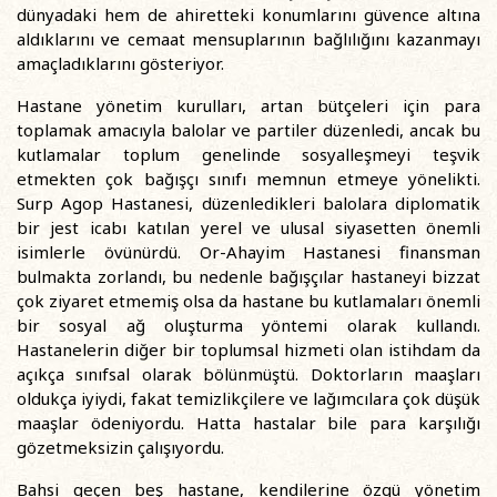
dünyadaki hem de ahiretteki konumlarını güvence altına
aldıklarını ve cemaat mensuplarının bağlılığını kazanmayı
amaçladıklarını gösteriyor.
Hastane yönetim kurulları, artan bütçeleri için para
toplamak amacıyla balolar ve partiler düzenledi, ancak bu
kutlamalar toplum genelinde sosyalleşmeyi teşvik
etmekten çok bağışçı sınıfı memnun etmeye yönelikti.
Surp Agop Hastanesi, düzenledikleri balolara diplomatik
bir jest icabı katılan yerel ve ulusal siyasetten önemli
isimlerle övünürdü. Or-Ahayim Hastanesi finansman
bulmakta zorlandı, bu nedenle bağışçılar hastaneyi bizzat
çok ziyaret etmemiş olsa da hastane bu kutlamaları önemli
bir sosyal ağ oluşturma yöntemi olarak kullandı.
Hastanelerin diğer bir toplumsal hizmeti olan istihdam da
açıkça sınıfsal olarak bölünmüştü. Doktorların maaşları
oldukça iyiydi, fakat temizlikçilere ve lağımcılara çok düşük
maaşlar ödeniyordu. Hatta hastalar bile para karşılığı
gözetmeksizin çalışıyordu.
Bahsi geçen beş hastane, kendilerine özgü yönetim