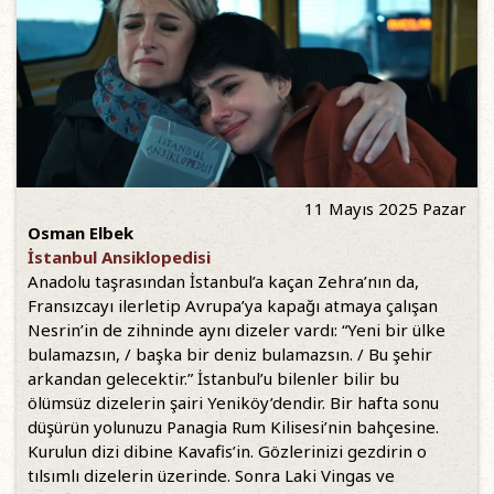
11 Mayıs 2025 Pazar
Osman Elbek
İstanbul Ansiklopedisi
Anadolu taşrasından İstanbul’a kaçan Zehra’nın da,
Fransızcayı ilerletip Avrupa’ya kapağı atmaya çalışan
Nesrin’in de zihninde aynı dizeler vardı: “Yeni bir ülke
bulamazsın, / başka bir deniz bulamazsın. / Bu şehir
arkandan gelecektir.” İstanbul’u bilenler bilir bu
ölümsüz dizelerin şairi Yeniköy’dendir. Bir hafta sonu
düşürün yolunuzu Panagia Rum Kilisesi’nin bahçesine.
Kurulun dizi dibine Kavafis’in. Gözlerinizi gezdirin o
tılsımlı dizelerin üzerinde. Sonra Laki Vingas ve