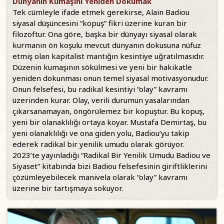
Dünyanın Kumaşını Yeniden Dokumak
Tek cümleyle ifade etmek gerekirse, Alain Badiou
siyasal düşüncesini “kopuş” fikri üzerine kuran bir
filozoftur. Ona göre, başka bir dünyayı siyasal olarak
kurmanın ön koşulu mevcut dünyanın dokusuna nüfuz
etmiş olan kapitalist mantığın kesintiye uğratılmasıdır.
Düzenin kumaşının sökülmesi ve yeni bir hakikatle
yeniden dokunması onun temel siyasal motivasyonudur.
Onun felsefesi, bu radikal kesintiyi “olay” kavramı
üzerinden kurar. Olay, verili durumun yasalarından
çıkarsanamayan, öngörülemez bir kopuştur. Bu kopuş,
yeni bir olanaklılığı ortaya koyar. Mustafa Demirtaş, bu
yeni olanaklılığı ve ona giden yolu, Badiou’yu takip
ederek radikal bir yenilik umudu olarak görüyor.
2023’te yayınladığı “Radikal Bir Yenilik Umudu Badiou ve
Siyaset” kitabında bizi Badiou felsefesinin giriftliklerini
çözümleyebilecek manivela olarak “olay” kavramı
üzerine bir tartışmaya sokuyor.