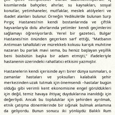
kısımlarında bahçeler, ahırlar, su kaynakları, sosyal
konutlar, yetimhaneler, mutfaklar, meslek atölyeleri ve
ibadet alanları bulunur. Örneğin Yedikule’de bulunan Surp
Pırgiç Hastanesi’nin kendi bostanlarında ve çiftlik
hayvanlarıyla dolu ahırlarında yetimler kendi geçimlerini
sağlamayı öğreniyorlardı. Yerel bir gazeteci, Bulgar
Hastanesi’nin önünden geçerken sarf ettiği, “Matbanın
Antimoan tahallülati ve mürekkeb kokusu karışık muhitine
nazaran bu parlak mavi sema, bu henüz başlayan yeşillik
beni büsbütün başka bir adam etmişti,” ifadeleriyle
hastanenin üzerindeki rahatlatıcı etkisini yazmıştır.
Hastanelerin kendi içerisinde ayrı birer dünya sunmaları, o
zamanlar hastaları ve yoksulları kalabalık şehir
merkezinden uzak tutmak için önemsendi –hastalar bugün
olduğu gibi verimli kent ekonomisine engel görüldükleri
için değil, temiz havaya ihtiyaç duyduklarına inanıldığı için
değerliydi. Ancak bu topluluklar için şehirden ayrılmak,
etnik çatışma dönemlerinde bir sığınak bulmak anlamına
da geliyordu. Bunun sonucu iki yönlüydü: Balıklı Rum