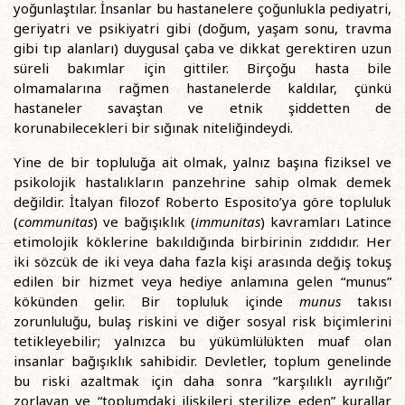
yoğunlaştılar. İnsanlar bu hastanelere çoğunlukla pediyatri,
geriyatri ve psikiyatri gibi (doğum, yaşam sonu, travma
gibi tıp alanları) duygusal çaba ve dikkat gerektiren uzun
süreli bakımlar için gittiler. Birçoğu hasta bile
olmamalarına rağmen hastanelerde kaldılar, çünkü
hastaneler savaştan ve etnik şiddetten de
korunabilecekleri bir sığınak niteliğindeydi.
Yine de bir topluluğa ait olmak, yalnız başına fiziksel ve
psikolojik hastalıkların panzehrine sahip olmak demek
değildir. İtalyan filozof Roberto Esposito’ya göre topluluk
(
communitas
) ve bağışıklık (
immunitas
) kavramları Latince
etimolojik köklerine bakıldığında birbirinin zıddıdır. Her
iki sözcük de iki veya daha fazla kişi arasında değiş tokuş
edilen bir hizmet veya hediye anlamına gelen “munus”
kökünden gelir. Bir topluluk içinde
munus
takısı
zorunluluğu, bulaş riskini ve diğer sosyal risk biçimlerini
tetikleyebilir; yalnızca bu yükümlülükten muaf olan
insanlar bağışıklık sahibidir. Devletler, toplum genelinde
bu riski azaltmak için daha sonra “karşılıklı ayrılığı”
zorlayan ve “toplumdaki ilişkileri sterilize eden” kurallar