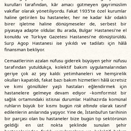
kurulları tarafından, kâr amacı gütmeyen gayrimüslim
vakıflar olarak yönetiliyordu. Fakat 1935’te özel kurumlar
haline getirilen bu hastaneler, her ne kadar kâr odaklı
birer işletme haline dönüşmeseler de, serbest bir
piyasaya adapte oldular. Bu arada, Bulgar Hastanesi’ne el
konuldu ve Türkiye Gazetesi Hastanesi’ne dönüştürüldü.
Surp Agop Hastanesi ise yıkıldı ve tadilatı için hâlâ
finansman bekliyor.
Cemaatlerinin azalan nüfusu giderek büyüyen şehir nüfusu
tarafından yutuldukça, kolektif bakım uygulamalarından
geriye çok az şey kaldı: yetimhaneleri ve hemşirelik
okulları kapatıldı, fakat bazı bakım hizmetleri hâlâ ücretsiz
ve kimi gönüllüler yaşlı hastaları eğlendirmek için
hastanelere gelmeye devam ediyor –komformist bir
sağlık ortamındaki istisnai durumlar. Halihazırda komünal
ruhların büyük bir kısmı bugün
risk altında
olarak tasnif
edilenlerin anılarında yaşıyor. Yine de, İstanbul’un tarihinin
bir parçası olan bu hastaneler bize bugün tıp sektörünün
geldiği en üst nokta şeklinde sunulan şehir