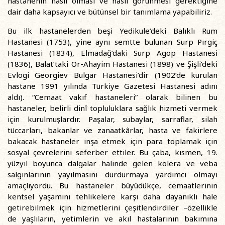
hastanenin nasıl olması ve nasıl görünmesi gerektiğine
dair daha kapsayıcı ve bütünsel bir tanımlama yapabiliriz.
Bu ilk hastanelerden beşi Yedikule’deki Balıklı Rum
Hastanesi (1753), yine aynı semtte bulunan Surp Pırgiç
Hastanesi (1834), Elmadağ’daki Surp Agop Hastanesi
(1836), Balat’taki Or-Ahayim Hastanesi (1898) ve Şişli’deki
Evlogi Georgiev Bulgar Hastanesi’dir (1902’de kurulan
hastane 1991 yılında Türkiye Gazetesi Hastanesi adını
aldı). “Cemaat vakıf hastaneleri” olarak bilinen bu
hastaneler, belirli dinî topluluklara sağlık hizmeti vermek
için kurulmuşlardır. Paşalar, subaylar, sarraflar, silah
tüccarları, bakanlar ve zanaatkârlar, hasta ve fakirlere
bakacak hastaneler inşa etmek için para toplamak için
sosyal çevrelerini seferber ettiler. Bu çaba, kısmen, 19.
yüzyıl boyunca dalgalar halinde gelen kolera ve veba
salgınlarının yayılmasını durdurmaya yardımcı olmayı
amaçlıyordu. Bu hastaneler büyüdükçe, cemaatlerinin
kentsel yaşamını tehlikelere karşı daha dayanıklı hale
getirebilmek için hizmetlerini çeşitlendirdiler –özellikle
de yaşlıların, yetimlerin ve akıl hastalarının bakımına