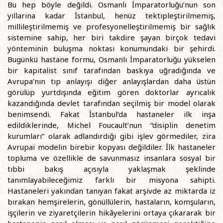
Bu hep böyle değildi. Osmanlı İmparatorluğu’nun son
yıllarına kadar İstanbul, henüz tektipleştirilmemiş,
millileştirilmemiş ve profesyonelleştirilmemiş bir sağlık
sistemine sahip, her biri takdire şayan birçok tedavi
yönteminin buluşma noktası konumundaki bir şehirdi.
Bugünkü hastane formu, Osmanlı İmparatorluğu yükselen
bir kapitalist sınıf tarafından baskıya uğradığında ve
Avrupa’nın tıp anlayışı diğer anlayışlardan daha üstün
görülüp yurtdışında eğitim gören doktorlar ayrıcalık
kazandığında devlet tarafından seçilmiş bir model olarak
benimsendi. Fakat İstanbul’da hastaneler ilk inşa
edildiklerinde, Michel Foucault’nun “disiplin denetim
kurumları” olarak adlandırdığı gibi işlev görmediler, zira
Avrupai modelin birebir kopyası değildiler. İlk hastaneler
topluma ve özellikle de savunmasız insanlara sosyal bir
tıbbi bakış açısıyla yaklaşmak şeklinde
tanımlayabileceğimiz farklı bir misyona sahipti.
Hastaneleri yakından tanıyan fakat arşivde az miktarda iz
bırakan hemşirelerin, gönüllülerin, hastaların, komşuların,
işçilerin ve ziyaretçilerin hikâyelerini ortaya çıkararak bir