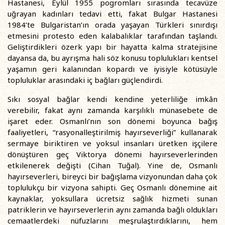
Hastanesi, Eylül 1955 pogromları sırasında tecavüze
uğrayan kadınları tedavi etti, fakat Bulgar Hastanesi
1984’te Bulgaristan’ın orada yaşayan Türkleri sınırdışı
etmesini protesto eden kalabalıklar tarafından taşlandı.
Geliştirdikleri özerk yapı bir hayatta kalma stratejisine
dayansa da, bu ayrışma hali söz konusu toplulukları kentsel
yaşamın geri kalanından kopardı ve iyisiyle kötüsüyle
topluluklar arasındaki iç bağları güçlendirdi.
Sıkı sosyal bağlar kendi kendine yeterliliğe imkân
verebilir, fakat aynı zamanda karşılıklı münasebete de
işaret eder. Osmanlı’nın son dönemi boyunca bağış
faaliyetleri, “rasyonalleştirilmiş hayırseverliği” kullanarak
sermaye biriktiren ve yoksul insanları üretken işçilere
dönüştüren geç Viktorya dönemi hayırseverlerinden
etkilenerek değişti (Cihan Tuğal). Yine de, Osmanlı
hayırseverleri, bireyci bir bağışlama vizyonundan daha çok
toplulukçu bir vizyona sahipti. Geç Osmanlı dönemine ait
kaynaklar, yoksullara ücretsiz sağlık hizmeti sunan
patriklerin ve hayırseverlerin aynı zamanda bağlı oldukları
cemaatlerdeki nüfuzlarını meşrulaştırdıklarını, hem