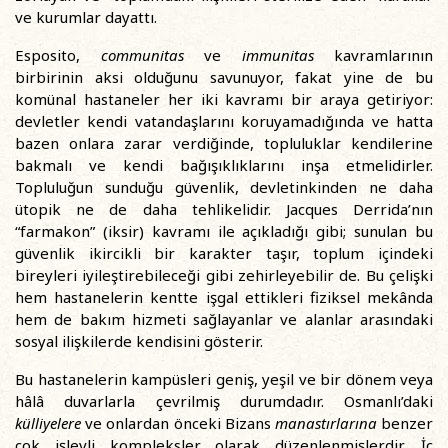
ve kurumlar dayattı.
Esposito,
communitas
ve
immunitas
kavramlarının
birbirinin aksi olduğunu savunuyor, fakat yine de bu
komünal hastaneler her iki kavramı bir araya getiriyor:
devletler kendi vatandaşlarını koruyamadığında ve hatta
bazen onlara zarar verdiğinde, topluluklar kendilerine
bakmalı ve kendi bağışıklıklarını inşa etmelidirler.
Topluluğun sunduğu güvenlik, devletinkinden ne daha
ütopik ne de daha tehlikelidir. Jacques Derrida’nın
“farmakon” (iksir) kavramı ile açıkladığı gibi; sunulan bu
güvenlik ikircikli bir karakter taşır, toplum içindeki
bireyleri iyileştirebileceği gibi zehirleyebilir de. Bu çelişki
hem hastanelerin kentte işgal ettikleri fiziksel mekânda
hem de bakım hizmeti sağlayanlar ve alanlar arasındaki
sosyal ilişkilerde kendisini gösterir.
Bu hastanelerin kampüsleri geniş, yeşil ve bir dönem veya
hâlâ duvarlarla çevrilmiş durumdadır. Osmanlı’daki
külliyelere
ve onlardan önceki Bizans
manastırlarına
benzer
çok işlevli kompleksler olarak düzenlenmişlerdir. İç