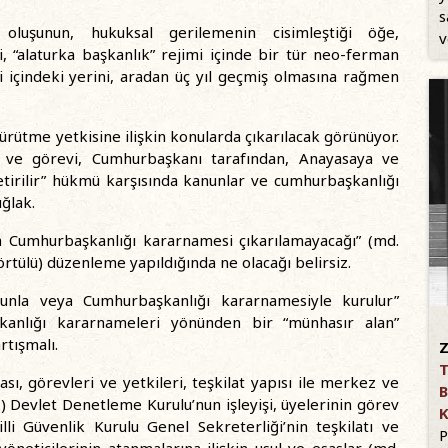
s
t oluşunun, hukuksal gerilemenin cisimleştiği öğe,
v
, “alaturka başkanlık” rejimi içinde bir tür neo-ferman
 içindeki yerini, aradan üç yıl geçmiş olmasına rağmen
ütme yetkisine ilişkin konularda çıkarılacak görünüyor.
i ve görevi, Cumhurbaşkanı tarafından, Anayasaya ve
etirilir” hükmü karşısında kanunlar ve cumhurbaşkanlığı
uğlak.
 Cumhurbaşkanlığı kararnamesi çıkarılamayacağı” (md.
örtülü) düzenleme yapıldığında ne olacağı belirsiz.
anunla veya Cumhurbaşkanlığı kararnamesiyle kurulur”
kanlığı kararnameleri yönünden bir “münhasır alan”
rtışmalı.
Z
T
ası, görevleri ve yetkileri, teşkilat yapısı ile merkez ve
B
2) Devlet Denetleme Kurulu’nun işleyişi, üyelerinin görev
K
lli Güvenlik Kurulu Genel Sekreterliği’nin teşkilatı ve
P
neticilerinin atanmalarına ilişkin usul ve esaslar (md.