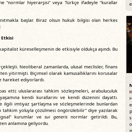
ne “normlar hiyerarşisi” veya Türkçe ifadeyle “kurallar
e
tmakla başlar. Biraz olsun hukuk bilgisi olan herkes
.
Etkisi
apitalist küreselleşmenin de etkisiyle oldukça aşındı. Bu
ekleşti. Neoliberal zamanlarda, ulusal meclisler, finans
ten yitirmişti. Biçimsel olarak kamusallıklarını korusalar
 hareket ediyorlardı.
N
s etti; uluslararası tahkim sözleşmeleri, arabuluculuk
H
yaşamına kendi kurallarını ve kendi düzenini dayattı.
H
e ilgili imtiyaz şartlaşma ve sözleşmelerinde bunlardan
e
ı tahkim yoluyla çözülmesi öngörülebilir” diye yazılarak
p
rgısal” kurumlar ve
sui generis
normlar getirildi. Bu,
s
üzen anlamına geliyordu.
o
i