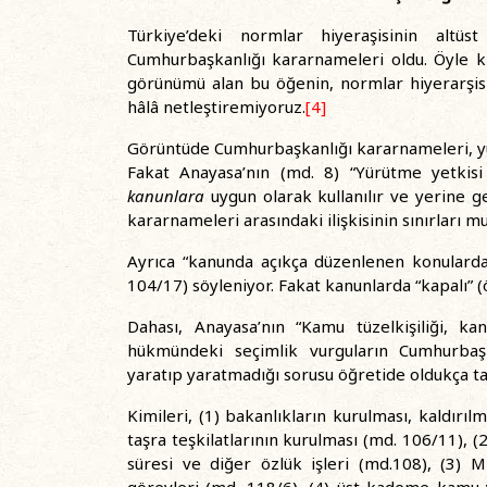
Türkiye’deki normlar hiyeraşisinin altüs
Cumhurbaşkanlığı kararnameleri oldu. Öyle ki
görünümü alan bu öğenin, normlar hiyerarşisi
hâlâ netleştiremiyoruz.
[4]
Görüntüde Cumhurbaşkanlığı kararnameleri, yür
Fakat Anayasa’nın (md. 8) “Yürütme yetkis
kanunlara
uygun olarak kullanılır ve yerine g
kararnameleri arasındaki ilişkisinin sınırları m
Ayrıca “kanunda açıkça düzenlenen konularda
104/17) söyleniyor. Fakat kanunlarda “kapalı” (
Dahası, Anayasa’nın “Kamu tüzelkişiliği, k
hükmündeki seçimlik vurguların Cumhurbaş
yaratıp yaratmadığı sorusu öğretide oldukça ta
Kimileri, (1) bakanlıkların kurulması, kaldırılm
taşra teşkilatlarının kurulması (md. 106/11), (
süresi ve diğer özlük işleri (md.108), (3) Mi
görevleri (md. 118/6), (4) üst kademe kamu yö