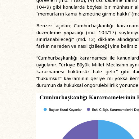
104/9) gibi konularda böylesi bir münhasır al
“memurların kamu hizmetine girme hakkı” (md.
Benzer açıdan; Cumhurbaşkanlığı kararname
düzenleme yapacağı (md. 104/17) söyleniyo
sınırlanabileceği” (md. 13) dikkate alındığın
farkın nereden ve nasıl çizileceği yine belirsiz 
“Cumhurbaşkanlığı kararnamesi ile kanunlard
uygulanır. Türkiye Büyük Millet Meclisinin a
kararnamesi hükümsüz hale gelir” gibi ifa
“hükümsüz” kavramının geriye mi yoksa iler
durumun da hukuksal öngörülebilirlik yönünden 