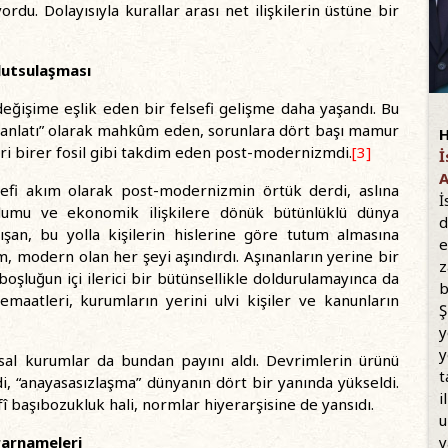
u. Dolayısıyla kurallar arası net ilişkilerin üstüne bir
utsulaşması
değişime eşlik eden bir felsefi gelişme daha yaşandı. Bu
 anlatı” olarak mahkûm eden, sorunlara dört başı mamur
H
eri birer fosil gibi takdim eden post-modernizmdi.
[3]
İ
A
efi akım olarak post-modernizmin örtük derdi, aslına
İ
lumu ve ekonomik ilişkilere dönük bütünlüklü dünya
d
alışan, bu yolla kişilerin hislerine göre tutum almasına
e
m, modern olan her şeyi aşındırdı. Aşınanların yerine bir
z
boşluğun içi ilerici bir bütünsellikle doldurulamayınca da
b
 cemaatleri, kurumların yerini ulvi kişiler ve kanunların
Ş
y
y
asal kurumlar da bundan payını aldı. Devrimlerin ürünü
t
i, “anayasasızlaşma” dünyanın dört bir yanında yükseldi.
i
 başıbozukluk hali, normlar hiyerarşisine de yansıdı.
u
rarnameleri
y