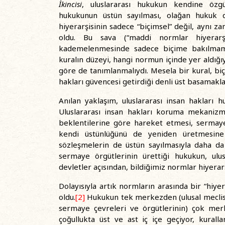
İkincisi
, uluslararası hukukun kendine özgü 
hukukunun üstün sayılması, olağan hukuk 
hiyerarşisinin sadece “biçimsel” değil, aynı 
oldu. Bu sava (“maddi normlar hiyerarşi
kademelenmesinde sadece biçime bakılmamalı
kuralın düzeyi, hangi normun içinde yer aldığıyl
göre de tanımlanmalıydı. Mesela bir kural, bi
hakları güvencesi getirdiği denli üst basamakla
Anılan yaklaşım, uluslararası insan hakları h
Uluslararası insan hakları koruma mekanizma
beklentilerine göre hareket etmesi, sermaye
kendi üstünlüğünü de yeniden üretmesine n
sözleşmelerin de üstün sayılmasıyla daha da i
sermaye örgütlerinin ürettiği hukukun, ul
devletler açısından, bildiğimiz normlar hiyerar
Dolayısıyla artık normların arasında bir “hiye
oldu.
[2]
Hukukun tek merkezden (ulusal meclisl
sermaye çevreleri ve örgütlerinin) çok merk
çoğullukta üst ve ast iç içe geçiyor, kurall