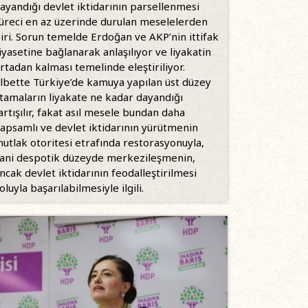
ayandığı devlet iktidarının parsellenmesi
üreci en az üzerinde durulan meselelerden
iri. Sorun temelde Erdoğan ve AKP’nin ittifak
iyasetine bağlanarak anlaşılıyor ve liyakatin
rtadan kalması temelinde eleştiriliyor.
lbette Türkiye’de kamuya yapılan üst düzey
tamaların liyakate ne kadar dayandığı
artışılır, fakat asıl mesele bundan daha
apsamlı ve devlet iktidarının yürütmenin
utlak otoritesi etrafında restorasyonuyla,
ani despotik düzeyde merkezileşmenin,
ncak devlet iktidarının feodalleştirilmesi
oluyla başarılabilmesiyle ilgili.