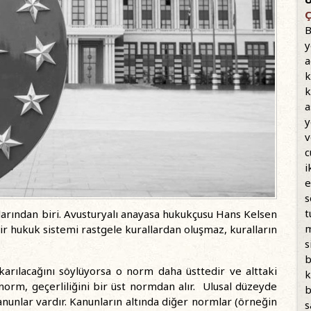
Ç
B
y
a
k
k
a
y
v
c
i
e
s
t
arından biri. Avusturyalı anayasa hukukçusu Hans Kelsen
m
bir hukuk sistemi rastgele kurallardan oluşmaz, kuralların
s
b
arılacağını söylüyorsa o norm daha üsttedir ve alttaki
k
norm, geçerliliğini bir üst normdan alır. Ulusal düzeyde
b
anunlar vardır. Kanunların altında diğer normlar (örneğin
s