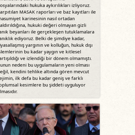
osyalarındaki hukuka aykırılıkları izliyoruz.
arpıtılan MASAK raporları ve baz kayıtları ile
asumiyet karinesinin nasıl ortadan
aldırıldığına, hukuki değeri olmayan gizli
anık beyanları ile gerçekleşen tutuklamalara
anıklık ediyoruz. Belki de şimdiye kadar,
iyasallaşmış yargının ve kolluğun, hukuk dışı
şlemlerinin bu kadar yaygın ve kitlesel
artışıldığı ve izlendiği bir dönem olmamıştı.
unun nedeni bu uygulamaların yeni olması
eğil, kendini tehlike altında gören mevcut
ejimin, ilk defa bu kadar geniş ve farklı
oplumsal kesimlere bu şiddeti uyguluyor
lmasıdır.