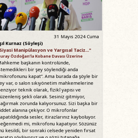
31 Mayıs 2024 Cuma
şıl Kurnaz (Söyleşi)
Siyasi Manipülasyon ve Yargısal Taciz..."
uray Özdoğan’la Kobane Davası Üzerine
ahkeme başkanın kontrolünde,
stemedikleri bir şey söylendiği anda
mikrofonunu kapat”. Ama burada da şöyle bir
ey var, o salon sıkıyönetim mahkemelerine
enziyor teknik olarak, fizikî yapısı ve
üzenleniş şekli olarak. Sesiniz gitmiyor,
ağırmak zorunda kalıyorsunuz. Sizi başka bir
iddet alanına çekiyor. O mikrofonlar
apatıldığında sesler, itirazlarınız kayboluyor.
eğenmedi mi, mikrofonu kapatıyor. Sözünüz
ü kesildi, bir sonraki celsede yeniden fırsat
aratıp söylüyoruz ve o sözü tutanağa