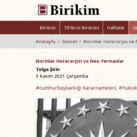
Birikim
70'lerin Birikimi
Haftalık
G
Anasayfa
Güncel
Normlar Heterarşisi ve
Normlar Heterarşisi ve Neo-fermanlar
Tolga Şirin
3 Kasım 2021 Çarşamba
#cumhurbaşkanlığı kararnameleri
#hukuk
,