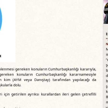
I
"
N
M
i
“
ş
lenmesi gereken konuların Cumhurbaşkanlığı kararıyla,
b
gereken konuların Cumhurbaşkanlığı kararnamesiyle
d
n kim (AYM veya Danıştay) tarafından yapılacağı da
b
ularla dolu.
ş
k
için getirilen ayrıksı kurallardan ileri gelen çetrefilli
B
m
y