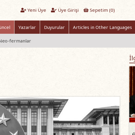
Yeni Üye
Üye Girişi
Sepetim (
0
)
üncel
Yazarlar
Duyurular
Articles in Other Languages
 Neo-fermanlar
İl
Ü