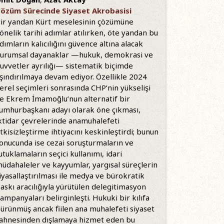
özüm Sürecinde Siyaset Akrobasisi
ir yandan Kürt meselesinin çözümüne
önelik tarihi adımlar atılırken, öte yandan bu
dımların kalıcılığını güvence altına alacak
urumsal dayanaklar —hukuk, demokrasi ve
uvvetler ayrılığı— sistematik biçimde
şındırılmaya devam ediyor. Özellikle 2024
erel seçimleri sonrasında CHP’nin yükselişi
e Ekrem İmamoğlu’nun alternatif bir
umhurbaşkanı adayı olarak öne çıkması,
ktidar çevrelerinde anamuhalefeti
tkisizleştirme ihtiyacını keskinleştirdi; bunun
onucunda ise cezai soruşturmaların ve
utuklamaların seçici kullanımı, idari
üdahaleler ve kayyumlar, yargısal süreçlerin
iyasallaştırılması ile medya ve bürokratik
askı aracılığıyla yürütülen delegitimasyon
ampanyaları belirginleşti. Hukuki bir kılıfa
ürünmüş ancak fiilen ana muhalefeti siyaset
ahnesinden dışlamaya hizmet eden bu