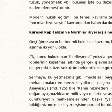
tüzük, yönetmelik vb.) bulunur. İşte bu düze
kademelenmesi” denir.
Modern hukuk eğitimi, bu temel kavramı tanı
“normlar hiyerarşisi” kavramından haberdardır
Küresel Kapitalizm ve Normlar Hiyerarşisine 
Geçtiğimiz asrın bu önemli hukuksal kavramı, k
aşınma iki yönlü oldu.
İlki
, kamu hukukunun “özelleşmesi” yoluyla gerç
lobilerinin kuşatması altında gerçek işlevini za
da gerçekte, özel sektörün beklentilerine göre
Sermaye, bu yetmezmiş gibi, meclisleri baypa
mekanizmaları ve benzeri yollarla, çalışma 
Anayasa’ya (md. 125) bile “Kamu hizmetleri il
doğan uyuşmazlıkların milli veya milletleraras
Cumhuriyet’in mahkemelerinden başka “ya
bildiğimiz normlar hiyerarşisine paralel bir d