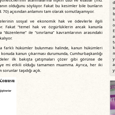
d
anın olduğunu söylüyor. Fakat bu kesimler bile bunların
s
 70) açısından anlamını tam olarak somutlayamıyor.
b
s
lerinin sosyal ve ekonomik hak ve ödevlerle ilgili
o
r. Fakat “temel hak ve özgürlüklerin ancak kanunla
E
da “düzenleme” ile “sınırlama” kavramlarının arasındaki
a
kalıyor.
t
k
a farklı hükümler bulunması halinde, kanun hükümleri
m
ynı konuda kanun çıkarması durumunda, Cumhurbaşkanlığı
y
deler ilk bakışta çatışmaları çözer gibi görünse de
a
iye mi etkili olduğu tamamen muamma. Ayrıca, her iki
y
sorunlar taşıdığı açık.