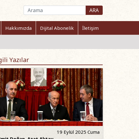
ARA
Hakkımızda
Dijital Abonelik
İletişim
gili Yazılar
19 Eylül 2025 Cuma
mit Doğan
,
Azat Aktay