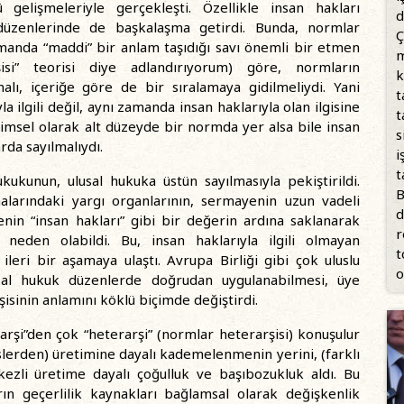
gelişmeleriyle gerçekleşti. Özellikle insan hakları
d
düzenlerinde de başkalaşma getirdi. Bunda, normlar
Ç
zamanda “maddi” bir anlam taşıdığı savı önemli bir etmen
m
si” teorisi diye adlandırıyorum) göre, normların
k
, içeriğe göre de bir sıralamaya gidilmeliydi. Yani
t
a ilgili değil, aynı zamanda insan haklarıyla olan ilgisine
t
çimsel olarak alt düzeyde bir normda yer alsa bile insan
s
rda sayılmalıydı.
i
t
ukukunun, ulusal hukuka üstün sayılmasıyla pekiştirildi.
B
larındaki yargı organlarının, sermayenin uzun vadeli
d
nin “insan hakları” gibi bir değerin ardına saklanarak
r
eden olabildi. Bu, insan haklarıyla ilgili olmayan
t
leri bir aşamaya ulaştı. Avrupa Birliği gibi çok uluslu
o
usal hukuk düzenlerde doğrudan uygulanabilmesi, üye
şisinin anlamını köklü biçimde değiştirdi.
rarşi”den çok “heterarşi” (normlar heterarşisi) konuşulur
erden) üretimine dayalı kademelenmenin yerini, (farklı
ezli üretime dayalı çoğulluk ve başıbozukluk aldı. Bu
arın geçerlilik kaynakları bağlamsal olarak değişkenlik