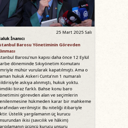
25 Mart 2025 Salı
aluk İnanıcı
stanbul Barosu Yönetiminin Görevden
lınması
stanbul Barosu’nun kapısı daha önce 12 Eylül
arbe döneminde Sıkıyönetim Komutanı
mriyle mühür vurularak kapatılmıştı. Ama o
aman hukuk Askeri Cunta’nın 1 numaralı
ildirisiyle askıya alınmıştı, hukuk yoktu.
imdiki biraz farklı. Bahse konu baro
önetimini görevden alan ve seçimlerin
enilenmesine hükmeden karar bir mahkeme
arafından verilmiştir. Bu niteliği itibariyle
lktir. Üstelik yargılamanın üç kurucu
nsurundan ikisi (savcılık ve hâkim)
argılamanın üçüncü kurucu unsuru