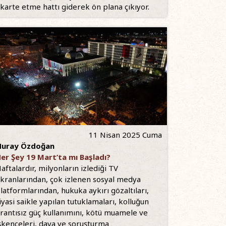
karte etme hattı giderek ön plana çıkıyor.
11 Nisan 2025 Cuma
uray Özdoğan
er Şey 19 Mart’ta mı Başladı?
aftalardır, milyonların izlediği TV
kranlarından, çok izlenen sosyal medya
latformlarından, hukuka aykırı gözaltıları,
iyasi saikle yapılan tutuklamaları, kolluğun
rantısız güç kullanımını, kötü muamele ve
şkenceleri, dava ve soruşturma