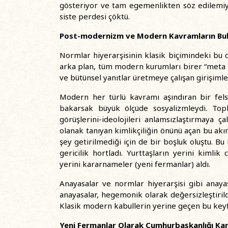
gösteriyor ve tam egemenlikten söz edilemiyord
siste perdesi çöktü.
Post-modernizm ve Modern Kavramların Bul
Normlar hiyerarşisinin klasik biçimindeki bu 
arka plan, tüm modern kurumları birer “meta
ve bütünsel yanıtlar üretmeye çalışan girişiml
Modern her türlü kavramı aşındıran bir fels
bakarsak büyük ölçüde sosyalizmleydi. Top
görüşlerini-ideolojileri anlamsızlaştırmaya ç
olanak tanıyan kimlikçiliğin önünü açan bu akı
şey getirilmediği için de bir boşluk oluştu. Bu 
gericilik hortladı. Yurttaşların yerini kimlik
yerini kararnameler (yeni fermanlar) aldı.
Anayasalar ve normlar hiyerarşisi gibi anay
anayasalar, hegemonik olarak değersizleştirild
Klasik modern kabullerin yerine geçen bu keyfî
Yeni Fermanlar Olarak Cumhurbaşkanlığı Ka