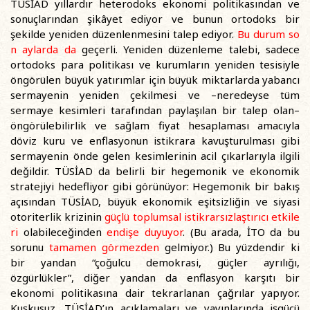
TÜSİAD yıllardır heterodoks ekonomi politikasından ve
sonuçlarından şikâyet ediyor ve bunun ortodoks bir
şekilde yeniden düzenlenmesini talep ediyor.
Bu durum
so
n aylarda
da
geçerli. Yeniden düzenleme talebi, sadece
ortodoks para politikası ve kurumların yeniden tesisiyle
öngörülen büyük yatırımlar için büyük miktarlarda yabancı
sermayenin yeniden çekilmesi ve –neredeyse tüm
sermaye kesimleri tarafından paylaşılan bir talep olan–
öngörülebilirlik ve sağlam fiyat hesaplaması amacıyla
döviz kuru ve enflasyonun istikrara kavuşturulması gibi
sermayenin önde gelen kesimlerinin acil çıkarlarıyla ilgili
değildir. TÜSİAD da belirli bir hegemonik ve ekonomik
stratejiyi hedefliyor gibi görünüyor: Hegemonik bir bakış
açısından TÜSİAD, büyük ekonomik eşitsizliğin ve siyasi
otoriterlik krizinin
güçlü toplumsal istikrarsızlaştırıcı etkile
ri
olabileceğinden
endişe
duyuyor
. (Bu arada, İTO da bu
sorunu
tamamen görmezden
gelmiyor.) Bu yüzdendir ki
bir yandan “çoğulcu demokrasi, güçler ayrılığı,
özgürlükler”, diğer yandan da enflasyon karşıtı bir
ekonomi politikasına dair tekrarlanan çağrılar yapıyor.
Kuşkusuz, TÜSİAD’ın açıklamaları ve yayınlarında işgücü