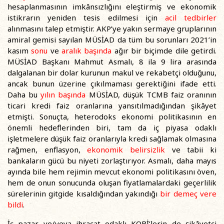
hesaplanmasının imkânsızlığını eleştirmiş ve ekonomik
istikrarın yeniden tesis edilmesi için
acil tedbirler
alınmasını talep etmiştir. AKP’ye yakın sermaye gruplarının
amiral gemisi sayılan MÜSİAD da tüm bu sorunları 2021’in
kasım
sonu
ve
aralık başında
ağır bir biçimde dile getirdi.
MÜSİAD Başkanı Mahmut Asmalı, 8 ila 9 lira arasında
dalgalanan bir dolar kurunun makul ve rekabetçi olduğunu,
ancak bunun üzerine çıkılmaması gerektiğini ifade etti.
Daha bu
yılın başında
MÜSİAD, düşük TCMB faiz oranının
ticari kredi faiz oranlarına yansıtılmadığından şikâyet
etmişti. Sonuçta, heterodoks ekonomi politikasının en
önemli hedeflerinden biri, tam da iç piyasa odaklı
işletmelere düşük faiz oranlarıyla kredi sağlamak olmasına
rağmen, enflasyon,
ekonomik belirsizlik
ve tabii ki
bankaların gücü bu niyeti zorlaştırıyor. Asmalı, daha mayıs
ayında bile hem rejimin mevcut ekonomi politikasını öven,
hem de onun sonucunda oluşan fiyatlamalardaki geçerlilik
sürelerinin gitgide kısaldığından yakındığı
bir demeç vere
bildi
.
İç pazar ve/veya ihracat odaklı KOBİ’lerin de şikâyetçi