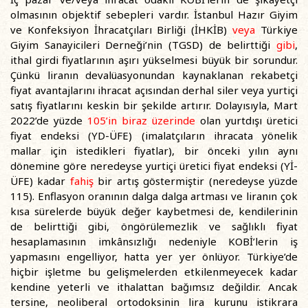
olmasının objektif sebepleri vardır. İstanbul Hazır Giyim
ve Konfeksiyon İhracatçıları Birliği (İHKİB)
veya
Türkiye
Giyim Sanayicileri Derneği’nin (TGSD) de belirttiği
gibi
,
ithal girdi fiyatlarının aşırı yükselmesi büyük bir sorundur.
Çünkü liranın devalüasyonundan kaynaklanan rekabetçi
fiyat avantajlarını ihracat açısından derhal siler veya yurtiçi
satış fiyatlarını keskin bir şekilde artırır. Dolayısıyla, Mart
2022’de yüzde
105’in biraz üzerinde
olan yurtdışı üretici
fiyat endeksi (YD-ÜFE) (imalatçıların ihracata yönelik
mallar için istedikleri fiyatlar), bir önceki yılın aynı
dönemine göre neredeyse yurtiçi üretici fiyat endeksi (Yİ-
ÜFE) kadar
fahiş
bir artış göstermiştir (neredeyse yüzde
115). Enflasyon oranının dalga dalga artması ve liranın çok
kısa sürelerde büyük değer kaybetmesi de, kendilerinin
de belirttiği gibi, öngörülemezlik ve sağlıklı fiyat
hesaplamasının imkânsızlığı nedeniyle KOBİ’lerin iş
yapmasını engelliyor, hatta yer yer önlüyor. Türkiye’de
hiçbir işletme bu gelişmelerden etkilenmeyecek kadar
kendine yeterli ve ithalattan bağımsız değildir. Ancak
tersine, neoliberal ortodoksinin lira kurunu istikrara