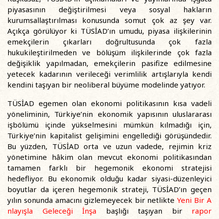
piyasasının değiştirilmesi veya sosyal hakların
kurumsallaştırılması konusunda somut çok az şey var.
Açıkça görülüyor ki TÜSİAD’ın umudu, piyasa ilişkilerinin
emekçilerin çıkarları doğrultusunda çok fazla
hukukileştirilmeden ve bölüşüm ilişkilerinde çok fazla
değişiklik yapılmadan, emekçilerin pasifize edilmesine
yetecek kadarının verileceği verimlilik artışlarıyla kendi
kendini taşıyan bir neoliberal büyüme modelinde yatıyor.
TÜSİAD egemen olan ekonomi politikasının kısa vadeli
yöneliminin, Türkiye’nin ekonomik yapısının uluslararası
işbölümü içinde yükselmesini mümkün kılmadığı için,
Türkiye’nin kapitalist gelişimini engellediği görüşündedir.
Bu yüzden, TÜSİAD orta ve uzun vadede, rejimin kriz
yönetimine hâkim olan mevcut ekonomi politikasından
tamamen farklı bir hegemonik ekonomi stratejisi
hedefliyor. Bu ekonomik olduğu kadar siyasi-düzenleyici
boyutlar da içeren hegemonik strateji, TÜSİAD’ın geçen
yılın sonunda amacını gizlemeyecek bir netlikte
Yeni Bir A
nlayışla Geleceği İnşa
başlığı taşıyan bir
rapor