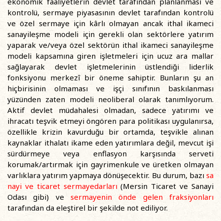
ekonomik faaliyetlerin devlet tarafından planlanması ve
kontrolü, sermaye piyasasının devlet tarafından kontrolü
ve özel sermaye için kârlı olmayan ancak ithal ikameci
sanayileşme modeli için gerekli olan sektörlere yatırım
yaparak ve/veya özel sektörün ithal ikameci sanayileşme
modeli kapsamına giren işletmeleri için ucuz ara mallar
sağlayarak devlet işletmelerinin üstlendiği liderlik
fonksiyonu merkezî bir öneme sahiptir. Bunların şu an
hiçbirisinin olmaması ve işçi sınıfının baskılanması
yüzünden zaten modeli neoliberal olarak tanımlıyorum.
Aktif devlet müdahalesi olmadan, sadece yatırımı ve
ihracatı teşvik etmeyi öngören para politikası uygulanırsa,
özellikle krizin kavurduğu bir ortamda, teşvikle alınan
kaynaklar ithalatı ikame eden yatırımlara değil, mevcut işi
sürdürmeye veya enflasyon karşısında serveti
korumak/artırmak için gayrimenkule ve üretken olmayan
varlıklara yatırım yapmaya dönüşecektir. Bu durum, bazı
sa
nayi ve ticaret sermayedarları
(Mersin Ticaret ve Sanayi
Odası gibi) ve
sermayenin önde gelen fraksiyonları
tarafından da eleştirel bir şekilde not ediliyor.