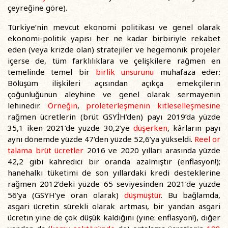
çeyreğine göre).
Türkiye’nin mevcut ekonomi politikası ve genel olarak
ekonomi-politik yapısı her ne kadar birbiriyle rekabet
eden (veya krizde olan) stratejiler ve hegemonik projeler
içerse de, tüm farklılıklara ve çelişkilere rağmen en
temelinde temel bir
birlik unsurunu
muhafaza eder:
Bölüşüm ilişkileri açısından açıkça emekçilerin
çoğunluğunun aleyhine ve genel olarak sermayenin
lehinedir.
Örneğin
,
proleterleşmenin kitleselleşmesine
rağmen ücretlerin (brüt GSYİH’den) payı 2019’da yüzde
35,1 iken 2021’de yüzde 30,2’ye
düşerken
, kârların payı
aynı dönemde yüzde 47’den yüzde 52,6’ya yükseldi.
Reel or
talama brüt ücretler
2016 ve 2020 yılları arasında yüzde
42,2 gibi kahredici bir oranda azalmıştır (enflasyon!);
hanehalkı tüketimi de son yıllardaki kredi desteklerine
rağmen 2012’deki yüzde 65 seviyesinden 2021’de yüzde
56’ya (GSYH’ye oran olarak)
düşmüştür
. Bu bağlamda,
asgari ücretin sürekli olarak artması, bir yandan asgari
ücretin yine de çok düşük kaldığını (yine: enflasyon!), diğer