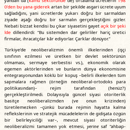
yandan da (
kamu sektöründe
de) ortalama ücretlerin
198
0’den bu yana
giderek
artan bir şekilde asgari ücrete uyum
sağladığını, yani ücretlerde yukarı doğru bir sarmaldan
ziyade aşağı doğru bir sarmalın gerçekleştiğini gizler.
Nebati bizzat kendisi bu çıkar siyasetini gayet
açık bir şeki
lde
dillendirdi: “Bu sistemden dar gelirliler hariç üretici
firmalar, ihracatçılar kâr ediyorlar. Çarklar dönüyor.”
Türkiye’de neoliberalizmin önemli ilkelerinden (işçi
sınıfının ezilmesi ve üretken bir devlet sektörünün
olmaması, sermaye serbestisi vs.), ekonomik olarak
egemen aktörlerinden ve bunların dünya ekonomisine
entegrasyonundan köklü bir kopuş –belirli ilkelerden tüm
sapmalara rağmen (örneğin neoliberal-ortodoks para
politikasından)– rejim tarafından (henüz?)
gerçekleştirilmedi. Dolayısıyla güncel siyasi otoriterlik
basitçe neoliberalizmden (ve onun krizinden)
türetilemezken –çünkü burada rejimin hayatta kalma
reflekslerinin ve stratejik mücadelelerin de gidişata özgün
bir belirleyiciliği var–, mevcut siyasi otoriterliğin
neoliberalizmi tamamen yok etmesi,
yerine
saf “ahbap-