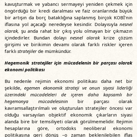
kavuşturmak ve yabancı sermayeyi yeniden çekmek için
öngördüğü bir kredi daralması ve faiz oranlarında büyük
bir artışın da borç bataklığına saplanmış birçok KOBİ’nin
iflasına yol açacağı neredeyse kesindir. Dolayısıyla
nesnel
olarak,
şu anda rahat bir çıkış yolu olmayan bir çıkmazın
içindedirler. Bundan dolayı
nesnel olarak
krize çözüm
girişimi ve birikimin devamı olarak farklı riskler içeren
farklı
stratejiler
de mümkündür.
Hegemon
ik
stratejiler için mücadelenin bir parçası olarak
ekonomi politikası
Bu nedenle rejimin ekonomi politikası daha net bir
şekilde,
egemen ekonomik strateji ve onun siyasi liderliği
üzerindeki mücadeleleri de içeren daha kapsamlı bir
hegemonya mücadelesinin
bir parçası olarak
kavramsallaştırılmalı ve oluşturulan stratejiler öncesi var
olduğu varsayılan objektif ekonomik çıkarların siyasi
alanda bire bir temsiliyeti olarak görülmemelidir. Rejimin
hesaplarına göre, ortodoks neoliberal ekonomi
politikasına geri dönüş –o zaman beklenilebilen iflas