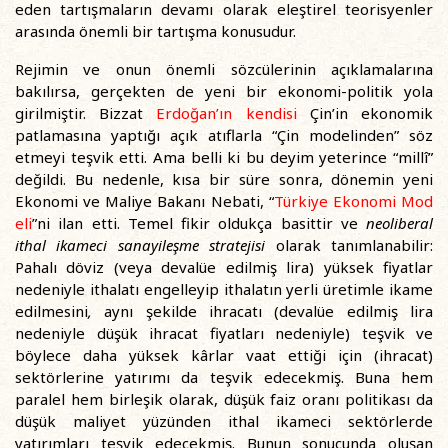
eden tartışmaların devamı olarak eleştirel teorisyenler
arasında önemli bir tartışma konusudur.
Rejimin ve onun önemli sözcülerinin açıklamalarına
bakılırsa, gerçekten de yeni bir ekonomi-politik yola
girilmiştir. Bizzat
Erdoğan’ın kendisi
Çin’in ekonomik
patlamasına yaptığı açık atıflarla “Çin modelinden” söz
etmeyi teşvik etti. Ama belli ki bu deyim yeterince “millî”
değildi. Bu nedenle, kısa bir süre sonra, dönemin yeni
Ekonomi ve Maliye Bakanı Nebati, “
Türkiye Ekonomi Mod
eli
”ni ilan etti. Temel fikir oldukça basittir ve
neoliberal
ithal ikameci sanayileşme stratejisi
olarak tanımlanabilir:
Pahalı döviz (veya devalüe edilmiş lira) yüksek fiyatlar
nedeniyle ithalatı engelleyip ithalatın yerli üretimle ikame
edilmesini
,
aynı şekilde ihracatı (devalüe edilmiş lira
nedeniyle düşük ihracat fiyatları nedeniyle) teşvik ve
böylece daha yüksek kârlar vaat ettiği için (ihracat)
sektörlerine yatırımı da teşvik edecekmiş. Buna hem
paralel hem birleşik olarak, düşük faiz oranı politikası da
düşük maliyet yüzünden ithal ikameci sektörlerde
yatırımları teşvik edecekmiş. Bunun sonucunda oluşan