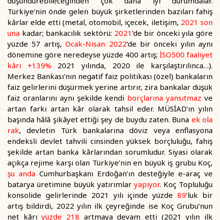
düşündürebileceğinden çok daha iyi durumdalar.
Türkiye’nin önde gelen büyük şirketlerinden bazıları fahiş
kârlar elde etti (metal, otomobil, içecek, iletişim,
2021 son
una
kadar; bankacılık sektörü:
2021
’de bir önceki yıla göre
yüzde 57 artış,
Ocak-Nisan 2022
’de bir önceki yılın aynı
dönemine göre neredeyse yüzde 400 artış;
İSO500 faaliyet
kârı +139%
2021 yılında, 2020 ile karşılaştırılınca…).
Merkez Bankası’nın negatif faiz politikası (özel) bankaların
faiz gelirlerini düşürmek yerine artırır, zira bankalar düşük
faiz oranlarını aynı şekilde kendi
borçlarına yansıtmaz
ve
artan farkı artan kâr olarak tahsil eder. MÜSİAD’ın yılın
başında hâlâ şikâyet ettiği şey de buydu zaten. Buna
ek ola
rak
, devletin Türk bankalarına döviz veya enflasyona
endeksli devlet tahvili cinsinden yüksek borçluluğu, fahiş
şekilde artan banka kârlarından sorumludur. Siyasi olarak
açıkça rejime karşı olan Türkiye’nin en büyük iş grubu Koç,
şu anda
Cumhurbaşkanı Erdoğan’ın desteğiyle e-araç ve
batarya üretimine büyük yatırımlar
yapıyor
. Koç Topluluğu
konsolide gelirlerinde 2021 yılı içinde yüzde
89
’luk bir
artış bildirdi, 2022 yılın ilk çeyreğinde ise Koç Grubu’nun
net kârı
yüzde 218
artmaya devam etti (2021 yılın ilk