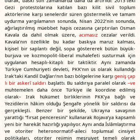
olarak, baskı son zamanlarda daha da artırıldı: 2013’teki
Gezi protestolarına katılan bazı kilit sivil toplum
aktörlerine karşı senelerdir süren göstermelik ve tamam
uydurma yargılamanın sonunda, Nisan 2022’nin sonunda,
ağırlaştırılmış müebbet hapis cezasına çarptırılan Osman
Kavala da dahil olmak üzere,
acımasız
cezalar verildi.
Kavala’nın özellikle bu kadar baskıya maruz kalması,
kişisel bir saplantı değil, sopa göstererek bütün büyük-
burjuva ve kozmopolit-liberal muhalefeti susturmak için
uygulanan hesaplı-kitaplı bir taktiktir. Aynı zamanda
Türkiye Cumhuriyeti devleti, PKK’nın üs olarak kullandığı
Irak’taki Kandil Dağları’nın bazı bölgelerine karşı
geniş çap
lı bir askerî saldırı
başlattı. Bu saldırıya paralel olarak
–ve
muhtemelen daha önce Türkiye ile koordine edilmiş
olarak– Irak hükümet birliklerinin PKK’ya bağlı ve
Yezidilerin hâkim olduğu Şengal’e yönelik bir saldırısı da
gerçekleşti. Benzer bir şekilde, Ukrayna savaşının
yarattığı “fırsat penceresini” kullanarak Rojava’ya kapsamlı
yeni bir harekât hazırlığı yapılıyor. Aynı anda İslâmlaştırma
ve otoriter heteronormatif-aileci toplumsal cinsiyet
politikaları, otoriter rejimin meşruiyet temeli olarak