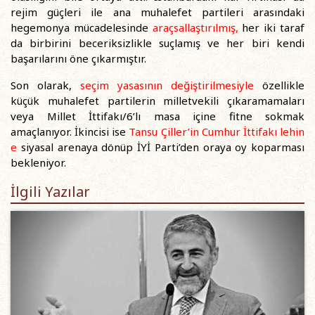
rejim güçleri ile ana muhalefet partileri arasındaki
hegemonya mücadelesinde
araçsallaştırılmış,
her iki taraf
da birbirini beceriksizlikle suçlamış ve her biri kendi
başarılarını öne çıkarmıştır.
Son olarak,
seçim yasasının değiştirilmesiyle
özellikle
küçük muhalefet partilerin milletvekili çıkaramamaları
veya Millet İttifakı/6’lı masa içine fitne sokmak
amaçlanıyor. İkincisi ise
Tansu Çiller’in Cumhur İttifakı lehin
e
siyasal arenaya dönüp İYİ Parti’den oraya oy koparması
bekleniyor.
İlgili Yazılar