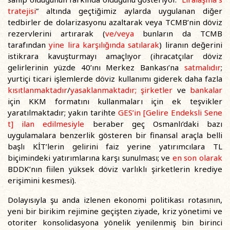
tratejisi
” altında geçtiğimiz aylarda uygulanan diğer
tedbirler de dolarizasyonu azaltarak veya TCMB’nin döviz
rezervlerini artırarak (
ve/veya
bunların da TCMB
tarafından
yine
lira karşılığında
satılarak
) liranın değerini
istikrara kavuşturmayı amaçlıyor (ihracatçılar döviz
gelirlerinin yüzde 40’ını Merkez Bankası’na
satmalıdır
;
yurtiçi ticari işlemlerde döviz kullanımı giderek daha fazla
kısıtlanmaktadır
/
yasaklanmaktadır
;
şirketler
ve
bankalar
için KKM formatını kullanmaları için ek teşvikler
yaratılmaktadır; yakın tarihte
GES’in [Gelire Endeksli Sene
t] ilan edilmesiyle
beraber geç Osmanlı’daki bazı
uygulamalara benzerlik gösteren bir finansal araçla belli
başlı KİT’lerin gelirini faiz yerine yatırımcılara TL
biçimindeki yatırımlarına karşı sunulması; ve
en son olarak
BDDK’nın fiilen yüksek döviz varlıklı şirketlerin krediye
erişimini kesmesi).
Dolayısıyla şu anda izlenen ekonomi politikası rotasının,
yeni bir birikim rejimine geçişten ziyade, kriz yönetimi ve
otoriter konsolidasyona yönelik yenilenmiş bin birinci