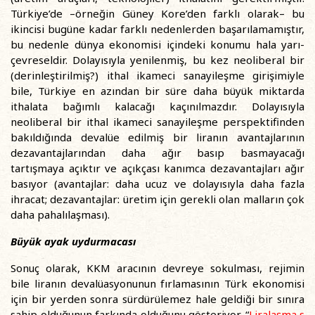
Türkiye’de –örneğin Güney Kore’den farklı olarak– bu
ikincisi bugüne kadar farklı nedenlerden başarılamamıştır,
bu nedenle dünya ekonomisi içindeki konumu hala yarı-
çevreseldir. Dolayısıyla yenilenmiş, bu kez neoliberal bir
(derinleştirilmiş?) ithal ikameci sanayileşme girişimiyle
bile, Türkiye en azından bir süre daha büyük miktarda
ithalata bağımlı kalacağı kaçınılmazdır. Dolayısıyla
neoliberal bir ithal ikameci sanayileşme perspektifinden
bakıldığında devalüe edilmiş bir liranın avantajlarının
dezavantajlarından daha ağır basıp basmayacağı
tartışmaya açıktır ve açıkçası kanımca dezavantajları ağır
basıyor (avantajlar: daha ucuz ve dolayısıyla daha fazla
ihracat; dezavantajlar: üretim için gerekli olan malların çok
daha pahalılaşması).
Büyük ayak uydurmacası
Sonuç olarak, KKM aracının devreye sokulması, rejimin
bile liranın devalüasyonunun fırlamasının Türk ekonomisi
için bir yerden sonra sürdürülemez hale geldiği bir sınıra
sahip olduğunun farkında olduğunu gösteriyor. “
Liralaşma s