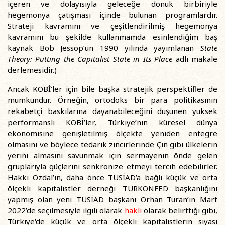
içeren ve dolayısıyla geleceğe dönük birbiriyle
hegemonya çatışması içinde bulunan programlardır.
Strateji kavramını ve çeşitlendirilmiş hegemonya
kavramını bu şekilde kullanmamda esinlendiğim baş
kaynak Bob Jessop’un 1990 yılında yayımlanan
State
Theory: Putting the Capitalist State in Its Place
adlı makale
derlemesidir.)
Ancak KOBİ’ler için bile başka stratejik perspektifler de
mümkündür. Örneğin, ortodoks bir para politikasının
rekabetçi baskılarına dayanabileceğini düşünen yüksek
performanslı KOBİ’ler, Türkiye’nin küresel dünya
ekonomisine genişletilmiş ölçekte yeniden entegre
olmasını ve böylece tedarik zincirlerinde Çin gibi ülkelerin
yerini almasını savunmak için sermayenin önde gelen
gruplarıyla güçlerini senkronize etmeyi tercih edebilirler.
Hakkı Özdal’ın, daha önce TÜSİAD’a bağlı küçük ve orta
ölçekli kapitalistler derneği TÜRKONFED başkanlığını
yapmış olan yeni TÜSİAD başkanı Orhan Turan’ın Mart
2022’de seçilmesiyle ilgili olarak
haklı
olarak belirttiği gibi,
Türkiye'de küçük ve orta ölçekli kapitalistlerin siyasi