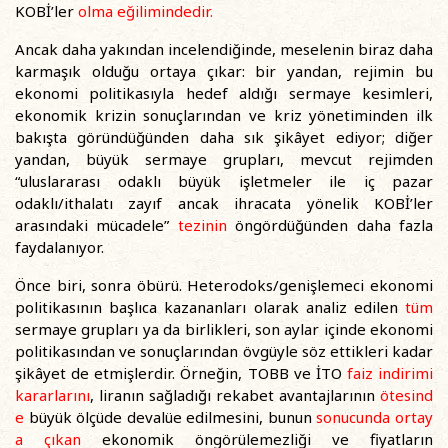
KOBİ’ler
olma eğilimindedir.
Ancak daha yakından incelendiğinde, meselenin biraz daha
karmaşık olduğu ortaya çıkar: bir yandan, rejimin bu
ekonomi politikasıyla hedef aldığı sermaye kesimleri,
ekonomik krizin sonuçlarından ve kriz yönetiminden ilk
bakışta göründüğünden daha sık şikâyet ediyor; diğer
yandan, büyük sermaye grupları, mevcut rejimden
“uluslararası odaklı büyük işletmeler ile iç pazar
odaklı/ithalatı zayıf ancak ihracata yönelik KOBİ’ler
arasındaki mücadele”
tezinin
öngördüğünden daha fazla
faydalanıyor.
Önce biri, sonra öbürü. Heterodoks/genişlemeci ekonomi
politikasının başlıca kazananları olarak analiz edilen
tüm
sermaye grupları ya da birlikleri, son aylar içinde ekonomi
politikasından ve sonuçlarından övgüyle söz ettikleri kadar
şikâyet de etmişlerdir. Örneğin, TOBB ve İTO
faiz indirimi
kararlarını
, liranın sağladığı rekabet avantajlarının
ötesind
e
büyük ölçüde devalüe edilmesini, bunun
sonucunda ortay
a çıkan
ekonomik öngörülemezliği ve fiyatların