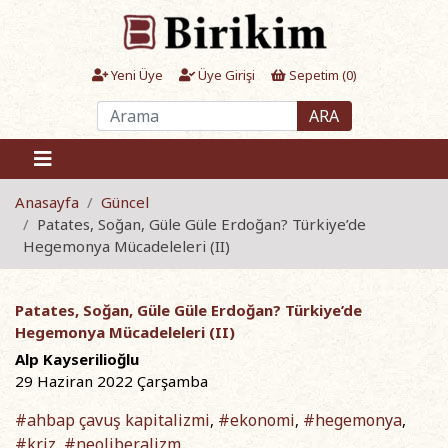
Yeni Üye
Üye Girişi
Sepetim (
0
)
ARA
Anasayfa
Güncel
Patates, Soğan, Güle Güle Erdoğan? Türkiye’de
Hegemonya Mücadeleleri (II)
Patates, Soğan, Güle Güle Erdoğan? Türkiye’de
Hegemonya Mücadeleleri (II)
Alp Kayserilioğlu
29 Haziran 2022 Çarşamba
#ahbap çavuş kapitalizmi
#ekonomi
#hegemonya
,
,
,
#kriz
#neoliberalizm
,