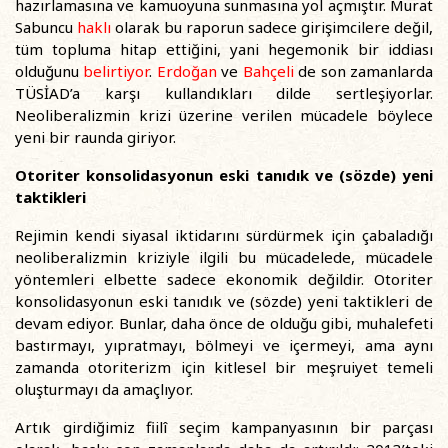
hazırlamasına ve kamuoyuna sunmasına yol açmıştır. Murat
Sabuncu
haklı
olarak bu raporun sadece girişimcilere değil,
tüm topluma hitap ettiğini, yani hegemonik bir iddiası
olduğunu
belirtiyor
.
Erdoğan
ve
Bahçeli
de son zamanlarda
TÜSİAD’a karşı kullandıkları dilde sertleşiyorlar.
Neoliberalizmin krizi üzerine verilen mücadele böylece
yeni bir raunda giriyor.
Otoriter konsolidasyonun eski tanıdık ve (sözde) yeni
taktikleri
Rejimin kendi siyasal iktidarını sürdürmek için çabaladığı
neoliberalizmin kriziyle ilgili bu mücadelede, mücadele
yöntemleri elbette sadece ekonomik değildir. Otoriter
konsolidasyonun eski tanıdık ve (sözde) yeni taktikleri de
devam ediyor. Bunlar, daha önce de olduğu gibi, muhalefeti
bastırmayı, yıpratmayı, bölmeyi ve içermeyi, ama aynı
zamanda otoriterizm için kitlesel bir meşruiyet temeli
oluşturmayı da amaçlıyor.
Artık girdiğimiz fiilî seçim kampanyasının bir parçası