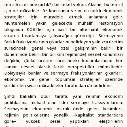
temsili üzerinde (artık?) bir tekel yoktur. Aksine, bu temsil
için bir mücadele söz konusudur ve bu da farklı ekonomik
stratejiler için mücadele etmek anlamına gelir.
Muhtemelen yakın gelecekte muhalif restorasyon
bloğunun KOBİ’ler için nasıl bir alternatif ekonomik
strateji tasarlamaya çalışacağını göreceğiz. Sermayenin
farklı fraksiyonlarının çıkarlarını belirleyen yalnızca üretim
sürecindeki genel veya özel (gelişiminin belirli bir
döneminde belirli bir birikim rejiminde) nesnel konumları
değildir, çünkü üretim sürecindeki konumlarından her
zaman nesnel olarak farklı perspektifler mümkündür.
Dolayısıyla bunlar ve sermaye fraksiyonlarının çıkarları,
ekonomik ve genel toplumsal stratejiler üzerinde
sürdürülen siyasi mücadeleler tarafından
da
belirlenir.
Şimdi bakalım öbür tarafa, yani rejimin ekonomi
politikasına muhalif olan lider sermaye fraksiyonlarına.
Sermayenin ekonomik olarak önde gelen kesimleri,
rejimin politikalarına yönelik –kapitalist standartlara
göre– yüksek sesle yaptıkları eleştirilerin