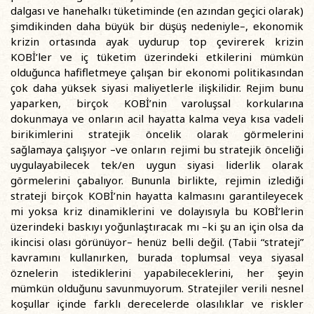
dalgası ve hanehalkı tüketiminde (en azından geçici olarak)
şimdikinden daha büyük bir düşüş nedeniyle–, ekonomik
krizin ortasında ayak uydurup top çevirerek krizin
KOBİ’ler ve iç tüketim üzerindeki etkilerini mümkün
olduğunca hafifletmeye çalışan bir ekonomi politikasından
çok daha yüksek siyasi maliyetlerle ilişkilidir. Rejim bunu
yaparken, birçok KOBİ’nin varoluşsal korkularına
dokunmaya ve onların acil hayatta kalma veya kısa vadeli
birikimlerini stratejik öncelik olarak görmelerini
sağlamaya çalışıyor –ve onların rejimi bu stratejik önceliği
uygulayabilecek tek/en uygun siyasi liderlik olarak
görmelerini çabalıyor. Bununla birlikte, rejimin izlediği
strateji birçok KOBİ’nin hayatta kalmasını garantileyecek
mi yoksa kriz dinamiklerini ve dolayısıyla bu KOBİ’lerin
üzerindeki baskıyı yoğunlaştıracak mı –ki şu an için olsa da
ikincisi olası görünüyor– henüz belli değil. (Tabii “strateji”
kavramını kullanırken, burada toplumsal veya siyasal
öznelerin istediklerini yapabileceklerini, her şeyin
mümkün olduğunu savunmuyorum. Stratejiler verili nesnel
koşullar içinde farklı derecelerde olasılıklar ve riskler