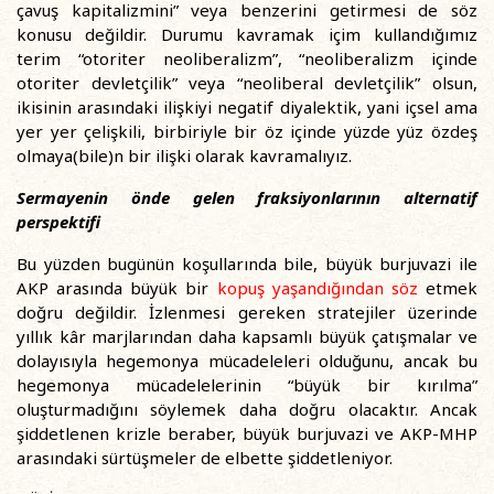
çavuş kapitalizmini” veya benzerini getirmesi de söz
konusu değildir. Durumu kavramak içim kullandığımız
terim “otoriter neoliberalizm”, “neoliberalizm içinde
otoriter devletçilik” veya “neoliberal devletçilik” olsun,
ikisinin arasındaki ilişkiyi negatif diyalektik, yani içsel ama
yer yer çelişkili, birbiriyle bir öz içinde yüzde yüz özdeş
olmaya(bile)n bir ilişki olarak kavramalıyız.
Sermayenin önde gelen fraksiyonlarının alternatif
perspektifi
Bu yüzden bugünün koşullarında bile, büyük burjuvazi ile
AKP arasında büyük bir
kopuş yaşandığından
söz
etmek
doğru değildir. İzlenmesi gereken stratejiler üzerinde
yıllık kâr marjlarından daha kapsamlı büyük çatışmalar ve
dolayısıyla hegemonya mücadeleleri olduğunu, ancak bu
hegemonya mücadelelerinin “büyük bir kırılma”
oluşturmadığını söylemek daha doğru olacaktır. Ancak
şiddetlenen krizle beraber, büyük burjuvazi ve AKP-MHP
arasındaki sürtüşmeler de elbette şiddetleniyor.