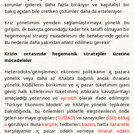
sorunlar giderek daha fazla birikiyor ve kapitalist bir
bakış açıdan bile üretken çözümler daha da erteleniyor.
Kriz yönetimini yeniden sağlamlaştırmaya yönelik bu
girişim, ilk bakışta göründüğü kadar tek taraflı olmayan bir
hegemonyal strateji mücadelesini de beraberinde getirir.
Bu nedenle daha yakından analiz edilmesi gerekir.
Krizin ortasında hegemonik stratejiler üzerine
mücadeleler
Heterodoks/genişlemeci ekonomi politikanın iç pazara
yönelik veya daha az ithalata bağımlı ancak ihracata
yönelik KOBİ’lerin birikimini ve iç pazar tüketimini (yani
geniş halk kitlelerinin tüketimini) istikrara kavuşturmayı
amaçladığı yeterince ve
ayrıntılı
olarak ifade edilmiştir.
“Türkiye Ekonomi Modeli” ve KKM’ye yönelik tepkilere
bakıldığında, bu önlemleri şiddetle eleştirenlerin önde
gelen sermaye grupları (
TÜSİAD
) ve sanayiciler (
İSO)
o
lduğ
u
görülüyor. Buna
karşılık
, tedbirleri
bazen
, hatta
hararetle
karşılayanlar iç pazar odaklı ve/veya
ihracat odaklı