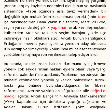
özellikle Kürtlere yönelik baskının, siyasallaşmış yargının)
(öngörülen) oy kaybının nedenleri olduğunun ve başkanlık
sisteminde –tabii özünden asla taviz vermeden– bir
değişiklik için muhalefetin kazanılması gerektiğinin
içten
içe farkındadırlar. Daha yakın bir tarihte, Mart 2022’de,
seçim yasasında değişiklik
yapılması
artık kesinleşmişken,
kulislerden AKP ve MHP’nin seçim barajını yüzde üçe
indirmeye hazır oldukları sızdı. Ancak bunun karşılığında,
Erdoğan’ın mevcut yasa uyarınca yeniden aday olmasına
izin verilip verilmeyeceği konusunda muhalefet tarafından
yürütülen tartışmaya son verilmesini talep ediyorlardı.
Bu sırada, sözde insan hakları durumunu iyileştirmeye
yönelik çok sayıda “insan hakları eylem planı” veya “yargı
reformu paketleri” de açıklandı. Toplumun neredeyse tüm
muhalif kesimlerine yönelik yukarıda bahsedilen sürekli
baskı göz önünde bulundurulduğunda, bu “liberal
reformların” üzerine yazıldıkları kâğıt kadar bile
değeri ol
madığı
açıktır. Ancak Bahçeli’nin Anayasa Mahkemesi’nin
(AYM) kapatılması için defalarca yaptığı çağrıların ve
Adalet Bakanı Gül’ün istifasının (bkz. aşağıdaki