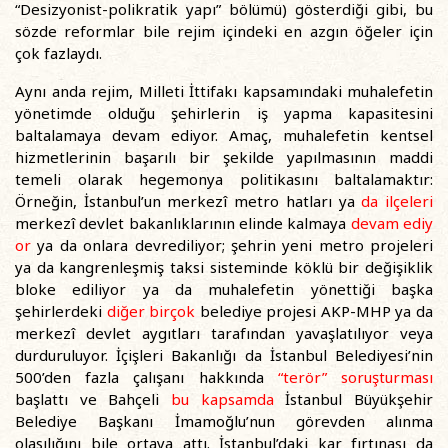
“Desizyonist-polikratik yapı” bölümü) gösterdiği gibi, bu
sözde reformlar bile rejim içindeki en azgın öğeler için
çok fazlaydı.
Aynı anda rejim, Milleti İttifakı kapsamındaki muhalefetin
yönetimde olduğu şehirlerin iş yapma kapasitesini
baltalamaya devam ediyor. Amaç, muhalefetin kentsel
hizmetlerinin başarılı bir şekilde yapılmasının maddi
temeli olarak hegemonya politikasını baltalamaktır:
Örneğin, İstanbul’un merkezî metro hatları ya
da
ilçeleri
merkezî devlet bakanlıklarının elinde kalmaya
devam ediy
or
ya da onlara devrediliyor; şehrin yeni metro projeleri
ya da kangrenleşmiş taksi sisteminde köklü bir değişiklik
bloke ediliyor ya da muhalefetin yönettiği başka
şehirlerdeki
diğer birçok
belediye projesi AKP-MHP ya da
merkezî devlet aygıtları tarafından yavaşlatılıyor veya
durduruluyor. İçişleri Bakanlığı da İstanbul Belediyesi’nin
500’den fazla çalışanı hakkında
“terör” soruşturması
başlattı ve Bahçeli
bu kapsamda
İstanbul Büyükşehir
Belediye Başkanı İmamoğlu’nun görevden alınma
olasılığını bile ortaya attı. İstanbul’daki kar fırtınası da