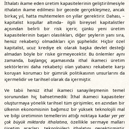
İthalatı ikame eden üretim kapasitelerinin geliştirilmesiyle
ithalatın ikame edilmesi bir gecede gerçekleşmez, ancak
birkaç yıl, hatta muhtemelen on yıllar gerektirir. Dahası, –
kapitalist koşullar altında– ilgili bireysel kapitalistler
açısından belirli bir risk içerir, çünkü yeni üretim
kapasitelerinin başarı olasılıkları, diğer şeylerin yanı sıra,
henüz rekabetçi olmadıkları için şüphelidir. Hiçbir özel
kapitalist, ucuz krediye ek olarak başka devlet desteği
almadan böyle bir riske girmeyecektir. Bu önlemler aynı
zamanda, başlangıç aşamasında ithal ikameci üretim
sektörlerini daha rekabetçi olan yabancı rekabete karşı
koruyan korumacı bir gümrük politikasının unsurlarını da
içermelidir ve tarihsel olarak da içermiştir.
Ve tabii henüz ithal ikameci sanayileşmenin temel
sorunundan hiç bahsetmedik: İthal ikameci kapasiteler
oluşturmaya yönelik tarihsel tüm girişimler, en azından bir
ülkenin ekonomisinin bağımsız bir yüksek teknolojili mal
ve bilgi üretiminin temellerini attığı noktaya kadar
yer yer
çok büyük miktarda ithalatına,
özellikle sermaye malları
(üretim araçları, teknolojiler) ithalatını gerektirmiştir.