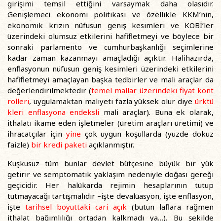
girişimi temsil ettiğini varsaymak daha olasıdır.
Genişlemeci ekonomi politikası ve özellikle KKM’nin,
ekonomik krizin nüfusun geniş kesimleri ve KOBİ’ler
üzerindeki olumsuz etkilerini hafifletmeyi ve böylece bir
sonraki parlamento ve cumhurbaşkanlığı seçimlerine
kadar zaman kazanmayı amaçladığı açıktır. Halihazırda,
enflasyonun nüfusun geniş kesimleri üzerindeki etkilerini
hafifletmeyi amaçlayan başka tedbirler ve mali araçlar da
değerlendirilmektedir (
temel mallar üzerindeki fiyat kont
rolleri
, uygulamaktan maliyeti fazla yüksek olur diye
ürktü
kleri
enflasyona endeksli
mali araçlar). Buna ek olarak,
ithalatı ikame eden işletmeler (üretim araçları üretimi) ve
ihracatçılar için
yine
çok uygun koşullarda (yüzde dokuz
faizle)
bir kredi paketi
açıklanmıştır.
Kuşkusuz tüm bunlar devlet bütçesine büyük bir yük
getirir ve semptomatik yaklaşım nedeniyle doğası gereği
geçicidir. Her halükarda rejimin hesaplarının tutup
tutmayacağı tartışmalıdır –işte devalüasyon, işte enflasyon,
işte
tarihsel boyuttaki cari açık
(bütün laflara rağmen
ithalat bağımlılığı ortadan kalkmadı ya…). Bu şekilde