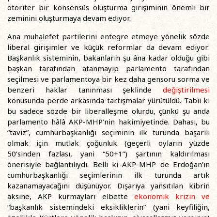
otoriter bir konsensüs oluşturma girişiminin önemli bir
zeminini oluşturmaya devam ediyor.
Ana muhalefet partilerini entegre etmeye yönelik sözde
liberal girişimler ve küçük reformlar da devam ediyor:
Başkanlık sisteminin, bakanların şu âna kadar olduğu gibi
başkan tarafından atanmayıp parlamento tarafından
seçilmesi ve parlamentoya bir kez daha gensoru sorma ve
benzeri haklar tanınması şeklinde
değiştirilmesi
konusunda perde arkasında tartışmalar yürütüldü. Tabii ki
bu sadece sözde bir liberalleşme olurdu, çünkü şu anda
parlamento hâlâ AKP-MHP’nin hakimiyetinde. Dahası, bu
“taviz”, cumhurbaşkanlığı seçiminin ilk turunda başarılı
olmak için mutlak çoğunluk (geçerli oyların yüzde
50’sinden fazlası, yani “50+1”) şartının kaldırılması
önerisiyle bağlantılıydı. Belli ki AKP-MHP de Erdoğan’ın
cumhurbaşkanlığı seçimlerinin ilk turunda artık
kazanamayacağını düşünüyor. Dışarıya yansıtılan kibrin
aksine, AKP kurmayları elbette
ekonomik krizin ve
“başkanlık sistemindeki eksikliklerin” (yani keyfiliğin,