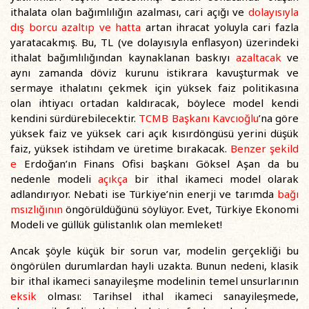
ithalata olan bağımlılığın azalması, cari açığı ve
dolayısıyla
dış borcu azaltıp ve
hatta
artan ihracat yoluyla cari fazla
yaratacakmış. Bu, TL (ve dolayısıyla enflasyon) üzerindeki
ithalat bağımlılığından kaynaklanan baskıyı
azaltacak
ve
aynı zamanda döviz kurunu istikrara kavuşturmak ve
sermaye ithalatını çekmek için yüksek faiz politikasına
olan ihtiyacı ortadan kaldıracak, böylece model kendi
kendini sürdürebilecektir.
TCMB Başkanı Kavcıoğlu
’na göre
yüksek faiz ve yüksek cari açık kısırdöngüsü yerini düşük
faiz, yüksek istihdam ve üretime bırakacak.
Benzer şekild
e
Erdoğan’ın Finans Ofisi başkanı Göksel Aşan da bu
nedenle modeli
açıkça
bir ithal ikameci model olarak
adlandırıyor. Nebati ise Türkiye’nin enerji ve tarımda
bağı
msızlığının
öngörüldüğünü söylüyor. Evet, Türkiye Ekonomi
Modeli ve güllük gülistanlık olan memleket!
Ancak şöyle küçük bir sorun var, modelin gerçekliği bu
öngörülen durumlardan hayli uzakta. Bunun nedeni, klasik
bir ithal ikameci sanayileşme modelinin temel unsurlarının
eksik
olması: Tarihsel ithal ikameci sanayileşmede,