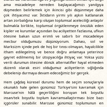
ama mücadeleye nereden başlayacağımızı yanılgıya
düşmeden belirlemek için ikincisi gibi düşünmeye daha
çok ihtiyacımız var. İktidarın yirmi yılı aşkın katlanarak
artan zorbalığına karşı oluşan toplumsal aceleciliği anlaşılır
bulmakla birlikte, toplumsal örgütlenmeye öncülük eden
kişiler ve kurumlar açısından bu aciliyetten fazlasına, ufkun
ötesine bakan uzun erimli ve sabırlı bir mücadeleye
mecbur olduğumuzu düşünüyorum. Dahası, sol ve
Marksizm içinde pek de hoş bir tınısı olmayan, hayalcilikle
itham edilegelmiş ve bence doğru anlamaya yeterince
gayret edilmemiş bir ütopyacılığa ihtiyaç var. Yoksa yüzü
verili durumun ötesine dönük alternatifler hayal etmeden
düzenli olarak esiri olduğumuz aciliyetlerin sığlığında
debelenip durmaya devam edeceğimiz bir gerçek.
Hem çağdaş küresel durumu hem de seçim sonuçlarıyla
okunaklı hale gelen günümüz Türkiye’sini kavramak için
Marcuse’nin hâlâ geçerliliğini koruyan tek boyutlu
insan/tek boyutlu toplum kavramsallaştırması bize bazı
içgörüler sunabilir. Marcuse günümüz toplumunun en