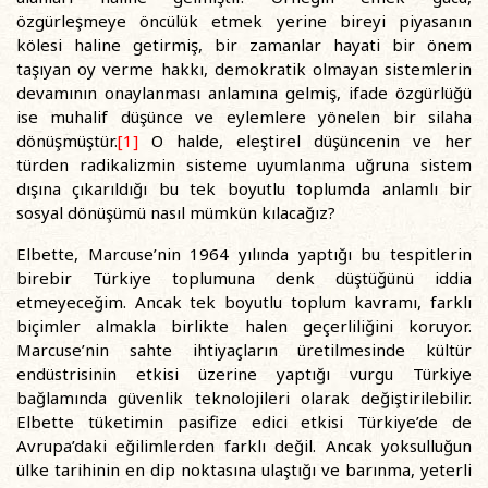
özgürleşmeye öncülük etmek yerine bireyi piyasanın
kölesi haline getirmiş, bir zamanlar hayati bir önem
taşıyan oy verme hakkı, demokratik olmayan sistemlerin
devamının onaylanması anlamına gelmiş, ifade özgürlüğü
ise muhalif düşünce ve eylemlere yönelen bir silaha
dönüşmüştür.
[1]
O halde, eleştirel düşüncenin ve her
türden radikalizmin sisteme uyumlanma uğruna sistem
dışına çıkarıldığı bu tek boyutlu toplumda anlamlı bir
sosyal dönüşümü nasıl mümkün kılacağız?
Elbette, Marcuse’nin 1964 yılında yaptığı bu tespitlerin
birebir Türkiye toplumuna denk düştüğünü iddia
etmeyeceğim. Ancak tek boyutlu toplum kavramı, farklı
biçimler almakla birlikte halen geçerliliğini koruyor.
Marcuse’nin sahte ihtiyaçların üretilmesinde kültür
endüstrisinin etkisi üzerine yaptığı vurgu Türkiye
bağlamında güvenlik teknolojileri olarak değiştirilebilir.
Elbette tüketimin pasifize edici etkisi Türkiye’de de
Avrupa’daki eğilimlerden farklı değil. Ancak yoksulluğun
ülke tarihinin en dip noktasına ulaştığı ve barınma, yeterli