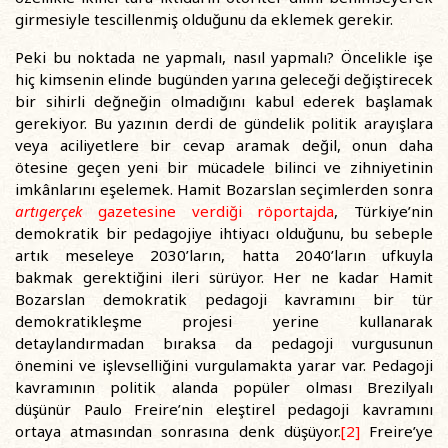
girmesiyle tescillenmiş olduğunu da eklemek gerekir.
Peki bu noktada ne yapmalı, nasıl yapmalı? Öncelikle işe
hiç kimsenin elinde bugünden yarına geleceği değiştirecek
bir sihirli değneğin olmadığını kabul ederek başlamak
gerekiyor. Bu yazının derdi de gündelik politik arayışlara
veya aciliyetlere bir cevap aramak değil, onun daha
ötesine geçen yeni bir mücadele bilinci ve zihniyetinin
imkânlarını eşelemek. Hamit Bozarslan seçimlerden sonra
artıgerçek
gazetesine verdiği röportajda
, Türkiye’nin
demokratik bir pedagojiye ihtiyacı olduğunu, bu sebeple
artık meseleye 2030’ların, hatta 2040’ların ufkuyla
bakmak gerektiğini ileri sürüyor. Her ne kadar Hamit
Bozarslan demokratik pedagoji kavramını bir tür
demokratikleşme projesi yerine kullanarak
detaylandırmadan bıraksa da pedagoji vurgusunun
önemini ve işlevselliğini vurgulamakta yarar var. Pedagoji
kavramının politik alanda popüler olması Brezilyalı
düşünür Paulo Freire’nin eleştirel pedagoji kavramını
ortaya atmasından sonrasına denk düşüyor.
[2]
Freire’ye