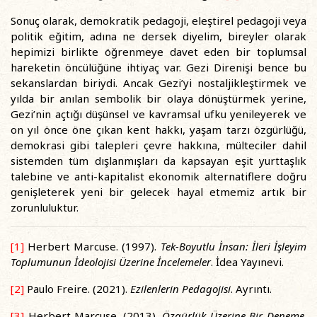
Sonuç olarak, demokratik pedagoji, eleştirel pedagoji veya
politik eğitim, adına ne dersek diyelim, bireyler olarak
hepimizi birlikte öğrenmeye davet eden bir toplumsal
hareketin öncülüğüne ihtiyaç var. Gezi Direnişi bence bu
sekanslardan biriydi. Ancak Gezi’yi nostaljikleştirmek ve
yılda bir anılan sembolik bir olaya dönüştürmek yerine,
Gezi’nin açtığı düşünsel ve kavramsal ufku yenileyerek ve
on yıl önce öne çıkan kent hakkı, yaşam tarzı özgürlüğü,
demokrasi gibi talepleri çevre hakkına, mülteciler dahil
sistemden tüm dışlanmışları da kapsayan eşit yurttaşlık
talebine ve anti-kapitalist ekonomik alternatiflere doğru
genişleterek yeni bir gelecek hayal etmemiz artık bir
zorunluluktur.
[1]
Herbert Marcuse. (1997).
Tek-Boyutlu İnsan: İleri İşleyim
Toplumunun İdeolojisi Üzerine
İncelemeler
. İdea Yayınevi.
[2]
Paulo Freire. (2021).
Ezilenlerin Pedagojisi
. Ayrıntı.
[3]
Herbert Marcuse. (2013).
Özgürlük Üzerine Bir Deneme
.