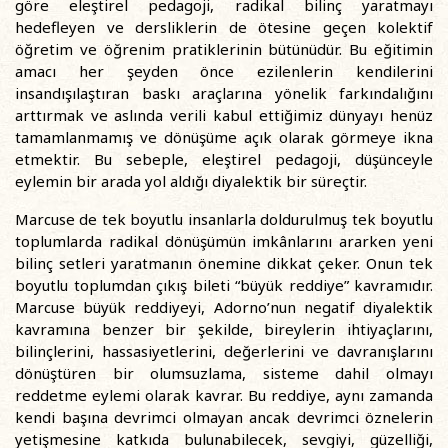
göre eleştirel pedagoji, radikal bilinç yaratmayı
hedefleyen ve dersliklerin de ötesine geçen kolektif
öğretim ve öğrenim pratiklerinin bütünüdür. Bu eğitimin
amacı her şeyden önce ezilenlerin kendilerini
insandışılaştıran baskı araçlarına yönelik farkındalığını
arttırmak ve aslında verili kabul ettiğimiz dünyayı henüz
tamamlanmamış ve dönüşüme açık olarak görmeye ikna
etmektir. Bu sebeple, eleştirel pedagoji, düşünceyle
eylemin bir arada yol aldığı diyalektik bir süreçtir.
Marcuse de tek boyutlu insanlarla doldurulmuş tek boyutlu
toplumlarda radikal dönüşümün imkânlarını ararken yeni
bilinç setleri yaratmanın önemine dikkat çeker. Onun tek
boyutlu toplumdan çıkış bileti “büyük reddiye” kavramıdır.
Marcuse büyük reddiyeyi, Adorno’nun negatif diyalektik
kavramına benzer bir şekilde, bireylerin ihtiyaçlarını,
bilinçlerini, hassasiyetlerini, değerlerini ve davranışlarını
dönüştüren bir olumsuzlama, sisteme dahil olmayı
reddetme eylemi olarak kavrar. Bu reddiye, aynı zamanda
kendi başına devrimci olmayan ancak devrimci öznelerin
yetişmesine katkıda bulunabilecek, sevgiyi, güzelliği,