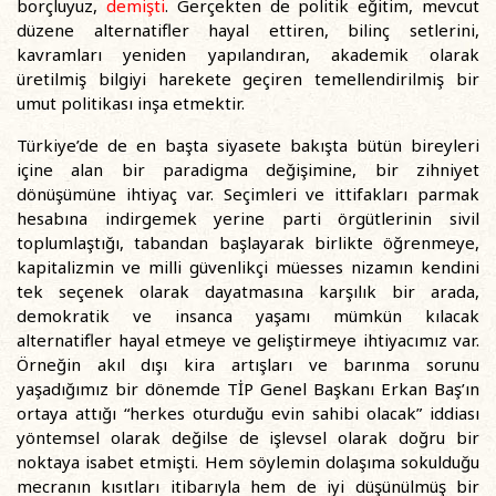
borçluyuz,
demişti
. Gerçekten de politik eğitim, mevcut
düzene alternatifler hayal ettiren, bilinç setlerini,
kavramları yeniden yapılandıran, akademik olarak
üretilmiş bilgiyi harekete geçiren temellendirilmiş bir
umut politikası inşa etmektir.
Türkiye’de de en başta siyasete bakışta bütün bireyleri
içine alan bir paradigma değişimine, bir zihniyet
dönüşümüne ihtiyaç var. Seçimleri ve ittifakları parmak
hesabına indirgemek yerine parti örgütlerinin sivil
toplumlaştığı, tabandan başlayarak birlikte öğrenmeye,
kapitalizmin ve milli güvenlikçi müesses nizamın kendini
tek seçenek olarak dayatmasına karşılık bir arada,
demokratik ve insanca yaşamı mümkün kılacak
alternatifler hayal etmeye ve geliştirmeye ihtiyacımız var.
Örneğin akıl dışı kira artışları ve barınma sorunu
yaşadığımız bir dönemde TİP Genel Başkanı Erkan Baş’ın
ortaya attığı “herkes oturduğu evin sahibi olacak” iddiası
yöntemsel olarak değilse de işlevsel olarak doğru bir
noktaya isabet etmişti. Hem söylemin dolaşıma sokulduğu
mecranın kısıtları itibarıyla hem de iyi düşünülmüş bir