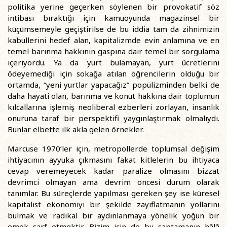
politika yerine geçerken söylenen bir provokatif söz
intibası bıraktığı için kamuoyunda magazinsel bir
küçümsemeyle geçiştirilse de bu iddia tam da zihnimizin
kabullerini hedef alan, kapitalizmde evin anlamına ve en
temel barınma hakkının gaspına dair temel bir sorgulama
içeriyordu. Ya da yurt bulamayan, yurt ücretlerini
ödeyemediği için sokağa atılan öğrencilerin olduğu bir
ortamda, “yeni yurtlar yapacağız” popülizminden belki de
daha hayati olan, barınma ve konut hakkına dair toplumun
kılcallarına işlemiş neoliberal ezberleri zorlayan, insanlık
onuruna taraf bir perspektifi yaygınlaştırmak olmalıydı.
Bunlar elbette ilk akla gelen örnekler.
Marcuse 1970’ler için, metropollerde toplumsal değişim
ihtiyacının ayyuka çıkmasını fakat kitlelerin bu ihtiyaca
cevap veremeyecek kadar paralize olmasını bizzat
devrimci olmayan ama devrim öncesi durum olarak
tanımlar. Bu süreçlerde yapılması gereken şey ise küresel
kapitalist ekonomiyi bir şekilde zayıflatmanın yollarını
bulmak ve radikal bir aydınlanmaya yönelik yoğun bir
emek sarf etmektir. Bizim için de bu saptamanın hâlâ