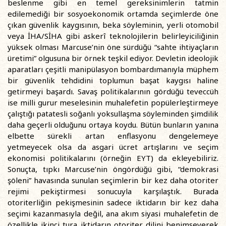
beslenme gibi en temel gereksinimlerin tatmin
edilemediği bir sosyoekonomik ortamda seçimlerde öne
çıkan güvenlik kaygısının, beka söyleminin, yerli otomobil
veya İHA/SİHA gibi askerî teknolojilerin belirleyiciliğinin
yüksek olması Marcuse’nin öne sürdüğü “sahte ihtiyaçların
üretimi” olgusuna bir örnek teşkil ediyor. Devletin ideolojik
aparatları çeşitli manipülasyon bombardımanıyla müphem
bir güvenlik tehdidini toplumun başat kaygısı haline
getirmeyi başardı. Savaş politikalarının gördüğü teveccüh
ise milli gurur meselesinin muhalefetin popülerleştirmeye
çalıştığı patatesli soğanlı yoksullaşma söyleminden şimdilik
daha geçerli olduğunu ortaya koydu. Bütün bunların yanına
elbette sürekli artan enflasyonu dengelemeye
yetmeyecek olsa da asgari ücret artışlarını ve seçim
ekonomisi politikalarını (örneğin EYT) da ekleyebiliriz.
Sonuçta, tıpkı Marcuse’nin öngördüğü gibi, “demokrasi
şöleni” havasında sunulan seçimlerin bir kez daha otoriter
rejimi pekiştirmesi sonucuyla karşılaştık. Burada
otoriterliğin pekişmesinin sadece iktidarın bir kez daha
seçimi kazanmasıyla değil, ana akım siyasi muhalefetin de
özellikle ikinci tura iktidarın otoriter dilini benimseyerek