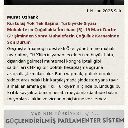
1 Nisan 2025 Salı
Murat Özbank
Kurtuluş Yok Tek Başına: Türkiye’de Siyasi
Muhalefetin Çoğullukla İmtihanı (5): 19 Mart Darbe
Girişiminden Sonra Muhalefetin Çoğulluk Karnesinde
Son Durum
Geçmişte İmamoğlu destekli Özel yönetimine muhalif
tavır almış CHP’lilerin yapabilecekleri en büyük hata,
dışarıdan gelmesi muhtemel kongre iptali gibi
saldırıları CHP içi bir politik hesaplaşma uğruna
araçsallaştırmaları olur. Bunu yapmak, politik güç ile
şiddet arasındaki bir karşılaşmada şiddetten yana tavır
almak anlamına gelir ki, Türkiye’nin içinde bulunduğu bu
kritik kavşakta bunun hesabı meydanlarda ifade bulan
milyonlarca aklın ve vicdanın hiçbirine verilemez.