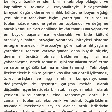
belirleyici özelliklerinden birinin teknoloji olduğunu ve
kapitalizmin teknolojik rasyonaliteyle birleşmesinin
bireysel özgürlüklerin verimlilik kültürüne boyun eğdiği
yeni bir tür tahakküm biçimi yarattığını ileri sürer. Bu
toplum sözde kendine yeter bir toplumdur ve değişime
ancak kendi sınırları dahilinde imkân tanır. Bunu yaparken
en büyük başarısı ise reklamcılık ve kitle kültürü
aracılığıyla sahte ihtiyaçlar yaratarak bireyleri sisteme
entegre etmesidir. Marcuse’ye göre, sahte ihtiyaçların
yaratılması Marx’ın varsaydığından daha büyük ölçüde,
devrimin öncüsü olması beklenen işçi sınıfına
yabancılaşma, emek sömürüsü gibi sorunlarını telafi etme
ve sisteme gönüllü katılma imkânı tanımıştır. Teknolojik
ilerlemelerle birlikte çalışma koşullarının göreli iyileşmesi,
ücret artışları ve işçi sınıfının kompozisyonunun
değişmesiyle de geçmişte çatışma mekânı olarak
düşünülen işyerleri âdeta bir stabilizasyon mekânı olarak
yeniden kurgulanmıştır. Yine Marcuse’ye göre, bir
zamanlar toplumsal, ekonomik ve politik özgürlüklerin
mücadele merkezleri sayılan alanlar artık istibdadın
alanları haline gelmiştir. Örneğin emek gücü,