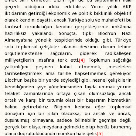
geçerli olduğunu iddia edebiliriz. Yirmi yıllık AKP
iktidarının getirdiği ekonomik ve politik bıkkınlık objektif
olarak kendini dayattı, ancak Türkiye solu ve muhalefeti bu
tarihsel zorunluluğun kendini gerçekleştirme imkânına
hazırlıksız yakalandı. Sonuçta, tıpkı Bloch’un Nazi
Almanya’sına yönelik tespitlerinde olduğu gibi, Türkiye
solu toplumsal çelişkiler alanını devrimci durum lehine
örgütlemektense sağcıların, giderek radikalleşen
milliyetçilerin insafına terk etti.
[4]
Toplumun sağcılığa
yatkınlığını peşinen kabul etmemek, meseleleri
tarihselleştirmek ama tarihe hapsetmemek gerekiyor.
Bloch’un başka bir yerde söylediği gibi, nesnel çelişkilerin
kendiliğinden iyiye yönelmesinden fayda ummak yerine
felaket zamanlarında ortaya çıkan olumsuzluğu ancak
ortak ve karşı bir tutumla olası bir başarının hizmetkârı
haline getirebiliriz. Bilginin kendisi eğer toplumsal
dönüşüm için bir silah olacaksa, bu ancak ve ancak,
düşünülmüş olmayana, sadece bilinebilir geçmişe değil,
gerçek bir oluşa, meydana gelmekte olup henüz bitmemiş
olana doğrultulduğunda mümkün hale gelir.
[5]