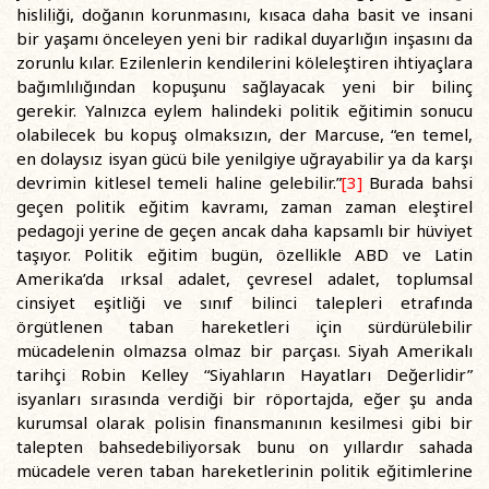
hisliliği, doğanın korunmasını, kısaca daha basit ve insani
bir yaşamı önceleyen yeni bir radikal duyarlığın inşasını da
zorunlu kılar. Ezilenlerin kendilerini köleleştiren ihtiyaçlara
bağımlılığından kopuşunu sağlayacak yeni bir bilinç
gerekir. Yalnızca eylem halindeki politik eğitimin sonucu
olabilecek bu kopuş olmaksızın, der Marcuse, “en temel,
en dolaysız isyan gücü bile yenilgiye uğrayabilir ya da karşı
devrimin kitlesel temeli haline gelebilir.”
[3]
Burada bahsi
geçen politik eğitim kavramı, zaman zaman eleştirel
pedagoji yerine de geçen ancak daha kapsamlı bir hüviyet
taşıyor. Politik eğitim bugün, özellikle ABD ve Latin
Amerika’da ırksal adalet, çevresel adalet, toplumsal
cinsiyet eşitliği ve sınıf bilinci talepleri etrafında
örgütlenen taban hareketleri için sürdürülebilir
mücadelenin olmazsa olmaz bir parçası. Siyah Amerikalı
tarihçi Robin Kelley “Siyahların Hayatları Değerlidir”
isyanları sırasında verdiği bir röportajda, eğer şu anda
kurumsal olarak polisin finansmanının kesilmesi gibi bir
talepten bahsedebiliyorsak bunu on yıllardır sahada
mücadele veren taban hareketlerinin politik eğitimlerine