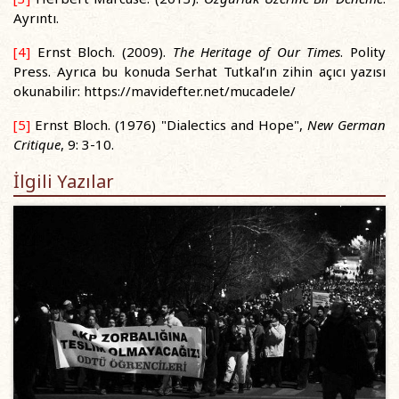
Ayrıntı.
[4]
Ernst Bloch. (2009).
The Heritage of Our Times
. Polity
Press. Ayrıca bu konuda Serhat Tutkal’ın zihin açıcı yazısı
okunabilir: https://mavidefter.net/mucadele/
[5]
Ernst Bloch. (1976) "Dialectics and Hope",
New German
Critique
, 9: 3-10.
İlgili Yazılar