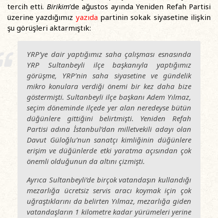
tercih etti.
Birikim
’de ağustos ayında Yeniden Refah Partisi
üzerine yazdığımız
yazıda
partinin sokak siyasetine ilişkin
şu görüşleri aktarmıştık:
YRP’ye dair yaptığımız saha çalışması esnasında
YRP Sultanbeyli ilçe başkanıyla yaptığımız
görüşme, YRP’nin saha siyasetine ve gündelik
mikro konulara verdiği önemi bir kez daha bize
göstermişti. Sultanbeyli ilçe başkanı Adem Yılmaz,
seçim döneminde ilçede yer alan neredeyse bütün
düğünlere gittiğini belirtmişti. Yeniden Refah
Partisi adına İstanbul’dan milletvekili adayı olan
Davut Güloğlu’nun sanatçı kimliğinin düğünlere
erişim ve düğünlerde etki yaratma açısından çok
önemli olduğunun da altını çizmişti.
Ayrıca Sultanbeyli’de birçok vatandaşın kullandığı
mezarlığa ücretsiz servis aracı koymak için çok
uğraştıklarını da belirten Yılmaz, mezarlığa giden
vatandaşların 1 kilometre kadar yürümeleri yerine