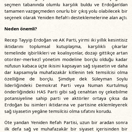
seçmen tabanında olumlu karşılık buldu ve Erdoğan’dan
tamamen vazgeçmeden onurlu bir çıkış yolu olabilecek bir
seçenek olarak Yeniden Refah’ı desteklemelerine alan açtı.
Neden önemli?
Recep Tayyip Erdoğan ve AK Parti, yirmi iki yıllık kesintisiz
iktidarını toplumsal kutuplaşma, karşılıklı çıkarlar
temelinde işbirlikleri ve koalisyonlar, dozajı gittikçe artan
otoriter-merkezî yönetim modeline borçlu olduğu kadar
nüfusun kabaca üçte ikisini kapsayan sağ siyasetin ve daha
dar kapsamıyla muhafazakâr kitlenin tek temsilcisi olma
özelliğine de borçlu. Şimdiye dek Süleyman Soylu
liderliğindeki Demokrat Parti veya Numan Kurtulmuş
önderliğindeki HAS Parti gibi sağ cenahtan oy çekebilme
potansiyeline sahip parti ve aktörler ortaya çıksa da
Erdoğan bu isimleri iktidarına ve partisine eklemleyerek
sağ siyasetin yegâne temsilcisi olma sıfatını korudu.
Öte yandan Yeniden Refah Partisi, uzun bir aradan sonra
ilk defa sağ ve muhafazakâr bir siyaset içerisinden bir