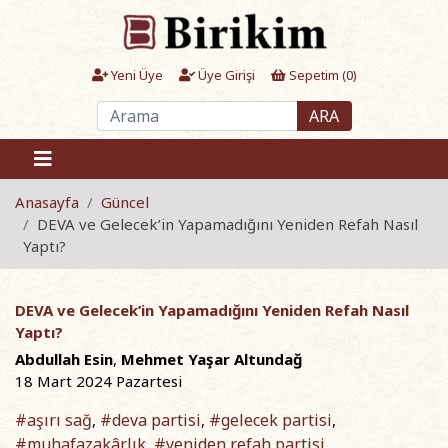
Yeni Üye
Üye Girişi
Sepetim (
0
)
ARA
Anasayfa
Güncel
DEVA ve Gelecek’in Yapamadığını Yeniden Refah Nasıl
Yaptı?
DEVA ve Gelecek’in Yapamadığını Yeniden Refah Nasıl
Yaptı?
Abdullah Esin
,
Mehmet Yaşar Altundağ
18 Mart 2024 Pazartesi
#aşırı sağ
#deva partisi
#gelecek partisi
,
,
,
#muhafazakârlık
#yeniden refah partisi
,