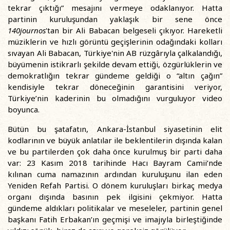
tekrar çıktığı” mesajını vermeye odaklanıyor. Hatta
partinin kuruluşundan yaklaşık bir sene önce
140journos
'tan bir Ali Babacan belgeseli çıkıyor. Hareketli
müziklerin ve hızlı görüntü geçişlerinin odağındaki kolları
sıvayan Ali Babacan, Türkiye'nin AB rüzgârıyla çalkalandığı,
büyümenin istikrarlı şekilde devam ettiği, özgürlüklerin ve
demokratlığın tekrar gündeme geldiği o “altın çağın”
kendisiyle tekrar döneceğinin garantisini veriyor,
Türkiye’nin kaderinin bu olmadığını vurguluyor video
boyunca.
Bütün bu şatafatın, Ankara-İstanbul siyasetinin elit
kodlarının ve büyük anlatılar ile beklentilerin dışında kalan
ve bu partilerden çok daha önce kurulmuş bir parti daha
var: 23 Kasım 2018 tarihinde Hacı Bayram Camii’nde
kılınan cuma namazının ardından kuruluşunu ilan eden
Yeniden Refah Partisi. O dönem kuruluşları birkaç medya
organı dışında basının pek ilgisini çekmiyor. Hatta
gündeme aldıkları politikalar ve meseleler, partinin genel
başkanı Fatih Erbakan’ın geçmişi ve imajıyla birleştiğinde