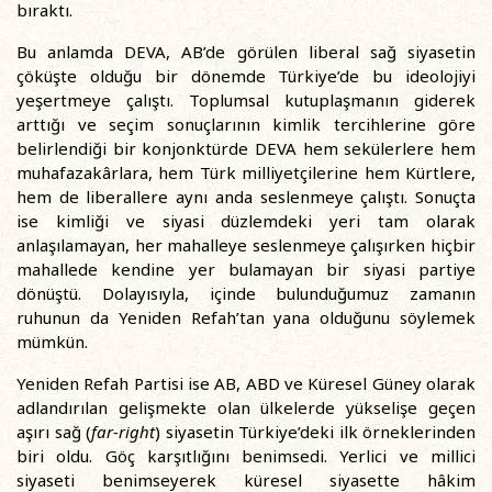
bıraktı.
Bu anlamda DEVA, AB’de görülen liberal sağ siyasetin
çöküşte olduğu bir dönemde Türkiye’de bu ideolojiyi
yeşertmeye çalıştı. Toplumsal kutuplaşmanın giderek
arttığı ve seçim sonuçlarının kimlik tercihlerine göre
belirlendiği bir konjonktürde DEVA hem sekülerlere hem
muhafazakârlara, hem Türk milliyetçilerine hem Kürtlere,
hem de liberallere aynı anda seslenmeye çalıştı. Sonuçta
ise kimliği ve siyasi düzlemdeki yeri tam olarak
anlaşılamayan, her mahalleye seslenmeye çalışırken hiçbir
mahallede kendine yer bulamayan bir siyasi partiye
dönüştü. Dolayısıyla, içinde bulunduğumuz zamanın
ruhunun da Yeniden Refah’tan yana olduğunu söylemek
mümkün.
Yeniden Refah Partisi ise AB, ABD ve Küresel Güney olarak
adlandırılan gelişmekte olan ülkelerde yükselişe geçen
aşırı sağ (
far-right
) siyasetin Türkiye’deki ilk örneklerinden
biri oldu. Göç karşıtlığını benimsedi. Yerlici ve millici
siyaseti benimseyerek küresel siyasette hâkim