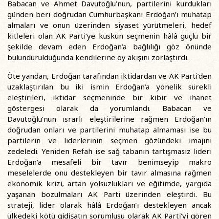
Babacan ve Ahmet Davutoğlu’nun, partilerini kurdukları
günden beri doğrudan Cumhurbaşkanı Erdoğan’ı muhatap
almaları ve onun üzerinden siyaset yürütmeleri, hedef
kitleleri olan AK Parti’ye küskün seçmenin hâlâ güçlü bir
şekilde devam eden Erdoğan’a bağlılığı göz önünde
bulundurulduğunda kendilerine oy akışını zorlaştırdı.
Öte yandan, Erdoğan tarafından iktidardan ve AK Parti’den
uzaklaştırılan bu iki ismin Erdoğan’a yönelik sürekli
eleştirileri, iktidar seçmeninde bir kibir ve ihanet
göstergesi olarak da yorumlandı. Babacan ve
Davutoğlu’nun ısrarlı eleştirilerine rağmen Erdoğan’ın
doğrudan onları ve partilerini muhatap almaması ise bu
partilerin ve liderlerinin seçmen gözündeki imajını
zedeledi. Yeniden Refah ise sağ tabanın tartışmasız lideri
Erdoğan’a mesafeli bir tavır benimseyip makro
meselelerde onu destekleyen bir tavır almasına rağmen
ekonomik krizi, artan yolsuzlukları ve eğitimde, yargıda
yaşanan bozulmaları AK Parti üzerinden eleştirdi. Bu
strateji, lider olarak hâlâ Erdoğan’ı destekleyen ancak
ülkedeki kötü gidişatın sorumlusu olarak AK Parti’yi gören