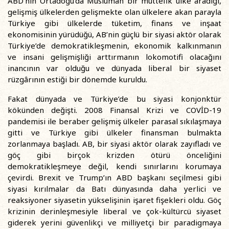
ABD’nin Ortadoğu’da Müslüman bir müttefik ülke aradığı,
gelişmiş ülkelerden gelişmekte olan ülkelere akan parayla
Türkiye gibi ülkelerde tüketim, finans ve inşaat
ekonomisinin yürüdüğü, AB’nin güçlü bir siyasi aktör olarak
Türkiye’de demokratikleşmenin, ekonomik kalkınmanın
ve insani gelişmişliği arttırmanın lokomotifi olacağını
inancının var olduğu ve dünyada liberal bir siyaset
rüzgârının estiği bir dönemde kuruldu.
Fakat dünyada ve Türkiye’de bu siyasi konjonktür
kökünden değişti. 2008 Finansal Krizi ve COVİD-19
pandemisi ile beraber gelişmiş ülkeler parasal sıkılaşmaya
gitti ve Türkiye gibi ülkeler finansman bulmakta
zorlanmaya başladı. AB, bir siyasi aktör olarak zayıfladı ve
göç gibi birçok krizden ötürü önceliğini
demokratikleşmeye değil, kendi sınırlarını korumaya
çevirdi. Brexit ve Trump’ın ABD başkanı seçilmesi gibi
siyasi kırılmalar da Batı dünyasında daha yerlici ve
reaksiyoner siyasetin yükselişinin işaret fişekleri oldu. Göç
krizinin derinleşmesiyle liberal ve çok-kültürcü siyaset
giderek yerini güvenlikçi ve milliyetçi bir paradigmaya