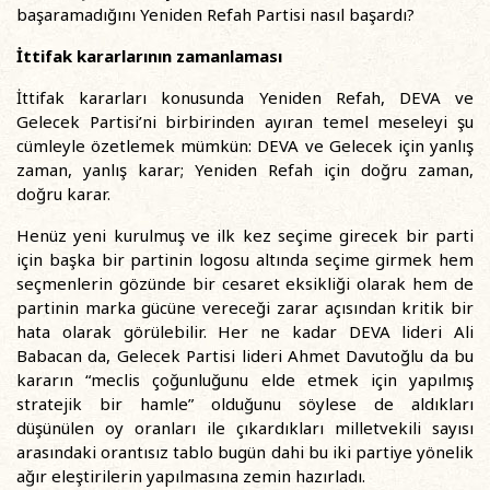
başaramadığını Yeniden Refah Partisi nasıl başardı?
İttifak kararlarının zamanlaması
İttifak kararları konusunda Yeniden Refah, DEVA ve
Gelecek Partisi’ni birbirinden ayıran temel meseleyi şu
cümleyle özetlemek mümkün: DEVA ve Gelecek için yanlış
zaman, yanlış karar; Yeniden Refah için doğru zaman,
doğru karar.
Henüz yeni kurulmuş ve ilk kez seçime girecek bir parti
için başka bir partinin logosu altında seçime girmek hem
seçmenlerin gözünde bir cesaret eksikliği olarak hem de
partinin marka gücüne vereceği zarar açısından kritik bir
hata olarak görülebilir. Her ne kadar DEVA lideri Ali
Babacan da, Gelecek Partisi lideri Ahmet Davutoğlu da bu
kararın “meclis çoğunluğunu elde etmek için yapılmış
stratejik bir hamle” olduğunu söylese de aldıkları
düşünülen oy oranları ile çıkardıkları milletvekili sayısı
arasındaki orantısız tablo bugün dahi bu iki partiye yönelik
ağır eleştirilerin yapılmasına zemin hazırladı.