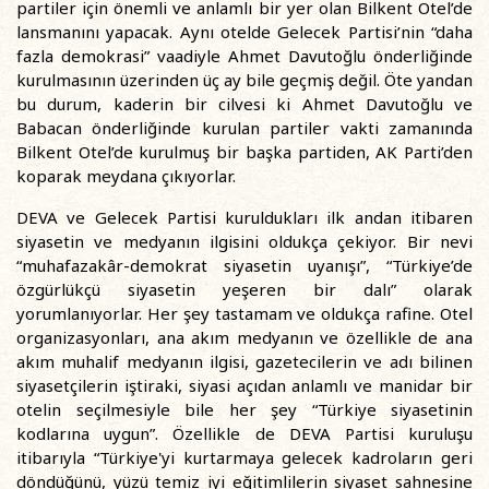
partiler için önemli ve anlamlı bir yer olan Bilkent Otel’de
lansmanını yapacak. Aynı otelde Gelecek Partisi’nin “daha
fazla demokrasi” vaadiyle Ahmet Davutoğlu önderliğinde
kurulmasının üzerinden üç ay bile geçmiş değil. Öte yandan
bu durum, kaderin bir cilvesi ki Ahmet Davutoğlu ve
Babacan önderliğinde kurulan partiler vakti zamanında
Bilkent Otel’de kurulmuş bir başka partiden, AK Parti’den
koparak meydana çıkıyorlar.
DEVA ve Gelecek Partisi kuruldukları ilk andan itibaren
siyasetin ve medyanın ilgisini oldukça çekiyor. Bir nevi
“muhafazakâr-demokrat siyasetin uyanışı”, “Türkiye’de
özgürlükçü siyasetin yeşeren bir dalı” olarak
yorumlanıyorlar. Her şey tastamam ve oldukça rafine. Otel
organizasyonları, ana akım medyanın ve özellikle de ana
akım muhalif medyanın ilgisi, gazetecilerin ve adı bilinen
siyasetçilerin iştiraki, siyasi açıdan anlamlı ve manidar bir
otelin seçilmesiyle bile her şey “Türkiye siyasetinin
kodlarına uygun”. Özellikle de DEVA Partisi kuruluşu
itibarıyla “Türkiye'yi kurtarmaya gelecek kadroların geri
döndüğünü, yüzü temiz iyi eğitimlilerin siyaset sahnesine