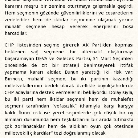
kararını meşru bir zemine oturtmaya çalışmakla geçirdi.
Hem seçmenin gözünde güvenilirliklerini ve cesaretlerini
zedelediler hem de iktidar seçmenine ulaşmak yerine
muhalif seçmene hesap vererek enerjilerini boşa
harcadılar.
CHP listesinden seçime girerek AK Parti’den kopması
beklenen sağ seçmene bir alternatif oluşturmayı
başaramayan DEVA ve Gelecek Partisi, 31 Mart Seçimleri
öncesinde de zıt bir strateji benimseyerek ittifak
yapmama kararı aldılar. Bunun yarattığı iki risk var:
Birincisi, muhalif seçmen, bu iki partinin kazandığı
milletvekillerinin bedeli olarak özellikle büyükşehirlerde
CHP adaylarına destek vermelerini bekliyordu. Dolayısıyla,
bu iki parti hem iktidar seçmeni hem de muhalefet
seçmeni tarafından “vefasızlık” ithamıyla karşı karşıya
kaldı. İkinci risk ise yerel seçimlerde çok düşük bir oy
almaları durumunda hem teşkilatlarını bir arada tutmakta
çok zorlanacaklar hem de “aldıkları oyun çok ötesinde
milletvekili çıkardılar” tezi doğrulanmış olacak.