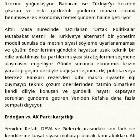
üzerine yoğunlaşıyor. Babacan ise Türkiye’yi krizden
çıkaran ve eski görkemli günlerin mimarı rolünü
benimseyerek ekonomiyi temel gündem haline getiriyor.
Altılı Masa sürecinde hazırlanan “Ortak Politikalar
Mutabakat Metni” ile Türkiye’ye alternatif bir yönetim
modeli sunulsa da metnin siyasi söyleme uyarlanamaması
ve çözüm önerilerinin gündelik hayattan uzak teknik bir
dille anlatılması bu partilerin siyasi stratejilerinin seçmene
ulaşmasını engelliyor. Günün sonunda ekonomik krizin
yarattığı geçim derdiyle boğuşan seçmen, dış politika veya
Merkez Bankası rezervleri gibi makro siyasete ilgi
duymayıp teknik çözüm önerilerinden tatmin olmazken
kendi diliyle konuşan ve gündelik hayatı kapsayan
sorunları gündeme getiren Yeniden Refah’a daha fazla
sempati duyuyor.
Erdoğan
vs.
AK Parti karşıtlığı
Yeniden Refah, DEVA ve Gelecek arasındaki son fark ise
kendilerine başat siyasi muhatap olarak kimi aldıkları. Ali