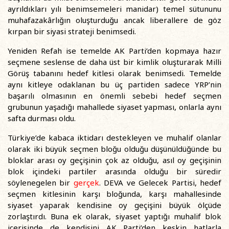
ayrıldıkları yılı benimsemeleri manidar) temel sütununu
muhafazakârlığın oluşturduğu ancak liberallere de göz
kırpan bir siyasi strateji benimsedi.
Yeniden Refah ise temelde AK Parti’den kopmaya hazır
seçmene seslense de daha üst bir kimlik oluşturarak Milli
Görüş tabanını hedef kitlesi olarak benimsedi. Temelde
aynı kitleye odaklanan bu üç partiden sadece YRP’nin
başarılı olmasının en önemli sebebi hedef seçmen
grubunun yaşadığı mahallede siyaset yapması, onlarla aynı
safta durması oldu.
Türkiye’de kabaca iktidarı destekleyen ve muhalif olanlar
olarak iki büyük seçmen bloğu olduğu düşünüldüğünde bu
bloklar arası oy geçişinin çok az olduğu, asıl oy geçişinin
blok içindeki partiler arasında olduğu bir süredir
söylenegelen bir
gerçek
. DEVA ve Gelecek Partisi, hedef
seçmen kitlesinin karşı bloğunda, karşı mahallesinde
siyaset yaparak kendisine oy geçişini büyük ölçüde
zorlaştırdı. Buna ek olarak, siyaset yaptığı muhalif blok
içerisinde de kendisini AK Parti’den keskin hatlarla