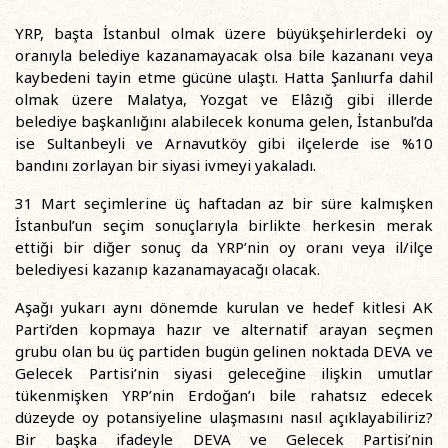
YRP, başta İstanbul olmak üzere büyükşehirlerdeki oy
oranıyla belediye kazanamayacak olsa bile kazananı veya
kaybedeni tayin etme gücüne ulaştı. Hatta Şanlıurfa dahil
olmak üzere Malatya, Yozgat ve Elâzığ gibi illerde
belediye başkanlığını alabilecek konuma gelen, İstanbul’da
ise Sultanbeyli ve Arnavutköy gibi ilçelerde ise %10
bandını zorlayan bir siyasi ivmeyi yakaladı.
31 Mart seçimlerine üç haftadan az bir süre kalmışken
İstanbul’un seçim sonuçlarıyla birlikte herkesin merak
ettiği bir diğer sonuç da YRP’nin oy oranı veya il/ilçe
belediyesi kazanıp kazanamayacağı olacak.
Aşağı yukarı aynı dönemde kurulan ve hedef kitlesi AK
Parti’den kopmaya hazır ve alternatif arayan seçmen
grubu olan bu üç partiden bugün gelinen noktada DEVA ve
Gelecek Partisi’nin siyasi geleceğine ilişkin umutlar
tükenmişken YRP’nin Erdoğan’ı bile rahatsız edecek
düzeyde oy potansiyeline ulaşmasını nasıl açıklayabiliriz?
Bir başka ifadeyle DEVA ve Gelecek Partisi’nin