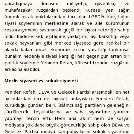
paradigmaya dönüşen milliyetçi, güvenlikçi ve
muhafazakâr rüzgârdan beslendi. Küresel yeni sağın
önemli ortak noktalarından biri olan LGBTİ+ karşıtlığını
siyasi söyleminin merkezine alarak ve aile kurumunun
restorasyonunu savunarak güçlü bir siyasi retoriğe sahip
oldu. Kadın-erkek eşitliğine yaklaşımı, aşı karşıtlığı veya
sokak hayvanları gibi merkez siyasete göre radikal bir
alanda kalan ancak ekonomik krizin yarattığı toplumsal
bunalım nedeniyle siyasi karşılığı her geçen gün artan bir
politik söylemle Yeniden Refah, küresel trendin rüzgârını
arkasına alabildi.
Meclis siyaseti
vs.
sokak siyaseti
Yeniden Refah, DEVA ve Gelecek Partisi arasındaki en net
ayrımlardan biri de siyaset anlayışları. Yeniden Refah,
kurulduğu günden beri, İslâmcı sağ partilerin geleneğini
sürdürerek, teşkilatlarına ve saha siyasetine yatırım
yapmayı tercih etti. Hem ana akım hem de sosyal
medyada çok daha büyük görünürlüğe sahip olan DEVA ve
Gelecek Partisi medya kampanyalarını sokak siyasetine