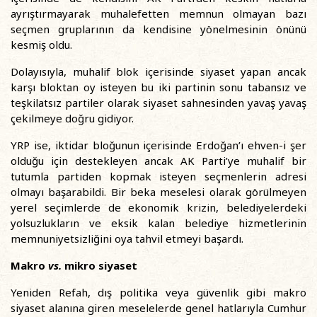
ayrıştırmayarak muhalefetten memnun olmayan bazı
seçmen gruplarının da kendisine yönelmesinin önünü
kesmiş oldu.
Dolayısıyla, muhalif blok içerisinde siyaset yapan ancak
karşı bloktan oy isteyen bu iki partinin sonu tabansız ve
teşkilatsız partiler olarak siyaset sahnesinden yavaş yavaş
çekilmeye doğru gidiyor.
YRP ise, iktidar bloğunun içerisinde Erdoğan’ı ehven-i şer
olduğu için destekleyen ancak AK Parti’ye muhalif bir
tutumla partiden kopmak isteyen seçmenlerin adresi
olmayı başarabildi. Bir beka meselesi olarak görülmeyen
yerel seçimlerde de ekonomik krizin, belediyelerdeki
yolsuzlukların ve eksik kalan belediye hizmetlerinin
memnuniyetsizliğini oya tahvil etmeyi başardı.
Makro
vs.
mikro siyaset
Yeniden Refah, dış politika veya güvenlik gibi makro
siyaset alanına giren meselelerde genel hatlarıyla Cumhur