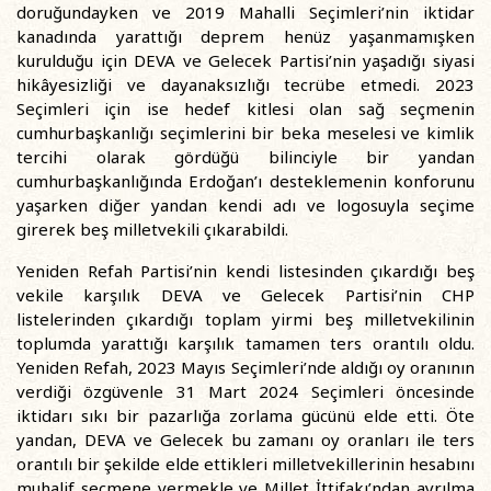
doruğundayken ve 2019 Mahalli Seçimleri’nin iktidar
kanadında yarattığı deprem henüz yaşanmamışken
kurulduğu için DEVA ve Gelecek Partisi’nin yaşadığı siyasi
hikâyesizliği ve dayanaksızlığı tecrübe etmedi. 2023
Seçimleri için ise hedef kitlesi olan sağ seçmenin
cumhurbaşkanlığı seçimlerini bir beka meselesi ve kimlik
tercihi olarak gördüğü bilinciyle bir yandan
cumhurbaşkanlığında Erdoğan’ı desteklemenin konforunu
yaşarken diğer yandan kendi adı ve logosuyla seçime
girerek beş milletvekili çıkarabildi.
Yeniden Refah Partisi’nin kendi listesinden çıkardığı beş
vekile karşılık DEVA ve Gelecek Partisi’nin CHP
listelerinden çıkardığı toplam yirmi beş milletvekilinin
toplumda yarattığı karşılık tamamen ters orantılı oldu.
Yeniden Refah, 2023 Mayıs Seçimleri’nde aldığı oy oranının
verdiği özgüvenle 31 Mart 2024 Seçimleri öncesinde
iktidarı sıkı bir pazarlığa zorlama gücünü elde etti. Öte
yandan, DEVA ve Gelecek bu zamanı oy oranları ile ters
orantılı bir şekilde elde ettikleri milletvekillerinin hesabını
muhalif seçmene vermekle ve Millet İttifakı’ndan ayrılma