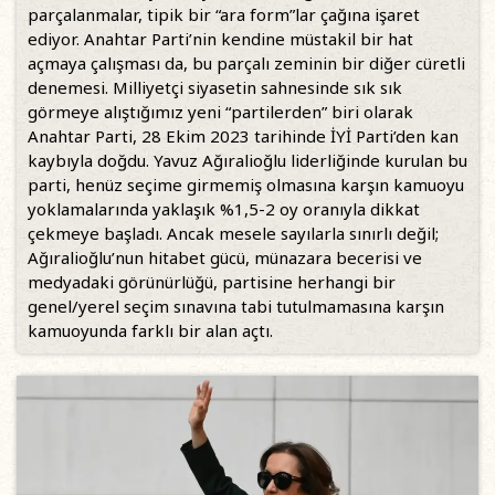
parçalanmalar, tipik bir “ara form”lar çağına işaret
ediyor. Anahtar Parti’nin kendine müstakil bir hat
açmaya çalışması da, bu parçalı zeminin bir diğer cüretli
denemesi. Milliyetçi siyasetin sahnesinde sık sık
görmeye alıştığımız yeni “partilerden” biri olarak
Anahtar Parti, 28 Ekim 2023 tarihinde İYİ Parti’den kan
kaybıyla doğdu. Yavuz Ağıralioğlu liderliğinde kurulan bu
parti, henüz seçime girmemiş olmasına karşın kamuoyu
yoklamalarında yaklaşık %1,5-2 oy oranıyla dikkat
çekmeye başladı. Ancak mesele sayılarla sınırlı değil;
Ağıralioğlu’nun hitabet gücü, münazara becerisi ve
medyadaki görünürlüğü, partisine herhangi bir
genel/yerel seçim sınavına tabi tutulmamasına karşın
kamuoyunda farklı bir alan açtı.