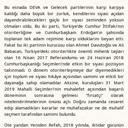
Bu esnada DEVA ve Gelecek partilerinin karşı karşıya
kaldığı daha büyük bir zorluk, kendilerini siyasi açıdan
dayandırabilecekleri güçlü bir siyasi zeminden yoksun
olmaları oldu. Bu iki parti, Türkiye’de Cumhur İttifakı’nın
otoriterliğine ve Cumhurbaşkanı Erdoğan’ın şahsında
toplanan tek adam rejimine karşı olduklarını beyan etti.
Fakat bu iki partinin kurucusu olan Ahmet Davutoğlu ve Ali
Babacan, Türkiye’deki otoriterlikte önemli mihenk taşları
olan 16 Nisan 2017 Referandumu ve 24 Haziran 2018
Cumhurbaşkanlığı Seçimleri’nde etkin bir siyasi pozisyon
takınmadı. O dönem otoriterleşmeye dur diyemedikleri
için toplum ve siyasi hikâye açısından samimi ve etkili bir
dayanağa sahip olamadılar. Aksine, kuruluşları 31 Mart
2019 Mahalli Seçimleri’nin muhalefet açısından başarılı
döneminin sonrasına gelmesi “fırsatçı” olarak
nitelendirilmelerinin önünü açtı. Doğru zamanda cesaret
edip alamadıkları kararlar ne muhafazakar ne de muhalif
seçmen tarafından samimi bulundu.
Öte yandan Yeniden Refah, 2018 yılında, iktidar gücünün