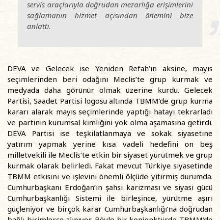
servis araçlarıyla doğrudan mezarlığa erişimlerini
sağlamanın hizmet açısından önemini bize
anlattı.
DEVA ve Gelecek ise Yeniden Refah’ın aksine, mayıs
seçimlerinden beri odağını Meclis’te grup kurmak ve
medyada daha görünür olmak üzerine kurdu. Gelecek
Partisi, Saadet Partisi logosu altında TBMM’de grup kurma
kararı alarak mayıs seçimlerinde yaptığı hatayı tekrarladı
ve partinin kurumsal kimliğini yok olma aşamasına getirdi.
DEVA Partisi ise teşkilatlanmaya ve sokak siyasetine
yatırım yapmak yerine kısa vadeli hedefini on beş
milletvekili ile Meclis’te etkin bir siyaset yürütmek ve grup
kurmak olarak belirledi. Fakat mevcut Türkiye siyasetinde
TBMM etkisini ve işlevini önemli ölçüde yitirmiş durumda.
Cumhurbaşkanı Erdoğan’ın şahsi karizması ve siyasi gücü
Cumhurbaşkanlığı Sistemi ile birleşince, yürütme aşırı
güçleniyor ve birçok karar Cumhurbaşkanlığı’na doğrudan
bağlı birimlerce alınıyor. Böyle bir konjonktürde TBMM’de