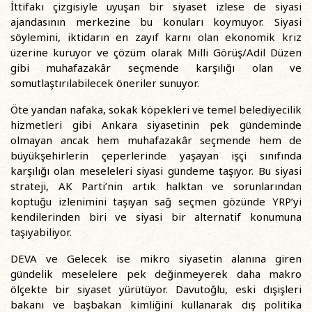
İttifakı çizgisiyle uyuşan bir siyaset izlese de siyasi
ajandasının merkezine bu konuları koymuyor. Siyasi
söylemini, iktidarın en zayıf karnı olan ekonomik kriz
üzerine kuruyor ve çözüm olarak Milli Görüş/Adil Düzen
gibi muhafazakâr seçmende karşılığı olan ve
somutlaştırılabilecek öneriler sunuyor.
Öte yandan nafaka, sokak köpekleri ve temel belediyecilik
hizmetleri gibi Ankara siyasetinin pek gündeminde
olmayan ancak hem muhafazakâr seçmende hem de
büyükşehirlerin çeperlerinde yaşayan işçi sınıfında
karşılığı olan meseleleri siyasi gündeme taşıyor. Bu siyasi
strateji, AK Parti’nin artık halktan ve sorunlarından
koptuğu izlenimini taşıyan sağ seçmen gözünde YRP’yi
kendilerinden biri ve siyasi bir alternatif konumuna
taşıyabiliyor.
DEVA ve Gelecek ise mikro siyasetin alanına giren
gündelik meselelere pek değinmeyerek daha makro
ölçekte bir siyaset yürütüyor. Davutoğlu, eski dışişleri
bakanı ve başbakan kimliğini kullanarak dış politika