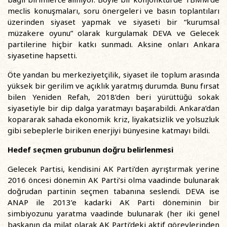
meclis konuşmaları, soru önergeleri ve basın toplantıları
üzerinden siyaset yapmak ve siyaseti bir “kurumsal
müzakere oyunu” olarak kurgulamak DEVA ve Gelecek
partilerine hiçbir katkı sunmadı. Aksine onları Ankara
siyasetine hapsetti.
Öte yandan bu merkeziyetçilik, siyaset ile toplum arasında
yüksek bir gerilim ve açıklık yaratmış durumda. Bunu fırsat
bilen Yeniden Refah, 2018’den beri yürüttüğü sokak
siyasetiyle bir dip dalga yaratmayı başarabildi. Ankara’dan
kopararak sahada ekonomik kriz, liyakatsizlik ve yolsuzluk
gibi sebeplerle biriken enerjiyi bünyesine katmayı bildi.
Hedef seçmen grubunun doğru belirlenmesi
Gelecek Partisi, kendisini AK Parti’den ayrıştırmak yerine
2016 öncesi dönemin AK Parti’si olma vaadinde bulunarak
doğrudan partinin seçmen tabanına seslendi. DEVA ise
ANAP ile 2013’e kadarki AK Parti döneminin bir
simbiyozunu yaratma vaadinde bulunarak (her iki genel
başkanın da milat olarak AK Parti’deki aktif görevlerinden