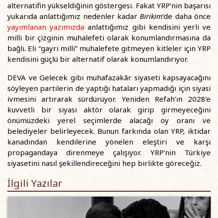
alternatifin yükseldiğinin göstergesi. Fakat YRP’nin başarısı
yukarıda anlattığımız nedenler kadar
Birikim
’de daha önce
yayımlanan yazımızda
anlattığımız gibi kendisini yerli ve
milli bir çizginin muhalefeti olarak konumlandırmasına da
bağlı. Eli “gayri milli” muhalefete gitmeyen kitleler için YRP
kendisini güçlü bir alternatif olarak konumlandırıyor.
DEVA ve Gelecek gibi muhafazakâr siyaseti kapsayacağını
söyleyen partilerin de yaptığı hataları yapmadığı için siyasi
ivmesini artırarak sürdürüyor. Yeniden Refah’ın 2028’e
kuvvetli bir siyasi aktör olarak girip girmeyeceğini
önümüzdeki yerel seçimlerde alacağı oy oranı ve
belediyeler belirleyecek. Bunun farkında olan YRP, iktidar
kanadından kendilerine yönelen eleştiri ve karşı
propagandaya direnmeye çalışıyor. YRP’nin Türkiye
siyasetini nasıl şekillendireceğini hep birlikte göreceğiz.
İlgili Yazılar