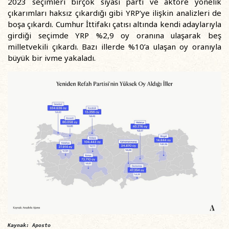
2023 seçimleri birçok siyasi parti ve aktöre yönelik
çıkarımları haksız çıkardığı gibi YRP’ye ilişkin analizleri de
boşa çıkardı. Cumhur İttifakı çatısı altında kendi adaylarıyla
girdiği seçimde YRP %2,9 oy oranına ulaşarak beş
milletvekili çıkardı. Bazı illerde %10’a ulaşan oy oranıyla
büyük bir ivme yakaladı.
Kaynak: Aposto