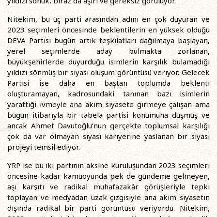
yıldızı sönük, biraz da aşırı ve gereksiz görülüyor.
Nitekim, bu üç parti arasından adını en çok duyuran ve
2023 seçimleri öncesinde beklentilerin en yüksek olduğu
DEVA Partisi bugün artık teşkilatları dağılmaya başlayan,
yerel seçimlerde aday bulmakta zorlanan,
büyükşehirlerde duyurduğu isimlerin karşılık bulamadığı
yıldızı sönmüş bir siyasi oluşum görüntüsü veriyor. Gelecek
Partisi ise daha en baştan toplumda beklenti
oluşturamayan, kadrosundaki tanınan bazı isimlerin
yarattığı ivmeyle ana akım siyasete girmeye çalışan ama
bugün itibarıyla bir tabela partisi konumuna düşmüş ve
ancak Ahmet Davutoğlu’nun gerçekte toplumsal karşılığı
çok da var olmayan siyasi kariyerine yaslanan bir siyasi
projeyi temsil ediyor.
YRP ise bu iki partinin aksine kuruluşundan 2023 seçimleri
öncesine kadar kamuoyunda pek de gündeme gelmeyen,
aşı karşıtı ve radikal muhafazakâr görüşleriyle tepki
toplayan ve medyadan uzak çizgisiyle ana akım siyasetin
dışında radikal bir parti görüntüsü veriyordu. Nitekim,