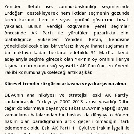
Yeniden Refah ise, cumhurbaşkanlığı seçimlerinde
Erdoğan’ı destekleyerek hem iktidar seçmenin gözünde
kredi kazandı hem de siyasi gücünü gösterme fırsatı
yakaladı. Bunun verdiği özgüvenle yerel seçimler
öncesinde AK Parti ile yürütülen pazarlıkta elini
olabildiğince yükselten Yeniden Refah, kendisine
yöneltilebilecek olası bir vefasızlık veya ihanet suçlamasını
bir noktaya kadar bertaraf edebildi. 31 Mart’ta kendi
adaylarıyla seçime girecek olan YRP’nin oy oranını ileriye
taşıması durumunda sağ siyasette AK Parti’nin en önemli
rakibi konumuna yükseleceği artık aşikâr.
Küresel trendin rüzgârını arkasına veya karşısına alma
DEVA’nın ana hikâyesi ve stratejisi, eski AK Parti’yi
canlandırarak Türkiye’yi 2002-2013 arası yaşadığı “altın
çağa” döndürmeye dayanıyor. Fakat DEVA’nın yaptığı siyasi
zamanlama hatalarından bir başkası da dünyaya o dönem
hâkim olan paradigmanın artık geçerli olmadığını fark
edememek oldu. Eski AK Parti; 11 Eylül ve Irak’ın İşgali ile