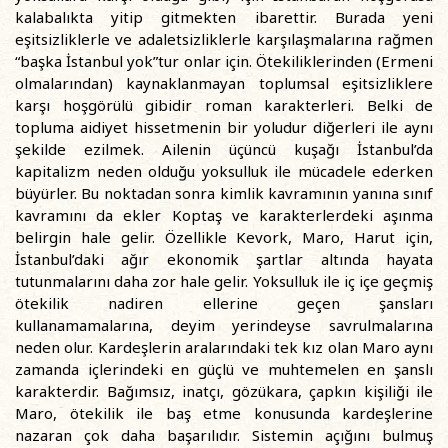
kalabalıkta yitip gitmekten ibarettir. Burada yeni
eşitsizliklerle ve adaletsizliklerle karşılaşmalarına rağmen
“başka İstanbul yok”tur onlar için. Ötekiliklerinden (Ermeni
olmalarından) kaynaklanmayan toplumsal eşitsizliklere
karşı hoşgörülü gibidir roman karakterleri. Belki de
topluma aidiyet hissetmenin bir yoludur diğerleri ile aynı
şekilde ezilmek. Ailenin üçüncü kuşağı İstanbul’da
kapitalizm neden olduğu yoksulluk ile mücadele ederken
büyürler. Bu noktadan sonra kimlik kavramının yanına sınıf
kavramını da ekler Koptaş ve karakterlerdeki aşınma
belirgin hale gelir. Özellikle Kevork, Maro, Harut için,
İstanbul’daki ağır ekonomik şartlar altında hayata
tutunmalarını daha zor hale gelir. Yoksulluk ile iç içe geçmiş
ötekilik nadiren ellerine geçen şansları
kullanamamalarına, deyim yerindeyse savrulmalarına
neden olur. Kardeşlerin aralarındaki tek kız olan Maro aynı
zamanda içlerindeki en güçlü ve muhtemelen en şanslı
karakterdir. Bağımsız, inatçı, gözükara, çapkın kişiliği ile
Maro, ötekilik ile baş etme konusunda kardeşlerine
nazaran çok daha başarılıdır. Sistemin açığını bulmuş