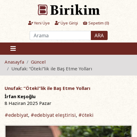
Yeni Üye
Üye Girişi
Sepetim (
0
)
ARA
Anasayfa
Güncel
Unufak: “Öteki”lik ile Baş Etme Yolları
Unufak: “Öteki”lik ile Baş Etme Yolları
İrfan Keşoğlu
8 Haziran 2025 Pazar
#edebiyat
#edebiyat eleştirisi
#öteki
,
,