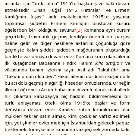
insanlar için “öteki olma” 1915’te başlamış ve hâlâ devam
etmektedir. Cihan Tuğal “1915 Hatıraları ve Ermeni
Kimliğinin İnşası” adlı makalesinde 1915’te yaşanan
toplumsal şiddetin Ermeni kimliğini oluşturan kurucu
öğelerden biri olduğunu savunur.
[3]
Romanda aynı durum
geçerlidir; travmatik geçmiş kimliğin önemli bir parçası
haline gelir ve diğer nesillere aktarılır. Çoğunluğa göre
geçmişte kalan şiddet, şiddetin mağdurunun oluşturduğu
kimlikte var olmaya devam eder. Romana konu olan ailenin
ilk kuşağından Babaanne Fındık Hanım
kılıç artığı
dır ve
vücudunda bunun izlerini taşır. Asıl adı Takuhi’dir ama
“Takuhi o gün öldü der
.
” Fakat ailenin dördüncü kuşağı bile
bu acı dolu geçmişin ağırlığı hisseder omuzlarında. Örneğin
ilkokul öğrencisi Artun babasının düzenli olarak mahallede
hır çıkartan kabadayıya hiç haddini bildirmemesini bir
türlü anlayamaz. Öteki olma 1915’te başlar ve form
değiştirip devam eder. Kimileri zaten kendilerinin olan
mülkleri tekrar satın almak, kimi çocuklar vaftiz edilmek
için, yetişkinler evlenmek için İstanbul’dan gelecek papazı
beklemek, kimiyse aile isminden vazgeçmek zorunda kalır.