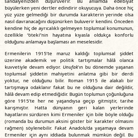
sandalyenizden düşürüverir. Bu anlamda edebiyat
büyülerken yeni dertler edindirir okuyucuya. Daha önce hiç
yüz yüze gelmediği bir durumda karakterin yerinde olsa
nasıl davranacağını düşünürken buluverir kendini. Önceden
kendine hiç de ayrıcalıklı gelmeyen toplumsal konumunun,
özellikle “öteki”nin hayatına kıyasla oldukça konforlu
olduğunu anlamaya başlaması an meselesidir.
Ermenilerin 1915’te maruz kaldığı toplumsal şiddet
üzerine akademik ve politik tartışmalar hâlâ olanca
kuvvetiyle devam ediyor.
Unufak
’ın bu dönemde yaşanan
toplumsal şiddetin mahiyetini anlatma gibi bir derdi
yoktur, ne olduğunu bilir. Roman 1915 ile alakalı bir
tartışmaya odaklanır fakat bu ne olduğuna dair değildir,
hâlâ devam edip etmediğidir. Bugün toplumun çoğunluğuna
göre 1915’te her ne yaşandıysa geçip gitmiştir, tarihe
karışmıştır. Hatta dünyanın geri kalan yerlerinde
hayatlarını sürdüren kimi Ermeniler için bile böyle olduğu
(romanda bu durumun aksini göster bir karakter olmasını
rağmen) söylenebilir. Fakat Anadolu’da yaşamaya devam
Ermeniler için aynı iddiada bulunmak mümkün değil. Bu