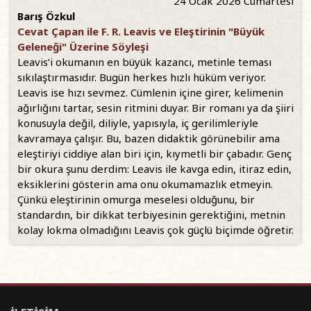
24 Ocak 2026 Cumartesi
Barış Özkul
Cevat Çapan ile F. R. Leavis ve Eleştirinin "Büyük
Geleneği" Üzerine Söyleşi
Leavis’i okumanın en büyük kazancı, metinle teması
sıkılaştırmasıdır. Bugün herkes hızlı hüküm veriyor.
Leavis ise hızı sevmez. Cümlenin içine girer, kelimenin
ağırlığını tartar, sesin ritmini duyar. Bir romanı ya da şiiri
konusuyla değil, diliyle, yapısıyla, iç gerilimleriyle
kavramaya çalışır. Bu, bazen didaktik görünebilir ama
eleştiriyi ciddiye alan biri için, kıymetli bir çabadır. Genç
bir okura şunu derdim: Leavis ile kavga edin, itiraz edin,
eksiklerini gösterin ama onu okumamazlık etmeyin.
Çünkü eleştirinin omurga meselesi olduğunu, bir
standardın, bir dikkat terbiyesinin gerektiğini, metnin
kolay lokma olmadığını Leavis çok güçlü biçimde öğretir.