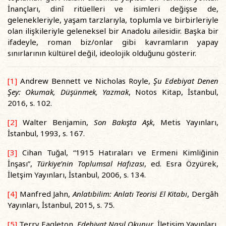
İnançları, dinî ritüelleri ve isimleri değişse de,
gelenekleriyle, yaşam tarzlarıyla, toplumla ve birbirleriyle
olan ilişkileriyle geleneksel bir Anadolu ailesidir. Başka bir
ifadeyle, roman biz/onlar gibi kavramların yapay
sınırlarının kültürel değil, ideolojik olduğunu gösterir.
[1]
Andrew Bennett ve Nicholas Royle,
Şu Edebiyat Denen
Şey: Okumak, Düşünmek, Yazmak
, Notos Kitap, İstanbul,
2016, s. 102.
[2]
Walter Benjamin,
Son Bakışta Aşk
, Metis Yayınları,
İstanbul, 1993, s. 167.
[3]
Cihan Tuğal, “1915 Hatıraları ve Ermeni Kimliğinin
İnşası”,
Türkiye’nin Toplumsal Hafızası
, ed. Esra Özyürek,
İletşim Yayınları, İstanbul, 2006, s. 134.
[4]
Manfred Jahn,
Anlatıbilim: Anlatı Teorisi El Kitabı
, Dergâh
Yayınları, İstanbul, 2015, s. 75.
[5]
Terry Eagleton,
Edebiyat Nasıl Okunur
, İletişim Yayınları,