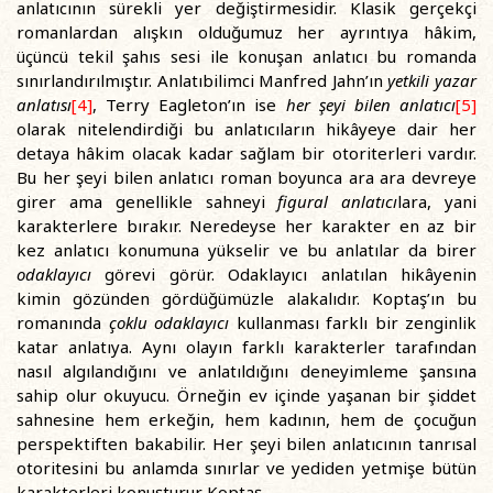
anlatıcının sürekli yer değiştirmesidir. Klasik gerçekçi
romanlardan alışkın olduğumuz her ayrıntıya hâkim,
üçüncü tekil şahıs sesi ile konuşan anlatıcı bu romanda
sınırlandırılmıştır. Anlatıbilimci Manfred Jahn’ın
yetkili yazar
anlatısı
[4]
, Terry Eagleton’ın ise
her şeyi bilen anlatıcı
[5]
olarak nitelendirdiği bu anlatıcıların hikâyeye dair her
detaya hâkim olacak kadar sağlam bir otoriterleri vardır.
Bu her şeyi bilen anlatıcı roman boyunca ara ara devreye
girer ama genellikle sahneyi
figural anlatıcı
lara, yani
karakterlere bırakır. Neredeyse her karakter en az bir
kez anlatıcı konumuna yükselir ve bu anlatılar da birer
odaklayıcı
görevi görür. Odaklayıcı anlatılan hikâyenin
kimin gözünden gördüğümüzle alakalıdır. Koptaş’ın bu
romanında
çoklu odaklayıcı
kullanması farklı bir zenginlik
katar anlatıya. Aynı olayın farklı karakterler tarafından
nasıl algılandığını ve anlatıldığını deneyimleme şansına
sahip olur okuyucu. Örneğin ev içinde yaşanan bir şiddet
sahnesine hem erkeğin, hem kadının, hem de çocuğun
perspektiften bakabilir. Her şeyi bilen anlatıcının tanrısal
otoritesini bu anlamda sınırlar ve yediden yetmişe bütün
karakterleri konuşturur Koptaş.