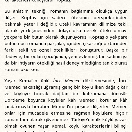
Bu anlatım tekniği romanın bağlamına oldukça uygun
düşer. Koptaş için sadece ötekinin perspektifinden
bakmak yeterli değildir. Öteki kavramının dilimize tekil
olarak yerleşmesinden dolayı olsa gerek öteki olmayı
yekpare bir bütün olarak düşünüyoruz. Koptaş o yekpare
bütünü bu romanda parçalar, içinden çıkarttığı birbirinden
farklı tekil ve öznel ötekilikleri konuşturur. Başka bir
ifadeyle, bir oğlan çocuğunun, yeni evlenmiş bir kadının ya
da bir ihtiyarın ötekiliği nasıl deneyimlediğine tanık oluruz
romanı okurken.
Yaşar Kemal’in ünlü
İnce Memed
dörtlemesinde, İnce
Memed haksızlığı uğramış genç bir köylü iken dağa çıkar
ve köylüye toprak dağıtan bir kahramana dönüşür.
Dörtleme boyunca köylüler kâh Memed’i korurlar kâh
jandarmayla beraber Memed’in peşine düşerler. Memed
onlar için mücadele etmesine rağmen köylülere hiçbir
zaman tam olarak güvenemez. Türkiye’nin ilk köylü yazarı
olmak övünen Yaşar Kemal, köylü karakterlerini bilinçli