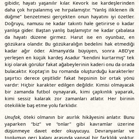
gibidir, hayatı yaşanılır kılar. Kevork ise kardeşlerinden
daha çok hırpalanmış ve hırpalamıştır. “Yanlış iliklenen ilk
düğme” benzetmesi gerçekten onun hayatını iyi özetler.
Doğruyu, namusu ne kadar takıntı hale getirirse o kadar
yanlışa gider. Baştan yanlış başlamıştır ne kadar çabalasa
da hayatı düzene girmez. Harut ise en oyunbaz, en
gözükara olandır. Bu gözükaralığın bedelini hak etmediği
kadar ağır öder. Almanya’da büyüyen, sonra ABD’ye
yerleşen en küçük kardeş Asadur “kendini kurtarmış” tek
kişi olarak görülür fakat ağabeylerinin kaderi onu da orada
bulacaktır. Koptaş’ın bu romanda oluşturduğu karakterler
şaşırtıcı derece çeşitlidir fakat hepsinin bir ortak yönü
vardır: Hiçbir karakter edilgen değildir. Kimisi olmayacak
bir zamanda futbol oynayarak, kimi çapkınlık yaparak,
kimi sessiz kalarak zor zamanları atlatır. Her birinin
ötekilikle baş etme yolu farklıdır.
Unufak
, öteki olmanın bir asırlık hikâyesini anlatır. Bunu
yaparken “biz” ve “onlar” gibi kavramlar üzerine
düşünmeye davet eder okuyucuyu. Devranyanlar ve
toplumun geri kalanı arasında yapısal bir farklılık yoktur.