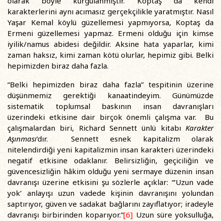
olarak böyle kurgulanmıştır. Koptaş da kendi
karakterlerini aynı acımasız gerçekçilikle yaratmıştır. Nasıl
Yaşar Kemal köylü güzellemesi yapmıyorsa, Koptaş da
Ermeni güzellemesi yapmaz. Ermeni olduğu için kimse
iyilik/namus abidesi değildir. Aksine hata yaparlar, kimi
zaman haksız, kimi zaman kötü olurlar, hepimiz gibi. Belki
hepimizden biraz daha fazla.
“Belki hepimizden biraz daha fazla” tespitinin üzerine
düşünmemiz gerektiği kanaatindeyim. Günümüzde
sistematik toplumsal baskının insan davranışları
üzerindeki etkisine dair birçok önemli çalışma var. Bu
çalışmalardan biri, Richard Sennett ünlü kitabı
Karakter
Aşınması
’dır. Sennett esnek kapitalizm olarak
nitelendirdiği yeni kapitalizmin insan karakteri üzerindeki
negatif etkisine odaklanır. Belirsizliğin, geçiciliğin ve
güvencesizliğin hâkim olduğu yeni sermaye düzenin insan
davranışı üzerine etkisini şu sözlerle açıklar: “‘Uzun vade
yok’ anlayışı uzun vadede kişinin davranışını yolundan
saptırıyor, güven ve sadakat bağlarını zayıflatıyor; iradeyle
davranışı birbirinden koparıyor.”
[6]
Uzun süre yoksulluğa,