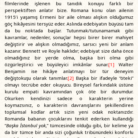
filmlerinde işlenen bu tanıdık konuyu farklı bir
perspektiften anlatır bize. Romana konu olan ailenin
1915’i yaşamış Ermeni bir aile olması alışkın olduğumuz
göç hikâyesini tersyüz eder. Aslında edebiyatın büyüsü tam
da bu noktada başlar. Tutunmak/tutunamamak gibi
kavramlar, nedenler, sonuçlar hepsi birer birer mahiyet
değiştirir ve alışkın olmadığımız, sarsıcı yeni bir anlam
kazanır. Bennett ve Royle haklıdır; edebiyat size daha önce
olmadığınız bir yerde olma, başka biri olma gibi
özgürleştirici ve büyüleyici imkânlar sunar.
[1]
Walter
Benjamin ise hikâye anlatmayı bir tür deneyim
değiştokuşu olarak tanımlar.
[2]
Başka bir ifadeyle “öteki”
olmayı tecrübe eder okuyucu. Bireysel farkındalık üstüne
kurulu empati kavramından çok öte bir durumdur.
Okurken kendinizi sadece o karakterin yerine
koymazsınız, o karakterin davranışlarını şekillendiren
toplumsal kodlar artık sizin yeni odak noktanızdır.
Romanda babanın çocuklarını tenkit ederken kullandığı
“
Başka İstanbul yok
,” tümcesinde olduğu gibi, bir kelime ya
da bir tümce bir anda sizi çoğunluk tribünündeki konforlu