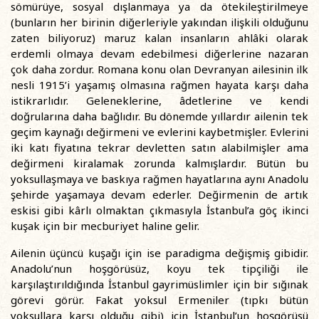
sömürüye, sosyal dışlanmaya ya da ötekileştirilmeye
(bunların her birinin diğerleriyle yakından ilişkili olduğunu
zaten biliyoruz) maruz kalan insanların ahlâki olarak
erdemli olmaya devam edebilmesi diğerlerine nazaran
çok daha zordur. Romana konu olan Devranyan ailesinin ilk
nesli 1915’i yaşamış olmasına rağmen hayata karşı daha
istikrarlıdır. Geleneklerine, âdetlerine ve kendi
doğrularına daha bağlıdır. Bu dönemde yıllardır ailenin tek
geçim kaynağı değirmeni ve evlerini kaybetmişler. Evlerini
iki katı fiyatına tekrar devletten satın alabilmişler ama
değirmeni kiralamak zorunda kalmışlardır. Bütün bu
yoksullaşmaya ve baskıya rağmen hayatlarına aynı Anadolu
şehirde yaşamaya devam ederler. Değirmenin de artık
eskisi gibi kârlı olmaktan çıkmasıyla İstanbul’a göç ikinci
kuşak için bir mecburiyet haline gelir.
Ailenin üçüncü kuşağı için ise paradigma değişmiş gibidir.
Anadolu’nun hoşgörüsüz, koyu tek tipçiliği ile
karşılaştırıldığında İstanbul gayrimüslimler için bir sığınak
görevi görür. Fakat yoksul Ermeniler (tıpkı bütün
yoksullara karşı olduğu gibi) için İstanbul’un hoşgörüsü