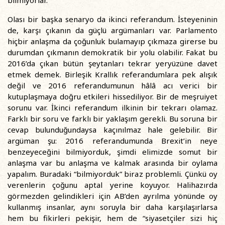
bilmiyorlar.
Olası bir başka senaryo da ikinci referandum. İsteyeninin
de, karşı çıkanın da güçlü argümanları var. Parlamento
hiçbir anlaşma da çoğunluk bulamayıp çıkmaza girerse bu
durumdan çıkmanın demokratik bir yolu olabilir. Fakat bu
2016’da çıkan bütün şeytanları tekrar yeryüzüne davet
etmek demek. Birleşik Krallık referandumlara pek alışık
değil ve 2016 referandumunun hâlâ acı verici bir
kutuplaşmaya doğru etkileri hissediliyor. Bir de meşruiyet
sorunu var. İkinci referandum ilkinin bir tekrarı olamaz.
Farklı bir soru ve farklı bir yaklaşım gerekli. Bu soruna bir
cevap bulunduğundaysa kaçınılmaz hale gelebilir. Bir
argüman şu: 2016 referandumunda Brexit’in neye
benzeyeceğini bilmiyorduk, şimdi elimizde somut bir
anlaşma var bu anlaşma ve kalmak arasında bir oylama
yapalım. Buradaki “bilmiyorduk” biraz problemli. Çünkü oy
verenlerin çoğunu aptal yerine koyuyor. Halihazırda
görmezden gelindikleri için AB’den ayrılma yönünde oy
kullanmış insanlar, aynı soruyla bir daha karşılaşırlarsa
hem bu fikirleri pekişir, hem de “siyasetçiler sizi hiç