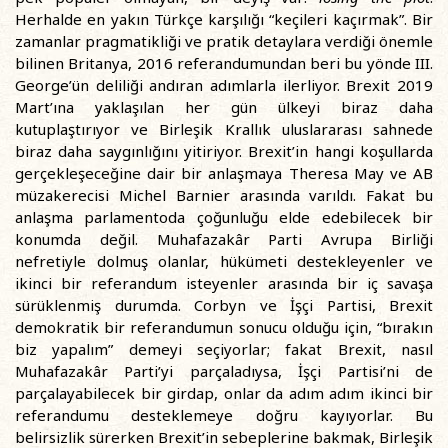
Herhalde en yakın Türkçe karşılığı “keçileri kaçırmak”. Bir
zamanlar pragmatikliği ve pratik detaylara verdiği önemle
bilinen Britanya, 2016 referandumundan beri bu yönde III.
George’ün deliliği andıran adımlarla ilerliyor. Brexit 2019
Mart’ına yaklaşılan her gün ülkeyi biraz daha
kutuplaştırıyor ve Birleşik Krallık uluslararası sahnede
biraz daha saygınlığını yitiriyor. Brexit’in hangi koşullarda
gerçekleşeceğine dair bir anlaşmaya Theresa May ve AB
müzakerecisi Michel Barnier arasında varıldı. Fakat bu
anlaşma parlamentoda çoğunluğu elde edebilecek bir
konumda değil. Muhafazakâr Parti Avrupa Birliği
nefretiyle dolmuş olanlar, hükümeti destekleyenler ve
ikinci bir referandum isteyenler arasında bir iç savaşa
sürüklenmiş durumda. Corbyn ve İşçi Partisi, Brexit
demokratik bir referandumun sonucu olduğu için, “bırakın
biz yapalım” demeyi seçiyorlar; fakat Brexit, nasıl
Muhafazakâr Parti’yi parçaladıysa, İşçi Partisi’ni de
parçalayabilecek bir girdap, onlar da adım adım ikinci bir
referandumu desteklemeye doğru kayıyorlar. Bu
belirsizlik sürerken Brexit’in sebeplerine bakmak, Birleşik