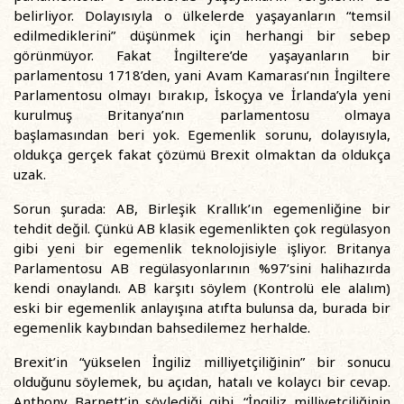
belirliyor. Dolayısıyla o ülkelerde yaşayanların “temsil
edilmediklerini” düşünmek için herhangi bir sebep
görünmüyor. Fakat İngiltere’de yaşayanların bir
parlamentosu 1718’den, yani Avam Kamarası’nın İngiltere
Parlamentosu olmayı bırakıp, İskoçya ve İrlanda’yla yeni
kurulmuş Britanya’nın parlamentosu olmaya
başlamasından beri yok. Egemenlik sorunu, dolayısıyla,
oldukça gerçek fakat çözümü Brexit olmaktan da oldukça
uzak.
Sorun şurada: AB, Birleşik Krallık’ın egemenliğine bir
tehdit değil. Çünkü AB klasik egemenlikten çok regülasyon
gibi yeni bir egemenlik teknolojisiyle işliyor. Britanya
Parlamentosu AB regülasyonlarının %97’sini halihazırda
kendi onaylandı. AB karşıtı söylem (Kontrolü ele alalım)
eski bir egemenlik anlayışına atıfta bulunsa da, burada bir
egemenlik kaybından bahsedilemez herhalde.
Brexit’in “yükselen İngiliz milliyetçiliğinin” bir sonucu
olduğunu söylemek, bu açıdan, hatalı ve kolaycı bir cevap.
Anthony Barnett’in söylediği gibi, “İngiliz milliyetçiliğinin