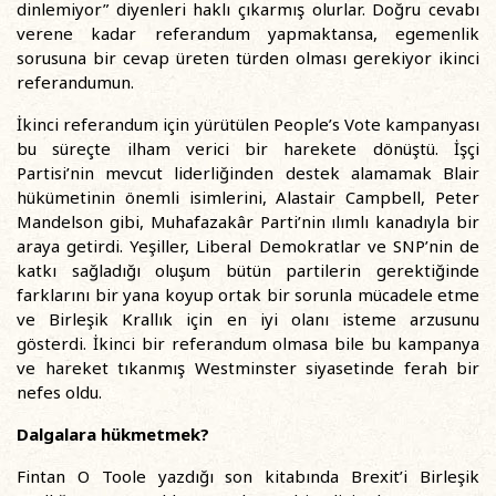
dinlemiyor” diyenleri haklı çıkarmış olurlar. Doğru cevabı
verene kadar referandum yapmaktansa, egemenlik
sorusuna bir cevap üreten türden olması gerekiyor ikinci
referandumun.
İkinci referandum için yürütülen People’s Vote kampanyası
bu süreçte ilham verici bir harekete dönüştü. İşçi
Partisi’nin mevcut liderliğinden destek alamamak Blair
hükümetinin önemli isimlerini, Alastair Campbell, Peter
Mandelson gibi, Muhafazakâr Parti’nin ılımlı kanadıyla bir
araya getirdi. Yeşiller, Liberal Demokratlar ve SNP’nin de
katkı sağladığı oluşum bütün partilerin gerektiğinde
farklarını bir yana koyup ortak bir sorunla mücadele etme
ve Birleşik Krallık için en iyi olanı isteme arzusunu
gösterdi. İkinci bir referandum olmasa bile bu kampanya
ve hareket tıkanmış Westminster siyasetinde ferah bir
nefes oldu.
Dalgalara hükmetmek?
Fintan O Toole yazdığı son kitabında Brexit’i Birleşik