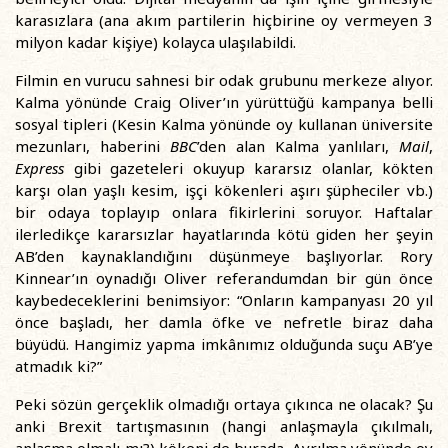
karasızlara (ana akım partilerin hiçbirine oy vermeyen 3
milyon kadar kişiye) kolayca ulaşılabildi.
Filmin en vurucu sahnesi bir odak grubunu merkeze alıyor.
Kalma yönünde Craig Oliver’ın yürüttüğü kampanya belli
sosyal tipleri (Kesin Kalma yönünde oy kullanan üniversite
mezunları, haberini
BBC
’den alan Kalma yanlıları,
Mail
,
Express
gibi gazeteleri okuyup kararsız olanlar, kökten
karşı olan yaşlı kesim, işçi kökenleri aşırı şüpheciler vb.)
bir odaya toplayıp onlara fikirlerini soruyor. Haftalar
ilerledikçe kararsızlar hayatlarında kötü giden her şeyin
AB’den kaynaklandığını düşünmeye başlıyorlar. Rory
Kinnear’ın oynadığı Oliver referandumdan bir gün önce
kaybedeceklerini benimsiyor: “Onların kampanyası 20 yıl
önce başladı, her damla öfke ve nefretle biraz daha
büyüdü. Hangimiz yapma imkânımız olduğunda suçu AB’ye
atmadık ki?”
Peki sözün gerçeklik olmadığı ortaya çıkınca ne olacak? Şu
anki Brexit tartışmasının (hangi anlaşmayla çıkılmalı,