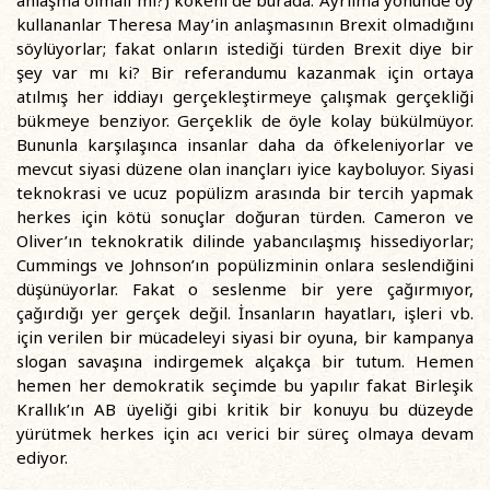
anlaşma olmalı mı?) kökeni de burada. Ayrılma yönünde oy
kullananlar Theresa May’in anlaşmasının Brexit olmadığını
söylüyorlar; fakat onların istediği türden Brexit diye bir
şey var mı ki? Bir referandumu kazanmak için ortaya
atılmış her iddiayı gerçekleştirmeye çalışmak gerçekliği
bükmeye benziyor. Gerçeklik de öyle kolay bükülmüyor.
Bununla karşılaşınca insanlar daha da öfkeleniyorlar ve
mevcut siyasi düzene olan inançları iyice kayboluyor. Siyasi
teknokrasi ve ucuz popülizm arasında bir tercih yapmak
herkes için kötü sonuçlar doğuran türden. Cameron ve
Oliver’ın teknokratik dilinde yabancılaşmış hissediyorlar;
Cummings ve Johnson’ın popülizminin onlara seslendiğini
düşünüyorlar. Fakat o seslenme bir yere çağırmıyor,
çağırdığı yer gerçek değil. İnsanların hayatları, işleri vb.
için verilen bir mücadeleyi siyasi bir oyuna, bir kampanya
slogan savaşına indirgemek alçakça bir tutum. Hemen
hemen her demokratik seçimde bu yapılır fakat Birleşik
Krallık’ın AB üyeliği gibi kritik bir konuyu bu düzeyde
yürütmek herkes için acı verici bir süreç olmaya devam
ediyor.