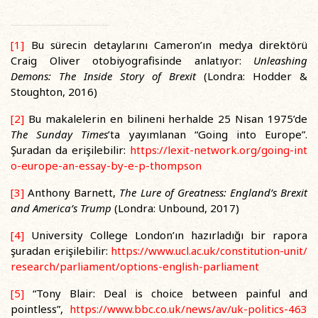
[1]
Bu sürecin detaylarını Cameron’ın medya direktörü
Craig Oliver otobiyografisinde anlatıyor:
Unleashing
Demons: The Inside Story of Brexit
(Londra: Hodder &
Stoughton, 2016)
[2]
Bu makalelerin en bilineni herhalde 25 Nisan 1975’de
The Sunday Times
’ta yayımlanan “Going into Europe”.
Şuradan da erişilebilir:
https://lexit-network.org/going-int
o-europe-an-essay-by-e-p-thompson
[3]
Anthony Barnett,
The Lure of Greatness: England’s Brexit
and America’s Trump
(Londra: Unbound, 2017)
[4]
University College London’ın hazırladığı bir rapora
şuradan erişilebilir:
https://www.ucl.ac.uk/constitution-unit/
research/parliament/options-english-parliament
[5]
“Tony Blair: Deal is choice between painful and
pointless”,
https://www.bbc.co.uk/news/av/uk-politics-463