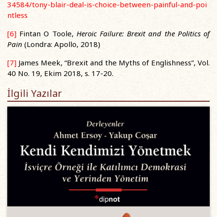
34584/tony-blair-deal-is-choice-between-painful-and-poi
ntless
[6]
Fintan O Toole,
Heroic Failure: Brexit and the Politics of
Pain
(Londra: Apollo, 2018)
[7]
James Meek, “Brexit and the Myths of Englishness”, Vol.
40 No. 19, Ekim 2018, s. 17-20.
İlgili Yazılar