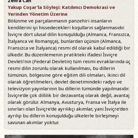
Zehra Can
Yakup Coşar’la Söyleşi: Katılımcı Demokrasi ve
Yerinden Yönetim Üzerine
Bölünme ve parçalanmanın panzehiri insanların
kendilerini iyi hissedecekleri koşulların sağlanmasıdır.
İsviçre dört ulusal dilin konuşulduğu (Almanca, Fransızca,
İtalyanca ve Romanşça), bunlardan üçünün (Almanca,
Fransızca ve İtalyanca) resmi dil olarak kabul edildiği bir
ülkedir. Bu düzenlemenin pratikteki ifadesi İsviçre
Devleti’nin (Federal Devletin) tüm resmi evraklarında üç
resmi dilin zorunlu olarak kullanılması, bu dillerin
tümünün, bölgesine göre eğitim dili olmaları, ikinci dil
olarak öğretilmeleri, devlet denetimindeki radyo ve
televizyon yayınlarının bu dillerin tümünde yapılmasıdır.
İsviçre’de çok dillilik bir dezavantaj olarak değil, avantaj
olarak görülür. Almanya, Avusturya, Fransa ve İtalya ile
sınırları olan İsviçre’de ayrılıkçı akımlar, yani İsviçre’den
ayrılıp bu dillerin konuşulduğu ülkelerle birleşmeyi
savunan akımlar yoktur.