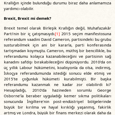
Krallığın içinde bulunduğu durumu biraz daha anlamamıza
yardımcı olabilir.
Brexit, Brexit mi demek?
Brexit temel olarak Birleşik Krallığın değil, Muhafazakâr
Parti’nin bir iç çatışmasıydı.
[1]
2015 seçim manifestosuna
referandum vaadini David Cameron, partisindeki bu grubu
susturabilmek için ani bir kararla, parti konferasında
tartışmadan koymuştu. Cameron, müthiş bir bencillikle, bu
referandumu kolayca kazanabileceğini ve partisinin sağ
kanadını safdışı bırakabileceğini düşünüyordu. 2010’da on
üç yıllık Labour hükümetini, koalisyonla da olsa, indirmiş,
İskoçya referandumunda istediği sonucu elde etmiş ve
2015’te çoğunluk hükümeti kurabilmişti. Bir başka
referandumu kazanmak ne kadar zor olabilirdi ki?
Hesapladığı, 2010’da hazineden sorumlu George
Osborne’la beraber uyguladığı kemer sıkma politikaları
sonucunda İngiltere’nin post-endüstriyel bölgelerinde
büyük bir kırılma ve hayal kırıklığı yaşanmış, fakirlik
artmış ve Londra, büyük bir finans merkezi olarak daha da