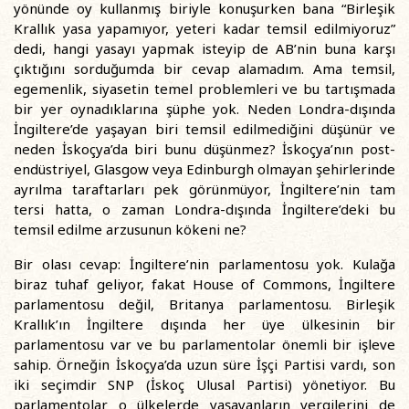
yönünde oy kullanmış biriyle konuşurken bana “Birleşik
Krallık yasa yapamıyor, yeteri kadar temsil edilmiyoruz”
dedi, hangi yasayı yapmak isteyip de AB’nin buna karşı
çıktığını sorduğumda bir cevap alamadım. Ama temsil,
egemenlik, siyasetin temel problemleri ve bu tartışmada
bir yer oynadıklarına şüphe yok. Neden Londra-dışında
İngiltere’de yaşayan biri temsil edilmediğini düşünür ve
neden İskoçya’da biri bunu düşünmez? İskoçya’nın post-
endüstriyel, Glasgow veya Edinburgh olmayan şehirlerinde
ayrılma taraftarları pek görünmüyor, İngiltere’nin tam
tersi hatta, o zaman Londra-dışında İngiltere’deki bu
temsil edilme arzusunun kökeni ne?
Bir olası cevap: İngiltere’nin parlamentosu yok. Kulağa
biraz tuhaf geliyor, fakat House of Commons, İngiltere
parlamentosu değil, Britanya parlamentosu. Birleşik
Krallık’ın İngiltere dışında her üye ülkesinin bir
parlamentosu var ve bu parlamentolar önemli bir işleve
sahip. Örneğin İskoçya’da uzun süre İşçi Partisi vardı, son
iki seçimdir SNP (İskoç Ulusal Partisi) yönetiyor. Bu
parlamentolar o ülkelerde yaşayanların vergilerini de