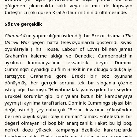
gölgeden çıkarmakta saklı veya iki miti de kapsayıp
birleştirici rolü gören Kral Arthur mitinin diriltilmesinde.
Söz ve gerçeklik
Channel 4
’un yapımcılığını üstlendiği bir Brexit draması
The
Uncivil War
geçen hafta televizyonlarda gösterildi. Siyasi
oyunlarıyla (This House, Labour of Love) bilinen James
Graham’in kaleme aldığı ve Benedict Cumberbatch’in
ayrılma kampanyasının eksantrik beyni Dominic
Cummings’i oynadığı bu film Brexit’in ne olduğu oldukça iyi
tartışıyor. Graham’e göre Brexit bir söz oyununa
dönüşmüş, her gerçek sorunu tek bir sloganla çözme
isteği ağır basmıştı. “Hayatınızdaki yanlış giden her şeyden
Brüksel sorumlu” gibi bir yalanı bütün bir kampanyaya
yaymıştı ayrılma taraftarları. Dominic Cummings siyasi biri
değil, istediği şey daha çok “Berlin duvarının çöküşünden
beri en büyük siyasi olayın mimarı” olmak. Entelektüel bir
değeri olmayan içi boş bir anarşizanlık. Fakat bu içi boş,
nefret dozu yüksek kampanya özellikle kararsızlarda
belirleyici oldu. Dijital medyanın da işin içine girmesiyle