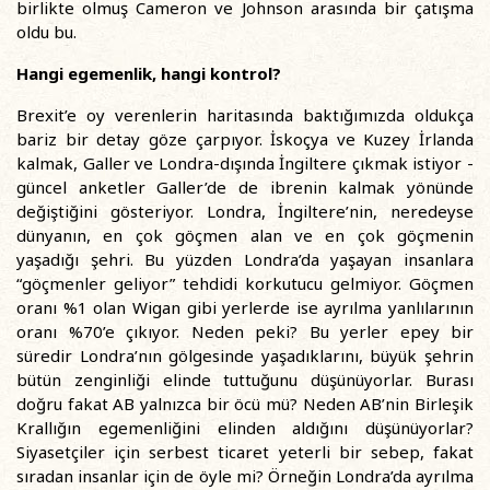
birlikte olmuş Cameron ve Johnson arasında bir çatışma
oldu bu.
Hangi egemenlik, hangi kontrol?
Brexit’e oy verenlerin haritasında baktığımızda oldukça
bariz bir detay göze çarpıyor. İskoçya ve Kuzey İrlanda
kalmak, Galler ve Londra-dışında İngiltere çıkmak istiyor -
güncel anketler Galler’de de ibrenin kalmak yönünde
değiştiğini gösteriyor. Londra, İngiltere’nin, neredeyse
dünyanın, en çok göçmen alan ve en çok göçmenin
yaşadığı şehri. Bu yüzden Londra’da yaşayan insanlara
“göçmenler geliyor” tehdidi korkutucu gelmiyor. Göçmen
oranı %1 olan Wigan gibi yerlerde ise ayrılma yanlılarının
oranı %70’e çıkıyor. Neden peki? Bu yerler epey bir
süredir Londra’nın gölgesinde yaşadıklarını, büyük şehrin
bütün zenginliği elinde tuttuğunu düşünüyorlar. Burası
doğru fakat AB yalnızca bir öcü mü? Neden AB’nin Birleşik
Krallığın egemenliğini elinden aldığını düşünüyorlar?
Siyasetçiler için serbest ticaret yeterli bir sebep, fakat
sıradan insanlar için de öyle mi? Örneğin Londra’da ayrılma