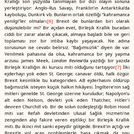
Krallığı son yüzyılda tanımlayan bir dizi olayın sonuna
yerleştiriyor: Anglo-Rus Savaşı, Franklin’in Antarktika’da
kayboluşu, Dunkirk vb. Bunların ortak özelliği “kahramanca
yenilgi”ler olmaları.
[6]
Brexit de bunlardan biri olarak
düşünülebilir mi? Bir açıdan evet, Birleşik Krallık buradan
ciddi bir zarar alarak çıkacak, almaya başladı bile ve geri
toplaması zor bir intiba kaybı yaşayacak. Ne adına
sorusunun ise cevabı belirsiz. “Bağımsızlık” diyen de var.
Yenilmek pahasına da olsa, kahramanca bir şey yapma
arzusu. James Meek,
London Review
’da yazdığı bir yazıda
Birleşik Krallığın iki kurucu miti olduğunu tartışıyor.
[7]
İlki
ejderhayı yok eden St. George; canavar öldü, halk özgür.
Brexit kesinlikle bu kategoriden. AB ejderhasını öldürüp
bağımsızlık isteyen küçük halkın hikâyesi. İngiltere’nin sağ
mitleri genelde St. George üzerine kuruludur; Napolyon’u
alt eden Nelson, devleti yok eden Thatcher, Hitler’i
deviren Churchill vb. Bir de solun özdeşleştiği Robin Hood
miti var. Refah devletinden Ulusal Sağlık Hizmeti’ne
zenginden alıp fakire veren eşitlikçi bir Birleşik Krallık
miti. Bu ikinci mit sanki epeydir gölgede. Brexit’in açtığı ve
Brexit’e yol açan problemlerle başa çıkmak da onu