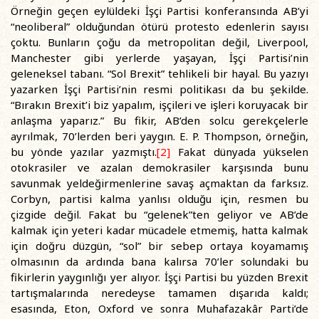
Örneğin geçen eylüldeki İşçi Partisi konferansında AB’yi
“neoliberal” olduğundan ötürü protesto edenlerin sayısı
çoktu. Bunların çoğu da metropolitan değil, Liverpool,
Manchester gibi yerlerde yaşayan, İşçi Partisi’nin
geleneksel tabanı. “Sol Brexit” tehlikeli bir hayal. Bu yazıyı
yazarken İşçi Partisi’nin resmi politikası da bu şekilde.
“Bırakın Brexit’i biz yapalım, işçileri ve işleri koruyacak bir
anlaşma yaparız.” Bu fikir, AB’den solcu gerekçelerle
ayrılmak, 70’lerden beri yaygın. E. P. Thompson, örneğin,
bu yönde yazılar yazmıştı.
[2]
Fakat dünyada yükselen
otokrasiler ve azalan demokrasiler karşısında bunu
savunmak yeldeğirmenlerine savaş açmaktan da farksız.
Corbyn, partisi kalma yanlısı olduğu için, resmen bu
çizgide değil. Fakat bu “gelenek”ten geliyor ve AB’de
kalmak için yeteri kadar mücadele etmemiş, hatta kalmak
için doğru düzgün, “sol” bir sebep ortaya koyamamış
olmasının da ardında bana kalırsa 70’ler solundaki bu
fikirlerin yaygınlığı yer alıyor. İşçi Partisi bu yüzden Brexit
tartışmalarında neredeyse tamamen dışarıda kaldı;
esasında, Eton, Oxford ve sonra Muhafazakâr Parti’de