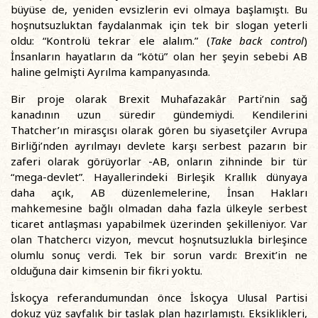
büyüse de, yeniden evsizlerin evi olmaya başlamıştı. Bu
hoşnutsuzluktan faydalanmak için tek bir slogan yeterli
oldu: “Kontrolü tekrar ele alalım.” (
Take back control
)
İnsanların hayatların da “kötü” olan her şeyin sebebi AB
haline gelmişti Ayrılma kampanyasında.
Bir proje olarak Brexit Muhafazakâr Parti’nin sağ
kanadının uzun süredir gündemiydi. Kendilerini
Thatcher’ın mirasçısı olarak gören bu siyasetçiler Avrupa
Birliği’nden ayrılmayı devlete karşı serbest pazarın bir
zaferi olarak görüyorlar -AB, onların zihninde bir tür
“mega-devlet”. Hayallerindeki Birleşik Krallık dünyaya
daha açık, AB düzenlemelerine, İnsan Hakları
mahkemesine bağlı olmadan daha fazla ülkeyle serbest
ticaret antlaşması yapabilmek üzerinden şekilleniyor. Var
olan Thatchercı vizyon, mevcut hoşnutsuzlukla birleşince
olumlu sonuç verdi. Tek bir sorun vardı: Brexit’in ne
olduğuna dair kimsenin bir fikri yoktu.
İskoçya referandumundan önce İskoçya Ulusal Partisi
dokuz yüz sayfalık bir taslak plan hazırlamıştı. Eksiklikleri,