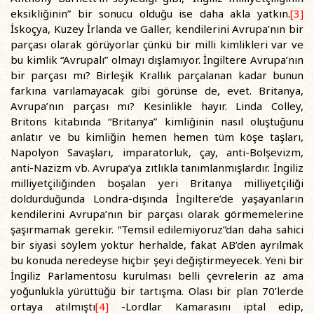
eksikliğinin” bir sonucu olduğu ise daha akla yatkın.
[3]
İskoçya, Kuzey İrlanda ve Galler, kendilerini Avrupa’nın bir
parçası olarak görüyorlar çünkü bir milli kimlikleri var ve
bu kimlik “Avrupalı” olmayı dışlamıyor. İngiltere Avrupa’nın
bir parçası mı? Birleşik Krallık parçalanan kadar bunun
farkına varılamayacak gibi görünse de, evet. Britanya,
Avrupa’nın parçası mı? Kesinlikle hayır. Linda Colley,
Britons kitabında “Britanya” kimliğinin nasıl oluştuğunu
anlatır ve bu kimliğin hemen hemen tüm köşe taşları,
Napolyon Savaşları, imparatorluk, çay, anti-Bolşevizm,
anti-Nazizm vb. Avrupa’ya zıtlıkla tanımlanmışlardır. İngiliz
milliyetçiliğinden boşalan yeri Britanya milliyetçiliği
doldurduğunda Londra-dışında İngiltere’de yaşayanların
kendilerini Avrupa’nın bir parçası olarak görmemelerine
şaşırmamak gerekir. “Temsil edilemiyoruz”dan daha sahici
bir siyasi söylem yoktur herhalde, fakat AB’den ayrılmak
bu konuda neredeyse hiçbir şeyi değiştirmeyecek. Yeni bir
İngiliz Parlamentosu kurulması belli çevrelerin az ama
yoğunlukla yürüttüğü bir tartışma. Olası bir plan 70’lerde
ortaya atılmıştı
[4]
-Lordlar Kamarasını iptal edip,