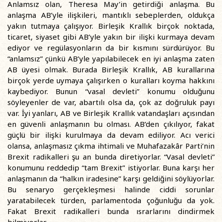
Anlamsız olan, Theresa May’in getirdiği anlaşma. Bu
anlaşma AB’yle ilişkileri, mantıklı sebeplerden, oldukça
yakın tutmaya çalışıyor. Birleşik Krallık birçok noktada,
ticaret, siyaset gibi AB’yle yakın bir ilişki kurmaya devam
ediyor ve regülasyonların da bir kısmını sürdürüyor. Bu
“anlamsız” çünkü AB’yle yapılabilecek en iyi anlaşma zaten
AB üyesi olmak. Burada Birleşik Krallık, AB kurallarına
birçok yerde uymaya çalışırken o kuralları koyma hakkını
kaybediyor. Bunun “vasal devleti” konumu olduğunu
söyleyenler de var, abartılı olsa da, çok az doğruluk payı
var. İyi yanları, AB ve Birleşik Krallık vatandaşları açısından
en güvenli anlaşmanın bu olması. AB’den çıkılıyor, fakat
güçlü bir ilişki kurulmaya da devam ediliyor. Acı verici
olansa, anlaşmasız çıkma ihtimali ve Muhafazakâr Parti’nin
Brexit radikalleri şu an bunda diretiyorlar. “Vasal devleti”
konumunu reddedip “tam Brexit” istiyorlar. Buna karşı her
anlaşmanın da “halkın iradesine” karşı geldiğini söylüyorlar.
Bu senaryo gerçekleşmesi halinde ciddi sorunlar
yaratabilecek türden, parlamentoda çoğunluğu da yok.
Fakat Brexit radikalleri bunda ısrarlarını dindirmek