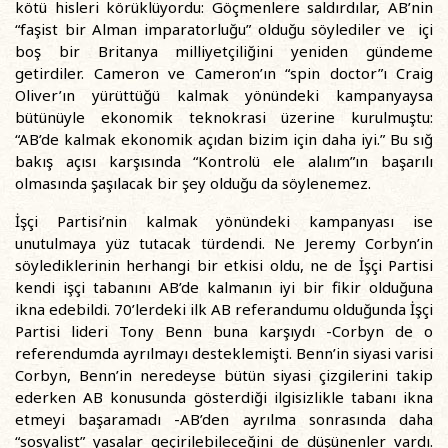
kötü hisleri körüklüyordu: Göçmenlere saldırdılar, AB’nin
“faşist bir Alman imparatorluğu” olduğu söylediler ve içi
boş bir Britanya milliyetçiliğini yeniden gündeme
getirdiler. Cameron ve Cameron’ın “spin doctor”ı Craig
Oliver’ın yürüttüğü kalmak yönündeki kampanyaysa
bütünüyle ekonomik teknokrasi üzerine kurulmuştu:
“AB’de kalmak ekonomik açıdan bizim için daha iyi.” Bu sığ
bakış açısı karşısında “Kontrolü ele alalım”ın başarılı
olmasında şaşılacak bir şey olduğu da söylenemez.
İşçi Partisi’nin kalmak yönündeki kampanyası ise
unutulmaya yüz tutacak türdendi. Ne Jeremy Corbyn’in
söylediklerinin herhangi bir etkisi oldu, ne de İşçi Partisi
kendi işçi tabanını AB’de kalmanın iyi bir fikir olduğuna
ikna edebildi. 70’lerdeki ilk AB referandumu olduğunda İşçi
Partisi lideri Tony Benn buna karşıydı -Corbyn de o
referendumda ayrılmayı desteklemişti. Benn’in siyasi varisi
Corbyn, Benn’in neredeyse bütün siyasi çizgilerini takip
ederken AB konusunda gösterdiği ilgisizlikle tabanı ikna
etmeyi başaramadı -AB’den ayrılma sonrasında daha
“sosyalist” yasalar geçirilebileceğini de düşünenler vardı.