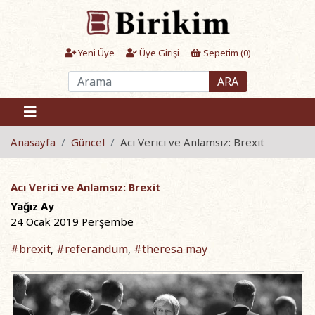
Yeni Üye
Üye Girişi
Sepetim (
0
)
ARA
Anasayfa
Güncel
Acı Verici ve Anlamsız: Brexit
Acı Verici ve Anlamsız: Brexit
Yağız Ay
24 Ocak 2019 Perşembe
#brexit
#referandum
#theresa may
,
,