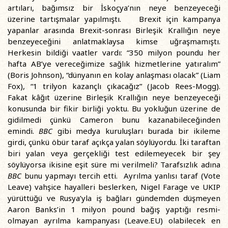
artıları, bağımsız bir İskoçya’nın neye benzeyeceği
üzerine tartışmalar yapılmıştı. Brexit için kampanya
yapanlar arasında Brexit-sonrası Birleşik Krallığın neye
benzeyeceğini anlatmaklaysa kimse uğraşmamıştı.
Herkesin bildiği vaatler vardı: “350 milyon poundu her
hafta AB’ye vereceğimize sağlık hizmetlerine yatıralım”
(Boris Johnson), “dünyanın en kolay anlaşması olacak” (Liam
Fox), “1 trilyon kazançlı çıkacağız” (Jacob Rees-Mogg).
Fakat kâğıt üzerine Birleşik Krallığın neye benzeyeceği
konusunda bir fikir birliği yoktu. Bu yokluğun üzerine de
gidilmedi çünkü Cameron bunu kazanabileceğinden
emindi.
BBC
gibi medya kuruluşları burada bir ikileme
girdi, çünkü öbür taraf açıkça yalan söylüyordu. İki taraftan
biri yalan veya gerçekliği test edilemeyecek bir şey
söylüyorsa ikisine eşit süre mi verilmeli? Tarafsızlık adına
BBC
bunu yapmayı tercih etti. Ayrılma yanlısı taraf (Vote
Leave) vahşice hayalleri beslerken, Nigel Farage ve UKIP
yürüttüğü ve Rusya’yla iş bağları gündemden düşmeyen
Aaron Banks’in 1 milyon pound bağış yaptığı resmi-
olmayan ayrılma kampanyası (Leave.EU) olabilecek en