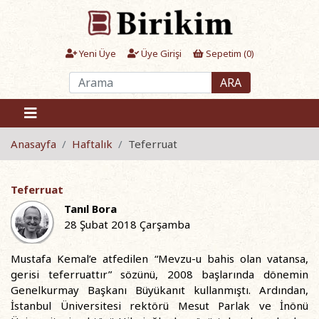
Yeni Üye
Üye Girişi
Sepetim (
0
)
ARA
Anasayfa
Haftalık
Teferruat
Teferruat
Tanıl Bora
28 Şubat 2018 Çarşamba
Mustafa Kemal’e atfedilen “Mevzu-u bahis olan vatansa,
gerisi teferruattır” sözünü, 2008 başlarında dönemin
Genelkurmay Başkanı Büyükanıt kullanmıştı. Ardından,
İstanbul Üniversitesi rektörü Mesut Parlak ve İnönü