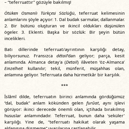
– “teferruattır” gözüyle bakılmış!
Ötüken Osmanlı Türkçesi Sözlüğü
, teferruat kelimesinin
anlamlarını şöyle açıyor: 1. Dal budak sarmalar, dallanmalar.
2. Bir bütünü oluşturan ve ikincil oldukları düşünülen
ögeler. 3. Eklenti. Başka bir sözlük: Bir şeyin bütün
incelikleri.
Batı dillerinde teferruat/ayrıntının karşılığı detay,
biliyorsunuz. Fransızca
détail
’dan geliyor; parça, kesit
anlamında. Almanca detay’a (
Detail
) ilâveten ‘öz-Almanca’
Einzelheit
kullanılır; tekil, münferit, müşahhas olan,
anlamına geliyor. Teferruata daha hürmetkâr bir karşılık.
***
İslâmî dilde, teferruatın birinci anlamında gördüğümüz
“dal, budak” anlam kökünden gelen
furûat
, aynı işlevi
görüyor: ikinci derecede önemli olan, içtihada bırakılmış
hususlar anlamındadır. Teferruat, bunun daha ‘seküler’
karşılığı. Yine de, “teferruatı hakikat olarak yaşama
aldanışına düşmeme” uyarılarına rastlanabilir.