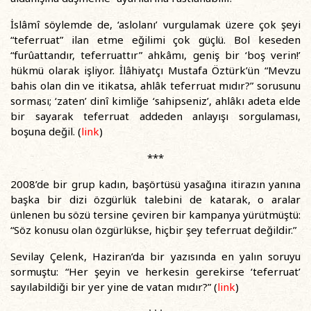
İslâmî söylemde de, ‘aslolanı’ vurgulamak üzere çok şeyi
“teferruat” ilan etme eğilimi çok güçlü. Bol keseden
“furûattandır, teferruattır” ahkâmı, geniş bir ‘boş verin!’
hükmü olarak işliyor. İlâhiyatçı Mustafa Öztürk’ün “Mevzu
bahis olan din ve itikatsa, ahlâk teferruat mıdır?” sorusunu
sorması; ‘zaten’ dinî kimliğe ‘sahipseniz’, ahlâkı adeta elde
bir sayarak teferruat addeden anlayışı sorgulaması,
boşuna değil. (
link
)
***
2008’de bir grup kadın, başörtüsü yasağına itirazın yanına
başka bir dizi özgürlük talebini de katarak, o aralar
ünlenen bu sözü tersine çeviren bir kampanya yürütmüştü:
“Söz konusu olan özgürlükse, hiçbir şey teferruat değildir.”
Sevilay Çelenk, Haziran’da bir yazısında en yalın soruyu
sormuştu: “Her şeyin ve herkesin gerekirse ‘teferruat’
sayılabildiği bir yer yine de vatan mıdır?” (
link
)