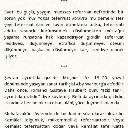
***
Evet, bu güçlü, yaygın, müesses teferruat nefretinde bir
sorun yok mu? Yoksa teferruat
korkusu
mu demeli? Her
şeyi teferruat ilan ve tayin etmekteki tutku, teferruatı
adeta sevinçle küçümsemek; düşünmekten müstağni
yaşama ruhsatına hak kazandırıyor gibidir. Teferruat
reddiyesi, düşünmeye, etraflıca düşünmeye, ötesini
düşünmeye, başkasını düşünmeye karşı reddiye olarak
işliyor.
***
Şeytan ayrıntıda gizlidir. Meşhur söz. 19.-20. yüzyıl
dönümünde yaşayan sanat tarihçisi Aby Warburg’a atfedilir.
Daha önce, romancı Gustave Flaubert bunu “aziz tanrı,
ayrıntıda gizlidir” diye söylemiş. Belâ da ayrıntıda gizlidir;
itikadınız her ne olursa olsun, ilâhî, yüce, kıymetli olan da…
Muhafazakâr söylemde de bir kadim söz olarak aktarılır:
Kemâlat (olgunluk, mükemmellik) teferruattadır. Veya:
Kemâlat teferruattan doğar veya kemâlat teferruatta