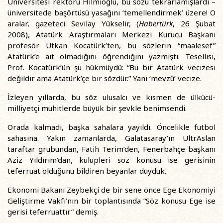
Üniversitesi rektörü Hilmioğlu, bu sözü tekrarlamışlardı –
üniversitede başörtüsü yasağını ‘temellendirmek’ üzere! O
aralar, gazeteci Sevilay Yükselir, (
Habertürk
, 26 Şubat
2008), Atatürk Araştırmaları Merkezi Kurucu Başkanı
profesör Utkan Kocatürk’ten, bu sözlerin “maalesef”
Atatürk’e ait olmadığını öğrendiğini yazmıştı. Tesellisi,
Prof. Kocatürk’ün şu hükmüydü: “Bu bir Atatürk vecizesi
değildir ama Atatürk’çe bir sözdür.” Yani ‘mevzû’ vecize.
İzleyen yıllarda, bu söz ulusalcı ve kısmen de ülkücü-
milliyetçi muhitlerde büyük bir şevkle benimsendi.
Orada kalmadı, başka sahalara yayıldı. Öncelikle futbol
sahasına. Yakın zamanlarda, Galatasaray’ın UltrAslan
taraftar grubundan, Fatih Terim’den, Fenerbahçe başkanı
Aziz Yıldırım’dan, kulüpleri söz konusu ise gerisinin
teferruat olduğunu bildiren beyanlar duyduk.
Ekonomi Bakanı Zeybekçi de bir sene önce Ege Ekonomiyi
Geliştirme Vakfı’nın bir toplantısında “Söz konusu Ege ise
gerisi teferruattır” demiş.