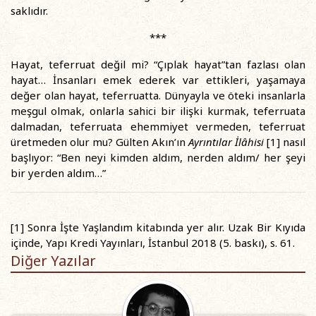
saklıdır.
***
Hayat, teferruat değil mi? “Çıplak hayat”tan fazlası olan
hayat… İnsanları emek ederek var ettikleri, yaşamaya
değer olan hayat, teferruatta. Dünyayla ve öteki insanlarla
meşgul olmak, onlarla sahici bir ilişki kurmak, teferruata
dalmadan, teferruata ehemmiyet vermeden, teferruat
üretmeden olur mu? Gülten Akın’ın
Ayrıntılar İlâhisi
[1] nasıl
başlıyor: “Ben neyi kimden aldım, nerden aldım/ her şeyi
bir yerden aldım…”
[1] Sonra İşte Yaşlandım kitabında yer alır. Uzak Bir Kıyıda
içinde, Yapı Kredi Yayınları, İstanbul 2018 (5. baskı), s. 61.
Diğer Yazılar