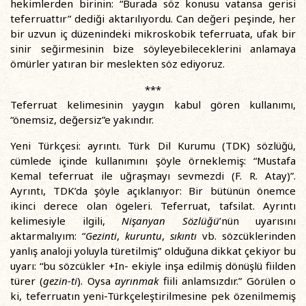
hekimlerden birinin: “Burada söz konusu vatansa gerisi
teferruattır” dediği aktarılıyordu. Can değeri peşinde, her
bir uzvun iç düzenindeki mikroskobik teferruata, ufak bir
sinir seğirmesinin bize söyleyebileceklerini anlamaya
ömürler yatıran bir meslekten söz ediyoruz.
***
Teferruat kelimesinin yaygın kabul gören kullanımı,
“önemsiz, değersiz”e yakındır.
Yeni Türkçesi: ayrıntı. Türk Dil Kurumu (TDK) sözlüğü,
cümlede içinde kullanımını şöyle örneklemiş: “Mustafa
Kemal teferruat ile uğraşmayı sevmezdi (F. R. Atay)”.
Ayrıntı, TDK’da şöyle açıklanıyor: Bir bütünün önemce
ikinci derece olan ögeleri. Teferruat, tafsilat. Ayrıntı
kelimesiyle ilgili,
Nişanyan Sözlüğü
’nün uyarısını
aktarmalıyım: “
Gezinti
,
kuruntu
,
sıkıntı
vb. sözcüklerinden
yanlış analoji yoluyla türetilmiş” olduğuna dikkat çekiyor bu
uyarı: “bu sözcükler +In- ekiyle inşa edilmiş dönüşlü fiilden
türer (
gezin-ti
). Oysa
ayrınmak
fiili anlamsızdır.” Görülen o
ki, teferruatın yeni-Türkçeleştirilmesine pek özenilmemiş