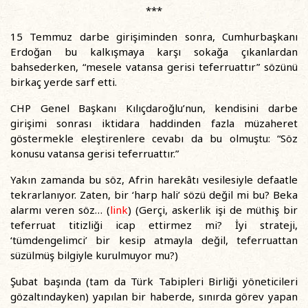
***
15 Temmuz darbe girişiminden sonra, Cumhurbaşkanı
Erdoğan bu kalkışmaya karşı sokağa çıkanlardan
bahsederken, “mesele vatansa gerisi teferruattır” sözünü
birkaç yerde sarf etti.
CHP Genel Başkanı Kılıçdaroğlu’nun, kendisini darbe
girişimi sonrası iktidara haddinden fazla müzaheret
göstermekle eleştirenlere cevabı da bu olmuştu: “Söz
konusu vatansa gerisi teferruattır.”
Yakın zamanda bu söz, Afrin harekâtı vesilesiyle defaatle
tekrarlanıyor. Zaten, bir ‘harp hali’ sözü değil mi bu? Beka
alarmı veren söz… (
link
) (Gerçi, askerlik işi de müthiş bir
teferruat titizliği icap ettirmez mi? İyi strateji,
‘tümdengelimci’ bir kesip atmayla değil, teferruattan
süzülmüş bilgiyle kurulmuyor mu?)
Şubat başında (tam da Türk Tabipleri Birliği yöneticileri
gözaltındayken) yapılan bir haberde, sınırda görev yapan