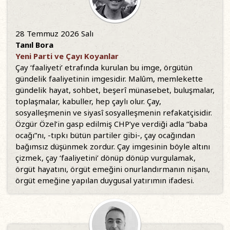
28 Temmuz 2026 Salı
Tanıl Bora
Yeni Parti ve Çayı Koyanlar
Çay ‘faaliyeti’ etrafında kurulan bu imge, örgütün
gündelik faaliyetinin imgesidir. Malûm, memlekette
gündelik hayat, sohbet, beşerî münasebet, buluşmalar,
toplaşmalar, kabuller, hep çaylı olur. Çay,
sosyalleşmenin ve siyasî sosyalleşmenin refakatçisidir.
Özgür Özel’in gasp edilmiş CHP’ye verdiği adla “baba
ocağı”nı, -tıpkı bütün partiler gibi-, çay ocağından
bağımsız düşünmek zordur. Çay imgesinin böyle altını
çizmek, çay ‘faaliyetini’ dönüp dönüp vurgulamak,
örgüt hayatını, örgüt emeğini onurlandırmanın nişanı,
örgüt emeğine yapılan duygusal yatırımın ifadesi.