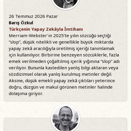
26 Temmuz 2026 Pazar
Barış Özkul
Türkçenin Yapay Zekâyla İmtihanı
Merriam-Webster’ın 2025’te yılın sözcüğü seçtiği
“slop”, düşük nitelikli ve genellikle büyük miktarda
yapay zekâ aracılığıyla üretilmiş içeriği tanımlamak
için kullanılıyor. Birbirine benzeyen sözcüklerle, fazla
emek verilmeden çoğaltılmış içerik yığınına “slop” adı
veriliyor. Bununla kastedilen yanlış bilgi aktaran veya
sözdizimsel olarak yanlış kurulmuş metinler değil.
Aksine, düşük emekli yapay zekâ çıktıları yeterince
doğru, düzgün ve makul görünen metinler halinde
dolaşıma giriyor.