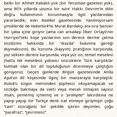
belki bir Ahmet Kabaklı yok (bir
Tercüman
gazetesi yok),
ama 90’lı yıllarda uzunca bir süre Hakkı Devrim’in dilin
doğru kullanımının korunmasıyla ilgili yazılarından
yararlandık, eski
Radikal
gazetesinde. Yanılmıyorsam
şimdilerde de
Habertürk
’te Murat Bardakçı ara sıra benzer
bir çaba içine giriyor (ama can arkadaşı İlber Ortaylı’nın
Hürriyet’teki köşe yazılarının son derece derme çatma
sözdizimi hakkında bir “ikazda” bulunma gereği
duymaksızın). Bu koruma (kayyım) pratiğinin karşısında,
yüz seksen derece karşısında, veya yüz on, temel meselesi
(hatta
tek
meselesi) yabancı sözcüklere Türk karşılıklar
bulmak olan bir dil topluluğunun direnmeye çalıştığını
görüyoruz. Geçen günlerde
Birgün
gazetesinde Atilla
Aşut’un dil köşesinde ilginç bir manzarayla karşılaştık:
Nutuk
’u özgün metninden şüphesiz okuyamayacak ve
sözlüğe bakmaya da vakti veya mecali olmayan sayısız
insan, yememiş içmemiş ve o “
prompter
” lakırdısına ne
yapıp yapıp bir Türkçe denk icat etmeye girişmişti: çoğu
“cam” sözcüğünü bir şekilde içeren deyimler, çoğu
“parafraz”, “çevrimsöz”.