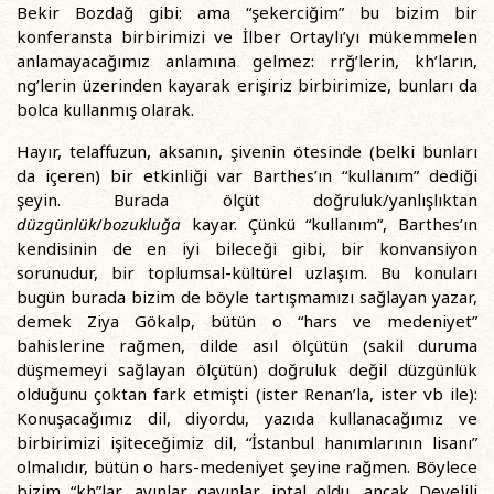
Bekir Bozdağ gibi: ama “şekerciğim” bu bizim bir
konferansta birbirimizi ve İlber Ortaylı’yı mükemmelen
anlamayacağımız anlamına gelmez: rrğ’lerin, kh’ların,
ng’lerin üzerinden kayarak erişiriz birbirimize, bunları da
bolca kullanmış olarak.
Hayır, telaffuzun, aksanın, şivenin ötesinde (belki bunları
da içeren) bir etkinliği var Barthes’ın “kullanım” dediği
şeyin. Burada ölçüt doğruluk/yanlışlıktan
düzgünlük
/
bozukluğa
kayar. Çünkü “kullanım”, Barthes’ın
kendisinin de en iyi bileceği gibi, bir konvansiyon
sorunudur, bir toplumsal-kültürel uzlaşım. Bu konuları
bugün burada bizim de böyle tartışmamızı sağlayan yazar,
demek Ziya Gökalp, bütün o “hars ve medeniyet”
bahislerine rağmen, dilde asıl ölçütün (sakil duruma
düşmemeyi sağlayan ölçütün) doğruluk değil düzgünlük
olduğunu çoktan fark etmişti (ister Renan’la, ister vb ile):
Konuşacağımız dil, diyordu, yazıda kullanacağımız ve
birbirimizi işiteceğimiz dil, “İstanbul hanımlarının lisanı”
olmalıdır, bütün o hars-medeniyet şeyine rağmen. Böylece
bizim “kh”lar, ayınlar gayınlar iptal oldu, ancak Develili