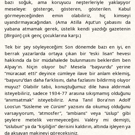
bazı soğuk, ama koruyucu neşterleriyle yaklaşıyor
meseleye: gösterge, gösteren, gösterilen. Kabul
görmeyeceğinden emin olabiliriz, hiç kimseyi
uyandırmayacağından. (Ama Atilla Aşut’un çabasını da
yabana atmamak gerek, üstelik kendi yazdığı gazetenin
[
Birgün
] çok genç çocuklarına karşı.)
Tek bir şey söyleyeceğim: Son dönemde bazı en iyi, en
berrak yazarlarda ortaya çıkan bir “eski lisan” hevesi
hakkında da bir müdahalede bulunmasını beklerdim ben
Alpay’ın. Niçin oluyor bu? Mesela “başvurdu” yerine
“müracaat etti” deyince cümleye ilave bir anlam eklemiş,
“başvuru”dan daha farklısını, daha fazlasını bildirmiş oluyor
muyuz? Olabilir tabii, konuştuğumuz dile hava aldırmak
isteyebiliriz, sadece 1934-77 arasına sıkışmamış olduğunu
“anımsatmak” isteyebiliriz. Ama Tanıl Bora’nın Adolf
Loos’un “Süsleme ve
Cürüm
” yazısını da okumuş olduğunu
varsayıyorum, “atmosfer”, “ambians” veya “üslup” gibi
şeylere metelik vermeyeceğini. Valéry mi demişti,
“üslubun” ya da “kişiliğin” derisini kaldırın, altında işleyen ya
da aksayan makineyi göreceksiniz.