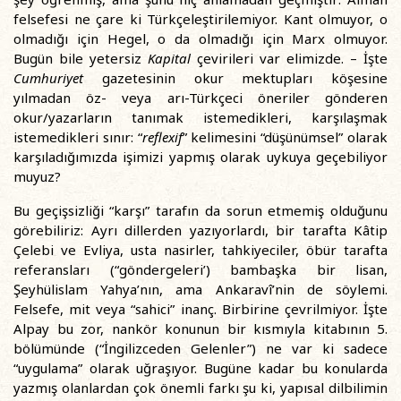
felsefesi ne çare ki Türkçeleştirilemiyor. Kant olmuyor, o
olmadığı için Hegel, o da olmadığı için Marx olmuyor.
Bugün bile yetersiz
Kapital
çevirileri var elimizde. – İşte
Cumhuriyet
gazetesinin okur mektupları köşesine
yılmadan öz- veya arı-Türkçeci öneriler gönderen
okur/yazarların tanımak istemedikleri, karşılaşmak
istemedikleri sınır: “
reflexif
” kelimesini “düşünümsel” olarak
karşıladığımızda işimizi yapmış olarak uykuya geçebiliyor
muyuz?
Bu geçişsizliği “karşı” tarafın da sorun etmemiş olduğunu
görebiliriz: Ayrı dillerden yazıyorlardı, bir tarafta Kâtip
Çelebi ve Evliya, usta nasirler, tahkiyeciler, öbür tarafta
referansları (“göndergeleri’) bambaşka bir lisan,
Şeyhülislam Yahya’nın, ama Ankaravî’nin de söylemi.
Felsefe, mit veya “sahici” inanç. Birbirine çevrilmiyor. İşte
Alpay bu zor, nankör konunun bir kısmıyla kitabının 5.
bölümünde (“İngilizceden Gelenler”) ne var ki sadece
“uygulama” olarak uğraşıyor. Bugüne kadar bu konularda
yazmış olanlardan çok önemli farkı şu ki, yapısal dilbilimin