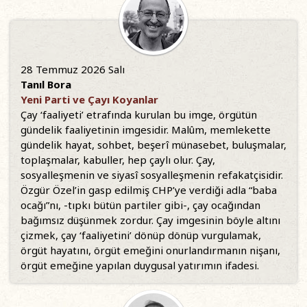
28 Temmuz 2026 Salı
Tanıl Bora
Yeni Parti ve Çayı Koyanlar
Çay ‘faaliyeti’ etrafında kurulan bu imge, örgütün
gündelik faaliyetinin imgesidir. Malûm, memlekette
gündelik hayat, sohbet, beşerî münasebet, buluşmalar,
toplaşmalar, kabuller, hep çaylı olur. Çay,
sosyalleşmenin ve siyasî sosyalleşmenin refakatçisidir.
Özgür Özel’in gasp edilmiş CHP’ye verdiği adla “baba
ocağı”nı, -tıpkı bütün partiler gibi-, çay ocağından
bağımsız düşünmek zordur. Çay imgesinin böyle altını
çizmek, çay ‘faaliyetini’ dönüp dönüp vurgulamak,
örgüt hayatını, örgüt emeğini onurlandırmanın nişanı,
örgüt emeğine yapılan duygusal yatırımın ifadesi.