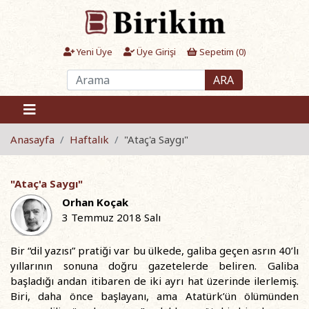
Yeni Üye
Üye Girişi
Sepetim (
0
)
ARA
Anasayfa
Haftalık
"Ataç'a Saygı"
"Ataç'a Saygı"
Orhan Koçak
3 Temmuz 2018 Salı
Bir “dil yazısı” pratiği var bu ülkede, galiba geçen asrın 40’lı
yıllarının sonuna doğru gazetelerde beliren. Galiba
başladığı andan itibaren de iki ayrı hat üzerinde ilerlemiş.
Biri, daha önce başlayanı, ama Atatürk’ün ölümünden