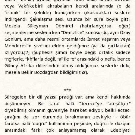
veya Vakfıkebirli akrabaların kendi aralarında (o da
“ironik” bir şekilde) konuşurken çıkaracakları seslere
indirgendi. Şakalaşma sesi. Uzunca bir süre böyle gitti.
Mesela Süleyman Demirel (hatırlanıyorsa eğer)
seçmenlerine seslenirken “Denizlice” konuşurdu, aynı Özay
Gönlüm, ama daha resmi ortamlarda İsmet Paşa’nın veya
Menderes’in şivesini elden geldiğince (ya da gırtlaktan)
izliyordu.[2] (Şüphesiz şimdi böyle değil: ortalık sadece
“ng”lerle, “kh”larla değil, “a” ile “e” arasındaki o nefis, bence
Güney Afrika dillerinden almış olduğumuz seslerle dolu,
mesela Bekir Bozdağ’dan bildiğimiz
æ
).
***
Süregelen bir dil yazısı pratiği var, ama kendi hakkında
düşünmeyen. Bir taraf hâlâ “derece”ye “ateşölçer”
diyebilmiş olmanın güveniyle hareket ediyor, belki eczacı
çırağını da zor durumda bırakmanın zevkiyle – öbür
tarafsa hâlâ “doğru” kulllanımın peşinde, doğru ile düzgün
arasındaki farkı çok anlayamamış olarak. Edebiyatı