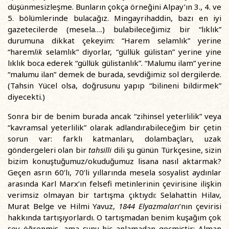
düşünmesizleşme. Bunların çokça örneğini Alpay’ın 3., 4. ve
5. bölümlerinde bulacağız. Mingayrihaddin, bazı en iyi
gazetecilerde (mesela….) bulabileceğimiz bir “lıklık”
durumuna dikkat çekeyim: “Harem selamlık” yerine
“harem
lik
selamlık” diyorlar, “güllük gülistan” yerine yine
lıklık boca ederek “güllük gülistanlık”. “Malumu ilam” yerine
“malumu ilan” demek de burada, sevdiğimiz sol dergilerde.
(Tahsin Yücel olsa, doğrusunu yapıp “bilineni bildirmek”
diyecekti.)
Sonra bir de benim burada ancak “zihinsel yeterlilik” veya
“kavramsal yeterlilik” olarak adlandırabileceğim bir çetin
sorun var: farklı katmanları, dolambaçları, uzak
göndergeleri olan bir
tahsilli
dili şu günün Türkçesine, sizin
bizim konuştuğumuz/okuduğumuz lisana nasıl aktarmak?
Geçen asrın 60’lı, 70’li yıllarında mesela sosyalist aydınlar
arasında Karl Marx’ın felsefi metinlerinin çevirisine ilişkin
verimsiz olmayan bir tartışma çıktıydı: Selahattin Hilav,
Murat Belge ve Hilmi Yavuz,
1844 Elyazmaları
’nın çevirisi
hakkında tartışıyorlardı. O tartışmadan benim kuşağım çok
şey öğrenmiş, ama şunu hiç anlamadan geçmiştir: Alman