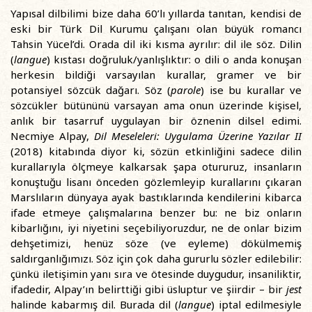
Yapısal dilbilimi bize daha 60’lı yıllarda tanıtan, kendisi de
eski bir Türk Dil Kurumu çalışanı olan büyük romancı
Tahsin Yücel’di. Orada dil iki kısma ayrılır: dil ile söz. Dilin
(
langue
) kıstası doğruluk/yanlışlıktır: o dili o anda konuşan
herkesin bildiği varsayılan kurallar, gramer ve bir
potansiyel sözcük dağarı. Söz (
parole
) ise bu kurallar ve
sözcükler bütününü varsayan ama onun üzerinde kişisel,
anlık bir tasarruf uygulayan bir öznenin dilsel edimi.
Necmiye Alpay,
Dil Meseleleri: Uygulama Üzerine Yazılar II
(2018) kitabında diyor ki, sözün etkinliğini sadece dilin
kurallarıyla ölçmeye kalkarsak şapa otururuz, insanların
konuştuğu lisanı önceden gözlemleyip kurallarını çıkaran
Marslıların dünyaya ayak bastıklarında kendilerini kibarca
ifade etmeye çalışmalarına benzer bu: ne biz onların
kibarlığını, iyi niyetini seçebiliyoruzdur, ne de onlar bizim
dehşetimizi, henüz söze (ve eyleme) dökülmemiş
saldırganlığımızı. Söz için çok daha gururlu sözler edilebilir:
çünkü iletişimin yanı sıra ve ötesinde duygudur, insaniliktir,
ifadedir, Alpay’ın belirttiği gibi üsluptur ve şiirdir – bir
jest
halinde kabarmış dil. Burada dil (
langue
) iptal edilmesiyle