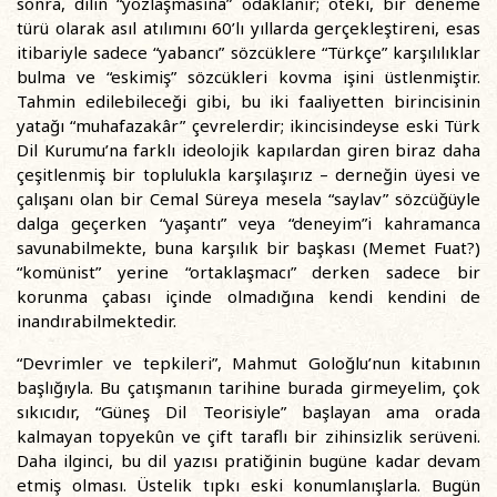
sonra, dilin “yozlaşmasına” odaklanır; öteki, bir deneme
türü olarak asıl atılımını 60’lı yıllarda gerçekleştireni, esas
itibariyle sadece “yabancı” sözcüklere “Türkçe” karşılılıklar
bulma ve “eskimiş” sözcükleri kovma işini üstlenmiştir.
Tahmin edilebileceği gibi, bu iki faaliyetten birincisinin
yatağı “muhafazakâr” çevrelerdir; ikincisindeyse eski Türk
Dil Kurumu’na farklı ideolojik kapılardan giren biraz daha
çeşitlenmiş bir toplulukla karşılaşırız – derneğin üyesi ve
çalışanı olan bir Cemal Süreya mesela “saylav” sözcüğüyle
dalga geçerken “yaşantı” veya “deneyim”i kahramanca
savunabilmekte, buna karşılık bir başkası (Memet Fuat?)
“komünist” yerine “ortaklaşmacı” derken sadece bir
korunma çabası içinde olmadığına kendi kendini de
inandırabilmektedir.
“Devrimler ve tepkileri”, Mahmut Goloğlu’nun kitabının
başlığıyla. Bu çatışmanın tarihine burada girmeyelim, çok
sıkıcıdır, “Güneş Dil Teorisiyle” başlayan ama orada
kalmayan topyekûn ve çift taraflı bir zihinsizlik serüveni.
Daha ilginci, bu dil yazısı pratiğinin bugüne kadar devam
etmiş olması. Üstelik tıpkı eski konumlanışlarla. Bugün