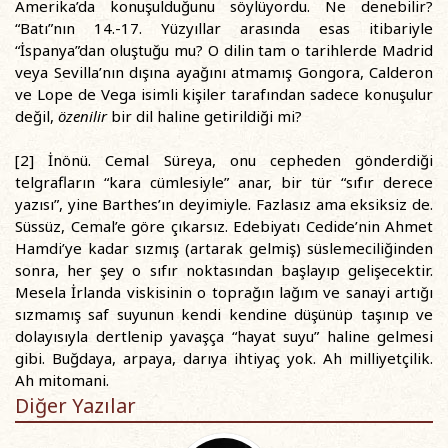
Amerika’da konuşulduğunu söylüyordu. Ne denebilir?
“Batı”nın 14.-17. Yüzyıllar arasında esas itibariyle
“İspanya”dan oluştuğu mu? O dilin tam o tarihlerde Madrid
veya Sevilla’nın dışına ayağını atmamış Gongora, Calderon
ve Lope de Vega isimli kişiler tarafından sadece konuşulur
değil,
özenilir
bir dil haline getirildiği mi?
[2] İnönü. Cemal Süreya, onu cepheden gönderdiği
telgrafların “kara cümlesiyle” anar, bir tür “sıfır derece
yazısı”, yine Barthes’ın deyimiyle. Fazlasız ama eksiksiz de.
Süssüz, Cemal’e göre çıkarsız. Edebiyatı Cedide’nin Ahmet
Hamdi’ye kadar sızmış (artarak gelmiş) süslemeciliğinden
sonra, her şey o sıfır noktasından başlayıp gelişecektir.
Mesela İrlanda viskisinin o toprağın lağım ve sanayi artığı
sızmamış saf suyunun kendi kendine düşünüp taşınıp ve
dolayısıyla dertlenip yavaşça “hayat suyu” haline gelmesi
gibi. Buğdaya, arpaya, darıya ihtiyaç yok. Ah milliyetçilik.
Ah mitomani.
Diğer Yazılar