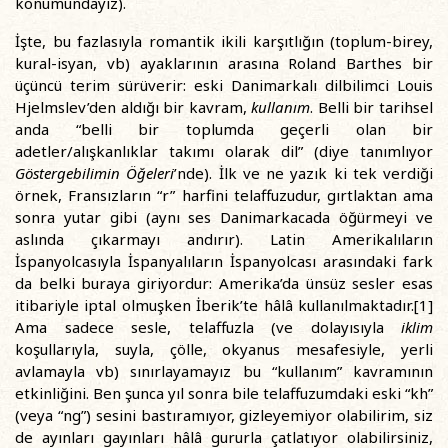
konumundayız).
İşte, bu fazlasıyla romantik ikili karşıtlığın (toplum-birey,
kural-isyan, vb) ayaklarının arasına Roland Barthes bir
üçüncü terim sürüverir: eski Danimarkalı dilbilimci Louis
Hjelmslev’den aldığı bir kavram,
kullanım
. Belli bir tarihsel
anda “belli bir toplumda geçerli olan bir
adetler/alışkanlıklar takımı olarak dil” (diye tanımlıyor
Göstergebilimin Öğeleri
’nde). İlk ve ne yazık ki tek verdiği
örnek, Fransızların “r” harfini telaffuzudur, gırtlaktan ama
sonra yutar gibi (aynı ses Danimarkacada öğürmeyi ve
aslında çıkarmayı andırır). Latin Amerikalıların
İspanyolcasıyla İspanyalıların İspanyolcası arasındaki fark
da belki buraya giriyordur: Amerika’da ünsüz sesler esas
itibariyle iptal olmuşken İberik’te hâlâ kullanılmaktadır.[1]
Ama sadece sesle, telaffuzla (ve dolayısıyla
iklim
koşullarıyla, suyla, çölle, okyanus mesafesiyle, yerli
avlamayla vb) sınırlayamayız bu “kullanım” kavramının
etkinliğini. Ben şunca yıl sonra bile telaffuzumdaki eski “kh”
(veya “ng”) sesini bastıramıyor, gizleyemiyor olabilirim, siz
de ayınları gayınları hâlâ gururla çatlatıyor olabilirsiniz,