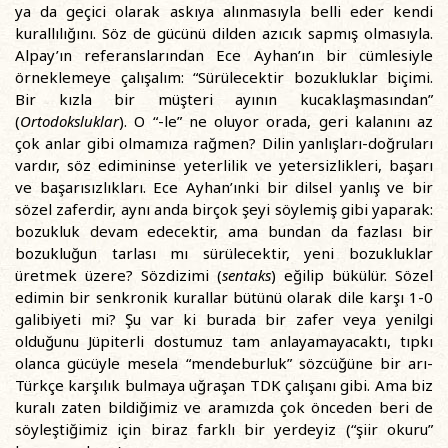
ya da geçici olarak askıya alınmasıyla belli eder kendi
kurallılığını. Söz de gücünü dilden azıcık sapmış olmasıyla.
Alpay’ın referanslarından Ece Ayhan’ın bir cümlesiyle
örneklemeye çalışalım: “Sürülecektir bozukluklar biçimi.
Bir kızla bir müşteri ayının kucaklaşmasından”
(
Ortodoksluklar
). O “-le” ne oluyor orada, geri kalanını az
çok anlar gibi olmamıza rağmen? Dilin yanlışları-doğruları
vardır, söz edimininse yeterlilik ve yetersizlikleri, başarı
ve başarısızlıkları. Ece Ayhan’ınki bir dilsel yanlış ve bir
sözel zaferdir, aynı anda birçok şeyi söylemiş gibi yaparak:
bozukluk devam edecektir, ama bundan da fazlası bir
bozukluğun tarlası mı sürülecektir, yeni bozukluklar
üretmek üzere? Sözdizimi (
sentaks
) eğilip bükülür. Sözel
edimin bir senkronik kurallar bütünü olarak dile karşı 1-0
galibiyeti mi? Şu var ki burada bir zafer veya yenilgi
olduğunu Jüpiterli dostumuz tam anlayamayacaktı, tıpkı
olanca gücüyle mesela “mendeburluk” sözcüğüne bir arı-
Türkçe karşılık bulmaya uğraşan TDK çalışanı gibi. Ama biz
kuralı zaten bildiğimiz ve aramızda çok önceden beri de
söyleştiğimiz için biraz farklı bir yerdeyiz (“şiir okuru”