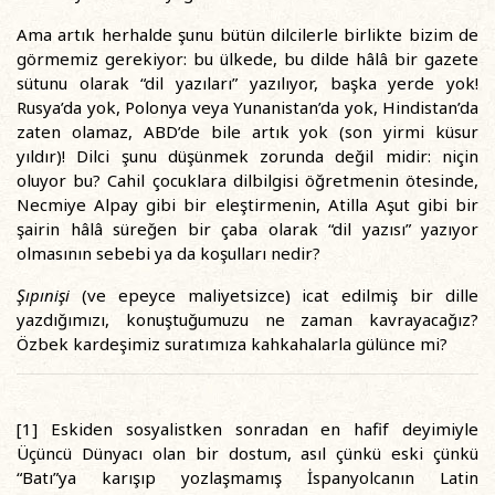
Ama artık herhalde şunu bütün dilcilerle birlikte bizim de
görmemiz gerekiyor: bu ülkede, bu dilde hâlâ bir gazete
sütunu olarak “dil yazıları” yazılıyor, başka yerde yok!
Rusya’da yok, Polonya veya Yunanistan’da yok, Hindistan’da
zaten olamaz, ABD’de bile artık yok (son yirmi küsur
yıldır)! Dilci şunu düşünmek zorunda değil midir: niçin
oluyor bu? Cahil çocuklara dilbilgisi öğretmenin ötesinde,
Necmiye Alpay gibi bir eleştirmenin, Atilla Aşut gibi bir
şairin hâlâ süreğen bir çaba olarak “dil yazısı” yazıyor
olmasının sebebi ya da koşulları nedir?
Şıpınişi
(ve epeyce maliyetsizce) icat edilmiş bir dille
yazdığımızı, konuştuğumuzu ne zaman kavrayacağız?
Özbek kardeşimiz suratımıza kahkahalarla gülünce mi?
[1] Eskiden sosyalistken sonradan en hafif deyimiyle
Üçüncü Dünyacı olan bir dostum, asıl çünkü eski çünkü
“Batı”ya karışıp yozlaşmamış İspanyolcanın Latin