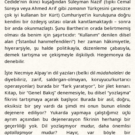
Cedide’nin ikinci kuşağından Süleyman Nazif (tıpkı Cemal
Süreya veya Ahmed Arif gibi
zamanın
Türkçesini çaresizce
çok iyi kullanan bir Kürt) Cumhuriyet’in kuruluşuna doğru
kendini bir özdeyiş ustası olarak kanıtlamaktaydı – sonra
bir anda okunmazlaştı. Şunu Barthes’ın orada belirtmemiş
olması da benim için şaşırtıcıdır: “Kullanım” denilen dilsel
alan (“İstanbul hanımefendileri”) her zaman hâkimiyetle,
hiyerarşiyle, şu halde politikayla, düzenleme çabasıyla,
demek tartışma ve çekişmeyle ilişkiliydi. Hegemonya da
denebilir.
İşte Necmiye Alpay’ın dil yazıları (belki dil
müdahaleleri
de
diyebiliriz, zarif, saldırgan-olmayan, koruyucu/kurtarıcı
operasyonlar) burada bir “fark yaratıyor”, bir jilet kenarı.
Kitap, bir “Genel Bakış” denemesiyle, bu dilsel “yozlaşma”
fikrini tartışmaya açarak başlıyor. Burada bir asil, doğru,
eksiksiz bir şey vardı da şimdi mi onun bunun elinde
dejenere ediliyor? Yukarda yapmaya çalıştığımız üçlü
ayrım açısından bu dejenerasyon fikrinin herhangi bir
geçerliliği yok. Dil yozlaşmıyor mudur, daha önemlisi
aptallaşmıyor
mudur? Hayır, var böyle bir