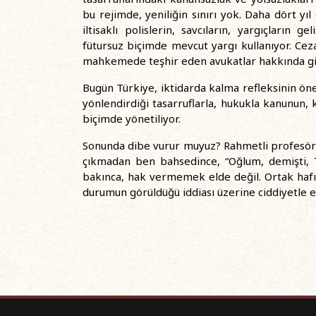
bu rejimde, yeniliğin sınırı yok. Daha dört yı
iltisaklı polislerin, savcıların, yargıçların
fütursuz biçimde mevcut yargı kullanıyor. Ceza y
mahkemede teşhir eden avukatlar hakkında gide
Bugün Türkiye, iktidarda kalma refleksinin öne
yönlendirdiği tasarruflarla, hukukla kanunun, ka
biçimde yönetiliyor.
Sonunda dibe vurur muyuz? Rahmetli profesör 
çıkmadan ben bahsedince, “Oğlum, demişti, 
bakınca, hak vermemek elde değil. Ortak hafı
durumun görüldüğü iddiası üzerine ciddiyetle e