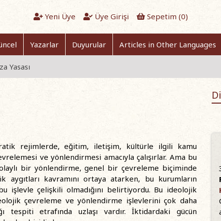
Yeni Üye
Üye Girişi
Sepetim (
0
)
üncel
Yazarlar
Duyurular
Articles in Other Languages
za Yasası
Di
ik rejimlerde, eğitim, iletişim, kültürle ilgili kamu
evrelemesi ve yönlendirmesi amacıyla çalışırlar. Ama bu
dolaylı bir yönlendirme, genel bir çevreleme biçiminde
ojik aygıtları kavramını ortaya atarken, bu kurumların
 işlevle çelişkili olmadığını belirtiyordu. Bu ideolojik
ideolojik çevreleme ve yönlendirme işlevlerini çok daha
ğı tespiti etrafında uzlaşı vardır. İktidardaki gücün