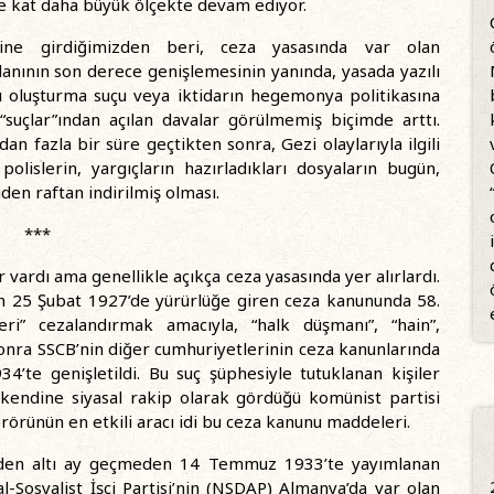
be kat daha büyük ölçekte devam ediyor.
mine girdiğimizden beri, ceza yasasında var olan
nının son derece genişlemesinin yanında, yasada yazılı
ğı oluşturma suçu veya iktidarın hegemonya politikasına
 “suçlar”ından açılan davalar görülmemiş biçimde arttı.
n fazla bir süre geçtikten sonra, Gezi olaylarıyla ilgili
olislerin, yargıçların hazırladıkları dosyaların bugün,
niden raftan indirilmiş olması.
***
ar vardı ama genellikle açıkça ceza yasasında yer alırlardı.
in 25 Şubat 1927’de yürürlüğe giren ceza kanununda 58.
eri” cezalandırmak amacıyla, “halk düşmanı”, “hain”,
 sonra SSCB’nin diğer cumhuriyetlerinin ceza kanunlarında
4’te genişletildi. Bu suç şüphesiyle tutuklanan kişiler
in kendine siyasal rakip olarak gördüğü komünist partisi
t terörünün en etkili aracı idi bu ceza kanunu maddeleri.
inden altı ay geçmeden 14 Temmuz 1933’te yayımlanan
Sosyalist İşçi Partisi’nin (NSDAP) Almanya’da var olan