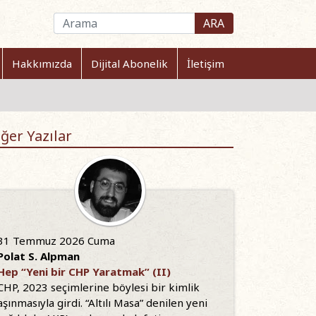
ARA
Hakkımızda
Dijital Abonelik
İletişim
ğer Yazılar
31 Temmuz 2026 Cuma
Polat S. Alpman
Hep “Yeni bir CHP Yaratmak” (II)
CHP, 2023 seçimlerine böylesi bir kimlik
aşınmasıyla girdi. “Altılı Masa” denilen yeni