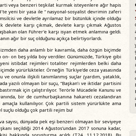
parti veya benzeri teşkilat kurmak isteyenlere ağır hapis
te yeni bir yasa ile “ nasyonal-sosyalist devrimin zaferi
msilcisi ve devletle ayrılamaz bir bütünlük içinde olduğu
ak devlete karşı çıkmak, devlete karşı çıkmak Ağustos
bakan olan Führer’e karşı isyan etmek anlamına geldi.
anın ağır bir suç olduğunu açıkça belirtiyorlardı.
pülizmden daha anlamlı bir kavramla, daha özgün biçimde
n on- on beş yılda boy verdiler. Günümüzde, Türkiye gibi
eni istibdat rejimleri totaliter rejimlerden belki daha
çimde yürürlükteler. Örneğin Türkiye’de ceza yasasında
ve onunla ilişkili tanımlanmış suçlar (yardım, yataklık,
ada yazılı olmayan bir suçu, “Başkan’ı ve iktidar partisini
stırmak için çalıştırılıyor. Terörle Mücadele Kanunu ve
anında, bir de cumhurbaşkanına hakareti cezalandıran
amaçla kullanılıyor. Çok partili sistem yürürlükte ama
suçlu olduğu çok partili rejim bu!
va sayısı, dünyada pek eşi benzeri olmayan bir seviyeye
kanı seçildiği 2014 Ağustos’undan 2017 sonuna kadar,
işi hakkında soruşturma açıldı (T24, 11.12.2018). Bu