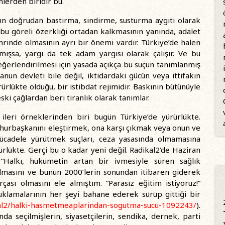
lerden biridir bu.
arın doğrudan bastırma, sindirme, susturma aygıtı olarak
 bu göreli özerkliği ortadan kalkmasının yanında, adalet
mrinde olmasının ayrı bir önemi vardır. Türkiye’de halen
nmışsa, yargı da tek adam yargısı olarak çalışır. Ve bu
ğerlendirilmesi için yasada açıkça bu suçun tanımlanmış
un devleti bile değil, iktidardaki gücün veya ittifakın
lükte olduğu, bir istibdat rejimidir. Baskının bütünüyle
eski çağlardan beri tiranlık olarak tanımlar.
ileri örneklerinden biri bugün Türkiye’de yürürlükte.
mhurbaşkanını eleştirmek, ona karşı çıkmak veya onun ve
 mücadele yürütmek suçları, ceza yasasında olmamasına
rlükte. Gerçi bu o kadar yeni değil. Radikal2’de Haziran
“Halkı, hükümetin artan bir ivmesiyle süren sağlık
ılmasını ve bunun 2000’lerin sonundan itibaren giderek
arçası olmasını ele almıştım. “Parasız eğitim istiyoruz!”
uklamalarının her şeyi bahane ederek sürüp gittiği bir
kal2/halki-hasmetmeaplarindan-sogutma-sucu-1092243/
).
da seçilmişlerin, siyasetçilerin, sendika, dernek, parti