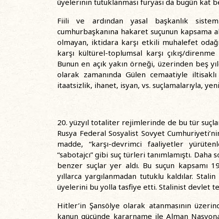
üyelerinin tutuklanması furyası da bugün kat 
Fiili ve ardından yasal başkanlık siste
cumhurbaşkanına hakaret suçunun kapsama ala
olmayan, iktidara karşı etkili muhalefet oda
karşı kültürel-toplumsal karşı çıkış/direnme
Bunun en açık yakın örneği, üzerinden beş yılda
olarak zamanında Gülen cemaatiyle iltisaklı p
itaatsizlik, ihanet, isyan, vs. suçlamalarıyla, ye
20. yüzyıl totaliter rejimlerinde de bu tür suçl
Rusya Federal Sosyalist Sovyet Cumhuriyeti’n
madde, “karşı-devrimci faaliyetler yürütenl
“sabotajcı” gibi suç türleri tanımlamıştı. Daha
benzer suçlar yer aldı. Bu suçun kapsamı 193
yıllarca yargılanmadan tutuklu kaldılar. Stal
üyelerini bu yolla tasfiye etti. Stalinist devle
Hitler’in Şansölye olarak atanmasının üzer
kanun gücünde kararname ile Alman Nasyonal-