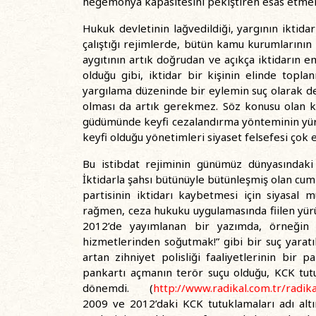
hegemonya kapasitesini pekiştiren esas etmen
Hukuk devletinin lağvedildiği, yargının iktid
çalıştığı rejimlerde, bütün kamu kurumlarının
aygıtının artık doğrudan ve açıkça iktidarın e
olduğu gibi, iktidar bir kişinin elinde topla
yargılama düzeninde bir eylemin suç olarak de
olması da artık gerekmez. Söz konusu olan kan
güdümünde keyfi cezalandırma yönteminin yürür
keyfi olduğu yönetimleri siyaset felsefesi çok 
Bu istibdat rejiminin günümüz dünyasındaki 
İktidarla şahsı bütünüyle bütünleşmiş olan cu
partisinin iktidarı kaybetmesi için siyasal
rağmen, ceza hukuku uygulamasında fiilen yürü
2012’de yayımlanan bir yazımda, örneğin 
hizmetlerinden soğutmak!” gibi bir suç yarat
artan zihniyet polisliği faaliyetlerinin bir p
pankartı açmanın terör suçu olduğu, KCK tut
dönemdi. (
http://www.radikal.com.tr/radi
2009 ve 2012’daki KCK tutuklamaları adı altın