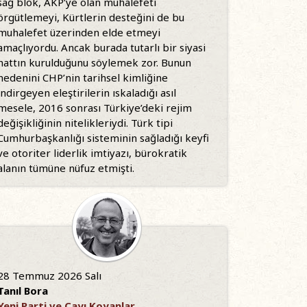
sağ blok, AKP’ye olan muhalefeti
örgütlemeyi, Kürtlerin desteğini de bu
muhalefet üzerinden elde etmeyi
amaçlıyordu. Ancak burada tutarlı bir siyasi
hattın kurulduğunu söylemek zor. Bunun
nedenini CHP’nin tarihsel kimliğine
indirgeyen eleştirilerin ıskaladığı asıl
mesele, 2016 sonrası Türkiye’deki rejim
değişikliğinin nitelikleriydi. Türk tipi
Cumhurbaşkanlığı sisteminin sağladığı keyfi
ve otoriter liderlik imtiyazı, bürokratik
alanın tümüne nüfuz etmişti.
28 Temmuz 2026 Salı
Tanıl Bora
Yeni Parti ve Çayı Koyanlar