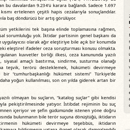
lan bu davalardan 9.234’ü karara bağlandı. Sadece 1.697
kısmı ertelenen çeşitli hapis cezalarıyla sonuçlandılar.
ıla baş döndürücü bir artış görülüyor.
 tüm yetkilerini tek başına elinde toplamasına rağmen,
al sorumluluğu yok. İktidar partisinin genel başkanı da
e uygulayıcısı olarak ağır eleştiriye bile açık bir konumda
kteki eleştirel ifadeler ceza soruşturması konusu olmakta.
gulanan kuvvetler birliği ilkesi, ceza kanununda yazılı
, siyasal amaçlı bastırma, sindirme, susturma olanağı
yana teşvik, terörü desteklemek, hükümeti devirmeye
 bir “cumhurbaşkanlığı hükümet sistemi” Türkiye’de
daha yoğun kullanılması, son on yılda giderek artan bir
yazılı olmayan bu suçların, “katalog suçlar” gibi kendisi
la pekiştirilmesinde yatıyor. İstibdat rejiminin bu suç
 zımnen içeriyor ve şefin güdümünde istenen yöne doğru
rısında bulunmanın bile terör suçuna dönüştüğü, iktidarın
eştirmenin hükümeti devirmeye teşebbüs, iktidarın
rı kamuya bildirmenin vatana ihanet olarak damgalandığı