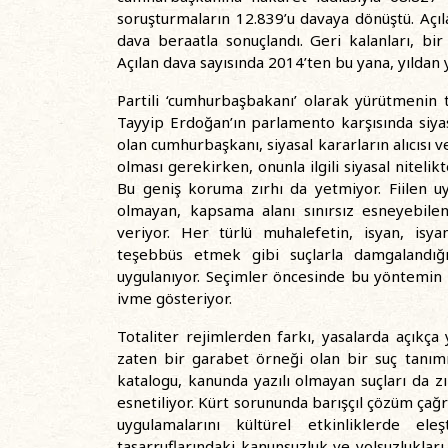
soruşturmaların 12.839’u davaya dönüştü. Açı
dava beraatla sonuçlandı. Geri kalanları, bir 
Açılan dava sayısında 2014’ten bu yana, yıldan y
Partili ‘cumhurbaşbakanı’ olarak yürütmenin
Tayyip Erdoğan’ın parlamento karşısında siyas
olan cumhurbaşkanı, siyasal kararların alıcısı v
olması gerekirken, onunla ilgili siyasal niteli
Bu geniş koruma zırhı da yetmiyor. Fiilen uy
olmayan, kapsama alanı sınırsız esneyebilen
veriyor. Her türlü muhalefetin, isyan, is
teşebbüs etmek gibi suçlarla damgalandığı
uygulanıyor. Seçimler öncesinde bu yöntemin 
ivme gösteriyor.
Totaliter rejimlerden farkı, yasalarda açıkça 
zaten bir garabet örneği olan bir suç tanımıy
katalogu, kanunda yazılı olmayan suçları da
esnetiliyor. Kürt sorununda barışçıl çözüm çağ
uygulamalarını kültürel etkinliklerde el
tasarruflarındaki kanunsuzluk ve yolsuzlukla