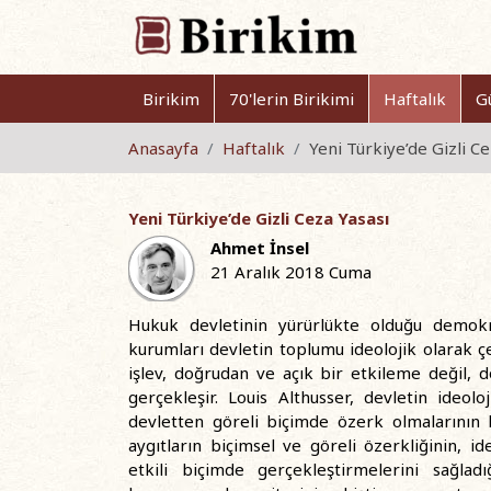
Birikim
70'lerin Birikimi
Haftalık
G
Anasayfa
Haftalık
Yeni Türkiye’de Gizli Ce
Yeni Türkiye’de Gizli Ceza Yasası
Ahmet İnsel
21 Aralık 2018 Cuma
Hukuk devletinin yürürlükte olduğu demokrat
kurumları devletin toplumu ideolojik olarak ç
işlev, doğrudan ve açık bir etkileme değil, 
gerçekleşir. Louis Althusser, devletin ideol
devletten göreli biçimde özerk olmalarının bu
aygıtların biçimsel ve göreli özerkliğinin, 
etkili biçimde gerçekleştirmelerini sağladı