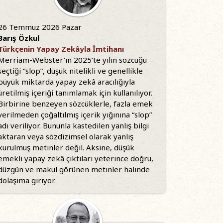
26 Temmuz 2026 Pazar
Barış Özkul
Türkçenin Yapay Zekâyla İmtihanı
Merriam-Webster’ın 2025’te yılın sözcüğü
seçtiği “slop”, düşük nitelikli ve genellikle
büyük miktarda yapay zekâ aracılığıyla
üretilmiş içeriği tanımlamak için kullanılıyor.
Birbirine benzeyen sözcüklerle, fazla emek
verilmeden çoğaltılmış içerik yığınına “slop”
adı veriliyor. Bununla kastedilen yanlış bilgi
aktaran veya sözdizimsel olarak yanlış
kurulmuş metinler değil. Aksine, düşük
emekli yapay zekâ çıktıları yeterince doğru,
düzgün ve makul görünen metinler halinde
dolaşıma giriyor.