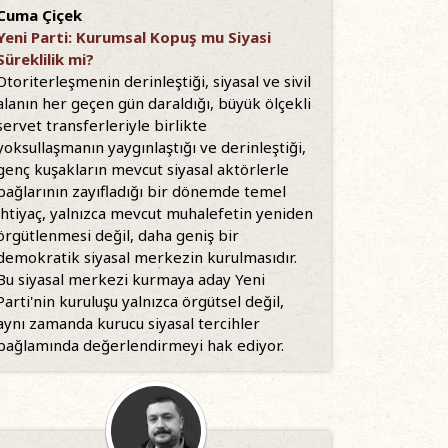
Cuma Çiçek
Yeni Parti: Kurumsal Kopuş mu Siyasi
Süreklilik mi?
Otoriterleşmenin derinleştiği, siyasal ve sivil
alanın her geçen gün daraldığı, büyük ölçekli
servet transferleriyle birlikte
yoksullaşmanın yaygınlaştığı ve derinleştiği,
genç kuşakların mevcut siyasal aktörlerle
bağlarının zayıfladığı bir dönemde temel
ihtiyaç, yalnızca mevcut muhalefetin yeniden
örgütlenmesi değil, daha geniş bir
demokratik siyasal merkezin kurulmasıdır.
Bu siyasal merkezi kurmaya aday Yeni
Parti'nin kuruluşu yalnızca örgütsel değil,
aynı zamanda kurucu siyasal tercihler
bağlamında değerlendirmeyi hak ediyor.