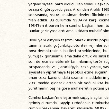
yegâne siyasal parti olduğu ilan edildi. Başka 
cezası öngörüyordu yasa. Ardından Aralık 1933’
sonrasında, NSDAP’ın Alman devleti fikrinin te
“ilan edildi. Bu durumda NSDAP’a karşı çıkm
1934’ten itibaren hem cumhurbaşkanı hem baş
Bunlar şerir yasalardı ama iktidara muhalif olm
Belki yeni yüzyılın faşizmi olarak ileride po
tanımlanacak, çoğunlukçu otoriter rejimler so
post-demokrasinin bu ileri örneklerinde, bu y
yumuşak görünümlü ama daha örtük ve sinsi bi
son derece esnetilerek tanımlanmış terör suçu 
propaganda, vs…) aracılığıyla, ceza yargısı, yas
siyaseten yıpratmaya teşebbüs etme suçunu” ba
onun ceza kanunundaki uzantısı maddelerin y
299. madde giderek artan bir yoğunlukta bu 
yürütmenin başına göre muhalefetin potansiyel 
Cumhurbaşkanı’nı eleştirmek suçuyla açılan da
gelmiş durumda. Tayyip Erdoğan’ın cumhurbaş
cumhurbaşkanına hakaret iddiasıyla 68.827 k