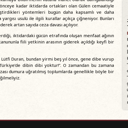
l önceye kadar iktidarda ortakları olan Gülen cemaatiyle
 geliştirdikleri yöntemleri bugün daha kapsamlı ve daha
argısı usulü ile ilgili kurallar açıkça çiğneniyor. Bunları
rek artan sayıda ceza davası açılıyor.
rdiği, iktidardaki gücün etrafında oluşan menfaat ağının
nununla fiili yetkinin arasının giderek açıldığı keyfi bir
Lütfi Duran, bundan yirmi beş yıl önce, gene dibe vurup
Türkiye’de dibin dibi yoktur!”. O zamandan bu zamana
zası dumura uğratılmış toplumlarda genellikle böyle bir
ğilmeliyiz.