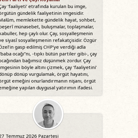
Çay ‘faaliyeti’ etrafında kurulan bu imge,
örgütün gündelik faaliyetinin imgesidir.
Malûm, memlekette gündelik hayat, sohbet,
beşerî münasebet, buluşmalar, toplaşmalar,
kabuller, hep çaylı olur. Çay, sosyalleşmenin
ve siyasî sosyalleşmenin refakatçisidir. Özgür
Özel’in gasp edilmiş CHP’ye verdiği adla
“baba ocağı”nı, -tıpkı bütün partiler gibi-, çay
ocağından bağımsız düşünmek zordur. Çay
imgesinin böyle altını çizmek, çay ‘faaliyetini’
dönüp dönüp vurgulamak, örgüt hayatını,
örgüt emeğini onurlandırmanın nişanı, örgüt
emeğine yapılan duygusal yatırımın ifadesi.
27 Temmuz 2026 Pazartesi