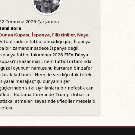
22 Temmuz 2026 Çarşamba
Tanıl Bora
Dünya Kupası, İspanya, Filistinliler, Neşe
Futbol sadece futbol olmadığı gibi, İspanya
da bir zamandır sadece İspanya değil.
İspanya futbol takımının 2026 FIFA Dünya
Kupası'nı kazanması, hem futbol ortamında
“güzel oyunun” namusunu kurtaran bir zafer
olarak kutlandı... Hem de verdiği ufak tefek
“siyasal mesajlar,” şu dünyanın şer
güçlerinden sıtkı sıyrılanlara bir nefeslik can
üfledi. Kutlama töreninde Trump’ı kibarca
istiskal etmeleri sayesinde üflediler mesela o
nefesi…