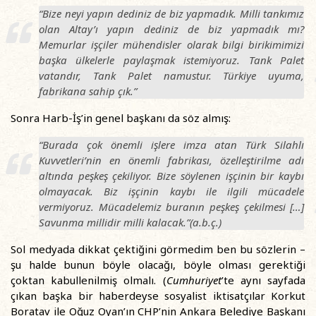
“Bize neyi yapın dediniz de biz yapmadık. Milli tankımız
olan Altay’ı yapın dediniz de biz yapmadık mı?
Memurlar işçiler mühendisler olarak bilgi birikimimizi
başka ülkelerle paylaşmak istemiyoruz. Tank Palet
vatandır, Tank Palet namustur. Türkiye uyuma,
fabrikana sahip çık.”
Sonra Harb-İş’in genel başkanı da söz almış:
“Burada çok önemli işlere imza atan Türk Silahlı
Kuvvetleri’nin en önemli fabrikası, özelleştirilme adı
altında peşkeş çekiliyor. Bize söylenen işçinin bir kaybı
olmayacak.
Biz işçinin kaybı ile ilgili mücadele
vermiyoruz
.
Mücadelemiz buranın peşkeş çekilmesi
[…]
Savunma millidir milli kalacak.”(a.b.ç.)
Sol medyada dikkat çektiğini görmedim ben bu sözlerin –
şu halde bunun böyle olacağı, böyle olması gerektiği
çoktan kabullenilmiş olmalı. (
Cumhuriyet
’te aynı sayfada
çıkan başka bir haberdeyse sosyalist iktisatçılar Korkut
Boratav ile Oğuz Oyan’ın CHP’nin Ankara Belediye Başkanı