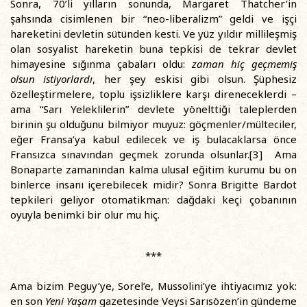
Sonra, 70’li yılların sonunda, Margaret Thatcher’in
şahsında cisimlenen bir “neo-liberalizm” geldi ve işçi
hareketini devletin sütünden kesti. Ve yüz yıldır millileşmiş
olan sosyalist hareketin buna tepkisi de tekrar devlet
himayesine sığınma çabaları oldu:
zaman hiç geçmemiş
olsun istiyorlardı
, her şey eskisi gibi olsun. Şüphesiz
özelleştirmelere, toplu işsizliklere karşı direneceklerdi –
ama “Sarı Yeleklilerin” devlete yönelttiği taleplerden
birinin şu olduğunu bilmiyor muyuz: göçmenler/mülteciler,
eğer Fransa’ya kabul edilecek ve iş bulacaklarsa önce
Fransızca sınavından geçmek zorunda olsunlar.[3] Ama
Bonaparte zamanından kalma ulusal eğitim kurumu bu on
binlerce insanı içerebilecek midir? Sonra Brigitte Bardot
tepkileri geliyor otomatikman: dağdaki keçi çobanının
oyuyla benimki bir olur mu hiç.
***
Ama bizim Peguy’ye, Sorel’e, Mussolini’ye ihtiyacımız yok:
en son
Yeni Yaşam
gazetesinde Veysi Sarısözen’in gündeme