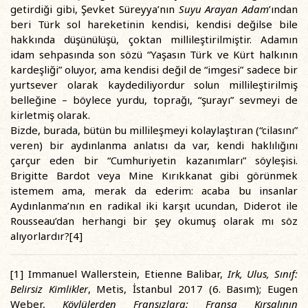
getirdiği gibi, Şevket Süreyya’nın
Suyu Arayan Adam
’ından
beri Türk sol hareketinin kendisi, kendisi değilse bile
hakkında düşünülüşü, çoktan millileştirilmiştir. Adamın
idam sehpasında son sözü “Yaşasın Türk ve Kürt halkının
kardeşliği” oluyor, ama kendisi değil de “imgesi” sadece bir
yurtsever olarak kaydediliyordur solun millileştirilmiş
belleğine – böylece yurdu, toprağı, “şurayı” sevmeyi de
kirletmiş olarak.
Bizde, burada, bütün bu millileşmeyi kolaylaştıran (“cilasını”
veren) bir aydınlanma anlatısı da var, kendi haklılığını
çarçur eden bir “Cumhuriyetin kazanımları” söyleşisi.
Brigitte Bardot veya Mine Kırıkkanat gibi görünmek
istemem ama, merak da ederim: acaba bu insanlar
Aydınlanma’nın en radikal iki karşıt ucundan, Diderot ile
Rousseau’dan herhangi bir şey okumuş olarak mı söz
alıyorlardır?[4]
[1] Immanuel Wallerstein, Etienne Balibar,
Irk, Ulus, Sınıf:
Belirsiz Kimlikler
, Metis, İstanbul 2017 (6. Basım); Eugen
Weber,
Köylülerden Fransızlara: Fransa Kırsalının