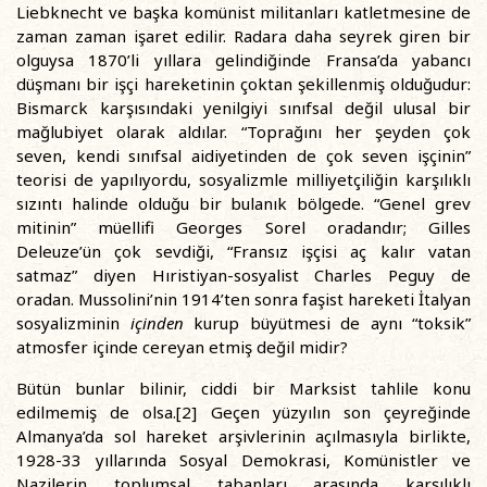
Liebknecht ve başka komünist militanları katletmesine de
zaman zaman işaret edilir. Radara daha seyrek giren bir
olguysa 1870’li yıllara gelindiğinde Fransa’da yabancı
düşmanı bir işçi hareketinin çoktan şekillenmiş olduğudur:
Bismarck karşısındaki yenilgiyi sınıfsal değil ulusal bir
mağlubiyet olarak aldılar. “Toprağını her şeyden çok
seven, kendi sınıfsal aidiyetinden de çok seven işçinin”
teorisi de yapılıyordu, sosyalizmle milliyetçiliğin karşılıklı
sızıntı halinde olduğu bir bulanık bölgede. “Genel grev
mitinin” müellifi Georges Sorel oradandır; Gilles
Deleuze’ün çok sevdiği, “Fransız işçisi aç kalır vatan
satmaz” diyen Hıristiyan-sosyalist Charles Peguy de
oradan. Mussolini’nin 1914’ten sonra faşist hareketi İtalyan
sosyalizminin
içinden
kurup büyütmesi de aynı “toksik”
atmosfer içinde cereyan etmiş değil midir?
Bütün bunlar bilinir, ciddi bir Marksist tahlile konu
edilmemiş de olsa.[2] Geçen yüzyılın son çeyreğinde
Almanya’da sol hareket arşivlerinin açılmasıyla birlikte,
1928-33 yıllarında Sosyal Demokrasi, Komünistler ve
Nazilerin toplumsal tabanları arasında karşılıklı