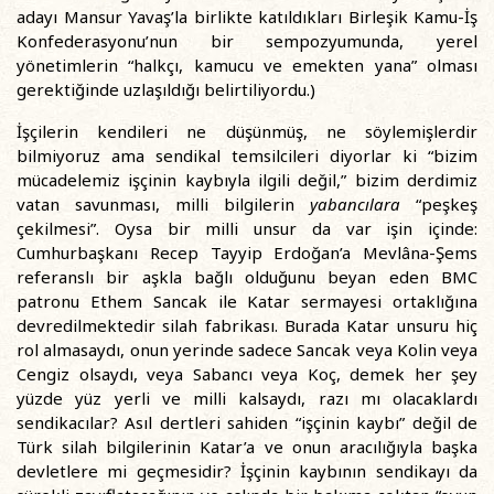
adayı Mansur Yavaş’la birlikte katıldıkları Birleşik Kamu-İş
Konfederasyonu’nun bir sempozyumunda, yerel
yönetimlerin “halkçı, kamucu ve emekten yana” olması
gerektiğinde uzlaşıldığı belirtiliyordu.)
İşçilerin kendileri ne düşünmüş, ne söylemişlerdir
bilmiyoruz ama sendikal temsilcileri diyorlar ki “bizim
mücadelemiz işçinin kaybıyla ilgili değil,” bizim derdimiz
vatan savunması, milli bilgilerin
yabancılara
“peşkeş
çekilmesi”. Oysa bir milli unsur da var işin içinde:
Cumhurbaşkanı Recep Tayyip Erdoğan’a Mevlâna-Şems
referanslı bir aşkla bağlı olduğunu beyan eden BMC
patronu Ethem Sancak ile Katar sermayesi ortaklığına
devredilmektedir silah fabrikası. Burada Katar unsuru hiç
rol almasaydı, onun yerinde sadece Sancak veya Kolin veya
Cengiz olsaydı, veya Sabancı veya Koç, demek her şey
yüzde yüz yerli ve milli kalsaydı, razı mı olacaklardı
sendikacılar? Asıl dertleri sahiden “işçinin kaybı” değil de
Türk silah bilgilerinin Katar’a ve onun aracılığıyla başka
devletlere mi geçmesidir? İşçinin kaybının sendikayı da