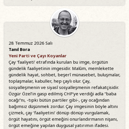
28 Temmuz 2026 Salı
Tanıl Bora
Yeni Parti ve Çayı Koyanlar
Çay ‘faaliyeti’ etrafında kurulan bu imge, örgütün
gündelik faaliyetinin imgesidir. Malûm, memlekette
gündelik hayat, sohbet, beşerî münasebet, buluşmalar,
toplaşmalar, kabuller, hep çaylı olur. Çay,
sosyalleşmenin ve siyasî sosyalleşmenin refakatçisidir.
Özgür Özel’in gasp edilmiş CHP’ye verdiği adla “baba
ocağı”nı, -tıpkı bütün partiler gibi-, çay ocağından
bağımsız düşünmek zordur. Çay imgesinin böyle altını
çizmek, çay ‘faaliyetini’ dönüp dönüp vurgulamak,
örgüt hayatını, örgüt emeğini onurlandırmanın nişanı,
örgüt emeğine yapılan duygusal yatırımın ifadesi.