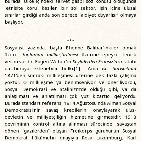
burada: Ülke içindeki servet gaspı söz konusu olduğunda
“etnisite körü” kesilen bir sol sektör, işin içine ulusal
sınırlar girdiği anda son derece “aidiyet duyarlısı” olmaya
başlıyor.
***
Sosyalist yazında, başta Etienne Balibar’ınkiler olmak
üzere,
toplumun millileştirilmesi
üzerine epeyce teorik
verim vardır; Eugen Weber’in
Köylülerden Fransızlara
kitabı
da buraya eklenebilir belki.[1] Ama
işçi hareketinin
1871’den sonraki millileşmesi üzerine pek fazla çalışma
yoktur. O millileşme ya benimseniyor ve öneriliyordu,
Sosyal Demokrasi ve Stalinizm’de olduğu gibi, ya da
anlaşılması ve anlatılması çok yüz kızartıcı geliyordu.
Burada standart referans, 1914 Ağustosu’nda Alman Sosyal
Demokrasisi’nin savaş kredilerini onaylayarak ulus-
devletin ve milliyetçiliğin hizmetine girmesidir. 1918
devriminin kontrol altına alınması sürecinde, savaştan
dönen “gazilerden” oluşan Freikorps güruhunun Sosyal
Demokrat hükümetin onayıyla Rosa Luxemburg, Karl