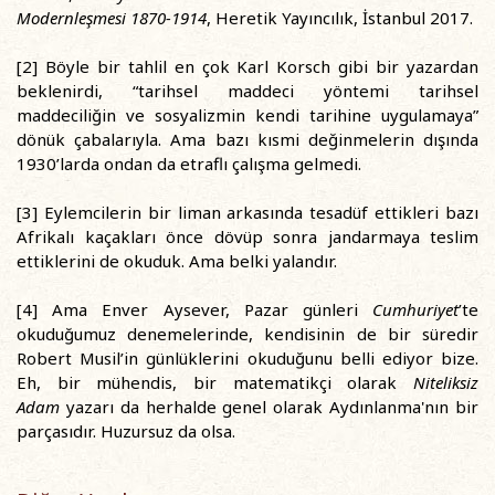
Modernleşmesi 1870-1914
, Heretik Yayıncılık, İstanbul 2017.
[2] Böyle bir tahlil en çok Karl Korsch gibi bir yazardan
beklenirdi, “tarihsel maddeci yöntemi tarihsel
maddeciliğin ve sosyalizmin kendi tarihine uygulamaya”
dönük çabalarıyla. Ama bazı kısmi değinmelerin dışında
1930’larda ondan da etraflı çalışma gelmedi.
[3] Eylemcilerin bir liman arkasında tesadüf ettikleri bazı
Afrikalı kaçakları önce dövüp sonra jandarmaya teslim
ettiklerini de okuduk. Ama belki yalandır.
[4] Ama Enver Aysever, Pazar günleri
Cumhuriyet
’te
okuduğumuz denemelerinde, kendisinin de bir süredir
Robert Musil’in günlüklerini okuduğunu belli ediyor bize.
Eh, bir mühendis, bir matematikçi olarak
Niteliksiz
Adam
yazarı da herhalde genel olarak Aydınlanma'nın bir
parçasıdır. Huzursuz da olsa.