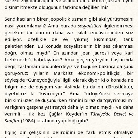
sürekli zayıflatacağının ve aslında bir bakıma çoktan “oyun
dışına” itmekte olduğunun farkında değiller mi?
Sendikacıların birer jeopolitik uzmanı gibi akıl yürütmesini
nasıl yorumlamalı? Ama burada
sosyalistleri
ilgilendirmesi
gereken bir durum daha var: silah endüstrisinden söz
ediliyor, özellikle de ev yıkmış kısmından, tank
paletlerinden. Bu konuda sosyalistlerin bir ses çıkarması
doğru olmaz mıydı? En azından Jean Jaures’i veya Karl
Liebknecht’i hatırlayarak? Ama geçen yüzyılın başlarında
değil, tastamam bugünlerdeyiz ve bugüne bakınca da şunu
görüyoruz: yılların Marksist ekonomi-politikçisi, bir
söyleşide “Güneydoğu’yla” ilgili olarak diyor ki o konuda ne
bilgim ne de duygum var. Aslında bu da bir dürüstlüktür,
diyebiliriz ki “kıvırmıyor”. Ama Türkiye’deki sermaye
birikimi üzerine düşünürken zihnini biraz da “gayrimüslim”
varlığının gaspına yatırsaydı daha iyi olmaz mıydı? Ve daha
verimli – ilk kez Çağlar Keyder’in
Türkiye’de Devlet ve
Sınıflar
(1984) kitabında yapıldığı gibi?
İlginç bir çelişkinin belirdiğini de fark etmiş olmalıyız