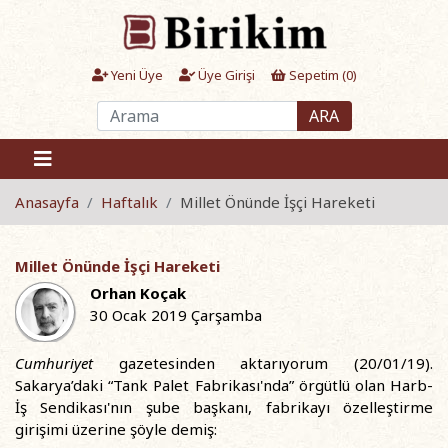
Yeni Üye
Üye Girişi
Sepetim (
0
)
ARA
Anasayfa
Haftalık
Millet Önünde İşçi Hareketi
Millet Önünde İşçi Hareketi
Orhan Koçak
30 Ocak 2019 Çarşamba
Cumhuriyet
gazetesinden aktarıyorum (20/01/19).
Sakarya’daki “Tank Palet Fabrikası'nda” örgütlü olan Harb-
İş Sendikası'nın şube başkanı, fabrikayı özelleştirme
girişimi üzerine şöyle demiş: