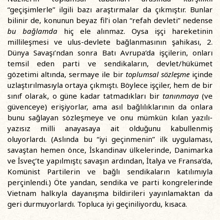
“geçişimlerle” ilgili bazı araştırmalar da çıkmıştır. Bunlar
bilinir de, konunun beyaz fil’i olan “refah devleti” nedense
bu bağlamda
hiç ele alınmaz. Oysa işçi hareketinin
millileşmesi ve ulus-devlete bağlanmasının şahikası, 2.
Dünya Savaşı’ndan sonra Batı Avrupa’da işçilerin, onları
temsil eden parti ve sendikaların, devlet/hükümet
gözetimi altında, sermaye ile bir
toplumsal sözleşme
içinde
uzlaştırılmasıyla ortaya çıkmıştı. Böylece işçiler, hem de bir
sınıf olarak, o güne kadar tatmadıkları bir
tanınmaya
(ve
güvenceye) erişiyorlar, ama asıl bağlılıklarının da onlara
bunu sağlayan sözleşmeye ve onu mümkün kılan yazılı-
yazısız milli anayasaya ait olduğunu kabullenmiş
oluyorlardı. (Aslında bu “iyi geçinmenin” ilk uygulaması,
savaştan hemen önce, İskandinav ülkelerinde, Danimarka
ve İsveç’te yapılmıştı; savaşın ardından, İtalya ve Fransa’da,
Komünist Partilerin ve bağlı sendikaların katılımıyla
perçinlendi.) Öte yandan, sendika ve parti kongrelerinde
Vietnam halkıyla dayanışma bildirileri yayınlamaktan da
geri durmuyorlardı. Topluca iyi geçiniliyordu, kısaca.